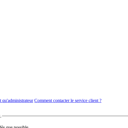
 qu'administrateur
Comment contacter le service client ?
.
dès que possible.