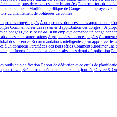
re total de jours de vacances entre les années
Comment fonctionne le r
ment de documents
Modifier la politique de Congés d'un employé avec tr
 lors du changement de politiques de congés
ropos des congés payés
À propos des absences et des approbations
Com
congés
Comment créer des systèmes d'approbation des congés ?
À propo
es de congés
Que se passe-t-il si un employé demande un congé pendan
absences et les autorisations
À propos des absences payées
Comment cré
lobal des absences
Recommandations intelligentes pour approuver les 
ce à un compteur
Paramètres des jours fériés
Comment supprimer une 
nnage : Impossible de demander des absences depuis l’application
Pou
es outils de planification
Report de déduction avec outils de planificati
ps de travail
Scénarios de déduction d'une demi-journée
Ouvreé & Ouvr