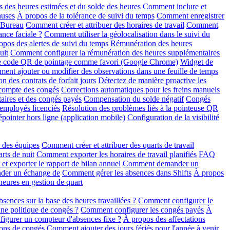
 des heures estimées et du solde des heures
Comment inclure et
auses
À propos de la tolérance de suivi du temps
Comment enregistrer
r Bureau
Comment créer et attribuer des horaires de travail
Comment
ance faciale ?
Comment utiliser la géolocalisation dans le suivi du
opos des alertes de suivi du temps
Rémunération des heures
uit
Comment configurer la rémunération des heures supplémentaires
le code QR de pointage comme favori (Google Chrome)
Widget de
ent ajouter ou modifier des observations dans une feuille de temps
on des contrats de forfait jours
Détectez de manière proactive les
 compte des congés
Corrections automatiques pour les freins manuels
aires et des congés payés
Compensation du solde négatif
Congés
 employés licenciés
Résolution des problèmes liés à la pointeuse QR
pointer hors ligne (application mobile)
Configuration de la visibilité
n des équipes
Comment créer et attribuer des quarts de travail
rts de nuit
Comment exporter les horaires de travail planifiés
FAQ
t exporter le rapport de bilan annuel
Comment demander un
der un échange de
Comment gérer les absences dans Shifts
À propos
eures en gestion de quart
ences sur la base des heures travaillées ?
Comment configurer le
une politique de congés ?
Comment configurer les congés payés
À
gurer un compteur d'absences fixe ?
À propos des affectations
ons de congés
Comment ajouter des jours fériés pour l'année à venir