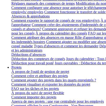
Réglages manuels des compteurs de temps
Modification du nomb
Comment configurer une absence pour autoriser le télécharge
employés/ employées
Comment fonctionne le transfert de solde
Absences & approbations
Comment exporter le rapport de congés de vos employé/e/s
À p
l'approbateur
Comment créer des ajustements d'indemnités de 
congés et absences?
Comment approuver et refuser les demand
pour les congés
À propos du calendrier des congés
FAQ sur les 
Comment attribuer des absences en masse
Rôle d'approbateur g
les indemnités horaires
Comment ajouter ou modifier une absen
congé maladie
Types d'absences et comment les demander
Dépa
et les administrateurs
Déductions d’absences
Déduction des compteurs de congés
Jours du calendrier : Tous l
Déduction pour travail posté
Jours ouvrables : Déduction du tem
Projets
À propos de l'outil de gestion de projet
Comment créer et attribuer des projets
Comment ajouter des projets dans les quarts enregistrés ?
Comment visualiser et exporter les données du projet
FAQ sur les tâches et les projets
À propos du suivi de projet flexible
Comment importer des projets
Aperçu de mes projets : une vue centralisée pour les employés
Comment afficher la vue Gestionnaire - Vue Personnes