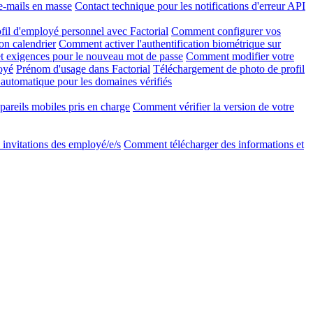
e-mails en masse
Contact technique pour les notifications d'erreur API
l d'employé personnel avec Factorial
Comment configurer vos
on calendrier
Comment activer l'authentification biométrique sur
 exigences pour le nouveau mot de passe
Comment modifier votre
oyé
Prénom d'usage dans Factorial
Téléchargement de photo de profil
 automatique pour les domaines vérifiés
areils mobiles pris en charge
Comment vérifier la version de votre
invitations des employé/e/s
Comment télécharger des informations et