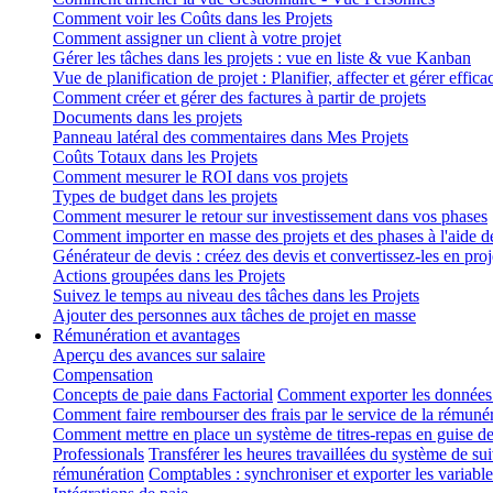
Comment voir les Coûts dans les Projets
Comment assigner un client à votre projet
Gérer les tâches dans les projets : vue en liste & vue Kanban
Vue de planification de projet : Planifier, affecter et gérer effic
Comment créer et gérer des factures à partir de projets
Documents dans les projets
Panneau latéral des commentaires dans Mes Projets
Coûts Totaux dans les Projets
Comment mesurer le ROI dans vos projets
Types de budget dans les projets
Comment mesurer le retour sur investissement dans vos phases
Comment importer en masse des projets et des phases à l'aide d
Générateur de devis : créez des devis et convertissez-les en proj
Actions groupées dans les Projets
Suivez le temps au niveau des tâches dans les Projets
Ajouter des personnes aux tâches de projet en masse
Rémunération et avantages
Aperçu des avances sur salaire
Compensation
Concepts de paie dans Factorial
Comment exporter les données
Comment faire rembourser des frais par le service de la rémuné
Comment mettre en place un système de titres-repas en guise 
Professionals
Transférer les heures travaillées du système de s
rémunération
Comptables : synchroniser et exporter les variab