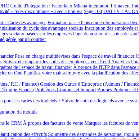
e PHC
Guide d'intégration : Factorial x Milena
Intégration Primavera
Int
tivité « fixes-discontinues » avec a3innuva
Sage 100
DATEV LAUDS In
ort - Carte des avantages
Formation par le biais d'une rémunération flexi
initialisation du cycle des avantages sociaux
Inscription des employés et
tages sociaux basées sur les employés
Page de gestion des soins de santé
té gérée par un courtier
inancier
Prise en charge multidevises dans l'espace de travail financier
J
es
Suivez et comparez les coûts des employés avec Trend Analytics
Para
mètres de l'espace de travail financier
À propos de l'ETP dans l'espace de
ncier en One
Planifiez votre main-d'œuvre avec la planification des effec
ins / RH / Finance)
Gestion des Cartes d’Entreprise (Admins / Finance
 l’Équipe Finance
Problèmes Courants et Support
Bonnes Pratiques et
 pour les cartes des logiciels ?
Suivre le coût des logiciels avec le sys
guration du module
dans le CRM
À propos des factures de vente
Marquer les factures de ve
anification des effectifs
Soumettre des demandes de personnel (pour les