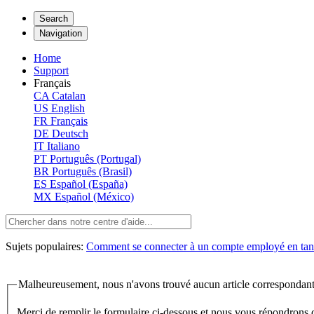
Search
Navigation
Home
Support
Français
CA
Catalan
US
English
FR
Français
DE
Deutsch
IT
Italiano
PT
Português (Portugal)
BR
Português (Brasil)
ES
Español (España)
MX
Español (México)
Sujets populaires:
Comment se connecter à un compte employé en tant
Malheureusement, nous n'avons trouvé aucun article correspondant
Merci de remplir le formulaire ci-dessous et nous vous répondrons 