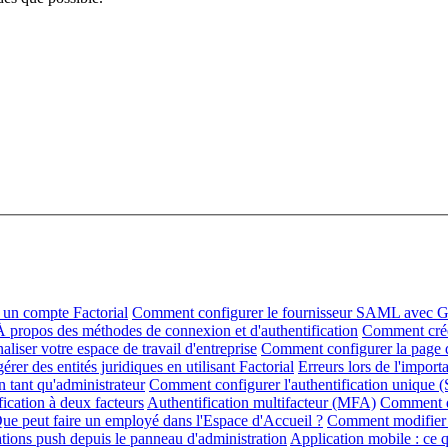
un compte Factorial
Comment configurer le fournisseur SAML avec G
À propos des méthodes de connexion et d'authentification
Comment créer
iser votre espace de travail d'entreprise
Comment configurer la page d
er des entités juridiques en utilisant Factorial
Erreurs lors de l'import
tant qu'administrateur
Comment configurer l'authentification unique 
ication à deux facteurs
Authentification multifacteur (MFA)
Comment dé
ue peut faire un employé dans l'Espace d'Accueil ?
Comment modifier 
ations push depuis le panneau d'administration
Application mobile : ce qu