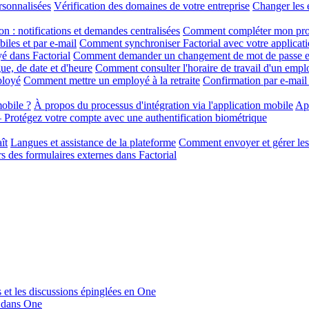
rsonnalisées
Vérification des domaines de votre entreprise
Changer les 
on : notifications et demandes centralisées
Comment compléter mon profi
iles et par e-mail
Comment synchroniser Factorial avec votre applicati
é dans Factorial
Comment demander un changement de mot de passe et
ue, de date et d'heure
Comment consulter l'horaire de travail d'un empl
ployé
Comment mettre un employé à la retraite
Confirmation par e-mail
obile ?
À propos du processus d'intégration via l'application mobile
App
Protégez votre compte avec une authentification biométrique
ît
Langues et assistance de la plateforme
Comment envoyer et gérer les 
s des formulaires externes dans Factorial
s et les discussions épinglées en One
u dans One