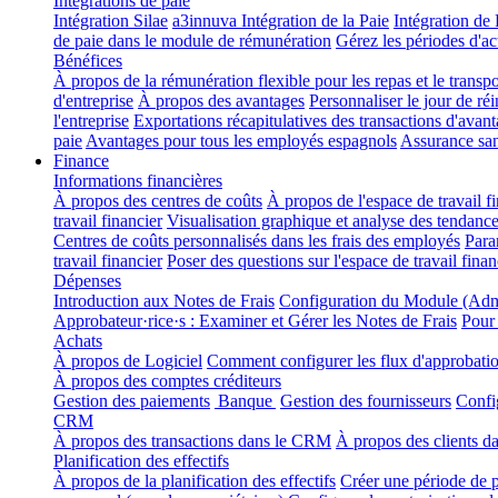
Intégrations de paie
Intégration Silae
a3innuva Intégration de la Paie
Intégration d
de paie dans le module de rémunération
Gérez les périodes d'ac
Bénéfices
À propos de la rémunération flexible pour les repas et le transp
d'entreprise
À propos des avantages
Personnaliser le jour de ré
l'entreprise
Exportations récapitulatives des transactions d'avan
paie
Avantages pour tous les employés espagnols
Assurance san
Finance
Informations financières
À propos des centres de coûts
À propos de l'espace de travail f
travail financier
Visualisation graphique et analyse des tendanc
Centres de coûts personnalisés dans les frais des employés
Para
travail financier
Poser des questions sur l'espace de travail fina
Dépenses
Introduction aux Notes de Frais
Configuration du Module (Adm
Approbateur·rice·s : Examiner et Gérer les Notes de Frais
Pour
Achats
À propos de Logiciel
Comment configurer les flux d'approbation
À propos des comptes créditeurs
Gestion des paiements
Banque
Gestion des fournisseurs
Confi
CRM
À propos des transactions dans le CRM
À propos des clients 
Planification des effectifs
À propos de la planification des effectifs
Créer une période de pl