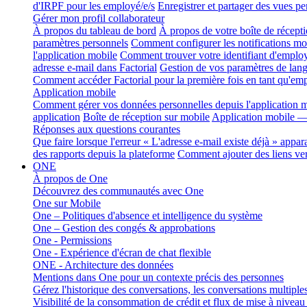
d'IRPF pour les employé/e/s
Enregistrer et partager des vues pe
Gérer mon profil collaborateur
À propos du tableau de bord
À propos de votre boîte de récepti
paramètres personnels
Comment configurer les notifications mob
l'application mobile
Comment trouver votre identifiant d'employ
adresse e-mail dans Factorial
Gestion de vos paramètres de lang
Comment accéder Factorial pour la première fois en tant qu'em
Application mobile
Comment gérer vos données personnelles depuis l'application m
application
Boîte de réception sur mobile
Application mobile — 
Réponses aux questions courantes
Que faire lorsque l'erreur « L'adresse e-mail existe déjà » appara
des rapports depuis la plateforme
Comment ajouter des liens ver
ONE
À propos de One
Découvrez des communautés avec One
One sur Mobile
One – Politiques d'absence et intelligence du système
One – Gestion des congés & approbations
One - Permissions
One - Expérience d'écran de chat flexible
ONE - Architecture des données
Mentions dans One pour un contexte précis des personnes
Gérez l'historique des conversations, les conversations multiple
Visibilité de la consommation de crédit et flux de mise à nivea