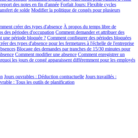
eport des notes en fin d'année
Forfait Jours: Flexible cycles
ansfert de solde
Modifier la politique de congés pour plusieurs
ment créer des types d'absence
À propos du temps libre de
s des périodes d'occupation
Comment demander et attribuer des
t une période bloquée ?
Comment configurer des périodes bloquées
er des types d'absence pour les fermetures à l'échelle de l'entreprise
absences
Blocage des demandes par tranches de 15/30 minutes pour
absence
Comment modifier une absence
Comment enregistrer un
rquoi les jours de congé apparaissent différemment pour les employés
on
Jours ouvrables : Déduction contractuelle
Jours travaillés :
able : Tous les outils de planification