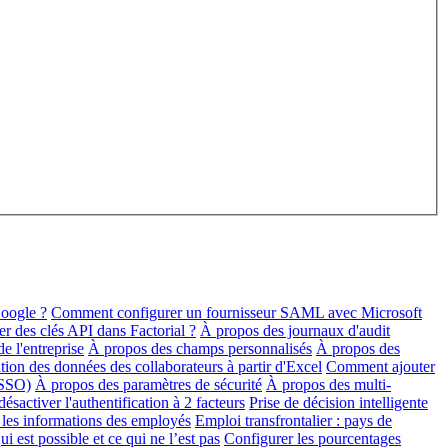
oogle ?
Comment configurer un fournisseur SAML avec Microsoft
 des clés API dans Factorial ?
À propos des journaux d'audit
e l'entreprise
À propos des champs personnalisés
À propos des
ation des données des collaborateurs à partir d'Excel
Comment ajouter
(SSO)
À propos des paramètres de sécurité
À propos des multi-
sactiver l'authentification à 2 facteurs
Prise de décision intelligente
les informations des employés
Emploi transfrontalier : pays de
i est possible et ce qui ne l’est pas
Configurer les pourcentages