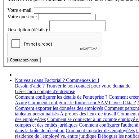
Votre e-mail:
Votre question:
Description (détails):
Nouveau dans Factorial ? Commencez ici !
Besoin d'aide ? Trouver le bon contact pour votre demande
Gérer mon compte d'entreprise
Comment configurer les détails de l'entreprise ?
Comment créer 
Azure
Comment configurer le fournisseur SAML avec Okta ?
Comment exporter les données des employés
Comment personnal
tableaux personnalisés
À propos des lieux de travail
Comment gér
des employé/e/s
Comment se connecter à un compte employé en 
comptes et des entités juridiques
Comment configurer l'authentif
dans la boîte de réception
Comment importer des employé/e/s
Q
résidence de l'employé vs. entité juridique
Déboguer les notific