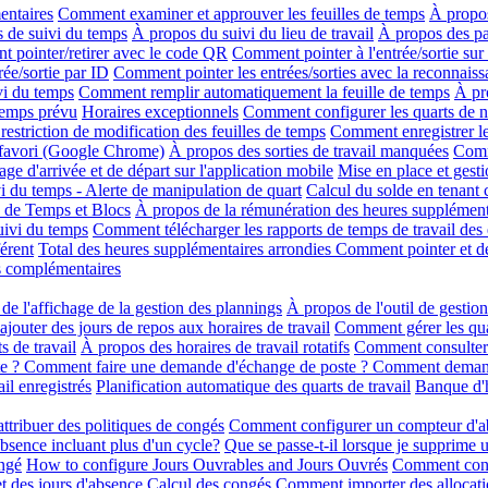
entaires
Comment examiner et approuver les feuilles de temps
À propos
s de suivi du temps
À propos du suivi du lieu de travail
À propos des p
 pointer/retirer avec le code QR
Comment pointer à l'entrée/sortie su
ée/sortie par ID
Comment pointer les entrées/sorties avec la reconnaiss
vi du temps
Comment remplir automatiquement la feuille de temps
À pr
temps prévu
Horaires exceptionnels
Comment configurer les quarts de n
restriction de modification des feuilles de temps
Comment enregistrer 
 favori (Google Chrome)
À propos des sorties de travail manquées
Comm
ge d'arrivée et de départ sur l'application mobile
Mise en place et gesti
vi du temps - Alerte de manipulation de quart
Calcul du solde en tenant
 de Temps et Blocs
À propos de la rémunération des heures supplément
suivi du temps
Comment télécharger les rapports de temps de travail des
érent
Total des heures supplémentaires arrondies
Comment pointer et dé
s complémentaires
de l'affichage de la gestion des plannings
À propos de l'outil de gestio
outer des jours de repos aux horaires de travail
Comment gérer les qua
s de travail
À propos des horaires de travail rotatifs
Comment consulter e
e ? Comment faire une demande d'échange de poste ? Comment deman
il enregistrés
Planification automatique des quarts de travail
Banque d'h
ttribuer des politiques de congés
Comment configurer un compteur d'abs
absence incluant plus d'un cycle?
Que se passe-t-il lorsque je supprime 
ngé
How to configure Jours Ouvrables and Jours Ouvrés
Comment confi
t des jours d'absence
Calcul des congés
Comment importer des allocati