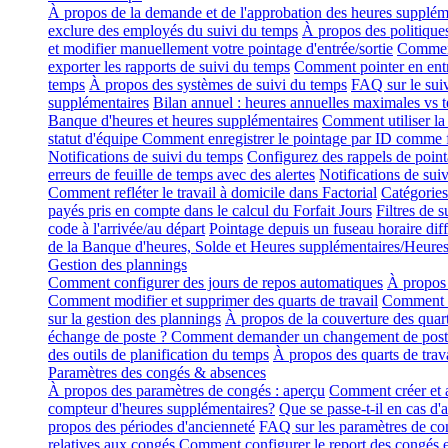
À propos de la demande et de l'approbation des heures supplém
exclure des employés du suivi du temps
À propos des politique
et modifier manuellement votre pointage d'entrée/sortie
Comment
exporter les rapports de suivi du temps
Comment pointer en entr
temps
À propos des systèmes de suivi du temps
FAQ sur le sui
supplémentaires
Bilan annuel : heures annuelles maximales vs 
Banque d'heures et heures supplémentaires
Comment utiliser la 
statut d'équipe
Comment enregistrer le pointage par ID comme
Notifications de suivi du temps
Configurez des rappels de pointa
erreurs de feuille de temps avec des alertes
Notifications de sui
Comment refléter le travail à domicile dans Factorial
Catégories
payés pris en compte dans le calcul du Forfait Jours
Filtres de 
code à l'arrivée/au départ
Pointage depuis un fuseau horaire diff
de la Banque d'heures, Solde et Heures supplémentaires/Heure
Gestion des plannings
Comment configurer des jours de repos automatiques
À propos 
Comment modifier et supprimer des quarts de travail
Comment aj
sur la gestion des plannings
À propos de la couverture des quart
échange de poste ? Comment demander un changement de post
des outils de planification du temps
À propos des quarts de trava
Paramètres des congés & absences
À propos des paramètres de congés : aperçu
Comment créer et a
compteur d'heures supplémentaires?
Que se passe-t-il en cas d'
propos des périodes d'ancienneté
FAQ sur les paramètres de co
relatives aux congés
Comment configurer le report des congés e