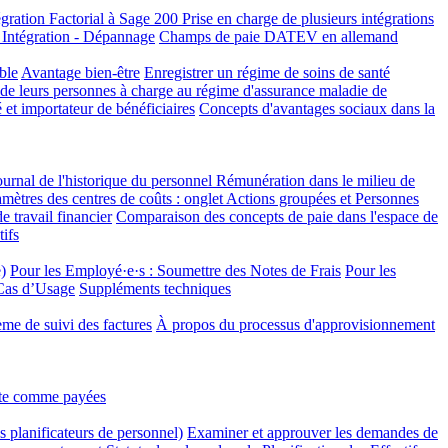
égration Factorial à Sage 200
Prise en charge de plusieurs intégrations
tégration - Dépannage
Champs de paie DATEV en allemand
ble
Avantage bien-être
Enregistrer un régime de soins de santé
 de leurs personnes à charge au régime d'assurance maladie de
 et importateur de bénéficiaires
Concepts d'avantages sociaux dans la
ournal de l'historique du personnel
Rémunération dans le milieu de
mètres des centres de coûts : onglet Actions groupées et Personnes
 travail financier
Comparaison des concepts de paie dans l'espace de
tifs
)
Pour les Employé·e·s : Soumettre des Notes de Frais
Pour les
 Cas d’Usage
Suppléments techniques
tème de suivi des factures
À propos du processus d'approvisionnement
nte comme payées
 planificateurs de personnel)
Examiner et approuver les demandes de