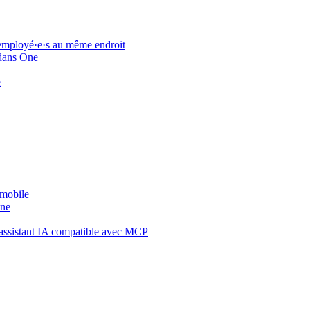
 employé·e·s au même endroit
 dans One
e
 mobile
One
assistant IA compatible avec MCP