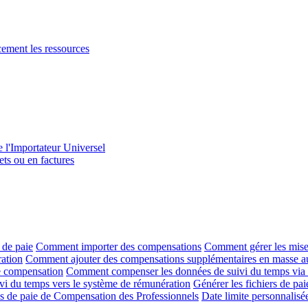
acement les ressources
e l'Importateur Universel
ets ou en factures
 de paie
Comment importer des compensations
Comment gérer les mises
ration
Comment ajouter des compensations supplémentaires en masse au
de compensation
Comment compenser les données de suivi du temps via
uivi du temps vers le système de rémunération
Générer les fichiers de pa
les de paie de Compensation des Professionnels
Date limite personnalisé