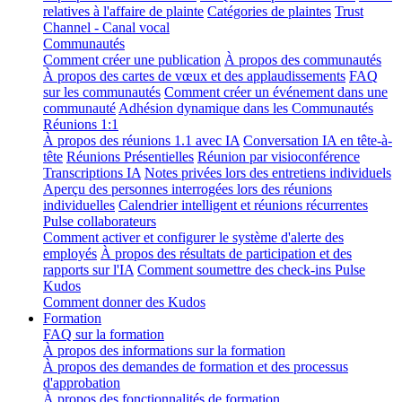
relatives à l'affaire de plainte
Catégories de plaintes
Trust
Channel - Canal vocal
Communautés
Comment créer une publication
À propos des communautés
À propos des cartes de vœux et des applaudissements
FAQ
sur les communautés
Comment créer un événement dans une
communauté
Adhésion dynamique dans les Communautés
Réunions 1:1
À propos des réunions 1.1 avec IA
Conversation IA en tête-à-
tête
Réunions Présentielles
Réunion par visioconférence
Transcriptions IA
Notes privées lors des entretiens individuels
Aperçu des personnes interrogées lors des réunions
individuelles
Calendrier intelligent et réunions récurrentes
Pulse collaborateurs
Comment activer et configurer le système d'alerte des
employés
À propos des résultats de participation et des
rapports sur l'IA
Comment soumettre des check-ins Pulse
Kudos
Comment donner des Kudos
Formation
FAQ sur la formation
À propos des informations sur la formation
À propos des demandes de formation et des processus
d'approbation
À propos des fonctionnalités de formation