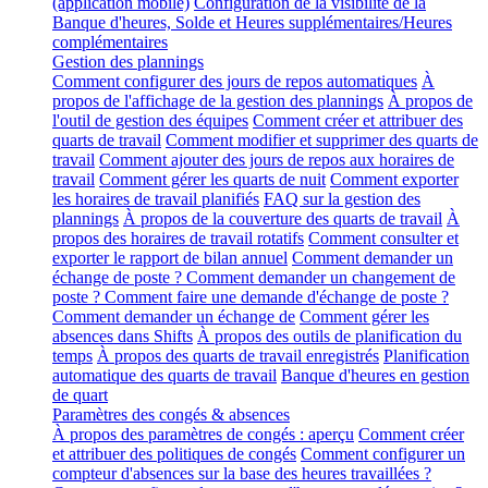
(application mobile)
Configuration de la visibilité de la
Banque d'heures, Solde et Heures supplémentaires/Heures
complémentaires
Gestion des plannings
Comment configurer des jours de repos automatiques
À
propos de l'affichage de la gestion des plannings
À propos de
l'outil de gestion des équipes
Comment créer et attribuer des
quarts de travail
Comment modifier et supprimer des quarts de
travail
Comment ajouter des jours de repos aux horaires de
travail
Comment gérer les quarts de nuit
Comment exporter
les horaires de travail planifiés
FAQ sur la gestion des
plannings
À propos de la couverture des quarts de travail
À
propos des horaires de travail rotatifs
Comment consulter et
exporter le rapport de bilan annuel
Comment demander un
échange de poste ? Comment demander un changement de
poste ? Comment faire une demande d'échange de poste ?
Comment demander un échange de
Comment gérer les
absences dans Shifts
À propos des outils de planification du
temps
À propos des quarts de travail enregistrés
Planification
automatique des quarts de travail
Banque d'heures en gestion
de quart
Paramètres des congés & absences
À propos des paramètres de congés : aperçu
Comment créer
et attribuer des politiques de congés
Comment configurer un
compteur d'absences sur la base des heures travaillées ?