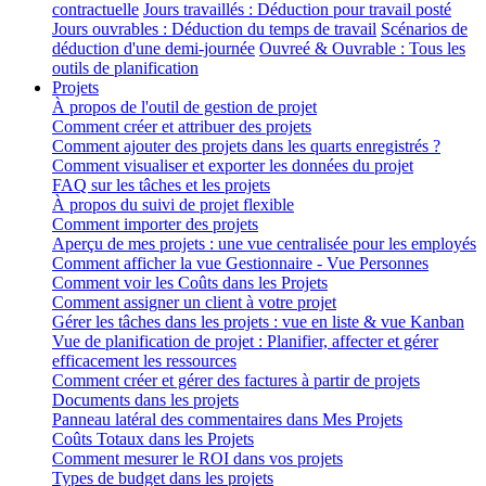
contractuelle
Jours travaillés : Déduction pour travail posté
Jours ouvrables : Déduction du temps de travail
Scénarios de
déduction d'une demi-journée
Ouvreé & Ouvrable : Tous les
outils de planification
Projets
À propos de l'outil de gestion de projet
Comment créer et attribuer des projets
Comment ajouter des projets dans les quarts enregistrés ?
Comment visualiser et exporter les données du projet
FAQ sur les tâches et les projets
À propos du suivi de projet flexible
Comment importer des projets
Aperçu de mes projets : une vue centralisée pour les employés
Comment afficher la vue Gestionnaire - Vue Personnes
Comment voir les Coûts dans les Projets
Comment assigner un client à votre projet
Gérer les tâches dans les projets : vue en liste & vue Kanban
Vue de planification de projet : Planifier, affecter et gérer
efficacement les ressources
Comment créer et gérer des factures à partir de projets
Documents dans les projets
Panneau latéral des commentaires dans Mes Projets
Coûts Totaux dans les Projets
Comment mesurer le ROI dans vos projets
Types de budget dans les projets