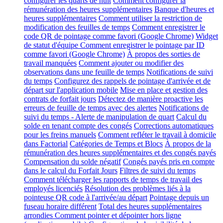
configurer les quarts de nuit
Comment configurer la
rémunération des heures supplémentaires
Banque d'heures et
heures supplémentaires
Comment utiliser la restriction de
modification des feuilles de temps
Comment enregistrer le
code QR de pointage comme favori (Google Chrome)
Widget
de statut d'équipe
Comment enregistrer le pointage par ID
comme favori (Google Chrome)
À propos des sorties de
travail manquées
Comment ajouter ou modifier des
observations dans une feuille de temps
Notifications de suivi
du temps
Configurez des rappels de pointage d'arrivée et de
départ sur l'application mobile
Mise en place et gestion des
contrats de forfait jours
Détectez de manière proactive les
erreurs de feuille de temps avec des alertes
Notifications de
suivi du temps - Alerte de manipulation de quart
Calcul du
solde en tenant compte des congés
Corrections automatiques
pour les freins manuels
Comment refléter le travail à domicile
dans Factorial
Catégories de Temps et Blocs
À propos de la
rémunération des heures supplémentaires et des congés payés
Compensation du solde négatif
Congés payés pris en compte
dans le calcul du Forfait Jours
Filtres de suivi du temps
Comment télécharger les rapports de temps de travail des
employés licenciés
Résolution des problèmes liés à la
pointeuse QR code à l'arrivée/au départ
Pointage depuis un
fuseau horaire différent
Total des heures supplémentaires
arrondies
Comment pointer et dépointer hors ligne