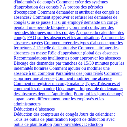
d'indemnités de congés
Comment créer des systèmes
d'approbation des congés ?
À propos des périodes
d'occupation
Comment demander et attribuer des congés et
absences?
Comment approuver et refuser les demandes de
congés
Que se passe-t-il si un employé demande un congé
pendant une période bloquée ?
Comment configurer des
périodes bloquées pour les congés
À propos du calendrier des
congés
FAQ sur les absences et les autorisations
À propos des
absences payées
Comment créer des types d'absence pour les
fermetures à l'échelle de l'entreprise
Comment attribuer des
absences en masse
Rôle d'approbateur global des absences
Recommandations intelligentes pour approuver les absences
Blocage des demandes par tranches de 15/30 minutes pour les
indemnités horaires
Comment ajouter ou modifier une
absence à un compteur
Paramètres des jours fériés
Comment
supprimer une absence
Comment modifier une absence
Comment enregistrer un congé maladie
Types d'absences et
comment les demander
Dépannage : Impossible de demander
des absences depuis l’application
Pourquoi les jours de congé
apparaissent différemment pour les employés et les
administrateurs
Déductions d’absences
Déduction des compteurs de congés
Jours du calendrier :
Tous les outils de planification
Report de déduction avec
outils de planification
Jours ouvrables : Déduction