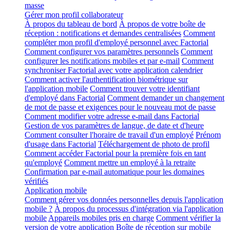
masse
Gérer mon profil collaborateur
À propos du tableau de bord
À propos de votre boîte de
réception : notifications et demandes centralisées
Comment
compléter mon profil d'employé personnel avec Factorial
Comment configurer vos paramètres personnels
Comment
configurer les notifications mobiles et par e-mail
Comment
synchroniser Factorial avec votre application calendrier
Comment activer l'authentification biométrique sur
l'application mobile
Comment trouver votre identifiant
d'employé dans Factorial
Comment demander un changement
de mot de passe et exigences pour le nouveau mot de passe
Comment modifier votre adresse e-mail dans Factorial
Gestion de vos paramètres de langue, de date et d'heure
Comment consulter l'horaire de travail d'un employé
Prénom
d'usage dans Factorial
Téléchargement de photo de profil
Comment accéder Factorial pour la première fois en tant
qu'employé
Comment mettre un employé à la retraite
Confirmation par e-mail automatique pour les domaines
vérifiés
Application mobile
Comment gérer vos données personnelles depuis l'application
mobile ?
À propos du processus d'intégration via l'application
mobile
Appareils mobiles pris en charge
Comment vérifier la
version de votre application
Boîte de réception sur mobile