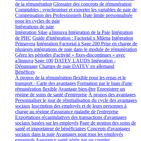
de la rémunération
Glossaire des concepts de rémunération
Comptables : synchroniser et exporter les variables de paie de
Compensation des Professionnels
Date limite personnalisée
pour les cycles de paie
Intégrations de paie
Intégration Silae
a3innuva Intégration de la Paie
Intégration
de PHC
Guide d'intégration : Factorial x Milena
Intégration
Primavera
Intégration Factorial à Sage 200
Prise en charge de
plusieurs intégrations de paie dans le module de rémunération
Gérez les périodes d'activité « fixes-discontinues » avec
a3innuva
Sage 100
DATEV LAUDS Intégration -
Dépannage
Champs de paie DATEV en allemand
Bénéfices
À propos de la rémunération flexible pour les repas et le
transport - Carte des avantages
Formation par le biais d'une
rémunération flexible
Avantage bien-être
Enregistrer un
régime de soins de santé d'entreprise
À propos des avantages
Personnaliser le jour de réinitialisation du cycle des avantages
sociaux
Inscription des employés et de leurs personnes à
charge au régime d'assurance maladie de l'entreprise
Exportations récapitulatives des transactions d'avantages
sociaux basées sur les employés
Page de gestion des soins de
santé et importateur de bénéficiaires
Concepts d'avantages
sociaux dans la paie
Avantages pour tous les employés
espagnols
Assurance santé gérée par un courtier