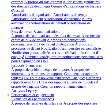
externes
À propos du rôle d'admin
Autorisations granulaires
des dossiers de documents
Groupe d'autorisations de l'espace
d'accueil
Autorisations d'organisation
Autorisations de temps
Autorisation de talent
Autorisations d'entreprise
Autres
autorisations
Autorisations de payroll
Autorisations de
finances
Flux de travail & automatisations
À propos de l'automatisation des flux de travail
À propos du
centre de flux de travail
À propos des notifications
personnalisées
Flux de travail d'intégration
À propos du
processus de départ
Notification d'anniversaire personnalisée
Notification personnalisée en cas de résiliation du contrat d'un
employé
Comment configurer des notifications personnalisées
pour l'expiration du DNI
Rapports & analyses
À propos de la bibliothèque de rapports
À propos des
informations
À propos des rapports
Comment partager des
widgets
FAQ sur la nouvelle expérience Analytics
Créez des
rapports avec One
Créer des rapports à partir de modèles
À
propos de l'analyse
Créer un rapport manuellement
Analyses Legacy
Performances & engagement
Évaluation des performances
À propos de l'analyse dans les avis
À propos des réponses