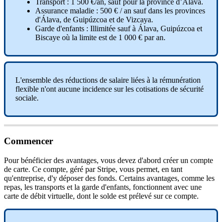
Transport
:
1
500
€
/
an
,
sauf
pour
la
province
d
’
Á
lava
.
Assurance
maladie
:
500
€
/
an
sauf
dans
les
provinces
d
'
Á
lava
,
de
Guip
ú
zcoa
et
de
Vizcaya
.
Garde
d
'
enfants
:
Illimit
é
e
sauf
à
Á
lava
,
Guip
ú
zcoa
et
Biscaye
o
ù
la
limite
est
de
1
000
€
par
an
.
L
'
ensemble
des
r
é
ductions
de
salaire
li
é
es
à
la
r
é
mun
é
ration
flexible
n
'
ont
aucune
incidence
sur
les
cotisations
de
s
é
curit
é
sociale
.
Commencer
Pour
b
é
n
é
ficier
des
avantages
,
vous
devez
d
'
abord
cr
é
er
un
compte
de
carte
.
Ce
compte
,
g
é
r
é
par
Stripe
,
vous
permet
,
en
tant
qu
'
entreprise
,
d
'
y
d
é
poser
des
fonds
.
Certains
avantages
,
comme
les
repas
,
les
transports
et
la
garde
d
'
enfants
,
fonctionnent
avec
une
carte
de
d
é
bit
virtuelle
,
dont
le
solde
est
pr
é
lev
é
sur
ce
compte
.