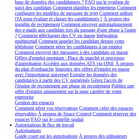
base de données des candidatures ?
FAQ sur le système de
suivi des candidats
Comment planifier les entretiens
Comment
configurer les modèles de message de rejet
Comment utiliser
l'IA pour évaluer et classer les candidatures ?
À propos des
insights de recrutement
Comment envoyer automatiquement
des e-mails aux candidats lors du passage d'une phase à l'autre
?
Comment télécharger des CV en masse
Intégration
multiportail
Comment appeler les candidats depuis votre
téléphone
Comment gérer les candidatures à un emploi
Comment envoyer des messages à des candidats en masse
Offres d'emploi premium : Place de marché et processus
d'approbation
Accédez aux données ATS via ONE
À propos
du plan d'embauche
Importez des offres d'emploi en masse
avec l'importateur universel
Extraire les données des
candidat/e/s à partir des CV numérisés
Gérez l'accès de
l'équipe de recrutement par phase de recrutement
Publiez une
offre d'emploi uniquement sur la page carrière de votre
entreprise
Gestion des espaces
Comment gérer vos réservations
Comment créer des espaces
réservables
À propos de Space Control
Comment réserver des
espaces
FAQ sur le contrôle spatial
Autorisations & flux de travail
Autorisations
Guide court sur les autorisations
À propos des utilisateurs