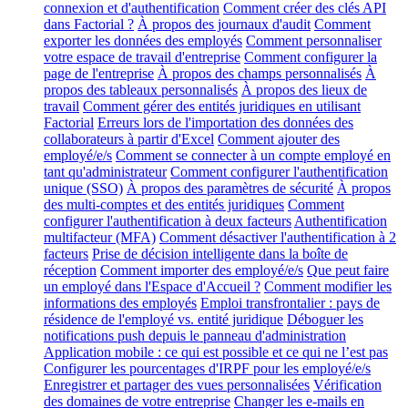
connexion et d'authentification
Comment créer des clés API
dans Factorial ?
À propos des journaux d'audit
Comment
exporter les données des employés
Comment personnaliser
votre espace de travail d'entreprise
Comment configurer la
page de l'entreprise
À propos des champs personnalisés
À
propos des tableaux personnalisés
À propos des lieux de
travail
Comment gérer des entités juridiques en utilisant
Factorial
Erreurs lors de l'importation des données des
collaborateurs à partir d'Excel
Comment ajouter des
employé/e/s
Comment se connecter à un compte employé en
tant qu'administrateur
Comment configurer l'authentification
unique (SSO)
À propos des paramètres de sécurité
À propos
des multi-comptes et des entités juridiques
Comment
configurer l'authentification à deux facteurs
Authentification
multifacteur (MFA)
Comment désactiver l'authentification à 2
facteurs
Prise de décision intelligente dans la boîte de
réception
Comment importer des employé/e/s
Que peut faire
un employé dans l'Espace d'Accueil ?
Comment modifier les
informations des employés
Emploi transfrontalier : pays de
résidence de l'employé vs. entité juridique
Déboguer les
notifications push depuis le panneau d'administration
Application mobile : ce qui est possible et ce qui ne l’est pas
Configurer les pourcentages d'IRPF pour les employé/e/s
Enregistrer et partager des vues personnalisées
Vérification
des domaines de votre entreprise
Changer les e-mails en