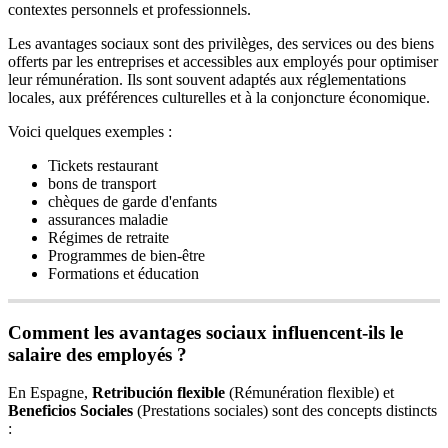
contextes personnels et professionnels.
Les
avantages
sociaux
sont
des
privil
è
ges
,
des
services
ou
des
biens
offerts
par
les
entreprises
et
accessibles
aux
employ
é
s
pour
optimiser
leur
r
é
mun
é
ration
.
Ils
sont
souvent
adapt
é
s
aux
r
é
glementations
locales
,
aux
pr
é
f
é
rences
culturelles
et
à
la
conjoncture
é
conomique
.
Voici
quelques
exemples
:
Tickets
restaurant
bons
de
transport
ch
è
ques
de
garde
d
'
enfants
assurances
maladie
R
é
gimes
de
retraite
Programmes
de
bien
-
ê
tre
Formations
et
é
ducation
Comment
les
avantages
sociaux
influencent
-
ils
le
salaire
des
employ
é
s
?
En
Espagne
,
Retribuci
ó
n
flexible
(
R
é
mun
é
ration
flexible
)
et
Beneficios
Sociales
(
Prestations
sociales
)
sont
des
concepts
distincts
: