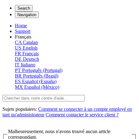
Search
Navigation
Home
Support
Français
CA
Catalan
US
English
FR
Français
DE
Deutsch
IT
Italiano
PT
Português (Portugal)
BR
Português (Brasil)
ES
Español (España)
MX
Español (México)
Sujets populaires:
Comment se connecter à un compte employé en
tant qu'administrateur
Comment contacter le service client ?
Malheureusement, nous n'avons trouvé aucun article
correspondant.