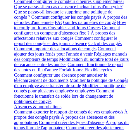
Comment configurer le compteur d'heures supplémentaires?
Que se passe-t-il en cas d'absence incluant plus d'un cycle?
Que se passe-t-il lorsque je supprime une politique de
congés ?
Comment configurer les congés payés
À propos des
périodes d'ancienneté
FAQ sur les paramètres de congé
How
to configure Jours Ouvrables and Jours Ouvrés
Comment
configurer un compteur d'absences fixe ?
À propos des
affectations relatives aux congés
Comment configurer le
report des congés et des jours d'absence
Calcul des congés
Comment importer des allocations de congés
Comment
ajouter des jours fériés pour l'année à venir
Réglages manuels
des compteurs de temps
Modification du nombre total de jours
de vacances entre les années
Comment fonctionne le report
des notes en fin d'année
Forfait Jours: Flexible cycles
Comment configurer une absence pour autoriser le
téléchargement de documents
Modifier la politique de Congés
d'un employé avec transfert de solde
Modifier la politique de
congés pour plusieurs employés/ employées
Comment
fonctionne le transfert de solde lors du changement de
politiques de congés
Absences & approbations
Comment exporter le rapport de congés de vos employé/e/s
À
propos des congés payés
À propos des absences et des
approbations
Comment créer des types d'absence
À propos du
temps libre de l'approbateur
Comment créer des ajustements