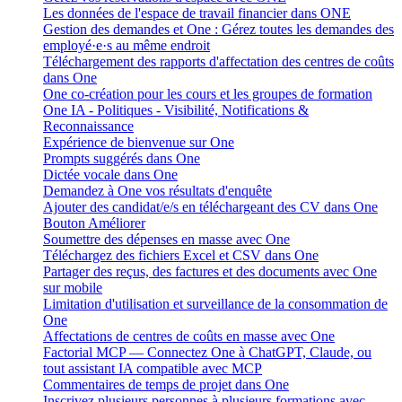
Les données de l'espace de travail financier dans ONE
Gestion des demandes et One : Gérez toutes les demandes des
employé·e·s au même endroit
Téléchargement des rapports d'affectation des centres de coûts
dans One
One co-création pour les cours et les groupes de formation
One IA - Politiques - Visibilité, Notifications &
Reconnaissance
Expérience de bienvenue sur One
Prompts suggérés dans One
Dictée vocale dans One
Demandez à One vos résultats d'enquête
Ajouter des candidat/e/s en téléchargeant des CV dans One
Bouton Améliorer
Soumettre des dépenses en masse avec One
Téléchargez des fichiers Excel et CSV dans One
Partager des reçus, des factures et des documents avec One
sur mobile
Limitation d'utilisation et surveillance de la consommation de
One
Affectations de centres de coûts en masse avec One
Factorial MCP — Connectez One à ChatGPT, Claude, ou
tout assistant IA compatible avec MCP
Commentaires de temps de projet dans One
Inscrivez plusieurs personnes à plusieurs formations avec