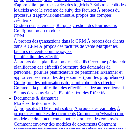
d'approbation pour les cartes des logiciels ?
Suivre le coût des
logiciels avec le système de suivi des factures
À propos du
processus d'approvisionnement
À propos des comptes
créditeurs
Gestion des paiements
Banque
Gestion des fournisseurs
Configuration du module
CRM
À propos des transactions dans le CRM
À propos des clients
dans le CRM
À propos des factures de vente
Marquer les
factures de vente comme payées
Planification des effectifs
À propos de la planification des effectifs
Créer une période de
planification des effectifs
Soumettre des demandes de
personnel (pour les planificateurs de personnel)
Examiner et
approuver les demandes de personnel (pour les propriétaires)
Configurer les autorisations de planification des effectifs
Comment la planification des effectifs est liée au recrutement
Statuts des plans dans la Planification des Effectifs
Documents & signatures
Modèles de documents
À propos des PDF remplissables
À propos des variables
À
propos des modèles de documents
Comment prévisualiser un
modèle de document contenant les données des employés
Comment envoyer des modèles de documents
Comment