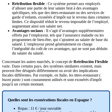
R
é
tribution
flexible
:
Ce
syst
è
me
permet
aux
employ
é
s
d
’
allouer
une
partie
de
leur
salaire
brut
à
des
avantages
sp
é
cifiques
,
tels
que
des
titres
-
restaurant
ou
des
services
de
garde
d
’
enfants
,
exon
é
r
é
s
d
’
imp
ô
t
sur
le
revenu
dans
certaines
limites
.
Ce
dispositif
r
é
duit
le
revenu
imposable
de
l
’
employ
é
,
augmentant
ainsi
son
salaire
net
.
Avantages
sociaux
:
Il
s
’
agit
d
’
avantages
suppl
é
mentaires
offerts
par
l
’
employeur
,
tels
que
l
’
assurance
maladie
ou
les
programmes
de
bien
-
ê
tre
,
qui
s
’
ajoutent
au
salaire
de
base
du
salari
é
.
L
’
employeur
prend
g
é
n
é
ralement
en
charge
l
’
int
é
gralit
é
du
co
û
t
de
ces
avantages
,
qui
ne
sont
pas
d
é
duits
du
salaire
du
salari
é
.
Concernant
les
autres
march
é
s
,
le
concept
de
Retribuci
ó
n
Flexible
varie
.
Dans
certains
pays
,
des
syst
è
mes
similaires
existent
,
mais
peuvent
ê
tre
d
é
sign
é
s
diff
é
remment
ou
avoir
des
implications
fiscales
diff
é
rentes
.
Par
exemple
,
en
Italie
,
les
titres
-
restaurant
(
buoni
pasto
)
sont
couramment
utilis
é
s
et
sont
exon
é
r
é
s
d
'
imp
ô
t
jusqu
'
à
un
certain
montant
.
Quelles
sont
les
exon
é
rations
fiscales
en
Espagne
?
Repas
:
11
€
/
jour
ouvrable