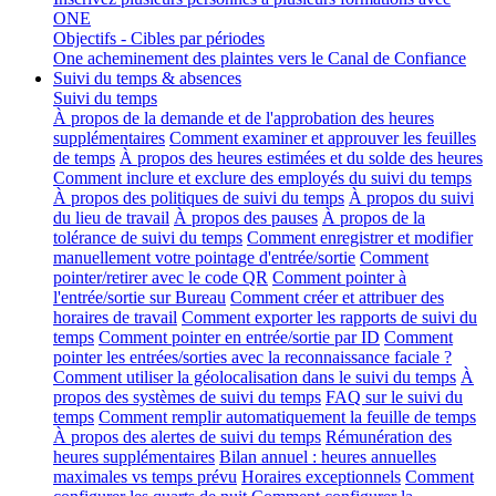
ONE
Objectifs - Cibles par périodes
One acheminement des plaintes vers le Canal de Confiance
Suivi du temps & absences
Suivi du temps
À propos de la demande et de l'approbation des heures
supplémentaires
Comment examiner et approuver les feuilles
de temps
À propos des heures estimées et du solde des heures
Comment inclure et exclure des employés du suivi du temps
À propos des politiques de suivi du temps
À propos du suivi
du lieu de travail
À propos des pauses
À propos de la
tolérance de suivi du temps
Comment enregistrer et modifier
manuellement votre pointage d'entrée/sortie
Comment
pointer/retirer avec le code QR
Comment pointer à
l'entrée/sortie sur Bureau
Comment créer et attribuer des
horaires de travail
Comment exporter les rapports de suivi du
temps
Comment pointer en entrée/sortie par ID
Comment
pointer les entrées/sorties avec la reconnaissance faciale ?
Comment utiliser la géolocalisation dans le suivi du temps
À
propos des systèmes de suivi du temps
FAQ sur le suivi du
temps
Comment remplir automatiquement la feuille de temps
À propos des alertes de suivi du temps
Rémunération des
heures supplémentaires
Bilan annuel : heures annuelles
maximales vs temps prévu
Horaires exceptionnels
Comment