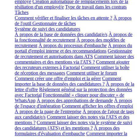
employé
Création automatique de remplacements lors de la
résiliation d'un employé/e
Type de travail dans les contrats
Tâches
Comment vérifier et finaliser les tâches en attente ?
À propos
de l'outil Gestionnaire de tâches
Système de suivi des candidatures
À propos de la base de données des candidat/e/s
À propos de
la fonctionnalité de recrutement
À propos des modèles de
recrutement
À propos du processus d'embauche
À propos du
portail d'emploi interne et des recommandations
Gestionnaire
de recrutement et autorisations dans ATS
Comment laisser des
commentaires et des mentions via l'ATS ?
Comment ajouter
des recruteurs externes à Factorial
Comment utiliser la boîte
de réception des messages
Comment utiliser le forum
Comment créer une offre d'emploi et la gérer
Comment
importer la base de données des candidatures ?
À propos de la
lettre d'offre
Règlement général sur la protection des données
avec Factorial
Fonctionnalité « cliquer pour discuter » de
WhatsApp
À propos des approbations de demande
À propos
de l'espace d'intégration
Comment afficher les offres d'emploi
À propos de la page de l'entreprise
À propos de l'ajout de tags
aux candidat/e/s
Comment laisser des notes via l'ATS et des
mentions ?
Comment laisser des notes via le système de suivi
des candidatures (ATS) et les mentions ?
À propos des
formulaires d'évaluation d'embauche
Comment importer la