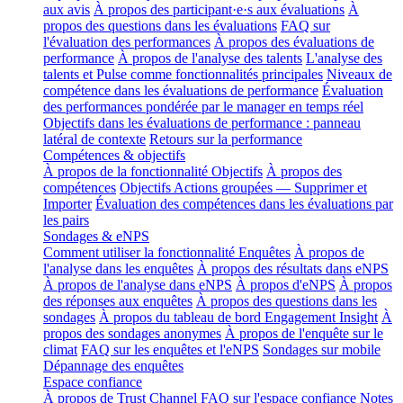
aux avis
À propos des participant·e·s aux évaluations
À
propos des questions dans les évaluations
FAQ sur
l'évaluation des performances
À propos des évaluations de
performance
À propos de l'analyse des talents
L'analyse des
talents et Pulse comme fonctionnalités principales
Niveaux de
compétence dans les évaluations de performance
Évaluation
des performances pondérée par le manager en temps réel
Objectifs dans les évaluations de performance : panneau
latéral de contexte
Retours sur la performance
Compétences & objectifs
À propos de la fonctionnalité Objectifs
À propos des
compétences
Objectifs Actions groupées — Supprimer et
Importer
Évaluation des compétences dans les évaluations par
les pairs
Sondages & eNPS
Comment utiliser la fonctionnalité Enquêtes
À propos de
l'analyse dans les enquêtes
À propos des résultats dans eNPS
À propos de l'analyse dans eNPS
À propos d'eNPS
À propos
des réponses aux enquêtes
À propos des questions dans les
sondages
À propos du tableau de bord Engagement Insight
À
propos des sondages anonymes
À propos de l'enquête sur le
climat
FAQ sur les enquêtes et l'eNPS
Sondages sur mobile
Dépannage des enquêtes
Espace confiance
À propos de Trust Channel
FAQ sur l'espace confiance
Notes