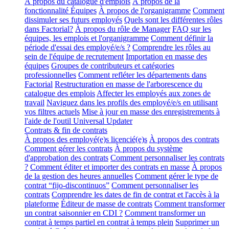
À propos du catalogue d'emplois
À propos de la
fonctionnalité Équipes
À propos de l'organigramme
Comment
dissimuler ses futurs employés
Quels sont les différentes rôles
dans Factorial?
À propos du rôle de Manager
FAQ sur les
équipes, les emplois et l'organigramme
Comment définir la
période d'essai des employé/e/s ?
Comprendre les rôles au
sein de l'équipe de recrutement
Importation en masse des
équipes
Groupes de contributeurs et catégories
professionnelles
Comment refléter les départements dans
Factorial
Restructuration en masse de l'arborescence du
catalogue des emplois
Affecter les employés aux zones de
travail
Naviguez dans les profils des employé/e/s en utilisant
vos filtres actuels
Mise à jour en masse des enregistrements à
l'aide de l'outil Universal Updater
Contrats & fin de contrats
À propos des employé(e)s licencié(e)s
À propos des contrats
Comment gérer les contrats
À propos du système
d'approbation des contrats
Comment personnaliser les contrats
?
Comment éditer et importer des contrats en masse
À propos
de la gestion des heures annuelles
Comment gérer le type de
contrat “fijo-discontinuos”
Comment personnaliser les
contrats
Comprendre les dates de fin de contrat et l'accès à la
plateforme
Éditeur de masse de contrats
Comment transformer
un contrat saisonnier en CDI ?
Comment transformer un
contrat à temps partiel en contrat à temps plein
Supprimer un