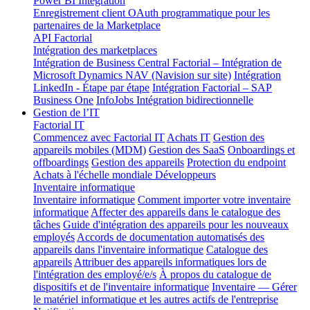
Power BI Integration
Enregistrement client OAuth programmatique pour les
partenaires de la Marketplace
API Factorial
Intégration des marketplaces
Intégration de Business Central
Factorial – Intégration de
Microsoft Dynamics NAV (Navision sur site)
Intégration
LinkedIn - Étape par étape
Intégration Factorial – SAP
Business One
InfoJobs Intégration bidirectionnelle
Gestion de l’IT
Factorial IT
Commencez avec Factorial IT
Achats IT
Gestion des
appareils mobiles (MDM)
Gestion des SaaS
Onboardings et
offboardings
Gestion des appareils
Protection du endpoint
Achats à l'échelle mondiale
Développeurs
Inventaire informatique
Inventaire informatique
Comment importer votre inventaire
informatique
Affecter des appareils dans le catalogue des
tâches
Guide d'intégration des appareils pour les nouveaux
employés
Accords de documentation automatisés des
appareils dans l'inventaire informatique
Catalogue des
appareils
Attribuer des appareils informatiques lors de
l'intégration des employé/e/s
À propos du catalogue de
dispositifs et de l'inventaire informatique
Inventaire — Gérer
le matériel informatique et les autres actifs de l'entreprise