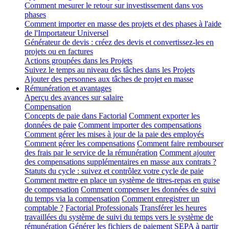
Comment mesurer le retour sur investissement dans vos
phases
Comment importer en masse des projets et des phases à l'aide
de l'Importateur Universel
Générateur de devis : créez des devis et convertissez-les en
projets ou en factures
Actions groupées dans les Projets
Suivez le temps au niveau des tâches dans les Projets
Ajouter des personnes aux tâches de projet en masse
Rémunération et avantages
Aperçu des avances sur salaire
Compensation
Concepts de paie dans Factorial
Comment exporter les
données de paie
Comment importer des compensations
Comment gérer les mises à jour de la paie des employés
Comment gérer les compensations
Comment faire rembourser
des frais par le service de la rémunération
Comment ajouter
des compensations supplémentaires en masse aux contrats ?
Statuts du cycle : suivez et contrôlez votre cycle de paie
Comment mettre en place un système de titres-repas en guise
de compensation
Comment compenser les données de suivi
du temps via la compensation
Comment enregistrer un
comptable ?
Factorial Professionals
Transférer les heures
travaillées du système de suivi du temps vers le système de
rémunération
Générer les fichiers de paiement SEPA à partir