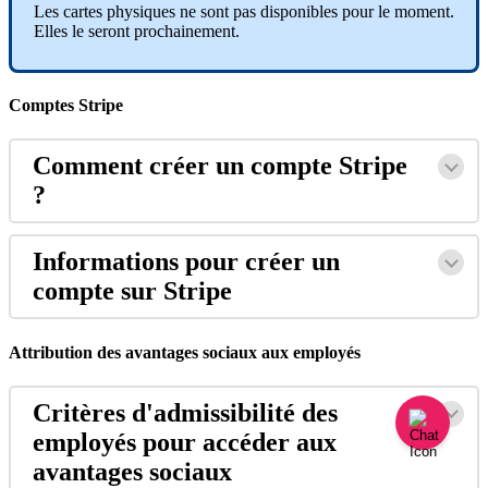
Les
cartes
physiques
ne
sont
pas
disponibles
pour
le
moment
.
Elles
le
seront
prochainement
.
Comptes
Stripe
Comment
cr
é
er
un
compte
Stripe
?
Informations
pour
cr
é
er
un
compte
sur
Stripe
Attribution
des
avantages
sociaux
aux
employ
é
s
Crit
è
res
d
'
admissibilit
é
des
employ
é
s
pour
acc
é
der
aux
avantages
sociaux