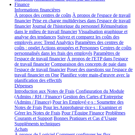
Finance
Informations financières
À propos des centres de coûts
À propos de l'espace de travail
financier
Prise en charge multidevises dans l'espace de travail
financier
Journal de l'historique du personnel
Rémunération
dans le milieu de travail financier
Visualisation graphique et
analyse des tendances
Suivez et comparez les coûts des
employés avec Trend Analytics
Paramètres des centres de
coûts : onglet Actions groupées et Personnes
Centres de coûts
personnalisés dans les frais des employés
Paramètres de
l'espace de travail financier
À propos de l'ETP dans l'espace
de travail financier
Comparaison des concepts de paie dans
l'espace de travail financier
Poser des questions sur l'espace de
travail financier en One
Planifiez votre main-d'œuvre avec la
planification des effectifs
Dépenses
Introduction aux Notes de Frais
Configuration du Module
(Admins / RH / Finance)
Gestion des Cartes d’Entreprise
(Admins / Finance)
Pour les Employé·e·s : Soumettre des
Notes de Frais
Pour les Approbateur·rice·s : Examiner et
Gérer les Notes de Frais
Pour l’Équipe Finance
Problèmes
Courants et Support
Bonnes Pratiques et Cas d’Usage
Suppléments techniques
Achats
À propos de Logiciel
Comment configurer les flux