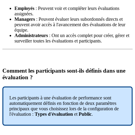
Employ
é
s
:
Peuvent
voir
et
compl
é
ter
leurs
é
valuations
assign
é
es
.
Managers
:
Peuvent
é
valuer
leurs
subordonn
é
s
directs
et
peuvent
avoir
acc
è
s
à
l
'
avancement
des
é
valuations
de
leur
é
quipe
.
Administrateurs
:
Ont
un
acc
è
s
complet
pour
cr
é
er
,
g
é
rer
et
surveiller
toutes
les
é
valuations
et
participants
.
Comment
les
participants
sont
-
ils
d
é
finis
dans
une
é
valuation
?
Les
participants
à
une
é
valuation
de
performance
sont
automatiquement
d
é
finis
en
fonction
de
deux
param
è
tres
principaux
que
vous
choisissez
lors
de
la
configuration
de
l
'
é
valuation
:
Types
d
'
é
valuation
et
Public
.