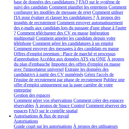
base de données des candidatures ?
FAQ sur le système de
suivi des candidats
Comment planifier les entretiens
Comment
configurer les modèles de message de rejet
Comment utiliser
l'IA pour évaluer et classer les candidatures ?
À propos des
insights de recrutement
Comment envoyer automatiquement
des e-mails aux candidats lors du passage d'une phase à l'autre
?
Comment télécharger des CV en masse
Intégration
multiportail
Comment appeler les candidats depuis votre
téléphone
Comment gérer les candidatures à un emploi
Comment envoyer des messages à des candidats en masse
Offres d'emploi premium : Place de marché et processus
d'approbation
Accédez aux données ATS via ONE
À propos
du plan d'embauche
Importez des offres d'emploi en masse
avec l'importateur universel
Extraire les données des
candidat/e/s à partir des CV numérisés
Gérez l'accès de
l'équipe de recrutement par phase de recrutement
Publiez une
offre d'emploi uniquement sur la page carrière de votre
entreprise
Gestion des espaces
Comment gérer vos réservations
Comment créer des espaces
réservables
À propos de Space Control
Comment réserver des
espaces
FAQ sur le contrôle spatial
Autorisations & flux de travail
Autorisations
Guide court sur les autorisations
À propos des utilisateurs