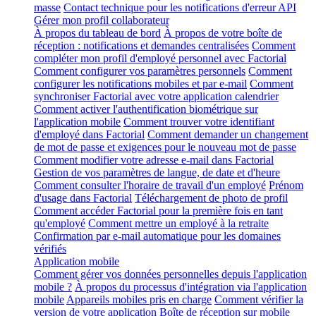
masse
Contact technique pour les notifications d'erreur API
Gérer mon profil collaborateur
À propos du tableau de bord
À propos de votre boîte de
réception : notifications et demandes centralisées
Comment
compléter mon profil d'employé personnel avec Factorial
Comment configurer vos paramètres personnels
Comment
configurer les notifications mobiles et par e-mail
Comment
synchroniser Factorial avec votre application calendrier
Comment activer l'authentification biométrique sur
l'application mobile
Comment trouver votre identifiant
d'employé dans Factorial
Comment demander un changement
de mot de passe et exigences pour le nouveau mot de passe
Comment modifier votre adresse e-mail dans Factorial
Gestion de vos paramètres de langue, de date et d'heure
Comment consulter l'horaire de travail d'un employé
Prénom
d'usage dans Factorial
Téléchargement de photo de profil
Comment accéder Factorial pour la première fois en tant
qu'employé
Comment mettre un employé à la retraite
Confirmation par e-mail automatique pour les domaines
vérifiés
Application mobile
Comment gérer vos données personnelles depuis l'application
mobile ?
À propos du processus d'intégration via l'application
mobile
Appareils mobiles pris en charge
Comment vérifier la
version de votre application
Boîte de réception sur mobile