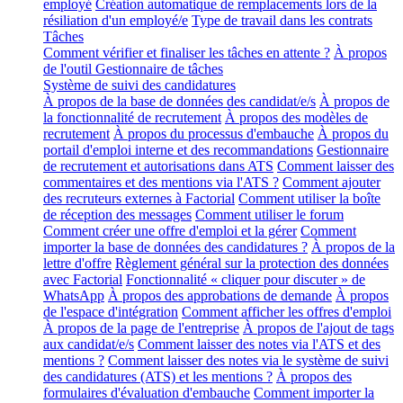
employé
Création automatique de remplacements lors de la
résiliation d'un employé/e
Type de travail dans les contrats
Tâches
Comment vérifier et finaliser les tâches en attente ?
À propos
de l'outil Gestionnaire de tâches
Système de suivi des candidatures
À propos de la base de données des candidat/e/s
À propos de
la fonctionnalité de recrutement
À propos des modèles de
recrutement
À propos du processus d'embauche
À propos du
portail d'emploi interne et des recommandations
Gestionnaire
de recrutement et autorisations dans ATS
Comment laisser des
commentaires et des mentions via l'ATS ?
Comment ajouter
des recruteurs externes à Factorial
Comment utiliser la boîte
de réception des messages
Comment utiliser le forum
Comment créer une offre d'emploi et la gérer
Comment
importer la base de données des candidatures ?
À propos de la
lettre d'offre
Règlement général sur la protection des données
avec Factorial
Fonctionnalité « cliquer pour discuter » de
WhatsApp
À propos des approbations de demande
À propos
de l'espace d'intégration
Comment afficher les offres d'emploi
À propos de la page de l'entreprise
À propos de l'ajout de tags
aux candidat/e/s
Comment laisser des notes via l'ATS et des
mentions ?
Comment laisser des notes via le système de suivi
des candidatures (ATS) et les mentions ?
À propos des
formulaires d'évaluation d'embauche
Comment importer la