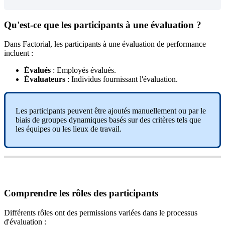
Qu
'
est
-
ce
que
les
participants
à
une
é
valuation
?
Dans
Factorial
,
les
participants
à
une
é
valuation
de
performance
incluent
:
É
valu
é
s
:
Employ
é
s
é
valu
é
s
.
É
valuateurs
:
Individus
fournissant
l
'
é
valuation
.
Les
participants
peuvent
ê
tre
ajout
é
s
manuellement
ou
par
le
biais
de
groupes
dynamiques
bas
é
s
sur
des
crit
è
res
tels
que
les
é
quipes
ou
les
lieux
de
travail
.
Comprendre
les
r
ô
les
des
participants
Diff
é
rents
r
ô
les
ont
des
permissions
vari
é
es
dans
le
processus
d
'
é
valuation
: