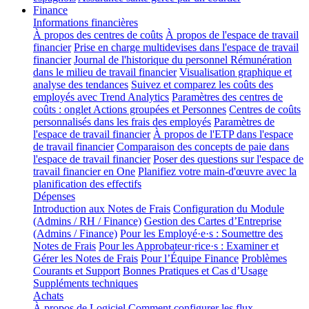
Finance
Informations financières
À propos des centres de coûts
À propos de l'espace de travail
financier
Prise en charge multidevises dans l'espace de travail
financier
Journal de l'historique du personnel
Rémunération
dans le milieu de travail financier
Visualisation graphique et
analyse des tendances
Suivez et comparez les coûts des
employés avec Trend Analytics
Paramètres des centres de
coûts : onglet Actions groupées et Personnes
Centres de coûts
personnalisés dans les frais des employés
Paramètres de
l'espace de travail financier
À propos de l'ETP dans l'espace
de travail financier
Comparaison des concepts de paie dans
l'espace de travail financier
Poser des questions sur l'espace de
travail financier en One
Planifiez votre main-d'œuvre avec la
planification des effectifs
Dépenses
Introduction aux Notes de Frais
Configuration du Module
(Admins / RH / Finance)
Gestion des Cartes d’Entreprise
(Admins / Finance)
Pour les Employé·e·s : Soumettre des
Notes de Frais
Pour les Approbateur·rice·s : Examiner et
Gérer les Notes de Frais
Pour l’Équipe Finance
Problèmes
Courants et Support
Bonnes Pratiques et Cas d’Usage
Suppléments techniques
Achats
À propos de Logiciel
Comment configurer les flux