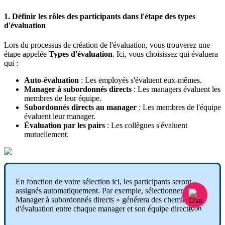
1
.
D
é
finir
les
r
ô
les
des
participants
dans
l
'
é
tape
des
types
d
'
é
valuation
Lors
du
processus
de
cr
é
ation
de
l
'
é
valuation
,
vous
trouverez
une
é
tape
appel
é
e
Types
d
'
é
valuation
.
Ici
,
vous
choisissez
qui
é
valuera
qui
:
Auto
-
é
valuation
:
Les
employ
é
s
s
'
é
valuent
eux
-
m
ê
mes
.
Manager
à
subordonn
é
s
directs
:
Les
managers
é
valuent
les
membres
de
leur
é
quipe
.
Subordonn
é
s
directs
au
manager
:
Les
membres
de
l
'
é
quipe
é
valuent
leur
manager
.
É
valuation
par
les
pairs
:
Les
coll
è
gues
s
'
é
valuent
mutuellement
.
En
fonction
de
votre
s
é
lection
ici
,
les
participants
seront
assign
é
s
automatiquement
.
Par
exemple
,
s
é
lectionner
«
Manager
à
subordonn
é
s
directs
»
g
é
n
é
rera
des
chemins
d
'
é
valuation
entre
chaque
manager
et
son
é
quipe
directe
.