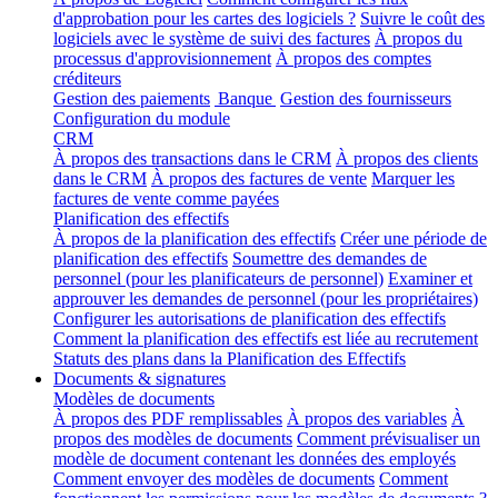
d'approbation pour les cartes des logiciels ?
Suivre le coût des
logiciels avec le système de suivi des factures
À propos du
processus d'approvisionnement
À propos des comptes
créditeurs
Gestion des paiements
Banque
Gestion des fournisseurs
Configuration du module
CRM
À propos des transactions dans le CRM
À propos des clients
dans le CRM
À propos des factures de vente
Marquer les
factures de vente comme payées
Planification des effectifs
À propos de la planification des effectifs
Créer une période de
planification des effectifs
Soumettre des demandes de
personnel (pour les planificateurs de personnel)
Examiner et
approuver les demandes de personnel (pour les propriétaires)
Configurer les autorisations de planification des effectifs
Comment la planification des effectifs est liée au recrutement
Statuts des plans dans la Planification des Effectifs
Documents & signatures
Modèles de documents
À propos des PDF remplissables
À propos des variables
À
propos des modèles de documents
Comment prévisualiser un
modèle de document contenant les données des employés
Comment envoyer des modèles de documents
Comment