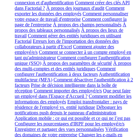
connexion et d'authentification
Comment créer des clés API
dans Factorial ?
À propos des journaux d'audit
Comment
exporter les données des employés
Comment personnaliser
votre espace de travail d'entreprise
Comment configurer la
page de l'entreprise
À propos des champs personnalisés
À
propos des tableaux personnalisés
À propos des lieux de
travail
Comment gérer des entités juridiques en utilisant
Factorial
Erreurs lors de l'importation des données des
collaborateurs à partir d'Excel
Comment ajouter des
employé/e/s
Comment se connecter à un compte employé en
tant qu'administrateur
Comment configurer l'authentification
unique (SSO)
À propos des paramètres de sécurité
À propos
des multi-comptes et des entités juridiques
Comment
configurer l'authentification à deux facteurs
Authentification
multifacteur (MFA)
Comment désactiver l'authentification à 2
facteurs
Prise de décision intelligente dans la boîte de
réception
Comment importer des employé/e/s
Que peut faire
un employé dans l'Espace d'Accueil ?
Comment modifier les
informations des employés
Emploi transfrontalier : pays de
résidence de l'employé vs. entité juridique
Déboguer les
notifications push depuis le panneau d'administration
Application mobile : ce qui est possible et ce qui ne l’est pas
Configurer les pourcentages d'IRPF pour les employé/e/s
Enregistrer et partager des vues personnalisées
Vérification
des domaines de votre entreprise
Changer les e-mails en