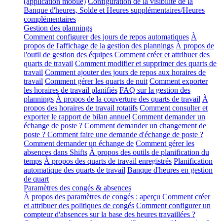
(application mobile)
Configuration de la visibilité de la
Banque d'heures, Solde et Heures supplémentaires/Heures
complémentaires
Gestion des plannings
Comment configurer des jours de repos automatiques
À
propos de l'affichage de la gestion des plannings
À propos de
l'outil de gestion des équipes
Comment créer et attribuer des
quarts de travail
Comment modifier et supprimer des quarts de
travail
Comment ajouter des jours de repos aux horaires de
travail
Comment gérer les quarts de nuit
Comment exporter
les horaires de travail planifiés
FAQ sur la gestion des
plannings
À propos de la couverture des quarts de travail
À
propos des horaires de travail rotatifs
Comment consulter et
exporter le rapport de bilan annuel
Comment demander un
échange de poste ? Comment demander un changement de
poste ? Comment faire une demande d'échange de poste ?
Comment demander un échange de
Comment gérer les
absences dans Shifts
À propos des outils de planification du
temps
À propos des quarts de travail enregistrés
Planification
automatique des quarts de travail
Banque d'heures en gestion
de quart
Paramètres des congés & absences
À propos des paramètres de congés : aperçu
Comment créer
et attribuer des politiques de congés
Comment configurer un
compteur d'absences sur la base des heures travaillées ?