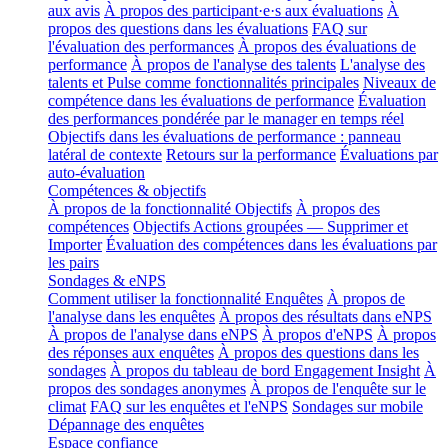
aux avis
À propos des participant·e·s aux évaluations
À
propos des questions dans les évaluations
FAQ sur
l'évaluation des performances
À propos des évaluations de
performance
À propos de l'analyse des talents
L'analyse des
talents et Pulse comme fonctionnalités principales
Niveaux de
compétence dans les évaluations de performance
Évaluation
des performances pondérée par le manager en temps réel
Objectifs dans les évaluations de performance : panneau
latéral de contexte
Retours sur la performance
Évaluations par
auto-évaluation
Compétences & objectifs
À propos de la fonctionnalité Objectifs
À propos des
compétences
Objectifs Actions groupées — Supprimer et
Importer
Évaluation des compétences dans les évaluations par
les pairs
Sondages & eNPS
Comment utiliser la fonctionnalité Enquêtes
À propos de
l'analyse dans les enquêtes
À propos des résultats dans eNPS
À propos de l'analyse dans eNPS
À propos d'eNPS
À propos
des réponses aux enquêtes
À propos des questions dans les
sondages
À propos du tableau de bord Engagement Insight
À
propos des sondages anonymes
À propos de l'enquête sur le
climat
FAQ sur les enquêtes et l'eNPS
Sondages sur mobile
Dépannage des enquêtes
Espace confiance