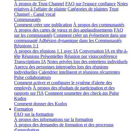
À propos de Trust Channel
FAQ sur l'espace confiance
Notes
relatives à l'affaire de plainte
Catégories de plaintes
Trust
Channel - Canal vocal
Communautés
Comment créer une publication
À propos des communautés
À propos des cartes de vœux et des applaudissements
FAQ
sur les communautés
Comment créer un événement dans une
communauté
Adhésion dynamique dans les Communautés
Réunions 1:1
À propos des réunions 1.1 avec IA
Conversation IA en tête-à-
tête
Réunions Présentielles
Réunion par visioconférence
Transcriptions IA
Notes privées lors des entretiens individuels
Aperçu des personnes interrogées lors des réunions
individuelles
Calendrier intelligent et réunions récurrentes
Pulse collaborateurs
Comment activer et configurer le système d'alerte des
employés
À propos des résultats de participation et des
rapports sur l'IA
Comment soumettre des check-ins Pulse
Kudos
Comment donner des Kudos
Formation
FAQ sur la formation
À propos des informations sur la formation
À propos des demandes de formation et des processus
d'approbation