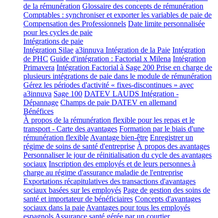
de la rémunération
Glossaire des concepts de rémunération
Comptables : synchroniser et exporter les variables de paie de
Compensation des Professionnels
Date limite personnalisée
pour les cycles de paie
Intégrations de paie
Intégration Silae
a3innuva Intégration de la Paie
Intégration
de PHC
Guide d'intégration : Factorial x Milena
Intégration
Primavera
Intégration Factorial à Sage 200
Prise en charge de
plusieurs intégrations de paie dans le module de rémunération
Gérez les périodes d'activité « fixes-discontinues » avec
a3innuva
Sage 100
DATEV LAUDS Intégration -
Dépannage
Champs de paie DATEV en allemand
Bénéfices
À propos de la rémunération flexible pour les repas et le
transport - Carte des avantages
Formation par le biais d'une
rémunération flexible
Avantage bien-être
Enregistrer un
régime de soins de santé d'entreprise
À propos des avantages
Personnaliser le jour de réinitialisation du cycle des avantages
sociaux
Inscription des employés et de leurs personnes à
charge au régime d'assurance maladie de l'entreprise
Exportations récapitulatives des transactions d'avantages
sociaux basées sur les employés
Page de gestion des soins de
santé et importateur de bénéficiaires
Concepts d'avantages
sociaux dans la paie
Avantages pour tous les employés
espagnols
Assurance santé gérée par un courtier