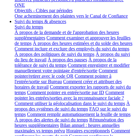
ONE
Objectifs - Cibles par périodes
One acheminement des plaintes vers le Canal de Confiance
Suivi du temps & absences
Suivi du temps
À propos de la demande et de l'approbation des heures
supplémentaires
Comment examiner et approuver les feuilles
de temps
À propos des heures estimées et du solde des heures
Comment inclure et exclure des employés du suivi du temps
À propos des politiques de suivi du temps
À propos du suivi
du lieu de travail
À propos des pauses
À propos de la
tolérance de suivi du temps
Comment enregistrer et modifier
manuellement votre pointage d'entrée/sortie
Comment
pointer/retirer avec le code QR
Comment pointer à
l'entrée/sortie sur Bureau
Comment créer et attribuer des
horaires de travail
Comment exporter les rapports de suivi du
temps
Comment pointer en entrée/sortie par ID
Comment
pointer les entrées/sorties avec la reconnaissance faciale ?
Comment utiliser la géolocalisation dans le suivi du temps
À
propos des systèmes de suivi du temps
FAQ sur le suivi du
temps
Comment remplir automatiquement la feuille de temps
À propos des alertes de suivi du temps
Rémunération des
heures supplémentaires
Bilan annuel : heures annuelles
maximales vs temps prévu
Horaires exceptionnels
Comment