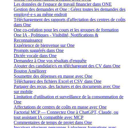
Les données de l'espace de travail financier dans ONE
Gestion des demandes et One : Gérez toutes les demandes des
employé·e·s au même endroit
Téléchargement des rapports d'affectation des centres de coûts
dans One
One co-création pour les cours et les groupes de formation
One IA - Politiques - Visibilité, Notifications &
Reconnaissance
Expérience de bienvenue sur One
Prompts suggérés dans One
Dictée vocale dans One
Demandez à One vos résultats d'enquête
Ajouter des candidat/e/s en téléchargeant des CV dans One
Bouton Améliorer
Soumettre des dépenses en masse avec One
Téléchargez des fichiers Excel et CSV dans One
Partager des reçus, des factures et des documents avec One
sur mobile
Limitation d'utilisation et surveillance de la consommation de
One
Affectations de centres de coûts en masse avec One
Factorial MCP — Connectez One à ChatGPT, Claude, ou
tout assistant IA compatible avec MCP
Commentaires de temps de projet dans One
Inscrivez plusieurs personnes à plusieurs formations avec