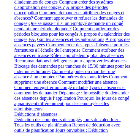
d'indemnités de congés
Comment créer des systèmes
d'approbation des congés ?
À propos des périodes
d'occupation
Comment demander et attribuer des congés et
absences?
Comment approuver et refuser les demandes de
congés
Que se passe-t-il si un employé demande un congé
pendant une période bloquée ?
Comment configurer des
périodes bloquées pour les congés
À propos du calendrier des
congés
FAQ sur les absences et les autorisations
À propos des
absences payées
Comment créer des types d'absence pour les
fermetures à l'échelle de l'entreprise
Comment attribuer des
absences en masse
Rôle d'approbateur global des absences
Recommandations intelligentes pour approuver les absences
Blocage des demandes par tranches de 15/30 minutes pour les
indemnités horaires
Comment ajouter ou modifier une
absence à un compteur
Paramètres des jours fériés
Comment
supprimer une absence
Comment modifier une absence
Comment enregistrer un congé maladie
Types d'absences et
comment les demander
Dépannage : Impossible de demander
des absences depuis l’application
Pourquoi les jours de congé
apparaissent différemment pour les employés et les
administrateurs
Déductions d’absences
Déduction des compteurs de congés
Jours du calendrier :
Tous les outils de planification
Report de déduction avec
outils de planification
Jours ouvrables : Déduction