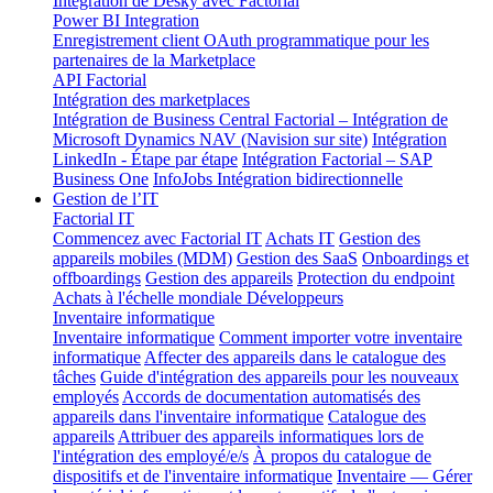
Intégration de Desky avec Factorial
Power BI Integration
Enregistrement client OAuth programmatique pour les
partenaires de la Marketplace
API Factorial
Intégration des marketplaces
Intégration de Business Central
Factorial – Intégration de
Microsoft Dynamics NAV (Navision sur site)
Intégration
LinkedIn - Étape par étape
Intégration Factorial – SAP
Business One
InfoJobs Intégration bidirectionnelle
Gestion de l’IT
Factorial IT
Commencez avec Factorial IT
Achats IT
Gestion des
appareils mobiles (MDM)
Gestion des SaaS
Onboardings et
offboardings
Gestion des appareils
Protection du endpoint
Achats à l'échelle mondiale
Développeurs
Inventaire informatique
Inventaire informatique
Comment importer votre inventaire
informatique
Affecter des appareils dans le catalogue des
tâches
Guide d'intégration des appareils pour les nouveaux
employés
Accords de documentation automatisés des
appareils dans l'inventaire informatique
Catalogue des
appareils
Attribuer des appareils informatiques lors de
l'intégration des employé/e/s
À propos du catalogue de
dispositifs et de l'inventaire informatique
Inventaire — Gérer