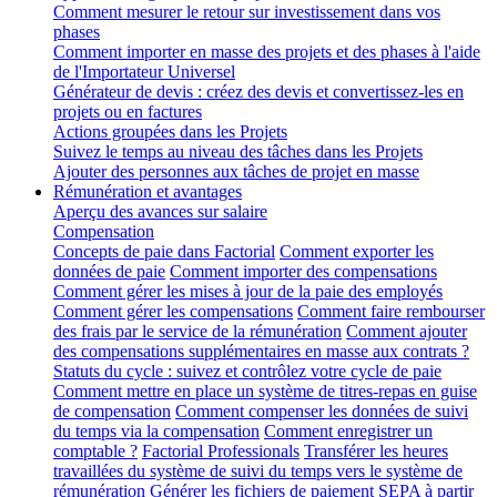
Comment mesurer le retour sur investissement dans vos
phases
Comment importer en masse des projets et des phases à l'aide
de l'Importateur Universel
Générateur de devis : créez des devis et convertissez-les en
projets ou en factures
Actions groupées dans les Projets
Suivez le temps au niveau des tâches dans les Projets
Ajouter des personnes aux tâches de projet en masse
Rémunération et avantages
Aperçu des avances sur salaire
Compensation
Concepts de paie dans Factorial
Comment exporter les
données de paie
Comment importer des compensations
Comment gérer les mises à jour de la paie des employés
Comment gérer les compensations
Comment faire rembourser
des frais par le service de la rémunération
Comment ajouter
des compensations supplémentaires en masse aux contrats ?
Statuts du cycle : suivez et contrôlez votre cycle de paie
Comment mettre en place un système de titres-repas en guise
de compensation
Comment compenser les données de suivi
du temps via la compensation
Comment enregistrer un
comptable ?
Factorial Professionals
Transférer les heures
travaillées du système de suivi du temps vers le système de
rémunération
Générer les fichiers de paiement SEPA à partir