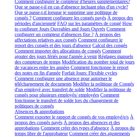
Comment configurer le compteur d'heures supplémentaires?
Que se passe-t-il en cas d'absence incluant plus d'un cycle?
Que se passe-t-il lorsque je supprime une politique de
congés ?
Comment configurer les congés payés
À propos des
périodes d'ancienneté
FAQ sur les paramètres de congé
How
to configure Jours Ouvrables and Jours Ouvrés
Comment
configurer un compteur d'absences fixe ?
À propos des
affectations relatives aux congés
Comment configurer le
report des congés et des jours d'absence
Calcul des congés
Comment importer des allocations de congés
Comment
ajouter des jours fériés pour l'année à venir
Réglages manuels
des compteurs de temps
Modification du nombre total de jours
de vacances entre les années
Comment fonctionne le report
des notes en fin d'année
Forfait Jours: Flexible cycles
Comment configurer une absence pour autoriser le
téléchargement de documents
Modifier la politique de Congés
d'un employé avec transfert de solde
Modifier la politique de
congés pour plusieurs employés/ employées
Comment
fonctionne le transfert de solde lors du changement de
politiques de congés
Absences & approbations
Comment exporter le rapport de congés de vos employé/e/s
À
propos des congés payés
À propos des absences et des
approbations
Comment créer des types d'absence
À propos du
temps libre de l'approbateur
Comment créer des ajustements