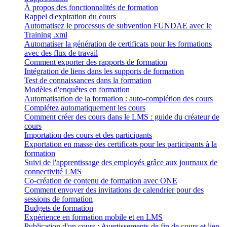
À propos des fonctionnalités de formation
Rappel d'expiration du cours
Automatisez le processus de subvention FUNDAE avec le
Training .xml
Automatiser la génération de certificats pour les formations
avec des flux de travail
Comment exporter des rapports de formation
Intégration de liens dans les supports de formation
Test de connaissances dans la formation
Modèles d'enquêtes en formation
Automatisation de la formation : auto-complétion des cours
Complétez automatiquement les cours
Comment créer des cours dans le LMS : guide du créateur de
cours
Importation des cours et des participants
Exportation en masse des certificats pour les participants à la
formation
Suivi de l'apprentissage des employés grâce aux journaux de
connectivité LMS
Co-création de contenu de formation avec ONE
Comment envoyer des invitations de calendrier pour des
sessions de formation
Budgets de formation
Expérience en formation mobile et en LMS
Publication d'un cours : Avertissements de fin de cours et lien