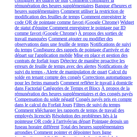
configurer les quarts de nuit
Comment configurer la
rémunération des heures supplémentaires
Banque d'heures et
heures supplémentaires
Comment utiliser la restriction de
modification des feuilles de temps
Comment enregistrer le
code QR de pointage comme favori (Google Chrome)
Widget
de statut d'équipe
Comment enregistrer le pointage par ID
comme favori (Google Chrome)
À propos des sorties de
travail manquées
Comment ajouter ou modifier des
observations dans une feuille de temps
Notifications de suivi
du temps
Configurez des rappels de pointage d'arrivée et de
départ sur l'application mobile
Mise en place et gestion des
contrats de forfait jours
Détectez de manière proactive les
erreurs de feuille de temps avec des alertes
Notifications de
suivi du temps - Alerte de manipulation de quart
Calcul du
solde en tenant compte des congés
Corrections automatiques
pour les freins manuels
Comment refléter le travail à domicile
dans Factorial
Catégories de Temps et Blocs
À propos de la
rémunération des heures supplémentaires et des congés payés
Compensation du solde négatif
Congés payés pris en compte
dans le calcul du Forfait Jours
Filtres de suivi du temps
Comment télécharger les rapports de temps de travail des
employés licenciés
Résolution des problèmes liés à la
pointeuse QR code à l'arrivée/au départ
Pointage depuis un
fuseau horaire différent
Total des heures supplémentaires
arrondies
Comment pointer et dépointer hors ligne