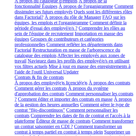
À propos du catalogue d'emplois
À propos de la
fonctionnalité Équipes
À propos de l'organigramme
Comment
dissimuler ses futurs employés
Quels sont les différentes rôles
dans Factorial?
À propos du rôle de Manager
FAQ sur les
équipes, les emplois et l'organigramme
Comment définir la
période d'essai des employé/e/s ?
Comprendre les rôles au
sein de l'équipe de recrutement
Importation en masse des
équipes
Groupes de contributeurs et catégories
professionnelles
Comment refléter les départements dans
Factorial
Restructuration en masse de l'arborescence du
catalogue des emplois
Affecter les employés aux zones de
travail
Naviguez dans les profils des employé/e/s en utilisant
vos filtres actuels
Mise à jour en masse des enregistrements à
l'aide de l'outil Universal Updater
Contrats & fin de contrats
À propos des employé(e)s licencié(e)s
À propos des contrats
Comment gérer les contrats
À propos du système
d'approbation des contrats
Comment personnaliser les contrats
?
Comment éditer et importer des contrats en masse
À propos
de la gestion des heures annuelles
Comment gérer le type de
contrat “fijo-discontinuos”
Comment personnaliser les
contrats
Comprendre les dates de fin de contrat et l'accès à la
plateforme
Éditeur de masse de contrats
Comment transformer
un contrat saisonnier en CDI ?
Comment transformer un
contrat à temps partiel en contrat à temps plein
Supprimer un