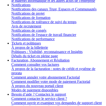
le matériel informatique et les autres actifs de l'entreprise
Notifications
Notifications des canaux Trust, Espaces et Communautés
Notifications de projet
Notifications de formation
Notifications de tolérance de suivi du temps
Avis de recrutement
Notifications de congés
Notifications de l'espace de travail financier
Notifications de performance
Tickets et politiques
À propos de la billetterie
Politiques : Visibilité, reconnaissance et Insights
Détails du ticket en pleine page
Facturation, Abonnement et Résiliation
Comment consulter vos factures
À propos de la facturation : notes de crédit et système de
prorata
Comment annuler votre abonnement Factorial
Comment modifier votre mode de paiement Factorial
À propos du nouveau portail client
Modes de paiement disponibles
Besoin d’aide ? Contactez le support
Comment contacter le service client ?
Comment ouvrir et examiner vos demandes de support client