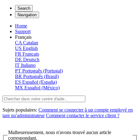
Search
Navigation
Home
Support
Français
CA
Catalan
US
English
FR
Français
DE
Deutsch
IT
Italiano
PT
Português (Portugal)
BR
Português (Brasil)
ES
Español (España)
MX
Español (México)
Sujets populaires:
Comment se connecter à un compte employé en
tant qu'administrateur
Comment contacter le service client ?
Malheureusement, nous n'avons trouvé aucun article
correspondant.