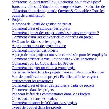
contractuelle
Jours travaillés : Déduction pour travail posté
Jours ouvrables : Déduction du temps de travail
Scénarios de
déduction d'une demi-journée
Ouvreé & Ouvrable : Tous les
outils de planification
Projets
À propos de l'outil de gestion de projet
Comment créer et attribuer des projets
Comment ajouter des projets dans les quarts enregistrés ?
Comment visualiser et exporter les données du projet
FAQ sur les tâches et les projets
À propos du suivi de projet flexible
Comment importer des projets
Aperçu de mes projets : une vue centralisée pour les employés
Comment afficher la vue Gestionnaire - Vue Personnes
Comment voir les Coûts dans les Projets
Comment assigner un client à votre projet
Gérer les tâches dans les projets : vue en liste & vue Kanban
Vue de planification de projet : Planifier, affecter et gérer
efficacement les ressources
Comment créer et gérer des factures à partir de projets
Documents dans les projets
Panneau latéral des commentaires dans Mes Projets
Coûts Totaux dans les Projets
Comment mesurer le ROI dans vos projets
Types de budget dans les projets