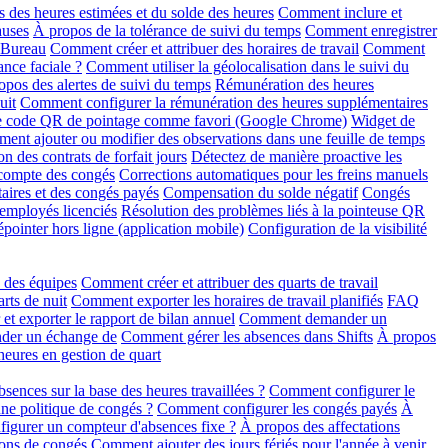
 des heures estimées et du solde des heures
Comment inclure et
auses
À propos de la tolérance de suivi du temps
Comment enregistrer
r Bureau
Comment créer et attribuer des horaires de travail
Comment
ance faciale ?
Comment utiliser la géolocalisation dans le suivi du
opos des alertes de suivi du temps
Rémunération des heures
uit
Comment configurer la rémunération des heures supplémentaires
le code QR de pointage comme favori (Google Chrome)
Widget de
ent ajouter ou modifier des observations dans une feuille de temps
on des contrats de forfait jours
Détectez de manière proactive les
 compte des congés
Corrections automatiques pour les freins manuels
aires et des congés payés
Compensation du solde négatif
Congés
 employés licenciés
Résolution des problèmes liés à la pointeuse QR
pointer hors ligne (application mobile)
Configuration de la visibilité
n des équipes
Comment créer et attribuer des quarts de travail
rts de nuit
Comment exporter les horaires de travail planifiés
FAQ
t exporter le rapport de bilan annuel
Comment demander un
der un échange de
Comment gérer les absences dans Shifts
À propos
eures en gestion de quart
ences sur la base des heures travaillées ?
Comment configurer le
une politique de congés ?
Comment configurer les congés payés
À
gurer un compteur d'absences fixe ?
À propos des affectations
ons de congés
Comment ajouter des jours fériés pour l'année à venir