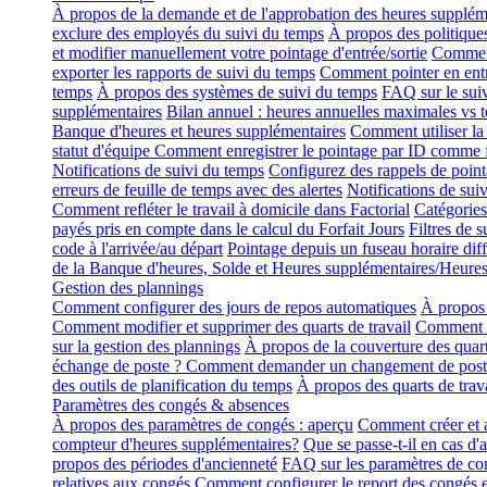
À propos de la demande et de l'approbation des heures supplém
exclure des employés du suivi du temps
À propos des politique
et modifier manuellement votre pointage d'entrée/sortie
Comment
exporter les rapports de suivi du temps
Comment pointer en entr
temps
À propos des systèmes de suivi du temps
FAQ sur le sui
supplémentaires
Bilan annuel : heures annuelles maximales vs 
Banque d'heures et heures supplémentaires
Comment utiliser la 
statut d'équipe
Comment enregistrer le pointage par ID comme
Notifications de suivi du temps
Configurez des rappels de pointa
erreurs de feuille de temps avec des alertes
Notifications de sui
Comment refléter le travail à domicile dans Factorial
Catégories
payés pris en compte dans le calcul du Forfait Jours
Filtres de 
code à l'arrivée/au départ
Pointage depuis un fuseau horaire diff
de la Banque d'heures, Solde et Heures supplémentaires/Heure
Gestion des plannings
Comment configurer des jours de repos automatiques
À propos 
Comment modifier et supprimer des quarts de travail
Comment aj
sur la gestion des plannings
À propos de la couverture des quart
échange de poste ? Comment demander un changement de post
des outils de planification du temps
À propos des quarts de trava
Paramètres des congés & absences
À propos des paramètres de congés : aperçu
Comment créer et a
compteur d'heures supplémentaires?
Que se passe-t-il en cas d'
propos des périodes d'ancienneté
FAQ sur les paramètres de co
relatives aux congés
Comment configurer le report des congés e