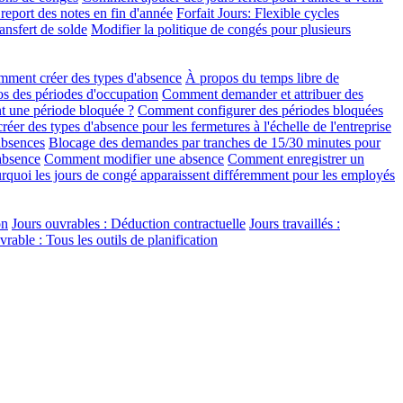
eport des notes en fin d'année
Forfait Jours: Flexible cycles
ansfert de solde
Modifier la politique de congés pour plusieurs
ment créer des types d'absence
À propos du temps libre de
s des périodes d'occupation
Comment demander et attribuer des
t une période bloquée ?
Comment configurer des périodes bloquées
er des types d'absence pour les fermetures à l'échelle de l'entreprise
absences
Blocage des demandes par tranches de 15/30 minutes pour
absence
Comment modifier une absence
Comment enregistrer un
rquoi les jours de congé apparaissent différemment pour les employés
on
Jours ouvrables : Déduction contractuelle
Jours travaillés :
able : Tous les outils de planification