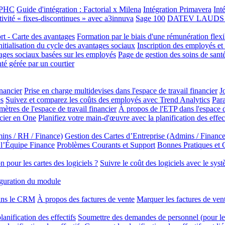
e PHC
Guide d'intégration : Factorial x Milena
Intégration Primavera
Int
tivité « fixes-discontinues » avec a3innuva
Sage 100
DATEV LAUDS In
ort - Carte des avantages
Formation par le biais d'une rémunération flexi
initialisation du cycle des avantages sociaux
Inscription des employés et
tages sociaux basées sur les employés
Page de gestion des soins de santé
té gérée par un courtier
inancier
Prise en charge multidevises dans l'espace de travail financier
J
es
Suivez et comparez les coûts des employés avec Trend Analytics
Para
mètres de l'espace de travail financier
À propos de l'ETP dans l'espace de
ncier en One
Planifiez votre main-d'œuvre avec la planification des effec
ins / RH / Finance)
Gestion des Cartes d’Entreprise (Admins / Finance
 l’Équipe Finance
Problèmes Courants et Support
Bonnes Pratiques et
 pour les cartes des logiciels ?
Suivre le coût des logiciels avec le sys
guration du module
dans le CRM
À propos des factures de vente
Marquer les factures de ve
anification des effectifs
Soumettre des demandes de personnel (pour les