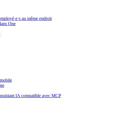
 employé·e·s au même endroit
 dans One
e
 mobile
One
assistant IA compatible avec MCP