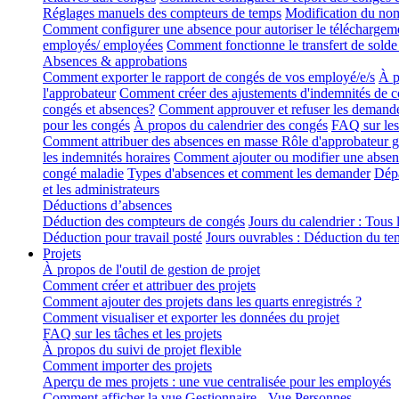
Réglages manuels des compteurs de temps
Modification du nomb
Comment configurer une absence pour autoriser le télécharge
employés/ employées
Comment fonctionne le transfert de solde
Absences & approbations
Comment exporter le rapport de congés de vos employé/e/s
À p
l'approbateur
Comment créer des ajustements d'indemnités de 
congés et absences?
Comment approuver et refuser les demand
pour les congés
À propos du calendrier des congés
FAQ sur les 
Comment attribuer des absences en masse
Rôle d'approbateur g
les indemnités horaires
Comment ajouter ou modifier une absen
congé maladie
Types d'absences et comment les demander
Dépa
et les administrateurs
Déductions d’absences
Déduction des compteurs de congés
Jours du calendrier : Tous l
Déduction pour travail posté
Jours ouvrables : Déduction du tem
Projets
À propos de l'outil de gestion de projet
Comment créer et attribuer des projets
Comment ajouter des projets dans les quarts enregistrés ?
Comment visualiser et exporter les données du projet
FAQ sur les tâches et les projets
À propos du suivi de projet flexible
Comment importer des projets
Aperçu de mes projets : une vue centralisée pour les employés
Comment afficher la vue Gestionnaire - Vue Personnes