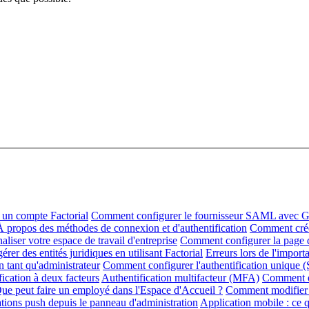
un compte Factorial
Comment configurer le fournisseur SAML avec G
À propos des méthodes de connexion et d'authentification
Comment créer
iser votre espace de travail d'entreprise
Comment configurer la page d
er des entités juridiques en utilisant Factorial
Erreurs lors de l'import
tant qu'administrateur
Comment configurer l'authentification unique 
ication à deux facteurs
Authentification multifacteur (MFA)
Comment dé
ue peut faire un employé dans l'Espace d'Accueil ?
Comment modifier 
ations push depuis le panneau d'administration
Application mobile : ce qu