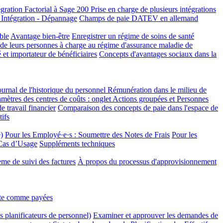
égration Factorial à Sage 200
Prise en charge de plusieurs intégrations
tégration - Dépannage
Champs de paie DATEV en allemand
ble
Avantage bien-être
Enregistrer un régime de soins de santé
 de leurs personnes à charge au régime d'assurance maladie de
 et importateur de bénéficiaires
Concepts d'avantages sociaux dans la
ournal de l'historique du personnel
Rémunération dans le milieu de
mètres des centres de coûts : onglet Actions groupées et Personnes
 travail financier
Comparaison des concepts de paie dans l'espace de
tifs
)
Pour les Employé·e·s : Soumettre des Notes de Frais
Pour les
 Cas d’Usage
Suppléments techniques
tème de suivi des factures
À propos du processus d'approvisionnement
nte comme payées
 planificateurs de personnel)
Examiner et approuver les demandes de