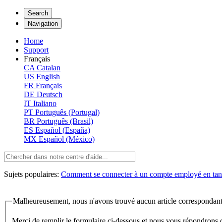
Search
Navigation
Home
Support
Français
CA
Catalan
US
English
FR
Français
DE
Deutsch
IT
Italiano
PT
Português (Portugal)
BR
Português (Brasil)
ES
Español (España)
MX
Español (México)
Sujets populaires:
Comment se connecter à un compte employé en tant
Malheureusement, nous n'avons trouvé aucun article correspondant
Merci de remplir le formulaire ci-dessous et nous vous répondrons 