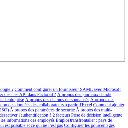
oogle ?
Comment configurer un fournisseur SAML avec Microsoft
 des clés API dans Factorial ?
À propos des journaux d'audit
e l'entreprise
À propos des champs personnalisés
À propos des
ation des données des collaborateurs à partir d'Excel
Comment ajouter
(SSO)
À propos des paramètres de sécurité
À propos des multi-
sactiver l'authentification à 2 facteurs
Prise de décision intelligente
les informations des employés
Emploi transfrontalier : pays de
i est possible et ce qui ne l’est pas
Configurer les pourcentages