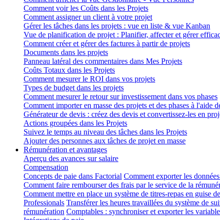
Comment voir les Coûts dans les Projets
Comment assigner un client à votre projet
Gérer les tâches dans les projets : vue en liste & vue Kanban
Vue de planification de projet : Planifier, affecter et gérer effic
Comment créer et gérer des factures à partir de projets
Documents dans les projets
Panneau latéral des commentaires dans Mes Projets
Coûts Totaux dans les Projets
Comment mesurer le ROI dans vos projets
Types de budget dans les projets
Comment mesurer le retour sur investissement dans vos phases
Comment importer en masse des projets et des phases à l'aide d
Générateur de devis : créez des devis et convertissez-les en proj
Actions groupées dans les Projets
Suivez le temps au niveau des tâches dans les Projets
Ajouter des personnes aux tâches de projet en masse
Rémunération et avantages
Aperçu des avances sur salaire
Compensation
Concepts de paie dans Factorial
Comment exporter les données
Comment faire rembourser des frais par le service de la rémuné
Comment mettre en place un système de titres-repas en guise 
Professionals
Transférer les heures travaillées du système de s
rémunération
Comptables : synchroniser et exporter les variab