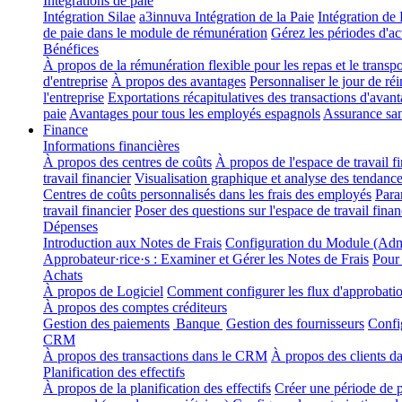
Intégrations de paie
Intégration Silae
a3innuva Intégration de la Paie
Intégration d
de paie dans le module de rémunération
Gérez les périodes d'ac
Bénéfices
À propos de la rémunération flexible pour les repas et le transp
d'entreprise
À propos des avantages
Personnaliser le jour de ré
l'entreprise
Exportations récapitulatives des transactions d'avan
paie
Avantages pour tous les employés espagnols
Assurance san
Finance
Informations financières
À propos des centres de coûts
À propos de l'espace de travail f
travail financier
Visualisation graphique et analyse des tendanc
Centres de coûts personnalisés dans les frais des employés
Para
travail financier
Poser des questions sur l'espace de travail fina
Dépenses
Introduction aux Notes de Frais
Configuration du Module (Adm
Approbateur·rice·s : Examiner et Gérer les Notes de Frais
Pour
Achats
À propos de Logiciel
Comment configurer les flux d'approbation
À propos des comptes créditeurs
Gestion des paiements
Banque
Gestion des fournisseurs
Confi
CRM
À propos des transactions dans le CRM
À propos des clients 
Planification des effectifs
À propos de la planification des effectifs
Créer une période de pl