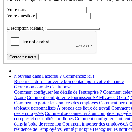
Votre e-mail:
Votre question:
Description (détails):
Nouveau dans Factorial ? Commencez ici !
Besoin d'aide ? Trouver le bon contact pour votre demande
Gérer mon compte d'entreprise
Comment configurer les détails de l'entreprise ?
Comment créer 
Azure
Comment configurer le fournisseur SAML avec Okta ?
Comment exporter les données des employés
Comment personnal
tableaux personnalisés
À propos des lieux de travail
Comment gér
des employé/e/s
Comment se connecter à un compte employé en 
comptes et des entités juridiques
Comment configurer l'authentif
dans la boîte de réception
Comment importer des employé/e/s
Q
résidence de l'employé vs. entité juridique
Déboguer les notific