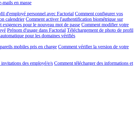
e-mails en masse
l d'employé personnel avec Factorial
Comment configurer vos
on calendrier
Comment activer l'authentification biométrique sur
 exigences pour le nouveau mot de passe
Comment modifier votre
oyé
Prénom d'usage dans Factorial
Téléchargement de photo de profil
 automatique pour les domaines vérifiés
areils mobiles pris en charge
Comment vérifier la version de votre
invitations des employé/e/s
Comment télécharger des informations et