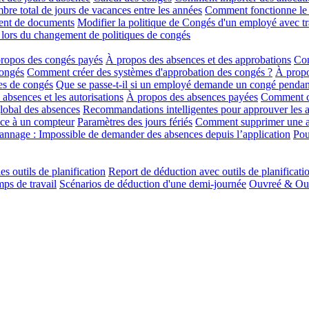
re total de jours de vacances entre les années
Comment fonctionne le r
ment de documents
Modifier la politique de Congés d'un employé avec tr
 lors du changement de politiques de congés
ropos des congés payés
À propos des absences et des approbations
Com
congés
Comment créer des systèmes d'approbation des congés ?
À propo
es de congés
Que se passe-t-il si un employé demande un congé pendan
absences et les autorisations
À propos des absences payées
Comment cré
lobal des absences
Recommandations intelligentes pour approuver les 
ce à un compteur
Paramètres des jours fériés
Comment supprimer une 
nnage : Impossible de demander des absences depuis l’application
Pou
es outils de planification
Report de déduction avec outils de planificati
ps de travail
Scénarios de déduction d'une demi-journée
Ouvreé & Ouvr