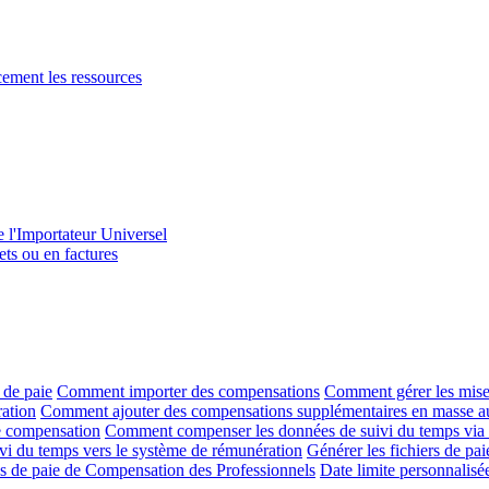
acement les ressources
e l'Importateur Universel
ets ou en factures
 de paie
Comment importer des compensations
Comment gérer les mises
ration
Comment ajouter des compensations supplémentaires en masse au
de compensation
Comment compenser les données de suivi du temps via
uivi du temps vers le système de rémunération
Générer les fichiers de pa
les de paie de Compensation des Professionnels
Date limite personnalisé