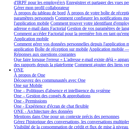
d'IRPF pour les employé/e/s
Enregistrer et partager des vues pe
Gérer mon profil collaborateur
À propos du tableau de bord
À propos de votre boîte de récepti
paramètres personnels
Comment configurer les notifications mob
l'application mobile
Comment trouver votre identifiant d'employ
adresse e-mail dans Factorial
Gestion de vos paramètres de lang
Comment accéder Factorial pour la première fois en tant qu'em
Application mobile
Comment gérer vos données personnelles depuis l'application m
application
Boîte de réception sur mobile
Application mobile — 
Réponses aux questions courantes
Que faire lorsque l'erreur « L'adresse e-mail existe déjà » appara
des rapports depuis la plateforme
Comment ajouter des liens ver
ONE
À propos de One
Découvrez des communautés avec One
One sur Mobile
One – Politiques d'absence et intelligence du système
One – Gestion des congés & approbations
One - Permissions
One - Expérience d'écran de chat flexible
ONE - Architecture des données
Mentions dans One pour un contexte précis des personnes
Gérez l'historique des conversations, les conversations multiple
Visibilité de la consommation de crédit et flux de mise à nivea