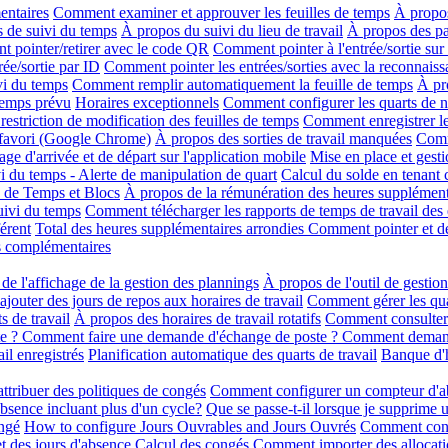
entaires
Comment examiner et approuver les feuilles de temps
À propos
s de suivi du temps
À propos du suivi du lieu de travail
À propos des p
 pointer/retirer avec le code QR
Comment pointer à l'entrée/sortie su
ée/sortie par ID
Comment pointer les entrées/sorties avec la reconnaiss
vi du temps
Comment remplir automatiquement la feuille de temps
À pr
temps prévu
Horaires exceptionnels
Comment configurer les quarts de n
restriction de modification des feuilles de temps
Comment enregistrer 
 favori (Google Chrome)
À propos des sorties de travail manquées
Comm
ge d'arrivée et de départ sur l'application mobile
Mise en place et gesti
vi du temps - Alerte de manipulation de quart
Calcul du solde en tenant
 de Temps et Blocs
À propos de la rémunération des heures supplément
suivi du temps
Comment télécharger les rapports de temps de travail des
érent
Total des heures supplémentaires arrondies
Comment pointer et dé
s complémentaires
de l'affichage de la gestion des plannings
À propos de l'outil de gestio
outer des jours de repos aux horaires de travail
Comment gérer les qua
s de travail
À propos des horaires de travail rotatifs
Comment consulter e
e ? Comment faire une demande d'échange de poste ? Comment deman
il enregistrés
Planification automatique des quarts de travail
Banque d'h
ttribuer des politiques de congés
Comment configurer un compteur d'abs
absence incluant plus d'un cycle?
Que se passe-t-il lorsque je supprime 
ngé
How to configure Jours Ouvrables and Jours Ouvrés
Comment confi
t des jours d'absence
Calcul des congés
Comment importer des allocati