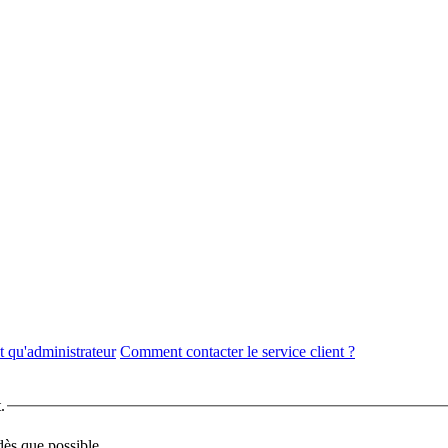
 qu'administrateur
Comment contacter le service client ?
.
dès que possible.