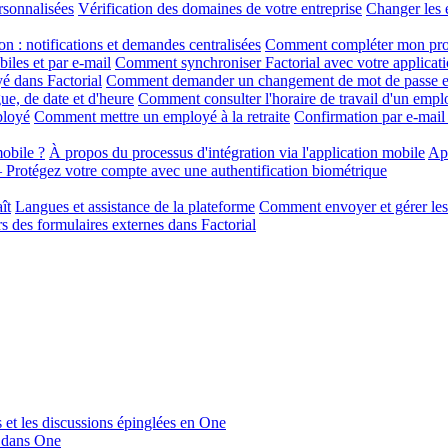
rsonnalisées
Vérification des domaines de votre entreprise
Changer les 
on : notifications et demandes centralisées
Comment compléter mon profi
iles et par e-mail
Comment synchroniser Factorial avec votre applicati
é dans Factorial
Comment demander un changement de mot de passe et
ue, de date et d'heure
Comment consulter l'horaire de travail d'un empl
ployé
Comment mettre un employé à la retraite
Confirmation par e-mail
obile ?
À propos du processus d'intégration via l'application mobile
App
Protégez votre compte avec une authentification biométrique
ît
Langues et assistance de la plateforme
Comment envoyer et gérer les 
s des formulaires externes dans Factorial
s et les discussions épinglées en One
u dans One