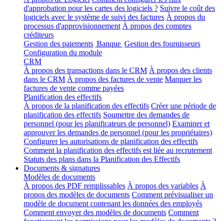
d'approbation pour les cartes des logiciels ?
Suivre le coût des
logiciels avec le système de suivi des factures
À propos du
processus d'approvisionnement
À propos des comptes
créditeurs
Gestion des paiements
Banque
Gestion des fournisseurs
Configuration du module
CRM
À propos des transactions dans le CRM
À propos des clients
dans le CRM
À propos des factures de vente
Marquer les
factures de vente comme payées
Planification des effectifs
À propos de la planification des effectifs
Créer une période de
planification des effectifs
Soumettre des demandes de
personnel (pour les planificateurs de personnel)
Examiner et
approuver les demandes de personnel (pour les propriétaires)
Configurer les autorisations de planification des effectifs
Comment la planification des effectifs est liée au recrutement
Statuts des plans dans la Planification des Effectifs
Documents & signatures
Modèles de documents
À propos des PDF remplissables
À propos des variables
À
propos des modèles de documents
Comment prévisualiser un
modèle de document contenant les données des employés
Comment envoyer des modèles de documents
Comment