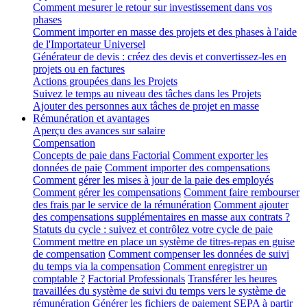
Comment mesurer le retour sur investissement dans vos
phases
Comment importer en masse des projets et des phases à l'aide
de l'Importateur Universel
Générateur de devis : créez des devis et convertissez-les en
projets ou en factures
Actions groupées dans les Projets
Suivez le temps au niveau des tâches dans les Projets
Ajouter des personnes aux tâches de projet en masse
Rémunération et avantages
Aperçu des avances sur salaire
Compensation
Concepts de paie dans Factorial
Comment exporter les
données de paie
Comment importer des compensations
Comment gérer les mises à jour de la paie des employés
Comment gérer les compensations
Comment faire rembourser
des frais par le service de la rémunération
Comment ajouter
des compensations supplémentaires en masse aux contrats ?
Statuts du cycle : suivez et contrôlez votre cycle de paie
Comment mettre en place un système de titres-repas en guise
de compensation
Comment compenser les données de suivi
du temps via la compensation
Comment enregistrer un
comptable ?
Factorial Professionals
Transférer les heures
travaillées du système de suivi du temps vers le système de
rémunération
Générer les fichiers de paiement SEPA à partir