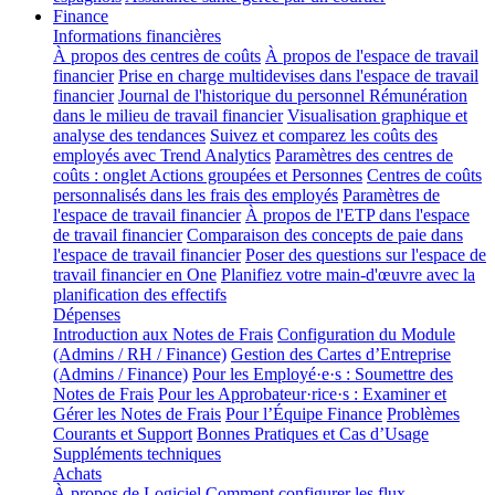
Finance
Informations financières
À propos des centres de coûts
À propos de l'espace de travail
financier
Prise en charge multidevises dans l'espace de travail
financier
Journal de l'historique du personnel
Rémunération
dans le milieu de travail financier
Visualisation graphique et
analyse des tendances
Suivez et comparez les coûts des
employés avec Trend Analytics
Paramètres des centres de
coûts : onglet Actions groupées et Personnes
Centres de coûts
personnalisés dans les frais des employés
Paramètres de
l'espace de travail financier
À propos de l'ETP dans l'espace
de travail financier
Comparaison des concepts de paie dans
l'espace de travail financier
Poser des questions sur l'espace de
travail financier en One
Planifiez votre main-d'œuvre avec la
planification des effectifs
Dépenses
Introduction aux Notes de Frais
Configuration du Module
(Admins / RH / Finance)
Gestion des Cartes d’Entreprise
(Admins / Finance)
Pour les Employé·e·s : Soumettre des
Notes de Frais
Pour les Approbateur·rice·s : Examiner et
Gérer les Notes de Frais
Pour l’Équipe Finance
Problèmes
Courants et Support
Bonnes Pratiques et Cas d’Usage
Suppléments techniques
Achats
À propos de Logiciel
Comment configurer les flux