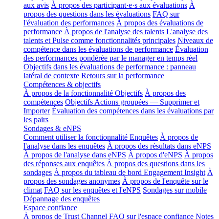
aux avis
À propos des participant·e·s aux évaluations
À
propos des questions dans les évaluations
FAQ sur
l'évaluation des performances
À propos des évaluations de
performance
À propos de l'analyse des talents
L'analyse des
talents et Pulse comme fonctionnalités principales
Niveaux de
compétence dans les évaluations de performance
Évaluation
des performances pondérée par le manager en temps réel
Objectifs dans les évaluations de performance : panneau
latéral de contexte
Retours sur la performance
Compétences & objectifs
À propos de la fonctionnalité Objectifs
À propos des
compétences
Objectifs Actions groupées — Supprimer et
Importer
Évaluation des compétences dans les évaluations par
les pairs
Sondages & eNPS
Comment utiliser la fonctionnalité Enquêtes
À propos de
l'analyse dans les enquêtes
À propos des résultats dans eNPS
À propos de l'analyse dans eNPS
À propos d'eNPS
À propos
des réponses aux enquêtes
À propos des questions dans les
sondages
À propos du tableau de bord Engagement Insight
À
propos des sondages anonymes
À propos de l'enquête sur le
climat
FAQ sur les enquêtes et l'eNPS
Sondages sur mobile
Dépannage des enquêtes
Espace confiance
À propos de Trust Channel
FAQ sur l'espace confiance
Notes