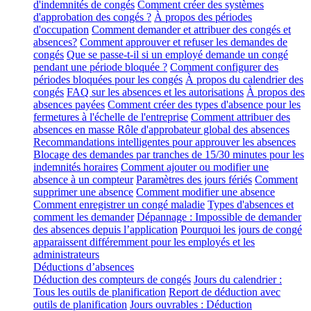
d'indemnités de congés
Comment créer des systèmes
d'approbation des congés ?
À propos des périodes
d'occupation
Comment demander et attribuer des congés et
absences?
Comment approuver et refuser les demandes de
congés
Que se passe-t-il si un employé demande un congé
pendant une période bloquée ?
Comment configurer des
périodes bloquées pour les congés
À propos du calendrier des
congés
FAQ sur les absences et les autorisations
À propos des
absences payées
Comment créer des types d'absence pour les
fermetures à l'échelle de l'entreprise
Comment attribuer des
absences en masse
Rôle d'approbateur global des absences
Recommandations intelligentes pour approuver les absences
Blocage des demandes par tranches de 15/30 minutes pour les
indemnités horaires
Comment ajouter ou modifier une
absence à un compteur
Paramètres des jours fériés
Comment
supprimer une absence
Comment modifier une absence
Comment enregistrer un congé maladie
Types d'absences et
comment les demander
Dépannage : Impossible de demander
des absences depuis l’application
Pourquoi les jours de congé
apparaissent différemment pour les employés et les
administrateurs
Déductions d’absences
Déduction des compteurs de congés
Jours du calendrier :
Tous les outils de planification
Report de déduction avec
outils de planification
Jours ouvrables : Déduction