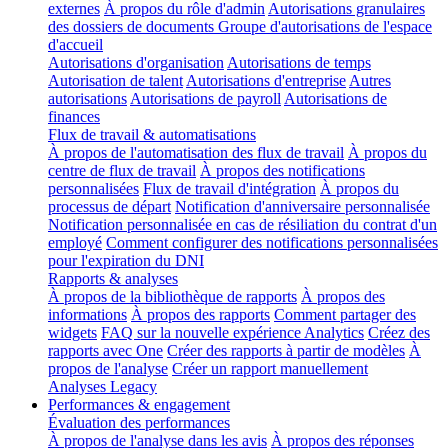
externes
À propos du rôle d'admin
Autorisations granulaires
des dossiers de documents
Groupe d'autorisations de l'espace
d'accueil
Autorisations d'organisation
Autorisations de temps
Autorisation de talent
Autorisations d'entreprise
Autres
autorisations
Autorisations de payroll
Autorisations de
finances
Flux de travail & automatisations
À propos de l'automatisation des flux de travail
À propos du
centre de flux de travail
À propos des notifications
personnalisées
Flux de travail d'intégration
À propos du
processus de départ
Notification d'anniversaire personnalisée
Notification personnalisée en cas de résiliation du contrat d'un
employé
Comment configurer des notifications personnalisées
pour l'expiration du DNI
Rapports & analyses
À propos de la bibliothèque de rapports
À propos des
informations
À propos des rapports
Comment partager des
widgets
FAQ sur la nouvelle expérience Analytics
Créez des
rapports avec One
Créer des rapports à partir de modèles
À
propos de l'analyse
Créer un rapport manuellement
Analyses Legacy
Performances & engagement
Évaluation des performances
À propos de l'analyse dans les avis
À propos des réponses