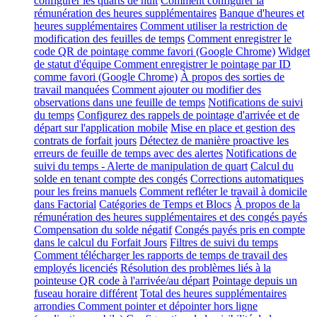
configurer les quarts de nuit
Comment configurer la
rémunération des heures supplémentaires
Banque d'heures et
heures supplémentaires
Comment utiliser la restriction de
modification des feuilles de temps
Comment enregistrer le
code QR de pointage comme favori (Google Chrome)
Widget
de statut d'équipe
Comment enregistrer le pointage par ID
comme favori (Google Chrome)
À propos des sorties de
travail manquées
Comment ajouter ou modifier des
observations dans une feuille de temps
Notifications de suivi
du temps
Configurez des rappels de pointage d'arrivée et de
départ sur l'application mobile
Mise en place et gestion des
contrats de forfait jours
Détectez de manière proactive les
erreurs de feuille de temps avec des alertes
Notifications de
suivi du temps - Alerte de manipulation de quart
Calcul du
solde en tenant compte des congés
Corrections automatiques
pour les freins manuels
Comment refléter le travail à domicile
dans Factorial
Catégories de Temps et Blocs
À propos de la
rémunération des heures supplémentaires et des congés payés
Compensation du solde négatif
Congés payés pris en compte
dans le calcul du Forfait Jours
Filtres de suivi du temps
Comment télécharger les rapports de temps de travail des
employés licenciés
Résolution des problèmes liés à la
pointeuse QR code à l'arrivée/au départ
Pointage depuis un
fuseau horaire différent
Total des heures supplémentaires
arrondies
Comment pointer et dépointer hors ligne