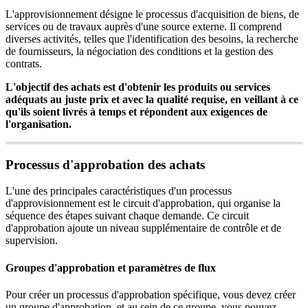
L
'
approvisionnement
d
é
signe
le
processus
d
'
acquisition
de
biens
,
de
services
ou
de
travaux
aupr
è
s
d
'
une
source
externe
.
Il
comprend
diverses
activit
é
s
,
telles
que
l
'
identification
des
besoins
,
la
recherche
de
fournisseurs
,
la
n
é
gociation
des
conditions
et
la
gestion
des
contrats
.
L
'
objectif
des
achats
est
d
'
obtenir
les
produits
ou
services
ad
é
quats
au
juste
prix
et
avec
la
qualit
é
requise
,
en
veillant
à
ce
qu
'
ils
soient
livr
é
s
à
temps
et
r
é
pondent
aux
exigences
de
l
'
organisation
.
Processus
d
'
approbation
des
achats
L
'
une
des
principales
caract
é
ristiques
d
'
un
processus
d
'
approvisionnement
est
le
circuit
d
'
approbation
,
qui
organise
la
s
é
quence
des
é
tapes
suivant
chaque
demande
.
Ce
circuit
d
'
approbation
ajoute
un
niveau
suppl
é
mentaire
de
contr
ô
le
et
de
supervision
.
Groupes
d
'
approbation
et
param
è
tres
de
flux
Pour
cr
é
er
un
processus
d
'
approbation
sp
é
cifique
,
vous
devez
cr
é
er
un
groupe
d
'
approbation
,
et
au
sein
de
ce
groupe
,
vous
pouvez