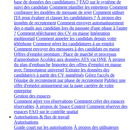
base de données des candidatures ?
FAQ sur le système de
suivi des candidats
Comment planifier les entretiens
Comment
configurer les modèles de message de rejet
Comment utiliser
l'IA pour évaluer et classer les candidatures ?
À propos des
insights de recrutement
Comment envoyer automatiquement
des e-mails aux candidats lors du passage d'une phase à l'autre
?
Comment télécharger des CV en masse
Intégration
multiportail
Comment appeler les candidats depuis votre
téléphone
Comment gérer les candidatures à un emploi
Comment envoyer des messages à des candidats en masse
Offres d'emploi premium : Place de marché et processus
d'approbation
Accédez aux données ATS via ONE
À propos
du plan d'embauche
Importez des offres d'emploi en masse
avec l'importateur universel
Extraire les données des
candidat/e/s à partir des CV numérisés
Gérez l'accès de
l'équipe de recrutement par phase de recrutement
Publiez une
offre d'emploi uniquement sur la page carrière de votre
entreprise
Gestion des espaces
Comment gérer vos réservations
Comment créer des espaces
réservables
À propos de Space Control
Comment réserver des
espaces
FAQ sur le contrôle spatial
Autorisations & flux de travail
Autorisations
Guide court sur les autorisations
À propos des utilisateurs