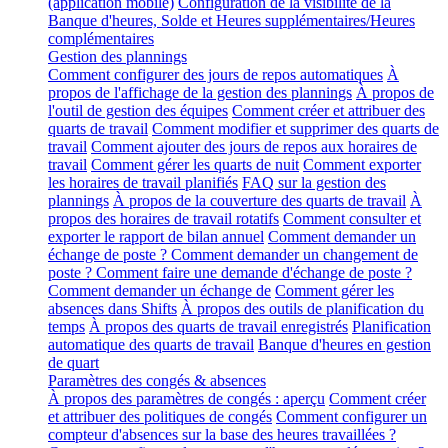
(application mobile)
Configuration de la visibilité de la
Banque d'heures, Solde et Heures supplémentaires/Heures
complémentaires
Gestion des plannings
Comment configurer des jours de repos automatiques
À
propos de l'affichage de la gestion des plannings
À propos de
l'outil de gestion des équipes
Comment créer et attribuer des
quarts de travail
Comment modifier et supprimer des quarts de
travail
Comment ajouter des jours de repos aux horaires de
travail
Comment gérer les quarts de nuit
Comment exporter
les horaires de travail planifiés
FAQ sur la gestion des
plannings
À propos de la couverture des quarts de travail
À
propos des horaires de travail rotatifs
Comment consulter et
exporter le rapport de bilan annuel
Comment demander un
échange de poste ? Comment demander un changement de
poste ? Comment faire une demande d'échange de poste ?
Comment demander un échange de
Comment gérer les
absences dans Shifts
À propos des outils de planification du
temps
À propos des quarts de travail enregistrés
Planification
automatique des quarts de travail
Banque d'heures en gestion
de quart
Paramètres des congés & absences
À propos des paramètres de congés : aperçu
Comment créer
et attribuer des politiques de congés
Comment configurer un
compteur d'absences sur la base des heures travaillées ?