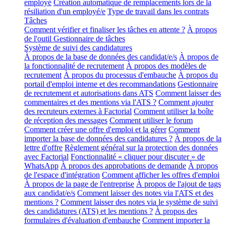
employé
Création automatique de remplacements lors de la
résiliation d'un employé/e
Type de travail dans les contrats
Tâches
Comment vérifier et finaliser les tâches en attente ?
À propos
de l'outil Gestionnaire de tâches
Système de suivi des candidatures
À propos de la base de données des candidat/e/s
À propos de
la fonctionnalité de recrutement
À propos des modèles de
recrutement
À propos du processus d'embauche
À propos du
portail d'emploi interne et des recommandations
Gestionnaire
de recrutement et autorisations dans ATS
Comment laisser des
commentaires et des mentions via l'ATS ?
Comment ajouter
des recruteurs externes à Factorial
Comment utiliser la boîte
de réception des messages
Comment utiliser le forum
Comment créer une offre d'emploi et la gérer
Comment
importer la base de données des candidatures ?
À propos de la
lettre d'offre
Règlement général sur la protection des données
avec Factorial
Fonctionnalité « cliquer pour discuter » de
WhatsApp
À propos des approbations de demande
À propos
de l'espace d'intégration
Comment afficher les offres d'emploi
À propos de la page de l'entreprise
À propos de l'ajout de tags
aux candidat/e/s
Comment laisser des notes via l'ATS et des
mentions ?
Comment laisser des notes via le système de suivi
des candidatures (ATS) et les mentions ?
À propos des
formulaires d'évaluation d'embauche
Comment importer la