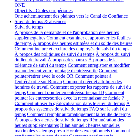
ONE
Objectifs - Cibles par périodes
One acheminement des plaintes vers le Canal de Confiance
Suivi du temps & absences
Suivi du temps
À propos de la demande et de l'approbation des heures
supplémentaires
Comment examiner et approuver les feuilles
de temps
À propos des heures estimées et du solde des heures
Comment inclure et exclure des employés du suivi du temps
À propos des politiques de suivi du temps
À propos du suivi
du lieu de travail
À propos des pauses
À propos de la
tolérance de suivi du temps
Comment enregistrer et modifier
manuellement votre pointage d'entrée/sortie
Comment
pointer/retirer avec le code QR
Comment pointer à
l'entrée/sortie sur Bureau
Comment créer et attribuer des
horaires de travail
Comment exporter les rapports de suivi du
temps
Comment pointer en entrée/sortie par ID
Comment
pointer les entrées/sorties avec la reconnaissance faciale ?
Comment utiliser la géolocalisation dans le suivi du temps
À
propos des systèmes de suivi du temps
FAQ sur le suivi du
temps
Comment remplir automatiquement la feuille de temps
À propos des alertes de suivi du temps
Rémunération des
heures supplémentaires
Bilan annuel : heures annuelles
maximales vs temps prévu
Horaires exceptionnels
Comment