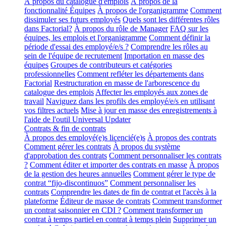
À propos du catalogue d'emplois
À propos de la
fonctionnalité Équipes
À propos de l'organigramme
Comment
dissimuler ses futurs employés
Quels sont les différentes rôles
dans Factorial?
À propos du rôle de Manager
FAQ sur les
équipes, les emplois et l'organigramme
Comment définir la
période d'essai des employé/e/s ?
Comprendre les rôles au
sein de l'équipe de recrutement
Importation en masse des
équipes
Groupes de contributeurs et catégories
professionnelles
Comment refléter les départements dans
Factorial
Restructuration en masse de l'arborescence du
catalogue des emplois
Affecter les employés aux zones de
travail
Naviguez dans les profils des employé/e/s en utilisant
vos filtres actuels
Mise à jour en masse des enregistrements à
l'aide de l'outil Universal Updater
Contrats & fin de contrats
À propos des employé(e)s licencié(e)s
À propos des contrats
Comment gérer les contrats
À propos du système
d'approbation des contrats
Comment personnaliser les contrats
?
Comment éditer et importer des contrats en masse
À propos
de la gestion des heures annuelles
Comment gérer le type de
contrat “fijo-discontinuos”
Comment personnaliser les
contrats
Comprendre les dates de fin de contrat et l'accès à la
plateforme
Éditeur de masse de contrats
Comment transformer
un contrat saisonnier en CDI ?
Comment transformer un
contrat à temps partiel en contrat à temps plein
Supprimer un