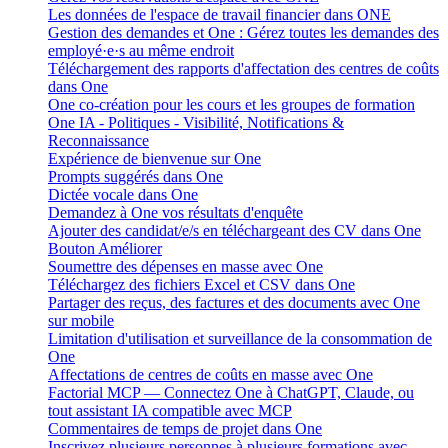
Les données de l'espace de travail financier dans ONE
Gestion des demandes et One : Gérez toutes les demandes des
employé·e·s au même endroit
Téléchargement des rapports d'affectation des centres de coûts
dans One
One co-création pour les cours et les groupes de formation
One IA - Politiques - Visibilité, Notifications &
Reconnaissance
Expérience de bienvenue sur One
Prompts suggérés dans One
Dictée vocale dans One
Demandez à One vos résultats d'enquête
Ajouter des candidat/e/s en téléchargeant des CV dans One
Bouton Améliorer
Soumettre des dépenses en masse avec One
Téléchargez des fichiers Excel et CSV dans One
Partager des reçus, des factures et des documents avec One
sur mobile
Limitation d'utilisation et surveillance de la consommation de
One
Affectations de centres de coûts en masse avec One
Factorial MCP — Connectez One à ChatGPT, Claude, ou
tout assistant IA compatible avec MCP
Commentaires de temps de projet dans One
Inscrivez plusieurs personnes à plusieurs formations avec