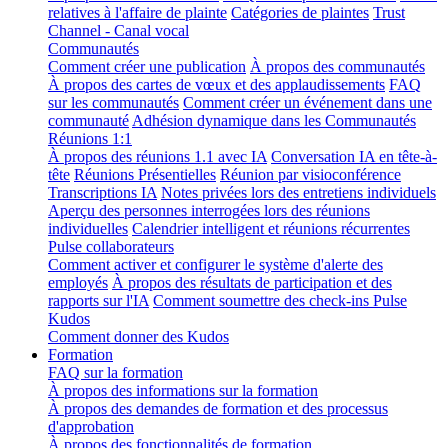
relatives à l'affaire de plainte
Catégories de plaintes
Trust
Channel - Canal vocal
Communautés
Comment créer une publication
À propos des communautés
À propos des cartes de vœux et des applaudissements
FAQ
sur les communautés
Comment créer un événement dans une
communauté
Adhésion dynamique dans les Communautés
Réunions 1:1
À propos des réunions 1.1 avec IA
Conversation IA en tête-à-
tête
Réunions Présentielles
Réunion par visioconférence
Transcriptions IA
Notes privées lors des entretiens individuels
Aperçu des personnes interrogées lors des réunions
individuelles
Calendrier intelligent et réunions récurrentes
Pulse collaborateurs
Comment activer et configurer le système d'alerte des
employés
À propos des résultats de participation et des
rapports sur l'IA
Comment soumettre des check-ins Pulse
Kudos
Comment donner des Kudos
Formation
FAQ sur la formation
À propos des informations sur la formation
À propos des demandes de formation et des processus
d'approbation
À propos des fonctionnalités de formation