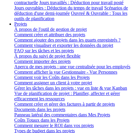
contractuelle
Jours travaillés : Déduction pour travail posté
Jours ouvrables : Déduction du temps de travail
Scénarios de
déduction d'une demi-journée
Ouvreé & Ouvrable : Tous les
outils de planification
Projets
À propos de l'outil de gestion de projet
Comment créer et attribuer des projets
Comment ajouter des projets dans les quarts enregistrés ?
Comment visualiser et exporter les données du projet
FAQ sur les tâches et les projets
À propos du suivi de projet flexible
Comment importer des projets
Aperçu de mes projets : une vue centralisée pour les employés
Comment afficher la vue Gestionnaire - Vue Personnes
Comment voir les Coûts dans les Projets
Comment assigner un client à votre projet
Gérer les tâches dans les projets : vue en liste & vue Kanban
Vue de planification de projet : Planifier, affecter et gérer
efficacement les ressources
Comment créer et gérer des factures à partir de projets
Documents dans les projets
Panneau latéral des commentaires dans Mes Projets
Coûts Totaux dans les Projets
Comment mesurer le ROI dans vos projets
Types de budget dans les projets