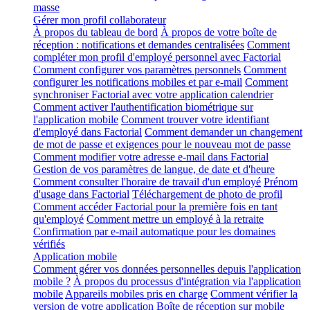
masse
Gérer mon profil collaborateur
À propos du tableau de bord
À propos de votre boîte de
réception : notifications et demandes centralisées
Comment
compléter mon profil d'employé personnel avec Factorial
Comment configurer vos paramètres personnels
Comment
configurer les notifications mobiles et par e-mail
Comment
synchroniser Factorial avec votre application calendrier
Comment activer l'authentification biométrique sur
l'application mobile
Comment trouver votre identifiant
d'employé dans Factorial
Comment demander un changement
de mot de passe et exigences pour le nouveau mot de passe
Comment modifier votre adresse e-mail dans Factorial
Gestion de vos paramètres de langue, de date et d'heure
Comment consulter l'horaire de travail d'un employé
Prénom
d'usage dans Factorial
Téléchargement de photo de profil
Comment accéder Factorial pour la première fois en tant
qu'employé
Comment mettre un employé à la retraite
Confirmation par e-mail automatique pour les domaines
vérifiés
Application mobile
Comment gérer vos données personnelles depuis l'application
mobile ?
À propos du processus d'intégration via l'application
mobile
Appareils mobiles pris en charge
Comment vérifier la
version de votre application
Boîte de réception sur mobile