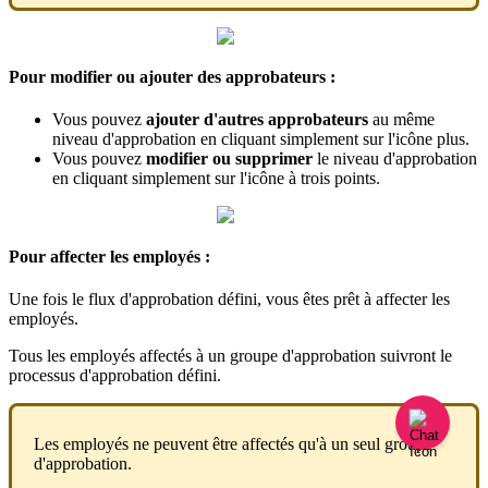
Pour
modifier
ou
ajouter
des
approbateurs
:
Vous
pouvez
ajouter
d
'
autres
approbateurs
au
m
ê
me
niveau
d
'
approbation
en
cliquant
simplement
sur
l
'
ic
ô
ne
plus
.
Vous
pouvez
modifier
ou
supprimer
le
niveau
d
'
approbation
en
cliquant
simplement
sur
l
'
ic
ô
ne
à
trois
points
.
Pour
affecter
les
employ
é
s
:
Une
fois
le
flux
d
'
approbation
d
é
fini
,
vous
ê
tes
pr
ê
t
à
affecter
les
employ
é
s
.
Tous
les
employ
é
s
affect
é
s
à
un
groupe
d
'
approbation
suivront
le
processus
d
'
approbation
d
é
fini
.
Les
employ
é
s
ne
peuvent
ê
tre
affect
é
s
qu
'
à
un
seul
groupe
d
'
approbation
.