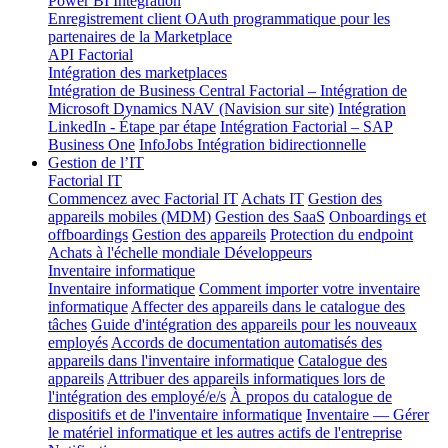
Power BI Integration
Enregistrement client OAuth programmatique pour les
partenaires de la Marketplace
API Factorial
Intégration des marketplaces
Intégration de Business Central
Factorial – Intégration de
Microsoft Dynamics NAV (Navision sur site)
Intégration
LinkedIn - Étape par étape
Intégration Factorial – SAP
Business One
InfoJobs Intégration bidirectionnelle
Gestion de l’IT
Factorial IT
Commencez avec Factorial IT
Achats IT
Gestion des
appareils mobiles (MDM)
Gestion des SaaS
Onboardings et
offboardings
Gestion des appareils
Protection du endpoint
Achats à l'échelle mondiale
Développeurs
Inventaire informatique
Inventaire informatique
Comment importer votre inventaire
informatique
Affecter des appareils dans le catalogue des
tâches
Guide d'intégration des appareils pour les nouveaux
employés
Accords de documentation automatisés des
appareils dans l'inventaire informatique
Catalogue des
appareils
Attribuer des appareils informatiques lors de
l'intégration des employé/e/s
À propos du catalogue de
dispositifs et de l'inventaire informatique
Inventaire — Gérer
le matériel informatique et les autres actifs de l'entreprise