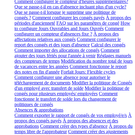
Comment configurer le compteur d'heures supplémentaires?
Que se passe-t-il en cas d'absence incluant plus d'un cycle?
Que se passe-t-il lorsque je supprime une politique de
congés ?
Comment configurer les congés payés
À propos des
périodes d'ancienneté
FAQ sur les paramètres de congé
How
to configure Jours Ouvrables and Jours Ouvrés
Comment
configurer un compteur d'absences fixe ?
À propos des
affectations relatives aux congés
Comment configurer le
report des congés et des jours d'absence
Calcul des congés
Comment importer des allocations de congés
Comment
ajouter des jours fériés pour l'année à venir
Réglages manuels
des compteurs de temps
Modification du nombre total de jours
de vacances entre les années
Comment fonctionne le report
des notes en fin d'année
Forfait Jours: Flexible cycles
Comment configurer une absence pour autoriser le
téléchargement de documents
Modifier la politique de Congés
d'un employé avec transfert de solde
Modifier la politique de
congés pour plusieurs employés/ employées
Comment
fonctionne le transfert de solde lors du changement de
politiques de congés
Absences & approbations
Comment exporter le rapport de congés de vos employé/e/s
À
propos des congés payés
À propos des absences et des
approbations
Comment créer des types d'absence
À propos du
temps libre de l'approbateur
Comment créer des ajustements