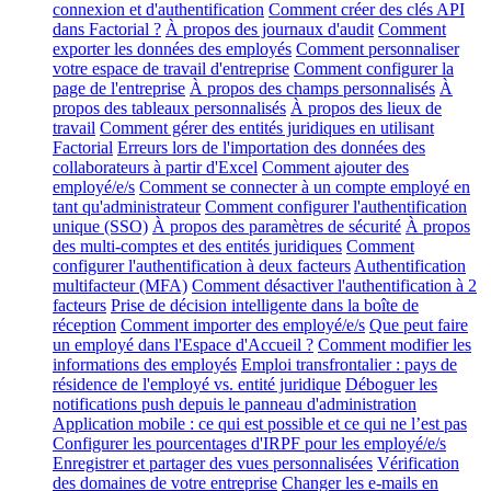
connexion et d'authentification
Comment créer des clés API
dans Factorial ?
À propos des journaux d'audit
Comment
exporter les données des employés
Comment personnaliser
votre espace de travail d'entreprise
Comment configurer la
page de l'entreprise
À propos des champs personnalisés
À
propos des tableaux personnalisés
À propos des lieux de
travail
Comment gérer des entités juridiques en utilisant
Factorial
Erreurs lors de l'importation des données des
collaborateurs à partir d'Excel
Comment ajouter des
employé/e/s
Comment se connecter à un compte employé en
tant qu'administrateur
Comment configurer l'authentification
unique (SSO)
À propos des paramètres de sécurité
À propos
des multi-comptes et des entités juridiques
Comment
configurer l'authentification à deux facteurs
Authentification
multifacteur (MFA)
Comment désactiver l'authentification à 2
facteurs
Prise de décision intelligente dans la boîte de
réception
Comment importer des employé/e/s
Que peut faire
un employé dans l'Espace d'Accueil ?
Comment modifier les
informations des employés
Emploi transfrontalier : pays de
résidence de l'employé vs. entité juridique
Déboguer les
notifications push depuis le panneau d'administration
Application mobile : ce qui est possible et ce qui ne l’est pas
Configurer les pourcentages d'IRPF pour les employé/e/s
Enregistrer et partager des vues personnalisées
Vérification
des domaines de votre entreprise
Changer les e-mails en