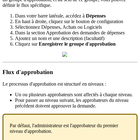
d
é
finir
le
flux
sp
é
cifique
.
Dans
votre
barre
lat
é
rale
,
acc
é
dez
à
D
é
penses
En
haut
à
droite
,
cliquez
sur
le
bouton
de
configuration
S
é
lectionnez
D
é
penses
,
Achats
ou
Logiciels
Dans
la
section
Approbation
des
demandes
de
d
é
penses
Ajoutez
un
nom
et
une
description
(
facultatif
)
Cliquez
sur
Enregistrer
le
groupe
d
'
approbation
Flux
d
'
approbation
Le
processus
d
'
approbation
est
structur
é
en
niveaux
:
Un
ou
plusieurs
approbateurs
sont
affect
é
s
à
chaque
niveau
.
Pour
passer
au
niveau
suivant
,
les
approbateurs
du
niveau
pr
é
c
é
dent
doivent
approuver
la
demande
.
Par
d
é
faut
,
l
'
administrateur
est
l
'
approbateur
du
premier
niveau
d
'
approbation
.