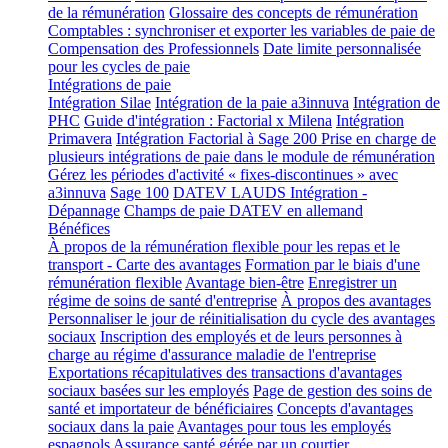
de la rémunération
Glossaire des concepts de rémunération
Comptables : synchroniser et exporter les variables de paie de
Compensation des Professionnels
Date limite personnalisée
pour les cycles de paie
Intégrations de paie
Intégration Silae
Intégration de la paie a3innuva
Intégration de
PHC
Guide d'intégration : Factorial x Milena
Intégration
Primavera
Intégration Factorial à Sage 200
Prise en charge de
plusieurs intégrations de paie dans le module de rémunération
Gérez les périodes d'activité « fixes-discontinues » avec
a3innuva
Sage 100
DATEV LAUDS Intégration -
Dépannage
Champs de paie DATEV en allemand
Bénéfices
À propos de la rémunération flexible pour les repas et le
transport - Carte des avantages
Formation par le biais d'une
rémunération flexible
Avantage bien-être
Enregistrer un
régime de soins de santé d'entreprise
À propos des avantages
Personnaliser le jour de réinitialisation du cycle des avantages
sociaux
Inscription des employés et de leurs personnes à
charge au régime d'assurance maladie de l'entreprise
Exportations récapitulatives des transactions d'avantages
sociaux basées sur les employés
Page de gestion des soins de
santé et importateur de bénéficiaires
Concepts d'avantages
sociaux dans la paie
Avantages pour tous les employés
espagnols
Assurance santé gérée par un courtier