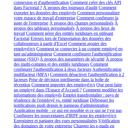
connexion et d'authentification
Comment créer des clés API
dans Factorial ?
À propos des journaux d'audit
Comment
exporter les données des employés
Comment personnaliser
votre espace de travail d'entreprise
Comment configurer la
page de l'entreprise
À propos des champs personnalisés
À
propos des tableaux personnalisés
À propos des lieux de
travail
Comment gérer des entités juridiques en utilisant
Factorial
Erreurs lors de l'importation des données des
collaborateurs à partir d'Excel
Comment ajouter des
employé/e/s
Comment se connecter à un compte employé en
tant qu'administrateur
Comment configurer l'authentification
unique (SSO)
À propos des paramètres de sécurité
À propos
des multi-comptes et des entités juridiques
Comment
configurer l'authentification à deux facteurs
Authentification
multifacteur (MFA)
Comment désactiver l'authentification à 2
facteurs
Prise de décision intelligente dans la boîte de
réception
Comment importer des employé/e/s
Que peut faire
un employé dans l'Espace d'Accueil ?
Comment modifier les
informations des employés
Emploi transfrontalier : pays de
résidence de l'employé vs. entité juridique
Déboguer les
notifications push depuis le panneau d'administration
Application mobile : ce qui est possible et ce qui ne l’est pas
Configurer les pourcentages d'IRPF pour les employé/e/s
Enregistrer et partager des vues personnalisées
Vérification
des domaines de votre entreprise
Changer les e-mails en