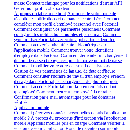
masse
Contact technique pour les notifications d'erreur API
Gérer mon profil collaborateur
À propos du tableau de bord
À propos de votre boîte de
réception : notifications et demandes centralisées
Comment
compléter mon profil d'employé personnel avec Factorial
Comment configurer vos paramètres personnels
Comment
configurer les notifications mobiles et par e-mail
Comment
synchroniser Factorial avec votre application calendrier
Comment activer l'authentification biométrique sur
l'application mobile
Comment trouver votre identifiant
d'employé dans Factorial
Comment demander un changement
de mot de passe et exigences pour le nouveau mot de passe
Comment modifier votre adresse e-mail dans Factorial
Gestion de vos paramètres de langue, de date et d'heure
Comment consulter l'horaire de travail d'un employé
Prénom
d'usage dans Factorial
Téléchargement de photo de profil
Comment accéder Factorial pour la première fois en tant
qu'employé
Comment mettre un employé à la retraite
Confirmation par e-mail automatique pour les domaines
vérifiés
Application mobile
Comment gérer vos données personnelles depuis l'application
mobile ?
À propos du processus d'intégration via l'application
mobile
Appareils mobiles pris en charge
Comment vérifier la
version de votre application
Boîte de réception sur mobile