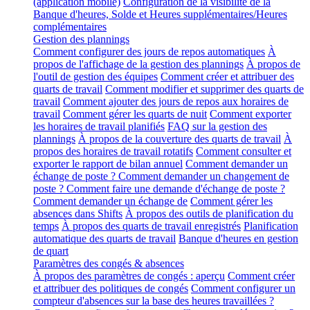
(application mobile)
Configuration de la visibilité de la
Banque d'heures, Solde et Heures supplémentaires/Heures
complémentaires
Gestion des plannings
Comment configurer des jours de repos automatiques
À
propos de l'affichage de la gestion des plannings
À propos de
l'outil de gestion des équipes
Comment créer et attribuer des
quarts de travail
Comment modifier et supprimer des quarts de
travail
Comment ajouter des jours de repos aux horaires de
travail
Comment gérer les quarts de nuit
Comment exporter
les horaires de travail planifiés
FAQ sur la gestion des
plannings
À propos de la couverture des quarts de travail
À
propos des horaires de travail rotatifs
Comment consulter et
exporter le rapport de bilan annuel
Comment demander un
échange de poste ? Comment demander un changement de
poste ? Comment faire une demande d'échange de poste ?
Comment demander un échange de
Comment gérer les
absences dans Shifts
À propos des outils de planification du
temps
À propos des quarts de travail enregistrés
Planification
automatique des quarts de travail
Banque d'heures en gestion
de quart
Paramètres des congés & absences
À propos des paramètres de congés : aperçu
Comment créer
et attribuer des politiques de congés
Comment configurer un
compteur d'absences sur la base des heures travaillées ?