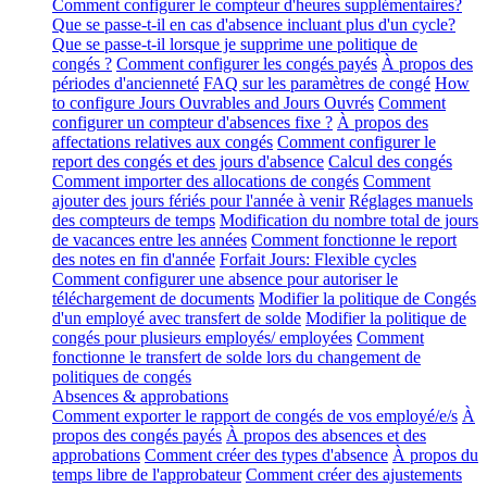
Comment configurer le compteur d'heures supplémentaires?
Que se passe-t-il en cas d'absence incluant plus d'un cycle?
Que se passe-t-il lorsque je supprime une politique de
congés ?
Comment configurer les congés payés
À propos des
périodes d'ancienneté
FAQ sur les paramètres de congé
How
to configure Jours Ouvrables and Jours Ouvrés
Comment
configurer un compteur d'absences fixe ?
À propos des
affectations relatives aux congés
Comment configurer le
report des congés et des jours d'absence
Calcul des congés
Comment importer des allocations de congés
Comment
ajouter des jours fériés pour l'année à venir
Réglages manuels
des compteurs de temps
Modification du nombre total de jours
de vacances entre les années
Comment fonctionne le report
des notes en fin d'année
Forfait Jours: Flexible cycles
Comment configurer une absence pour autoriser le
téléchargement de documents
Modifier la politique de Congés
d'un employé avec transfert de solde
Modifier la politique de
congés pour plusieurs employés/ employées
Comment
fonctionne le transfert de solde lors du changement de
politiques de congés
Absences & approbations
Comment exporter le rapport de congés de vos employé/e/s
À
propos des congés payés
À propos des absences et des
approbations
Comment créer des types d'absence
À propos du
temps libre de l'approbateur
Comment créer des ajustements