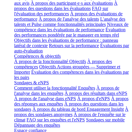
aux avis
À propos des participant·e·s aux évaluations
À
propos des questions dans les évaluations
FAQ sur
l'évaluation des performances
À propos des évaluations de
performance
À propos de l'analyse des talents
L'analyse des
talents et Pulse comme fonctionnalités principales
Niveaux de
compétence dans les évaluations de performance
Évaluation
des performances pondérée par le manager en temps réel
Objectifs dans les évaluations de performance : panneau
latéral de contexte
Retours sur la performance
Évaluations par
auto-évaluation
Compétences & objectifs
À propos de la fonctionnalité Objectifs
À propos des
compétences
Objectifs Actions groupées — Supprimer et
Importer
Évaluation des compétences dans les évaluations par
les pairs
Sondages & eNPS
Comment utiliser la fonctionnalité Enquêtes
À propos de
l'analyse dans les enquêtes
À propos des résultats dans eNPS
À propos de l'analyse dans eNPS
À propos d'eNPS
À propos
des réponses aux enquêtes
À propos des questions dans les
sondages
À propos du tableau de bord Engagement Insight
À
propos des sondages anonymes
À propos de l'enquête sur le
climat
FAQ sur les enquêtes et l'eNPS
Sondages sur mobile
Dépannage des enquêtes
Espace confiance