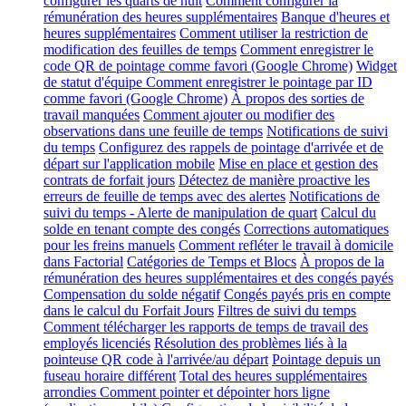
configurer les quarts de nuit
Comment configurer la
rémunération des heures supplémentaires
Banque d'heures et
heures supplémentaires
Comment utiliser la restriction de
modification des feuilles de temps
Comment enregistrer le
code QR de pointage comme favori (Google Chrome)
Widget
de statut d'équipe
Comment enregistrer le pointage par ID
comme favori (Google Chrome)
À propos des sorties de
travail manquées
Comment ajouter ou modifier des
observations dans une feuille de temps
Notifications de suivi
du temps
Configurez des rappels de pointage d'arrivée et de
départ sur l'application mobile
Mise en place et gestion des
contrats de forfait jours
Détectez de manière proactive les
erreurs de feuille de temps avec des alertes
Notifications de
suivi du temps - Alerte de manipulation de quart
Calcul du
solde en tenant compte des congés
Corrections automatiques
pour les freins manuels
Comment refléter le travail à domicile
dans Factorial
Catégories de Temps et Blocs
À propos de la
rémunération des heures supplémentaires et des congés payés
Compensation du solde négatif
Congés payés pris en compte
dans le calcul du Forfait Jours
Filtres de suivi du temps
Comment télécharger les rapports de temps de travail des
employés licenciés
Résolution des problèmes liés à la
pointeuse QR code à l'arrivée/au départ
Pointage depuis un
fuseau horaire différent
Total des heures supplémentaires
arrondies
Comment pointer et dépointer hors ligne