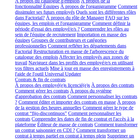
À propos du catalogue d'emplois
À propos de la
fonctionnalité Équipes
À propos de l'organigramme
Comment
dissimuler ses futurs employés
Quels sont les différentes rôles
dans Factorial?
À propos du rôle de Manager
FAQ sur les
équipes, les emplois et l'organigramme
Comment définir la
période d'essai des employé/e/s ?
Comprendre les rôles au
sein de l'équipe de recrutement
Importation en masse des
équipes
Groupes de contributeurs et catégories
professionnelles
Comment refléter les départements dans
Factorial
Restructuration en masse de l'arborescence du
catalogue des emplois
Affecter les employés aux zones de
travail
Naviguez dans les profils des employé/e/s en utilisant
vos filtres actuels
Mise à jour en masse des enregistrements à
l'aide de l'outil Universal Updater
Contrats & fin de contrats
À propos des employé(e)s licencié(e)s
À propos des contrats
Comment gérer les contrats
À propos du système
d'approbation des contrats
Comment personnaliser les contrats
?
Comment éditer et importer des contrats en masse
À propos
de la gestion des heures annuelles
Comment gérer le type de
contrat “fijo-discontinuos”
Comment personnaliser les
contrats
Comprendre les dates de fin de contrat et l'accès à la
plateforme
Éditeur de masse de contrats
Comment transformer
un contrat saisonnier en CDI ?
Comment transformer un
contrat à temps partiel en contrat à temps plein
Supprimer un