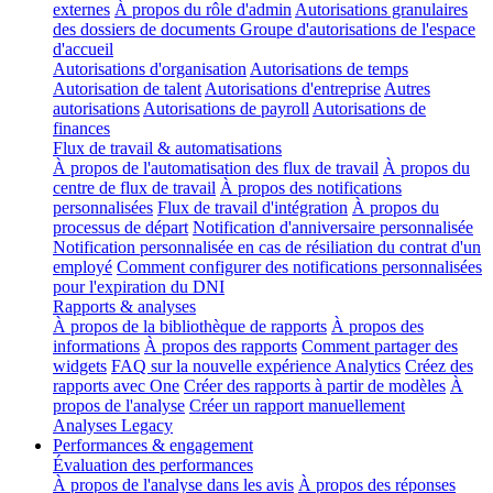
externes
À propos du rôle d'admin
Autorisations granulaires
des dossiers de documents
Groupe d'autorisations de l'espace
d'accueil
Autorisations d'organisation
Autorisations de temps
Autorisation de talent
Autorisations d'entreprise
Autres
autorisations
Autorisations de payroll
Autorisations de
finances
Flux de travail & automatisations
À propos de l'automatisation des flux de travail
À propos du
centre de flux de travail
À propos des notifications
personnalisées
Flux de travail d'intégration
À propos du
processus de départ
Notification d'anniversaire personnalisée
Notification personnalisée en cas de résiliation du contrat d'un
employé
Comment configurer des notifications personnalisées
pour l'expiration du DNI
Rapports & analyses
À propos de la bibliothèque de rapports
À propos des
informations
À propos des rapports
Comment partager des
widgets
FAQ sur la nouvelle expérience Analytics
Créez des
rapports avec One
Créer des rapports à partir de modèles
À
propos de l'analyse
Créer un rapport manuellement
Analyses Legacy
Performances & engagement
Évaluation des performances
À propos de l'analyse dans les avis
À propos des réponses