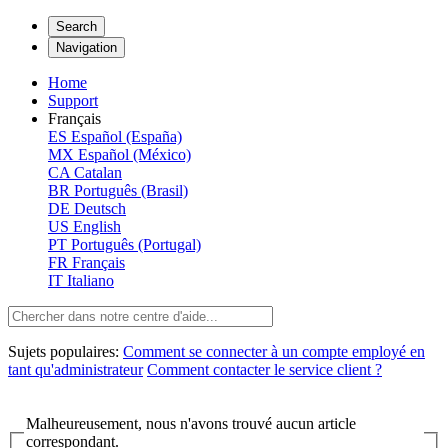
Search
Navigation
Home
Support
Français
ES
Español (España)
MX
Español (México)
CA
Catalan
BR
Português (Brasil)
DE
Deutsch
US
English
PT
Português (Portugal)
FR
Français
IT
Italiano
Sujets populaires:
Comment se connecter à un compte employé en
tant qu'administrateur
Comment contacter le service client ?
Malheureusement, nous n'avons trouvé aucun article
correspondant.