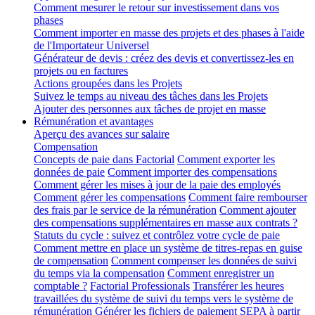
Comment mesurer le retour sur investissement dans vos
phases
Comment importer en masse des projets et des phases à l'aide
de l'Importateur Universel
Générateur de devis : créez des devis et convertissez-les en
projets ou en factures
Actions groupées dans les Projets
Suivez le temps au niveau des tâches dans les Projets
Ajouter des personnes aux tâches de projet en masse
Rémunération et avantages
Aperçu des avances sur salaire
Compensation
Concepts de paie dans Factorial
Comment exporter les
données de paie
Comment importer des compensations
Comment gérer les mises à jour de la paie des employés
Comment gérer les compensations
Comment faire rembourser
des frais par le service de la rémunération
Comment ajouter
des compensations supplémentaires en masse aux contrats ?
Statuts du cycle : suivez et contrôlez votre cycle de paie
Comment mettre en place un système de titres-repas en guise
de compensation
Comment compenser les données de suivi
du temps via la compensation
Comment enregistrer un
comptable ?
Factorial Professionals
Transférer les heures
travaillées du système de suivi du temps vers le système de
rémunération
Générer les fichiers de paiement SEPA à partir