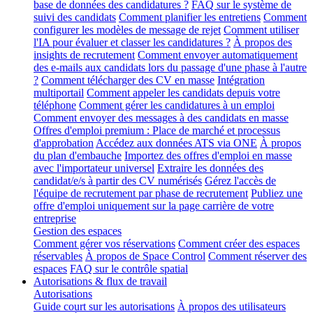
base de données des candidatures ?
FAQ sur le système de
suivi des candidats
Comment planifier les entretiens
Comment
configurer les modèles de message de rejet
Comment utiliser
l'IA pour évaluer et classer les candidatures ?
À propos des
insights de recrutement
Comment envoyer automatiquement
des e-mails aux candidats lors du passage d'une phase à l'autre
?
Comment télécharger des CV en masse
Intégration
multiportail
Comment appeler les candidats depuis votre
téléphone
Comment gérer les candidatures à un emploi
Comment envoyer des messages à des candidats en masse
Offres d'emploi premium : Place de marché et processus
d'approbation
Accédez aux données ATS via ONE
À propos
du plan d'embauche
Importez des offres d'emploi en masse
avec l'importateur universel
Extraire les données des
candidat/e/s à partir des CV numérisés
Gérez l'accès de
l'équipe de recrutement par phase de recrutement
Publiez une
offre d'emploi uniquement sur la page carrière de votre
entreprise
Gestion des espaces
Comment gérer vos réservations
Comment créer des espaces
réservables
À propos de Space Control
Comment réserver des
espaces
FAQ sur le contrôle spatial
Autorisations & flux de travail
Autorisations
Guide court sur les autorisations
À propos des utilisateurs