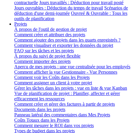
contractuelle
Jours travaillés : Déduction pour travail posté
Jours ouvrables : Déduction du temps de travail
Scénarios de
déduction d'une demi-journée
Ouvreé & Ouvrable : Tous les
outils de planification
Projets
À propos de l'outil de gestion de projet
Comment créer et attribuer des projets
Comment ajouter des projets dans les quarts enregistrés ?
Comment visualiser et exporter les données du projet
FAQ sur les tâches et les projets
À propos du suivi de projet flexible
Comment importer des projets
Aperçu de mes projets : une vue centralisée pour les employés
Comment afficher la vue Gestionnaire - Vue Personnes
Comment voir les Coûts dans les Projets
Comment assigner un client à votre projet
Gérer les tâches dans les projets : vue en liste & vue Kanban
Vue de planification de projet : Planifier, affecter et gérer
efficacement les ressources
Comment créer et gérer des factures à partir de projets
Documents dans les projets
Panneau latéral des commentaires dans Mes Projets
Coûts Totaux dans les Projets
Comment mesurer le ROI dans vos projets
Types de budget dans les projets