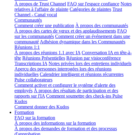
À propos de Trust Channel
FAQ sur l'espace confiance
Notes
relatives à l'affaire de plainte
Catégories de plaintes
Trust
Channel - Canal vocal
Communautés
Comment créer une publication
À propos des communautés
À propos des cartes de vœux et des applaudissements
FAQ
sur les communautés
Comment créer un événement dans une
communauté
Adhésion dynamique dans les Communautés
Réunions 1:1
À propos des réunions 1.1 avec IA
Conversation IA en tête-à-
tête
Réunions Présentielles
Réunion par visioconférence
Transcriptions IA
Notes privées lors des entretiens individuels
Aperçu des personnes interrogées lors des réunions
individuelles
Calendrier intelligent et réunions récurrentes
Pulse collaborateurs
Comment activer et configurer le système d'alerte des
employés
À propos des résultats de participation et des
rapports sur l'IA
Comment soumettre des check-ins Pulse
Kudos
Comment donner des Kudos
Formation
FAQ sur la formation
À propos des informations sur la formation
À propos des demandes de formation et des processus
d'approbation