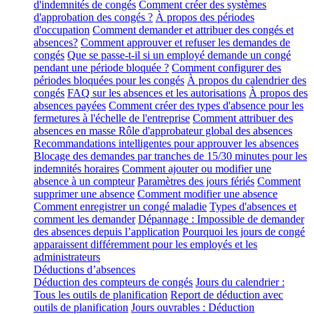
d'indemnités de congés
Comment créer des systèmes
d'approbation des congés ?
À propos des périodes
d'occupation
Comment demander et attribuer des congés et
absences?
Comment approuver et refuser les demandes de
congés
Que se passe-t-il si un employé demande un congé
pendant une période bloquée ?
Comment configurer des
périodes bloquées pour les congés
À propos du calendrier des
congés
FAQ sur les absences et les autorisations
À propos des
absences payées
Comment créer des types d'absence pour les
fermetures à l'échelle de l'entreprise
Comment attribuer des
absences en masse
Rôle d'approbateur global des absences
Recommandations intelligentes pour approuver les absences
Blocage des demandes par tranches de 15/30 minutes pour les
indemnités horaires
Comment ajouter ou modifier une
absence à un compteur
Paramètres des jours fériés
Comment
supprimer une absence
Comment modifier une absence
Comment enregistrer un congé maladie
Types d'absences et
comment les demander
Dépannage : Impossible de demander
des absences depuis l’application
Pourquoi les jours de congé
apparaissent différemment pour les employés et les
administrateurs
Déductions d’absences
Déduction des compteurs de congés
Jours du calendrier :
Tous les outils de planification
Report de déduction avec
outils de planification
Jours ouvrables : Déduction