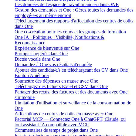
Les données de l'espace de travail financier dans ONE
Gestion des demandes et One : Gérez toutes les demandes des
employé·e·s au même endroit
Téléchargement des rapports d'affectation des centres de coûts
dans One
One co-création pour les cours et les groupes de formation
One IA - Politiques - Visibilité, Notifications &
Reconnaissance
Expérience de bienvenue sur One
Prompts suggérés dans One
Dictée vocale dans One
Demandez à One vos résultats d'enquête
Ajouter des candidat/e/s en téléchargeant des CV dans One
Bouton Améliorer
Soumettre des dépenses en masse avec One
Téléchargez des fichiers Excel et CSV dans One
Partager des reçus, des factures et des documents avec One
sur mobile
Limitation d'utilisation et surveillance de la consommation de
One
Affectations de centres de coûts en masse avec One
Factorial MCP — Connectez One à ChatGPT, Claude, ou
tout assistant IA compatible avec MCP
Commentaires de temps de projet dans One
Inscrivez plusieurs personnes à plusieurs formations avec