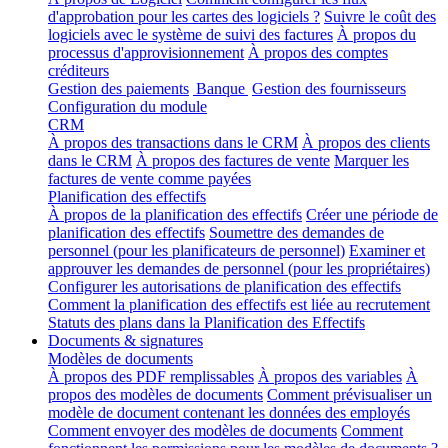
d'approbation pour les cartes des logiciels ?
Suivre le coût des
logiciels avec le système de suivi des factures
À propos du
processus d'approvisionnement
À propos des comptes
créditeurs
Gestion des paiements
Banque
Gestion des fournisseurs
Configuration du module
CRM
À propos des transactions dans le CRM
À propos des clients
dans le CRM
À propos des factures de vente
Marquer les
factures de vente comme payées
Planification des effectifs
À propos de la planification des effectifs
Créer une période de
planification des effectifs
Soumettre des demandes de
personnel (pour les planificateurs de personnel)
Examiner et
approuver les demandes de personnel (pour les propriétaires)
Configurer les autorisations de planification des effectifs
Comment la planification des effectifs est liée au recrutement
Statuts des plans dans la Planification des Effectifs
Documents & signatures
Modèles de documents
À propos des PDF remplissables
À propos des variables
À
propos des modèles de documents
Comment prévisualiser un
modèle de document contenant les données des employés
Comment envoyer des modèles de documents
Comment