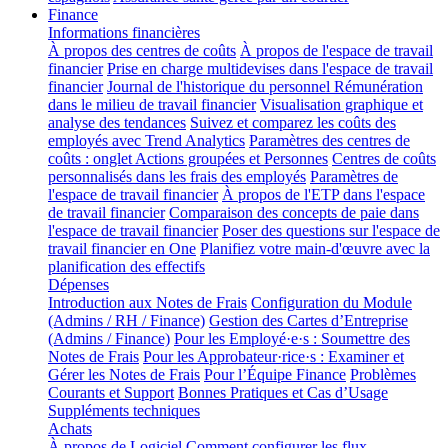
Finance
Informations financières
À propos des centres de coûts
À propos de l'espace de travail
financier
Prise en charge multidevises dans l'espace de travail
financier
Journal de l'historique du personnel
Rémunération
dans le milieu de travail financier
Visualisation graphique et
analyse des tendances
Suivez et comparez les coûts des
employés avec Trend Analytics
Paramètres des centres de
coûts : onglet Actions groupées et Personnes
Centres de coûts
personnalisés dans les frais des employés
Paramètres de
l'espace de travail financier
À propos de l'ETP dans l'espace
de travail financier
Comparaison des concepts de paie dans
l'espace de travail financier
Poser des questions sur l'espace de
travail financier en One
Planifiez votre main-d'œuvre avec la
planification des effectifs
Dépenses
Introduction aux Notes de Frais
Configuration du Module
(Admins / RH / Finance)
Gestion des Cartes d’Entreprise
(Admins / Finance)
Pour les Employé·e·s : Soumettre des
Notes de Frais
Pour les Approbateur·rice·s : Examiner et
Gérer les Notes de Frais
Pour l’Équipe Finance
Problèmes
Courants et Support
Bonnes Pratiques et Cas d’Usage
Suppléments techniques
Achats
À propos de Logiciel
Comment configurer les flux