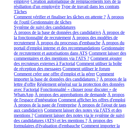
employé
Création automatique de remplacements lors de la
résiliation d'un employé/e
Type de travail dans les contrats
Tâches
Comment vérifier et finaliser les tâches en attente ?
À propos
de l'outil Gestionnaire de tâches
Système de suivi des candidatures
À propos de la base de données des candidat/e/s
À propos de
la fonctionnalité de recrutement
À propos des modèles de
recrutement
À propos du processus d'embauche
À propos du
portail d'emploi interne et des recommandations
Gestionnaire
de recrutement et autorisations dans ATS
Comment laisser des
commentaires et des mentions via l'ATS ?
Comment ajouter
des recruteurs externes à Factorial
Comment utiliser la boîte
de réception des messages
Comment utiliser le forum
Comment créer une offre d'emploi et la gérer
Comment
importer la base de données des candidatures ?
À propos de la
lettre d'offre
Règlement général sur la protection des données
avec Factorial
Fonctionnalité « cliquer pour discuter » de
WhatsApp
À propos des approbations de demande
À propos
de l'espace d'intégration
Comment afficher les offres d'emploi
À propos de la page de l'entreprise
À propos de l'ajout de tags
aux candidat/e/s
Comment laisser des notes via l'ATS et des
mentions ?
Comment laisser des notes via le système de suivi
des candidatures (ATS) et les mentions ?
À propos des
formulaires d'évaluation d'embauche
Comment importer la