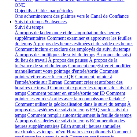
ONE
Objectifs - Cibles par périodes
One acheminement des plaintes vers le Canal de Confiance
Suivi du temps & absences
Suivi du temps
À propos de la demande et de l'approbation des heures
supplémentaires
Comment examiner et approuver les feuilles
de temps
À propos des heures estimées et du solde des heures
Comment inclure et exclure des employés du suivi du temps
À propos des politiques de suivi du temps
À propos du suivi
du lieu de travail
À propos des pauses
À propos de la
tolérance de suivi du temps
Comment enregistrer et modifier
manuellement votre pointage d'entrée/sortie
Comment
pointer/retirer avec le code QR
Comment pointer à
l'entrée/sortie sur Bureau
Comment créer et attribuer des
horaires de travail
Comment exporter les rapports de suivi du
temps
Comment pointer en entrée/sortie par ID
Comment
pointer les entrées/sorties avec la reconnaissance faciale ?
Comment utiliser la géolocalisation dans le suivi du temps
À
propos des systèmes de suivi du temps
FAQ sur le suivi du
temps
Comment remplir automatiquement la feuille de temps
À propos des alertes de suivi du temps
Rémunération des
heures supplémentaires
Bilan annuel : heures annuelles
maximales vs temps prévu
Horaires exceptionnels
Comment