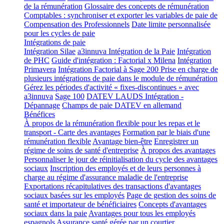
de la rémunération
Glossaire des concepts de rémunération
Comptables : synchroniser et exporter les variables de paie de
Compensation des Professionnels
Date limite personnalisée
pour les cycles de paie
Intégrations de paie
Intégration Silae
a3innuva Intégration de la Paie
Intégration
de PHC
Guide d'intégration : Factorial x Milena
Intégration
Primavera
Intégration Factorial à Sage 200
Prise en charge de
plusieurs intégrations de paie dans le module de rémunération
Gérez les périodes d'activité « fixes-discontinues » avec
a3innuva
Sage 100
DATEV LAUDS Intégration -
Dépannage
Champs de paie DATEV en allemand
Bénéfices
À propos de la rémunération flexible pour les repas et le
transport - Carte des avantages
Formation par le biais d'une
rémunération flexible
Avantage bien-être
Enregistrer un
régime de soins de santé d'entreprise
À propos des avantages
Personnaliser le jour de réinitialisation du cycle des avantages
sociaux
Inscription des employés et de leurs personnes à
charge au régime d'assurance maladie de l'entreprise
Exportations récapitulatives des transactions d'avantages
sociaux basées sur les employés
Page de gestion des soins de
santé et importateur de bénéficiaires
Concepts d'avantages
sociaux dans la paie
Avantages pour tous les employés
espagnols
Assurance santé gérée par un courtier