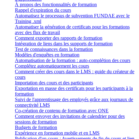
À propos des fonctionnalités de formation
Rappel d'expiration du cours
Automatisez le processus de subvention FUNDAE avec le
Training .xml
Automatiser la génération de certificats pour les formations
avec des flux de travail
Comment exporter des rapports de formation
Intégration de liens dans les supports de formation
Test de connaissances dans la formation
Modèles d'enquêtes en formation
Automatisation de la formation : auto-complétion des cours
Complétez automatiquement les cours
Comment créer des cours dans le LMS : guide du créateur de
cours
Importation des cours et des participants
Exportation en masse des certificats pour les participants à la
formation
Suivi de l'apprentissage des employés grâce aux journaux de
connectivité LMS
Co-création de contenu de formation avec ONE
Comment envoyer des invitations de calendrier pour des
sessions de formation
Budgets de formation
Expérience en formation mobile et en LMS
Publication d'un cours : Avertissements de fin de cours et lien