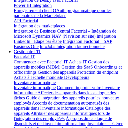
Intégration de Desky avec Factorial
Power BI Integration
Enregistrement client OAuth programmatique pour les
partenaires de la Marketplace
API Factorial
Intégration des marketplaces
Intégration de Business Central
Factorial – Intégration de
Microsoft Dynamics NAV (Navision sur site)
Intégration
LinkedIn - Étape par étape
Intégration Factorial – SAP
Business One
InfoJobs Intégration bidirectionnelle
Gestion de l’IT
Factorial IT
Commencez avec Factorial IT
Achats IT
Gestion des
appareils mobiles (MDM)
Gestion des SaaS
Onboardings et
offboardings
Gestion des appareils
Protection du endpoint
Achats à l'échelle mondiale
Développeurs
Inventaire informatique
Inventaire informatique
Comment importer votre inventaire
informatique
Affecter des appareils dans le catalogue des
tâches
Guide d'intégration des appareils pour les nouveaux
employés
Accords de documentation automatisés des
appareils dans l'inventaire informatique
Catalogue des
appareils
Attribuer des appareils informatiques lors de
l'intégration des employé/e/s
À propos du catalogue de
dispositifs et de l'inventaire informatique
Inventaire — Gérer