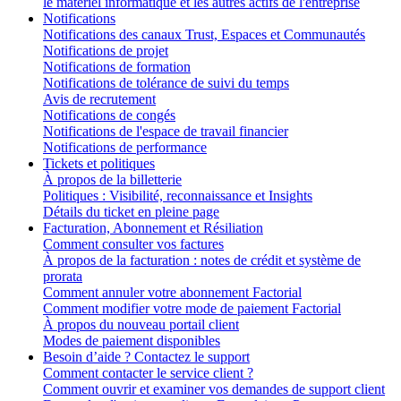
le matériel informatique et les autres actifs de l'entreprise
Notifications
Notifications des canaux Trust, Espaces et Communautés
Notifications de projet
Notifications de formation
Notifications de tolérance de suivi du temps
Avis de recrutement
Notifications de congés
Notifications de l'espace de travail financier
Notifications de performance
Tickets et politiques
À propos de la billetterie
Politiques : Visibilité, reconnaissance et Insights
Détails du ticket en pleine page
Facturation, Abonnement et Résiliation
Comment consulter vos factures
À propos de la facturation : notes de crédit et système de
prorata
Comment annuler votre abonnement Factorial
Comment modifier votre mode de paiement Factorial
À propos du nouveau portail client
Modes de paiement disponibles
Besoin d’aide ? Contactez le support
Comment contacter le service client ?
Comment ouvrir et examiner vos demandes de support client