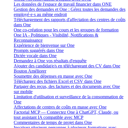
Les données de l'espace de travail financier dans ONE
Gestion des demandes et One : Gérez toutes les demandes des
employé·e·s au même endroit
Téléchargement des rapports d'affectation des centres de coûts
dans One
One co-création pour les cours et les groupes de formation
One IA - Politiques - Visibilité, Notifications &
Reconnaissance
Expérience de bienvenue sur One
Prompts suggérés dans One
Dictée vocale dans One
Demandez à One vos résultats d'enquête
Ajouter des candidat/e/s en téléchargeant des CV dans One
Bouton Améliorer
Soumettre des dépenses en masse avec One
Téléchargez des fichiers Excel et CSV dans One
Partager des reçus, des factures et des documents avec One
sur mobile
Limitation d'utilisation et surveillance de la consommation de
One
Affectations de centres de coûts en masse avec One
Factorial MCP — Connectez One à ChatGPT, Claude, ou
tout assistant IA compatible avec MCP
Commentaires de temps de projet dans One
Inscrivez plusieurs personnes à plusieurs formations avec