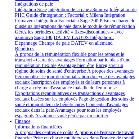
Intégrations de paie
Intégration Silae
Intégration de la paie a3innuva
Intégration de
PHC
Guide d'intégration : Factorial x Milena
Intégration
Primavera
Intégration Factorial à Sage 200
Prise en charge de
plusieurs intégrations de paie dans le module de rémunération
Gérez les périodes d'activité « fixes-discontinues » avec
a3innuva
Sage 100
DATEV LAUDS Intégration -
Dépannage
Champs de paie DATEV en allemand
Bénéfices
À propos de la rémunération flexible pour les repas et le
transport - Carte des avantages
Formation par le biais d'une
rémunération flexible
Avantage bien-être
Enregistrer un
régime de soins de santé d'entreprise
À propos des avantages
Personnaliser le jour de réinitialisation du cycle des avantages
sociaux
Inscription des employés et de leurs personnes à
charge au régime d'assurance maladie de l'entreprise
Exportations récapitulatives des transactions d'avantages
sociaux basées sur les employés
Page de gestion des soins de
santé et importateur de bénéficiaires
Concepts d'avantages
sociaux dans la paie
Avantages pour tous les employés
espagnols
Assurance santé gérée par un courtier
Finance
Informations financières
À propos des centres de coûts
À propos de l'espace de travail
financier
Prise en charge multidevises dans l'espace de travail