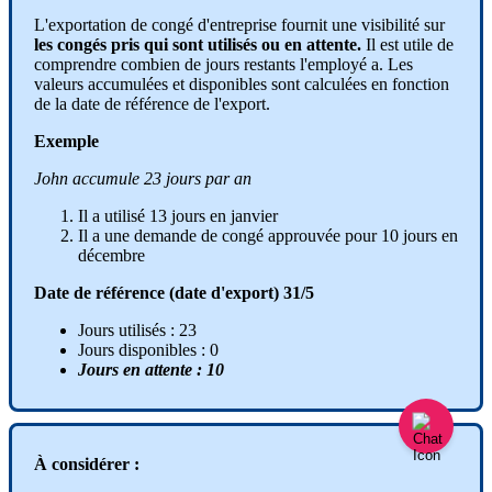
L
'
exportation
de
cong
é
d
'
entreprise
fournit
une
visibilit
é
sur
les
cong
é
s
pris
qui
sont
utilis
é
s
ou
en
attente
.
Il
est
utile
de
comprendre
combien
de
jours
restants
l
'
employ
é
a
.
Les
valeurs
accumul
é
es
et
disponibles
sont
calcul
é
es
en
fonction
de
la
date
de
r
é
f
é
rence
de
l
'
export
.
Exemple
John
accumule
23
jours
par
an
Il
a
utilis
é
13
jours
en
janvier
Il
a
une
demande
de
cong
é
approuv
é
e
pour
10
jours
en
d
é
cembre
Date
de
r
é
f
é
rence
(
date
d
'
export
)
31
/
5
Jours
utilis
é
s
:
23
Jours
disponibles
:
0
Jours
en
attente
:
10
À
consid
é
rer
: