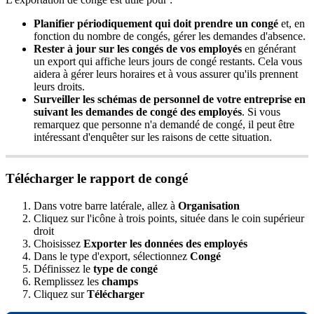
Planifier
p
é
riodiquement
qui
doit
prendre
un
cong
é
et
,
en
fonction
du
nombre
de
cong
é
s
,
g
é
rer
les
demandes
d
'
absence
.
Rester
à
jour
sur
les
cong
é
s
de
vos
employ
é
s
en
g
é
n
é
rant
un
export
qui
affiche
leurs
jours
de
cong
é
restants
.
Cela
vous
aidera
à
g
é
rer
leurs
horaires
et
à
vous
assurer
qu
'
ils
prennent
leurs
droits
.
Surveiller
les
sch
é
mas
de
personnel
de
votre
entreprise
en
suivant
les
demandes
de
cong
é
des
employ
é
s
.
Si
vous
remarquez
que
personne
n
'
a
demand
é
de
cong
é
,
il
peut
ê
tre
int
é
ressant
d
'
enqu
ê
ter
sur
les
raisons
de
cette
situation
.
T
é
l
é
charger
le
rapport
de
cong
é
Dans
votre
barre
lat
é
rale
,
allez
à
Organisation
Cliquez
sur
l
'
ic
ô
ne
à
trois
points
,
situ
é
e
dans
le
coin
sup
é
rieur
droit
Choisissez
Exporter
les
donn
é
es
des
employ
é
s
Dans
le
type
d
'
export
,
s
é
lectionnez
Cong
é
D
é
finissez
le
type
de
cong
é
Remplissez
les
champs
Cliquez
sur
T
é
l
é
charger