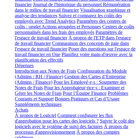
financier
Journal de l'historique du personnel
Rémunération
dans le milieu de travail financier
Visualisation graphique et
analyse des tendances
Suivez et comparez les coûts des
employés avec Trend Analytics
Paramètres des centres de
coûts : onglet Actions groupées et Personnes
Centres de coûts
personnalisés dans les frais des employés
Paramètres de
l'espace de travail financier
À propos de l'ETP dans l'espace
de travail financier
Comparaison des concepts de paie dans
l'espace de travail financier
Poser des questions sur l'espace de
travail financier en One
Planifiez votre main-d'œuvre avec la
planification des effectifs
Dépenses
Introduction aux Notes de Frais
Configuration du Module
(Admins / RH / Finance)
Gestion des Cartes d’Entreprise
(Admins / Finance)
Pour les Employé·e·s : Soumettre des
Notes de Frais
Pour les Approbateur·rice·s : Examiner et
Gérer les Notes de Frais
Pour l’Équipe Finance
Problèmes
Courants et Support
Bonnes Pratiques et Cas d’Usage
Suppléments techniques
Achats
À propos de Logiciel
Comment configurer les flux
d'approbation pour les cartes des logiciels ?
Suivre le coût des
logiciels avec le système de suivi des factures
À propos du
processus d'approvisionnement
À propos des comptes
créditeurs