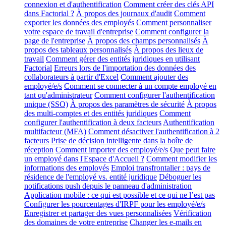
connexion et d'authentification
Comment créer des clés API
dans Factorial ?
À propos des journaux d'audit
Comment
exporter les données des employés
Comment personnaliser
votre espace de travail d'entreprise
Comment configurer la
page de l'entreprise
À propos des champs personnalisés
À
propos des tableaux personnalisés
À propos des lieux de
travail
Comment gérer des entités juridiques en utilisant
Factorial
Erreurs lors de l'importation des données des
collaborateurs à partir d'Excel
Comment ajouter des
employé/e/s
Comment se connecter à un compte employé en
tant qu'administrateur
Comment configurer l'authentification
unique (SSO)
À propos des paramètres de sécurité
À propos
des multi-comptes et des entités juridiques
Comment
configurer l'authentification à deux facteurs
Authentification
multifacteur (MFA)
Comment désactiver l'authentification à 2
facteurs
Prise de décision intelligente dans la boîte de
réception
Comment importer des employé/e/s
Que peut faire
un employé dans l'Espace d'Accueil ?
Comment modifier les
informations des employés
Emploi transfrontalier : pays de
résidence de l'employé vs. entité juridique
Déboguer les
notifications push depuis le panneau d'administration
Application mobile : ce qui est possible et ce qui ne l’est pas
Configurer les pourcentages d'IRPF pour les employé/e/s
Enregistrer et partager des vues personnalisées
Vérification
des domaines de votre entreprise
Changer les e-mails en