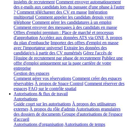
insights de recrutement
Comment envoyer automatiquement
des e-mails aux candidats lors du passage d'une phase à l'autre
?
Comment télécharger des CV en masse
Intégration
multiportail
Comment appeler les candidats depuis votre
téléphone
Comment gérer les candidatures à un emploi
Comment envoyer des messages à des candidats en masse
Offres d'emploi premium : Place de marché et processus
d'approbation
Accédez aux données ATS via ONE
À propos
du plan d'embauche
Importez des offres d'emploi en masse
avec l'importateur universel
Extraire les données des
candidat/e/s à partir des CV numérisés
Gérez l'accès de
l'équipe de recrutement par phase de recrutement
Publiez une
offre d'emploi uniquement sur la page carrière de votre
entreprise
Gestion des espaces
Comment gérer vos réservations
Comment créer des espaces
réservables
À propos de Space Control
Comment réserver des
espaces
FAQ sur le contrôle spatial
Autorisations & flux de travail
Autorisations
Guide court sur les autorisations
À propos des utilisateurs
externes
À propos du rôle d'admin
Autorisations granulaires
des dossiers de documents
Groupe d'autorisations de l'espace
d'accueil
Autorisations d'organisation
Autorisations de temps