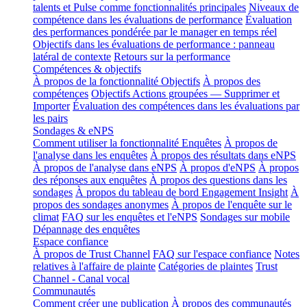
talents et Pulse comme fonctionnalités principales
Niveaux de
compétence dans les évaluations de performance
Évaluation
des performances pondérée par le manager en temps réel
Objectifs dans les évaluations de performance : panneau
latéral de contexte
Retours sur la performance
Compétences & objectifs
À propos de la fonctionnalité Objectifs
À propos des
compétences
Objectifs Actions groupées — Supprimer et
Importer
Évaluation des compétences dans les évaluations par
les pairs
Sondages & eNPS
Comment utiliser la fonctionnalité Enquêtes
À propos de
l'analyse dans les enquêtes
À propos des résultats dans eNPS
À propos de l'analyse dans eNPS
À propos d'eNPS
À propos
des réponses aux enquêtes
À propos des questions dans les
sondages
À propos du tableau de bord Engagement Insight
À
propos des sondages anonymes
À propos de l'enquête sur le
climat
FAQ sur les enquêtes et l'eNPS
Sondages sur mobile
Dépannage des enquêtes
Espace confiance
À propos de Trust Channel
FAQ sur l'espace confiance
Notes
relatives à l'affaire de plainte
Catégories de plaintes
Trust
Channel - Canal vocal
Communautés
Comment créer une publication
À propos des communautés