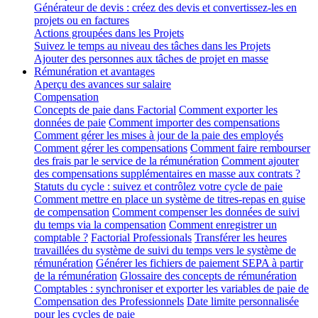
Générateur de devis : créez des devis et convertissez-les en
projets ou en factures
Actions groupées dans les Projets
Suivez le temps au niveau des tâches dans les Projets
Ajouter des personnes aux tâches de projet en masse
Rémunération et avantages
Aperçu des avances sur salaire
Compensation
Concepts de paie dans Factorial
Comment exporter les
données de paie
Comment importer des compensations
Comment gérer les mises à jour de la paie des employés
Comment gérer les compensations
Comment faire rembourser
des frais par le service de la rémunération
Comment ajouter
des compensations supplémentaires en masse aux contrats ?
Statuts du cycle : suivez et contrôlez votre cycle de paie
Comment mettre en place un système de titres-repas en guise
de compensation
Comment compenser les données de suivi
du temps via la compensation
Comment enregistrer un
comptable ?
Factorial Professionals
Transférer les heures
travaillées du système de suivi du temps vers le système de
rémunération
Générer les fichiers de paiement SEPA à partir
de la rémunération
Glossaire des concepts de rémunération
Comptables : synchroniser et exporter les variables de paie de
Compensation des Professionnels
Date limite personnalisée
pour les cycles de paie