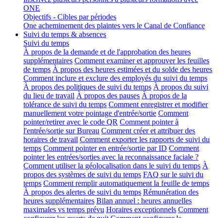
ONE
Objectifs - Cibles par périodes
One acheminement des plaintes vers le Canal de Confiance
Suivi du temps & absences
Suivi du temps
À propos de la demande et de l'approbation des heures
supplémentaires
Comment examiner et approuver les feuilles
de temps
À propos des heures estimées et du solde des heures
Comment inclure et exclure des employés du suivi du temps
À propos des politiques de suivi du temps
À propos du suivi
du lieu de travail
À propos des pauses
À propos de la
tolérance de suivi du temps
Comment enregistrer et modifier
manuellement votre pointage d'entrée/sortie
Comment
pointer/retirer avec le code QR
Comment pointer à
l'entrée/sortie sur Bureau
Comment créer et attribuer des
horaires de travail
Comment exporter les rapports de suivi du
temps
Comment pointer en entrée/sortie par ID
Comment
pointer les entrées/sorties avec la reconnaissance faciale ?
Comment utiliser la géolocalisation dans le suivi du temps
À
propos des systèmes de suivi du temps
FAQ sur le suivi du
temps
Comment remplir automatiquement la feuille de temps
À propos des alertes de suivi du temps
Rémunération des
heures supplémentaires
Bilan annuel : heures annuelles
maximales vs temps prévu
Horaires exceptionnels
Comment