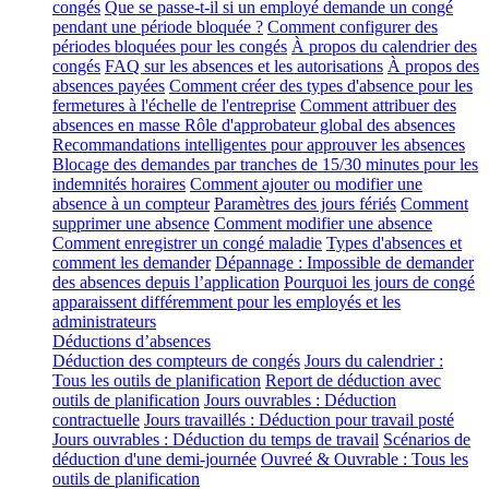
congés
Que se passe-t-il si un employé demande un congé
pendant une période bloquée ?
Comment configurer des
périodes bloquées pour les congés
À propos du calendrier des
congés
FAQ sur les absences et les autorisations
À propos des
absences payées
Comment créer des types d'absence pour les
fermetures à l'échelle de l'entreprise
Comment attribuer des
absences en masse
Rôle d'approbateur global des absences
Recommandations intelligentes pour approuver les absences
Blocage des demandes par tranches de 15/30 minutes pour les
indemnités horaires
Comment ajouter ou modifier une
absence à un compteur
Paramètres des jours fériés
Comment
supprimer une absence
Comment modifier une absence
Comment enregistrer un congé maladie
Types d'absences et
comment les demander
Dépannage : Impossible de demander
des absences depuis l’application
Pourquoi les jours de congé
apparaissent différemment pour les employés et les
administrateurs
Déductions d’absences
Déduction des compteurs de congés
Jours du calendrier :
Tous les outils de planification
Report de déduction avec
outils de planification
Jours ouvrables : Déduction
contractuelle
Jours travaillés : Déduction pour travail posté
Jours ouvrables : Déduction du temps de travail
Scénarios de
déduction d'une demi-journée
Ouvreé & Ouvrable : Tous les
outils de planification