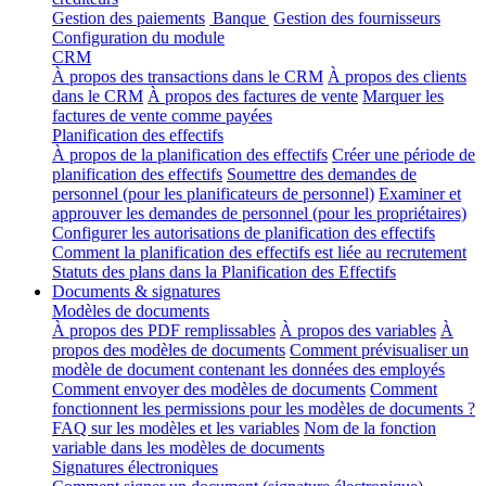
Gestion des paiements
Banque
Gestion des fournisseurs
Configuration du module
CRM
À propos des transactions dans le CRM
À propos des clients
dans le CRM
À propos des factures de vente
Marquer les
factures de vente comme payées
Planification des effectifs
À propos de la planification des effectifs
Créer une période de
planification des effectifs
Soumettre des demandes de
personnel (pour les planificateurs de personnel)
Examiner et
approuver les demandes de personnel (pour les propriétaires)
Configurer les autorisations de planification des effectifs
Comment la planification des effectifs est liée au recrutement
Statuts des plans dans la Planification des Effectifs
Documents & signatures
Modèles de documents
À propos des PDF remplissables
À propos des variables
À
propos des modèles de documents
Comment prévisualiser un
modèle de document contenant les données des employés
Comment envoyer des modèles de documents
Comment
fonctionnent les permissions pour les modèles de documents ?
FAQ sur les modèles et les variables
Nom de la fonction
variable dans les modèles de documents
Signatures électroniques