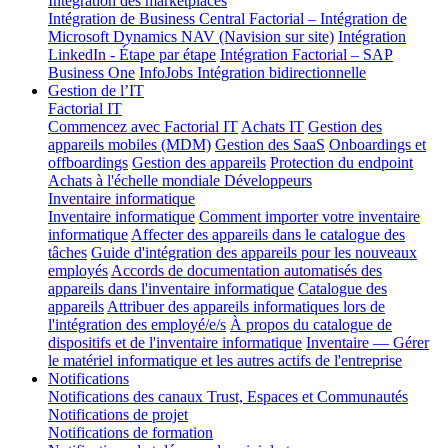
Intégration des marketplaces
Intégration de Business Central
Factorial – Intégration de
Microsoft Dynamics NAV (Navision sur site)
Intégration
LinkedIn - Étape par étape
Intégration Factorial – SAP
Business One
InfoJobs Intégration bidirectionnelle
Gestion de l’IT
Factorial IT
Commencez avec Factorial IT
Achats IT
Gestion des
appareils mobiles (MDM)
Gestion des SaaS
Onboardings et
offboardings
Gestion des appareils
Protection du endpoint
Achats à l'échelle mondiale
Développeurs
Inventaire informatique
Inventaire informatique
Comment importer votre inventaire
informatique
Affecter des appareils dans le catalogue des
tâches
Guide d'intégration des appareils pour les nouveaux
employés
Accords de documentation automatisés des
appareils dans l'inventaire informatique
Catalogue des
appareils
Attribuer des appareils informatiques lors de
l'intégration des employé/e/s
À propos du catalogue de
dispositifs et de l'inventaire informatique
Inventaire — Gérer
le matériel informatique et les autres actifs de l'entreprise
Notifications
Notifications des canaux Trust, Espaces et Communautés
Notifications de projet
Notifications de formation