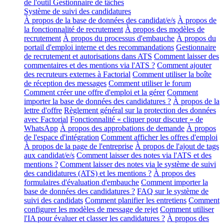
de l'outil Gestionnaire de tâches
Système de suivi des candidatures
À propos de la base de données des candidat/e/s
À propos de
la fonctionnalité de recrutement
À propos des modèles de
recrutement
À propos du processus d'embauche
À propos du
portail d'emploi interne et des recommandations
Gestionnaire
de recrutement et autorisations dans ATS
Comment laisser des
commentaires et des mentions via l'ATS ?
Comment ajouter
des recruteurs externes à Factorial
Comment utiliser la boîte
de réception des messages
Comment utiliser le forum
Comment créer une offre d'emploi et la gérer
Comment
importer la base de données des candidatures ?
À propos de la
lettre d'offre
Règlement général sur la protection des données
avec Factorial
Fonctionnalité « cliquer pour discuter » de
WhatsApp
À propos des approbations de demande
À propos
de l'espace d'intégration
Comment afficher les offres d'emploi
À propos de la page de l'entreprise
À propos de l'ajout de tags
aux candidat/e/s
Comment laisser des notes via l'ATS et des
mentions ?
Comment laisser des notes via le système de suivi
des candidatures (ATS) et les mentions ?
À propos des
formulaires d'évaluation d'embauche
Comment importer la
base de données des candidatures ?
FAQ sur le système de
suivi des candidats
Comment planifier les entretiens
Comment
configurer les modèles de message de rejet
Comment utiliser
l'IA pour évaluer et classer les candidatures ?
À propos des