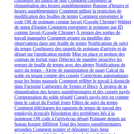
configurer les quarts de nuit
Comment configurer la
rémunération des heures supplémentaires
Banque d'heures et
heures supplémentaires
Comment utiliser la restriction de
modification des feuilles de temps
Comment enregistrer le
code QR de pointage comme favori (Google Chrome)
Widget
de statut d'équipe
Comment enregistrer le pointage par ID
comme favori (Google Chrome)
À propos des sorties de
travail manquées
Comment ajouter ou modifier des
observations dans une feuille de temps
Notifications de suivi
du temps
Configurez des rappels de pointage d'arrivée et de
départ sur l'application mobile
Mise en place et gestion des
contrats de forfait jours
Détectez de manière proactive les
erreurs de feuille de temps avec des alertes
Notifications de
suivi du temps - Alerte de manipulation de quart
Calcul du
solde en tenant compte des congés
Corrections automatiques
pour les freins manuels
Comment refléter le travail à domicile
dans Factorial
Catégories de Temps et Blocs
À propos de la
rémunération des heures supplémentaires et des congés payés
Compensation du solde négatif
Congés payés pris en compte
dans le calcul du Forfait Jours
Filtres de suivi du temps
Comment télécharger les rapports de temps de travail des
employés licenciés
Résolution des problèmes liés à la
pointeuse QR code à l'arrivée/au départ
Pointage depuis un
fuseau horaire différent
Total des heures supplémentaires
arrondies
Comment pointer et dépointer hors ligne