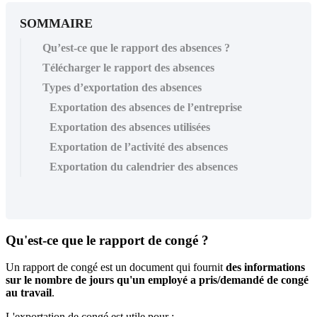
SOMMAIRE
Qu’est-ce que le rapport des absences ?
Télécharger le rapport des absences
Types d’exportation des absences
Exportation des absences de l’entreprise
Exportation des absences utilisées
Exportation de l’activité des absences
Exportation du calendrier des absences
Qu
'
est
-
ce
que
le
rapport
de
cong
é
?
Un
rapport
de
cong
é
est
un
document
qui
fournit
des
informations
sur
le
nombre
de
jours
qu
'
un
employ
é
a
pris
/
demand
é
de
cong
é
au
travail
.
L
'
exportation
de
cong
é
est
utile
pour
: