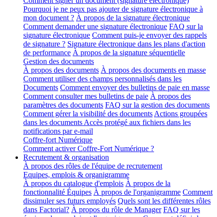
Comment signer un document (signature électronique)
Pourquoi je ne peux pas ajouter de signature électronique à
mon document ?
À propos de la signature électronique
Comment demander une signature électronique
FAQ sur la
signature électronique
Comment puis-je envoyer des rappels
de signature ?
Signature électronique dans les plans d'action
de performance
À propos de la signature séquentielle
Gestion des documents
À propos des documents
À propos des documents en masse
Comment utiliser des champs personnalisés dans les
Documents
Comment envoyer des bulletins de paie en masse
Comment consulter mes bulletins de paie
À propos des
paramètres des documents
FAQ sur la gestion des documents
Comment gérer la visibilité des documents
Actions groupées
dans les documents
Accès protégé aux fichiers dans les
notifications par e-mail
Coffre-fort Numérique
Comment activer Coffre-Fort Numérique ?
Recrutement & organisation
À propos des rôles de l'équipe de recrutement
Equipes, emplois & organigramme
À propos du catalogue d'emplois
À propos de la
fonctionnalité Équipes
À propos de l'organigramme
Comment
dissimuler ses futurs employés
Quels sont les différentes rôles
dans Factorial?
À propos du rôle de Manager
FAQ sur les