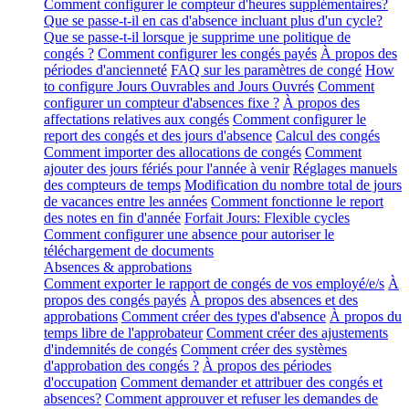
Comment configurer le compteur d'heures supplémentaires?
Que se passe-t-il en cas d'absence incluant plus d'un cycle?
Que se passe-t-il lorsque je supprime une politique de
congés ?
Comment configurer les congés payés
À propos des
périodes d'ancienneté
FAQ sur les paramètres de congé
How
to configure Jours Ouvrables and Jours Ouvrés
Comment
configurer un compteur d'absences fixe ?
À propos des
affectations relatives aux congés
Comment configurer le
report des congés et des jours d'absence
Calcul des congés
Comment importer des allocations de congés
Comment
ajouter des jours fériés pour l'année à venir
Réglages manuels
des compteurs de temps
Modification du nombre total de jours
de vacances entre les années
Comment fonctionne le report
des notes en fin d'année
Forfait Jours: Flexible cycles
Comment configurer une absence pour autoriser le
téléchargement de documents
Absences & approbations
Comment exporter le rapport de congés de vos employé/e/s
À
propos des congés payés
À propos des absences et des
approbations
Comment créer des types d'absence
À propos du
temps libre de l'approbateur
Comment créer des ajustements
d'indemnités de congés
Comment créer des systèmes
d'approbation des congés ?
À propos des périodes
d'occupation
Comment demander et attribuer des congés et
absences?
Comment approuver et refuser les demandes de