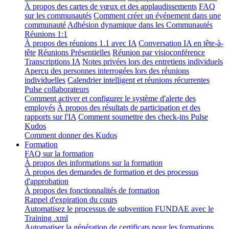
À propos des cartes de vœux et des applaudissements
FAQ
sur les communautés
Comment créer un événement dans une
communauté
Adhésion dynamique dans les Communautés
Réunions 1:1
À propos des réunions 1.1 avec IA
Conversation IA en tête-à-
tête
Réunions Présentielles
Réunion par visioconférence
Transcriptions IA
Notes privées lors des entretiens individuels
Aperçu des personnes interrogées lors des réunions
individuelles
Calendrier intelligent et réunions récurrentes
Pulse collaborateurs
Comment activer et configurer le système d'alerte des
employés
À propos des résultats de participation et des
rapports sur l'IA
Comment soumettre des check-ins Pulse
Kudos
Comment donner des Kudos
Formation
FAQ sur la formation
À propos des informations sur la formation
À propos des demandes de formation et des processus
d'approbation
À propos des fonctionnalités de formation
Rappel d'expiration du cours
Automatisez le processus de subvention FUNDAE avec le
Training .xml
Automatiser la génération de certificats pour les formations