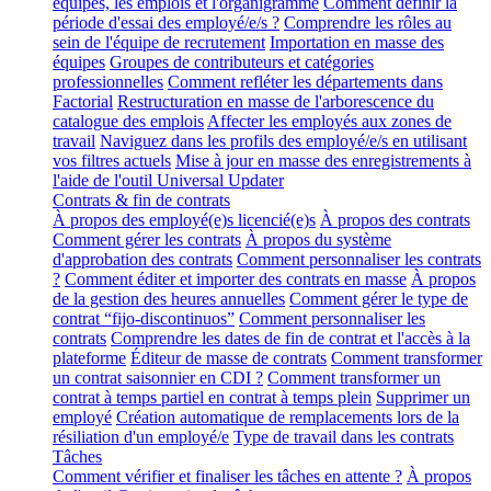
équipes, les emplois et l'organigramme
Comment définir la
période d'essai des employé/e/s ?
Comprendre les rôles au
sein de l'équipe de recrutement
Importation en masse des
équipes
Groupes de contributeurs et catégories
professionnelles
Comment refléter les départements dans
Factorial
Restructuration en masse de l'arborescence du
catalogue des emplois
Affecter les employés aux zones de
travail
Naviguez dans les profils des employé/e/s en utilisant
vos filtres actuels
Mise à jour en masse des enregistrements à
l'aide de l'outil Universal Updater
Contrats & fin de contrats
À propos des employé(e)s licencié(e)s
À propos des contrats
Comment gérer les contrats
À propos du système
d'approbation des contrats
Comment personnaliser les contrats
?
Comment éditer et importer des contrats en masse
À propos
de la gestion des heures annuelles
Comment gérer le type de
contrat “fijo-discontinuos”
Comment personnaliser les
contrats
Comprendre les dates de fin de contrat et l'accès à la
plateforme
Éditeur de masse de contrats
Comment transformer
un contrat saisonnier en CDI ?
Comment transformer un
contrat à temps partiel en contrat à temps plein
Supprimer un
employé
Création automatique de remplacements lors de la
résiliation d'un employé/e
Type de travail dans les contrats
Tâches
Comment vérifier et finaliser les tâches en attente ?
À propos