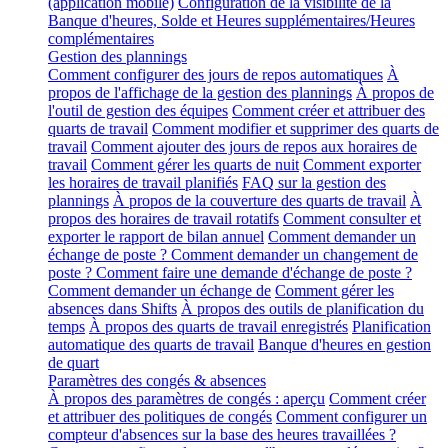
(application mobile)
Configuration de la visibilité de la
Banque d'heures, Solde et Heures supplémentaires/Heures
complémentaires
Gestion des plannings
Comment configurer des jours de repos automatiques
À
propos de l'affichage de la gestion des plannings
À propos de
l'outil de gestion des équipes
Comment créer et attribuer des
quarts de travail
Comment modifier et supprimer des quarts de
travail
Comment ajouter des jours de repos aux horaires de
travail
Comment gérer les quarts de nuit
Comment exporter
les horaires de travail planifiés
FAQ sur la gestion des
plannings
À propos de la couverture des quarts de travail
À
propos des horaires de travail rotatifs
Comment consulter et
exporter le rapport de bilan annuel
Comment demander un
échange de poste ? Comment demander un changement de
poste ? Comment faire une demande d'échange de poste ?
Comment demander un échange de
Comment gérer les
absences dans Shifts
À propos des outils de planification du
temps
À propos des quarts de travail enregistrés
Planification
automatique des quarts de travail
Banque d'heures en gestion
de quart
Paramètres des congés & absences
À propos des paramètres de congés : aperçu
Comment créer
et attribuer des politiques de congés
Comment configurer un
compteur d'absences sur la base des heures travaillées ?