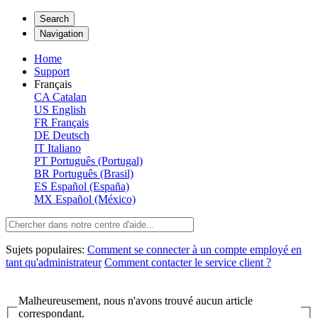
Search
Navigation
Home
Support
Français
CA
Catalan
US
English
FR
Français
DE
Deutsch
IT
Italiano
PT
Português (Portugal)
BR
Português (Brasil)
ES
Español (España)
MX
Español (México)
Sujets populaires:
Comment se connecter à un compte employé en
tant qu'administrateur
Comment contacter le service client ?
Malheureusement, nous n'avons trouvé aucun article
correspondant.