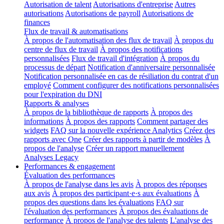
Autorisation de talent
Autorisations d'entreprise
Autres
autorisations
Autorisations de payroll
Autorisations de
finances
Flux de travail & automatisations
À propos de l'automatisation des flux de travail
À propos du
centre de flux de travail
À propos des notifications
personnalisées
Flux de travail d'intégration
À propos du
processus de départ
Notification d'anniversaire personnalisée
Notification personnalisée en cas de résiliation du contrat d'un
employé
Comment configurer des notifications personnalisées
pour l'expiration du DNI
Rapports & analyses
À propos de la bibliothèque de rapports
À propos des
informations
À propos des rapports
Comment partager des
widgets
FAQ sur la nouvelle expérience Analytics
Créez des
rapports avec One
Créer des rapports à partir de modèles
À
propos de l'analyse
Créer un rapport manuellement
Analyses Legacy
Performances & engagement
Évaluation des performances
À propos de l'analyse dans les avis
À propos des réponses
aux avis
À propos des participant·e·s aux évaluations
À
propos des questions dans les évaluations
FAQ sur
l'évaluation des performances
À propos des évaluations de
performance
À propos de l'analyse des talents
L'analyse des