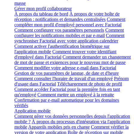
masse
Gérer mon profil collaborateur
À propos du tableau de bord
À propos de votre boîte de
réception : notifications et demandes centralisées
Comment
compléter mon profil d'employé personnel avec Factorial
Comment configurer vos paramètres personnels
Comment
configurer les notifications mobiles et par e-mail
Comment
synchroniser Factorial avec votre application calendrier
Comment activer l'authentification biométrique sur
l'application mobile
Comment trouver votre identifiant
d'employé dans Factorial
Comment demander un changement
de mot de passe et exigences pour le nouveau mot de passe
Comment modifier votre adresse e-mail dans Factorial
Gestion de vos paramètres de langue, de date et d'heure
Comment consulter l'horaire de travail d'un employé
Prénom
d'usage dans Factorial
Téléchargement de photo de profil
Comment accéder Factorial pour la première fois en tant
qu'employé
Comment mettre un employé à la retraite
Confirmation par e-mail automatique pour les domaines
vérifiés
Application mobile
Comment gérer vos données personnelles depuis l'application
mobile ?
À propos du processus d'intégration via l'application
mobile
Appareils mobiles pris en charge
Comment vérifier la
version de votre application
Boîte de réception sur mobile