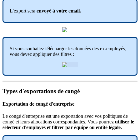
L
'
export
sera
envoy
é
à
votre
email
.
Si
vous
souhaitez
t
é
l
é
charger
les
donn
é
es
des
ex
-
employ
é
s
,
vous
devez
appliquer
des
filtres
:
Types
d
'
exportations
de
cong
é
Exportation
de
cong
é
d
'
entreprise
Le
cong
é
d
'
entreprise
est
une
exportation
avec
vos
politiques
de
cong
é
et
leurs
allocations
correspondantes
.
Vous
pourrez
utiliser
le
s
é
lecteur
d
'
employ
é
s
et
filtrer
par
é
quipe
ou
entit
é
l
é
gale
.