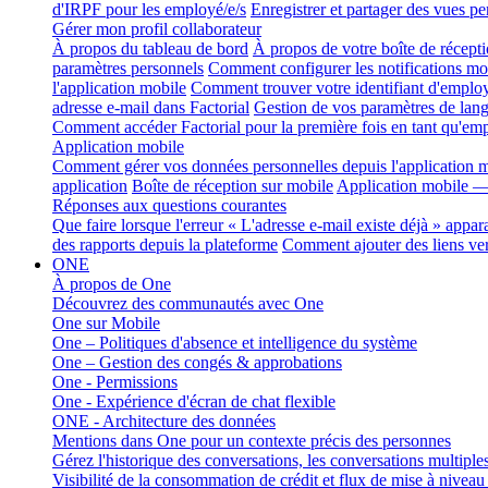
d'IRPF pour les employé/e/s
Enregistrer et partager des vues pe
Gérer mon profil collaborateur
À propos du tableau de bord
À propos de votre boîte de récepti
paramètres personnels
Comment configurer les notifications mob
l'application mobile
Comment trouver votre identifiant d'employ
adresse e-mail dans Factorial
Gestion de vos paramètres de lang
Comment accéder Factorial pour la première fois en tant qu'em
Application mobile
Comment gérer vos données personnelles depuis l'application m
application
Boîte de réception sur mobile
Application mobile — 
Réponses aux questions courantes
Que faire lorsque l'erreur « L'adresse e-mail existe déjà » appara
des rapports depuis la plateforme
Comment ajouter des liens ver
ONE
À propos de One
Découvrez des communautés avec One
One sur Mobile
One – Politiques d'absence et intelligence du système
One – Gestion des congés & approbations
One - Permissions
One - Expérience d'écran de chat flexible
ONE - Architecture des données
Mentions dans One pour un contexte précis des personnes
Gérez l'historique des conversations, les conversations multiple
Visibilité de la consommation de crédit et flux de mise à nivea