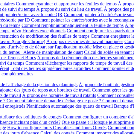
entaires
Comment examiner et approuver les feuilles de temps
À propos
s de suivi du temps
À propos du suivi du lieu de travail
À propos des p
 pointer/retirer avec le code QR
Comment pointer à l'entrée/sortie su
ée/sortie par ID
Comment pointer les entrées/sorties avec la reconnaiss
vi du temps
Comment remplir automatiquement la feuille de temps
À pr
temps prévu
Horaires exceptionnels
Comment configurer les quarts de n
restriction de modification des feuilles de temps
Comment enregistrer 
 favori (Google Chrome)
À propos des sorties de travail manquées
Comm
ge d'arrivée et de départ sur l'application mobile
Mise en place et gesti
vi du temps - Alerte de manipulation de quart
Calcul du solde en tenant
 de Temps et Blocs
À propos de la rémunération des heures supplément
suivi du temps
Comment télécharger les rapports de temps de travail des
érent
Total des heures supplémentaires arrondies
Comment pointer et dé
s complémentaires
de l'affichage de la gestion des plannings
À propos de l'outil de gestio
outer des jours de repos aux horaires de travail
Comment gérer les qua
s de travail
À propos des horaires de travail rotatifs
Comment consulter e
e ? Comment faire une demande d'échange de poste ? Comment deman
il enregistrés
Planification automatique des quarts de travail
Banque d'h
ttribuer des politiques de congés
Comment configurer un compteur d'abs
absence incluant plus d'un cycle?
Que se passe-t-il lorsque je supprime 
ngé
How to configure Jours Ouvrables and Jours Ouvrés
Comment confi
t des jours d'absence
Calcul des congés
Comment importer des allocati