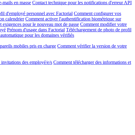
e-mails en masse
Contact technique pour les notifications d'erreur API
l d'employé personnel avec Factorial
Comment configurer vos
on calendrier
Comment activer l'authentification biométrique sur
 exigences pour le nouveau mot de passe
Comment modifier votre
oyé
Prénom d'usage dans Factorial
Téléchargement de photo de profil
 automatique pour les domaines vérifiés
areils mobiles pris en charge
Comment vérifier la version de votre
invitations des employé/e/s
Comment télécharger des informations et