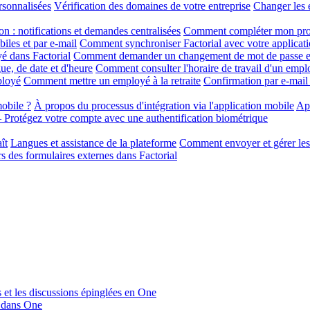
rsonnalisées
Vérification des domaines de votre entreprise
Changer les 
on : notifications et demandes centralisées
Comment compléter mon profi
iles et par e-mail
Comment synchroniser Factorial avec votre applicati
é dans Factorial
Comment demander un changement de mot de passe et
ue, de date et d'heure
Comment consulter l'horaire de travail d'un empl
ployé
Comment mettre un employé à la retraite
Confirmation par e-mail
obile ?
À propos du processus d'intégration via l'application mobile
App
Protégez votre compte avec une authentification biométrique
ît
Langues et assistance de la plateforme
Comment envoyer et gérer les 
s des formulaires externes dans Factorial
s et les discussions épinglées en One
u dans One