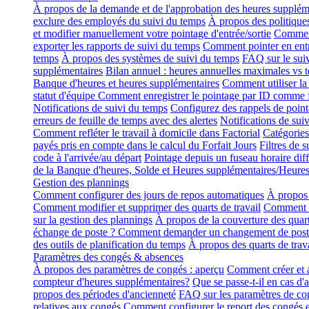
À propos de la demande et de l'approbation des heures supplém
exclure des employés du suivi du temps
À propos des politique
et modifier manuellement votre pointage d'entrée/sortie
Comment
exporter les rapports de suivi du temps
Comment pointer en entr
temps
À propos des systèmes de suivi du temps
FAQ sur le sui
supplémentaires
Bilan annuel : heures annuelles maximales vs 
Banque d'heures et heures supplémentaires
Comment utiliser la 
statut d'équipe
Comment enregistrer le pointage par ID comme
Notifications de suivi du temps
Configurez des rappels de pointa
erreurs de feuille de temps avec des alertes
Notifications de sui
Comment refléter le travail à domicile dans Factorial
Catégories
payés pris en compte dans le calcul du Forfait Jours
Filtres de 
code à l'arrivée/au départ
Pointage depuis un fuseau horaire diff
de la Banque d'heures, Solde et Heures supplémentaires/Heure
Gestion des plannings
Comment configurer des jours de repos automatiques
À propos 
Comment modifier et supprimer des quarts de travail
Comment aj
sur la gestion des plannings
À propos de la couverture des quart
échange de poste ? Comment demander un changement de post
des outils de planification du temps
À propos des quarts de trava
Paramètres des congés & absences
À propos des paramètres de congés : aperçu
Comment créer et a
compteur d'heures supplémentaires?
Que se passe-t-il en cas d'
propos des périodes d'ancienneté
FAQ sur les paramètres de co
relatives aux congés
Comment configurer le report des congés e