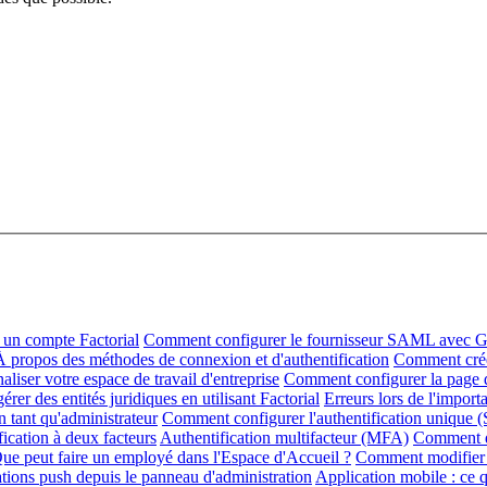
un compte Factorial
Comment configurer le fournisseur SAML avec G
À propos des méthodes de connexion et d'authentification
Comment créer
iser votre espace de travail d'entreprise
Comment configurer la page d
er des entités juridiques en utilisant Factorial
Erreurs lors de l'import
tant qu'administrateur
Comment configurer l'authentification unique 
ication à deux facteurs
Authentification multifacteur (MFA)
Comment dé
ue peut faire un employé dans l'Espace d'Accueil ?
Comment modifier 
ations push depuis le panneau d'administration
Application mobile : ce qu