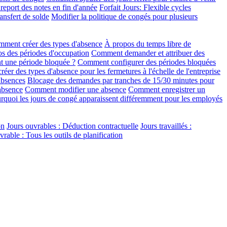
eport des notes en fin d'année
Forfait Jours: Flexible cycles
ansfert de solde
Modifier la politique de congés pour plusieurs
ment créer des types d'absence
À propos du temps libre de
s des périodes d'occupation
Comment demander et attribuer des
t une période bloquée ?
Comment configurer des périodes bloquées
er des types d'absence pour les fermetures à l'échelle de l'entreprise
absences
Blocage des demandes par tranches de 15/30 minutes pour
absence
Comment modifier une absence
Comment enregistrer un
rquoi les jours de congé apparaissent différemment pour les employés
on
Jours ouvrables : Déduction contractuelle
Jours travaillés :
able : Tous les outils de planification