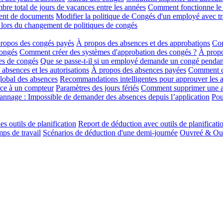
re total de jours de vacances entre les années
Comment fonctionne le r
ment de documents
Modifier la politique de Congés d'un employé avec tr
 lors du changement de politiques de congés
ropos des congés payés
À propos des absences et des approbations
Com
congés
Comment créer des systèmes d'approbation des congés ?
À propo
es de congés
Que se passe-t-il si un employé demande un congé pendan
absences et les autorisations
À propos des absences payées
Comment cré
lobal des absences
Recommandations intelligentes pour approuver les 
ce à un compteur
Paramètres des jours fériés
Comment supprimer une 
nnage : Impossible de demander des absences depuis l’application
Pou
es outils de planification
Report de déduction avec outils de planificati
ps de travail
Scénarios de déduction d'une demi-journée
Ouvreé & Ouvr