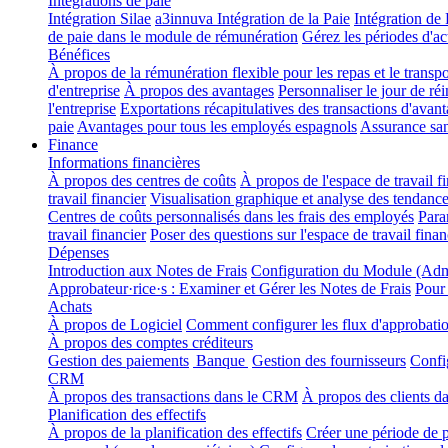
Intégrations de paie
Intégration Silae
a3innuva Intégration de la Paie
Intégration d
de paie dans le module de rémunération
Gérez les périodes d'ac
Bénéfices
À propos de la rémunération flexible pour les repas et le transp
d'entreprise
À propos des avantages
Personnaliser le jour de ré
l'entreprise
Exportations récapitulatives des transactions d'avan
paie
Avantages pour tous les employés espagnols
Assurance san
Finance
Informations financières
À propos des centres de coûts
À propos de l'espace de travail f
travail financier
Visualisation graphique et analyse des tendanc
Centres de coûts personnalisés dans les frais des employés
Para
travail financier
Poser des questions sur l'espace de travail fina
Dépenses
Introduction aux Notes de Frais
Configuration du Module (Adm
Approbateur·rice·s : Examiner et Gérer les Notes de Frais
Pour
Achats
À propos de Logiciel
Comment configurer les flux d'approbation
À propos des comptes créditeurs
Gestion des paiements
Banque
Gestion des fournisseurs
Confi
CRM
À propos des transactions dans le CRM
À propos des clients 
Planification des effectifs
À propos de la planification des effectifs
Créer une période de pl