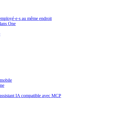
 employé·e·s au même endroit
 dans One
e
 mobile
One
assistant IA compatible avec MCP