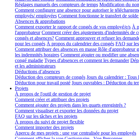
Réglages manuels des compteurs de temps
Modification du nomb
Comment configurer une absence pour autoriser le télécharge
employés/ employées
Comment fonctionne le transfert de solde
Absences & approbations
Comment exporter le rapport de congés de vos employé/e/s
À p
l'approbateur
Comment créer des ajustements d'indemnités de 
congés et absences?
Comment approuver et refuser les demand
pour les congés
À propos du calendrier des congés
FAQ sur les 
Comment attribuer des absences en masse
Rôle d'approbateur g
les indemnités horaires
Comment ajouter ou modifier une absen
congé maladie
Types d'absences et comment les demander
Dépa
et les administrateurs
Déductions d’absences
Déduction des compteurs de congés
Jours du calendrier : Tous l
Déduction pour travail posté
Jours ouvrables : Déduction du tem
Projets
À propos de l'outil de gestion de projet
Comment créer et attribuer des projets
Comment ajouter des projets dans les quarts enregistrés ?
Comment visualiser et exporter les données du projet
FAQ sur les tâches et les projets
À propos du suivi de projet flexible
Comment importer des projets
Aperçu de mes projets : une vue centralisée pour les employés
Comment afficher la vue Gestionnaire - Vue Personnes