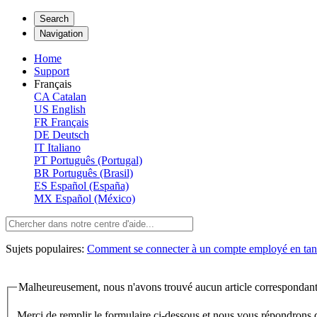
Search
Navigation
Home
Support
Français
CA
Catalan
US
English
FR
Français
DE
Deutsch
IT
Italiano
PT
Português (Portugal)
BR
Português (Brasil)
ES
Español (España)
MX
Español (México)
Sujets populaires:
Comment se connecter à un compte employé en tant
Malheureusement, nous n'avons trouvé aucun article correspondant
Merci de remplir le formulaire ci-dessous et nous vous répondrons 