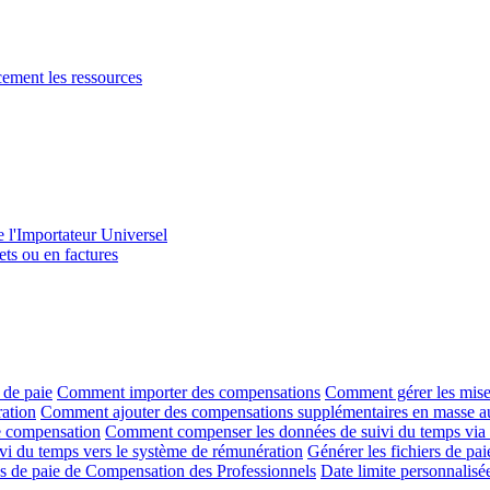
acement les ressources
e l'Importateur Universel
ets ou en factures
 de paie
Comment importer des compensations
Comment gérer les mises
ration
Comment ajouter des compensations supplémentaires en masse au
de compensation
Comment compenser les données de suivi du temps via
uivi du temps vers le système de rémunération
Générer les fichiers de pa
les de paie de Compensation des Professionnels
Date limite personnalisé