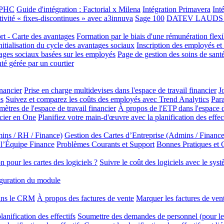
e PHC
Guide d'intégration : Factorial x Milena
Intégration Primavera
Int
tivité « fixes-discontinues » avec a3innuva
Sage 100
DATEV LAUDS In
ort - Carte des avantages
Formation par le biais d'une rémunération flexi
initialisation du cycle des avantages sociaux
Inscription des employés et
tages sociaux basées sur les employés
Page de gestion des soins de santé
té gérée par un courtier
inancier
Prise en charge multidevises dans l'espace de travail financier
J
es
Suivez et comparez les coûts des employés avec Trend Analytics
Para
mètres de l'espace de travail financier
À propos de l'ETP dans l'espace de
ncier en One
Planifiez votre main-d'œuvre avec la planification des effec
ins / RH / Finance)
Gestion des Cartes d’Entreprise (Admins / Finance
 l’Équipe Finance
Problèmes Courants et Support
Bonnes Pratiques et
 pour les cartes des logiciels ?
Suivre le coût des logiciels avec le sys
guration du module
dans le CRM
À propos des factures de vente
Marquer les factures de ve
anification des effectifs
Soumettre des demandes de personnel (pour les