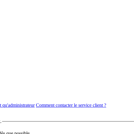
 qu'administrateur
Comment contacter le service client ?
.
dès que possible.