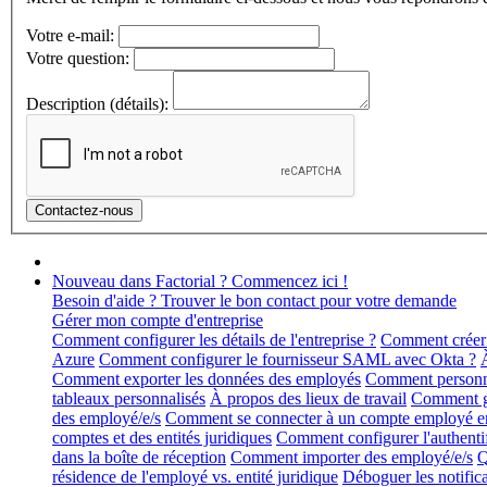
Votre e-mail:
Votre question:
Description (détails):
Nouveau dans Factorial ? Commencez ici !
Besoin d'aide ? Trouver le bon contact pour votre demande
Gérer mon compte d'entreprise
Comment configurer les détails de l'entreprise ?
Comment créer 
Azure
Comment configurer le fournisseur SAML avec Okta ?
Comment exporter les données des employés
Comment personnal
tableaux personnalisés
À propos des lieux de travail
Comment gér
des employé/e/s
Comment se connecter à un compte employé en 
comptes et des entités juridiques
Comment configurer l'authentif
dans la boîte de réception
Comment importer des employé/e/s
Q
résidence de l'employé vs. entité juridique
Déboguer les notific