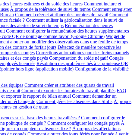
 des heures estimées et du solde des heures
Comment inclure et
auses
À propos de la tolérance de suivi du temps
Comment enregistrer
r Bureau
Comment créer et attribuer des horaires de travail
Comment
ance faciale ?
Comment utiliser la géolocalisation dans le suivi du
opos des alertes de suivi du temps
Rémunération des heures
uit
Comment configurer la rémunération des heures supplémentaires
le code QR de pointage comme favori (Google Chrome)
Widget de
ent ajouter ou modifier des observations dans une feuille de temps
on des contrats de forfait jours
Détectez de manière proactive les
 compte des congés
Corrections automatiques pour les freins manuels
aires et des congés payés
Compensation du solde négatif
Congés
 employés licenciés
Résolution des problèmes liés à la pointeuse QR
pointer hors ligne (application mobile)
Configuration de la visibilité
n des équipes
Comment créer et attribuer des quarts de travail
rts de nuit
Comment exporter les horaires de travail planifiés
FAQ
t exporter le rapport de bilan annuel
Comment demander un
der un échange de
Comment gérer les absences dans Shifts
À propos
eures en gestion de quart
ences sur la base des heures travaillées ?
Comment configurer le
une politique de congés ?
Comment configurer les congés payés
À
gurer un compteur d'absences fixe ?
À propos des affectations
ons de congés
Comment ajouter des jours fériés pour l'année à venir