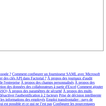
oogle ?
Comment configurer un fournisseur SAML avec Microsoft
 des clés API dans Factorial ?
À propos des journaux d'audit
e l'entreprise
À propos des champs personnalisés
À propos des
ation des données des collaborateurs à partir d'Excel
Comment ajouter
(SSO)
À propos des paramètres de sécurité
À propos des multi-
sactiver l'authentification à 2 facteurs
Prise de décision intelligente
les informations des employés
Emploi transfrontalier : pays de
i est possible et ce qui ne l’est pas
Configurer les pourcentages