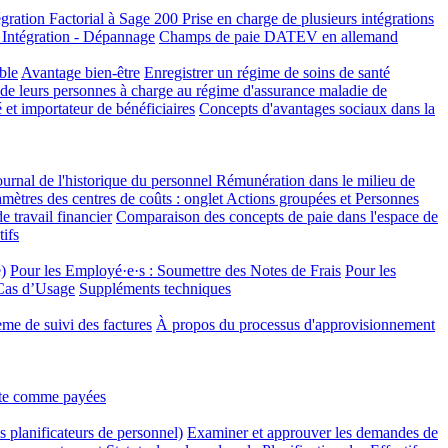
égration Factorial à Sage 200
Prise en charge de plusieurs intégrations
tégration - Dépannage
Champs de paie DATEV en allemand
ble
Avantage bien-être
Enregistrer un régime de soins de santé
 de leurs personnes à charge au régime d'assurance maladie de
 et importateur de bénéficiaires
Concepts d'avantages sociaux dans la
ournal de l'historique du personnel
Rémunération dans le milieu de
mètres des centres de coûts : onglet Actions groupées et Personnes
 travail financier
Comparaison des concepts de paie dans l'espace de
tifs
)
Pour les Employé·e·s : Soumettre des Notes de Frais
Pour les
 Cas d’Usage
Suppléments techniques
tème de suivi des factures
À propos du processus d'approvisionnement
nte comme payées
 planificateurs de personnel)
Examiner et approuver les demandes de