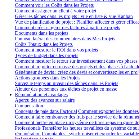
Comment voir les Coûts dans les Projets
Comment assigner un client à votre projet
Gérer les tâches dans les projets : vue en liste & vue Kanban
Vue de planification de projet : Planifier, affecter et gérer effic
Comment créer et gérer des factures à partir de projets
Documents dans les projets
Panneau latéral des commentaires dans Mes Projets
Coûts Totaux dans les Projets
Comment mesurer le ROI dans vos projets
Types de budget dans les projets
Comment mesurer le retour sur investissement dans vos phases
Comment importer en masse des projets et des phases à l'aide d
Générateur de devis : créez des devis et convertissez-les en proj
Actions groupées dans les Projets
Suivez le temps au niveau des tâches dans les Projets
Ajouter des personnes aux tâches de projet en masse
Rémunération et avantages
Aperçu des avances sur salaire
Compensation
Concepts de paie dans Factorial
Comment exporter les données
Comment faire rembourser des frais par le service de la rémuné
Comment mettre en place un système de titres-repas en guise 
Professionals
Transférer les heures travaillées du système de s
rémunération
Comptables : synchroniser et exporter les variab