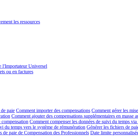
acement les ressources
e l'Importateur Universel
ets ou en factures
 de paie
Comment importer des compensations
Comment gérer les mises
ration
Comment ajouter des compensations supplémentaires en masse au
de compensation
Comment compenser les données de suivi du temps via
uivi du temps vers le système de rémunération
Générer les fichiers de pa
les de paie de Compensation des Professionnels
Date limite personnalisé