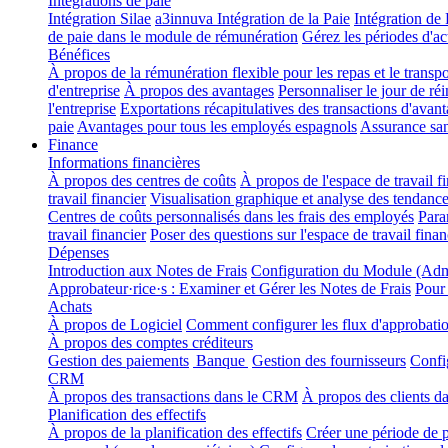
Intégrations de paie
Intégration Silae
a3innuva Intégration de la Paie
Intégration d
de paie dans le module de rémunération
Gérez les périodes d'ac
Bénéfices
À propos de la rémunération flexible pour les repas et le transp
d'entreprise
À propos des avantages
Personnaliser le jour de ré
l'entreprise
Exportations récapitulatives des transactions d'avan
paie
Avantages pour tous les employés espagnols
Assurance san
Finance
Informations financières
À propos des centres de coûts
À propos de l'espace de travail f
travail financier
Visualisation graphique et analyse des tendanc
Centres de coûts personnalisés dans les frais des employés
Para
travail financier
Poser des questions sur l'espace de travail fina
Dépenses
Introduction aux Notes de Frais
Configuration du Module (Adm
Approbateur·rice·s : Examiner et Gérer les Notes de Frais
Pour
Achats
À propos de Logiciel
Comment configurer les flux d'approbation
À propos des comptes créditeurs
Gestion des paiements
Banque
Gestion des fournisseurs
Confi
CRM
À propos des transactions dans le CRM
À propos des clients 
Planification des effectifs
À propos de la planification des effectifs
Créer une période de pl