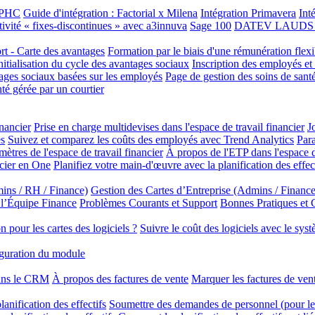
e PHC
Guide d'intégration : Factorial x Milena
Intégration Primavera
Int
tivité « fixes-discontinues » avec a3innuva
Sage 100
DATEV LAUDS In
ort - Carte des avantages
Formation par le biais d'une rémunération flexi
initialisation du cycle des avantages sociaux
Inscription des employés et
tages sociaux basées sur les employés
Page de gestion des soins de santé
té gérée par un courtier
inancier
Prise en charge multidevises dans l'espace de travail financier
J
es
Suivez et comparez les coûts des employés avec Trend Analytics
Para
mètres de l'espace de travail financier
À propos de l'ETP dans l'espace de
ncier en One
Planifiez votre main-d'œuvre avec la planification des effec
ins / RH / Finance)
Gestion des Cartes d’Entreprise (Admins / Finance
 l’Équipe Finance
Problèmes Courants et Support
Bonnes Pratiques et
 pour les cartes des logiciels ?
Suivre le coût des logiciels avec le sys
guration du module
dans le CRM
À propos des factures de vente
Marquer les factures de ve
anification des effectifs
Soumettre des demandes de personnel (pour les