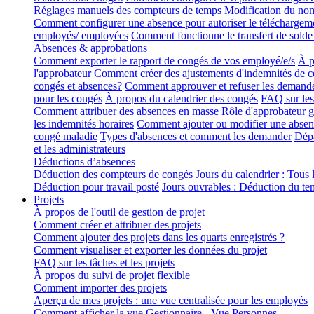
Réglages manuels des compteurs de temps
Modification du nomb
Comment configurer une absence pour autoriser le télécharge
employés/ employées
Comment fonctionne le transfert de solde
Absences & approbations
Comment exporter le rapport de congés de vos employé/e/s
À p
l'approbateur
Comment créer des ajustements d'indemnités de 
congés et absences?
Comment approuver et refuser les demand
pour les congés
À propos du calendrier des congés
FAQ sur les 
Comment attribuer des absences en masse
Rôle d'approbateur g
les indemnités horaires
Comment ajouter ou modifier une absen
congé maladie
Types d'absences et comment les demander
Dépa
et les administrateurs
Déductions d’absences
Déduction des compteurs de congés
Jours du calendrier : Tous l
Déduction pour travail posté
Jours ouvrables : Déduction du tem
Projets
À propos de l'outil de gestion de projet
Comment créer et attribuer des projets
Comment ajouter des projets dans les quarts enregistrés ?
Comment visualiser et exporter les données du projet
FAQ sur les tâches et les projets
À propos du suivi de projet flexible
Comment importer des projets
Aperçu de mes projets : une vue centralisée pour les employés
Comment afficher la vue Gestionnaire - Vue Personnes