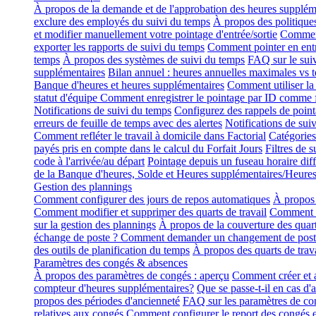
À propos de la demande et de l'approbation des heures supplém
exclure des employés du suivi du temps
À propos des politique
et modifier manuellement votre pointage d'entrée/sortie
Comment
exporter les rapports de suivi du temps
Comment pointer en entr
temps
À propos des systèmes de suivi du temps
FAQ sur le sui
supplémentaires
Bilan annuel : heures annuelles maximales vs 
Banque d'heures et heures supplémentaires
Comment utiliser la 
statut d'équipe
Comment enregistrer le pointage par ID comme
Notifications de suivi du temps
Configurez des rappels de pointa
erreurs de feuille de temps avec des alertes
Notifications de sui
Comment refléter le travail à domicile dans Factorial
Catégories
payés pris en compte dans le calcul du Forfait Jours
Filtres de 
code à l'arrivée/au départ
Pointage depuis un fuseau horaire diff
de la Banque d'heures, Solde et Heures supplémentaires/Heure
Gestion des plannings
Comment configurer des jours de repos automatiques
À propos 
Comment modifier et supprimer des quarts de travail
Comment aj
sur la gestion des plannings
À propos de la couverture des quart
échange de poste ? Comment demander un changement de post
des outils de planification du temps
À propos des quarts de trava
Paramètres des congés & absences
À propos des paramètres de congés : aperçu
Comment créer et a
compteur d'heures supplémentaires?
Que se passe-t-il en cas d'
propos des périodes d'ancienneté
FAQ sur les paramètres de co
relatives aux congés
Comment configurer le report des congés e