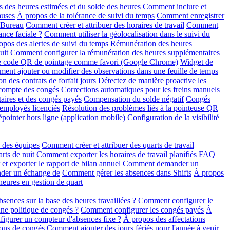
 des heures estimées et du solde des heures
Comment inclure et
auses
À propos de la tolérance de suivi du temps
Comment enregistrer
r Bureau
Comment créer et attribuer des horaires de travail
Comment
ance faciale ?
Comment utiliser la géolocalisation dans le suivi du
opos des alertes de suivi du temps
Rémunération des heures
uit
Comment configurer la rémunération des heures supplémentaires
le code QR de pointage comme favori (Google Chrome)
Widget de
ent ajouter ou modifier des observations dans une feuille de temps
on des contrats de forfait jours
Détectez de manière proactive les
 compte des congés
Corrections automatiques pour les freins manuels
aires et des congés payés
Compensation du solde négatif
Congés
 employés licenciés
Résolution des problèmes liés à la pointeuse QR
pointer hors ligne (application mobile)
Configuration de la visibilité
n des équipes
Comment créer et attribuer des quarts de travail
rts de nuit
Comment exporter les horaires de travail planifiés
FAQ
t exporter le rapport de bilan annuel
Comment demander un
der un échange de
Comment gérer les absences dans Shifts
À propos
eures en gestion de quart
ences sur la base des heures travaillées ?
Comment configurer le
une politique de congés ?
Comment configurer les congés payés
À
gurer un compteur d'absences fixe ?
À propos des affectations
ons de congés
Comment ajouter des jours fériés pour l'année à venir