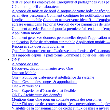
d'IRPF pour les employé/e/s
Enregistrer et partager des vues pe
Gérer mon profil collaborateur
À propos du tableau de bord
À propos de votre boîte de récepti
paramètres personnels
Comment configurer les notifications mob
l'application mobile
Comment trouver votre identifiant d'employ
adresse e-mail dans Factorial
Gestion de vos paramètres de lang
Comment accéder Factorial pour la première fois en tant qu'em
Application mobile
Comment gérer vos données personnelles depuis l'application m
application
Boîte de réception sur mobile
Application mobile — 
Réponses aux questions courantes
Que faire lorsque l'erreur « L'adresse e-mail existe déjà » appara
des rapports depuis la plateforme
Comment ajouter des liens ver
ONE
À propos de One
Découvrez des communautés avec One
One sur Mobile
One – Politiques d'absence et intelligence du système
One – Gestion des congés & approbations
One - Permissions
One - Expérience d'écran de chat flexible
ONE - Architecture des données
Mentions dans One pour un contexte précis des personnes
Gérez l'historique des conversations, les conversations multiple
Visibilité de la consommation de crédit et flux de mise à nivea