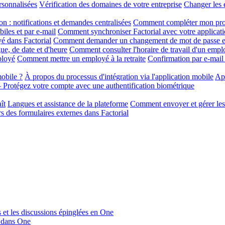
rsonnalisées
Vérification des domaines de votre entreprise
Changer les 
on : notifications et demandes centralisées
Comment compléter mon profi
iles et par e-mail
Comment synchroniser Factorial avec votre applicati
é dans Factorial
Comment demander un changement de mot de passe et
ue, de date et d'heure
Comment consulter l'horaire de travail d'un empl
ployé
Comment mettre un employé à la retraite
Confirmation par e-mail
obile ?
À propos du processus d'intégration via l'application mobile
App
Protégez votre compte avec une authentification biométrique
ît
Langues et assistance de la plateforme
Comment envoyer et gérer les 
s des formulaires externes dans Factorial
s et les discussions épinglées en One
u dans One