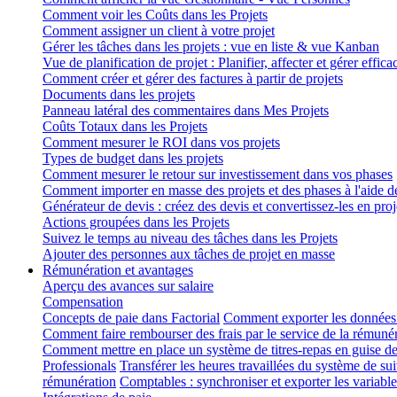
Comment voir les Coûts dans les Projets
Comment assigner un client à votre projet
Gérer les tâches dans les projets : vue en liste & vue Kanban
Vue de planification de projet : Planifier, affecter et gérer effic
Comment créer et gérer des factures à partir de projets
Documents dans les projets
Panneau latéral des commentaires dans Mes Projets
Coûts Totaux dans les Projets
Comment mesurer le ROI dans vos projets
Types de budget dans les projets
Comment mesurer le retour sur investissement dans vos phases
Comment importer en masse des projets et des phases à l'aide d
Générateur de devis : créez des devis et convertissez-les en proj
Actions groupées dans les Projets
Suivez le temps au niveau des tâches dans les Projets
Ajouter des personnes aux tâches de projet en masse
Rémunération et avantages
Aperçu des avances sur salaire
Compensation
Concepts de paie dans Factorial
Comment exporter les données
Comment faire rembourser des frais par le service de la rémuné
Comment mettre en place un système de titres-repas en guise 
Professionals
Transférer les heures travaillées du système de s
rémunération
Comptables : synchroniser et exporter les variab