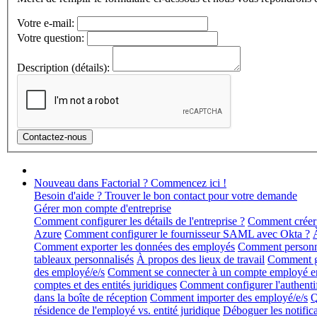
Votre e-mail:
Votre question:
Description (détails):
Nouveau dans Factorial ? Commencez ici !
Besoin d'aide ? Trouver le bon contact pour votre demande
Gérer mon compte d'entreprise
Comment configurer les détails de l'entreprise ?
Comment créer 
Azure
Comment configurer le fournisseur SAML avec Okta ?
Comment exporter les données des employés
Comment personnal
tableaux personnalisés
À propos des lieux de travail
Comment gér
des employé/e/s
Comment se connecter à un compte employé en 
comptes et des entités juridiques
Comment configurer l'authentif
dans la boîte de réception
Comment importer des employé/e/s
Q
résidence de l'employé vs. entité juridique
Déboguer les notific