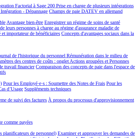
égration Factorial à Sage 200
Prise en charge de plusieurs intégrations
tégration - Dépannage
Champs de paie DATEV en allemand
ble
Avantage bien-être
Enregistrer un régime de soins de santé
 de leurs personnes à charge au régime d'assurance maladie de
 et importateur de bénéficiaires
Concepts d'avantages sociaux dans la
ournal de l'historique du personnel
Rémunération dans le milieu de
mètres des centres de coûts : onglet Actions groupées et Personnes
 travail financier
Comparaison des concepts de paie dans l'espace de
tifs
)
Pour les Employé·e·s : Soumettre des Notes de Frais
Pour les
 Cas d’Usage
Suppléments techniques
tème de suivi des factures
À propos du processus d'approvisionnement
nte comme payées
 planificateurs de personnel)
Examiner et approuver les demandes de