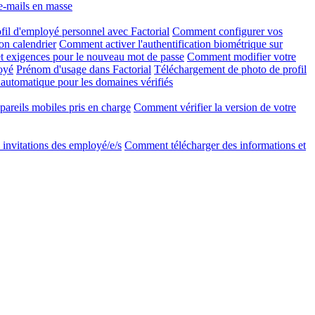
e-mails en masse
l d'employé personnel avec Factorial
Comment configurer vos
on calendrier
Comment activer l'authentification biométrique sur
 exigences pour le nouveau mot de passe
Comment modifier votre
oyé
Prénom d'usage dans Factorial
Téléchargement de photo de profil
 automatique pour les domaines vérifiés
areils mobiles pris en charge
Comment vérifier la version de votre
invitations des employé/e/s
Comment télécharger des informations et