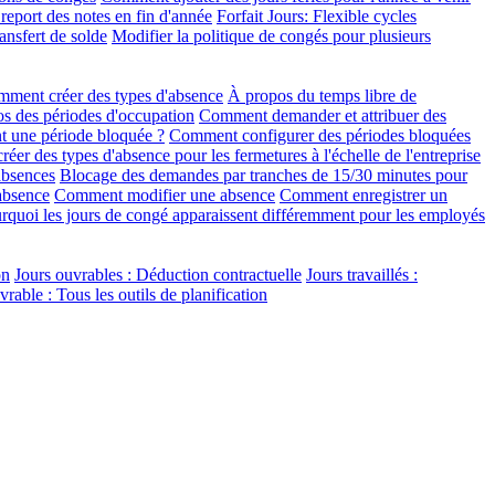
eport des notes en fin d'année
Forfait Jours: Flexible cycles
ansfert de solde
Modifier la politique de congés pour plusieurs
ment créer des types d'absence
À propos du temps libre de
s des périodes d'occupation
Comment demander et attribuer des
t une période bloquée ?
Comment configurer des périodes bloquées
er des types d'absence pour les fermetures à l'échelle de l'entreprise
absences
Blocage des demandes par tranches de 15/30 minutes pour
absence
Comment modifier une absence
Comment enregistrer un
rquoi les jours de congé apparaissent différemment pour les employés
on
Jours ouvrables : Déduction contractuelle
Jours travaillés :
able : Tous les outils de planification