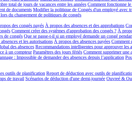
re total de jours de vacances entre les années
Comment fonctionne le r
ment de documents
Modifier la politique de Congés d'un employé avec tr
 lors du changement de politiques de congés
ropos des congés payés
À propos des absences et des approbations
Com
congés
Comment créer des systèmes d'approbation des congés ?
À propo
es de congés
Que se passe-t-il si un employé demande un congé pendan
absences et les autorisations
À propos des absences payées
Comment cré
lobal des absences
Recommandations intelligentes pour approuver les 
ce à un compteur
Paramètres des jours fériés
Comment supprimer une 
nnage : Impossible de demander des absences depuis l’application
Pou
es outils de planification
Report de déduction avec outils de planificati
ps de travail
Scénarios de déduction d'une demi-journée
Ouvreé & Ouvr