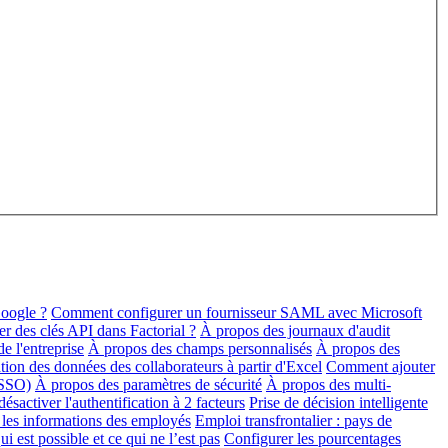
oogle ?
Comment configurer un fournisseur SAML avec Microsoft
 des clés API dans Factorial ?
À propos des journaux d'audit
e l'entreprise
À propos des champs personnalisés
À propos des
ation des données des collaborateurs à partir d'Excel
Comment ajouter
(SSO)
À propos des paramètres de sécurité
À propos des multi-
sactiver l'authentification à 2 facteurs
Prise de décision intelligente
les informations des employés
Emploi transfrontalier : pays de
i est possible et ce qui ne l’est pas
Configurer les pourcentages