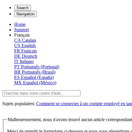
Search
Navigation
Home
Support
Français
CA
Catalan
US
English
FR
Français
DE
Deutsch
IT
Italiano
PT
Português (Portugal)
BR
Português (Brasil)
ES
Español (España)
MX
Español (México)
Sujets populaires:
Comment se connecter à un compte employé en tant
Malheureusement, nous n'avons trouvé aucun article correspondant
Merci de remplir le formulaire ci-dessous et nous vous répondrons 