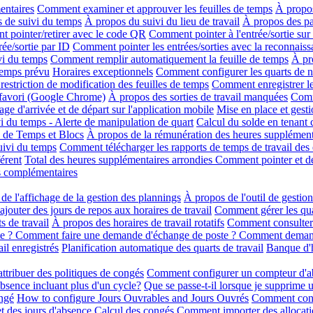
entaires
Comment examiner et approuver les feuilles de temps
À propos
s de suivi du temps
À propos du suivi du lieu de travail
À propos des p
 pointer/retirer avec le code QR
Comment pointer à l'entrée/sortie su
ée/sortie par ID
Comment pointer les entrées/sorties avec la reconnaiss
vi du temps
Comment remplir automatiquement la feuille de temps
À pr
temps prévu
Horaires exceptionnels
Comment configurer les quarts de n
restriction de modification des feuilles de temps
Comment enregistrer 
 favori (Google Chrome)
À propos des sorties de travail manquées
Comm
ge d'arrivée et de départ sur l'application mobile
Mise en place et gesti
vi du temps - Alerte de manipulation de quart
Calcul du solde en tenant
 de Temps et Blocs
À propos de la rémunération des heures supplément
suivi du temps
Comment télécharger les rapports de temps de travail des
érent
Total des heures supplémentaires arrondies
Comment pointer et dé
s complémentaires
de l'affichage de la gestion des plannings
À propos de l'outil de gestio
outer des jours de repos aux horaires de travail
Comment gérer les qua
s de travail
À propos des horaires de travail rotatifs
Comment consulter e
e ? Comment faire une demande d'échange de poste ? Comment deman
il enregistrés
Planification automatique des quarts de travail
Banque d'h
ttribuer des politiques de congés
Comment configurer un compteur d'abs
absence incluant plus d'un cycle?
Que se passe-t-il lorsque je supprime 
ngé
How to configure Jours Ouvrables and Jours Ouvrés
Comment confi
t des jours d'absence
Calcul des congés
Comment importer des allocati