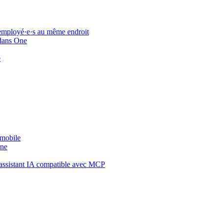
 employé·e·s au même endroit
 dans One
e
 mobile
One
assistant IA compatible avec MCP