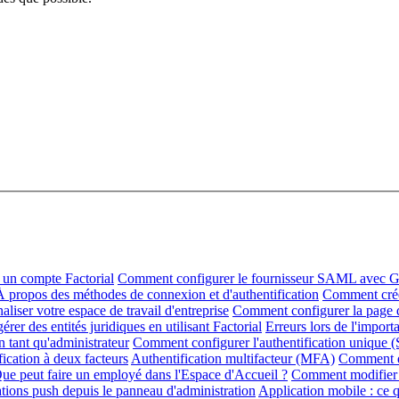
un compte Factorial
Comment configurer le fournisseur SAML avec G
À propos des méthodes de connexion et d'authentification
Comment créer
iser votre espace de travail d'entreprise
Comment configurer la page d
er des entités juridiques en utilisant Factorial
Erreurs lors de l'import
tant qu'administrateur
Comment configurer l'authentification unique 
ication à deux facteurs
Authentification multifacteur (MFA)
Comment dé
ue peut faire un employé dans l'Espace d'Accueil ?
Comment modifier 
ations push depuis le panneau d'administration
Application mobile : ce qu