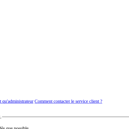
 qu'administrateur
Comment contacter le service client ?
.
dès que possible.