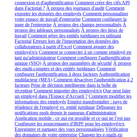
connexion et d'authentification
Comment créer des clés API
dans Factorial ?
À propos des journaux d'audit
Comment
exporter les données des employés
Comment personnaliser
votre espace de travail d'entreprise
Comment configurer la
page de l'entreprise
À propos des champs personnalisés
À
propos des tableaux personnalisés
À propos des lieux de
travail
Comment gérer des entités juridiques en utilisant
Factorial
Erreurs lors de l'importation des données des
collaborateurs à partir d'Excel
Comment ajouter des
employé/e/s
Comment se connecter à un compte employé en
tant qu'administrateur
Comment configurer l'authentification
unique (SSO)
À propos des paramètres de sécurité
À propos
des multi-comptes et des entités juridiques
Comment
configurer l'authentification à deux facteurs
Authentification
multifacteur (MFA)
Comment désactiver l'authentification à 2
facteurs
Prise de décision intelligente dans la boîte de
réception
Comment importer des employé/e/s
Que peut faire
un employé dans l'Espace d'Accueil ?
Comment modifier les
informations des employés
Emploi transfrontalier : pays de
résidence de l'employé vs. entité juridique
Déboguer les
notifications push depuis le panneau d'administration
Application mobile : ce qui est possible et ce qui ne l’est pas
Configurer les pourcentages d'IRPF pour les employé/e/s
Enregistrer et partager des vues personnalisées
Vérification
des domaines de votre entreprise
Changer les e-mails en