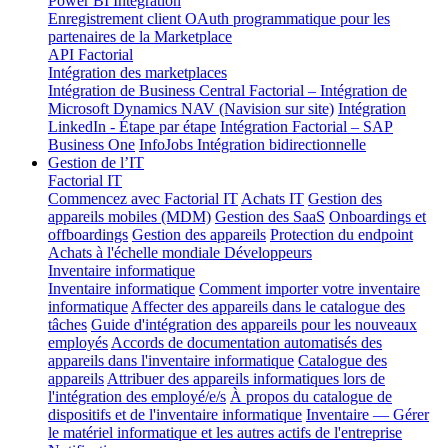
Power BI Integration
Enregistrement client OAuth programmatique pour les
partenaires de la Marketplace
API Factorial
Intégration des marketplaces
Intégration de Business Central
Factorial – Intégration de
Microsoft Dynamics NAV (Navision sur site)
Intégration
LinkedIn - Étape par étape
Intégration Factorial – SAP
Business One
InfoJobs Intégration bidirectionnelle
Gestion de l’IT
Factorial IT
Commencez avec Factorial IT
Achats IT
Gestion des
appareils mobiles (MDM)
Gestion des SaaS
Onboardings et
offboardings
Gestion des appareils
Protection du endpoint
Achats à l'échelle mondiale
Développeurs
Inventaire informatique
Inventaire informatique
Comment importer votre inventaire
informatique
Affecter des appareils dans le catalogue des
tâches
Guide d'intégration des appareils pour les nouveaux
employés
Accords de documentation automatisés des
appareils dans l'inventaire informatique
Catalogue des
appareils
Attribuer des appareils informatiques lors de
l'intégration des employé/e/s
À propos du catalogue de
dispositifs et de l'inventaire informatique
Inventaire — Gérer
le matériel informatique et les autres actifs de l'entreprise