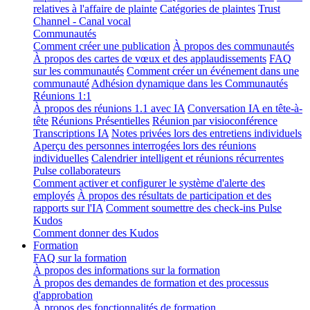
relatives à l'affaire de plainte
Catégories de plaintes
Trust
Channel - Canal vocal
Communautés
Comment créer une publication
À propos des communautés
À propos des cartes de vœux et des applaudissements
FAQ
sur les communautés
Comment créer un événement dans une
communauté
Adhésion dynamique dans les Communautés
Réunions 1:1
À propos des réunions 1.1 avec IA
Conversation IA en tête-à-
tête
Réunions Présentielles
Réunion par visioconférence
Transcriptions IA
Notes privées lors des entretiens individuels
Aperçu des personnes interrogées lors des réunions
individuelles
Calendrier intelligent et réunions récurrentes
Pulse collaborateurs
Comment activer et configurer le système d'alerte des
employés
À propos des résultats de participation et des
rapports sur l'IA
Comment soumettre des check-ins Pulse
Kudos
Comment donner des Kudos
Formation
FAQ sur la formation
À propos des informations sur la formation
À propos des demandes de formation et des processus
d'approbation
À propos des fonctionnalités de formation