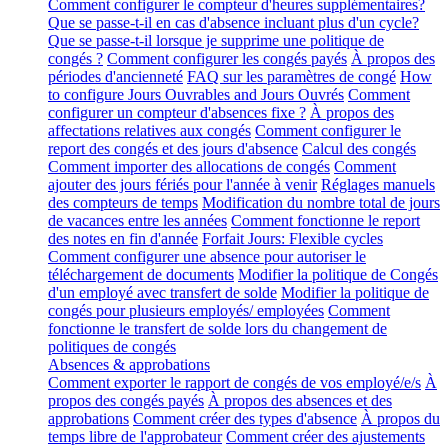
Comment configurer le compteur d'heures supplémentaires?
Que se passe-t-il en cas d'absence incluant plus d'un cycle?
Que se passe-t-il lorsque je supprime une politique de
congés ?
Comment configurer les congés payés
À propos des
périodes d'ancienneté
FAQ sur les paramètres de congé
How
to configure Jours Ouvrables and Jours Ouvrés
Comment
configurer un compteur d'absences fixe ?
À propos des
affectations relatives aux congés
Comment configurer le
report des congés et des jours d'absence
Calcul des congés
Comment importer des allocations de congés
Comment
ajouter des jours fériés pour l'année à venir
Réglages manuels
des compteurs de temps
Modification du nombre total de jours
de vacances entre les années
Comment fonctionne le report
des notes en fin d'année
Forfait Jours: Flexible cycles
Comment configurer une absence pour autoriser le
téléchargement de documents
Modifier la politique de Congés
d'un employé avec transfert de solde
Modifier la politique de
congés pour plusieurs employés/ employées
Comment
fonctionne le transfert de solde lors du changement de
politiques de congés
Absences & approbations
Comment exporter le rapport de congés de vos employé/e/s
À
propos des congés payés
À propos des absences et des
approbations
Comment créer des types d'absence
À propos du
temps libre de l'approbateur
Comment créer des ajustements