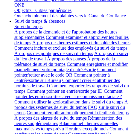
ONE
Objectifs - Cibles par périodes
One acheminement des plaintes vers le Canal de Confiance
Suivi du temps & absences
Suivi du temps
À propos de la demande et de l'approbation des heures
supplémentaires
Comment examiner et approuver les feuilles
de temps
À propos des heures estimées et du solde des heures
Comment inclure et exclure des employés du suivi du temps
À propos des politiques de suivi du temps
À propos du suivi
du lieu de travail
À propos des pauses
À propos de la
tolérance de suivi du temps
Comment enregistrer et modifier
manuellement votre pointage d'entrée/sortie
Comment
pointer/retirer avec le code QR
Comment pointer à
l'entrée/sortie sur Bureau
Comment créer et attribuer des
horaires de travail
Comment exporter les rapports de suivi du
temps
Comment pointer en entrée/sortie par ID
Comment
pointer les entrées/sorties avec la reconnaissance faciale ?
Comment utiliser la géolocalisation dans le suivi du temps
À
propos des systèmes de suivi du temps
FAQ sur le suivi du
temps
Comment remplir automatiquement la feuille de temps
À propos des alertes de suivi du temps
Rémunération des
heures supplémentaires
Bilan annuel : heures annuelles
maximales vs temps prévu
Horaires exceptionnels
Comment