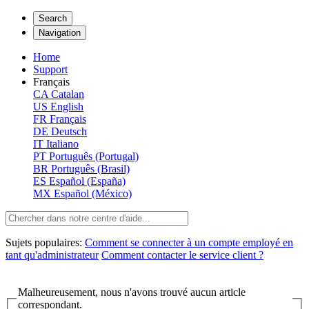
Search
Navigation
Home
Support
Français
CA
Catalan
US
English
FR
Français
DE
Deutsch
IT
Italiano
PT
Português (Portugal)
BR
Português (Brasil)
ES
Español (España)
MX
Español (México)
Sujets populaires:
Comment se connecter à un compte employé en
tant qu'administrateur
Comment contacter le service client ?
Malheureusement, nous n'avons trouvé aucun article
correspondant.