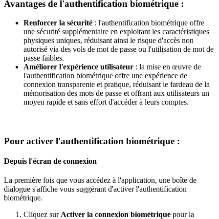
Avantages
de
l
'
authentification
biom
é
trique
:
Renforcer
la
s
é
curit
é
:
l
'
authentification
biom
é
trique
offre
une
s
é
curit
é
suppl
é
mentaire
en
exploitant
les
caract
é
ristiques
physiques
uniques
,
r
é
duisant
ainsi
le
risque
d
'
acc
è
s
non
autoris
é
via
des
vols
de
mot
de
passe
ou
l
'
utilisation
de
mot
de
passe
faibles
.
Am
é
liorer
l
'
exp
é
rience
utilisateur
:
la
mise
en
œ
uvre
de
l
'
authentification
biom
é
trique
offre
une
exp
é
rience
de
connexion
transparente
et
pratique
,
r
é
duisant
le
fardeau
de
la
m
é
morisation
des
mots
de
passe
et
offrant
aux
utilisateurs
un
moyen
rapide
et
sans
effort
d
'
acc
é
der
à
leurs
comptes
.
Pour
activer
l
'
authentification
biom
é
trique
:
Depuis
l
'
é
cran
de
connexion
La
premi
è
re
fois
que
vous
acc
é
dez
à
l
'
application
,
une
bo
î
te
de
dialogue
s
'
affiche
vous
sugg
é
rant
d
'
activer
l
'
authentification
biom
é
trique
.
Cliquez
sur
Activer
la
connexion
biom
é
trique
pour
la