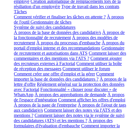
employé
Création automatique de remplacements lors de la
résiliation d'un employé/e
Type de travail dans les contrats
Tâches
Comment vérifier et finaliser les tâches en attente ?
À propos
de l'outil Gestionnaire de tâches
Système de suivi des candidatures
À propos de la base de données des candidat/e/s
À propos de
la fonctionnalité de recrutement
À propos des modèles de
recrutement
À propos du processus d'embauche
À propos du
portail d'emploi interne et des recommandations
Gestionnaire
de recrutement et autorisations dans ATS
Comment laisser des
commentaires et des mentions via l'ATS ?
Comment ajouter
des recruteurs externes à Factorial
Comment utiliser la boîte
de réception des messages
Comment utiliser le forum
Comment créer une offre d'emploi et la gérer
Comment
importer la base de données des candidatures ?
À propos de la
lettre d'offre
Règlement général sur la protection des données
avec Factorial
Fonctionnalité « cliquer pour discuter » de
WhatsApp
À propos des approbations de demande
À propos
de l'espace d'intégration
Comment afficher les offres d'emploi
À propos de la page de l'entreprise
À propos de l'ajout de tags
aux candidat/e/s
Comment laisser des notes via l'ATS et des
mentions ?
Comment laisser des notes via le système de suivi
des candidatures (ATS) et les mentions ?
À propos des
formulaires d'évaluation d'embauche
Comment importer la