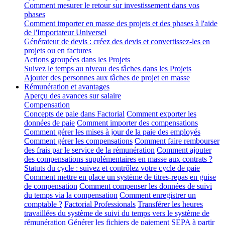
Comment mesurer le retour sur investissement dans vos
phases
Comment importer en masse des projets et des phases à l'aide
de l'Importateur Universel
Générateur de devis : créez des devis et convertissez-les en
projets ou en factures
Actions groupées dans les Projets
Suivez le temps au niveau des tâches dans les Projets
Ajouter des personnes aux tâches de projet en masse
Rémunération et avantages
Aperçu des avances sur salaire
Compensation
Concepts de paie dans Factorial
Comment exporter les
données de paie
Comment importer des compensations
Comment gérer les mises à jour de la paie des employés
Comment gérer les compensations
Comment faire rembourser
des frais par le service de la rémunération
Comment ajouter
des compensations supplémentaires en masse aux contrats ?
Statuts du cycle : suivez et contrôlez votre cycle de paie
Comment mettre en place un système de titres-repas en guise
de compensation
Comment compenser les données de suivi
du temps via la compensation
Comment enregistrer un
comptable ?
Factorial Professionals
Transférer les heures
travaillées du système de suivi du temps vers le système de
rémunération
Générer les fichiers de paiement SEPA à partir