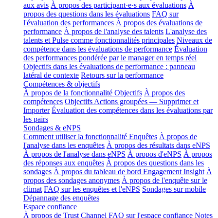
aux avis
À propos des participant·e·s aux évaluations
À
propos des questions dans les évaluations
FAQ sur
l'évaluation des performances
À propos des évaluations de
performance
À propos de l'analyse des talents
L'analyse des
talents et Pulse comme fonctionnalités principales
Niveaux de
compétence dans les évaluations de performance
Évaluation
des performances pondérée par le manager en temps réel
Objectifs dans les évaluations de performance : panneau
latéral de contexte
Retours sur la performance
Compétences & objectifs
À propos de la fonctionnalité Objectifs
À propos des
compétences
Objectifs Actions groupées — Supprimer et
Importer
Évaluation des compétences dans les évaluations par
les pairs
Sondages & eNPS
Comment utiliser la fonctionnalité Enquêtes
À propos de
l'analyse dans les enquêtes
À propos des résultats dans eNPS
À propos de l'analyse dans eNPS
À propos d'eNPS
À propos
des réponses aux enquêtes
À propos des questions dans les
sondages
À propos du tableau de bord Engagement Insight
À
propos des sondages anonymes
À propos de l'enquête sur le
climat
FAQ sur les enquêtes et l'eNPS
Sondages sur mobile
Dépannage des enquêtes
Espace confiance
À propos de Trust Channel
FAQ sur l'espace confiance
Notes