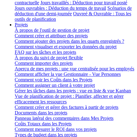
contractuelle
Jours travaillés : Déduction pour travail posté
Jours ouvrables : Déduction du temps de travail
Scénarios de
déduction d'une demi-journée
Ouvreé & Ouvrable : Tous les
outils de planification
Projets
À propos de l'outil de gestion de projet
Comment créer et attribuer des projets
Comment ajouter des projets dans les quarts enregistrés ?
Comment visualiser et exporter les données du projet
FAQ sur les tâches et les projets
À propos du suivi de projet flexible
Comment importer des projets
Aperçu de mes projets : une vue centralisée pour les employés
Comment afficher la vue Gestionnaire - Vue Personnes
Comment voir les Coûts dans les Projets
Comment assigner un client à votre projet
Gérer les tâches dans les projets : vue en liste & vue Kanban
Vue de planification de projet : Planifier, affecter et gérer
efficacement les ressources
Comment créer et gérer des factures à partir de projets
Documents dans les projets
Panneau latéral des commentaires dans Mes Projets
Coûts Totaux dans les Projets
Comment mesurer le ROI dans vos projets
Types de budget dans les projets