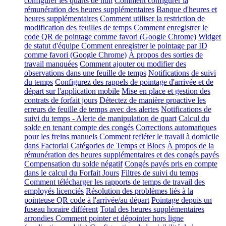
configurer les quarts de nuit
Comment configurer la
rémunération des heures supplémentaires
Banque d'heures et
heures supplémentaires
Comment utiliser la restriction de
modification des feuilles de temps
Comment enregistrer le
code QR de pointage comme favori (Google Chrome)
Widget
de statut d'équipe
Comment enregistrer le pointage par ID
comme favori (Google Chrome)
À propos des sorties de
travail manquées
Comment ajouter ou modifier des
observations dans une feuille de temps
Notifications de suivi
du temps
Configurez des rappels de pointage d'arrivée et de
départ sur l'application mobile
Mise en place et gestion des
contrats de forfait jours
Détectez de manière proactive les
erreurs de feuille de temps avec des alertes
Notifications de
suivi du temps - Alerte de manipulation de quart
Calcul du
solde en tenant compte des congés
Corrections automatiques
pour les freins manuels
Comment refléter le travail à domicile
dans Factorial
Catégories de Temps et Blocs
À propos de la
rémunération des heures supplémentaires et des congés payés
Compensation du solde négatif
Congés payés pris en compte
dans le calcul du Forfait Jours
Filtres de suivi du temps
Comment télécharger les rapports de temps de travail des
employés licenciés
Résolution des problèmes liés à la
pointeuse QR code à l'arrivée/au départ
Pointage depuis un
fuseau horaire différent
Total des heures supplémentaires
arrondies
Comment pointer et dépointer hors ligne