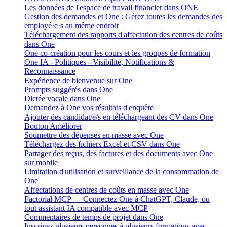
Les données de l'espace de travail financier dans ONE
Gestion des demandes et One : Gérez toutes les demandes des
employé·e·s au même endroit
Téléchargement des rapports d'affectation des centres de coûts
dans One
One co-création pour les cours et les groupes de formation
One IA - Politiques - Visibilité, Notifications &
Reconnaissance
Expérience de bienvenue sur One
Prompts suggérés dans One
Dictée vocale dans One
Demandez à One vos résultats d'enquête
Ajouter des candidat/e/s en téléchargeant des CV dans One
Bouton Améliorer
Soumettre des dépenses en masse avec One
Téléchargez des fichiers Excel et CSV dans One
Partager des reçus, des factures et des documents avec One
sur mobile
Limitation d'utilisation et surveillance de la consommation de
One
Affectations de centres de coûts en masse avec One
Factorial MCP — Connectez One à ChatGPT, Claude, ou
tout assistant IA compatible avec MCP
Commentaires de temps de projet dans One
Inscrivez plusieurs personnes à plusieurs formations avec