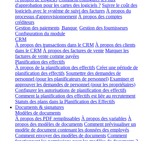
d'approbation pour les cartes des logiciels ?
Suivre le coût des
logiciels avec le système de suivi des factures
À propos du
processus d'approvisionnement
À propos des comptes
créditeurs
Gestion des paiements
Banque
Gestion des fournisseurs
Configuration du module
CRM
À propos des transactions dans le CRM
À propos des clients
dans le CRM
À propos des factures de vente
Marquer les
factures de vente comme payées
Planification des effectifs
À propos de la planification des effectifs
Créer une période de
planification des effectifs
Soumettre des demandes de
personnel (pour les planificateurs de personnel)
Examiner et
approuver les demandes de personnel (pour les propriétaires)
Configurer les autorisations de planification des effectifs
Comment la planification des effectifs est liée au recrutement
Statuts des plans dans la Planification des Effectifs
Documents & signatures
Modèles de documents
À propos des PDF remplissables
À propos des variables
À
propos des modèles de documents
Comment prévisualiser un
modèle de document contenant les données des employés
Comment envoyer des modèles de documents
Comment