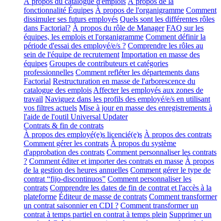
À propos du catalogue d'emplois
À propos de la
fonctionnalité Équipes
À propos de l'organigramme
Comment
dissimuler ses futurs employés
Quels sont les différentes rôles
dans Factorial?
À propos du rôle de Manager
FAQ sur les
équipes, les emplois et l'organigramme
Comment définir la
période d'essai des employé/e/s ?
Comprendre les rôles au
sein de l'équipe de recrutement
Importation en masse des
équipes
Groupes de contributeurs et catégories
professionnelles
Comment refléter les départements dans
Factorial
Restructuration en masse de l'arborescence du
catalogue des emplois
Affecter les employés aux zones de
travail
Naviguez dans les profils des employé/e/s en utilisant
vos filtres actuels
Mise à jour en masse des enregistrements à
l'aide de l'outil Universal Updater
Contrats & fin de contrats
À propos des employé(e)s licencié(e)s
À propos des contrats
Comment gérer les contrats
À propos du système
d'approbation des contrats
Comment personnaliser les contrats
?
Comment éditer et importer des contrats en masse
À propos
de la gestion des heures annuelles
Comment gérer le type de
contrat “fijo-discontinuos”
Comment personnaliser les
contrats
Comprendre les dates de fin de contrat et l'accès à la
plateforme
Éditeur de masse de contrats
Comment transformer
un contrat saisonnier en CDI ?
Comment transformer un
contrat à temps partiel en contrat à temps plein
Supprimer un