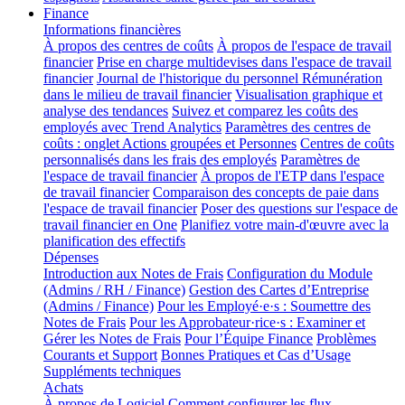
Finance
Informations financières
À propos des centres de coûts
À propos de l'espace de travail
financier
Prise en charge multidevises dans l'espace de travail
financier
Journal de l'historique du personnel
Rémunération
dans le milieu de travail financier
Visualisation graphique et
analyse des tendances
Suivez et comparez les coûts des
employés avec Trend Analytics
Paramètres des centres de
coûts : onglet Actions groupées et Personnes
Centres de coûts
personnalisés dans les frais des employés
Paramètres de
l'espace de travail financier
À propos de l'ETP dans l'espace
de travail financier
Comparaison des concepts de paie dans
l'espace de travail financier
Poser des questions sur l'espace de
travail financier en One
Planifiez votre main-d'œuvre avec la
planification des effectifs
Dépenses
Introduction aux Notes de Frais
Configuration du Module
(Admins / RH / Finance)
Gestion des Cartes d’Entreprise
(Admins / Finance)
Pour les Employé·e·s : Soumettre des
Notes de Frais
Pour les Approbateur·rice·s : Examiner et
Gérer les Notes de Frais
Pour l’Équipe Finance
Problèmes
Courants et Support
Bonnes Pratiques et Cas d’Usage
Suppléments techniques
Achats
À propos de Logiciel
Comment configurer les flux