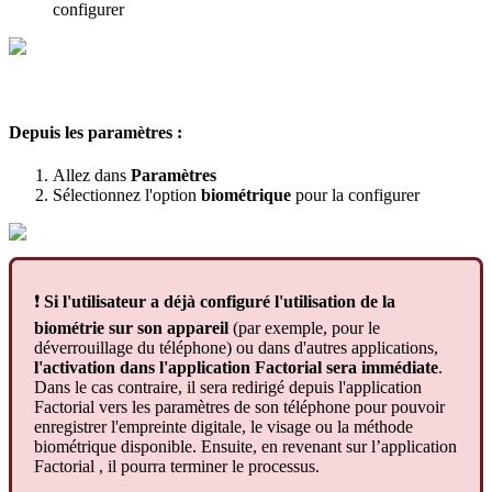
configurer
Depuis
les
param
è
tres
:
Allez
dans
Param
è
tres
S
é
lectionnez
l
'
option
biom
é
trique
pour
la
configurer
❗
Si
l
'
utilisateur
a
d
é
j
à
configur
é
l
'
utilisation
de
la
biom
é
trie
sur
son
appareil
(
par
exemple
,
pour
le
d
é
verrouillage
du
t
é
l
é
phone
)
ou
dans
d
'
autres
applications
,
l
'
activation
dans
l
'
application
Factorial
sera
imm
é
diate
.
Dans
le
cas
contraire
,
il
sera
redirig
é
depuis
l
'
application
Factorial
vers
les
param
è
tres
de
son
t
é
l
é
phone
pour
pouvoir
enregistrer
l
'
empreinte
digitale
,
le
visage
ou
la
m
é
thode
biom
é
trique
disponible
.
Ensuite
,
en
revenant
sur
l
’
application
Factorial
,
il
pourra
terminer
le
processus
.