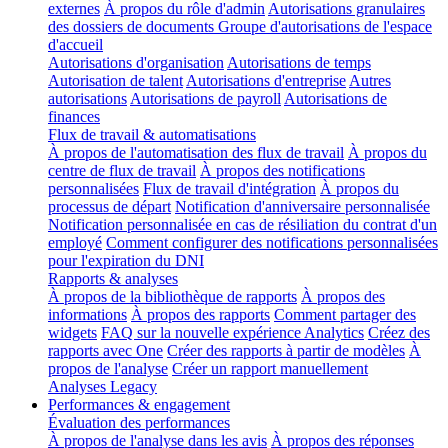
externes
À propos du rôle d'admin
Autorisations granulaires
des dossiers de documents
Groupe d'autorisations de l'espace
d'accueil
Autorisations d'organisation
Autorisations de temps
Autorisation de talent
Autorisations d'entreprise
Autres
autorisations
Autorisations de payroll
Autorisations de
finances
Flux de travail & automatisations
À propos de l'automatisation des flux de travail
À propos du
centre de flux de travail
À propos des notifications
personnalisées
Flux de travail d'intégration
À propos du
processus de départ
Notification d'anniversaire personnalisée
Notification personnalisée en cas de résiliation du contrat d'un
employé
Comment configurer des notifications personnalisées
pour l'expiration du DNI
Rapports & analyses
À propos de la bibliothèque de rapports
À propos des
informations
À propos des rapports
Comment partager des
widgets
FAQ sur la nouvelle expérience Analytics
Créez des
rapports avec One
Créer des rapports à partir de modèles
À
propos de l'analyse
Créer un rapport manuellement
Analyses Legacy
Performances & engagement
Évaluation des performances
À propos de l'analyse dans les avis
À propos des réponses