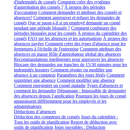
d'indemnités de congés
Comment créer des systèmes
d'approbation des congés ?
À propos des périodes
d'occupation
Comment demander et attribuer des congés et
absences?
Comment approuver et refuser les demandes de
congés
Que se passe-t-il si un employé demande un congé
pendant une période bloquée ?
Comment configurer des
périodes bloquées pour les congés
À propos du calendrier des
congés
FAQ sur les absences et les autorisations
À propos des
absences payées
Comment créer des types d'absence pour les
fermetures à l'échelle de l'entreprise
Comment attribuer des
absences en masse
Rôle d'approbateur global des absences
Recommandations intelligentes pour approuver les absences
Blocage des demandes par tranches de 15/30 minutes pour les
indemnités horaires
Comment ajouter ou modifier une
absence à un compteur
Paramètres des jours fériés
Comment
supprimer une absence
Comment modifier une absence
Comment enregistrer un congé maladie
Types d'absences et
comment les demander
Dépannage : Impossible de demander
des absences depuis l’application
Pourquoi les jours de congé
apparaissent différemment pour les employés et les
administrateurs
Déductions d’absences
Déduction des compteurs de congés
Jours du calendrier :
Tous les outils de planification
Report de déduction avec
outils de planification
Jours ouvrables : Déduction