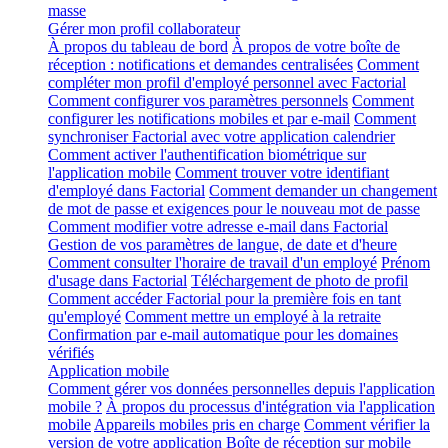
masse
Gérer mon profil collaborateur
À propos du tableau de bord
À propos de votre boîte de
réception : notifications et demandes centralisées
Comment
compléter mon profil d'employé personnel avec Factorial
Comment configurer vos paramètres personnels
Comment
configurer les notifications mobiles et par e-mail
Comment
synchroniser Factorial avec votre application calendrier
Comment activer l'authentification biométrique sur
l'application mobile
Comment trouver votre identifiant
d'employé dans Factorial
Comment demander un changement
de mot de passe et exigences pour le nouveau mot de passe
Comment modifier votre adresse e-mail dans Factorial
Gestion de vos paramètres de langue, de date et d'heure
Comment consulter l'horaire de travail d'un employé
Prénom
d'usage dans Factorial
Téléchargement de photo de profil
Comment accéder Factorial pour la première fois en tant
qu'employé
Comment mettre un employé à la retraite
Confirmation par e-mail automatique pour les domaines
vérifiés
Application mobile
Comment gérer vos données personnelles depuis l'application
mobile ?
À propos du processus d'intégration via l'application
mobile
Appareils mobiles pris en charge
Comment vérifier la
version de votre application
Boîte de réception sur mobile