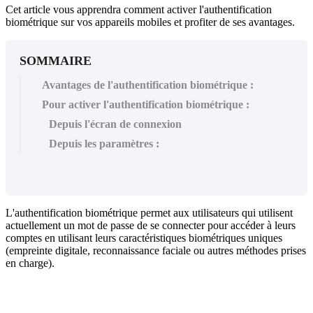
Cet article vous apprendra comment activer l'authentification
biométrique sur vos appareils mobiles et profiter de ses avantages.
SOMMAIRE
Avantages de l'authentification biométrique :
Pour activer l'authentification biométrique :
Depuis l'écran de connexion
Depuis les paramètres :
L
'
authentification
biom
é
trique
permet
aux
utilisateurs
qui
utilisent
actuellement
un
mot
de
passe
de
se
connecter
pour
acc
é
der
à
leurs
comptes
en
utilisant
leurs
caract
é
ristiques
biom
é
triques
uniques
(
empreinte
digitale
,
reconnaissance
faciale
ou
autres
m
é
thodes
prises
en
charge
)
.