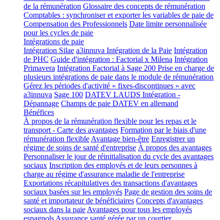
de la rémunération
Glossaire des concepts de rémunération
Comptables : synchroniser et exporter les variables de paie de
Compensation des Professionnels
Date limite personnalisée
pour les cycles de paie
Intégrations de paie
Intégration Silae
a3innuva Intégration de la Paie
Intégration
de PHC
Guide d'intégration : Factorial x Milena
Intégration
Primavera
Intégration Factorial à Sage 200
Prise en charge de
plusieurs intégrations de paie dans le module de rémunération
Gérez les périodes d'activité « fixes-discontinues » avec
a3innuva
Sage 100
DATEV LAUDS Intégration -
Dépannage
Champs de paie DATEV en allemand
Bénéfices
À propos de la rémunération flexible pour les repas et le
transport - Carte des avantages
Formation par le biais d'une
rémunération flexible
Avantage bien-être
Enregistrer un
régime de soins de santé d'entreprise
À propos des avantages
Personnaliser le jour de réinitialisation du cycle des avantages
sociaux
Inscription des employés et de leurs personnes à
charge au régime d'assurance maladie de l'entreprise
Exportations récapitulatives des transactions d'avantages
sociaux basées sur les employés
Page de gestion des soins de
santé et importateur de bénéficiaires
Concepts d'avantages
sociaux dans la paie
Avantages pour tous les employés
espagnols
Assurance santé gérée par un courtier