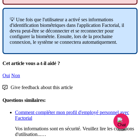

Une
fois
que
l
'
utilisateur
a
activ
é
ses
informations
d
'
identification
biom
é
triques
dans
l
'
application
Factorial
,
il
devra
peut
-
ê
tre
se
d
é
connecter
et
se
reconnecter
pour
configurer
la
biom
é
trie
.
Ensuite
,
lors
de
la
prochaine
connexion
,
le
syst
è
me
se
connectera
automatiquement
.
Cet article vous a-t-il aidé ?
Oui
Non
Give feedback about this article
Questions similaires:
Comment compléter mon profil d'employé personnel avec
Factorial
Vos informations sont en sécurité. Veuillez lire les conditions
d'utilisation...…