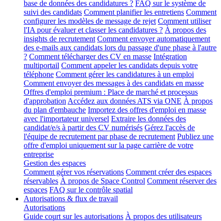
base de données des candidatures ?
FAQ sur le système de
suivi des candidats
Comment planifier les entretiens
Comment
configurer les modèles de message de rejet
Comment utiliser
l'IA pour évaluer et classer les candidatures ?
À propos des
insights de recrutement
Comment envoyer automatiquement
des e-mails aux candidats lors du passage d'une phase à l'autre
?
Comment télécharger des CV en masse
Intégration
multiportail
Comment appeler les candidats depuis votre
téléphone
Comment gérer les candidatures à un emploi
Comment envoyer des messages à des candidats en masse
Offres d'emploi premium : Place de marché et processus
d'approbation
Accédez aux données ATS via ONE
À propos
du plan d'embauche
Importez des offres d'emploi en masse
avec l'importateur universel
Extraire les données des
candidat/e/s à partir des CV numérisés
Gérez l'accès de
l'équipe de recrutement par phase de recrutement
Publiez une
offre d'emploi uniquement sur la page carrière de votre
entreprise
Gestion des espaces
Comment gérer vos réservations
Comment créer des espaces
réservables
À propos de Space Control
Comment réserver des
espaces
FAQ sur le contrôle spatial
Autorisations & flux de travail
Autorisations
Guide court sur les autorisations
À propos des utilisateurs