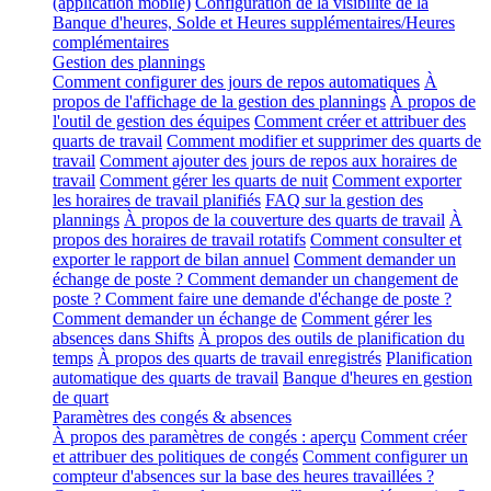
(application mobile)
Configuration de la visibilité de la
Banque d'heures, Solde et Heures supplémentaires/Heures
complémentaires
Gestion des plannings
Comment configurer des jours de repos automatiques
À
propos de l'affichage de la gestion des plannings
À propos de
l'outil de gestion des équipes
Comment créer et attribuer des
quarts de travail
Comment modifier et supprimer des quarts de
travail
Comment ajouter des jours de repos aux horaires de
travail
Comment gérer les quarts de nuit
Comment exporter
les horaires de travail planifiés
FAQ sur la gestion des
plannings
À propos de la couverture des quarts de travail
À
propos des horaires de travail rotatifs
Comment consulter et
exporter le rapport de bilan annuel
Comment demander un
échange de poste ? Comment demander un changement de
poste ? Comment faire une demande d'échange de poste ?
Comment demander un échange de
Comment gérer les
absences dans Shifts
À propos des outils de planification du
temps
À propos des quarts de travail enregistrés
Planification
automatique des quarts de travail
Banque d'heures en gestion
de quart
Paramètres des congés & absences
À propos des paramètres de congés : aperçu
Comment créer
et attribuer des politiques de congés
Comment configurer un
compteur d'absences sur la base des heures travaillées ?