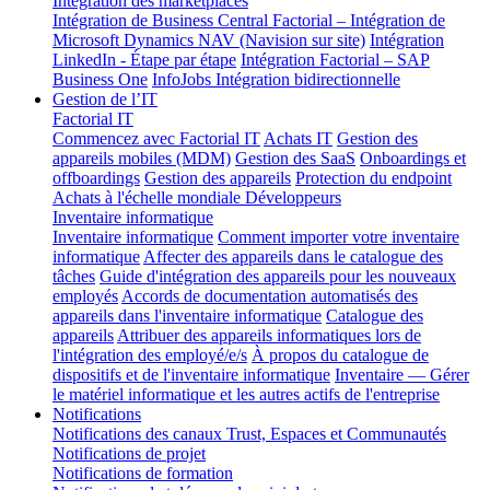
Intégration des marketplaces
Intégration de Business Central
Factorial – Intégration de
Microsoft Dynamics NAV (Navision sur site)
Intégration
LinkedIn - Étape par étape
Intégration Factorial – SAP
Business One
InfoJobs Intégration bidirectionnelle
Gestion de l’IT
Factorial IT
Commencez avec Factorial IT
Achats IT
Gestion des
appareils mobiles (MDM)
Gestion des SaaS
Onboardings et
offboardings
Gestion des appareils
Protection du endpoint
Achats à l'échelle mondiale
Développeurs
Inventaire informatique
Inventaire informatique
Comment importer votre inventaire
informatique
Affecter des appareils dans le catalogue des
tâches
Guide d'intégration des appareils pour les nouveaux
employés
Accords de documentation automatisés des
appareils dans l'inventaire informatique
Catalogue des
appareils
Attribuer des appareils informatiques lors de
l'intégration des employé/e/s
À propos du catalogue de
dispositifs et de l'inventaire informatique
Inventaire — Gérer
le matériel informatique et les autres actifs de l'entreprise
Notifications
Notifications des canaux Trust, Espaces et Communautés
Notifications de projet
Notifications de formation