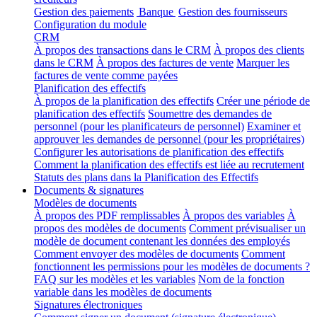
Gestion des paiements
Banque
Gestion des fournisseurs
Configuration du module
CRM
À propos des transactions dans le CRM
À propos des clients
dans le CRM
À propos des factures de vente
Marquer les
factures de vente comme payées
Planification des effectifs
À propos de la planification des effectifs
Créer une période de
planification des effectifs
Soumettre des demandes de
personnel (pour les planificateurs de personnel)
Examiner et
approuver les demandes de personnel (pour les propriétaires)
Configurer les autorisations de planification des effectifs
Comment la planification des effectifs est liée au recrutement
Statuts des plans dans la Planification des Effectifs
Documents & signatures
Modèles de documents
À propos des PDF remplissables
À propos des variables
À
propos des modèles de documents
Comment prévisualiser un
modèle de document contenant les données des employés
Comment envoyer des modèles de documents
Comment
fonctionnent les permissions pour les modèles de documents ?
FAQ sur les modèles et les variables
Nom de la fonction
variable dans les modèles de documents
Signatures électroniques