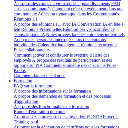
À propos des cartes de vœux et des applaudissements
FAQ
sur les communautés
Comment créer un événement dans une
communauté
Adhésion dynamique dans les Communautés
Réunions 1:1
À propos des réunions 1.1 avec IA
Conversation IA en tête-à-
tête
Réunions Présentielles
Réunion par visioconférence
Transcriptions IA
Notes privées lors des entretiens individuels
Aperçu des personnes interrogées lors des réunions
individuelles
Calendrier intelligent et réunions récurrentes
Pulse collaborateurs
Comment activer et configurer le système d'alerte des
employés
À propos des résultats de participation et des
rapports sur l'IA
Comment soumettre des check-ins Pulse
Kudos
Comment donner des Kudos
Formation
FAQ sur la formation
À propos des informations sur la formation
À propos des demandes de formation et des processus
d'approbation
À propos des fonctionnalités de formation
Rappel d'expiration du cours
Automatisez le processus de subvention FUNDAE avec le
Training .xml
Automatiser la génération de certificats pour les formations