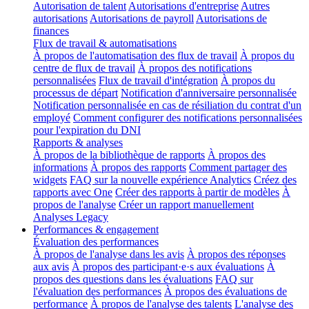
Autorisation de talent
Autorisations d'entreprise
Autres
autorisations
Autorisations de payroll
Autorisations de
finances
Flux de travail & automatisations
À propos de l'automatisation des flux de travail
À propos du
centre de flux de travail
À propos des notifications
personnalisées
Flux de travail d'intégration
À propos du
processus de départ
Notification d'anniversaire personnalisée
Notification personnalisée en cas de résiliation du contrat d'un
employé
Comment configurer des notifications personnalisées
pour l'expiration du DNI
Rapports & analyses
À propos de la bibliothèque de rapports
À propos des
informations
À propos des rapports
Comment partager des
widgets
FAQ sur la nouvelle expérience Analytics
Créez des
rapports avec One
Créer des rapports à partir de modèles
À
propos de l'analyse
Créer un rapport manuellement
Analyses Legacy
Performances & engagement
Évaluation des performances
À propos de l'analyse dans les avis
À propos des réponses
aux avis
À propos des participant·e·s aux évaluations
À
propos des questions dans les évaluations
FAQ sur
l'évaluation des performances
À propos des évaluations de
performance
À propos de l'analyse des talents
L'analyse des