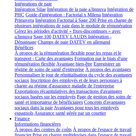
Intégrations de paie
Intégration Silae
Intégration de la paie a3innuva
Intégration de
PHC
Guide d'intégration : Factorial x Milena
Intégration
Primavera
Intégration Factorial à Sage 200
Prise en charge de
plusieurs intégrations de paie dans le module de rémunération
Gérez les périodes d'activité « fixes-discontinues » avec
a3innuva
Sage 100
DATEV LAUDS Intégration -
Dépannage
Champs de paie DATEV en allemand
Bénéfices
À propos de la rémunération flexible pour les repas et le
transport - Carte des avantages
Formation par le biais d'une
rémunération flexible
Avantage bien-être
Enregistrer un
régime de soins de santé d'entreprise
À propos des avantages
Personnaliser le jour de réinitialisation du cycle des avantages
sociaux
Inscription des employés et de leurs personnes à
charge au régime d'assurance maladie de l'entreprise
Exportations récapitulatives des transactions d'avantages
sociaux basées sur les employés
Page de gestion des soins de
santé et importateur de bénéficiaires
Concepts d'avantages
sociaux dans la paie
Avantages pour tous les employés
espagnols
Assurance santé gérée par un courtier
Finance
Informations financières
À propos des centres de coûts
À propos de l'espace de travail
financier
Prise en charge multidevises dans l'espace de travail