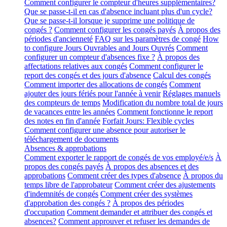
Comment configurer le compteur d'heures supplémentaires?
Que se passe-t-il en cas d'absence incluant plus d'un cycle?
Que se passe-t-il lorsque je supprime une politique de
congés ?
Comment configurer les congés payés
À propos des
périodes d'ancienneté
FAQ sur les paramètres de congé
How
to configure Jours Ouvrables and Jours Ouvrés
Comment
configurer un compteur d'absences fixe ?
À propos des
affectations relatives aux congés
Comment configurer le
report des congés et des jours d'absence
Calcul des congés
Comment importer des allocations de congés
Comment
ajouter des jours fériés pour l'année à venir
Réglages manuels
des compteurs de temps
Modification du nombre total de jours
de vacances entre les années
Comment fonctionne le report
des notes en fin d'année
Forfait Jours: Flexible cycles
Comment configurer une absence pour autoriser le
téléchargement de documents
Absences & approbations
Comment exporter le rapport de congés de vos employé/e/s
À
propos des congés payés
À propos des absences et des
approbations
Comment créer des types d'absence
À propos du
temps libre de l'approbateur
Comment créer des ajustements
d'indemnités de congés
Comment créer des systèmes
d'approbation des congés ?
À propos des périodes
d'occupation
Comment demander et attribuer des congés et
absences?
Comment approuver et refuser les demandes de