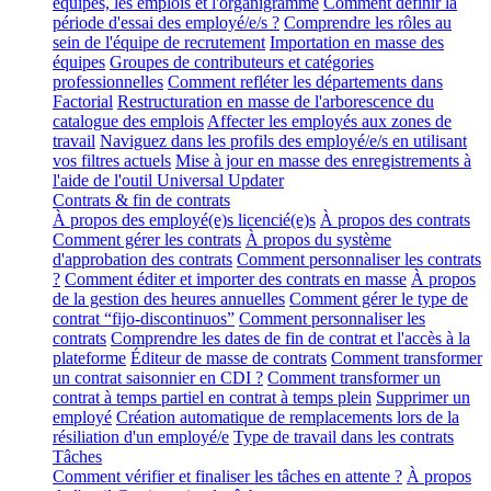
équipes, les emplois et l'organigramme
Comment définir la
période d'essai des employé/e/s ?
Comprendre les rôles au
sein de l'équipe de recrutement
Importation en masse des
équipes
Groupes de contributeurs et catégories
professionnelles
Comment refléter les départements dans
Factorial
Restructuration en masse de l'arborescence du
catalogue des emplois
Affecter les employés aux zones de
travail
Naviguez dans les profils des employé/e/s en utilisant
vos filtres actuels
Mise à jour en masse des enregistrements à
l'aide de l'outil Universal Updater
Contrats & fin de contrats
À propos des employé(e)s licencié(e)s
À propos des contrats
Comment gérer les contrats
À propos du système
d'approbation des contrats
Comment personnaliser les contrats
?
Comment éditer et importer des contrats en masse
À propos
de la gestion des heures annuelles
Comment gérer le type de
contrat “fijo-discontinuos”
Comment personnaliser les
contrats
Comprendre les dates de fin de contrat et l'accès à la
plateforme
Éditeur de masse de contrats
Comment transformer
un contrat saisonnier en CDI ?
Comment transformer un
contrat à temps partiel en contrat à temps plein
Supprimer un
employé
Création automatique de remplacements lors de la
résiliation d'un employé/e
Type de travail dans les contrats
Tâches
Comment vérifier et finaliser les tâches en attente ?
À propos