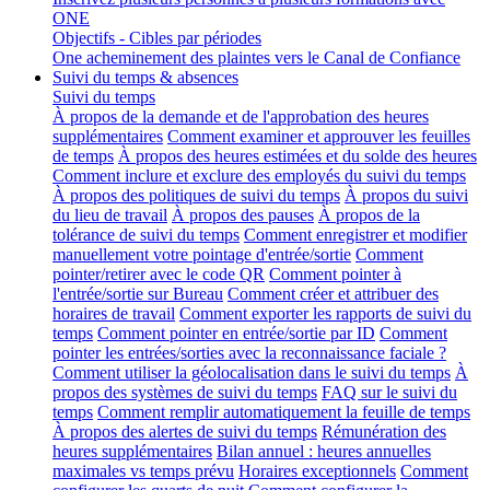
ONE
Objectifs - Cibles par périodes
One acheminement des plaintes vers le Canal de Confiance
Suivi du temps & absences
Suivi du temps
À propos de la demande et de l'approbation des heures
supplémentaires
Comment examiner et approuver les feuilles
de temps
À propos des heures estimées et du solde des heures
Comment inclure et exclure des employés du suivi du temps
À propos des politiques de suivi du temps
À propos du suivi
du lieu de travail
À propos des pauses
À propos de la
tolérance de suivi du temps
Comment enregistrer et modifier
manuellement votre pointage d'entrée/sortie
Comment
pointer/retirer avec le code QR
Comment pointer à
l'entrée/sortie sur Bureau
Comment créer et attribuer des
horaires de travail
Comment exporter les rapports de suivi du
temps
Comment pointer en entrée/sortie par ID
Comment
pointer les entrées/sorties avec la reconnaissance faciale ?
Comment utiliser la géolocalisation dans le suivi du temps
À
propos des systèmes de suivi du temps
FAQ sur le suivi du
temps
Comment remplir automatiquement la feuille de temps
À propos des alertes de suivi du temps
Rémunération des
heures supplémentaires
Bilan annuel : heures annuelles
maximales vs temps prévu
Horaires exceptionnels
Comment