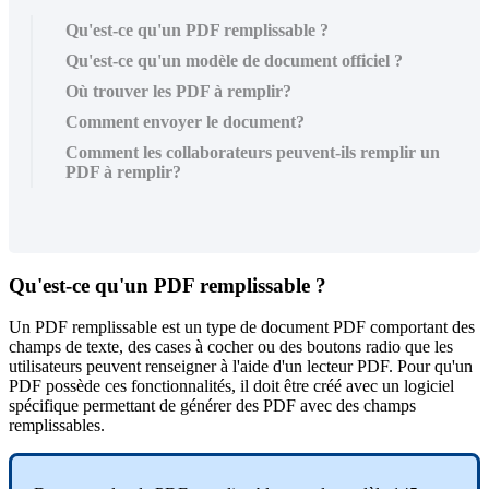
Qu'est-ce qu'un PDF remplissable ?
Qu'est-ce qu'un modèle de document officiel ?
Où trouver les PDF à remplir?
Comment envoyer le document?
Comment les collaborateurs peuvent-ils remplir un
PDF à remplir?
Qu
'
est
-
ce
qu
'
un
PDF
remplissable
?
Un
PDF
remplissable
est
un
type
de
document
PDF
comportant
des
champs
de
texte
,
des
cases
à
cocher
ou
des
boutons
radio
que
les
utilisateurs
peuvent
renseigner
à
l
'
aide
d
'
un
lecteur
PDF
.
Pour
qu
'
un
PDF
poss
è
de
ces
fonctionnalit
é
s
,
il
doit
ê
tre
cr
é
é
avec
un
logiciel
sp
é
cifique
permettant
de
g
é
n
é
rer
des
PDF
avec
des
champs
remplissables
.