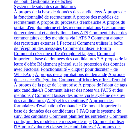
de l'outil Gestionnaire de tâches
Système de suivi des candidatures
À propos de la base de données des candidat/e/s
À propos de
la fonctionnalité de recrutement
À propos des modèles de
recrutement
À propos du processus d'embauche
À propos du
portail d'emploi interne et des recommandations
Gestionnaire
de recrutement et autorisations dans ATS
Comment laisser des
commentaires et des mentions via l'ATS ?
Comment ajouter
des recruteurs externes à Factorial
Comment utiliser la boîte
de réception des messages
Comment utiliser le forum
Comment créer une offre d'emploi et la gérer
Comment
importer la base de données des candidatures ?
À propos de la
lettre d'offre
Règlement général sur la protection des données
avec Factorial
Fonctionnalité « cliquer pour discuter » de
WhatsApp
À propos des approbations de demande
À propos
de l'espace d'intégration
Comment afficher les offres d'emploi
À propos de la page de l'entreprise
À propos de l'ajout de tags
aux candidat/e/s
Comment laisser des notes via l'ATS et des
mentions ?
Comment laisser des notes via le système de suivi
des candidatures (ATS) et les mentions ?
À propos des
formulaires d'évaluation d'embauche
Comment importer la
base de données des candidatures ?
FAQ sur le système de
suivi des candidats
Comment planifier les entretiens
Comment
configurer les modèles de message de rejet
Comment utiliser
l'IA pour évaluer et classer les candidatures ?
À propos des