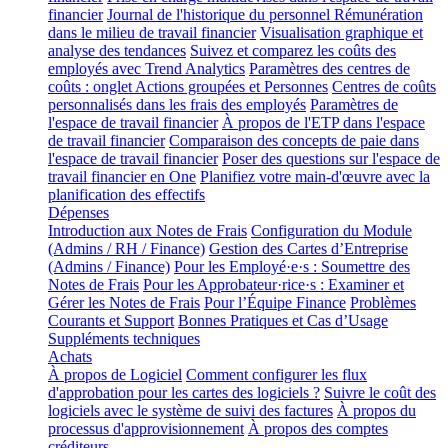
financier
Journal de l'historique du personnel
Rémunération
dans le milieu de travail financier
Visualisation graphique et
analyse des tendances
Suivez et comparez les coûts des
employés avec Trend Analytics
Paramètres des centres de
coûts : onglet Actions groupées et Personnes
Centres de coûts
personnalisés dans les frais des employés
Paramètres de
l'espace de travail financier
À propos de l'ETP dans l'espace
de travail financier
Comparaison des concepts de paie dans
l'espace de travail financier
Poser des questions sur l'espace de
travail financier en One
Planifiez votre main-d'œuvre avec la
planification des effectifs
Dépenses
Introduction aux Notes de Frais
Configuration du Module
(Admins / RH / Finance)
Gestion des Cartes d’Entreprise
(Admins / Finance)
Pour les Employé·e·s : Soumettre des
Notes de Frais
Pour les Approbateur·rice·s : Examiner et
Gérer les Notes de Frais
Pour l’Équipe Finance
Problèmes
Courants et Support
Bonnes Pratiques et Cas d’Usage
Suppléments techniques
Achats
À propos de Logiciel
Comment configurer les flux
d'approbation pour les cartes des logiciels ?
Suivre le coût des
logiciels avec le système de suivi des factures
À propos du
processus d'approvisionnement
À propos des comptes
créditeurs