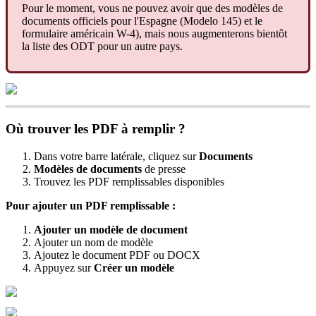
Pour
le
moment
,
vous
ne
pouvez
avoir
que
des
mod
è
les
de
documents
officiels
pour
l
'
Espagne
(
Modelo
145
)
et
le
formulaire
am
é
ricain
W
-
4
)
,
mais
nous
augmenterons
bient
ô
t
la
liste
des
ODT
pour
un
autre
pays
.
O
ù
trouver
les
PDF
à
remplir
?
Dans
votre
barre
lat
é
rale
,
cliquez
sur
Documents
Mod
è
les
de
documents
de
presse
Trouvez
les
PDF
remplissables
disponibles
Pour
ajouter
un
PDF
remplissable
:
Ajouter
un
mod
è
le
de
document
Ajouter
un
nom
de
mod
è
le
Ajoutez
le
document
PDF
ou
DOCX
Appuyez
sur
Cr
é
er
un
mod
è
le