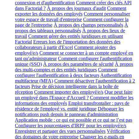
connexion et d'authentification
Comment créer des clés API
dans Factorial ?
À propos des journaux d'audit
Comment
exporter les données des employés
Comment personnaliser
votre espace de travail d'entreprise
Comment configurer la
page de l'entreprise
À propos des champs personnalisés
À
propos des tableaux personnalisés
À propos des lieux de
travail
Comment gérer des entités juridiques en utilisant
Factorial
Erreurs lors de l'importation des données des
collaborateurs à partir d'Excel
Comment ajouter des
employé/e/s
Comment se connecter à un compte employé en
tant qu'administrateur
Comment configurer l'authentification
unique (SSO)
À propos des paramètres de sécurité
À propos
des multi-comptes et des entités juridiques
Comment
configurer l'authentification à deux facteurs
Authentification
multifacteur (MFA)
Comment désactiver l'authentification à 2
facteurs
Prise de décision intelligente dans la boîte de
réception
Comment importer des employé/e/s
Que peut faire
un employé dans l'Espace d'Accueil ?
Comment modifier les
informations des employés
Emploi transfrontalier : pays de
résidence de l'employé vs. entité juridique
Déboguer les
notifications push depuis le panneau d'administration
Application mobile : ce qui est possible et ce qui ne l’est pas
Configurer les pourcentages d'IRPF pour les employé/e/s
Enregistrer et partager des vues personnalisées
Vérification
des domaines de votre entreprise
Changer les e-mails en