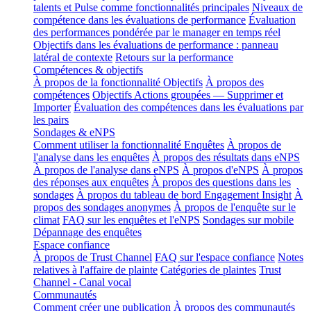
talents et Pulse comme fonctionnalités principales
Niveaux de
compétence dans les évaluations de performance
Évaluation
des performances pondérée par le manager en temps réel
Objectifs dans les évaluations de performance : panneau
latéral de contexte
Retours sur la performance
Compétences & objectifs
À propos de la fonctionnalité Objectifs
À propos des
compétences
Objectifs Actions groupées — Supprimer et
Importer
Évaluation des compétences dans les évaluations par
les pairs
Sondages & eNPS
Comment utiliser la fonctionnalité Enquêtes
À propos de
l'analyse dans les enquêtes
À propos des résultats dans eNPS
À propos de l'analyse dans eNPS
À propos d'eNPS
À propos
des réponses aux enquêtes
À propos des questions dans les
sondages
À propos du tableau de bord Engagement Insight
À
propos des sondages anonymes
À propos de l'enquête sur le
climat
FAQ sur les enquêtes et l'eNPS
Sondages sur mobile
Dépannage des enquêtes
Espace confiance
À propos de Trust Channel
FAQ sur l'espace confiance
Notes
relatives à l'affaire de plainte
Catégories de plaintes
Trust
Channel - Canal vocal
Communautés
Comment créer une publication
À propos des communautés