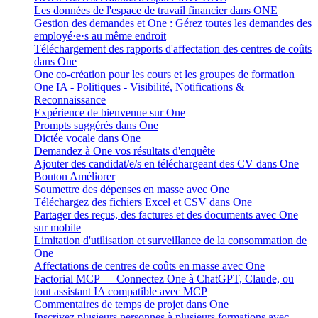
Les données de l'espace de travail financier dans ONE
Gestion des demandes et One : Gérez toutes les demandes des
employé·e·s au même endroit
Téléchargement des rapports d'affectation des centres de coûts
dans One
One co-création pour les cours et les groupes de formation
One IA - Politiques - Visibilité, Notifications &
Reconnaissance
Expérience de bienvenue sur One
Prompts suggérés dans One
Dictée vocale dans One
Demandez à One vos résultats d'enquête
Ajouter des candidat/e/s en téléchargeant des CV dans One
Bouton Améliorer
Soumettre des dépenses en masse avec One
Téléchargez des fichiers Excel et CSV dans One
Partager des reçus, des factures et des documents avec One
sur mobile
Limitation d'utilisation et surveillance de la consommation de
One
Affectations de centres de coûts en masse avec One
Factorial MCP — Connectez One à ChatGPT, Claude, ou
tout assistant IA compatible avec MCP
Commentaires de temps de projet dans One
Inscrivez plusieurs personnes à plusieurs formations avec