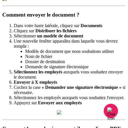
Comment
envoyer
le
document
?
Dans
votre
barre
lat
é
rale
,
cliquez
sur
Documents
Cliquez
sur
Distribuer
les
fichiers
S
é
lectionner
un
mod
è
le
de
document
Une
nouvelle
fen
ê
tre
appara
î
tra
dans
laquelle
vous
devrez
remplir
:
Mod
è
le
de
document
que
nous
souhaitons
utiliser
Nom
de
fichier
Dossier
de
destination
Demande
de
signature
é
lectronique
S
é
lectionnez
les
employ
é
s
auxquels
vous
souhaitez
envoyer
le
document
.
Envoyer
à
X
employ
é
s
Cochez
la
case
«
Demander
une
signature
é
lectronique
»
si
n
é
cessaire
.
S
é
lectionnez
les
employ
é
s
auxquels
vous
souhaitez
l
'
envoyer
.
Appuyez
sur
Envoyer
aux
employ
é
s