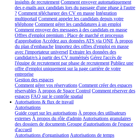
insights de recrutement
Comment envoyer automatiquement
des e-mails aux candidats lors du passage d'une phase à l'autre
?
Comment télécharger des CV en masse
Intégration
multiportail
Comment appeler les candidats depuis votre
téléphone
Comment gérer les candidatures à un emploi
Comment envoyer des messages à des candidats en masse
Offres d'emploi premium : Place de marché et processus
d'approbation
Accédez aux données ATS via ONE
À propos
du plan d'embauche
Importez des offres d'emploi en masse
avec l'importateur universel
Extraire les données des
candidat/e/s à partir des CV numérisés
Gérez l'accès de
l'équipe de recrutement par phase de recrutement
Publiez une
offre d'emploi uniquement sur la page carrière de votre
entreprise
Gestion des espaces
Comment gérer vos réservations
Comment créer des espaces
réservables
À propos de Space Control
Comment réserver des
espaces
FAQ sur le contrôle spatial
Autorisations & flux de travail
Autorisations
Guide court sur les autorisations
À propos des utilisateurs
externes
À propos du rôle d'admin
Autorisations granulaires
des dossiers de documents
Groupe d'autorisations de l'espace
d'accueil
Autorisations d'organisation
Autorisations de temps