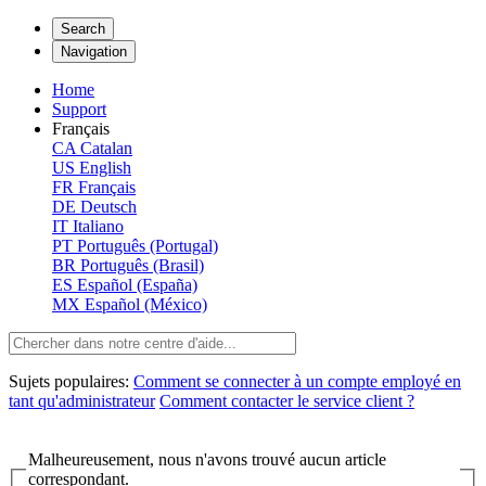
Search
Navigation
Home
Support
Français
CA
Catalan
US
English
FR
Français
DE
Deutsch
IT
Italiano
PT
Português (Portugal)
BR
Português (Brasil)
ES
Español (España)
MX
Español (México)
Sujets populaires:
Comment se connecter à un compte employé en
tant qu'administrateur
Comment contacter le service client ?
Malheureusement, nous n'avons trouvé aucun article
correspondant.