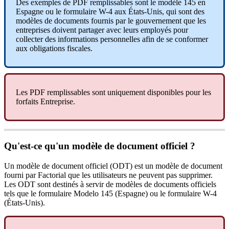
Des
exemples
de
PDF
remplissables
sont
le
mod
è
le
145
en
Espagne
ou
le
formulaire
W
-
4
aux
É
tats
-
Unis
,
qui
sont
des
mod
è
les
de
documents
fournis
par
le
gouvernement
que
les
entreprises
doivent
partager
avec
leurs
employ
é
s
pour
collecter
des
informations
personnelles
afin
de
se
conformer
aux
obligations
fiscales
.
Les
PDF
remplissables
sont
uniquement
disponibles
pour
les
forfaits
Entreprise
.
Qu
'
est
-
ce
qu
'
un
mod
è
le
de
document
officiel
?
Un
mod
è
le
de
document
officiel
(
ODT
)
est
un
mod
è
le
de
document
fourni
par
Factorial
que
les
utilisateurs
ne
peuvent
pas
supprimer
.
Les
ODT
sont
destin
é
s
à
servir
de
mod
è
les
de
documents
officiels
tels
que
le
formulaire
Modelo
145
(
Espagne
)
ou
le
formulaire
W
-
4
(
É
tats
-
Unis
)
.