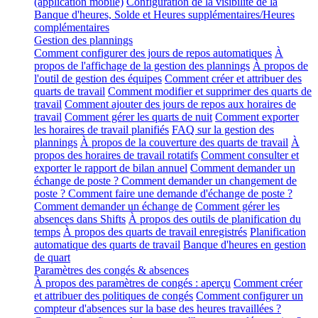
(application mobile)
Configuration de la visibilité de la
Banque d'heures, Solde et Heures supplémentaires/Heures
complémentaires
Gestion des plannings
Comment configurer des jours de repos automatiques
À
propos de l'affichage de la gestion des plannings
À propos de
l'outil de gestion des équipes
Comment créer et attribuer des
quarts de travail
Comment modifier et supprimer des quarts de
travail
Comment ajouter des jours de repos aux horaires de
travail
Comment gérer les quarts de nuit
Comment exporter
les horaires de travail planifiés
FAQ sur la gestion des
plannings
À propos de la couverture des quarts de travail
À
propos des horaires de travail rotatifs
Comment consulter et
exporter le rapport de bilan annuel
Comment demander un
échange de poste ? Comment demander un changement de
poste ? Comment faire une demande d'échange de poste ?
Comment demander un échange de
Comment gérer les
absences dans Shifts
À propos des outils de planification du
temps
À propos des quarts de travail enregistrés
Planification
automatique des quarts de travail
Banque d'heures en gestion
de quart
Paramètres des congés & absences
À propos des paramètres de congés : aperçu
Comment créer
et attribuer des politiques de congés
Comment configurer un
compteur d'absences sur la base des heures travaillées ?