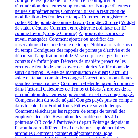
configurer les quarts de nuit
Comment configurer la
rémunération des heures supplémentaires
Banque d'heures et
heures supplémentaires
Comment utiliser la restriction de
modification des feuilles de temps
Comment enregistrer le
code QR de pointage comme favori (Google Chrome)
Widget
de statut d'équipe
Comment enregistrer le pointage par ID
comme favori (Google Chrome)
À propos des sorties de
travail manquées
Comment ajouter ou modifier des
observations dans une feuille de temps
Notifications de suivi
du temps
Configurez des rappels de pointage d'arrivée et de
départ sur l'application mobile
Mise en place et gestion des
contrats de forfait jours
Détectez de manière proactive les
erreurs de feuille de temps avec des alertes
Notifications de
suivi du temps - Alerte de manipulation de quart
Calcul du
solde en tenant compte des congés
Corrections automatiques
pour les freins manuels
Comment refléter le travail à domicile
dans Factorial
Catégories de Temps et Blocs
À propos de la
rémunération des heures supplémentaires et des congés payés
Compensation du solde négatif
Congés payés pris en compte
dans le calcul du Forfait Jours
Filtres de suivi du temps
Comment télécharger les rapports de temps de travail des
employés licenciés
Résolution des problèmes liés à la
pointeuse QR code à l'arrivée/au départ
Pointage depuis un
fuseau horaire différent
Total des heures supplémentaires
arrondies
Comment pointer et dépointer hors ligne