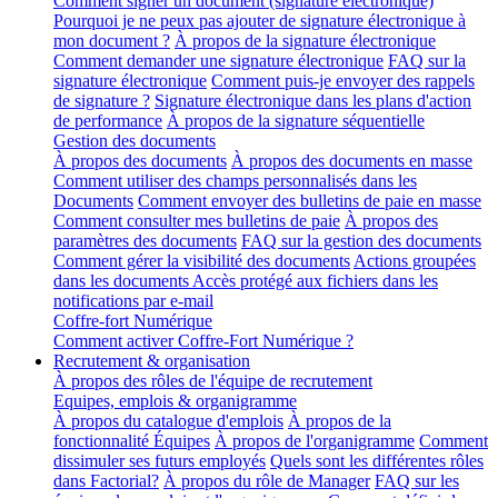
Comment signer un document (signature électronique)
Pourquoi je ne peux pas ajouter de signature électronique à
mon document ?
À propos de la signature électronique
Comment demander une signature électronique
FAQ sur la
signature électronique
Comment puis-je envoyer des rappels
de signature ?
Signature électronique dans les plans d'action
de performance
À propos de la signature séquentielle
Gestion des documents
À propos des documents
À propos des documents en masse
Comment utiliser des champs personnalisés dans les
Documents
Comment envoyer des bulletins de paie en masse
Comment consulter mes bulletins de paie
À propos des
paramètres des documents
FAQ sur la gestion des documents
Comment gérer la visibilité des documents
Actions groupées
dans les documents
Accès protégé aux fichiers dans les
notifications par e-mail
Coffre-fort Numérique
Comment activer Coffre-Fort Numérique ?
Recrutement & organisation
À propos des rôles de l'équipe de recrutement
Equipes, emplois & organigramme
À propos du catalogue d'emplois
À propos de la
fonctionnalité Équipes
À propos de l'organigramme
Comment
dissimuler ses futurs employés
Quels sont les différentes rôles
dans Factorial?
À propos du rôle de Manager
FAQ sur les