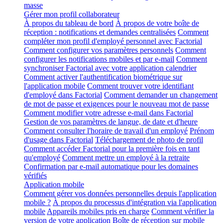
masse
Gérer mon profil collaborateur
À propos du tableau de bord
À propos de votre boîte de
réception : notifications et demandes centralisées
Comment
compléter mon profil d'employé personnel avec Factorial
Comment configurer vos paramètres personnels
Comment
configurer les notifications mobiles et par e-mail
Comment
synchroniser Factorial avec votre application calendrier
Comment activer l'authentification biométrique sur
l'application mobile
Comment trouver votre identifiant
d'employé dans Factorial
Comment demander un changement
de mot de passe et exigences pour le nouveau mot de passe
Comment modifier votre adresse e-mail dans Factorial
Gestion de vos paramètres de langue, de date et d'heure
Comment consulter l'horaire de travail d'un employé
Prénom
d'usage dans Factorial
Téléchargement de photo de profil
Comment accéder Factorial pour la première fois en tant
qu'employé
Comment mettre un employé à la retraite
Confirmation par e-mail automatique pour les domaines
vérifiés
Application mobile
Comment gérer vos données personnelles depuis l'application
mobile ?
À propos du processus d'intégration via l'application
mobile
Appareils mobiles pris en charge
Comment vérifier la
version de votre application
Boîte de réception sur mobile