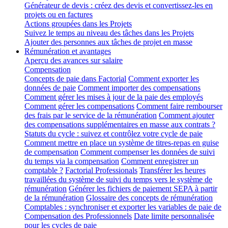
Générateur de devis : créez des devis et convertissez-les en
projets ou en factures
Actions groupées dans les Projets
Suivez le temps au niveau des tâches dans les Projets
Ajouter des personnes aux tâches de projet en masse
Rémunération et avantages
Aperçu des avances sur salaire
Compensation
Concepts de paie dans Factorial
Comment exporter les
données de paie
Comment importer des compensations
Comment gérer les mises à jour de la paie des employés
Comment gérer les compensations
Comment faire rembourser
des frais par le service de la rémunération
Comment ajouter
des compensations supplémentaires en masse aux contrats ?
Statuts du cycle : suivez et contrôlez votre cycle de paie
Comment mettre en place un système de titres-repas en guise
de compensation
Comment compenser les données de suivi
du temps via la compensation
Comment enregistrer un
comptable ?
Factorial Professionals
Transférer les heures
travaillées du système de suivi du temps vers le système de
rémunération
Générer les fichiers de paiement SEPA à partir
de la rémunération
Glossaire des concepts de rémunération
Comptables : synchroniser et exporter les variables de paie de
Compensation des Professionnels
Date limite personnalisée
pour les cycles de paie