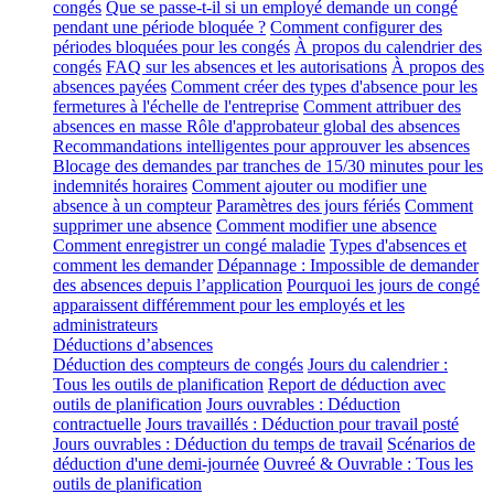
congés
Que se passe-t-il si un employé demande un congé
pendant une période bloquée ?
Comment configurer des
périodes bloquées pour les congés
À propos du calendrier des
congés
FAQ sur les absences et les autorisations
À propos des
absences payées
Comment créer des types d'absence pour les
fermetures à l'échelle de l'entreprise
Comment attribuer des
absences en masse
Rôle d'approbateur global des absences
Recommandations intelligentes pour approuver les absences
Blocage des demandes par tranches de 15/30 minutes pour les
indemnités horaires
Comment ajouter ou modifier une
absence à un compteur
Paramètres des jours fériés
Comment
supprimer une absence
Comment modifier une absence
Comment enregistrer un congé maladie
Types d'absences et
comment les demander
Dépannage : Impossible de demander
des absences depuis l’application
Pourquoi les jours de congé
apparaissent différemment pour les employés et les
administrateurs
Déductions d’absences
Déduction des compteurs de congés
Jours du calendrier :
Tous les outils de planification
Report de déduction avec
outils de planification
Jours ouvrables : Déduction
contractuelle
Jours travaillés : Déduction pour travail posté
Jours ouvrables : Déduction du temps de travail
Scénarios de
déduction d'une demi-journée
Ouvreé & Ouvrable : Tous les
outils de planification