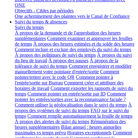
ONE
Objectifs - Cibles par périodes
One acheminement des plaintes vers le Canal de Confiance
Suivi du temps & absences
Suivi du temps
À propos de la demande et de l'approbation des heures
supplémentaires
Comment examiner et approuver les feuilles
de temps
À propos des heures estimées et du solde des heures
Comment inclure et exclure des employés du suivi du temps
À propos des politiques de suivi du temps
À propos du suivi
du lieu de travail
À propos des pauses
À propos de la
tolérance de suivi du temps
Comment enregistrer et modifier
manuellement votre pointage d'entrée/sortie
Comment
pointer/retirer avec le code QR
Comment pointer à
l'entrée/sortie sur Bureau
Comment créer et attribuer des
horaires de travail
Comment exporter les rapports de suivi du
temps
Comment pointer en entrée/sortie par ID
Comment
pointer les entrées/sorties avec la reconnaissance faciale ?
Comment utiliser la géolocalisation dans le suivi du temps
À
propos des systèmes de suivi du temps
FAQ sur le suivi du
temps
Comment remplir automatiquement la feuille de temps
À propos des alertes de suivi du temps
Rémunération des
heures supplémentaires
Bilan annuel : heures annuelles
maximales vs temps prévu
Horaires exceptionnels
Comment