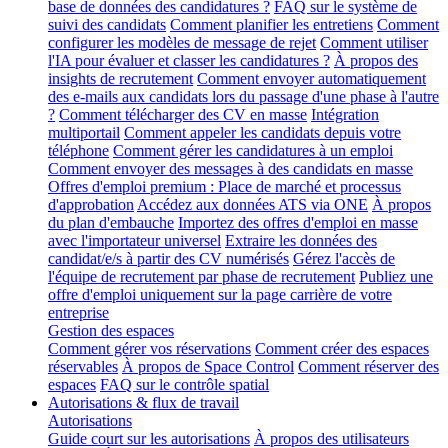
base de données des candidatures ?
FAQ sur le système de
suivi des candidats
Comment planifier les entretiens
Comment
configurer les modèles de message de rejet
Comment utiliser
l'IA pour évaluer et classer les candidatures ?
À propos des
insights de recrutement
Comment envoyer automatiquement
des e-mails aux candidats lors du passage d'une phase à l'autre
?
Comment télécharger des CV en masse
Intégration
multiportail
Comment appeler les candidats depuis votre
téléphone
Comment gérer les candidatures à un emploi
Comment envoyer des messages à des candidats en masse
Offres d'emploi premium : Place de marché et processus
d'approbation
Accédez aux données ATS via ONE
À propos
du plan d'embauche
Importez des offres d'emploi en masse
avec l'importateur universel
Extraire les données des
candidat/e/s à partir des CV numérisés
Gérez l'accès de
l'équipe de recrutement par phase de recrutement
Publiez une
offre d'emploi uniquement sur la page carrière de votre
entreprise
Gestion des espaces
Comment gérer vos réservations
Comment créer des espaces
réservables
À propos de Space Control
Comment réserver des
espaces
FAQ sur le contrôle spatial
Autorisations & flux de travail
Autorisations
Guide court sur les autorisations
À propos des utilisateurs