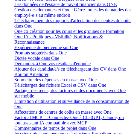
Les données de l'espace de travail financier dans ONE
Gestion des demandes et One : Gérez toutes les demandes des
employé·e·s au même endroit
Téléchargement des rapports d'affectation des centres de coûts
dans One
One co-création pour les cours et les groupes de formation
One IA - Politiques - Visibilité, Notifications &
Reconnaissance
Expérience de bienvenue sur One
Prompts suggérés dans One
Dictée vocale dans One
Demandez à One vos résultats d'enquête
Ajouter des candidat/e/s en téléchargeant des CV dans One
Bouton Améliorer
Soumettre des dépenses en masse avec One
Téléchargez des fichiers Excel et CSV dans One
Partager des reçus, des factures et des documents avec One
sur mobile
Limitation d'utilisation et surveillance de la consommation de
One
Affectations de centres de coûts en masse avec One
Factorial MCP — Connectez One à ChatGPT, Claude, ou
tout assistant IA compatible avec MCP
Commentaires de temps de projet dans One
Inscrivez plusieurs personnes à plusieurs formations avec