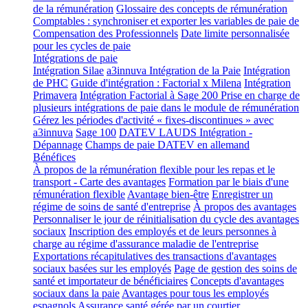
de la rémunération
Glossaire des concepts de rémunération
Comptables : synchroniser et exporter les variables de paie de
Compensation des Professionnels
Date limite personnalisée
pour les cycles de paie
Intégrations de paie
Intégration Silae
a3innuva Intégration de la Paie
Intégration
de PHC
Guide d'intégration : Factorial x Milena
Intégration
Primavera
Intégration Factorial à Sage 200
Prise en charge de
plusieurs intégrations de paie dans le module de rémunération
Gérez les périodes d'activité « fixes-discontinues » avec
a3innuva
Sage 100
DATEV LAUDS Intégration -
Dépannage
Champs de paie DATEV en allemand
Bénéfices
À propos de la rémunération flexible pour les repas et le
transport - Carte des avantages
Formation par le biais d'une
rémunération flexible
Avantage bien-être
Enregistrer un
régime de soins de santé d'entreprise
À propos des avantages
Personnaliser le jour de réinitialisation du cycle des avantages
sociaux
Inscription des employés et de leurs personnes à
charge au régime d'assurance maladie de l'entreprise
Exportations récapitulatives des transactions d'avantages
sociaux basées sur les employés
Page de gestion des soins de
santé et importateur de bénéficiaires
Concepts d'avantages
sociaux dans la paie
Avantages pour tous les employés
espagnols
Assurance santé gérée par un courtier