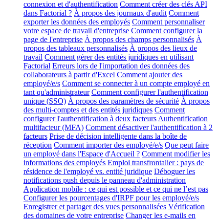
connexion et d'authentification
Comment créer des clés API
dans Factorial ?
À propos des journaux d'audit
Comment
exporter les données des employés
Comment personnaliser
votre espace de travail d'entreprise
Comment configurer la
page de l'entreprise
À propos des champs personnalisés
À
propos des tableaux personnalisés
À propos des lieux de
travail
Comment gérer des entités juridiques en utilisant
Factorial
Erreurs lors de l'importation des données des
collaborateurs à partir d'Excel
Comment ajouter des
employé/e/s
Comment se connecter à un compte employé en
tant qu'administrateur
Comment configurer l'authentification
unique (SSO)
À propos des paramètres de sécurité
À propos
des multi-comptes et des entités juridiques
Comment
configurer l'authentification à deux facteurs
Authentification
multifacteur (MFA)
Comment désactiver l'authentification à 2
facteurs
Prise de décision intelligente dans la boîte de
réception
Comment importer des employé/e/s
Que peut faire
un employé dans l'Espace d'Accueil ?
Comment modifier les
informations des employés
Emploi transfrontalier : pays de
résidence de l'employé vs. entité juridique
Déboguer les
notifications push depuis le panneau d'administration
Application mobile : ce qui est possible et ce qui ne l’est pas
Configurer les pourcentages d'IRPF pour les employé/e/s
Enregistrer et partager des vues personnalisées
Vérification
des domaines de votre entreprise
Changer les e-mails en