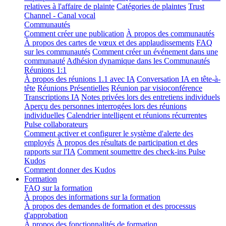
relatives à l'affaire de plainte
Catégories de plaintes
Trust
Channel - Canal vocal
Communautés
Comment créer une publication
À propos des communautés
À propos des cartes de vœux et des applaudissements
FAQ
sur les communautés
Comment créer un événement dans une
communauté
Adhésion dynamique dans les Communautés
Réunions 1:1
À propos des réunions 1.1 avec IA
Conversation IA en tête-à-
tête
Réunions Présentielles
Réunion par visioconférence
Transcriptions IA
Notes privées lors des entretiens individuels
Aperçu des personnes interrogées lors des réunions
individuelles
Calendrier intelligent et réunions récurrentes
Pulse collaborateurs
Comment activer et configurer le système d'alerte des
employés
À propos des résultats de participation et des
rapports sur l'IA
Comment soumettre des check-ins Pulse
Kudos
Comment donner des Kudos
Formation
FAQ sur la formation
À propos des informations sur la formation
À propos des demandes de formation et des processus
d'approbation
À propos des fonctionnalités de formation