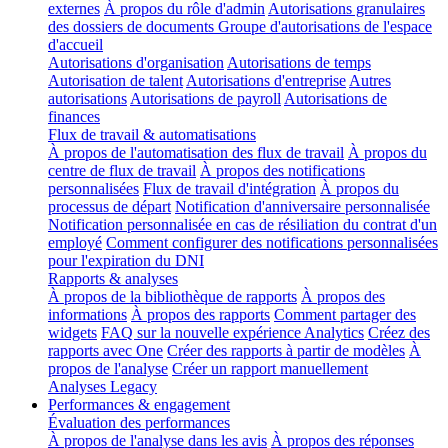
externes
À propos du rôle d'admin
Autorisations granulaires
des dossiers de documents
Groupe d'autorisations de l'espace
d'accueil
Autorisations d'organisation
Autorisations de temps
Autorisation de talent
Autorisations d'entreprise
Autres
autorisations
Autorisations de payroll
Autorisations de
finances
Flux de travail & automatisations
À propos de l'automatisation des flux de travail
À propos du
centre de flux de travail
À propos des notifications
personnalisées
Flux de travail d'intégration
À propos du
processus de départ
Notification d'anniversaire personnalisée
Notification personnalisée en cas de résiliation du contrat d'un
employé
Comment configurer des notifications personnalisées
pour l'expiration du DNI
Rapports & analyses
À propos de la bibliothèque de rapports
À propos des
informations
À propos des rapports
Comment partager des
widgets
FAQ sur la nouvelle expérience Analytics
Créez des
rapports avec One
Créer des rapports à partir de modèles
À
propos de l'analyse
Créer un rapport manuellement
Analyses Legacy
Performances & engagement
Évaluation des performances
À propos de l'analyse dans les avis
À propos des réponses