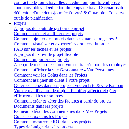
contractuelle
Jours travaillés : Déduction pour travail posté
Jours ouvrables : Déduction du temps de travail
Scénarios de
déduction d'une demi-journée
Ouvreé & Ouvrable : Tous les
outils de planification
Projets
À propos de l'outil de gestion de projet
Comment créer et attribuer des projets
Comment ajouter des projets dans les quarts enregistrés ?
Comment visualiser et exporter les données du projet
FAQ sur les tâches et les projets
À propos du suivi de projet flexible
Comment importer des projets
Aperçu de mes projets : une vue centralisée pour les employés
Comment afficher la vue Gestionnaire - Vue Personnes
Comment voir les Coûts dans les Projets
Comment assigner un client à votre projet
Gérer les tâches dans les projets : vue en liste & vue Kanban
Vue de planification de projet : Planifier, affecter et gérer
efficacement les ressources
Comment créer et gérer des factures à partir de projets
Documents dans les projets
Panneau latéral des commentaires dans Mes Projets
Coûts Totaux dans les Projets
Comment mesurer le ROI dans vos projets
Types de budget dans les projets