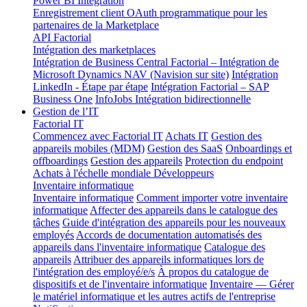
Power BI Integration
Enregistrement client OAuth programmatique pour les
partenaires de la Marketplace
API Factorial
Intégration des marketplaces
Intégration de Business Central
Factorial – Intégration de
Microsoft Dynamics NAV (Navision sur site)
Intégration
LinkedIn - Étape par étape
Intégration Factorial – SAP
Business One
InfoJobs Intégration bidirectionnelle
Gestion de l’IT
Factorial IT
Commencez avec Factorial IT
Achats IT
Gestion des
appareils mobiles (MDM)
Gestion des SaaS
Onboardings et
offboardings
Gestion des appareils
Protection du endpoint
Achats à l'échelle mondiale
Développeurs
Inventaire informatique
Inventaire informatique
Comment importer votre inventaire
informatique
Affecter des appareils dans le catalogue des
tâches
Guide d'intégration des appareils pour les nouveaux
employés
Accords de documentation automatisés des
appareils dans l'inventaire informatique
Catalogue des
appareils
Attribuer des appareils informatiques lors de
l'intégration des employé/e/s
À propos du catalogue de
dispositifs et de l'inventaire informatique
Inventaire — Gérer
le matériel informatique et les autres actifs de l'entreprise