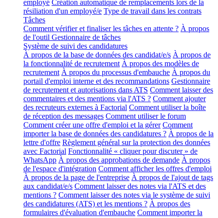
employé
Création automatique de remplacements lors de la
résiliation d'un employé/e
Type de travail dans les contrats
Tâches
Comment vérifier et finaliser les tâches en attente ?
À propos
de l'outil Gestionnaire de tâches
Système de suivi des candidatures
À propos de la base de données des candidat/e/s
À propos de
la fonctionnalité de recrutement
À propos des modèles de
recrutement
À propos du processus d'embauche
À propos du
portail d'emploi interne et des recommandations
Gestionnaire
de recrutement et autorisations dans ATS
Comment laisser des
commentaires et des mentions via l'ATS ?
Comment ajouter
des recruteurs externes à Factorial
Comment utiliser la boîte
de réception des messages
Comment utiliser le forum
Comment créer une offre d'emploi et la gérer
Comment
importer la base de données des candidatures ?
À propos de la
lettre d'offre
Règlement général sur la protection des données
avec Factorial
Fonctionnalité « cliquer pour discuter » de
WhatsApp
À propos des approbations de demande
À propos
de l'espace d'intégration
Comment afficher les offres d'emploi
À propos de la page de l'entreprise
À propos de l'ajout de tags
aux candidat/e/s
Comment laisser des notes via l'ATS et des
mentions ?
Comment laisser des notes via le système de suivi
des candidatures (ATS) et les mentions ?
À propos des
formulaires d'évaluation d'embauche
Comment importer la