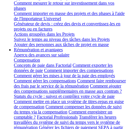
Comment mesurer le retour sur investissement dans vos
phases
Comment importer en masse des projets et des phases à l'aide
de l'Importateur Universel
Générateur de devis : créez des devis et convertissez-les en
projets ou en factures
Actions groupées dans les Projets
Suivez le temps au niveau des tâches dans les Projets
Ajouter des personnes aux tâches de projet en masse
Rémunération et avantages
Aperçu des avances sur salaire
Compensation
Concepts de paie dans Factorial
Comment exporter les
données de paie
Comment importer des compensations
Comment gérer les mises à jour de la paie des employés
Comment gérer les compensations
Comment faire rembourser
des frais par le service de la rémunération
Comment ajouter
des compensations supplémentaires en masse aux contrats ?
Statuts du cycle : suivez et contrôlez votre cycle de paie
Comment mettre en place un système de titres-repas en guise
de compensation
Comment compenser les données de suivi
du temps via la compensation
Comment enregistrer un
comptable ?
Factorial Professionals
Transférer les heures
travaillées du système de suivi du temps vers le système de
rémunération
Générer les fichiers de paiement SEPA à partir