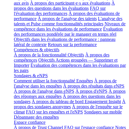
aux avis
À propos des participant·e·s aux évaluations
À
propos des questions dans les évaluations
FAQ sur
l'évaluation des performances
À propos des évaluations de
performance
À propos de l'analyse des talents
L'analyse des
talents et Pulse comme fonctionnalités principales
Niveaux de
compétence dans les évaluations de performance
Évaluation
des performances pondérée par le manager en temps réel
Objectifs dans les évaluations de performance : panneau
latéral de contexte
Retours sur la performance
Compétences & objectifs
À propos de la fonctionnalité Objectifs
À propos des
compétences
Objectifs Actions groupées — Supprimer et
Importer
Évaluation des compétences dans les évaluations par
les pairs
Sondages & eNPS
Comment utiliser la fonctionnalité Enquêtes
À propos de
l'analyse dans les enquêtes
À propos des résultats dans eNPS
À propos de l'analyse dans eNPS
À propos d'eNPS
À propos
des réponses aux enquêtes
À propos des questions dans les
sondages
À propos du tableau de bord Engagement Insight
À
propos des sondages anonymes
À propos de l'enquête sur le
climat
FAQ sur les enquêtes et l'eNPS
Sondages sur mobile
Dépannage des enquêtes
Espace confiance
À propos de Trust Channel
FAQ sur l'espace confiance
Notes