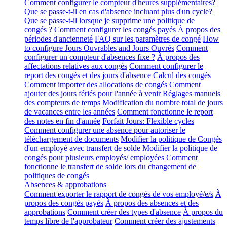
Comment configurer le compteur d'heures supplémentaires?
Que se passe-t-il en cas d'absence incluant plus d'un cycle?
Que se passe-t-il lorsque je supprime une politique de
congés ?
Comment configurer les congés payés
À propos des
périodes d'ancienneté
FAQ sur les paramètres de congé
How
to configure Jours Ouvrables and Jours Ouvrés
Comment
configurer un compteur d'absences fixe ?
À propos des
affectations relatives aux congés
Comment configurer le
report des congés et des jours d'absence
Calcul des congés
Comment importer des allocations de congés
Comment
ajouter des jours fériés pour l'année à venir
Réglages manuels
des compteurs de temps
Modification du nombre total de jours
de vacances entre les années
Comment fonctionne le report
des notes en fin d'année
Forfait Jours: Flexible cycles
Comment configurer une absence pour autoriser le
téléchargement de documents
Modifier la politique de Congés
d'un employé avec transfert de solde
Modifier la politique de
congés pour plusieurs employés/ employées
Comment
fonctionne le transfert de solde lors du changement de
politiques de congés
Absences & approbations
Comment exporter le rapport de congés de vos employé/e/s
À
propos des congés payés
À propos des absences et des
approbations
Comment créer des types d'absence
À propos du
temps libre de l'approbateur
Comment créer des ajustements