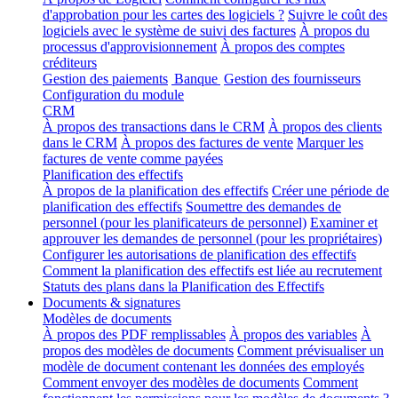
d'approbation pour les cartes des logiciels ?
Suivre le coût des
logiciels avec le système de suivi des factures
À propos du
processus d'approvisionnement
À propos des comptes
créditeurs
Gestion des paiements
Banque
Gestion des fournisseurs
Configuration du module
CRM
À propos des transactions dans le CRM
À propos des clients
dans le CRM
À propos des factures de vente
Marquer les
factures de vente comme payées
Planification des effectifs
À propos de la planification des effectifs
Créer une période de
planification des effectifs
Soumettre des demandes de
personnel (pour les planificateurs de personnel)
Examiner et
approuver les demandes de personnel (pour les propriétaires)
Configurer les autorisations de planification des effectifs
Comment la planification des effectifs est liée au recrutement
Statuts des plans dans la Planification des Effectifs
Documents & signatures
Modèles de documents
À propos des PDF remplissables
À propos des variables
À
propos des modèles de documents
Comment prévisualiser un
modèle de document contenant les données des employés
Comment envoyer des modèles de documents
Comment