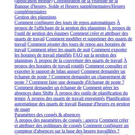
(application mobile)
Configuration de la visibilité de la
Banque d'heures, Solde et Heures supplémentaires/Heures
complémentaires
Gestion des plannings
Comment configurer des jours de repos automatiques
À
propos de l'affichage de la gestion des plannings
À propos de
l'outil de gestion des équipes
Comment créer et attribuer des
quarts de travail
Comment modifier et supprimer des quarts de
travail
Comment ajouter des jours de repos aux horaires de
travail
Comment gérer les quarts de nuit
Comment exporter
les horaires de travail planifiés
FAQ sur la gestion des
plannings
À propos de la couverture des quarts de travail
À
propos des horaires de travail rotatifs
Comment consulter et
exporter le rapport de bilan annuel
Comment demander un
échange de poste ? Comment demander un changement de
poste ? Comment faire une demande d'échange de poste ?
Comment demander un échange de
Comment gérer les
absences dans Shifts
À propos des outils de planification du
temps
À propos des quarts de travail enregistrés
Planification
automatique des quarts de travail
Banque d'heures en gestion
de quart
Paramètres des congés & absences
À propos des paramètres de congés : aperçu
Comment créer
et attribuer des politiques de congés
Comment configurer un
compteur d'absences sur la base des heures travaillées ?