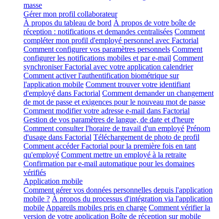
masse
Gérer mon profil collaborateur
À propos du tableau de bord
À propos de votre boîte de
réception : notifications et demandes centralisées
Comment
compléter mon profil d'employé personnel avec Factorial
Comment configurer vos paramètres personnels
Comment
configurer les notifications mobiles et par e-mail
Comment
synchroniser Factorial avec votre application calendrier
Comment activer l'authentification biométrique sur
l'application mobile
Comment trouver votre identifiant
d'employé dans Factorial
Comment demander un changement
de mot de passe et exigences pour le nouveau mot de passe
Comment modifier votre adresse e-mail dans Factorial
Gestion de vos paramètres de langue, de date et d'heure
Comment consulter l'horaire de travail d'un employé
Prénom
d'usage dans Factorial
Téléchargement de photo de profil
Comment accéder Factorial pour la première fois en tant
qu'employé
Comment mettre un employé à la retraite
Confirmation par e-mail automatique pour les domaines
vérifiés
Application mobile
Comment gérer vos données personnelles depuis l'application
mobile ?
À propos du processus d'intégration via l'application
mobile
Appareils mobiles pris en charge
Comment vérifier la
version de votre application
Boîte de réception sur mobile