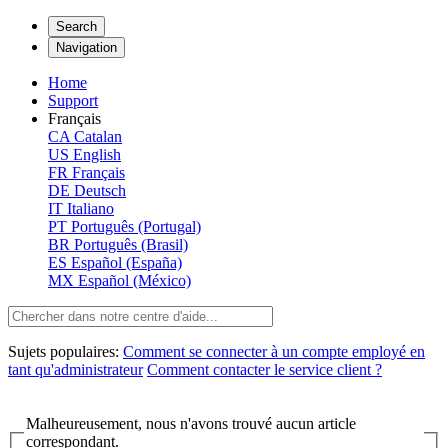
Search
Navigation
Home
Support
Français
CA
Catalan
US
English
FR
Français
DE
Deutsch
IT
Italiano
PT
Português (Portugal)
BR
Português (Brasil)
ES
Español (España)
MX
Español (México)
Sujets populaires:
Comment se connecter à un compte employé en
tant qu'administrateur
Comment contacter le service client ?
Malheureusement, nous n'avons trouvé aucun article
correspondant.