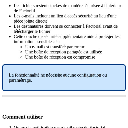
Les
fichiers
restent
stock
é
s
de
mani
è
re
s
é
curis
é
e
à
l
'
int
é
rieur
de
Factorial
Les
e
-
mails
incluent
un
lien
d
'
acc
è
s
s
é
curis
é
au
lieu
d
'
une
pi
è
ce
jointe
directe
Les
destinataires
doivent
se
connecter
à
Factorial
avant
de
t
é
l
é
charger
le
fichier
Cette
couche
de
s
é
curit
é
suppl
é
mentaire
aide
à
prot
é
ger
les
informations
sensibles
si
:
Un
e
-
mail
est
transf
é
r
é
par
erreur
Une
bo
î
te
de
r
é
ception
partag
é
e
est
utilis
é
e
Une
bo
î
te
de
r
é
ception
est
compromise
La
fonctionnalit
é
ne
n
é
cessite
aucune
configuration
ou
param
é
trage
.
Comment
utiliser
Ouvrez
la
notification
par
e
-
mail
re
ç
ue
de
Factorial