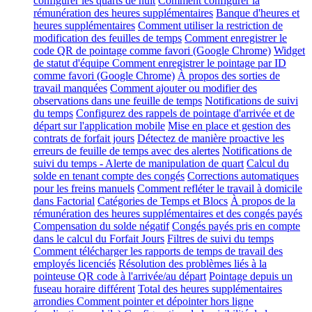
configurer les quarts de nuit
Comment configurer la
rémunération des heures supplémentaires
Banque d'heures et
heures supplémentaires
Comment utiliser la restriction de
modification des feuilles de temps
Comment enregistrer le
code QR de pointage comme favori (Google Chrome)
Widget
de statut d'équipe
Comment enregistrer le pointage par ID
comme favori (Google Chrome)
À propos des sorties de
travail manquées
Comment ajouter ou modifier des
observations dans une feuille de temps
Notifications de suivi
du temps
Configurez des rappels de pointage d'arrivée et de
départ sur l'application mobile
Mise en place et gestion des
contrats de forfait jours
Détectez de manière proactive les
erreurs de feuille de temps avec des alertes
Notifications de
suivi du temps - Alerte de manipulation de quart
Calcul du
solde en tenant compte des congés
Corrections automatiques
pour les freins manuels
Comment refléter le travail à domicile
dans Factorial
Catégories de Temps et Blocs
À propos de la
rémunération des heures supplémentaires et des congés payés
Compensation du solde négatif
Congés payés pris en compte
dans le calcul du Forfait Jours
Filtres de suivi du temps
Comment télécharger les rapports de temps de travail des
employés licenciés
Résolution des problèmes liés à la
pointeuse QR code à l'arrivée/au départ
Pointage depuis un
fuseau horaire différent
Total des heures supplémentaires
arrondies
Comment pointer et dépointer hors ligne