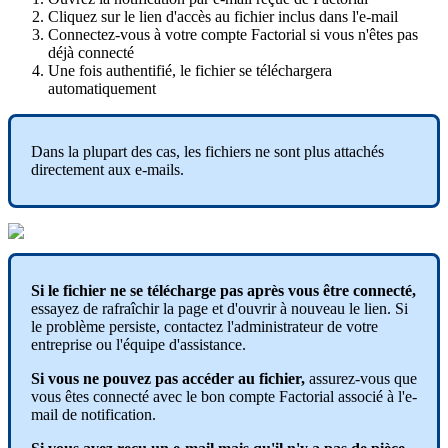
Cliquez
sur
le
lien
d
'
acc
è
s
au
fichier
inclus
dans
l
'
e
-
mail
Connectez
-
vous
à
votre
compte
Factorial
si
vous
n
'
ê
tes
pas
d
é
j
à
connect
é
Une
fois
authentifi
é
,
le
fichier
se
t
é
l
é
chargera
automatiquement
Dans
la
plupart
des
cas
,
les
fichiers
ne
sont
plus
attach
é
s
directement
aux
e
-
mails
.
Si
le
fichier
ne
se
t
é
l
é
charge
pas
apr
è
s
vous
ê
tre
connect
é
,
essayez
de
rafra
î
chir
la
page
et
d
'
ouvrir
à
nouveau
le
lien
.
Si
le
probl
è
me
persiste
,
contactez
l
'
administrateur
de
votre
entreprise
ou
l
'
é
quipe
d
'
assistance
.
Si
vous
ne
pouvez
pas
acc
é
der
au
fichier
,
assurez
-
vous
que
vous
ê
tes
connect
é
avec
le
bon
compte
Factorial
associ
é
à
l
'
e
-
mail
de
notification
.