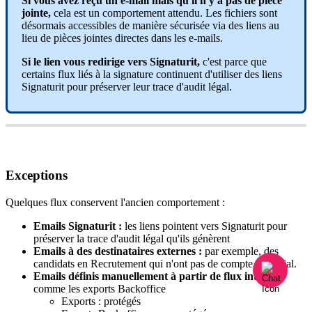
Si
vous
avez
re
ç
u
un
e
-
mail
mais
qu
'
il
n
'
y
a
pas
de
pi
è
ce
jointe
,
cela
est
un
comportement
attendu
.
Les
fichiers
sont
d
é
sormais
accessibles
de
mani
è
re
s
é
curis
é
e
via
des
liens
au
lieu
de
pi
è
ces
jointes
directes
dans
les
e
-
mails
.
Si
le
lien
vous
redirige
vers
Signaturit
,
c
'
est
parce
que
certains
flux
li
é
s
à
la
signature
continuent
d
'
utiliser
des
liens
Signaturit
pour
pr
é
server
leur
trace
d
'
audit
l
é
gal
.
Exceptions
Quelques
flux
conservent
l
'
ancien
comportement
:
Emails
Signaturit
:
les
liens
pointent
vers
Signaturit
pour
pr
é
server
la
trace
d
'
audit
l
é
gal
qu
'
ils
g
é
n
è
rent
Emails
à
des
destinataires
externes
:
par
exemple
,
des
candidats
en
Recrutement
qui
n
'
ont
pas
de
compte
Factorial
.
Emails
d
é
finis
manuellement
à
partir
de
flux
internes
comme
les
exports
Backoffice
Exports
:
prot
é
g
é
s