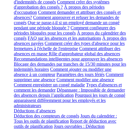
d'indemnités de congés
Comment créer des systèmes
d'approbation des congés ?
À propos des périodes
d'occupation
Comment demander et attribuer des congés et
absences?
Comment approuver et refuser les demandes de
congés
Que se passe-t-il si un employé demande un congé
pendant une période bloquée ?
Comment configurer des
périodes bloquées pour les congés
À propos du calendrier des
congés
FAQ sur les absences et les autorisations
À propos des
absences payées
Comment créer des types d'absence pour les
fermetures à l'échelle de l'entreprise
Comment attribuer des
absences en masse
Rôle d'approbateur global des absences
Recommandations intelligentes pour approuver les absences
Blocage des demandes par tranches de 15/30 minutes pour les
indemnités horaires
Comment ajouter ou modifier une
absence à un compteur
Paramètres des jours fériés
Comment
supprimer une absence
Comment modifier une absence
Comment enregistrer un congé maladie
Types d'absences et
comment les demander
Dépannage : Impossible de demander
des absences depuis l’application
Pourquoi les jours de congé
apparaissent différemment pour les employés et les
administrateurs
Déductions d’absences
Déduction des compteurs de congés
Jours du calendrier :
Tous les outils de planification
Report de déduction avec
outils de planification
Jours ouvrables : Déduction