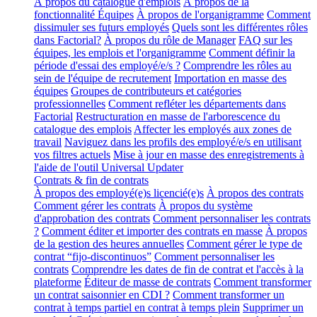
À propos du catalogue d'emplois
À propos de la
fonctionnalité Équipes
À propos de l'organigramme
Comment
dissimuler ses futurs employés
Quels sont les différentes rôles
dans Factorial?
À propos du rôle de Manager
FAQ sur les
équipes, les emplois et l'organigramme
Comment définir la
période d'essai des employé/e/s ?
Comprendre les rôles au
sein de l'équipe de recrutement
Importation en masse des
équipes
Groupes de contributeurs et catégories
professionnelles
Comment refléter les départements dans
Factorial
Restructuration en masse de l'arborescence du
catalogue des emplois
Affecter les employés aux zones de
travail
Naviguez dans les profils des employé/e/s en utilisant
vos filtres actuels
Mise à jour en masse des enregistrements à
l'aide de l'outil Universal Updater
Contrats & fin de contrats
À propos des employé(e)s licencié(e)s
À propos des contrats
Comment gérer les contrats
À propos du système
d'approbation des contrats
Comment personnaliser les contrats
?
Comment éditer et importer des contrats en masse
À propos
de la gestion des heures annuelles
Comment gérer le type de
contrat “fijo-discontinuos”
Comment personnaliser les
contrats
Comprendre les dates de fin de contrat et l'accès à la
plateforme
Éditeur de masse de contrats
Comment transformer
un contrat saisonnier en CDI ?
Comment transformer un
contrat à temps partiel en contrat à temps plein
Supprimer un