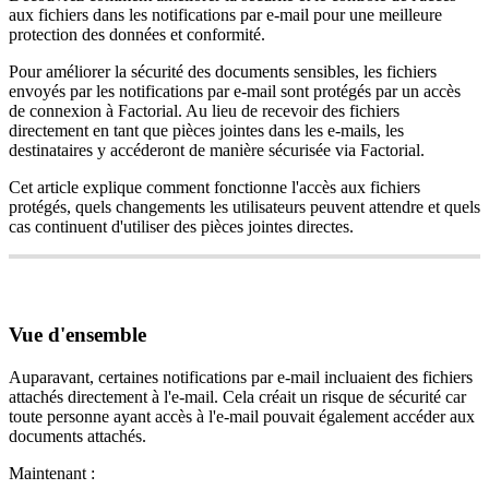
aux fichiers dans les notifications par e-mail pour une meilleure
protection des données et conformité.
Pour
am
é
liorer
la
s
é
curit
é
des
documents
sensibles
,
les
fichiers
envoy
é
s
par
les
notifications
par
e
-
mail
sont
prot
é
g
é
s
par
un
acc
è
s
de
connexion
à
Factorial
.
Au
lieu
de
recevoir
des
fichiers
directement
en
tant
que
pi
è
ces
jointes
dans
les
e
-
mails
,
les
destinataires
y
acc
é
deront
de
mani
è
re
s
é
curis
é
e
via
Factorial
.
Cet
article
explique
comment
fonctionne
l
'
acc
è
s
aux
fichiers
prot
é
g
é
s
,
quels
changements
les
utilisateurs
peuvent
attendre
et
quels
cas
continuent
d
'
utiliser
des
pi
è
ces
jointes
directes
.
Vue
d
'
ensemble
Auparavant
,
certaines
notifications
par
e
-
mail
incluaient
des
fichiers
attach
é
s
directement
à
l
'
e
-
mail
.
Cela
cr
é
ait
un
risque
de
s
é
curit
é
car
toute
personne
ayant
acc
è
s
à
l
'
e
-
mail
pouvait
é
galement
acc
é
der
aux
documents
attach
é
s
.
Maintenant
: