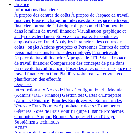
Finance
Informations financières
À propos des centres de coûts
À propos de l'espace de travail
financier
Prise en charge multidevises dans l'espace de travail
financier
Journal de l'historique du personnel
Rémunération
dans le milieu de travail financier
Visualisation graphique et
analyse des tendances
Suivez et comparez les coûts des
employés avec Trend Analytics
Paramètres des centres de
coûts : onglet Actions groupées et Personnes
Centres de coûts
personnalisés dans les frais des employés
Paramètres de
l'espace de travail financier
À propos de l'ETP dans l'espace
de travail financier
Comparaison des concepts de paie dans
l'espace de travail financier
Poser des questions sur l'espace de
travail financier en One
Planifiez votre main-d'œuvre avec la
planification des effectifs
Dépenses
Introduction aux Notes de Frais
Configuration du Module
(Admins / RH / Finance)
Gestion des Cartes d’Entreprise
(Admins / Finance)
Pour les Employé·e·s : Soumettre des
Notes de Frais
Pour les Approbateur·rice·s : Examiner et
Gérer les Notes de Frais
Pour l’Équipe Finance
Problèmes
Courants et Support
Bonnes Pratiques et Cas d’Usage
Suppléments techniques
Achats
À propos de Logiciel
Comment configurer les flux