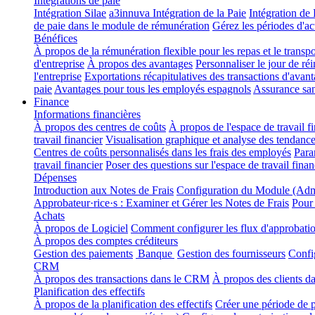
Intégrations de paie
Intégration Silae
a3innuva Intégration de la Paie
Intégration d
de paie dans le module de rémunération
Gérez les périodes d'ac
Bénéfices
À propos de la rémunération flexible pour les repas et le transp
d'entreprise
À propos des avantages
Personnaliser le jour de ré
l'entreprise
Exportations récapitulatives des transactions d'avan
paie
Avantages pour tous les employés espagnols
Assurance san
Finance
Informations financières
À propos des centres de coûts
À propos de l'espace de travail f
travail financier
Visualisation graphique et analyse des tendanc
Centres de coûts personnalisés dans les frais des employés
Para
travail financier
Poser des questions sur l'espace de travail fina
Dépenses
Introduction aux Notes de Frais
Configuration du Module (Adm
Approbateur·rice·s : Examiner et Gérer les Notes de Frais
Pour
Achats
À propos de Logiciel
Comment configurer les flux d'approbation
À propos des comptes créditeurs
Gestion des paiements
Banque
Gestion des fournisseurs
Confi
CRM
À propos des transactions dans le CRM
À propos des clients 
Planification des effectifs
À propos de la planification des effectifs
Créer une période de pl