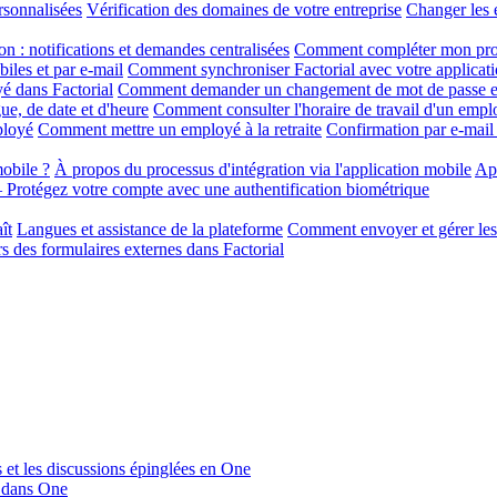
rsonnalisées
Vérification des domaines de votre entreprise
Changer les 
on : notifications et demandes centralisées
Comment compléter mon profi
iles et par e-mail
Comment synchroniser Factorial avec votre applicati
é dans Factorial
Comment demander un changement de mot de passe et
ue, de date et d'heure
Comment consulter l'horaire de travail d'un empl
ployé
Comment mettre un employé à la retraite
Confirmation par e-mail
obile ?
À propos du processus d'intégration via l'application mobile
App
Protégez votre compte avec une authentification biométrique
ît
Langues et assistance de la plateforme
Comment envoyer et gérer les 
s des formulaires externes dans Factorial
s et les discussions épinglées en One
u dans One