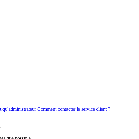
 qu'administrateur
Comment contacter le service client ?
.
dès que possible.