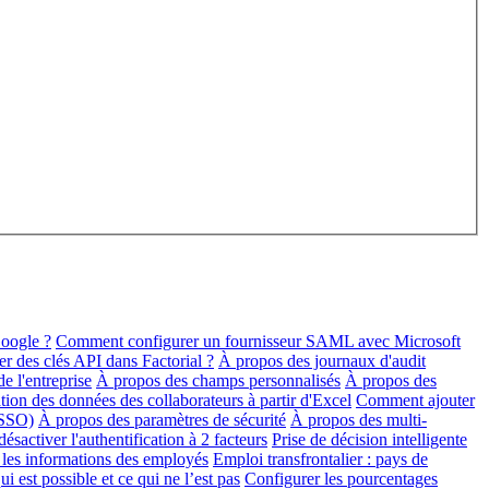
oogle ?
Comment configurer un fournisseur SAML avec Microsoft
 des clés API dans Factorial ?
À propos des journaux d'audit
e l'entreprise
À propos des champs personnalisés
À propos des
ation des données des collaborateurs à partir d'Excel
Comment ajouter
(SSO)
À propos des paramètres de sécurité
À propos des multi-
sactiver l'authentification à 2 facteurs
Prise de décision intelligente
les informations des employés
Emploi transfrontalier : pays de
i est possible et ce qui ne l’est pas
Configurer les pourcentages