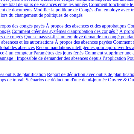
re total de jours de vacances entre les années
Comment fonctionne le r
ment de documents
Modifier la politique de Congés d'un employé avec tr
 lors du changement de politiques de congés
ropos des congés payés
À propos des absences et des approbations
Com
congés
Comment créer des systèmes d'approbation des congés ?
À propo
es de congés
Que se passe-t-il si un employé demande un congé pendan
absences et les autorisations
À propos des absences payées
Comment cré
lobal des absences
Recommandations intelligentes pour approuver les 
ce à un compteur
Paramètres des jours fériés
Comment supprimer une 
nnage : Impossible de demander des absences depuis l’application
Pou
es outils de planification
Report de déduction avec outils de planificati
ps de travail
Scénarios de déduction d'une demi-journée
Ouvreé & Ouvr