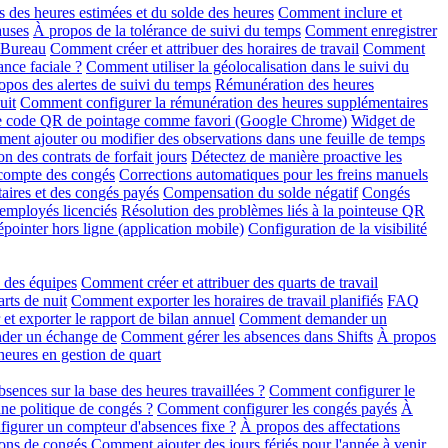
 des heures estimées et du solde des heures
Comment inclure et
auses
À propos de la tolérance de suivi du temps
Comment enregistrer
r Bureau
Comment créer et attribuer des horaires de travail
Comment
ance faciale ?
Comment utiliser la géolocalisation dans le suivi du
opos des alertes de suivi du temps
Rémunération des heures
uit
Comment configurer la rémunération des heures supplémentaires
le code QR de pointage comme favori (Google Chrome)
Widget de
ent ajouter ou modifier des observations dans une feuille de temps
on des contrats de forfait jours
Détectez de manière proactive les
 compte des congés
Corrections automatiques pour les freins manuels
aires et des congés payés
Compensation du solde négatif
Congés
 employés licenciés
Résolution des problèmes liés à la pointeuse QR
pointer hors ligne (application mobile)
Configuration de la visibilité
n des équipes
Comment créer et attribuer des quarts de travail
rts de nuit
Comment exporter les horaires de travail planifiés
FAQ
t exporter le rapport de bilan annuel
Comment demander un
der un échange de
Comment gérer les absences dans Shifts
À propos
eures en gestion de quart
ences sur la base des heures travaillées ?
Comment configurer le
une politique de congés ?
Comment configurer les congés payés
À
gurer un compteur d'absences fixe ?
À propos des affectations
ons de congés
Comment ajouter des jours fériés pour l'année à venir