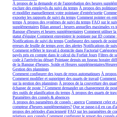
À propos de la demande et de l'approbation des heures supplém
exclure des employés du suivi du temps
À propos des politique
et modifier manuellement votre pointage d'entrée/sortie
Comment
exporter les rapports de suivi du temps
Comment pointer en entr
temps
À propos des systèmes de suivi du temps
FAQ sur le sui
supplémentaires
Bilan annuel : heures annuelles maximales vs 
Banque d'heures et heures supplémentaires
Comment utiliser la 
statut d'équipe
Comment enregistrer le pointage par ID comme
Notifications de suivi du temps
Configurez des rappels de pointa
erreurs de feuille de temps avec des alertes
Notifications de sui
Comment refléter le travail à domicile dans Factorial
Catégories
payés pris en compte dans le calcul du Forfait Jours
Filtres de 
code à l'arrivée/au départ
Pointage depuis un fuseau horaire diff
de la Banque d'heures, Solde et Heures supplémentaires/Heure
Gestion des plannings
Comment configurer des jours de repos automatiques
À propos 
Comment modifier et supprimer des quarts de travail
Comment aj
sur la gestion des plannings
À propos de la couverture des quart
échange de poste ? Comment demander un changement de post
des outils de planification du temps
À propos des quarts de trava
Paramètres des congés & absences
À propos des paramètres de congés : aperçu
Comment créer et a
compteur d'heures supplémentaires?
Que se passe-t-il en cas d'
propos des périodes d'ancienneté
FAQ sur les paramètres de co
relatives aux congés
Comment configurer le report des congés e