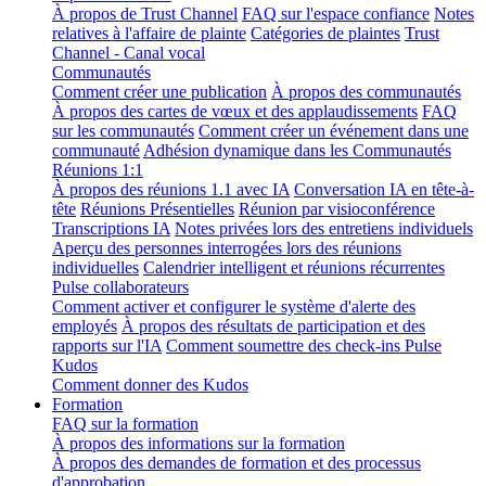
À propos de Trust Channel
FAQ sur l'espace confiance
Notes
relatives à l'affaire de plainte
Catégories de plaintes
Trust
Channel - Canal vocal
Communautés
Comment créer une publication
À propos des communautés
À propos des cartes de vœux et des applaudissements
FAQ
sur les communautés
Comment créer un événement dans une
communauté
Adhésion dynamique dans les Communautés
Réunions 1:1
À propos des réunions 1.1 avec IA
Conversation IA en tête-à-
tête
Réunions Présentielles
Réunion par visioconférence
Transcriptions IA
Notes privées lors des entretiens individuels
Aperçu des personnes interrogées lors des réunions
individuelles
Calendrier intelligent et réunions récurrentes
Pulse collaborateurs
Comment activer et configurer le système d'alerte des
employés
À propos des résultats de participation et des
rapports sur l'IA
Comment soumettre des check-ins Pulse
Kudos
Comment donner des Kudos
Formation
FAQ sur la formation
À propos des informations sur la formation
À propos des demandes de formation et des processus
d'approbation