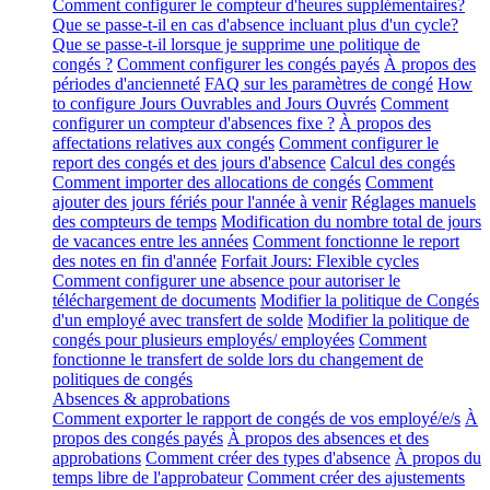
Comment configurer le compteur d'heures supplémentaires?
Que se passe-t-il en cas d'absence incluant plus d'un cycle?
Que se passe-t-il lorsque je supprime une politique de
congés ?
Comment configurer les congés payés
À propos des
périodes d'ancienneté
FAQ sur les paramètres de congé
How
to configure Jours Ouvrables and Jours Ouvrés
Comment
configurer un compteur d'absences fixe ?
À propos des
affectations relatives aux congés
Comment configurer le
report des congés et des jours d'absence
Calcul des congés
Comment importer des allocations de congés
Comment
ajouter des jours fériés pour l'année à venir
Réglages manuels
des compteurs de temps
Modification du nombre total de jours
de vacances entre les années
Comment fonctionne le report
des notes en fin d'année
Forfait Jours: Flexible cycles
Comment configurer une absence pour autoriser le
téléchargement de documents
Modifier la politique de Congés
d'un employé avec transfert de solde
Modifier la politique de
congés pour plusieurs employés/ employées
Comment
fonctionne le transfert de solde lors du changement de
politiques de congés
Absences & approbations
Comment exporter le rapport de congés de vos employé/e/s
À
propos des congés payés
À propos des absences et des
approbations
Comment créer des types d'absence
À propos du
temps libre de l'approbateur
Comment créer des ajustements