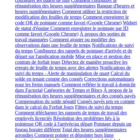
configurer les quarts de nuit
Comment configurer la
rémunération des heures supplémentaires
Banque d'heures et
heures supplémentaires
Comment utiliser la restriction de
modification des feuilles de temps
Comment enregistrer le
code QR de pointage comme favori (Google Chrome)
Widget
de statut d'équipe
Comment enregistrer le pointage par ID
comme favori (Google Chrome)
À propos des sorties de
travail manquées
Comment ajouter ou modifier des
observations dans une feuille de temps
Notifications de suivi
du temps
Configurez des rappels de pointage d'arrivée et de
départ sur l'application mobile
Mise en place et gestion des
contrats de forfait jours
Détectez de manière proactive les
erreurs de feuille de temps avec des alertes
Notifications de
suivi du temps - Alerte de manipulation de quart
Calcul du
solde en tenant compte des congés
Corrections automatiques
pour les freins manuels
Comment refléter le travail à domicile
dans Factorial
Catégories de Temps et Blocs
À propos de la
rémunération des heures supplémentaires et des congés payés
Compensation du solde négatif
Congés payés pris en compte
dans le calcul du Forfait Jours
Filtres de suivi du temps
Comment télécharger les rapports de temps de travail des
employés licenciés
Résolution des problèmes liés à la
pointeuse QR code à l'arrivée/au départ
Pointage depuis un
fuseau horaire différent
Total des heures supplémentaires
arrondies
Comment pointer et dépointer hors ligne