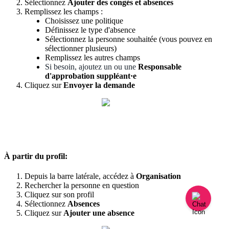
S
é
lectionnez
Ajouter
des
cong
é
s
et
absences
Remplissez
les
champs
:
Choisissez
une
politique
D
é
finissez
le
type
d
'
absence
S
é
lectionnez
la
personne
souhait
é
e
(
vous
pouvez
en
s
é
lectionner
plusieurs
)
Remplissez
les
autres
champs
Si
besoin
,
ajoutez
un
ou
une
Responsable
d
'
approbation
suppl
é
ant
·
e
Cliquez
sur
Envoyer
la
demande
À
partir
du
profil
:
Depuis
la
barre
lat
é
rale
,
acc
é
dez
à
Organisation
Rechercher
la
personne
en
question
Cliquez
sur
son
profil
S
é
lectionnez
Absences
Cliquez
sur
Ajouter
une
absence