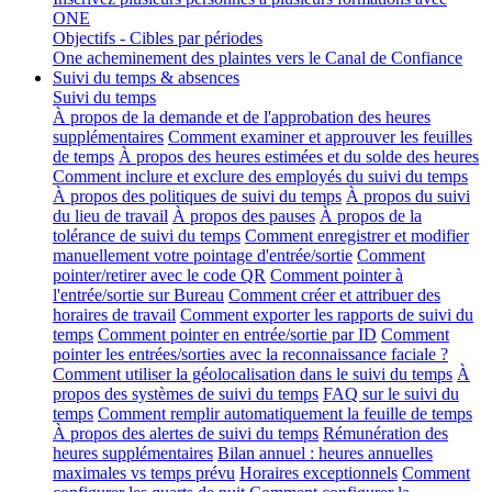
ONE
Objectifs - Cibles par périodes
One acheminement des plaintes vers le Canal de Confiance
Suivi du temps & absences
Suivi du temps
À propos de la demande et de l'approbation des heures
supplémentaires
Comment examiner et approuver les feuilles
de temps
À propos des heures estimées et du solde des heures
Comment inclure et exclure des employés du suivi du temps
À propos des politiques de suivi du temps
À propos du suivi
du lieu de travail
À propos des pauses
À propos de la
tolérance de suivi du temps
Comment enregistrer et modifier
manuellement votre pointage d'entrée/sortie
Comment
pointer/retirer avec le code QR
Comment pointer à
l'entrée/sortie sur Bureau
Comment créer et attribuer des
horaires de travail
Comment exporter les rapports de suivi du
temps
Comment pointer en entrée/sortie par ID
Comment
pointer les entrées/sorties avec la reconnaissance faciale ?
Comment utiliser la géolocalisation dans le suivi du temps
À
propos des systèmes de suivi du temps
FAQ sur le suivi du
temps
Comment remplir automatiquement la feuille de temps
À propos des alertes de suivi du temps
Rémunération des
heures supplémentaires
Bilan annuel : heures annuelles
maximales vs temps prévu
Horaires exceptionnels
Comment