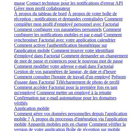
masse
Contact technique pour les notifications d'erreur API
Gérer mon profil collaborateur
À propos du tableau de bord
À propos de votre boîte de
réception : notifications et demandes centralisées
Comment
compléter mon profil d'employé personnel avec Factorial
Comment configurer vos paramètres personnels
Comment
configurer les notifications mobiles et par e-mail
Comment
synchroniser Factorial avec votre application calendrier
Comment activer l'authentification biométrique sur
l'application mobile
Comment trouver votre identifiant
d'employé dans Factorial
Comment demander un changement
de mot de passe et exigences pour le nouveau mot de passe
Comment modifier votre adresse e-mail dans Factorial
Gestion de vos paramètres de langue, de date et d'heure
Comment consulter l'horaire de travail d'un employé
Prénom
d'usage dans Factorial
Téléchargement de photo de profil
Comment accéder Factorial pour la première fois en tant
qu'employé
Comment mettre un employé à la retraite
Confirmation par e-mail automatique pour les domaines
vérifiés
Application mobile
Comment gérer vos données personnelles depuis l'application
mobile ?
À propos du processus d'intégration via l'application
mobile
Appareils mobiles pris en charge
Comment vérifier la
version de votre application
Boîte de réception sur mobile