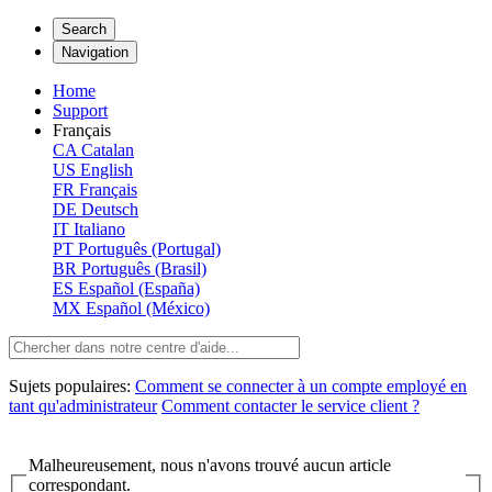
Search
Navigation
Home
Support
Français
CA
Catalan
US
English
FR
Français
DE
Deutsch
IT
Italiano
PT
Português (Portugal)
BR
Português (Brasil)
ES
Español (España)
MX
Español (México)
Sujets populaires:
Comment se connecter à un compte employé en
tant qu'administrateur
Comment contacter le service client ?
Malheureusement, nous n'avons trouvé aucun article
correspondant.