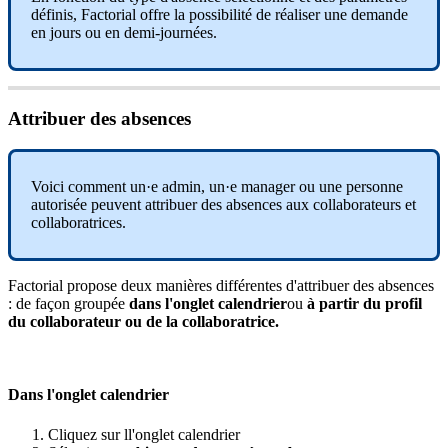
d
é
finis
,
Factorial
offre
la
possibilit
é
de
r
é
aliser
une
demande
en
jours
ou
en
demi
-
journ
é
es
.
Attribuer
des
absences
Voici
comment
un
·
e
admin
,
un
·
e
manager
ou
une
personne
autoris
é
e
peuvent
attribuer
des
absences
aux
collaborateurs
et
collaboratrices
.
Factorial
propose
deux
mani
è
res
diff
é
rentes
d
'
attribuer
des
absences
:
de
fa
ç
on
group
é
e
dans
l
'
onglet
calendrier
ou
à
partir
du
profil
du
collaborateur
ou
de
la
collaboratrice
.
Dans
l
'
onglet
calendrier
Cliquez
sur
ll
'
onglet
calendrier