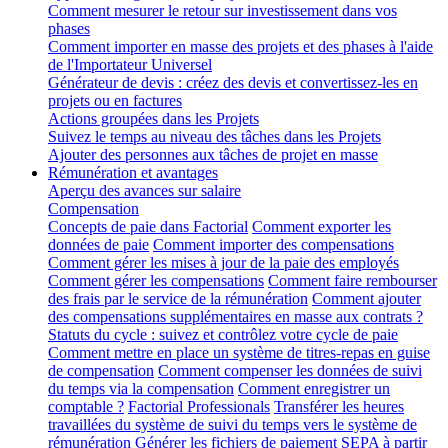
Comment mesurer le retour sur investissement dans vos
phases
Comment importer en masse des projets et des phases à l'aide
de l'Importateur Universel
Générateur de devis : créez des devis et convertissez-les en
projets ou en factures
Actions groupées dans les Projets
Suivez le temps au niveau des tâches dans les Projets
Ajouter des personnes aux tâches de projet en masse
Rémunération et avantages
Aperçu des avances sur salaire
Compensation
Concepts de paie dans Factorial
Comment exporter les
données de paie
Comment importer des compensations
Comment gérer les mises à jour de la paie des employés
Comment gérer les compensations
Comment faire rembourser
des frais par le service de la rémunération
Comment ajouter
des compensations supplémentaires en masse aux contrats ?
Statuts du cycle : suivez et contrôlez votre cycle de paie
Comment mettre en place un système de titres-repas en guise
de compensation
Comment compenser les données de suivi
du temps via la compensation
Comment enregistrer un
comptable ?
Factorial Professionals
Transférer les heures
travaillées du système de suivi du temps vers le système de
rémunération
Générer les fichiers de paiement SEPA à partir