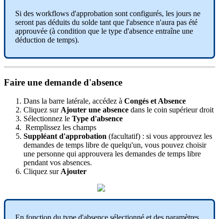
Si
des
workflows
d
'
approbation
sont
configur
é
s
,
les
jours
ne
seront
pas
d
é
duits
du
solde
tant
que
l
'
absence
n
'
aura
pas
é
t
é
approuv
é
e
(
à
condition
que
le
type
d
'
absence
entra
î
ne
une
d
é
duction
de
temps
)
.
Faire
une
demande
d
'
absence
Dans
la
barre
lat
é
rale
,
acc
é
dez
à
Cong
é
s
et
Absence
Cliquez
sur
Ajouter
une
absence
dans
le
coin
sup
é
rieur
droit
S
é
lectionnez
le
Type
d
'
absence
Remplissez
les
champs
Suppl
é
ant
d
'
approbation
(
facultatif
)
:
si
vous
approuvez
les
demandes
de
temps
libre
de
quelqu
'
un
,
vous
pouvez
choisir
une
personne
qui
approuvera
les
demandes
de
temps
libre
pendant
vos
absences
.
Cliquez
sur
Ajouter
En
fonction
du
type
d
'
absence
s
é
lectionn
é
et
des
param
è
tres