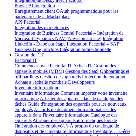
Intégration de Desky avec Factorial
Power BI Integration
Enregistrement client OAuth programmatique pour les
partenaires de la Marketplace
API Factorial
Intégration des marketplaces
Intégration de Business Central
Factorial – Intégration de
Microsoft Dynamics NAV (Navision sur site)
Intégration
LinkedIn - Étape par étape
Intégration Factorial – SAP
Business One
InfoJobs Intégration bidirectionnelle
Gestion de l’IT
Factorial IT
Commencez avec Factorial IT
Achats IT
Gestion des
appareils mobiles (MDM)
Gestion des SaaS
Onboardings et
offboardings
Gestion des appareils
Protection du endpoint
Achats à l'échelle mondiale
Développeurs
Inventaire informatique
Inventaire informatique
Comment importer votre inventaire
informatique
Affecter des appareils dans le catalogue des
tâches
Guide d'intégration des appareils pour les nouveaux
employés
Accords de documentation automatisés des
appareils dans l'inventaire informatique
Catalogue des
appareils
Attribuer des appareils informatiques lors de
l'intégration des employé/e/s
À propos du catalogue de
dispositifs et de l'inventaire informatique
Inventaire — Gérer