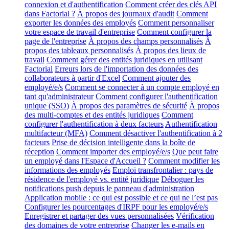
connexion et d'authentification
Comment créer des clés API
dans Factorial ?
À propos des journaux d'audit
Comment
exporter les données des employés
Comment personnaliser
votre espace de travail d'entreprise
Comment configurer la
page de l'entreprise
À propos des champs personnalisés
À
propos des tableaux personnalisés
À propos des lieux de
travail
Comment gérer des entités juridiques en utilisant
Factorial
Erreurs lors de l'importation des données des
collaborateurs à partir d'Excel
Comment ajouter des
employé/e/s
Comment se connecter à un compte employé en
tant qu'administrateur
Comment configurer l'authentification
unique (SSO)
À propos des paramètres de sécurité
À propos
des multi-comptes et des entités juridiques
Comment
configurer l'authentification à deux facteurs
Authentification
multifacteur (MFA)
Comment désactiver l'authentification à 2
facteurs
Prise de décision intelligente dans la boîte de
réception
Comment importer des employé/e/s
Que peut faire
un employé dans l'Espace d'Accueil ?
Comment modifier les
informations des employés
Emploi transfrontalier : pays de
résidence de l'employé vs. entité juridique
Déboguer les
notifications push depuis le panneau d'administration
Application mobile : ce qui est possible et ce qui ne l’est pas
Configurer les pourcentages d'IRPF pour les employé/e/s
Enregistrer et partager des vues personnalisées
Vérification
des domaines de votre entreprise
Changer les e-mails en