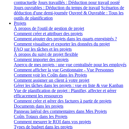
contractuelle
Jours travaillés : Déduction pour travail posté
Jours ouvrables : Déduction du temps de travail
Scénarios de
déduction d'une demi-journée
Ouvreé & Ouvrable : Tous les
outils de planification
Projets
À propos de l'outil de gestion de projet
Comment créer et attribuer des projets
Comment ajouter des projets dans les quarts enregistrés ?
Comment visualiser et exporter les données du projet
FAQ sur les tâches et les projets
À propos du suivi de projet flexible
Comment importer des projets
Aperçu de mes projets : une vue centralisée pour les employés
Comment afficher la vue Gestionnaire - Vue Personnes
Comment voir les Coûts dans les Projets
Comment assigner un client à votre projet
Gérer les tâches dans les projets : vue en liste & vue Kanban
Vue de planification de projet : Planifier, affecter et gérer
efficacement les ressources
Comment créer et gérer des factures à partir de projets
Documents dans les projets
Panneau latéral des commentaires dans Mes Projets
Coûts Totaux dans les Projets
Comment mesurer le ROI dans vos projets
Types de budget dans les projets