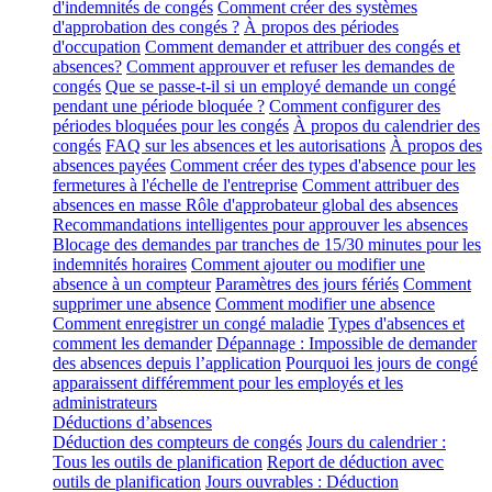
d'indemnités de congés
Comment créer des systèmes
d'approbation des congés ?
À propos des périodes
d'occupation
Comment demander et attribuer des congés et
absences?
Comment approuver et refuser les demandes de
congés
Que se passe-t-il si un employé demande un congé
pendant une période bloquée ?
Comment configurer des
périodes bloquées pour les congés
À propos du calendrier des
congés
FAQ sur les absences et les autorisations
À propos des
absences payées
Comment créer des types d'absence pour les
fermetures à l'échelle de l'entreprise
Comment attribuer des
absences en masse
Rôle d'approbateur global des absences
Recommandations intelligentes pour approuver les absences
Blocage des demandes par tranches de 15/30 minutes pour les
indemnités horaires
Comment ajouter ou modifier une
absence à un compteur
Paramètres des jours fériés
Comment
supprimer une absence
Comment modifier une absence
Comment enregistrer un congé maladie
Types d'absences et
comment les demander
Dépannage : Impossible de demander
des absences depuis l’application
Pourquoi les jours de congé
apparaissent différemment pour les employés et les
administrateurs
Déductions d’absences
Déduction des compteurs de congés
Jours du calendrier :
Tous les outils de planification
Report de déduction avec
outils de planification
Jours ouvrables : Déduction