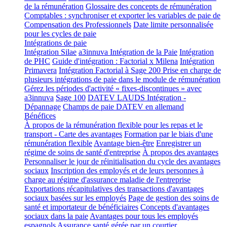
de la rémunération
Glossaire des concepts de rémunération
Comptables : synchroniser et exporter les variables de paie de
Compensation des Professionnels
Date limite personnalisée
pour les cycles de paie
Intégrations de paie
Intégration Silae
a3innuva Intégration de la Paie
Intégration
de PHC
Guide d'intégration : Factorial x Milena
Intégration
Primavera
Intégration Factorial à Sage 200
Prise en charge de
plusieurs intégrations de paie dans le module de rémunération
Gérez les périodes d'activité « fixes-discontinues » avec
a3innuva
Sage 100
DATEV LAUDS Intégration -
Dépannage
Champs de paie DATEV en allemand
Bénéfices
À propos de la rémunération flexible pour les repas et le
transport - Carte des avantages
Formation par le biais d'une
rémunération flexible
Avantage bien-être
Enregistrer un
régime de soins de santé d'entreprise
À propos des avantages
Personnaliser le jour de réinitialisation du cycle des avantages
sociaux
Inscription des employés et de leurs personnes à
charge au régime d'assurance maladie de l'entreprise
Exportations récapitulatives des transactions d'avantages
sociaux basées sur les employés
Page de gestion des soins de
santé et importateur de bénéficiaires
Concepts d'avantages
sociaux dans la paie
Avantages pour tous les employés
espagnols
Assurance santé gérée par un courtier