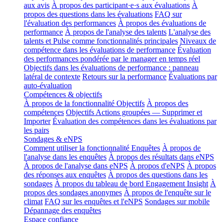
aux avis
À propos des participant·e·s aux évaluations
À
propos des questions dans les évaluations
FAQ sur
l'évaluation des performances
À propos des évaluations de
performance
À propos de l'analyse des talents
L'analyse des
talents et Pulse comme fonctionnalités principales
Niveaux de
compétence dans les évaluations de performance
Évaluation
des performances pondérée par le manager en temps réel
Objectifs dans les évaluations de performance : panneau
latéral de contexte
Retours sur la performance
Évaluations par
auto-évaluation
Compétences & objectifs
À propos de la fonctionnalité Objectifs
À propos des
compétences
Objectifs Actions groupées — Supprimer et
Importer
Évaluation des compétences dans les évaluations par
les pairs
Sondages & eNPS
Comment utiliser la fonctionnalité Enquêtes
À propos de
l'analyse dans les enquêtes
À propos des résultats dans eNPS
À propos de l'analyse dans eNPS
À propos d'eNPS
À propos
des réponses aux enquêtes
À propos des questions dans les
sondages
À propos du tableau de bord Engagement Insight
À
propos des sondages anonymes
À propos de l'enquête sur le
climat
FAQ sur les enquêtes et l'eNPS
Sondages sur mobile
Dépannage des enquêtes
Espace confiance