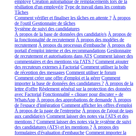
employé
Création automatique de remplacements lors de la
résiliation d'un employé/e
Type de travail dans les contrats
Tâches
Comment vérifier et finaliser les tâches en attente ?
À propos
de l'outil Gestionnaire de tâches
Système de suivi des candidatures
À propos de la base de données des candidat/e/s
À propos de
la fonctionnalité de recrutement
À propos des modèles de
recrutement
À propos du processus d'embauche
À propos du
portail d'emploi interne et des recommandations
Gestionnaire
de recrutement et autorisations dans ATS
Comment laisser des
commentaires et des mentions via l'ATS ?
Comment ajouter
des recruteurs externes à Factorial
Comment utiliser la boîte
de réception des messages
Comment utiliser le forum
Comment créer une offre d'emploi et la gérer
Comment
importer la base de données des candidatures ?
À propos de la
lettre d'offre
Règlement général sur la protection des données
avec Factorial
Fonctionnalité « cliquer pour discuter » de
WhatsApp
À propos des approbations de demande
À propos
de l'espace d'intégration
Comment afficher les offres d'emploi
À propos de la page de l'entreprise
À propos de l'ajout de tags
aux candidat/e/s
Comment laisser des notes via l'ATS et des
mentions ?
Comment laisser des notes via le système de suivi
des candidatures (ATS) et les mentions ?
À propos des
formulaires d'évaluation d'embauche
Comment importer la