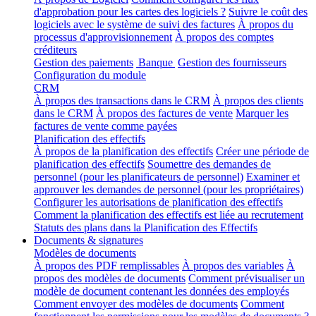
d'approbation pour les cartes des logiciels ?
Suivre le coût des
logiciels avec le système de suivi des factures
À propos du
processus d'approvisionnement
À propos des comptes
créditeurs
Gestion des paiements
Banque
Gestion des fournisseurs
Configuration du module
CRM
À propos des transactions dans le CRM
À propos des clients
dans le CRM
À propos des factures de vente
Marquer les
factures de vente comme payées
Planification des effectifs
À propos de la planification des effectifs
Créer une période de
planification des effectifs
Soumettre des demandes de
personnel (pour les planificateurs de personnel)
Examiner et
approuver les demandes de personnel (pour les propriétaires)
Configurer les autorisations de planification des effectifs
Comment la planification des effectifs est liée au recrutement
Statuts des plans dans la Planification des Effectifs
Documents & signatures
Modèles de documents
À propos des PDF remplissables
À propos des variables
À
propos des modèles de documents
Comment prévisualiser un
modèle de document contenant les données des employés
Comment envoyer des modèles de documents
Comment