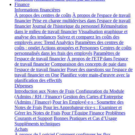
Finance
Informations financières
À propos des centres de coûts
À propos de l'espace de travail
financier
Prise en charge multidevises dans l'espace de travail
financier
Journal de l'historique du personnel
Rémunération
dans le milieu de travail financier
Visualisation graphique et
analyse des tendances
Suivez et comparez les coûts des
employés avec Trend Analytics
Paramètres des centres de
coûts : onglet Actions groupées et Personnes
Centres de coûts
personnalisés dans les frais des employés
Paramètres de
l'espace de travail financier
À propos de l'ETP dans l'espace
de travail financier
Comparaison des concepts de paie dans
l'espace de travail financier
Poser des questions sur l'espace de
travail financier en One
Planifiez votre main-d'œuvre avec la
planification des effectifs
Dépenses
Introduction aux Notes de Frais
Configuration du Module
(Admins / RH / Finance)
Gestion des Cartes d’Entreprise
(Admins / Finance)
Pour les Employé·e·s : Soumettre des
Notes de Frais
Pour les Approbateur·rice·s : Examiner et
Gérer les Notes de Frais
Pour l’Équipe Finance
Problèmes
Courants et Support
Bonnes Pratiques et Cas d’Usage
Suppléments techniques
Achats
À propos de Logiciel
Comment configurer les flux