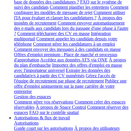
base de données des candidatures ?
FAQ sur le système de
suivi des candidats
Comment planifier les entretiens
Comment
configurer les modèles de message de rejet
Comment utiliser
l'IA pour évaluer et classer les candidatures ?
À propos des
insights de recrutement
Comment envoyer automatiquement
des e-mails aux candidats lors du passage d'une phase à l'autre
?
Comment télécharger des CV en masse
Intégration
multiportail
Comment appeler les candidats depuis votre
téléphone
Comment gérer les candidatures à un emploi
Comment envoyer des messages à des candidats en masse
Offres d'emploi premium : Place de marché et processus
d'approbation
Accédez aux données ATS via ONE
À propos
du plan d'embauche
Importez des offres d'emploi en masse
avec l'importateur universel
Extraire les données des
candidat/e/s à partir des CV numérisés
Gérez l'accès de
l'équipe de recrutement par phase de recrutement
Publiez une
offre d'emploi uniquement sur la page carrière de votre
entreprise
Gestion des espaces
Comment gérer vos réservations
Comment créer des espaces
réservables
À propos de Space Control
Comment réserver des
espaces
FAQ sur le contrôle spatial
Autorisations & flux de travail
Autorisations
Guide court sur les autorisations
À propos des utilisateurs