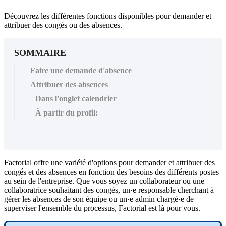
Découvrez les différentes fonctions disponibles pour demander et
attribuer des congés ou des absences.
SOMMAIRE
Faire une demande d'absence
Attribuer des absences
Dans l'onglet calendrier
À partir du profil:
Factorial
offre
une
vari
é
t
é
d
'
options
pour
demander
et
attribuer
des
cong
é
s
et
des
absences
en
fonction
des
besoins
des
diff
é
rents
postes
au
sein
de
l
'
entreprise
.
Que
vous
soyez
un
collaborateur
ou
une
collaboratrice
souhaitant
des
cong
é
s
,
un
·
e
responsable
cherchant
à
g
é
rer
les
absences
de
son
é
quipe
ou
un
·
e
admin
charg
é
·
e
de
superviser
l
'
ensemble
du
processus
,
Factorial
est
l
à
pour
vous
.