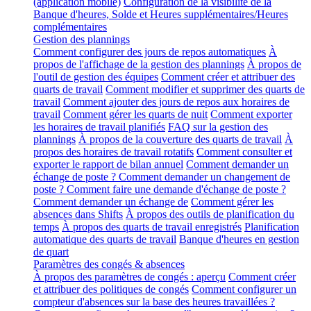
(application mobile)
Configuration de la visibilité de la
Banque d'heures, Solde et Heures supplémentaires/Heures
complémentaires
Gestion des plannings
Comment configurer des jours de repos automatiques
À
propos de l'affichage de la gestion des plannings
À propos de
l'outil de gestion des équipes
Comment créer et attribuer des
quarts de travail
Comment modifier et supprimer des quarts de
travail
Comment ajouter des jours de repos aux horaires de
travail
Comment gérer les quarts de nuit
Comment exporter
les horaires de travail planifiés
FAQ sur la gestion des
plannings
À propos de la couverture des quarts de travail
À
propos des horaires de travail rotatifs
Comment consulter et
exporter le rapport de bilan annuel
Comment demander un
échange de poste ? Comment demander un changement de
poste ? Comment faire une demande d'échange de poste ?
Comment demander un échange de
Comment gérer les
absences dans Shifts
À propos des outils de planification du
temps
À propos des quarts de travail enregistrés
Planification
automatique des quarts de travail
Banque d'heures en gestion
de quart
Paramètres des congés & absences
À propos des paramètres de congés : aperçu
Comment créer
et attribuer des politiques de congés
Comment configurer un
compteur d'absences sur la base des heures travaillées ?