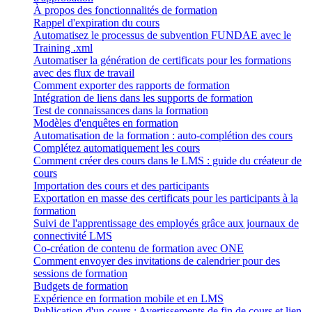
À propos des fonctionnalités de formation
Rappel d'expiration du cours
Automatisez le processus de subvention FUNDAE avec le
Training .xml
Automatiser la génération de certificats pour les formations
avec des flux de travail
Comment exporter des rapports de formation
Intégration de liens dans les supports de formation
Test de connaissances dans la formation
Modèles d'enquêtes en formation
Automatisation de la formation : auto-complétion des cours
Complétez automatiquement les cours
Comment créer des cours dans le LMS : guide du créateur de
cours
Importation des cours et des participants
Exportation en masse des certificats pour les participants à la
formation
Suivi de l'apprentissage des employés grâce aux journaux de
connectivité LMS
Co-création de contenu de formation avec ONE
Comment envoyer des invitations de calendrier pour des
sessions de formation
Budgets de formation
Expérience en formation mobile et en LMS
Publication d'un cours : Avertissements de fin de cours et lien