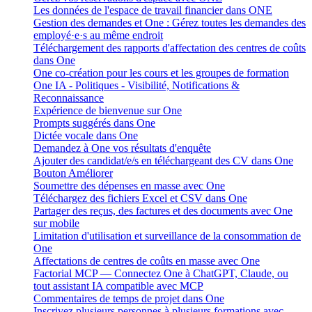
Les données de l'espace de travail financier dans ONE
Gestion des demandes et One : Gérez toutes les demandes des
employé·e·s au même endroit
Téléchargement des rapports d'affectation des centres de coûts
dans One
One co-création pour les cours et les groupes de formation
One IA - Politiques - Visibilité, Notifications &
Reconnaissance
Expérience de bienvenue sur One
Prompts suggérés dans One
Dictée vocale dans One
Demandez à One vos résultats d'enquête
Ajouter des candidat/e/s en téléchargeant des CV dans One
Bouton Améliorer
Soumettre des dépenses en masse avec One
Téléchargez des fichiers Excel et CSV dans One
Partager des reçus, des factures et des documents avec One
sur mobile
Limitation d'utilisation et surveillance de la consommation de
One
Affectations de centres de coûts en masse avec One
Factorial MCP — Connectez One à ChatGPT, Claude, ou
tout assistant IA compatible avec MCP
Commentaires de temps de projet dans One
Inscrivez plusieurs personnes à plusieurs formations avec