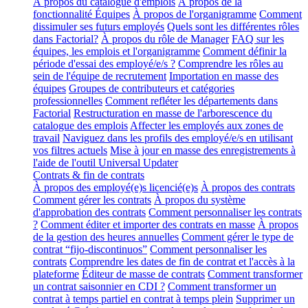
À propos du catalogue d'emplois
À propos de la
fonctionnalité Équipes
À propos de l'organigramme
Comment
dissimuler ses futurs employés
Quels sont les différentes rôles
dans Factorial?
À propos du rôle de Manager
FAQ sur les
équipes, les emplois et l'organigramme
Comment définir la
période d'essai des employé/e/s ?
Comprendre les rôles au
sein de l'équipe de recrutement
Importation en masse des
équipes
Groupes de contributeurs et catégories
professionnelles
Comment refléter les départements dans
Factorial
Restructuration en masse de l'arborescence du
catalogue des emplois
Affecter les employés aux zones de
travail
Naviguez dans les profils des employé/e/s en utilisant
vos filtres actuels
Mise à jour en masse des enregistrements à
l'aide de l'outil Universal Updater
Contrats & fin de contrats
À propos des employé(e)s licencié(e)s
À propos des contrats
Comment gérer les contrats
À propos du système
d'approbation des contrats
Comment personnaliser les contrats
?
Comment éditer et importer des contrats en masse
À propos
de la gestion des heures annuelles
Comment gérer le type de
contrat “fijo-discontinuos”
Comment personnaliser les
contrats
Comprendre les dates de fin de contrat et l'accès à la
plateforme
Éditeur de masse de contrats
Comment transformer
un contrat saisonnier en CDI ?
Comment transformer un
contrat à temps partiel en contrat à temps plein
Supprimer un