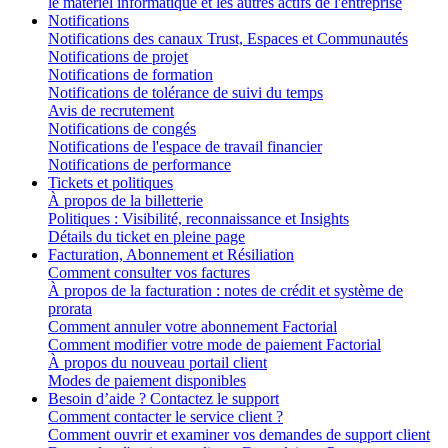
le matériel informatique et les autres actifs de l'entreprise
Notifications
Notifications des canaux Trust, Espaces et Communautés
Notifications de projet
Notifications de formation
Notifications de tolérance de suivi du temps
Avis de recrutement
Notifications de congés
Notifications de l'espace de travail financier
Notifications de performance
Tickets et politiques
À propos de la billetterie
Politiques : Visibilité, reconnaissance et Insights
Détails du ticket en pleine page
Facturation, Abonnement et Résiliation
Comment consulter vos factures
À propos de la facturation : notes de crédit et système de
prorata
Comment annuler votre abonnement Factorial
Comment modifier votre mode de paiement Factorial
À propos du nouveau portail client
Modes de paiement disponibles
Besoin d’aide ? Contactez le support
Comment contacter le service client ?
Comment ouvrir et examiner vos demandes de support client