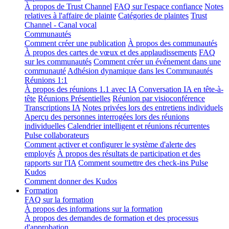
À propos de Trust Channel
FAQ sur l'espace confiance
Notes
relatives à l'affaire de plainte
Catégories de plaintes
Trust
Channel - Canal vocal
Communautés
Comment créer une publication
À propos des communautés
À propos des cartes de vœux et des applaudissements
FAQ
sur les communautés
Comment créer un événement dans une
communauté
Adhésion dynamique dans les Communautés
Réunions 1:1
À propos des réunions 1.1 avec IA
Conversation IA en tête-à-
tête
Réunions Présentielles
Réunion par visioconférence
Transcriptions IA
Notes privées lors des entretiens individuels
Aperçu des personnes interrogées lors des réunions
individuelles
Calendrier intelligent et réunions récurrentes
Pulse collaborateurs
Comment activer et configurer le système d'alerte des
employés
À propos des résultats de participation et des
rapports sur l'IA
Comment soumettre des check-ins Pulse
Kudos
Comment donner des Kudos
Formation
FAQ sur la formation
À propos des informations sur la formation
À propos des demandes de formation et des processus
d'approbation