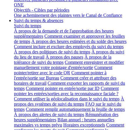
ONE
Objectifs - Cibles par périodes
One acheminement des plaintes vers le Canal de Confiance
Suivi du temps & absences
Suivi du temps
À propos de la demande et de l'approbation des heures
supplémentaires
Comment examiner et approuver les feuilles
de temps
À propos des heures estimées et du solde des heures
Comment inclure et exclure des employés du suivi du temps
À propos des politiques de suivi du temps
À propos du suivi
du lieu de travail
À propos des pauses
À propos de la
tolérance de suivi du temps
Comment enregistrer et modifier
manuellement votre pointage d'entrée/sortie
Comment
pointer/retirer avec le code QR
Comment pointer à
l'entrée/sortie sur Bureau
Comment créer et attribuer des
horaires de travail
Comment exporter les rapports de suivi du
temps
Comment pointer en entrée/sortie par ID
Comment
pointer les entrées/sorties avec la reconnaissance faciale ?
Comment utiliser la géolocalisation dans le suivi du temps
À
propos des systèmes de suivi du temps
FAQ sur le suivi du
temps
Comment remplir automatiquement la feuille de temps
À propos des alertes de suivi du temps
Rémunération des
heures supplémentaires
Bilan annuel : heures annuelles
maximales vs temps prévu
Horaires exceptionnels
Comment