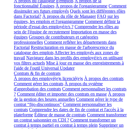
À propos du catalogue d'emplois
À propos de la
fonctionnalité Équipes
À propos de l'organigramme
Comment
dissimuler ses futurs employés
Quels sont les différentes rôles
dans Factorial?
À propos du rôle de Manager
FAQ sur les
équipes, les emplois et l'organigramme
Comment définir la
période d'essai des employé/e/s ?
Comprendre les rôles au
sein de l'équipe de recrutement
Importation en masse des
équipes
Groupes de contributeurs et catégories
professionnelles
Comment refléter les départements dans
Factorial
Restructuration en masse de l'arborescence du
catalogue des emplois
Affecter les employés aux zones de
travail
Naviguez dans les profils des employé/e/s en utilisant
vos filtres actuels
Mise à jour en masse des enregistrements à
l'aide de l'outil Universal Updater
Contrats & fin de contrats
À propos des employé(e)s licencié(e)s
À propos des contrats
Comment gérer les contrats
À propos du système
d'approbation des contrats
Comment personnaliser les contrats
?
Comment éditer et importer des contrats en masse
À propos
de la gestion des heures annuelles
Comment gérer le type de
contrat “fijo-discontinuos”
Comment personnaliser les
contrats
Comprendre les dates de fin de contrat et l'accès à la
plateforme
Éditeur de masse de contrats
Comment transformer
un contrat saisonnier en CDI ?
Comment transformer un
contrat à temps partiel en contrat à temps plein
Supprimer un