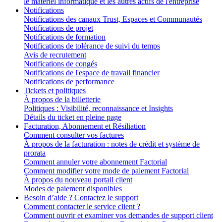
le matériel informatique et les autres actifs de l'entreprise
Notifications
Notifications des canaux Trust, Espaces et Communautés
Notifications de projet
Notifications de formation
Notifications de tolérance de suivi du temps
Avis de recrutement
Notifications de congés
Notifications de l'espace de travail financier
Notifications de performance
Tickets et politiques
À propos de la billetterie
Politiques : Visibilité, reconnaissance et Insights
Détails du ticket en pleine page
Facturation, Abonnement et Résiliation
Comment consulter vos factures
À propos de la facturation : notes de crédit et système de
prorata
Comment annuler votre abonnement Factorial
Comment modifier votre mode de paiement Factorial
À propos du nouveau portail client
Modes de paiement disponibles
Besoin d’aide ? Contactez le support
Comment contacter le service client ?
Comment ouvrir et examiner vos demandes de support client