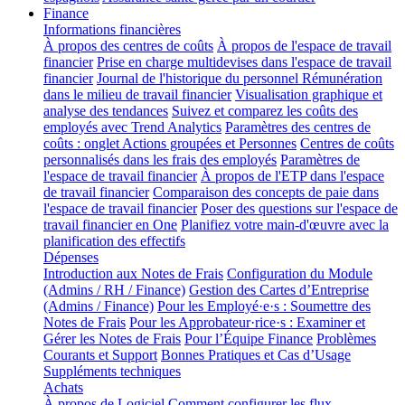
Finance
Informations financières
À propos des centres de coûts
À propos de l'espace de travail
financier
Prise en charge multidevises dans l'espace de travail
financier
Journal de l'historique du personnel
Rémunération
dans le milieu de travail financier
Visualisation graphique et
analyse des tendances
Suivez et comparez les coûts des
employés avec Trend Analytics
Paramètres des centres de
coûts : onglet Actions groupées et Personnes
Centres de coûts
personnalisés dans les frais des employés
Paramètres de
l'espace de travail financier
À propos de l'ETP dans l'espace
de travail financier
Comparaison des concepts de paie dans
l'espace de travail financier
Poser des questions sur l'espace de
travail financier en One
Planifiez votre main-d'œuvre avec la
planification des effectifs
Dépenses
Introduction aux Notes de Frais
Configuration du Module
(Admins / RH / Finance)
Gestion des Cartes d’Entreprise
(Admins / Finance)
Pour les Employé·e·s : Soumettre des
Notes de Frais
Pour les Approbateur·rice·s : Examiner et
Gérer les Notes de Frais
Pour l’Équipe Finance
Problèmes
Courants et Support
Bonnes Pratiques et Cas d’Usage
Suppléments techniques
Achats
À propos de Logiciel
Comment configurer les flux