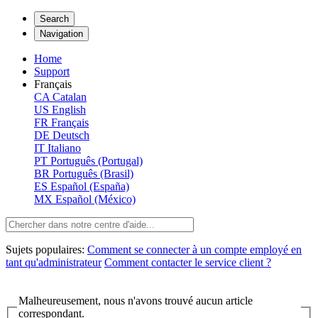
Search
Navigation
Home
Support
Français
CA
Catalan
US
English
FR
Français
DE
Deutsch
IT
Italiano
PT
Português (Portugal)
BR
Português (Brasil)
ES
Español (España)
MX
Español (México)
Sujets populaires:
Comment se connecter à un compte employé en
tant qu'administrateur
Comment contacter le service client ?
Malheureusement, nous n'avons trouvé aucun article
correspondant.