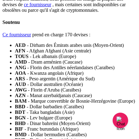
devises
de
ce
fournisseur
,
mais
certaines
sont
indisponibles
car
obsol
è
tes
ou
parce
qu
'
il
s
'
agit
de
cryptomonnaies
.
Soutenu
Ce
fournisseur
prend
en
charge
170
devises
:
AED
-
Dirham
des
É
mirats
arabes
unis
(
Moyen
-
Orient
)
AFN
-
Afghan
Afghani
(
Asie
centrale
)
TOUS
-
Lek
albanais
(
Europe
)
AMD
-
Dram
arm
é
nien
(
Caucase
)
ANG
-
Florin
des
Antilles
n
é
erlandaises
(
Cara
ï
bes
)
AOA
-
Kwanza
angolais
(
Afrique
)
ARS
-
Peso
argentin
(
Am
é
rique
du
Sud
)
AUD
-
Dollar
australien
(
Oc
é
anie
)
AWG
-
Florin
d
'
Aruba
(
Cara
ï
bes
)
AZN
-
Manat
azerba
ï
djanais
(
Caucase
)
BAM
-
Marque
convertible
de
Bosnie
-
Herz
é
govine
(
Europe
)
BBD
-
Dollar
barbadien
(
Cara
ï
bes
)
BDT
-
Taka
bangladais
(
Asie
)
BGN
-
Lev
bulgare
(
Europe
)
BHD
-
Dinar
bahre
ï
ni
(
Moyen
-
Orient
)
BIF
-
Franc
burundais
(
Afrique
)
BMD
-
Dollar
bermudien
(
Cara
ï
bes
)