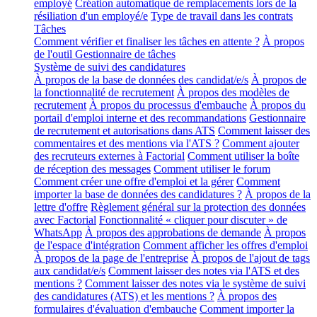
employé
Création automatique de remplacements lors de la
résiliation d'un employé/e
Type de travail dans les contrats
Tâches
Comment vérifier et finaliser les tâches en attente ?
À propos
de l'outil Gestionnaire de tâches
Système de suivi des candidatures
À propos de la base de données des candidat/e/s
À propos de
la fonctionnalité de recrutement
À propos des modèles de
recrutement
À propos du processus d'embauche
À propos du
portail d'emploi interne et des recommandations
Gestionnaire
de recrutement et autorisations dans ATS
Comment laisser des
commentaires et des mentions via l'ATS ?
Comment ajouter
des recruteurs externes à Factorial
Comment utiliser la boîte
de réception des messages
Comment utiliser le forum
Comment créer une offre d'emploi et la gérer
Comment
importer la base de données des candidatures ?
À propos de la
lettre d'offre
Règlement général sur la protection des données
avec Factorial
Fonctionnalité « cliquer pour discuter » de
WhatsApp
À propos des approbations de demande
À propos
de l'espace d'intégration
Comment afficher les offres d'emploi
À propos de la page de l'entreprise
À propos de l'ajout de tags
aux candidat/e/s
Comment laisser des notes via l'ATS et des
mentions ?
Comment laisser des notes via le système de suivi
des candidatures (ATS) et les mentions ?
À propos des
formulaires d'évaluation d'embauche
Comment importer la