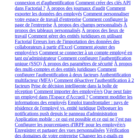
connexion et d'authentification
Comment créer des clés API
dans Factorial ?
À propos des journaux d'audit
Comment
exporter les données des employés
Comment personnaliser
votre espace de travail d'entreprise
Comment configurer la
page de l'entreprise
À propos des champs personnalisés
À
propos des tableaux personnalisés
À propos des lieux de
travail
Comment gérer des entités juridiques en utilisant
Factorial
Erreurs lors de l'importation des données des
collaborateurs à partir d'Excel
Comment ajouter des
employé/e/s
Comment se connecter à un compte employé en
tant qu'administrateur
Comment configurer l'authentification
unique (SSO)
À propos des paramètres de sécurité
À propos
des multi-comptes et des entités juridiques
Comment
configurer l'authentification à deux facteurs
Authentification
multifacteur (MFA)
Comment désactiver l'authentification à 2
facteurs
Prise de décision intelligente dans la boîte de
réception
Comment importer des employé/e/s
Que peut faire
un employé dans l'Espace d'Accueil ?
Comment modifier les
informations des employés
Emploi transfrontalier : pays de
résidence de l'employé vs. entité juridique
Déboguer les
notifications push depuis le panneau d'administration
Application mobile : ce qui est possible et ce qui ne l’est pas
Configurer les pourcentages d'IRPF pour les employé/e/s
Enregistrer et partager des vues personnalisées
Vérification
des domaines de votre entreprise
Changer les e-mails en