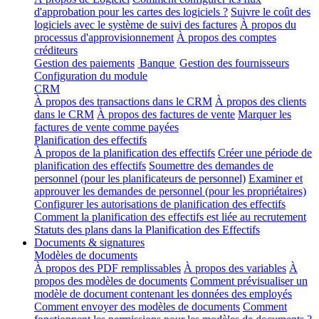
d'approbation pour les cartes des logiciels ?
Suivre le coût des
logiciels avec le système de suivi des factures
À propos du
processus d'approvisionnement
À propos des comptes
créditeurs
Gestion des paiements
Banque
Gestion des fournisseurs
Configuration du module
CRM
À propos des transactions dans le CRM
À propos des clients
dans le CRM
À propos des factures de vente
Marquer les
factures de vente comme payées
Planification des effectifs
À propos de la planification des effectifs
Créer une période de
planification des effectifs
Soumettre des demandes de
personnel (pour les planificateurs de personnel)
Examiner et
approuver les demandes de personnel (pour les propriétaires)
Configurer les autorisations de planification des effectifs
Comment la planification des effectifs est liée au recrutement
Statuts des plans dans la Planification des Effectifs
Documents & signatures
Modèles de documents
À propos des PDF remplissables
À propos des variables
À
propos des modèles de documents
Comment prévisualiser un
modèle de document contenant les données des employés
Comment envoyer des modèles de documents
Comment