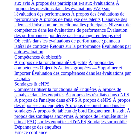
aux avis
À propos des participant·e·s aux évaluations
À
propos des questions dans les évaluations
FAQ sur
l'évaluation des performances
À propos des évaluations de
performance
À propos de l'analyse des talents
L'analyse des
talents et Pulse comme fonctionnalités principales
Niveaux de
compétence dans les évaluations de performance
Évaluation
des performances pondérée par le manager en temps réel
Objectifs dans les évaluations de performance : panneau
latéral de contexte
Retours sur la performance
Évaluations par
auto-évaluation
Compétences & objectifs
À propos de la fonctionnalité Objectifs
À propos des
compétences
Objectifs Actions groupées — Supprimer et
Importer
Évaluation des compétences dans les évaluations par
les pairs
Sondages & eNPS
Comment utiliser la fonctionnalité Enquêtes
À propos de
l'analyse dans les enquêtes
À propos des résultats dans eNPS
À propos de l'analyse dans eNPS
À propos d'eNPS
À propos
des réponses aux enquêtes
À propos des questions dans les
sondages
À propos du tableau de bord Engagement Insight
À
propos des sondages anonymes
À propos de l'enquête sur le
climat
FAQ sur les enquêtes et l'eNPS
Sondages sur mobile
Dépannage des enquêtes
Espace confiance