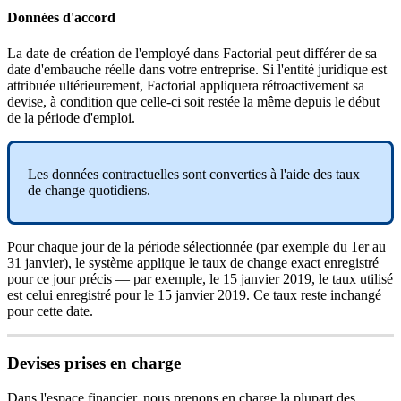
Donn
é
es
d
'
accord
La
date
de
cr
é
ation
de
l
'
employ
é
dans
Factorial
peut
diff
é
rer
de
sa
date
d
'
embauche
r
é
elle
dans
votre
entreprise
.
Si
l
'
entit
é
juridique
est
attribu
é
e
ult
é
rieurement
,
Factorial
appliquera
r
é
troactivement
sa
devise
,
à
condition
que
celle
-
ci
soit
rest
é
e
la
m
ê
me
depuis
le
d
é
but
de
la
p
é
riode
d
'
emploi
.
Les
donn
é
es
contractuelles
sont
converties
à
l
'
aide
des
taux
de
change
quotidiens
.
Pour
chaque
jour
de
la
p
é
riode
s
é
lectionn
é
e
(
par
exemple
du
1er
au
31
janvier
)
,
le
syst
è
me
applique
le
taux
de
change
exact
enregistr
é
pour
ce
jour
pr
é
cis
—
par
exemple
,
le
15
janvier
2019
,
le
taux
utilis
é
est
celui
enregistr
é
pour
le
15
janvier
2019
.
Ce
taux
reste
inchang
é
pour
cette
date
.
Devises
prises
en
charge
Dans
l
'
espace
financier
,
nous
prenons
en
charge
la
plupart
des