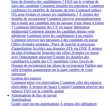
base de données des candidatures ?
FAQ sur le système de
suivi des candidats
Comment planifier les entretiens
Comment
configurer les modèles de message de rejet
Comment utiliser
l'IA pour évaluer et classer les candidatures ?
À propos des
insights de recrutement
Comment envoyer automatiquement
des e-mails aux candidats lors du passage d'une phase à l'autre
?
Comment télécharger des CV en masse
Intégration
multiportail
Comment appeler les candidats depuis votre
téléphone
Comment gérer les candidatures à un emploi
Comment envoyer des messages à des candidats en masse
Offres d'emploi premium : Place de marché et processus
d'approbation
Accédez aux données ATS via ONE
À propos
du plan d'embauche
Importez des offres d'emploi en masse
avec l'importateur universel
Extraire les données des
candidat/e/s à partir des CV numérisés
Gérez l'accès de
l'équipe de recrutement par phase de recrutement
Publiez une
offre d'emploi uniquement sur la page carrière de votre
entreprise
Gestion des espaces
Comment gérer vos réservations
Comment créer des espaces
réservables
À propos de Space Control
Comment réserver des
espaces
FAQ sur le contrôle spatial
Autorisations & flux de travail
Autorisations
Guide court sur les autorisations
À propos des utilisateurs