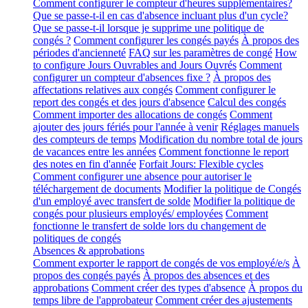
Comment configurer le compteur d'heures supplémentaires?
Que se passe-t-il en cas d'absence incluant plus d'un cycle?
Que se passe-t-il lorsque je supprime une politique de
congés ?
Comment configurer les congés payés
À propos des
périodes d'ancienneté
FAQ sur les paramètres de congé
How
to configure Jours Ouvrables and Jours Ouvrés
Comment
configurer un compteur d'absences fixe ?
À propos des
affectations relatives aux congés
Comment configurer le
report des congés et des jours d'absence
Calcul des congés
Comment importer des allocations de congés
Comment
ajouter des jours fériés pour l'année à venir
Réglages manuels
des compteurs de temps
Modification du nombre total de jours
de vacances entre les années
Comment fonctionne le report
des notes en fin d'année
Forfait Jours: Flexible cycles
Comment configurer une absence pour autoriser le
téléchargement de documents
Modifier la politique de Congés
d'un employé avec transfert de solde
Modifier la politique de
congés pour plusieurs employés/ employées
Comment
fonctionne le transfert de solde lors du changement de
politiques de congés
Absences & approbations
Comment exporter le rapport de congés de vos employé/e/s
À
propos des congés payés
À propos des absences et des
approbations
Comment créer des types d'absence
À propos du
temps libre de l'approbateur
Comment créer des ajustements