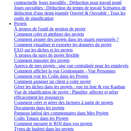
contractuelle
Jours travaillés : Déduction pour travail posté
Jours ouvrables : Déduction du temps de travail
Scénarios de
déduction d'une demi-journée
Ouvreé & Ouvrable : Tous les
outils de planification
Projets
À propos de l'outil de gestion de projet
Comment créer et attribuer des projets
Comment ajouter des projets dans les quarts enregistrés ?
Comment visualiser et exporter les données du projet
FAQ sur les tâches et les projets
À propos du suivi de projet flexible
Comment importer des projets
Aperçu de mes projets : une vue centralisée pour les employés
Comment afficher la vue Gestionnaire - Vue Personnes
Comment voir les Coûts dans les Projets
Comment assigner un client à votre projet
Gérer les tâches dans les projets : vue en liste & vue Kanban
Vue de planification de projet : Planifier, affecter et gérer
efficacement les ressources
Comment créer et gérer des factures à partir de projets
Documents dans les projets
Panneau latéral des commentaires dans Mes Projets
Coûts Totaux dans les Projets
Comment mesurer le ROI dans vos projets
Types de budget dans les projets