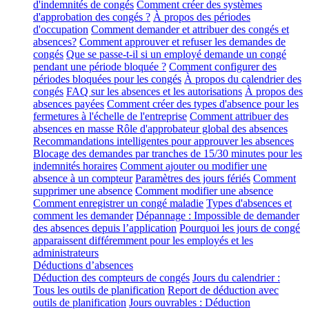
d'indemnités de congés
Comment créer des systèmes
d'approbation des congés ?
À propos des périodes
d'occupation
Comment demander et attribuer des congés et
absences?
Comment approuver et refuser les demandes de
congés
Que se passe-t-il si un employé demande un congé
pendant une période bloquée ?
Comment configurer des
périodes bloquées pour les congés
À propos du calendrier des
congés
FAQ sur les absences et les autorisations
À propos des
absences payées
Comment créer des types d'absence pour les
fermetures à l'échelle de l'entreprise
Comment attribuer des
absences en masse
Rôle d'approbateur global des absences
Recommandations intelligentes pour approuver les absences
Blocage des demandes par tranches de 15/30 minutes pour les
indemnités horaires
Comment ajouter ou modifier une
absence à un compteur
Paramètres des jours fériés
Comment
supprimer une absence
Comment modifier une absence
Comment enregistrer un congé maladie
Types d'absences et
comment les demander
Dépannage : Impossible de demander
des absences depuis l’application
Pourquoi les jours de congé
apparaissent différemment pour les employés et les
administrateurs
Déductions d’absences
Déduction des compteurs de congés
Jours du calendrier :
Tous les outils de planification
Report de déduction avec
outils de planification
Jours ouvrables : Déduction