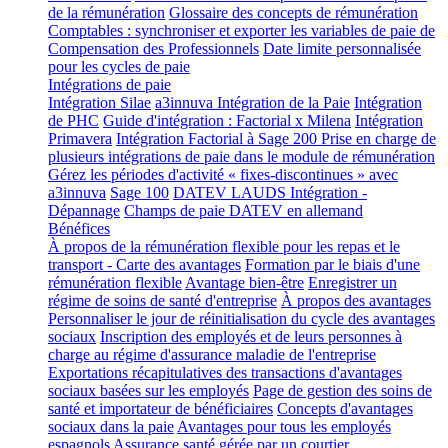
de la rémunération
Glossaire des concepts de rémunération
Comptables : synchroniser et exporter les variables de paie de
Compensation des Professionnels
Date limite personnalisée
pour les cycles de paie
Intégrations de paie
Intégration Silae
a3innuva Intégration de la Paie
Intégration
de PHC
Guide d'intégration : Factorial x Milena
Intégration
Primavera
Intégration Factorial à Sage 200
Prise en charge de
plusieurs intégrations de paie dans le module de rémunération
Gérez les périodes d'activité « fixes-discontinues » avec
a3innuva
Sage 100
DATEV LAUDS Intégration -
Dépannage
Champs de paie DATEV en allemand
Bénéfices
À propos de la rémunération flexible pour les repas et le
transport - Carte des avantages
Formation par le biais d'une
rémunération flexible
Avantage bien-être
Enregistrer un
régime de soins de santé d'entreprise
À propos des avantages
Personnaliser le jour de réinitialisation du cycle des avantages
sociaux
Inscription des employés et de leurs personnes à
charge au régime d'assurance maladie de l'entreprise
Exportations récapitulatives des transactions d'avantages
sociaux basées sur les employés
Page de gestion des soins de
santé et importateur de bénéficiaires
Concepts d'avantages
sociaux dans la paie
Avantages pour tous les employés
espagnols
Assurance santé gérée par un courtier