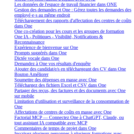
Les données de l'espace de travail financier dans ONE
Gestion des demandes et One : Gérez toutes les demandes des
employé·e·s au même endroit
Téléchargement des rapports d'affectation des centres de coûts
dans One
One co-création pour les cours et les groupes de formation
One IA - Politiques - Visibilité, Notifications &
Reconnaissance
Expérience de bienvenue sur One
Prompts suggérés dans One
Dictée vocale dans One
Demandez à One vos résultats d'enquête
Ajouter des candidat/e/s en téléchargeant des CV dans One
Bouton Améliorer
Soumettre des dépenses en masse avec One
Téléchargez des fichiers Excel et CSV dans One
Partager des reçus, des factures et des documents avec One
sur mobile
Limitation d'utilisation et surveillance de la consommation de
One
Affectations de centres de coûts en masse avec One
Factorial MCP — Connectez One à ChatGPT, Claude, ou
tout assistant IA compatible avec MCP
Commentaires de temps de projet dans One
Inscrivez plusieurs personnes à plusieurs formations avec