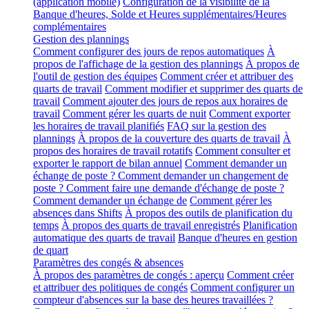
(application mobile)
Configuration de la visibilité de la
Banque d'heures, Solde et Heures supplémentaires/Heures
complémentaires
Gestion des plannings
Comment configurer des jours de repos automatiques
À
propos de l'affichage de la gestion des plannings
À propos de
l'outil de gestion des équipes
Comment créer et attribuer des
quarts de travail
Comment modifier et supprimer des quarts de
travail
Comment ajouter des jours de repos aux horaires de
travail
Comment gérer les quarts de nuit
Comment exporter
les horaires de travail planifiés
FAQ sur la gestion des
plannings
À propos de la couverture des quarts de travail
À
propos des horaires de travail rotatifs
Comment consulter et
exporter le rapport de bilan annuel
Comment demander un
échange de poste ? Comment demander un changement de
poste ? Comment faire une demande d'échange de poste ?
Comment demander un échange de
Comment gérer les
absences dans Shifts
À propos des outils de planification du
temps
À propos des quarts de travail enregistrés
Planification
automatique des quarts de travail
Banque d'heures en gestion
de quart
Paramètres des congés & absences
À propos des paramètres de congés : aperçu
Comment créer
et attribuer des politiques de congés
Comment configurer un
compteur d'absences sur la base des heures travaillées ?