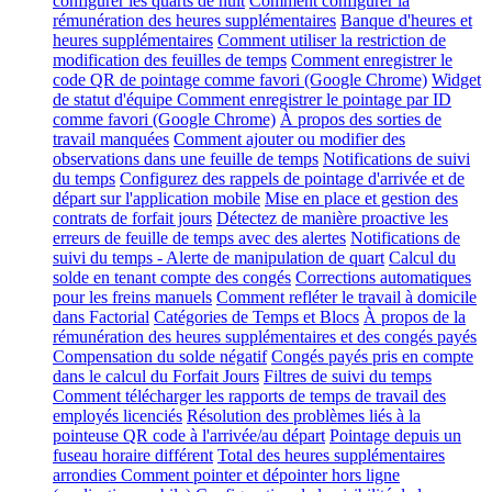
configurer les quarts de nuit
Comment configurer la
rémunération des heures supplémentaires
Banque d'heures et
heures supplémentaires
Comment utiliser la restriction de
modification des feuilles de temps
Comment enregistrer le
code QR de pointage comme favori (Google Chrome)
Widget
de statut d'équipe
Comment enregistrer le pointage par ID
comme favori (Google Chrome)
À propos des sorties de
travail manquées
Comment ajouter ou modifier des
observations dans une feuille de temps
Notifications de suivi
du temps
Configurez des rappels de pointage d'arrivée et de
départ sur l'application mobile
Mise en place et gestion des
contrats de forfait jours
Détectez de manière proactive les
erreurs de feuille de temps avec des alertes
Notifications de
suivi du temps - Alerte de manipulation de quart
Calcul du
solde en tenant compte des congés
Corrections automatiques
pour les freins manuels
Comment refléter le travail à domicile
dans Factorial
Catégories de Temps et Blocs
À propos de la
rémunération des heures supplémentaires et des congés payés
Compensation du solde négatif
Congés payés pris en compte
dans le calcul du Forfait Jours
Filtres de suivi du temps
Comment télécharger les rapports de temps de travail des
employés licenciés
Résolution des problèmes liés à la
pointeuse QR code à l'arrivée/au départ
Pointage depuis un
fuseau horaire différent
Total des heures supplémentaires
arrondies
Comment pointer et dépointer hors ligne