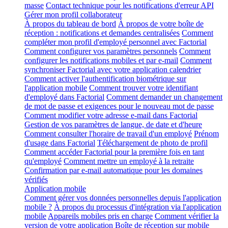
masse
Contact technique pour les notifications d'erreur API
Gérer mon profil collaborateur
À propos du tableau de bord
À propos de votre boîte de
réception : notifications et demandes centralisées
Comment
compléter mon profil d'employé personnel avec Factorial
Comment configurer vos paramètres personnels
Comment
configurer les notifications mobiles et par e-mail
Comment
synchroniser Factorial avec votre application calendrier
Comment activer l'authentification biométrique sur
l'application mobile
Comment trouver votre identifiant
d'employé dans Factorial
Comment demander un changement
de mot de passe et exigences pour le nouveau mot de passe
Comment modifier votre adresse e-mail dans Factorial
Gestion de vos paramètres de langue, de date et d'heure
Comment consulter l'horaire de travail d'un employé
Prénom
d'usage dans Factorial
Téléchargement de photo de profil
Comment accéder Factorial pour la première fois en tant
qu'employé
Comment mettre un employé à la retraite
Confirmation par e-mail automatique pour les domaines
vérifiés
Application mobile
Comment gérer vos données personnelles depuis l'application
mobile ?
À propos du processus d'intégration via l'application
mobile
Appareils mobiles pris en charge
Comment vérifier la
version de votre application
Boîte de réception sur mobile