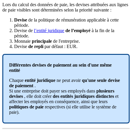
Lors
du
calcul
des
donn
é
es
de
paie
,
les
devises
attribu
é
es
aux
lignes
de
paie
visibles
sont
d
é
termin
é
es
selon
la
priorit
é
suivante
:
Devise
de
la
politique
de
r
é
mun
é
ration
applicable
à
cette
p
é
riode
.
Devise
de
l
’
entit
é
juridique
de
l
’
employ
é
à
la
fin
de
la
p
é
riode
.
Monnaie
principale
de
l
'
entreprise
.
Devise
de
repli
par
d
é
faut
:
EUR
.
Diff
é
rentes
devises
de
paiement
au
sein
d
'
une
m
ê
me
entit
é
Chaque
entit
é
juridique
ne
peut
avoir
qu
'
une
seule
devise
de
paiement
.
Si
une
entreprise
doit
payer
ses
employ
é
s
dans
plusieurs
devises
,
elle
doit
cr
é
er
des
entit
é
s
juridiques
distinctes
et
affecter
les
employ
é
s
en
cons
é
quence
,
ainsi
que
leurs
politiques
de
paie
respectives
(
si
elle
utilise
le
syst
è
me
de
paie
)
.