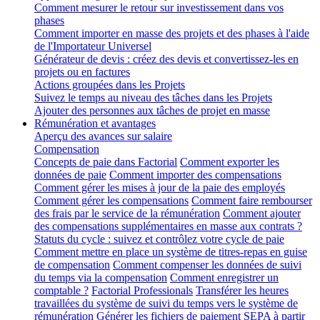
Comment mesurer le retour sur investissement dans vos
phases
Comment importer en masse des projets et des phases à l'aide
de l'Importateur Universel
Générateur de devis : créez des devis et convertissez-les en
projets ou en factures
Actions groupées dans les Projets
Suivez le temps au niveau des tâches dans les Projets
Ajouter des personnes aux tâches de projet en masse
Rémunération et avantages
Aperçu des avances sur salaire
Compensation
Concepts de paie dans Factorial
Comment exporter les
données de paie
Comment importer des compensations
Comment gérer les mises à jour de la paie des employés
Comment gérer les compensations
Comment faire rembourser
des frais par le service de la rémunération
Comment ajouter
des compensations supplémentaires en masse aux contrats ?
Statuts du cycle : suivez et contrôlez votre cycle de paie
Comment mettre en place un système de titres-repas en guise
de compensation
Comment compenser les données de suivi
du temps via la compensation
Comment enregistrer un
comptable ?
Factorial Professionals
Transférer les heures
travaillées du système de suivi du temps vers le système de
rémunération
Générer les fichiers de paiement SEPA à partir