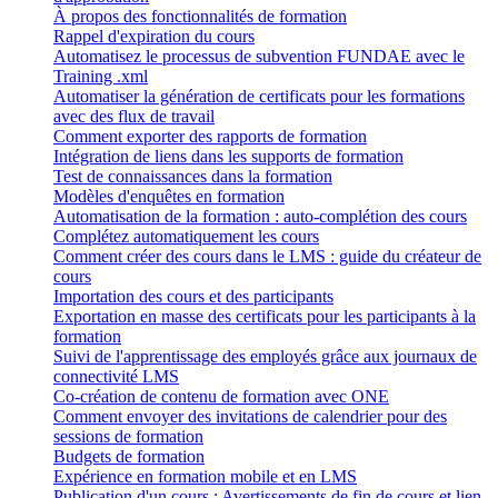
À propos des fonctionnalités de formation
Rappel d'expiration du cours
Automatisez le processus de subvention FUNDAE avec le
Training .xml
Automatiser la génération de certificats pour les formations
avec des flux de travail
Comment exporter des rapports de formation
Intégration de liens dans les supports de formation
Test de connaissances dans la formation
Modèles d'enquêtes en formation
Automatisation de la formation : auto-complétion des cours
Complétez automatiquement les cours
Comment créer des cours dans le LMS : guide du créateur de
cours
Importation des cours et des participants
Exportation en masse des certificats pour les participants à la
formation
Suivi de l'apprentissage des employés grâce aux journaux de
connectivité LMS
Co-création de contenu de formation avec ONE
Comment envoyer des invitations de calendrier pour des
sessions de formation
Budgets de formation
Expérience en formation mobile et en LMS
Publication d'un cours : Avertissements de fin de cours et lien