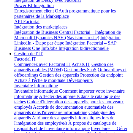
Intégration de Desky avec Factorial
Power BI Integration
Enregistrement client OAuth programmatique pour les
partenaires de la Marketplace
API Factorial
Intégration des marketplaces
Intégration de Business Central
Factorial – Intégration de
Microsoft Dynamics NAV (Navision sur site)
Intégration
LinkedIn - Étape par étape
Intégration Factorial – SAP
Business One
InfoJobs Intégration bidirectionnelle
Gestion de l’IT
Factorial IT
Commencez avec Factorial IT
Achats IT
Gestion des
appareils mobiles (MDM)
Gestion des SaaS
Onboardings et
offboardings
Gestion des appareils
Protection du endpoint
Achats à l'échelle mondiale
Développeurs
Inventaire informatique
Inventaire informatique
Comment importer votre inventaire
informatique
Affecter des appareils dans le catalogue des
tâches
Guide d'intégration des appareils pour les nouveaux
employés
Accords de documentation automatisés des
appareils dans l'inventaire informatique
Catalogue des
appareils
Attribuer des appareils informatiques lors de
l'intégration des employé/e/s
À propos du catalogue de
dispositifs et de l'inventaire informatique
Inventaire — Gérer