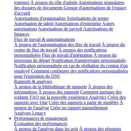
externes
À propos du rôle d'admin
Autorisations granulaires
des dossiers de documents
Groupe d'autorisations de l'espace
d'accueil
Autorisations d'organisation
Autorisations de temps
Autorisation de talent
Autorisations d'entreprise
Autres
autorisations
Autorisations de payroll
Autorisations de
finances
Flux de travail & automatisations
À propos de l'automatisation des flux de travail
À propos du
centre de flux de travail
À propos des notifications
personnalisées
Flux de travail d'intégration
À propos du
processus de départ
Notification d'anniversaire personnalisée
Notification personnalisée en cas de résiliation du contrat d'un
employé
Comment configurer des notifications personnalisées
pour l'expiration du DNI
Rapports & analyses
À propos de la bibliothèque de rapports
À propos des
informations
À propos des rapports
Comment partager des
widgets
FAQ sur la nouvelle expérience Analytics
Créez des
rapports avec One
Créer des rapports à partir de modèles
À
propos de l'analyse
Créer un rapport manuellement
Analyses Legacy
Performances & engagement
Évaluation des performances
À propos de l'analyse dans les avis
À propos des réponses