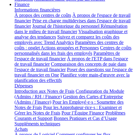
Finance
Informations financières
À propos des centres de coûts
À propos de l'espace de travail
financier
Prise en charge multidevises dans l'espace de travail
financier
Journal de l'historique du personnel
Rémunération
dans le milieu de travail financier
Visualisation graphique et
analyse des tendances
Suivez et comparez les coûts des
employés avec Trend Analytics
Paramètres des centres de
coûts : onglet Actions groupées et Personnes
Centres de coûts
personnalisés dans les frais des employés
Paramètres de
l'espace de travail financier
À propos de l'ETP dans l'espace
de travail financier
Comparaison des concepts de paie dans
l'espace de travail financier
Poser des questions sur l'espace de
travail financier en One
Planifiez votre main-d'œuvre avec la
planification des effectifs
Dépenses
Introduction aux Notes de Frais
Configuration du Module
(Admins / RH / Finance)
Gestion des Cartes d’Entreprise
(Admins / Finance)
Pour les Employé·e·s : Soumettre des
Notes de Frais
Pour les Approbateur·rice·s : Examiner et
Gérer les Notes de Frais
Pour l’Équipe Finance
Problèmes
Courants et Support
Bonnes Pratiques et Cas d’Usage
Suppléments techniques
Achats
À propos de Logiciel
Comment configurer les flux