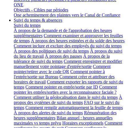
ONE
Objectifs - Cibles par périodes
One acheminement des plaintes vers le Canal de Confiance
Suivi du temps & absences
Suivi du temps
À propos de la demande et de l'approbation des heures
supplémentaires
Comment examiner et approuver les feuilles
de temps
À propos des heures estimées et du solde des heures
Comment inclure et exclure des employés du suivi du temps
À propos des politiques de suivi du temps
À propos du suivi
du lieu de travail
À propos des pauses
À propos de la
tolérance de suivi du temps
Comment enregistrer et modifier
manuellement votre pointage d'entrée/sortie
Comment
pointer/retirer avec le code QR
Comment pointer à
l'entrée/sortie sur Bureau
Comment créer et attribuer des
horaires de travail
Comment exporter les rapports de suivi du
temps
Comment pointer en entrée/sortie par ID
Comment
pointer les entrées/sorties avec la reconnaissance faciale ?
Comment utiliser la géolocalisation dans le suivi du temps
À
propos des systèmes de suivi du temps
FAQ sur le suivi du
temps
Comment remplir automatiquement la feuille de temps
À propos des alertes de suivi du temps
Rémunération des
heures supplémentaires
Bilan annuel : heures annuelles
maximales vs temps prévu
Horaires exceptionnels
Comment