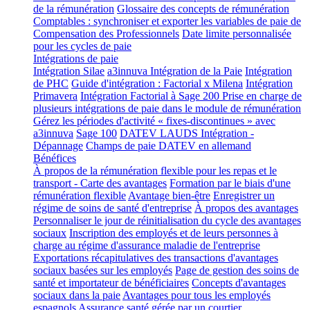
de la rémunération
Glossaire des concepts de rémunération
Comptables : synchroniser et exporter les variables de paie de
Compensation des Professionnels
Date limite personnalisée
pour les cycles de paie
Intégrations de paie
Intégration Silae
a3innuva Intégration de la Paie
Intégration
de PHC
Guide d'intégration : Factorial x Milena
Intégration
Primavera
Intégration Factorial à Sage 200
Prise en charge de
plusieurs intégrations de paie dans le module de rémunération
Gérez les périodes d'activité « fixes-discontinues » avec
a3innuva
Sage 100
DATEV LAUDS Intégration -
Dépannage
Champs de paie DATEV en allemand
Bénéfices
À propos de la rémunération flexible pour les repas et le
transport - Carte des avantages
Formation par le biais d'une
rémunération flexible
Avantage bien-être
Enregistrer un
régime de soins de santé d'entreprise
À propos des avantages
Personnaliser le jour de réinitialisation du cycle des avantages
sociaux
Inscription des employés et de leurs personnes à
charge au régime d'assurance maladie de l'entreprise
Exportations récapitulatives des transactions d'avantages
sociaux basées sur les employés
Page de gestion des soins de
santé et importateur de bénéficiaires
Concepts d'avantages
sociaux dans la paie
Avantages pour tous les employés
espagnols
Assurance santé gérée par un courtier