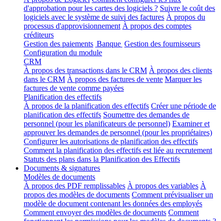
d'approbation pour les cartes des logiciels ?
Suivre le coût des
logiciels avec le système de suivi des factures
À propos du
processus d'approvisionnement
À propos des comptes
créditeurs
Gestion des paiements
Banque
Gestion des fournisseurs
Configuration du module
CRM
À propos des transactions dans le CRM
À propos des clients
dans le CRM
À propos des factures de vente
Marquer les
factures de vente comme payées
Planification des effectifs
À propos de la planification des effectifs
Créer une période de
planification des effectifs
Soumettre des demandes de
personnel (pour les planificateurs de personnel)
Examiner et
approuver les demandes de personnel (pour les propriétaires)
Configurer les autorisations de planification des effectifs
Comment la planification des effectifs est liée au recrutement
Statuts des plans dans la Planification des Effectifs
Documents & signatures
Modèles de documents
À propos des PDF remplissables
À propos des variables
À
propos des modèles de documents
Comment prévisualiser un
modèle de document contenant les données des employés
Comment envoyer des modèles de documents
Comment