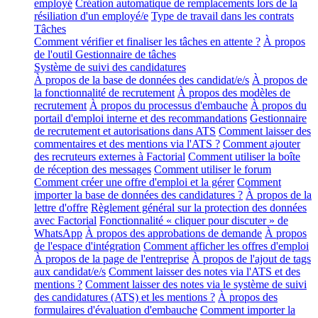
employé
Création automatique de remplacements lors de la
résiliation d'un employé/e
Type de travail dans les contrats
Tâches
Comment vérifier et finaliser les tâches en attente ?
À propos
de l'outil Gestionnaire de tâches
Système de suivi des candidatures
À propos de la base de données des candidat/e/s
À propos de
la fonctionnalité de recrutement
À propos des modèles de
recrutement
À propos du processus d'embauche
À propos du
portail d'emploi interne et des recommandations
Gestionnaire
de recrutement et autorisations dans ATS
Comment laisser des
commentaires et des mentions via l'ATS ?
Comment ajouter
des recruteurs externes à Factorial
Comment utiliser la boîte
de réception des messages
Comment utiliser le forum
Comment créer une offre d'emploi et la gérer
Comment
importer la base de données des candidatures ?
À propos de la
lettre d'offre
Règlement général sur la protection des données
avec Factorial
Fonctionnalité « cliquer pour discuter » de
WhatsApp
À propos des approbations de demande
À propos
de l'espace d'intégration
Comment afficher les offres d'emploi
À propos de la page de l'entreprise
À propos de l'ajout de tags
aux candidat/e/s
Comment laisser des notes via l'ATS et des
mentions ?
Comment laisser des notes via le système de suivi
des candidatures (ATS) et les mentions ?
À propos des
formulaires d'évaluation d'embauche
Comment importer la