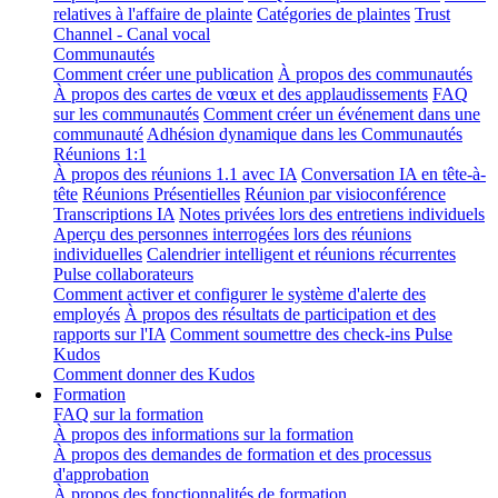
relatives à l'affaire de plainte
Catégories de plaintes
Trust
Channel - Canal vocal
Communautés
Comment créer une publication
À propos des communautés
À propos des cartes de vœux et des applaudissements
FAQ
sur les communautés
Comment créer un événement dans une
communauté
Adhésion dynamique dans les Communautés
Réunions 1:1
À propos des réunions 1.1 avec IA
Conversation IA en tête-à-
tête
Réunions Présentielles
Réunion par visioconférence
Transcriptions IA
Notes privées lors des entretiens individuels
Aperçu des personnes interrogées lors des réunions
individuelles
Calendrier intelligent et réunions récurrentes
Pulse collaborateurs
Comment activer et configurer le système d'alerte des
employés
À propos des résultats de participation et des
rapports sur l'IA
Comment soumettre des check-ins Pulse
Kudos
Comment donner des Kudos
Formation
FAQ sur la formation
À propos des informations sur la formation
À propos des demandes de formation et des processus
d'approbation
À propos des fonctionnalités de formation