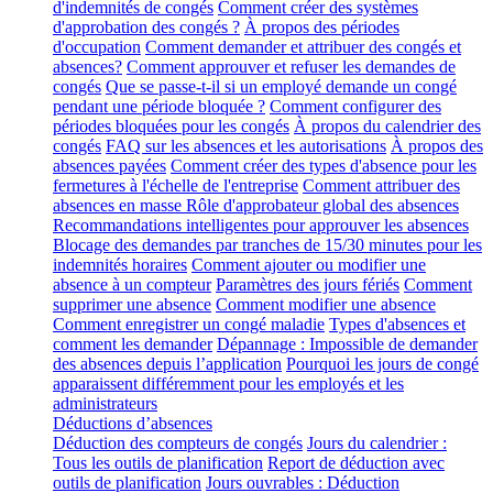
d'indemnités de congés
Comment créer des systèmes
d'approbation des congés ?
À propos des périodes
d'occupation
Comment demander et attribuer des congés et
absences?
Comment approuver et refuser les demandes de
congés
Que se passe-t-il si un employé demande un congé
pendant une période bloquée ?
Comment configurer des
périodes bloquées pour les congés
À propos du calendrier des
congés
FAQ sur les absences et les autorisations
À propos des
absences payées
Comment créer des types d'absence pour les
fermetures à l'échelle de l'entreprise
Comment attribuer des
absences en masse
Rôle d'approbateur global des absences
Recommandations intelligentes pour approuver les absences
Blocage des demandes par tranches de 15/30 minutes pour les
indemnités horaires
Comment ajouter ou modifier une
absence à un compteur
Paramètres des jours fériés
Comment
supprimer une absence
Comment modifier une absence
Comment enregistrer un congé maladie
Types d'absences et
comment les demander
Dépannage : Impossible de demander
des absences depuis l’application
Pourquoi les jours de congé
apparaissent différemment pour les employés et les
administrateurs
Déductions d’absences
Déduction des compteurs de congés
Jours du calendrier :
Tous les outils de planification
Report de déduction avec
outils de planification
Jours ouvrables : Déduction