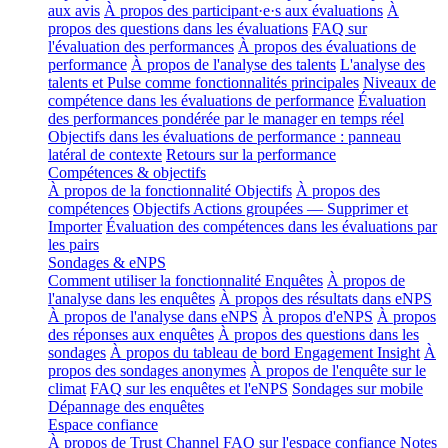
aux avis
À propos des participant·e·s aux évaluations
À
propos des questions dans les évaluations
FAQ sur
l'évaluation des performances
À propos des évaluations de
performance
À propos de l'analyse des talents
L'analyse des
talents et Pulse comme fonctionnalités principales
Niveaux de
compétence dans les évaluations de performance
Évaluation
des performances pondérée par le manager en temps réel
Objectifs dans les évaluations de performance : panneau
latéral de contexte
Retours sur la performance
Compétences & objectifs
À propos de la fonctionnalité Objectifs
À propos des
compétences
Objectifs Actions groupées — Supprimer et
Importer
Évaluation des compétences dans les évaluations par
les pairs
Sondages & eNPS
Comment utiliser la fonctionnalité Enquêtes
À propos de
l'analyse dans les enquêtes
À propos des résultats dans eNPS
À propos de l'analyse dans eNPS
À propos d'eNPS
À propos
des réponses aux enquêtes
À propos des questions dans les
sondages
À propos du tableau de bord Engagement Insight
À
propos des sondages anonymes
À propos de l'enquête sur le
climat
FAQ sur les enquêtes et l'eNPS
Sondages sur mobile
Dépannage des enquêtes
Espace confiance
À propos de Trust Channel
FAQ sur l'espace confiance
Notes