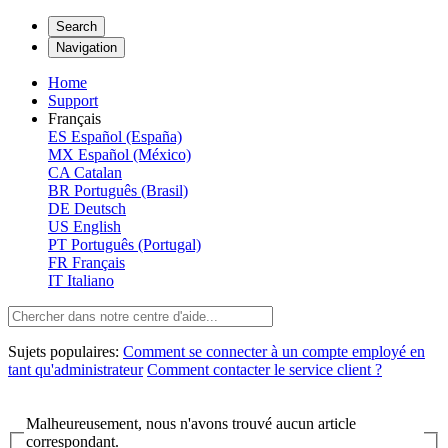
Search
Navigation
Home
Support
Français
ES
Español (España)
MX
Español (México)
CA
Catalan
BR
Português (Brasil)
DE
Deutsch
US
English
PT
Português (Portugal)
FR
Français
IT
Italiano
Sujets populaires:
Comment se connecter à un compte employé en
tant qu'administrateur
Comment contacter le service client ?
Malheureusement, nous n'avons trouvé aucun article
correspondant.