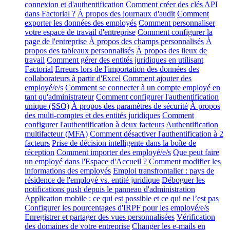
connexion et d'authentification
Comment créer des clés API
dans Factorial ?
À propos des journaux d'audit
Comment
exporter les données des employés
Comment personnaliser
votre espace de travail d'entreprise
Comment configurer la
page de l'entreprise
À propos des champs personnalisés
À
propos des tableaux personnalisés
À propos des lieux de
travail
Comment gérer des entités juridiques en utilisant
Factorial
Erreurs lors de l'importation des données des
collaborateurs à partir d'Excel
Comment ajouter des
employé/e/s
Comment se connecter à un compte employé en
tant qu'administrateur
Comment configurer l'authentification
unique (SSO)
À propos des paramètres de sécurité
À propos
des multi-comptes et des entités juridiques
Comment
configurer l'authentification à deux facteurs
Authentification
multifacteur (MFA)
Comment désactiver l'authentification à 2
facteurs
Prise de décision intelligente dans la boîte de
réception
Comment importer des employé/e/s
Que peut faire
un employé dans l'Espace d'Accueil ?
Comment modifier les
informations des employés
Emploi transfrontalier : pays de
résidence de l'employé vs. entité juridique
Déboguer les
notifications push depuis le panneau d'administration
Application mobile : ce qui est possible et ce qui ne l’est pas
Configurer les pourcentages d'IRPF pour les employé/e/s
Enregistrer et partager des vues personnalisées
Vérification
des domaines de votre entreprise
Changer les e-mails en