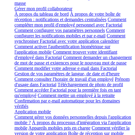
masse
Gérer mon profil collaborateur
À propos du tableau de bord
À propos de votre boîte de
réception : notifications et demandes centralisées
Comment
compléter mon profil d'employé personnel avec Factorial
Comment configurer vos paramètres personnels
Comment
configurer les notifications mobiles et par e-mail
Comment
synchroniser Factorial avec votre application calendrier
Comment activer l'authentification biométrique sur
l'application mobile
Comment trouver votre identifiant
d'employé dans Factorial
Comment demander un changement
de mot de passe et exigences pour le nouveau mot de passe
Comment modifier votre adresse e-mail dans Factorial
Gestion de vos paramètres de langue, de date et d'heure
Comment consulter l'horaire de travail d'un employé
Prénom
d'usage dans Factorial
Téléchargement de photo de profil
Comment accéder Factorial pour la première fois en tant
qu'employé
Comment mettre un employé à la retraite
Confirmation par e-mail automatique pour les domaines
vérifiés
Application mobile
Comment gérer vos données personnelles depuis l'application
mobile ?
À propos du processus d'intégration via l'application
mobile
Appareils mobiles pris en charge
Comment vérifier la
version de votre application
Boîte de réception sur mobile