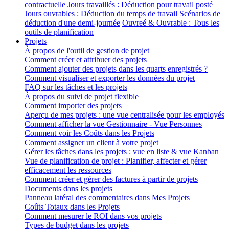
contractuelle
Jours travaillés : Déduction pour travail posté
Jours ouvrables : Déduction du temps de travail
Scénarios de
déduction d'une demi-journée
Ouvreé & Ouvrable : Tous les
outils de planification
Projets
À propos de l'outil de gestion de projet
Comment créer et attribuer des projets
Comment ajouter des projets dans les quarts enregistrés ?
Comment visualiser et exporter les données du projet
FAQ sur les tâches et les projets
À propos du suivi de projet flexible
Comment importer des projets
Aperçu de mes projets : une vue centralisée pour les employés
Comment afficher la vue Gestionnaire - Vue Personnes
Comment voir les Coûts dans les Projets
Comment assigner un client à votre projet
Gérer les tâches dans les projets : vue en liste & vue Kanban
Vue de planification de projet : Planifier, affecter et gérer
efficacement les ressources
Comment créer et gérer des factures à partir de projets
Documents dans les projets
Panneau latéral des commentaires dans Mes Projets
Coûts Totaux dans les Projets
Comment mesurer le ROI dans vos projets
Types de budget dans les projets