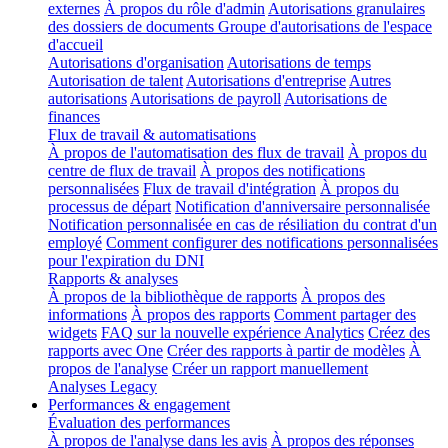
externes
À propos du rôle d'admin
Autorisations granulaires
des dossiers de documents
Groupe d'autorisations de l'espace
d'accueil
Autorisations d'organisation
Autorisations de temps
Autorisation de talent
Autorisations d'entreprise
Autres
autorisations
Autorisations de payroll
Autorisations de
finances
Flux de travail & automatisations
À propos de l'automatisation des flux de travail
À propos du
centre de flux de travail
À propos des notifications
personnalisées
Flux de travail d'intégration
À propos du
processus de départ
Notification d'anniversaire personnalisée
Notification personnalisée en cas de résiliation du contrat d'un
employé
Comment configurer des notifications personnalisées
pour l'expiration du DNI
Rapports & analyses
À propos de la bibliothèque de rapports
À propos des
informations
À propos des rapports
Comment partager des
widgets
FAQ sur la nouvelle expérience Analytics
Créez des
rapports avec One
Créer des rapports à partir de modèles
À
propos de l'analyse
Créer un rapport manuellement
Analyses Legacy
Performances & engagement
Évaluation des performances
À propos de l'analyse dans les avis
À propos des réponses