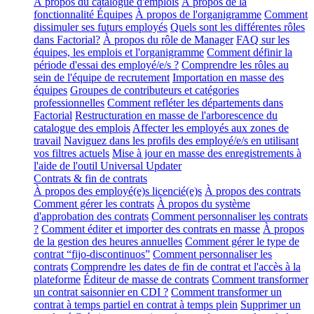
À propos du catalogue d'emplois
À propos de la
fonctionnalité Équipes
À propos de l'organigramme
Comment
dissimuler ses futurs employés
Quels sont les différentes rôles
dans Factorial?
À propos du rôle de Manager
FAQ sur les
équipes, les emplois et l'organigramme
Comment définir la
période d'essai des employé/e/s ?
Comprendre les rôles au
sein de l'équipe de recrutement
Importation en masse des
équipes
Groupes de contributeurs et catégories
professionnelles
Comment refléter les départements dans
Factorial
Restructuration en masse de l'arborescence du
catalogue des emplois
Affecter les employés aux zones de
travail
Naviguez dans les profils des employé/e/s en utilisant
vos filtres actuels
Mise à jour en masse des enregistrements à
l'aide de l'outil Universal Updater
Contrats & fin de contrats
À propos des employé(e)s licencié(e)s
À propos des contrats
Comment gérer les contrats
À propos du système
d'approbation des contrats
Comment personnaliser les contrats
?
Comment éditer et importer des contrats en masse
À propos
de la gestion des heures annuelles
Comment gérer le type de
contrat “fijo-discontinuos”
Comment personnaliser les
contrats
Comprendre les dates de fin de contrat et l'accès à la
plateforme
Éditeur de masse de contrats
Comment transformer
un contrat saisonnier en CDI ?
Comment transformer un
contrat à temps partiel en contrat à temps plein
Supprimer un