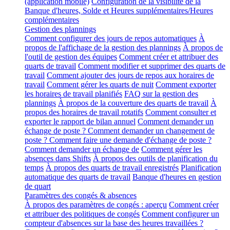
(application mobile)
Configuration de la visibilité de la
Banque d'heures, Solde et Heures supplémentaires/Heures
complémentaires
Gestion des plannings
Comment configurer des jours de repos automatiques
À
propos de l'affichage de la gestion des plannings
À propos de
l'outil de gestion des équipes
Comment créer et attribuer des
quarts de travail
Comment modifier et supprimer des quarts de
travail
Comment ajouter des jours de repos aux horaires de
travail
Comment gérer les quarts de nuit
Comment exporter
les horaires de travail planifiés
FAQ sur la gestion des
plannings
À propos de la couverture des quarts de travail
À
propos des horaires de travail rotatifs
Comment consulter et
exporter le rapport de bilan annuel
Comment demander un
échange de poste ? Comment demander un changement de
poste ? Comment faire une demande d'échange de poste ?
Comment demander un échange de
Comment gérer les
absences dans Shifts
À propos des outils de planification du
temps
À propos des quarts de travail enregistrés
Planification
automatique des quarts de travail
Banque d'heures en gestion
de quart
Paramètres des congés & absences
À propos des paramètres de congés : aperçu
Comment créer
et attribuer des politiques de congés
Comment configurer un
compteur d'absences sur la base des heures travaillées ?