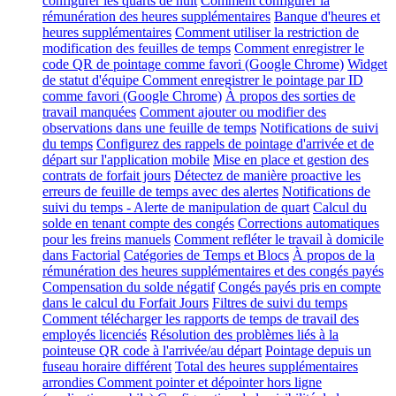
configurer les quarts de nuit
Comment configurer la
rémunération des heures supplémentaires
Banque d'heures et
heures supplémentaires
Comment utiliser la restriction de
modification des feuilles de temps
Comment enregistrer le
code QR de pointage comme favori (Google Chrome)
Widget
de statut d'équipe
Comment enregistrer le pointage par ID
comme favori (Google Chrome)
À propos des sorties de
travail manquées
Comment ajouter ou modifier des
observations dans une feuille de temps
Notifications de suivi
du temps
Configurez des rappels de pointage d'arrivée et de
départ sur l'application mobile
Mise en place et gestion des
contrats de forfait jours
Détectez de manière proactive les
erreurs de feuille de temps avec des alertes
Notifications de
suivi du temps - Alerte de manipulation de quart
Calcul du
solde en tenant compte des congés
Corrections automatiques
pour les freins manuels
Comment refléter le travail à domicile
dans Factorial
Catégories de Temps et Blocs
À propos de la
rémunération des heures supplémentaires et des congés payés
Compensation du solde négatif
Congés payés pris en compte
dans le calcul du Forfait Jours
Filtres de suivi du temps
Comment télécharger les rapports de temps de travail des
employés licenciés
Résolution des problèmes liés à la
pointeuse QR code à l'arrivée/au départ
Pointage depuis un
fuseau horaire différent
Total des heures supplémentaires
arrondies
Comment pointer et dépointer hors ligne