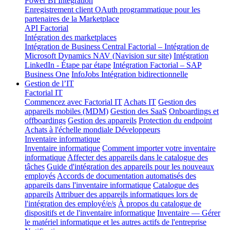
Power BI Integration
Enregistrement client OAuth programmatique pour les
partenaires de la Marketplace
API Factorial
Intégration des marketplaces
Intégration de Business Central
Factorial – Intégration de
Microsoft Dynamics NAV (Navision sur site)
Intégration
LinkedIn - Étape par étape
Intégration Factorial – SAP
Business One
InfoJobs Intégration bidirectionnelle
Gestion de l’IT
Factorial IT
Commencez avec Factorial IT
Achats IT
Gestion des
appareils mobiles (MDM)
Gestion des SaaS
Onboardings et
offboardings
Gestion des appareils
Protection du endpoint
Achats à l'échelle mondiale
Développeurs
Inventaire informatique
Inventaire informatique
Comment importer votre inventaire
informatique
Affecter des appareils dans le catalogue des
tâches
Guide d'intégration des appareils pour les nouveaux
employés
Accords de documentation automatisés des
appareils dans l'inventaire informatique
Catalogue des
appareils
Attribuer des appareils informatiques lors de
l'intégration des employé/e/s
À propos du catalogue de
dispositifs et de l'inventaire informatique
Inventaire — Gérer
le matériel informatique et les autres actifs de l'entreprise