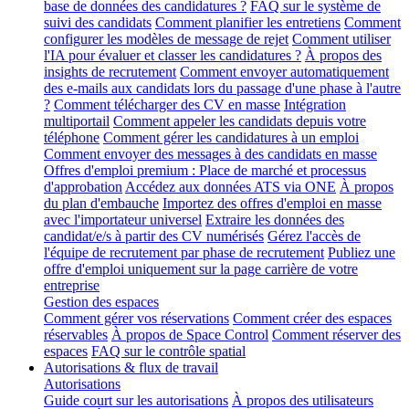
base de données des candidatures ?
FAQ sur le système de
suivi des candidats
Comment planifier les entretiens
Comment
configurer les modèles de message de rejet
Comment utiliser
l'IA pour évaluer et classer les candidatures ?
À propos des
insights de recrutement
Comment envoyer automatiquement
des e-mails aux candidats lors du passage d'une phase à l'autre
?
Comment télécharger des CV en masse
Intégration
multiportail
Comment appeler les candidats depuis votre
téléphone
Comment gérer les candidatures à un emploi
Comment envoyer des messages à des candidats en masse
Offres d'emploi premium : Place de marché et processus
d'approbation
Accédez aux données ATS via ONE
À propos
du plan d'embauche
Importez des offres d'emploi en masse
avec l'importateur universel
Extraire les données des
candidat/e/s à partir des CV numérisés
Gérez l'accès de
l'équipe de recrutement par phase de recrutement
Publiez une
offre d'emploi uniquement sur la page carrière de votre
entreprise
Gestion des espaces
Comment gérer vos réservations
Comment créer des espaces
réservables
À propos de Space Control
Comment réserver des
espaces
FAQ sur le contrôle spatial
Autorisations & flux de travail
Autorisations
Guide court sur les autorisations
À propos des utilisateurs