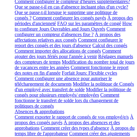
Comment configurer le compteur d'heures supplémentaires?
Que se passe-t-il en cas d'absence incluant plus d'un cycle?
Que se passe-t-il lorsque je supprime une politique de
congés ?
Comment configurer les congés payés
À propos des
périodes d'ancienneté
FAQ sur les paramètres de congé
How
to configure Jours Ouvrables and Jours Ouvrés
Comment
configurer un compteur d'absences fixe ?
À propos des
affectations relatives aux congés
Comment configurer le
report des congés et des jours d'absence
Calcul des congés
Comment importer des allocations de congés
Comment
ajouter des jours fériés pour l'année à venir
Réglages manuels
des compteurs de temps
Modification du nombre total de jours
de vacances entre les années
Comment fonctionne le report
des notes en fin d'année
Forfait Jours: Flexible cycles
Comment configurer une absence pour autoriser le
téléchargement de documents
Modifier la politique de Congés
d'un employé avec transfert de solde
Modifier la politique de
congés pour plusieurs employés/ employées
Comment
fonctionne le transfert de solde lors du changement de
politiques de congés
Absences & approbations
Comment exporter le rapport de congés de vos employé/e/s
À
propos des congés payés
À propos des absences et des
approbations
Comment créer des types d'absence
À propos du
temps libre de l'approbateur
Comment créer des ajustements