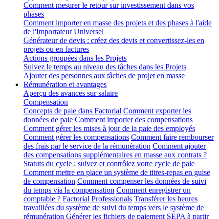
Comment mesurer le retour sur investissement dans vos
phases
Comment importer en masse des projets et des phases à l'aide
de l'Importateur Universel
Générateur de devis : créez des devis et convertissez-les en
projets ou en factures
Actions groupées dans les Projets
Suivez le temps au niveau des tâches dans les Projets
Ajouter des personnes aux tâches de projet en masse
Rémunération et avantages
Aperçu des avances sur salaire
Compensation
Concepts de paie dans Factorial
Comment exporter les
données de paie
Comment importer des compensations
Comment gérer les mises à jour de la paie des employés
Comment gérer les compensations
Comment faire rembourser
des frais par le service de la rémunération
Comment ajouter
des compensations supplémentaires en masse aux contrats ?
Statuts du cycle : suivez et contrôlez votre cycle de paie
Comment mettre en place un système de titres-repas en guise
de compensation
Comment compenser les données de suivi
du temps via la compensation
Comment enregistrer un
comptable ?
Factorial Professionals
Transférer les heures
travaillées du système de suivi du temps vers le système de
rémunération
Générer les fichiers de paiement SEPA à partir