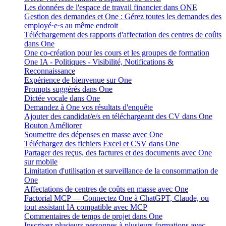
Les données de l'espace de travail financier dans ONE
Gestion des demandes et One : Gérez toutes les demandes des
employé·e·s au même endroit
Téléchargement des rapports d'affectation des centres de coûts
dans One
One co-création pour les cours et les groupes de formation
One IA - Politiques - Visibilité, Notifications &
Reconnaissance
Expérience de bienvenue sur One
Prompts suggérés dans One
Dictée vocale dans One
Demandez à One vos résultats d'enquête
Ajouter des candidat/e/s en téléchargeant des CV dans One
Bouton Améliorer
Soumettre des dépenses en masse avec One
Téléchargez des fichiers Excel et CSV dans One
Partager des reçus, des factures et des documents avec One
sur mobile
Limitation d'utilisation et surveillance de la consommation de
One
Affectations de centres de coûts en masse avec One
Factorial MCP — Connectez One à ChatGPT, Claude, ou
tout assistant IA compatible avec MCP
Commentaires de temps de projet dans One
Inscrivez plusieurs personnes à plusieurs formations avec