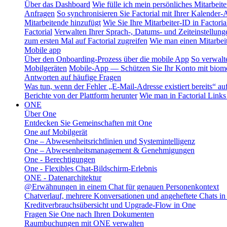
Über das Dashboard
Wie fülle ich mein persönliches Mitarbeiter
Anfragen
So synchronisieren Sie Factorial mit Ihrer Kalender
Mitarbeitende hinzufügt
Wie Sie Ihre Mitarbeiter-ID in Factoria
Factorial
Verwalten Ihrer Sprach-, Datums- und Zeiteinstellung
zum ersten Mal auf Factorial zugreifen
Wie man einen Mitarbeit
Mobile app
Über den Onboarding-Prozess über die mobile App
So verwalt
Mobilgeräten
Mobile-App — Schützen Sie Ihr Konto mit biomet
Antworten auf häufige Fragen
Was tun, wenn der Fehler „E-Mail-Adresse existiert bereits“ auft
Berichte von der Plattform herunter
Wie man in Factorial Links
ONE
Über One
Entdecken Sie Gemeinschaften mit One
One auf Mobilgerät
One – Abwesenheitsrichtlinien und Systemintelligenz
One – Abwesenheitsmanagement & Genehmigungen
One - Berechtigungen
One - Flexibles Chat-Bildschirm-Erlebnis
ONE - Datenarchitektur
@Erwähnungen in einem Chat für genauen Personenkontext
Chatverlauf, mehrere Konversationen und angeheftete Chats i
Kreditverbrauchsübersicht und Upgrade-Flow in One
Fragen Sie One nach Ihren Dokumenten
Raumbuchungen mit ONE verwalten