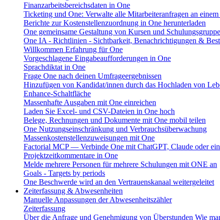
Finanzarbeitsbereichsdaten in One
Ticketing und One: Verwalte alle Mitarbeiteranfragen an einem
Berichte zur Kostenstellenzuordnung in One herunterladen
One gemeinsame Gestaltung von Kursen und Schulungsgrupp
One IA - Richtlinien - Sichtbarkeit, Benachrichtigungen & Bes
Willkommen Erfahrung für One
Vorgeschlagene Eingabeaufforderungen in One
Sprachdiktat in One
Frage One nach deinen Umfrageergebnissen
Hinzufügen von Kandidat/innen durch das Hochladen von Leb
Enhance-Schaltfläche
Massenhafte Ausgaben mit One einreichen
Laden Sie Excel- und CSV-Dateien in One hoch
Belege, Rechnungen und Dokumente mit One mobil teilen
One Nutzungseinschränkung und Verbrauchsüberwachung
Massenkostenstellenzuweisungen mit One
Factorial MCP — Verbinde One mit ChatGPT, Claude oder ein
Projektzeitkommentare in One
Melde mehrere Personen für mehrere Schulungen mit ONE an
Goals - Targets by periods
One Beschwerde wird an den Vertrauenskanaal weitergeleitet
Zeiterfassung & Abwesenheiten
Manuelle Anpassungen der Abwesenheitszähler
Zeiterfassung
Über die Anfrage und Genehmigung von Überstunden
Wie man