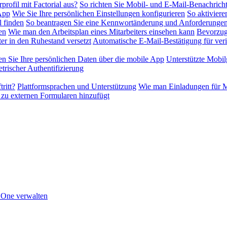
profil mit Factorial aus?
So richten Sie Mobil- und E-Mail-Benachrich
-App
Wie Sie Ihre persönlichen Einstellungen konfigurieren
So aktiviere
l finden
So beantragen Sie eine Kennwortänderung und Anforderungen
en
Wie man den Arbeitsplan eines Mitarbeiters einsehen kann
Bevorzug
er in den Ruhestand versetzt
Automatische E-Mail-Bestätigung für veri
en Sie Ihre persönlichen Daten über die mobile App
Unterstützte Mobil
rischer Authentifizierung
ritt?
Plattformsprachen und Unterstützung
Wie man Einladungen für Mi
 zu externen Formularen hinzufügt
n One verwalten