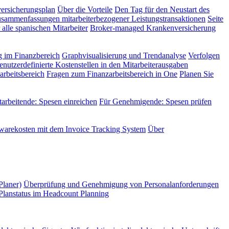
versicherungsplan
Über die Vorteile
Den Tag für den Neustart des
sammenfassungen mitarbeiterbezogener Leistungstransaktionen
Seite
alle spanischen Mitarbeiter
Broker-managed Krankenversicherung
 im Finanzbereich
Graphvisualisierung und Trendanalyse
Verfolgen
enutzerdefinierte Kostenstellen in den Mitarbeiterausgaben
rbeitsbereich
Fragen zum Finanzarbeitsbereich in One
Planen Sie
tarbeitende: Spesen einreichen
Für Genehmigende: Spesen prüfen
twarekosten mit dem Invoice Tracking System
Über
Planer)
Überprüfung und Genehmigung von Personalanforderungen
Planstatus im Headcount Planning