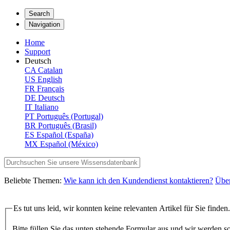
Search
Navigation
Home
Support
Deutsch
CA
Catalan
US
English
FR
Français
DE
Deutsch
IT
Italiano
PT
Português (Portugal)
BR
Português (Brasil)
ES
Español (España)
MX
Español (México)
Beliebte Themen:
Wie kann ich den Kundendienst kontaktieren?
Übe
Es tut uns leid, wir konnten keine relevanten Artikel für Sie finden.
Bitte füllen Sie das unten stehende Formular aus und wir werden s