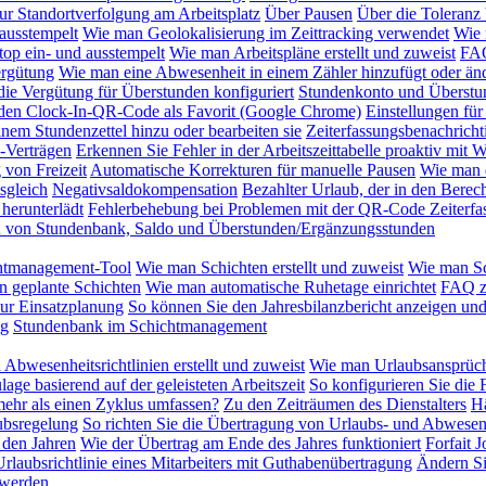
ur Standortverfolgung am Arbeitsplatz
Über Pausen
Über die Toleranz 
ausstempelt
Wie man Geolokalisierung im Zeittracking verwendet
Wie 
op ein- und ausstempelt
Wie man Arbeitspläne erstellt und zuweist
FAQ
rgütung
Wie man eine Abwesenheit in einem Zähler hinzufügt oder änd
ie Vergütung für Überstunden konfiguriert
Stundenkonto und Überstu
 den Clock-In-QR-Code als Favorit (Google Chrome)
Einstellungen für
nem Stundenzettel hinzu oder bearbeiten sie
Zeiterfassungsbenachrich
-Verträgen
Erkennen Sie Fehler in der Arbeitszeittabelle proaktiv mit
von Freizeit
Automatische Korrekturen für manuelle Pausen
Wie man d
sgleich
Negativsaldokompensation
Bezahlter Urlaub, der in den Berec
herunterlädt
Fehlerbehebung bei Problemen mit der QR-Code Zeiterfa
on von Stundenbank, Saldo und Überstunden/Ergänzungsstunden
htmanagement-Tool
Wie man Schichten erstellt und zuweist
Wie man Sc
n geplante Schichten
Wie man automatische Ruhetage einrichtet
FAQ z
zur Einsatzplanung
So können Sie den Jahresbilanzbericht anzeigen und
ng
Stundenbank im Schichtmanagement
Abwesenheitsrichtlinien erstellt und zuweist
Wie man Urlaubsansprüch
lage basierend auf der geleisteten Arbeitszeit
So konfigurieren Sie die 
mehr als einen Zyklus umfassen?
Zu den Zeiträumen des Dienstalters
Hä
ubsregelung
So richten Sie die Übertragung von Urlaubs- und Abwesen
 den Jahren
Wie der Übertrag am Ende des Jahres funktioniert
Forfait 
rlaubsrichtlinie eines Mitarbeiters mit Guthabenübertragung
Ändern Si
 werden