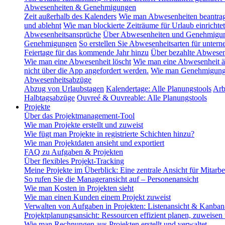
Abwesenheiten & Genehmigungen
Zeit außerhalb des Kalenders
Wie man Abwesenheiten beantra
und ablehnt
Wie man blockierte Zeiträume für Urlaub einrichtet
Abwesenheitsansprüche
Über Abwesenheiten und Genehmigu
Genehmigungen
So erstellen Sie Abwesenheitsarten für unte
Feiertage für das kommende Jahr hinzu
Über bezahlte Abwesen
Wie man eine Abwesenheit löscht
Wie man eine Abwesenheit ä
nicht über die App angefordert werden.
Wie man Genehmigungsg
Abwesenheitsabzüge
Abzug von Urlaubstagen
Kalendertage: Alle Planungstools
Arb
Halbtagsabzüge
Ouvreé & Ouvreable: Alle Planungstools
Projekte
Über das Projektmanagement-Tool
Wie man Projekte erstellt und zuweist
Wie fügt man Projekte in registrierte Schichten hinzu?
Wie man Projektdaten ansieht und exportiert
FAQ zu Aufgaben & Projekten
Über flexibles Projekt-Tracking
Meine Projekte im Überblick: Eine zentrale Ansicht für Mitarbe
So rufen Sie die Manageransicht auf – Personenansicht
Wie man Kosten in Projekten sieht
Wie man einen Kunden einem Projekt zuweist
Verwalten von Aufgaben in Projekten: Listenansicht & Kanban
Projektplanungsansicht: Ressourcen effizient planen, zuweisen
Wie man Rechnungen aus Projekten erstellt und verwaltet