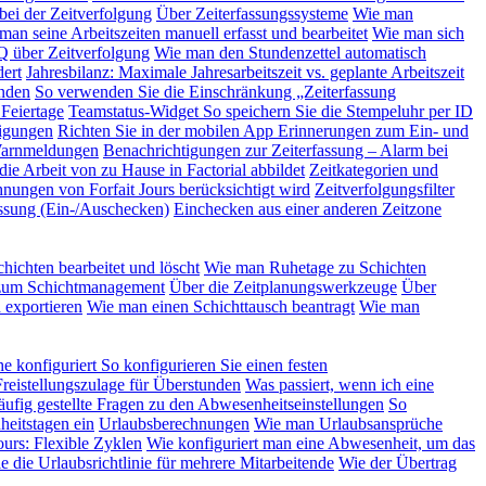
bei der Zeitverfolgung
Über Zeiterfassungssysteme
Wie man
man seine Arbeitszeiten manuell erfasst und bearbeitet
Wie man sich
 über Zeitverfolgung
Wie man den Stundenzettel automatisch
ert
Jahresbilanz: Maximale Jahresarbeitszeit vs. geplante Arbeitszeit
nden
So verwenden Sie die Einschränkung „Zeiterfassung
 Feiertage
Teamstatus-Widget
So speichern Sie die Stempeluhr per ID
tigungen
Richten Sie in der mobilen App Erinnerungen zum Ein- und
 Warnmeldungen
Benachrichtigungen zur Zeiterfassung – Alarm bei
ie Arbeit von zu Hause in Factorial abbildet
Zeitkategorien und
hnungen von Forfait Jours berücksichtigt wird
Zeitverfolgungsfilter
ssung (Ein-/Auschecken)
Einchecken aus einer anderen Zeitzone
hichten bearbeitet und löscht
Wie man Ruhetage zu Schichten
um Schichtmanagement
Über die Zeitplanungswerkzeuge
Über
 exportieren
Wie man einen Schichttausch beantragt
Wie man
e konfiguriert
So konfigurieren Sie einen festen
Freistellungszulage für Überstunden
Was passiert, wenn ich eine
ufig gestellte Fragen zu den Abwesenheitseinstellungen
So
heitstagen ein
Urlaubsberechnungen
Wie man Urlaubsansprüche
Jours: Flexible Zyklen
Wie konfiguriert man eine Abwesenheit, um das
e die Urlaubsrichtlinie für mehrere Mitarbeitende
Wie der Übertrag