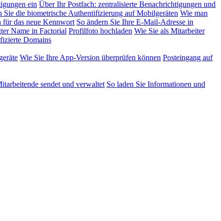
tigungen ein
Über Ihr Postfach: zentralisierte Benachrichtigungen und
n Sie die biometrische Authentifizierung auf Mobilgeräten
Wie man
 für das neue Kennwort
So ändern Sie Ihre E-Mail-Adresse in
ter Name in Factorial
Profilfoto hochladen
Wie Sie als Mitarbeiter
fizierte Domains
geräte
Wie Sie Ihre App-Version überprüfen können
Posteingang auf
tarbeitende sendet und verwaltet
So laden Sie Informationen und