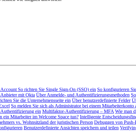
al Account
So richten Sie Single Sign-On (SSO) ein
So konfigurieren S
Anbieter mit Okta
Über Anmelde- und Authentifizierungsmethoden
So
richten Sie die Unternehmensseite ein
Über benutzerdefinierte Felder
Üb
Excel
So melden Sie sich als Administrator bei einem Mitarbeiterkonto 
-Authentifizierung ein
Multifaktor-Authentifizierung – MFA
Wie man di
 ein Mitarbeiter im Welcome Space tun?
Intelligente Entscheidungsfi
ehmers vs. Wohnsitzland der juristischen Person
Debuggen von Push-B
onfigurieren
Benutzerdefinierte Ansichten speichern und teilen
Verifyi