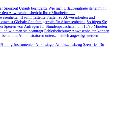
er Sperrzeit Urlaub beantragt?
Wie man Urlaubsanträge genehmigt
e den Abwesenheitsbericht Ihrer Mitarbeitenden
wesenheiten
Häufig gestellte Fragen zu Abwesenheiten und
 zuweist
Globale Genehmigerrolle für Abwesenheiten
So fügen Sie
en
Sperren von Anfragen für Stundenpauschalen um 15/30 Minuten
 und wie man sie beantragt
Fehlerbehebung: Abwesenheiten können
beiter und Administratoren unterschiedlich angezeigt werden
 Planungsinstrumenten
Arbeitstage: Arbeitszeitabzug
Szenarien für