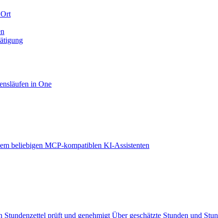
 Ort
en
tätigung
ensläufen in One
em beliebigen MCP-kompatiblen KI-Assistenten
 Stundenzettel prüft und genehmigt
Über geschätzte Stunden und Stu