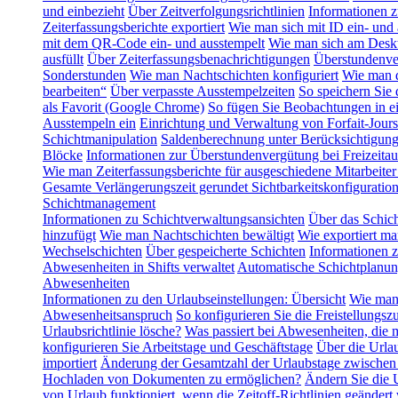
und einbezieht
Über Zeitverfolgungsrichtlinien
Informationen z
Zeiterfassungsberichte exportiert
Wie man sich mit ID ein- und 
mit dem QR-Code ein- und ausstempelt
Wie man sich am Deskt
ausfüllt
Über Zeiterfassungsbenachrichtigungen
Überstundenve
Sonderstunden
Wie man Nachtschichten konfiguriert
Wie man d
bearbeiten“
Über verpasste Ausstempelzeiten
So speichern Sie
als Favorit (Google Chrome)
So fügen Sie Beobachtungen in ei
Ausstempeln ein
Einrichtung und Verwaltung von Forfait-Jours
Schichtmanipulation
Saldenberechnung unter Berücksichtigung 
Blöcke
Informationen zur Überstundenvergütung bei Freizeitau
Wie man Zeiterfassungsberichte für ausgeschiedene Mitarbeiter 
Gesamte Verlängerungszeit gerundet
Sichtbarkeitskonfigurati
Schichtmanagement
Informationen zu Schichtverwaltungsansichten
Über das Schic
hinzufügt
Wie man Nachtschichten bewältigt
Wie exportiert ma
Wechselschichten
Über gespeicherte Schichten
Informationen 
Abwesenheiten in Shifts verwaltet
Automatische Schichtplanu
Abwesenheiten
Informationen zu den Urlaubseinstellungen: Übersicht
Wie man 
Abwesenheitsanspruch
So konfigurieren Sie die Freistellungszu
Urlaubsrichtlinie lösche?
Was passiert bei Abwesenheiten, die 
konfigurieren Sie Arbeitstage und Geschäftstage
Über die Urla
importiert
Änderung der Gesamtzahl der Urlaubstage zwischen
Hochladen von Dokumenten zu ermöglichen?
Ändern Sie die U
von Urlaub funktioniert, wenn die Zeitoff-Richtlinien geändert