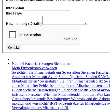
Ihre E-Mail
Ihre Frage
Beschreibung (Details)
Neu bei Factorial? Fangen Sie hier an!
Mein Firmenkonto verwalten
So richten Sie Firmendetails ein
So erstellen Sie einen Factori
Anbieter mit Microsoft Azure
So konfigurieren Sie den SAML-
Mitarbeiterdaten?
So gestalten Sie Ihren Firmenarbeitsplatz
So 
einen Mitarbeiter
Fehler beim Import von Mitarbeiterdaten aus 
zu den Sicherheitseinstellungen
So richten Sie die Zwei-Faktor
juristische Personen
Wie man Mitarbeitende importiert
Was kann
Grenzüberschreitende Beschäftigung: Wohnsitzland des Arbeitn
möglich und was nicht?
IRPF-Prozentsätze für Mitarbeitende k
Verwaltung meines Mitarbeiterprofils