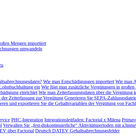
roßen Mengen importiert
 Rechnungen umwandeln
zu
altsabrechnungsdaten?
Wie man Entschädigungen importiert
Wie man Ak
 Lohnbuchhaltung ein
Wie fügt man zusätzliche Vergütungen in großen
hädigung einrichtet
Wie man Zeiterfassungsdaten über die Vergütung 
n der Zeiterfassung zur Vergütung
Generieren Sie SEPA-Zahlungsdateie
eren und exportieren Sie die Gehaltsvariablen der Vergütung von Fachl
rvice
PHC-Integration
Integrationsleitfaden: Factorial x Milena
Primave
l
Verwalten Sie „fest-diskontinuierliche“ Aktivitätsperioden mit a3innu
EV über Factorial
Deutsch DATEV Gehaltsabrechnungsfelder