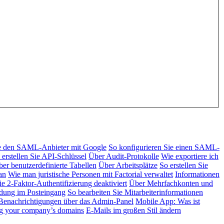
ie den SAML-Anbieter mit Google
So konfigurieren Sie einen SAML-
 erstellen Sie API-Schlüssel
Über Audit-Protokolle
Wie exportiere ich
er benutzerdefinierte Tabellen
Über Arbeitsplätze
So erstellen Sie
an
Wie man juristische Personen mit Factorial verwaltet
Informationen
e 2-Faktor-Authentifizierung deaktiviert
Über Mehrfachkonten und
ndung im Posteingang
So bearbeiten Sie Mitarbeiterinformationen
enachrichtigungen über das Admin-Panel
Mobile App: Was ist
ng your company’s domains
E-Mails im großen Stil ändern