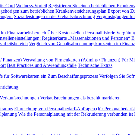
its Card
Wellness-Vorteil
Registrieren Sie einen betrieblichen Kranken
gehörigen zum betrieblichen Krankenversicherungsplan
Export von Zu
ängern
Sozialleistungen in der Gehaltsabrechnung
Vergünstigungen für 
im Finanzarbeitsbereich
Über Kostenstellen
Personalhistorie
Vergütung
nstelleneinstellungen: Registerkarte „Massenaktionen und Personen“
B
arbeitsbereich
Vergleich von Gehaltsabrechnungskonzepten im Finanza
/ Finanzen)
Verwaltung von Firmenkarten (Admins / Finanzen)
Für Mi
ort
Best Practices und Anwendungsfälle
Technische Extras
e für Softwarekarten ein
Zum Beschaffungsprozess
Verfolgen Sie Sof
nrichtung
Verkaufsrechnungen
Verkaufsrechnungen als bezahlt markieren
itraums
Einreichung von Personalbedarf-Anfragen (für Personalbedarf-
alplanung
Wie die Personalplanung mit der Rekrutierung verbunden ist