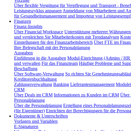
Vorzüge
Über flexible Vergütung für Verpflegung und Transport - Benef
Leistungszyklus anpassen
Anmeldung von Mitarbeitern und An
für Gesundheitsmanagement und Importeur von Leistungsempf
Finanzen
Finanz-Insights
Über Financial Workspace
Unterstützung mehrerer Währungen 
und vergleichen Sie Mitarbeiterkosten mit Trendanalysen
Koste
Einstellungen für den Finanzarbeitsbereich
Über FTE im Finanz
Ihre Belegschaft mit der Personalplanung
Ausgaben
Einführung in die Ausgaben
Modul-Einrichtung (Admins / HR 
und verwalten
Für das Finanzteam
Häufige Probleme und Supp
Beschaffung
Über Software-Verwaltung
So richten Sie Genehmigungsabläuf
Kreditorenbuchhaltung
Zahlungsverwaltung
Banking
Lieferantenmanagement
Modulei
CRM
Über Deals im CRM
Informationen zu Kunden im CRM
Über 
Personalplanung
Über die Personalplanung
Erstellung eines Personalplanungsze
(für Eigentümer)
Einrichten der Berechtigungen für die Person
Dokumente & Unterschriften
Vorlagen und Variablen
E-Signaturen