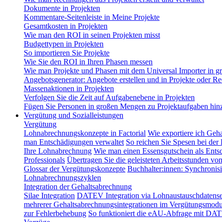
Dokumente in Projekten
Kommentare-Seitenleiste in Meine Projekte
Gesamtkosten in Projekten
Wie man den ROI in seinen Projekten misst
Budgettypen in Projekten
So importieren Sie Projekte
Wie Sie den ROI in Ihren Phasen messen
Wie man Projekte und Phasen mit dem Universal Importer in g
Angebotsgenerator: Angebote erstellen und in Projekte oder
Massenaktionen in Projekten
Verfolgen Sie die Zeit auf Aufgabenebene in Projekten
Fügen Sie Personen in großen Mengen zu Projektaufgaben hin
Vergütung und Sozialleistungen
Vergütung
Lohnabrechnungskonzepte in Factorial
Wie exportiere ich Geh
man Entschädigungen verwaltet
So reichen Sie Spesen bei der
Ihre Lohnabrechnung
Wie man einen Essensgutschein als Entsc
Professionals
Übertragen Sie die geleisteten Arbeitsstunden vo
Glossar der Vergütungskonzepte
Buchhalter:innen: Synchronisi
Lohnabrechnungszyklen
Integration der Gehaltsabrechnung
Silae Integration
DATEV Integration via Lohnaustauschdatense
mehrerer Gehaltsabrechnungsintegrationen im Vergütungsmodu
zur Fehlerbehebung
So funktioniert die eAU-Abfrage mit DAT