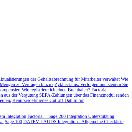
tualisierungen der Gehaltsabrechnung für Mitarbeiter verwaltet
Wie
 Mengen zu Verträgen hinzu?
Zyklusstatus: Verfolgen und steuern Sie
kompensiert
Wie registriere ich einen Buchhalter?
Factorial
n aus der Vergütung
SEPA-Zahlungen über das Finanzmodul senden
euten.
Benutzerdefiniertes Cut-off-Datum für
ra Integration
Factorial – Sage 200 Integration
Unterstützung
va
Sage 100
DATEV LAUDS Integration - Allgemeine Checkliste