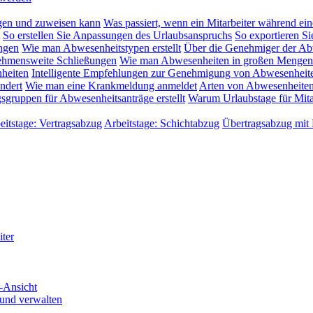
gen und zuweisen kann
Was passiert, wenn ein Mitarbeiter während ein
So erstellen Sie Anpassungen des Urlaubsanspruchs
So exportieren Si
ngen
Wie man Abwesenheitstypen erstellt
Über die Genehmiger der Ab
rnehmensweite Schließungen
Wie man Abwesenheiten in großen Mengen
heiten
Intelligente Empfehlungen zur Genehmigung von Abwesenheit
ndert
Wie man eine Krankmeldung anmeldet
Arten von Abwesenheiten
ruppen für Abwesenheitsanträge erstellt
Warum Urlaubstage für Mitar
eitstage: Vertragsabzug
Arbeitstage: Schichtabzug
Übertragsabzug mit
iter
-Ansicht
 und verwalten