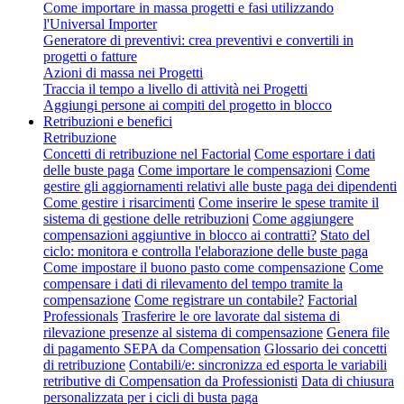
Come importare in massa progetti e fasi utilizzando
l'Universal Importer
Generatore di preventivi: crea preventivi e convertili in
progetti o fatture
Azioni di massa nei Progetti
Traccia il tempo a livello di attività nei Progetti
Aggiungi persone ai compiti del progetto in blocco
Retribuzioni e benefici
Retribuzione
Concetti di retribuzione nel Factorial
Come esportare i dati
delle buste paga
Come importare le compensazioni
Come
gestire gli aggiornamenti relativi alle buste paga dei dipendenti
Come gestire i risarcimenti
Come inserire le spese tramite il
sistema di gestione delle retribuzioni
Come aggiungere
compensazioni aggiuntive in blocco ai contratti?
Stato del
ciclo: monitora e controlla l'elaborazione delle buste paga
Come impostare il buono pasto come compensazione
Come
compensare i dati di rilevamento del tempo tramite la
compensazione
Come registrare un contabile?
Factorial
Professionals
Trasferire le ore lavorate dal sistema di
rilevazione presenze al sistema di compensazione
Genera file
di pagamento SEPA da Compensation
Glossario dei concetti
di retribuzione
Contabili/e: sincronizza ed esporta le variabili
retributive di Compensation da Professionisti
Data di chiusura
personalizzata per i cicli di busta paga