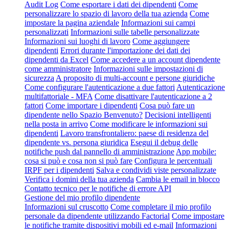
Audit Log
Come esportare i dati dei dipendenti
Come
personalizzare lo spazio di lavoro della tua azienda
Come
impostare la pagina aziendale
Informazioni sui campi
personalizzati
Informazioni sulle tabelle personalizzate
Informazioni sui luoghi di lavoro
Come aggiungere
dipendenti
Errori durante l'importazione dei dati dei
dipendenti da Excel
Come accedere a un account dipendente
come amministratore
Informazioni sulle impostazioni di
sicurezza
A proposito di multi-account e persone giuridiche
Come configurare l'autenticazione a due fattori
Autenticazione
multifattoriale - MFA
Come disattivare l'autenticazione a 2
fattori
Come importare i dipendenti
Cosa può fare un
dipendente nello Spazio Benvenuto?
Decisioni intelligenti
nella posta in arrivo
Come modificare le informazioni sui
dipendenti
Lavoro transfrontaliero: paese di residenza del
dipendente vs. persona giuridica
Esegui il debug delle
notifiche push dal pannello di amministrazione
App mobile:
cosa si può e cosa non si può fare
Configura le percentuali
IRPF per i dipendenti
Salva e condividi viste personalizzate
Verifica i domini della tua azienda
Cambia le email in blocco
Contatto tecnico per le notifiche di errore API
Gestione del mio profilo dipendente
Informazioni sul cruscotto
Come completare il mio profilo
personale da dipendente utilizzando Factorial
Come impostare
le notifiche tramite dispositivi mobili ed e-mail
Informazioni