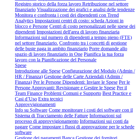
Registro storico della forza lavoro
Retribuzione nel settore
finanziario
Visualizzazione dei grafici e analisi delle tendenze
Monitora e confronta i costi dei dipendenti con Trend
Analytics
Impostazioni centri di costo: scheda Azioni in
blocco e Persone
Centri di costo personalizzati nelle spese dei
dipendenti
Impostazioni dell'area di lavoro finanziaria
Informazioni sul numero di dipendenti a tempo pieno (FTE)
nel settore finanziario.
Confronto tra i concetti di gestione
delle buste paga in ambito finanziario
Porre domande allo
spazio di lavoro finanziario in One
Pianifica la tua forza
lavoro con la Pianificazione del Personale
Spese
Introduzione alle Spese
Configurazione del Modulo (Admin /
HR / Finanza)
Gestione delle Carte Aziendali (Admin /
Finanza)
Per le Persone Dipendenti: Inviare le Spese
Per le
Persone Approvanti: Revisionare e Gestire le Spese
Per il
Team Finance
Problemi Comuni e Supporto
Best Practice e
Casi d’Uso
Extra tecnici
Approvvigionamenti
Info su Software
Come monitorare i costi dei software con il
Sistema di Tracciamento delle Fatture
Informazioni sul
processo di approvvigionamento
Informazioni sui conti da
pagare
Come impostare i flussi di approvazione per le schede
software
Gestione dei pagamenti
Banca
Gestione dei fornitori