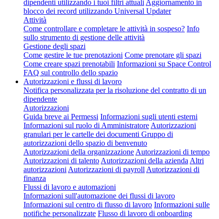
dipendenti utilizzando i tuoi filtri attuali
Aggiornamento in
blocco dei record utilizzando Universal Updater
Attività
Come controllare e completare le attività in sospeso?
Info
sullo strumento di gestione delle attività
Gestione degli spazi
Come gestire le tue prenotazioni
Come prenotare gli spazi
Come creare spazi prenotabili
Informazioni su Space Control
FAQ sul controllo dello spazio
Autorizzazioni e flussi di lavoro
Notifica personalizzata per la risoluzione del contratto di un
dipendente
Autorizzazioni
Guida breve ai Permessi
Informazioni sugli utenti esterni
Informazioni sul ruolo di Amministratore
Autorizzazioni
granulari per le cartelle dei documenti
Gruppo di
autorizzazioni dello spazio di benvenuto
Autorizzazioni della organizzazione
Autorizzazioni di tempo
Autorizzazioni di talento
Autorizzazioni della azienda
Altri
autorizzazioni
Autorizzazioni di payroll
Autorizzazioni di
finanza
Flussi di lavoro e automazioni
Informazioni sull'automazione dei flussi di lavoro
Informazioni sul centro di flusso di lavoro
Informazioni sulle
notifiche personalizzate
Flusso di lavoro di onboarding