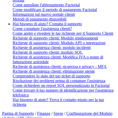
prorata
Come annullare l'abbonamento Factorial
Come modificare il metodo di pagamento Factorial
Informazioni sul nuovo portale clienti
Metodi di pagamento disponibili
Hai bisogno di aiuto? Contatta il supporto
Come contattare l'assistenza clienti?
Come aprire e rivedere le tue richieste per il Supporto Clienti
Richieste di supporto clienti: Modulo miglioramenti
Richieste di supporto clienti: Modulo API o integrazioni
Richieste di assistenza clienti: modulo incidenti
Richieste di supporto clienti: modulo SQL
Richieste di assistenza clienti: Modifica IVA o nome di
fatturazione aziendale
Richieste di assistenza clienti: sicurezza e privacy - MFA
Richieste di assistenza clienti: eliminazione utente
Comprendere lo stato del tuo ticket di supporto
Risoluzione dei problemi prima di contattare l'assistenza
Come richiedere un report SQL personalizzato in Factorial
Come trovare il tuo numero di identificazione per l'assistenza
telefonica
Hai bisogno di aiuto? Trova il contatto giusto per la tua
richiesta
Pagina di Supporto
/
Finanze
/
Spese
/
Configurazione del Modulo