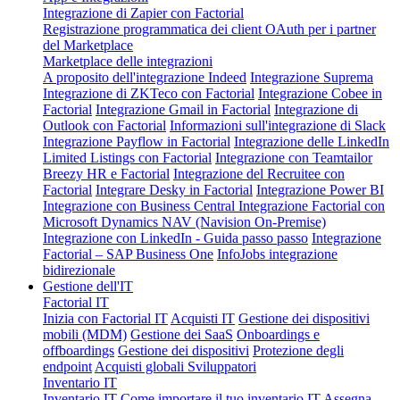
Integrazione di Zapier con Factorial
Registrazione programmatica dei client OAuth per i partner
del Marketplace
Marketplace delle integrazioni
A proposito dell'integrazione Indeed
Integrazione Suprema
Integrazione di ZKTeco con Factorial
Integrazione Cobee in
Factorial
Integrazione Gmail in Factorial
Integrazione di
Outlook con Factorial
Informazioni sull'integrazione di Slack
Integrazione Payflow in Factorial
Integrazione delle LinkedIn
Limited Listings con Factorial
Integrazione con Teamtailor
Breezy HR e Factorial
Integrazione del Recruitee con
Factorial
Integrare Desky in Factorial
Integrazione Power BI
Integrazione con Business Central
Integrazione Factorial con
Microsoft Dynamics NAV (Navision On-Premise)
Integrazione con LinkedIn - Guida passo passo
Integrazione
Factorial – SAP Business One
InfoJobs integrazione
bidirezionale
Gestione dell'IT
Factorial IT
Inizia con Factorial IT
Acquisti IT
Gestione dei dispositivi
mobili (MDM)
Gestione dei SaaS
Onboardings e
offboardings
Gestione dei dispositivi
Protezione degli
endpoint
Acquisti globali
Sviluppatori
Inventario IT
Inventario IT
Come importare il tuo inventario IT
Assegna