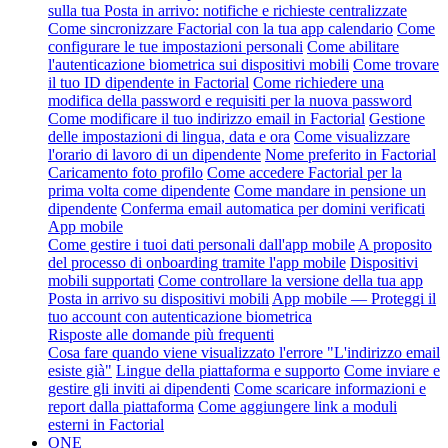
sulla tua Posta in arrivo: notifiche e richieste centralizzate
Come sincronizzare Factorial con la tua app calendario
Come
configurare le tue impostazioni personali
Come abilitare
l'autenticazione biometrica sui dispositivi mobili
Come trovare
il tuo ID dipendente in Factorial
Come richiedere una
modifica della password e requisiti per la nuova password
Come modificare il tuo indirizzo email in Factorial
Gestione
delle impostazioni di lingua, data e ora
Come visualizzare
l'orario di lavoro di un dipendente
Nome preferito in Factorial
Caricamento foto profilo
Come accedere Factorial per la
prima volta come dipendente
Come mandare in pensione un
dipendente
Conferma email automatica per domini verificati
App mobile
Come gestire i tuoi dati personali dall'app mobile
A proposito
del processo di onboarding tramite l'app mobile
Dispositivi
mobili supportati
Come controllare la versione della tua app
Posta in arrivo su dispositivi mobili
App mobile — Proteggi il
tuo account con autenticazione biometrica
Risposte alle domande più frequenti
Cosa fare quando viene visualizzato l'errore "L'indirizzo email
esiste già"
Lingue della piattaforma e supporto
Come inviare e
gestire gli inviti ai dipendenti
Come scaricare informazioni e
report dalla piattaforma
Come aggiungere link a moduli
esterni in Factorial
ONE