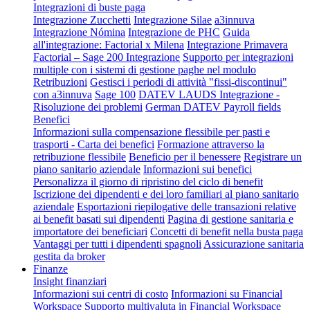
Integrazioni di buste paga
Integrazione Zucchetti
Integrazione Silae
a3innuva
Integrazione Nómina
Integrazione de PHC
Guida
all'integrazione: Factorial x Milena
Integrazione Primavera
Factorial – Sage 200 Integrazione
Supporto per integrazioni
multiple con i sistemi di gestione paghe nel modulo
Retribuzioni
Gestisci i periodi di attività "fissi-discontinui"
con a3innuva
Sage 100
DATEV LAUDS Integrazione -
Risoluzione dei problemi
German DATEV Payroll fields
Benefici
Informazioni sulla compensazione flessibile per pasti e
trasporti - Carta dei benefici
Formazione attraverso la
retribuzione flessibile
Beneficio per il benessere
Registrare un
piano sanitario aziendale
Informazioni sui benefici
Personalizza il giorno di ripristino del ciclo di benefit
Iscrizione dei dipendenti e dei loro familiari al piano sanitario
aziendale
Esportazioni riepilogative delle transazioni relative
ai benefit basati sui dipendenti
Pagina di gestione sanitaria e
importatore dei beneficiari
Concetti di benefit nella busta paga
Vantaggi per tutti i dipendenti spagnoli
Assicurazione sanitaria
gestita da broker
Finanze
Insight finanziari
Informazioni sui centri di costo
Informazioni su Financial
Workspace
Supporto multivaluta in Financial Workspace