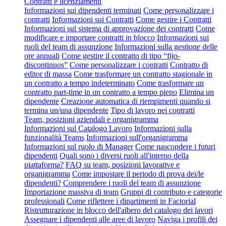
Contratti e licenziamenti
Informazioni sui dipendenti terminati
Come personalizzare i
contratti
Informazioni sui Contratti
Come gestire i Contratti
Informazioni sul sistema di approvazione dei contratti
Come
modificare e importare contratti in blocco
Informazioni sui
ruoli del team di assunzione
Informazioni sulla gestione delle
ore annuali
Come gestire il contratto di tipo “fijo-
discontinuos”
Come personalizzare i contratti
Contratto di
editor di massa
Come trasformare un contratto stagionale in
un contratto a tempo indeterminato
Come trasformare un
contratto part-time in un contratto a tempo pieno
Elimina un
dipendente
Creazione automatica di riempimenti quando si
termina un/una dipendente
Tipo di lavoro nei contratti
Team, posizioni aziendali e organigramma
Informazioni sul Catalogo Lavoro
Informazioni sulla
funzionalità Teams
Informazioni sull'organigramma
Informazioni sul ruolo di Manager
Come nascondere i futuri
dipendenti
Quali sono i diversi ruoli all'interno della
piattaforma?
FAQ su team, posizioni lavorative e
organigramma
Come impostare il periodo di prova dei/le
dipendenti?
Comprendere i ruoli del team di assunzione
Importazione massiva di team
Gruppi di contributo e categorie
professionali
Come riflettere i dipartimenti in Factorial
Ristrutturazione in blocco dell'albero del catalogo dei lavori
Assegnare i dipendenti alle aree di lavoro
Naviga i profili dei