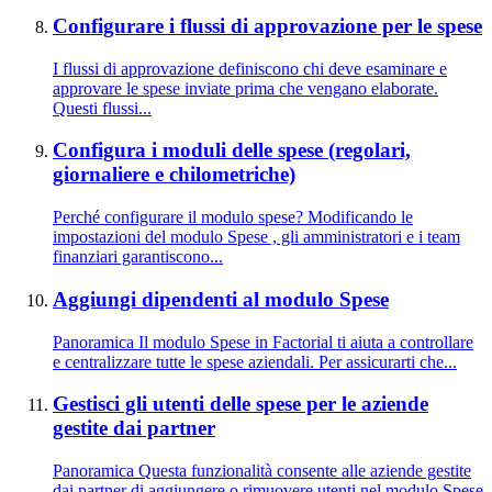
Configurare i flussi di approvazione per le spese
I flussi di approvazione definiscono chi deve esaminare e
approvare le spese inviate prima che vengano elaborate.
Questi flussi...
Configura i moduli delle spese (regolari,
giornaliere e chilometriche)
Perché configurare il modulo spese? Modificando le
impostazioni del modulo Spese , gli amministratori e i team
finanziari garantiscono...
Aggiungi dipendenti al modulo Spese
Panoramica Il modulo Spese in Factorial ti aiuta a controllare
e centralizzare tutte le spese aziendali. Per assicurarti che...
Gestisci gli utenti delle spese per le aziende
gestite dai partner
Panoramica Questa funzionalità consente alle aziende gestite
dai partner di aggiungere o rimuovere utenti nel modulo Spese