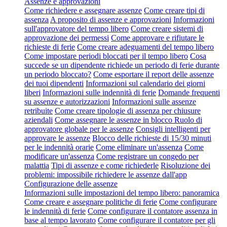
Assenze e approvazioni
Come richiedere e assegnare assenze
Come creare tipi di
assenza
A proposito di assenze e approvazioni
Informazioni
sull'approvatore del tempo libero
Come creare sistemi di
approvazione dei permessi
Come approvare e rifiutare le
richieste di ferie
Come creare adeguamenti del tempo libero
Come impostare periodi bloccati per il tempo libero
Cosa
succede se un dipendente richiede un periodo di ferie durante
un periodo bloccato?
Come esportare il report delle assenze
dei tuoi dipendenti
Informazioni sul calendario dei giorni
liberi
Informazioni sulle indennità di ferie
Domande frequenti
su assenze e autorizzazioni
Informazioni sulle assenze
retribuite
Come creare tipologie di assenza per chiusure
aziendali
Come assegnare le assenze in blocco
Ruolo di
approvatore globale per le assenze
Consigli intelligenti per
approvare le assenze
Blocco delle richieste di 15/30 minuti
per le indennità orarie
Come eliminare un'assenza
Come
modificare un'assenza
Come registrare un congedo per
malattia
Tipi di assenze e come richiederle
Risoluzione dei
problemi: impossibile richiedere le assenze dall'app
Configurazione delle assenze
Informazioni sulle impostazioni del tempo libero: panoramica
Come creare e assegnare politiche di ferie
Come configurare
le indennità di ferie
Come configurare il contatore assenza in
base al tempo lavorato
Come configurare il contatore per gli