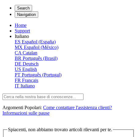
Search
Navigation
Home
Support
Italiano
ES
Español (España)
MX
Español (México)
CA
Catalan
BR
Português (Brasil)
DE
Deutsch
US
English
PT
Português (Portugal)
FR
Français
IT
Italiano
Argomenti Popolari:
Come contattare l'assistenza clienti?
Informazioni sulle pause
Spiacenti, non abbiamo trovato articoli rilevanti per te.