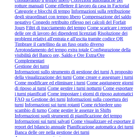
considerando il tempo libero
Correzioni automatiche per
rotture manuali
Come riflettere il lavoro da casa in Factorial
Categorie e blocchi di tempo
Informazioni sulla retribuzione
degli straordinari con tempo libero
Compensazione del saldo
negativo
Congedo retribuito riflesso nei calcoli del Forfait
Jours
Filtri di tracciamento del tempo
Come scaricare i report
delle ore di lavoro dei dipendenti licenziati
Risoluzione dei
problemi relativi all'entrata e all'uscita tramite codice QR
Timbrare il cartellino da un fuso orario diverso
Arrotondamento del tempo extra totale
Configurazione della
visibilità del Banco ore, Saldo e Ore Extra/Ore
Complementari
Gestione dei turni
Informazioni sullo strumento di gestione dei turni
A proposito
della visualizzazione dei turni
Come creare e assegnare i turni
Come modificare ed eliminare i turni
Come aggiungere giorni
di riposo ai turni
Come gestire i turni notturni
Come esportare
i turni pianificati
Come impostare i giorni di riposo automatici
FAQ su Gestione dei turni
Informazioni sulla copertura dei
turni
Informazioni sui turni rotanti
Come richiedere uno
scambio di turno
Come gestire le assenze in Shifts
Informazioni sugli strumenti di pianificazione del tempo
Informazioni sui turni salvati
Come visualizzare ed esportare il
report del bilancio annuale
Pianificazione automatica dei turni
Banca delle ore nella gestione dei turni