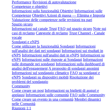
Performance
Revisioni di autovalutazione
Competenze e obiettivi
Informazioni sulla funzionalità Obiettivi
Informazioni sulle
Competenze
Obiettivi Azioni di massa — Elimina e Importa
Valutazione delle competenze nelle revisioni tra pari
Spazio sicuro
Informazioni sul canale Trust
FAQ sul spazio sicuro
Note sui
casi di reclamo
Categorie di reclamo
Trust Channel - Canale
vocale
Sondaggi e eNPS
Come utilizzare la funzionalità Sondaggi
Informazioni
sull'analisi dei dati nei sondaggi
Informazioni sui risultati in
eNPS
Informazioni sull'analisi dati in eNPS
Informazioni su
eNPS
Informazioni sulle risposte ai Sondaggi
Informazioni
sulle domande nei sondaggi
Informazioni sulla dashboard di
analisi dell'engagement
A proposito di sondaggi anonimi
Informazioni sul sondaggio climatico
FAQ su sondaggi e
eNPS
Sondaggi su dispositivi mobili
Risoluzione dei
problemi del sondaggio
Community
Come creare un post
Informazioni su biglietti di auguri e
applausi
Informazioni sulle comunità
FAQ sulle Community
Come creare un evento in una comunità
Membri dinamici
nelle Comunità
Riunioni 1:1