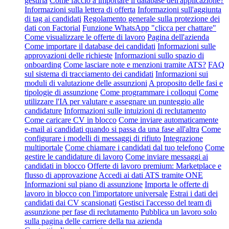
gestirla
Come faccio a importare il database dell'applicazione?
Informazioni sulla lettera di offerta
Informazioni sull'aggiunta
di tag ai candidati
Regolamento generale sulla protezione dei
dati con Factorial
Funzione WhatsApp "clicca per chattare"
Come visualizzare le offerte di lavoro
Pagina dell'azienda
Come importare il database dei candidati
Informazioni sulle
approvazioni delle richieste
Informazioni sullo spazio di
onboarding
Come lasciare note e menzioni tramite ATS?
FAQ
sul sistema di tracciamento dei candidati
Informazioni sui
moduli di valutazione delle assunzioni
A proposito delle fasi e
tipologie di assunzione
Come programmare i colloqui
Come
utilizzare l'IA per valutare e assegnare un punteggio alle
candidature
Informazioni sulle intuizioni di reclutamento
Come caricare CV in blocco
Come inviare automaticamente
e-mail ai candidati quando si passa da una fase all'altra
Come
configurare i modelli di messaggi di rifiuto
Integrazione
multiportale
Come chiamare i candidati dal tuo telefono
Come
gestire le candidature di lavoro
Come inviare messaggi ai
candidati in blocco
Offerte di lavoro premium: Marketplace e
flusso di approvazione
Accedi ai dati ATS tramite ONE
Informazioni sul piano di assunzione
Importa le offerte di
lavoro in blocco con l'importatore universale
Estrai i dati dei
candidati dai CV scansionati
Gestisci l'accesso del team di
assunzione per fase di reclutamento
Pubblica un lavoro solo
sulla pagina delle carriere della tua azienda