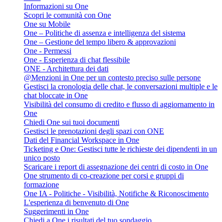
Informazioni su One
Scopri le comunità con One
One su Mobile
One – Politiche di assenza e intelligenza del sistema
One – Gestione del tempo libero & approvazioni
One - Permessi
One - Esperienza di chat flessibile
ONE - Architettura dei dati
@Menzioni in One per un contesto preciso sulle persone
Gestisci la cronologia delle chat, le conversazioni multiple e le
chat bloccate in One
Visibilità del consumo di credito e flusso di aggiornamento in
One
Chiedi One sui tuoi documenti
Gestisci le prenotazioni degli spazi con ONE
Dati del Financial Workspace in One
Ticketing e One: Gestisci tutte le richieste dei dipendenti in un
unico posto
Scaricare i report di assegnazione dei centri di costo in One
One strumento di co-creazione per corsi e gruppi di
formazione
One IA - Politiche - Visibilità, Notifiche & Riconoscimento
L'esperienza di benvenuto di One
Suggerimenti in One
Chiedi a One i risultati del tuo sondaggio