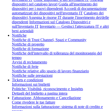
dispositivi nel catalogo lavori
Guida all'inserimento dei
dispositivi per i nuovi dipendenti
Accordi di documentazione
automatizzati dei dispositivi nell'inventario IT
Catalogo dei
dispositivi
Assegna le risorse IT durante l'inserimento dei/delle
dipendenti
Informazioni sul Catalogo Dispositivi e
sull'Inventario IT
Inventario — Gestisci l'attrezzatura IT e altri
beni aziendali
Notifiche
Notifiche di Trust Channel, Spazi e Community
Notifiche di progetto
Notifiche di formazione
Notifiche dell'intervallo di tolleranza del monitoraggio del
tempo
Avvisi di reclutamento
Notifiche di ferie
Notifiche relative allo spazio di lavoro finanziario
Notifiche sulle prestazioni
Tickets e condizioni
Informazioni sui biglietti
Politiche: Visibilità, riconoscimento e Insights
Dettagli del biglietto a pagina intera
Fatturazione, Abbonamento e Cancellazione
Come rivedere le tue fatture
Informazioni sulla fatturazione: sistema di note di credito e