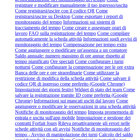
registrare e modificare manualmente il tuo ingresso/uscita
Come registrarsi/uscire con il codice QR
Come
registrarsi/uscire su Desktop
Come esportare i report di
monitoraggio del tempo
Informazioni sui sistemi di
tracciamento del tempo
Come creare e assegnare orari di
lavoro
FAQ sulla registrazione del tempo
Come compilare
automaticamente la scheda attività
Informazioni sugli avvisi di
monitoraggio del tempo
Compensazione per tempo extra
Come aggiungere o modificare un'assenza a un contatore
Saldo annuale: numero massimo di ore annue rispetto al
tempo pianificato
Ore speciali
Come configurare i turni
notturni
Come configurare la compensazione per le ore extra
Banca delle ore e ore straordinarie
Come utilizzare la
restrizione di modifica della scheda attività
Come salvare il
codice QR di ingresso come preferito (Google Chrome)
Impostazioni dei giorni festivi
Widget di stato del team
Come
salvare la registrazione tramite ID come preferita (Google
Chrome)
Informazioni sui mancati usciti dal lavoro
Come
aggiungere o modificare le osservazioni in una scheda attività
Notifiche di monitoraggio del tempo
Imposta promemoria di
entrata e uscita sull'app mobile
Impostazione e gestione dei
contratti Forfait Jours
Rileva proattivamente gli errori nelle
schede attività con gli avvisi
Notifiche di monitoraggio del
tempo - Avviso di manipolazione dei turni
Calcolo del saldo