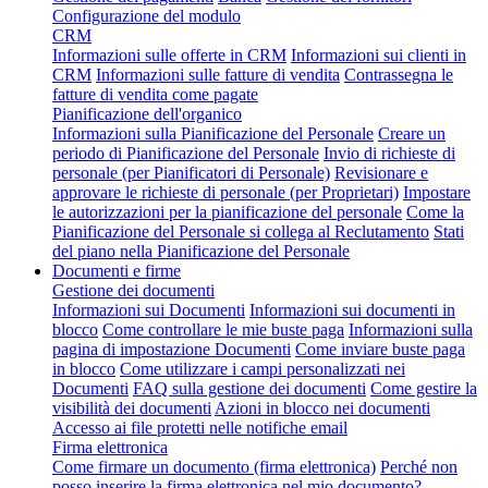
Configurazione del modulo
CRM
Informazioni sulle offerte in CRM
Informazioni sui clienti in
CRM
Informazioni sulle fatture di vendita
Contrassegna le
fatture di vendita come pagate
Pianificazione dell'organico
Informazioni sulla Pianificazione del Personale
Creare un
periodo di Pianificazione del Personale
Invio di richieste di
personale (per Pianificatori di Personale)
Revisionare e
approvare le richieste di personale (per Proprietari)
Impostare
le autorizzazioni per la pianificazione del personale
Come la
Pianificazione del Personale si collega al Reclutamento
Stati
del piano nella Pianificazione del Personale
Documenti e firme
Gestione dei documenti
Informazioni sui Documenti
Informazioni sui documenti in
blocco
Come controllare le mie buste paga
Informazioni sulla
pagina di impostazione Documenti
Come inviare buste paga
in blocco
Come utilizzare i campi personalizzati nei
Documenti
FAQ sulla gestione dei documenti
Come gestire la
visibilità dei documenti
Azioni in blocco nei documenti
Accesso ai file protetti nelle notifiche email
Firma elettronica
Come firmare un documento (firma elettronica)
Perché non
posso inserire la firma elettronica nel mio documento?