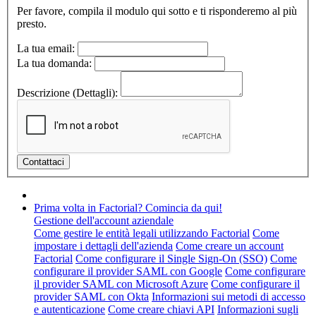
Per favore, compila il modulo qui sotto e ti risponderemo al più
presto.
La tua email:
La tua domanda:
Descrizione (Dettagli):
Prima volta in Factorial? Comincia da qui!
Gestione dell'account aziendale
Come gestire le entità legali utilizzando Factorial
Come
impostare i dettagli dell'azienda
Come creare un account
Factorial
Come configurare il Single Sign-On (SSO)
Come
configurare il provider SAML con Google
Come configurare
il provider SAML con Microsoft Azure
Come configurare il
provider SAML con Okta
Informazioni sui metodi di accesso
e autenticazione
Come creare chiavi API
Informazioni sugli