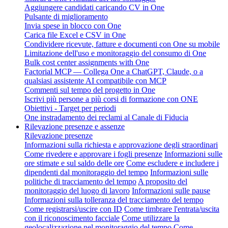
Aggiungere candidati caricando CV in One
Pulsante di miglioramento
Invia spese in blocco con One
Carica file Excel e CSV in One
Condividere ricevute, fatture e documenti con One su mobile
Limitazione dell'uso e monitoraggio del consumo di One
Bulk cost center assignments with One
Factorial MCP — Collega One a ChatGPT, Claude, o a
qualsiasi assistente AI compatibile con MCP
Commenti sul tempo del progetto in One
Iscrivi più persone a più corsi di formazione con ONE
Obiettivi - Target per periodi
One instradamento dei reclami al Canale di Fiducia
Rilevazione presenze e assenze
Rilevazione presenze
Informazioni sulla richiesta e approvazione degli straordinari
Come rivedere e approvare i fogli presenze
Informazioni sulle
ore stimate e sul saldo delle ore
Come escludere e includere i
dipendenti dal monitoraggio del tempo
Informazioni sulle
politiche di tracciamento del tempo
A proposito del
monitoraggio del luogo di lavoro
Informazioni sulle pause
Informazioni sulla tolleranza del tracciamento del tempo
Come registrarsi/uscire con ID
Come timbrare l'entrata/uscita
con il riconoscimento facciale
Come utilizzare la
geolocalizzazione nel monitoraggio del tempo
Come