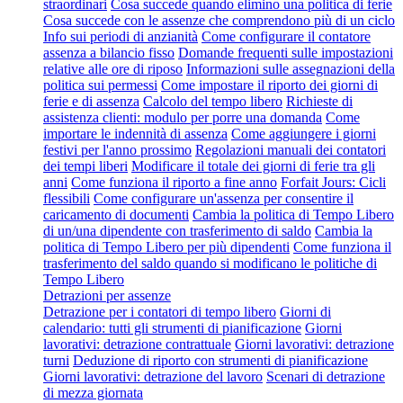
straordinari
Cosa succede quando elimino una politica di ferie
Cosa succede con le assenze che comprendono più di un ciclo
Info sui periodi di anzianità
Come configurare il contatore
assenza a bilancio fisso
Domande frequenti sulle impostazioni
relative alle ore di riposo
Informazioni sulle assegnazioni della
politica sui permessi
Come impostare il riporto dei giorni di
ferie e di assenza
Calcolo del tempo libero
Richieste di
assistenza clienti: modulo per porre una domanda
Come
importare le indennità di assenza
Come aggiungere i giorni
festivi per l'anno prossimo
Regolazioni manuali dei contatori
dei tempi liberi
Modificare il totale dei giorni di ferie tra gli
anni
Come funziona il riporto a fine anno
Forfait Jours: Cicli
flessibili
Come configurare un'assenza per consentire il
caricamento di documenti
Cambia la politica di Tempo Libero
di un/una dipendente con trasferimento di saldo
Cambia la
politica di Tempo Libero per più dipendenti
Come funziona il
trasferimento del saldo quando si modificano le politiche di
Tempo Libero
Detrazioni per assenze
Detrazione per i contatori di tempo libero
Giorni di
calendario: tutti gli strumenti di pianificazione
Giorni
lavorativi: detrazione contrattuale
Giorni lavorativi: detrazione
turni
Deduzione di riporto con strumenti di pianificazione
Giorni lavorativi: detrazione del lavoro
Scenari di detrazione
di mezza giornata