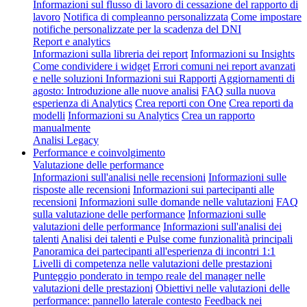
Informazioni sul flusso di lavoro di cessazione del rapporto di
lavoro
Notifica di compleanno personalizzata
Come impostare
notifiche personalizzate per la scadenza del DNI
Report e analytics
Informazioni sulla libreria dei report
Informazioni su Insights
Come condividere i widget
Errori comuni nei report avanzati
e nelle soluzioni
Informazioni sui Rapporti
Aggiornamenti di
agosto: Introduzione alle nuove analisi
FAQ sulla nuova
esperienza di Analytics
Crea reporti con One
Crea reporti da
modelli
Informazioni su Analytics
Crea un rapporto
manualmente
Analisi Legacy
Performance e coinvolgimento
Valutazione delle performance
Informazioni sull'analisi nelle recensioni
Informazioni sulle
risposte alle recensioni
Informazioni sui partecipanti alle
recensioni
Informazioni sulle domande nelle valutazioni
FAQ
sulla valutazione delle performance
Informazioni sulle
valutazioni delle performance
Informazioni sull'analisi dei
talenti
Analisi dei talenti e Pulse come funzionalità principali
Panoramica dei partecipanti all'esperienza di incontri 1:1
Livelli di competenza nelle valutazioni delle prestazioni
Punteggio ponderato in tempo reale del manager nelle
valutazioni delle prestazioni
Obiettivi nelle valutazioni delle
performance: pannello laterale contesto
Feedback nei