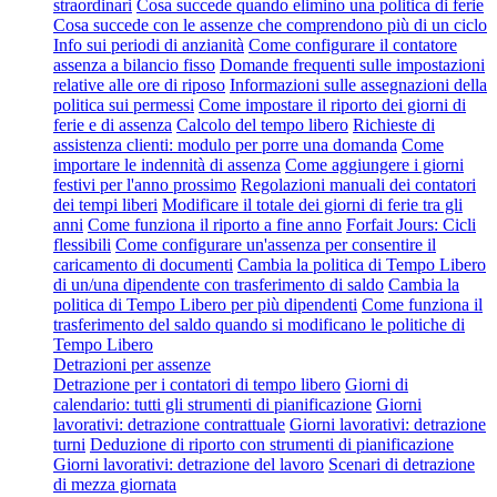
straordinari
Cosa succede quando elimino una politica di ferie
Cosa succede con le assenze che comprendono più di un ciclo
Info sui periodi di anzianità
Come configurare il contatore
assenza a bilancio fisso
Domande frequenti sulle impostazioni
relative alle ore di riposo
Informazioni sulle assegnazioni della
politica sui permessi
Come impostare il riporto dei giorni di
ferie e di assenza
Calcolo del tempo libero
Richieste di
assistenza clienti: modulo per porre una domanda
Come
importare le indennità di assenza
Come aggiungere i giorni
festivi per l'anno prossimo
Regolazioni manuali dei contatori
dei tempi liberi
Modificare il totale dei giorni di ferie tra gli
anni
Come funziona il riporto a fine anno
Forfait Jours: Cicli
flessibili
Come configurare un'assenza per consentire il
caricamento di documenti
Cambia la politica di Tempo Libero
di un/una dipendente con trasferimento di saldo
Cambia la
politica di Tempo Libero per più dipendenti
Come funziona il
trasferimento del saldo quando si modificano le politiche di
Tempo Libero
Detrazioni per assenze
Detrazione per i contatori di tempo libero
Giorni di
calendario: tutti gli strumenti di pianificazione
Giorni
lavorativi: detrazione contrattuale
Giorni lavorativi: detrazione
turni
Deduzione di riporto con strumenti di pianificazione
Giorni lavorativi: detrazione del lavoro
Scenari di detrazione
di mezza giornata