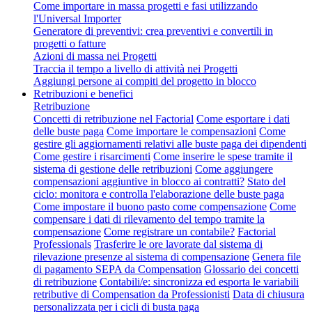
Come importare in massa progetti e fasi utilizzando
l'Universal Importer
Generatore di preventivi: crea preventivi e convertili in
progetti o fatture
Azioni di massa nei Progetti
Traccia il tempo a livello di attività nei Progetti
Aggiungi persone ai compiti del progetto in blocco
Retribuzioni e benefici
Retribuzione
Concetti di retribuzione nel Factorial
Come esportare i dati
delle buste paga
Come importare le compensazioni
Come
gestire gli aggiornamenti relativi alle buste paga dei dipendenti
Come gestire i risarcimenti
Come inserire le spese tramite il
sistema di gestione delle retribuzioni
Come aggiungere
compensazioni aggiuntive in blocco ai contratti?
Stato del
ciclo: monitora e controlla l'elaborazione delle buste paga
Come impostare il buono pasto come compensazione
Come
compensare i dati di rilevamento del tempo tramite la
compensazione
Come registrare un contabile?
Factorial
Professionals
Trasferire le ore lavorate dal sistema di
rilevazione presenze al sistema di compensazione
Genera file
di pagamento SEPA da Compensation
Glossario dei concetti
di retribuzione
Contabili/e: sincronizza ed esporta le variabili
retributive di Compensation da Professionisti
Data di chiusura
personalizzata per i cicli di busta paga