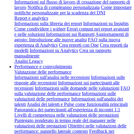
Informazioni sul flusso di lavoro di cessazione del rapporto di
lavoro
Notifica di compleanno personalizzata
Come impostare
notifiche personalizzate per la scadenza del DNI
Report e analytics
Informazioni sulla libreria dei report
Informazioni su Insights
Come condividere i widget
Errori comuni nei report avanzati
e nelle soluzioni
Informazioni sui Rapporti
Aggiornamenti di
agosto: Introduzione alle nuove analisi
FAQ sulla nuova
esperienza di Analytics
Crea reporti con One
Crea reporti da
modelli
Informazioni su Analytics
Crea un rapporto
manualmente
Analisi Legacy
Performance e coinvolgimento
Valutazione delle performance
Informazioni sull'analisi nelle recensioni
Informazioni sulle
risposte alle recensioni
Informazioni sui partecipanti alle
recensioni
Informazioni sulle domande nelle valutazioni
FAQ
sulla valutazione delle performance
Informazioni sulle
valutazioni delle performance
Informazioni sull'analisi dei
talenti
Analisi dei talenti e Pulse come funzionalità principali
Panoramica dei partecipanti all'esperienza di incontri 1:1
Livelli di competenza nelle valutazioni delle prestazioni
Punteggio ponderato in tempo reale del manager nelle
valutazioni delle prestazioni
Obiettivi nelle valutazioni delle
performance: pannello laterale contesto
Feedback nei