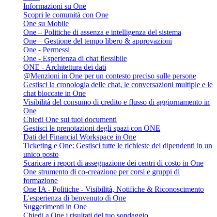
Informazioni su One
Scopri le comunità con One
One su Mobile
One – Politiche di assenza e intelligenza del sistema
One – Gestione del tempo libero & approvazioni
One - Permessi
One - Esperienza di chat flessibile
ONE - Architettura dei dati
@Menzioni in One per un contesto preciso sulle persone
Gestisci la cronologia delle chat, le conversazioni multiple e le
chat bloccate in One
Visibilità del consumo di credito e flusso di aggiornamento in
One
Chiedi One sui tuoi documenti
Gestisci le prenotazioni degli spazi con ONE
Dati del Financial Workspace in One
Ticketing e One: Gestisci tutte le richieste dei dipendenti in un
unico posto
Scaricare i report di assegnazione dei centri di costo in One
One strumento di co-creazione per corsi e gruppi di
formazione
One IA - Politiche - Visibilità, Notifiche & Riconoscimento
L'esperienza di benvenuto di One
Suggerimenti in One
Chiedi a One i risultati del tuo sondaggio