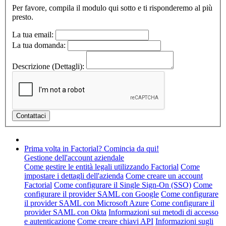
Per favore, compila il modulo qui sotto e ti risponderemo al più
presto.
La tua email:
La tua domanda:
Descrizione (Dettagli):
Prima volta in Factorial? Comincia da qui!
Gestione dell'account aziendale
Come gestire le entità legali utilizzando Factorial
Come
impostare i dettagli dell'azienda
Come creare un account
Factorial
Come configurare il Single Sign-On (SSO)
Come
configurare il provider SAML con Google
Come configurare
il provider SAML con Microsoft Azure
Come configurare il
provider SAML con Okta
Informazioni sui metodi di accesso
e autenticazione
Come creare chiavi API
Informazioni sugli