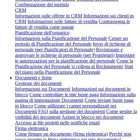
Configurazione del modulo
CRM
Informazioni sulle offerte in CRM
Informazioni sui clienti in
CRM
Informazioni sulle fatture di vendita
Contrassegna le
fatture di vendita come pagate
Pianificazione dell'organico
Informazioni sulla Pianificazione del Personale
Creare un
periodo di Pianificazione del Personale
Invio di richieste di
personale (per Pianificatori di Personale)
Revisionare e
approvare le richieste di personale (per Proprietari)
Impostare
le autorizzazioni per la pianificazione del personale
Come la
Pianificazione del Personale si collega al Reclutamento
Stati
del piano nella Pianificazione del Personale
Documenti e firme
Gestione dei documenti
Informazioni sui Documenti
Informazioni sui documenti in
blocco
Come controllare le mie buste paga
Informazioni sulla
pagina di impostazione Documenti
Come inviare buste paga
in blocco
Come utilizzare i campi personalizzati nei
Documenti
FAQ sulla gestione dei documenti
Come gestire la
visibilità dei documenti
Azioni in blocco nei documenti
Accesso ai file protetti nelle notifiche email
Firma elettronica
Come firmare un documento (firma elettronica)
Perché non
posso inserire la firma elettronica nel mio documento?