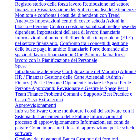
Registro storico della forza lavoro
Retribuzione nel settore
finanziario
Visualizzazione dei grafici e analisi delle tendenze
Monitora e confronta i costi dei dipendenti con Trend
Analytics
Impostazioni centri di costo: scheda Azioni in
blocco e Persone
Centri di costo personalizzati nelle spese dei
dipendenti
Impostazioni dell'area di lavoro finanziaria
Informazioni sul numero di dipendenti a tempo pieno (FTE)
nel settore finanziario.
Confronto tra i concetti di gestione
delle buste paga in ambito finanziario
Porre domande allo
spazio di lavoro finanziario in One
Pianifica la tua forza
lavoro con la Pianificazione del Personale
Spese
Introduzione alle Spese
Configurazione del Modulo (Admin /
HR / Finanza)
Gestione delle Carte Aziendali (Admin /
Finanza)
Per le Persone Dipendenti: Inviare le Spese
Per le
Persone Approvanti: Revisionare e Gestire le Spese
Per il
Team Finance
Problemi Comuni e Supporto
Best Practice e
Casi d’Uso
Extra tecnici
Approvvigionamenti
Info su Software
Come monitorare i costi dei software con il
Sistema di Tracciamento delle Fatture
Informazioni sul
processo di approvvigionamento
Informazioni sui conti da
pagare
Come impostare i flussi di approvazione per le schede
software
Gestione dei pagamenti
Banca
Gestione dei fornitori