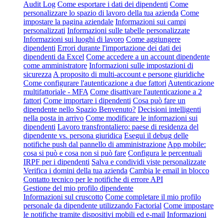
Audit Log
Come esportare i dati dei dipendenti
Come
personalizzare lo spazio di lavoro della tua azienda
Come
impostare la pagina aziendale
Informazioni sui campi
personalizzati
Informazioni sulle tabelle personalizzate
Informazioni sui luoghi di lavoro
Come aggiungere
dipendenti
Errori durante l'importazione dei dati dei
dipendenti da Excel
Come accedere a un account dipendente
come amministratore
Informazioni sulle impostazioni di
sicurezza
A proposito di multi-account e persone giuridiche
Come configurare l'autenticazione a due fattori
Autenticazione
multifattoriale - MFA
Come disattivare l'autenticazione a 2
fattori
Come importare i dipendenti
Cosa può fare un
dipendente nello Spazio Benvenuto?
Decisioni intelligenti
nella posta in arrivo
Come modificare le informazioni sui
dipendenti
Lavoro transfrontaliero: paese di residenza del
dipendente vs. persona giuridica
Esegui il debug delle
notifiche push dal pannello di amministrazione
App mobile:
cosa si può e cosa non si può fare
Configura le percentuali
IRPF per i dipendenti
Salva e condividi viste personalizzate
Verifica i domini della tua azienda
Cambia le email in blocco
Contatto tecnico per le notifiche di errore API
Gestione del mio profilo dipendente
Informazioni sul cruscotto
Come completare il mio profilo
personale da dipendente utilizzando Factorial
Come impostare
le notifiche tramite dispositivi mobili ed e-mail
Informazioni