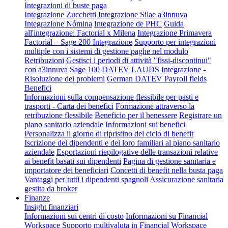
Integrazioni di buste paga
Integrazione Zucchetti
Integrazione Silae
a3innuva
Integrazione Nómina
Integrazione de PHC
Guida
all'integrazione: Factorial x Milena
Integrazione Primavera
Factorial – Sage 200 Integrazione
Supporto per integrazioni
multiple con i sistemi di gestione paghe nel modulo
Retribuzioni
Gestisci i periodi di attività "fissi-discontinui"
con a3innuva
Sage 100
DATEV LAUDS Integrazione -
Risoluzione dei problemi
German DATEV Payroll fields
Benefici
Informazioni sulla compensazione flessibile per pasti e
trasporti - Carta dei benefici
Formazione attraverso la
retribuzione flessibile
Beneficio per il benessere
Registrare un
piano sanitario aziendale
Informazioni sui benefici
Personalizza il giorno di ripristino del ciclo di benefit
Iscrizione dei dipendenti e dei loro familiari al piano sanitario
aziendale
Esportazioni riepilogative delle transazioni relative
ai benefit basati sui dipendenti
Pagina di gestione sanitaria e
importatore dei beneficiari
Concetti di benefit nella busta paga
Vantaggi per tutti i dipendenti spagnoli
Assicurazione sanitaria
gestita da broker
Finanze
Insight finanziari
Informazioni sui centri di costo
Informazioni su Financial
Workspace
Supporto multivaluta in Financial Workspace