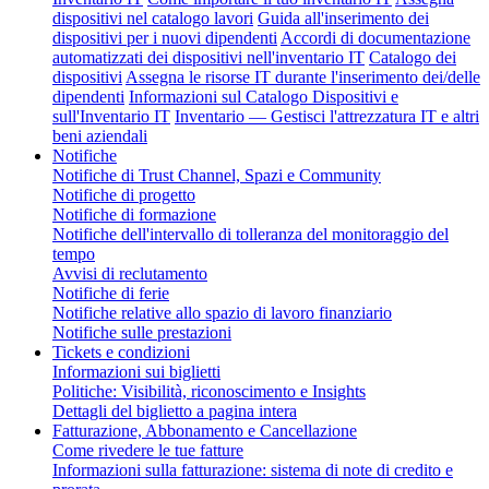
dispositivi nel catalogo lavori
Guida all'inserimento dei
dispositivi per i nuovi dipendenti
Accordi di documentazione
automatizzati dei dispositivi nell'inventario IT
Catalogo dei
dispositivi
Assegna le risorse IT durante l'inserimento dei/delle
dipendenti
Informazioni sul Catalogo Dispositivi e
sull'Inventario IT
Inventario — Gestisci l'attrezzatura IT e altri
beni aziendali
Notifiche
Notifiche di Trust Channel, Spazi e Community
Notifiche di progetto
Notifiche di formazione
Notifiche dell'intervallo di tolleranza del monitoraggio del
tempo
Avvisi di reclutamento
Notifiche di ferie
Notifiche relative allo spazio di lavoro finanziario
Notifiche sulle prestazioni
Tickets e condizioni
Informazioni sui biglietti
Politiche: Visibilità, riconoscimento e Insights
Dettagli del biglietto a pagina intera
Fatturazione, Abbonamento e Cancellazione
Come rivedere le tue fatture
Informazioni sulla fatturazione: sistema di note di credito e