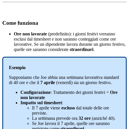
Come
funziona
Ore
non
lavorate
(
predefinito
)
:
i
giorni
festivi
verranno
esclusi
dal
timesheet
e
non
saranno
conteggiati
come
ore
lavorative
.
Se
un
dipendente
lavora
durante
un
giorno
festivo
,
quelle
ore
saranno
considerate
straordinari
.
Esempio
Supponiamo
che
Joe
abbia
una
settimana
lavorativa
standard
di
40
ore
e
che
il
7
aprile
(
venerd
ì
)
sia
un
giorno
festivo
.
Configurazione
:
Trattamento
dei
giorni
festivi
=
Ore
non
lavorate
Impatto
sul
timesheet
:
Il
7
aprile
viene
escluso
dal
totale
delle
ore
previste
.
La
settimana
prevede
ora
32
ore
(
anzich
é
40
)
.
Se
Joe
lavora
il
7
aprile
,
quelle
ore
saranno
registrate
come
straordinari
.