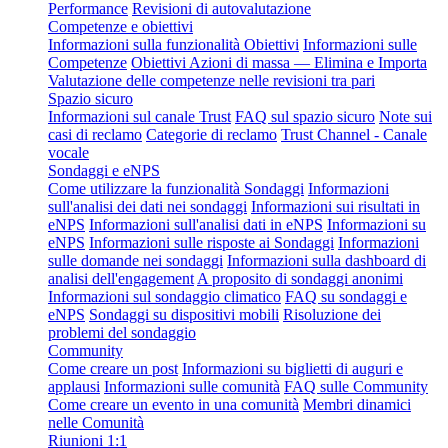
Performance
Revisioni di autovalutazione
Competenze e obiettivi
Informazioni sulla funzionalità Obiettivi
Informazioni sulle
Competenze
Obiettivi Azioni di massa — Elimina e Importa
Valutazione delle competenze nelle revisioni tra pari
Spazio sicuro
Informazioni sul canale Trust
FAQ sul spazio sicuro
Note sui
casi di reclamo
Categorie di reclamo
Trust Channel - Canale
vocale
Sondaggi e eNPS
Come utilizzare la funzionalità Sondaggi
Informazioni
sull'analisi dei dati nei sondaggi
Informazioni sui risultati in
eNPS
Informazioni sull'analisi dati in eNPS
Informazioni su
eNPS
Informazioni sulle risposte ai Sondaggi
Informazioni
sulle domande nei sondaggi
Informazioni sulla dashboard di
analisi dell'engagement
A proposito di sondaggi anonimi
Informazioni sul sondaggio climatico
FAQ su sondaggi e
eNPS
Sondaggi su dispositivi mobili
Risoluzione dei
problemi del sondaggio
Community
Come creare un post
Informazioni su biglietti di auguri e
applausi
Informazioni sulle comunità
FAQ sulle Community
Come creare un evento in una comunità
Membri dinamici
nelle Comunità
Riunioni 1:1