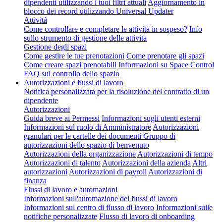
dipendenti utilizzando i tuoi filtri attuali
Aggiornamento in
blocco dei record utilizzando Universal Updater
Attività
Come controllare e completare le attività in sospeso?
Info
sullo strumento di gestione delle attività
Gestione degli spazi
Come gestire le tue prenotazioni
Come prenotare gli spazi
Come creare spazi prenotabili
Informazioni su Space Control
FAQ sul controllo dello spazio
Autorizzazioni e flussi di lavoro
Notifica personalizzata per la risoluzione del contratto di un
dipendente
Autorizzazioni
Guida breve ai Permessi
Informazioni sugli utenti esterni
Informazioni sul ruolo di Amministratore
Autorizzazioni
granulari per le cartelle dei documenti
Gruppo di
autorizzazioni dello spazio di benvenuto
Autorizzazioni della organizzazione
Autorizzazioni di tempo
Autorizzazioni di talento
Autorizzazioni della azienda
Altri
autorizzazioni
Autorizzazioni di payroll
Autorizzazioni di
finanza
Flussi di lavoro e automazioni
Informazioni sull'automazione dei flussi di lavoro
Informazioni sul centro di flusso di lavoro
Informazioni sulle
notifiche personalizzate
Flusso di lavoro di onboarding