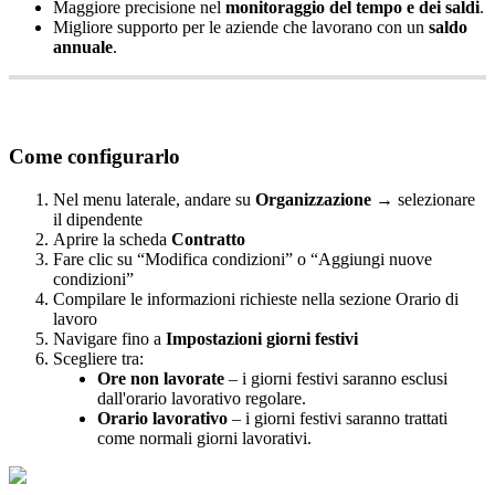
Maggiore
precisione
nel
monitoraggio
del
tempo
e
dei
saldi
.
Migliore
supporto
per
le
aziende
che
lavorano
con
un
saldo
annuale
.
Come
configurarlo
Nel
menu
laterale
,
andare
su
Organizzazione
→
selezionare
il
dipendente
Aprire
la
scheda
Contratto
Fare
clic
su
“
Modifica
condizioni
”
o
“
Aggiungi
nuove
condizioni
”
Compilare
le
informazioni
richieste
nella
sezione
Orario
di
lavoro
Navigare
fino
a
Impostazioni
giorni
festivi
Scegliere
tra
:
Ore
non
lavorate
–
i
giorni
festivi
saranno
esclusi
dall
'
orario
lavorativo
regolare
.
Orario
lavorativo
–
i
giorni
festivi
saranno
trattati
come
normali
giorni
lavorativi
.