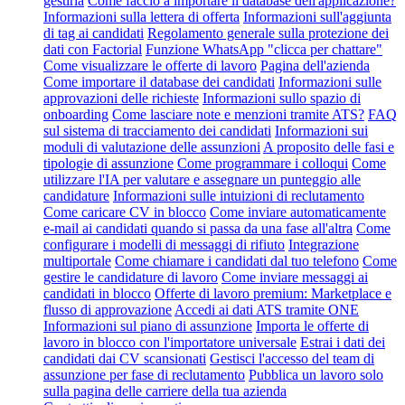
gestirla
Come faccio a importare il database dell'applicazione?
Informazioni sulla lettera di offerta
Informazioni sull'aggiunta
di tag ai candidati
Regolamento generale sulla protezione dei
dati con Factorial
Funzione WhatsApp "clicca per chattare"
Come visualizzare le offerte di lavoro
Pagina dell'azienda
Come importare il database dei candidati
Informazioni sulle
approvazioni delle richieste
Informazioni sullo spazio di
onboarding
Come lasciare note e menzioni tramite ATS?
FAQ
sul sistema di tracciamento dei candidati
Informazioni sui
moduli di valutazione delle assunzioni
A proposito delle fasi e
tipologie di assunzione
Come programmare i colloqui
Come
utilizzare l'IA per valutare e assegnare un punteggio alle
candidature
Informazioni sulle intuizioni di reclutamento
Come caricare CV in blocco
Come inviare automaticamente
e-mail ai candidati quando si passa da una fase all'altra
Come
configurare i modelli di messaggi di rifiuto
Integrazione
multiportale
Come chiamare i candidati dal tuo telefono
Come
gestire le candidature di lavoro
Come inviare messaggi ai
candidati in blocco
Offerte di lavoro premium: Marketplace e
flusso di approvazione
Accedi ai dati ATS tramite ONE
Informazioni sul piano di assunzione
Importa le offerte di
lavoro in blocco con l'importatore universale
Estrai i dati dei
candidati dai CV scansionati
Gestisci l'accesso del team di
assunzione per fase di reclutamento
Pubblica un lavoro solo
sulla pagina delle carriere della tua azienda