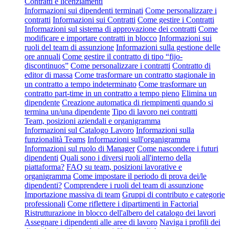
Contratti e licenziamenti
Informazioni sui dipendenti terminati
Come personalizzare i
contratti
Informazioni sui Contratti
Come gestire i Contratti
Informazioni sul sistema di approvazione dei contratti
Come
modificare e importare contratti in blocco
Informazioni sui
ruoli del team di assunzione
Informazioni sulla gestione delle
ore annuali
Come gestire il contratto di tipo “fijo-
discontinuos”
Come personalizzare i contratti
Contratto di
editor di massa
Come trasformare un contratto stagionale in
un contratto a tempo indeterminato
Come trasformare un
contratto part-time in un contratto a tempo pieno
Elimina un
dipendente
Creazione automatica di riempimenti quando si
termina un/una dipendente
Tipo di lavoro nei contratti
Team, posizioni aziendali e organigramma
Informazioni sul Catalogo Lavoro
Informazioni sulla
funzionalità Teams
Informazioni sull'organigramma
Informazioni sul ruolo di Manager
Come nascondere i futuri
dipendenti
Quali sono i diversi ruoli all'interno della
piattaforma?
FAQ su team, posizioni lavorative e
organigramma
Come impostare il periodo di prova dei/le
dipendenti?
Comprendere i ruoli del team di assunzione
Importazione massiva di team
Gruppi di contributo e categorie
professionali
Come riflettere i dipartimenti in Factorial
Ristrutturazione in blocco dell'albero del catalogo dei lavori
Assegnare i dipendenti alle aree di lavoro
Naviga i profili dei