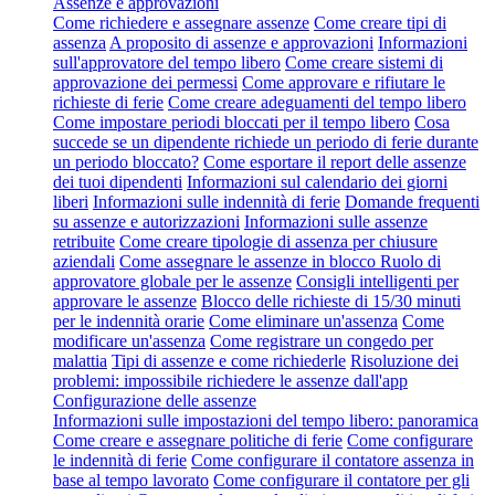
Assenze e approvazioni
Come richiedere e assegnare assenze
Come creare tipi di
assenza
A proposito di assenze e approvazioni
Informazioni
sull'approvatore del tempo libero
Come creare sistemi di
approvazione dei permessi
Come approvare e rifiutare le
richieste di ferie
Come creare adeguamenti del tempo libero
Come impostare periodi bloccati per il tempo libero
Cosa
succede se un dipendente richiede un periodo di ferie durante
un periodo bloccato?
Come esportare il report delle assenze
dei tuoi dipendenti
Informazioni sul calendario dei giorni
liberi
Informazioni sulle indennità di ferie
Domande frequenti
su assenze e autorizzazioni
Informazioni sulle assenze
retribuite
Come creare tipologie di assenza per chiusure
aziendali
Come assegnare le assenze in blocco
Ruolo di
approvatore globale per le assenze
Consigli intelligenti per
approvare le assenze
Blocco delle richieste di 15/30 minuti
per le indennità orarie
Come eliminare un'assenza
Come
modificare un'assenza
Come registrare un congedo per
malattia
Tipi di assenze e come richiederle
Risoluzione dei
problemi: impossibile richiedere le assenze dall'app
Configurazione delle assenze
Informazioni sulle impostazioni del tempo libero: panoramica
Come creare e assegnare politiche di ferie
Come configurare
le indennità di ferie
Come configurare il contatore assenza in
base al tempo lavorato
Come configurare il contatore per gli