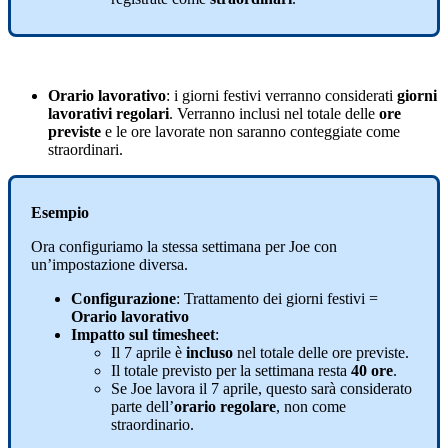
Orario
lavorativo
:
i
giorni
festivi
verranno
considerati
giorni
lavorativi
regolari
.
Verranno
inclusi
nel
totale
delle
ore
previste
e
le
ore
lavorate
non
saranno
conteggiate
come
straordinari
.
Esempio
Ora
configuriamo
la
stessa
settimana
per
Joe
con
un
’
impostazione
diversa
.
Configurazione
:
Trattamento
dei
giorni
festivi
=
Orario
lavorativo
Impatto
sul
timesheet
:
Il
7
aprile
è
incluso
nel
totale
delle
ore
previste
.
Il
totale
previsto
per
la
settimana
resta
40
ore
.
Se
Joe
lavora
il
7
aprile
,
questo
sar
à
considerato
parte
dell
’
orario
regolare
,
non
come
straordinario
.