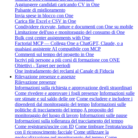
Aggiungere candidati caricando CV in One
Pulsante di miglioramento
Invia spese in blocco con One
Carica file Excel e CSV in One
Condividere ricevute, fatture e documenti con One su mobile
Limitazione dell'uso e monitoraggio del consumo di One
Bulk cost center assignments with One
Factorial MCP — Collega One a ChatGPT, Claude, o a
qualsiasi assistente AI compatibile con MCP
Commenti sul tempo del progetto in One
Iscrivi più persone a più corsi di formazione con ONE
Obiettivi - Target per periodi
One instradamento dei reclami al Canale di Fiducia
Rilevazione presenze e assenze
Rilevazione presenze
Informazioni sulla richiesta e approvazione degli straordinari
Come rivedere e approvare i fogli presenze
Informazioni sulle
ore stimate e sul saldo delle ore
Come escludere e includere i
dipendenti dal monitoraggio del tempo
Informazioni sulle
politiche di tracciamento del tempo
A proposito del
monitoraggio del luogo di lavoro
Informazioni sulle pause
Informazioni sulla tolleranza del tracciamento del tempo
Come registrarsi/uscire con ID
Come timbrare l'entrata/uscita
con il riconoscimento facciale
Come utilizzare la
geolocalizzazione nel monitoraggio del tempo
Come