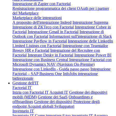
Integrazione di Zapier con Factorial
Registrazione programmatica dei client OAuth per i partner
del Marketplace
Marketplace delle integrazioni
A proposito dell'integrazione Indeed
Integrazione Suprema
Integrazione di ZKTeco con Factorial
Integrazione Cobee in
Factorial
Integrazione Gmail in Factorial
Integrazione di
Outlook con Factorial
Informazioni sull'integrazione di Slack
Integrazione Payflow in Factorial
Integrazione delle LinkedIn
Limited Listings con Factorial
Integrazione con Teamtailor
Breezy HR e Factorial
Integrazione del Recruitee con
Factorial
Integrare Desky in Factorial
Integrazione Power BI
Integrazione con Business Central
Integrazione Factorial con
Microsoft Dynamics NAV (Navision On-Premise)
Integrazione con LinkedIn - Guida passo passo
Integrazione
Factorial – SAP Business One
InfoJobs integrazione
bidirezionale
Gestione dell'IT
Factorial IT
Inizia con Factorial IT
Acquisti IT
Gestione dei dispositivi
mobili (MDM)
Gestione dei SaaS
Onboardings e
offboardings
Gestione dei dispositivi
Protezione degli
endpoint
Acquisti globali
Sviluppatori
Inventario IT
Inventario IT
Come importare il tuo inventario IT
Assegna