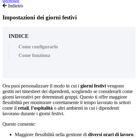
presenze
Indietro
Impostazioni dei giorni festivi
INDICE
Come configurarlo
Come funziona
Ora
puoi
personalizzare
il
modo
in
cui
i
giorni
festivi
vengono
gestiti
nei
timesheet
dei
dipendenti
,
scegliendo
se
considerarli
come
giorni
lavorativi
per
determinati
gruppi
.
Questo
ti
offre
maggiore
flessibilit
à
per
monitorare
correttamente
il
tempo
lavorato
in
settori
come
il
retail
,
l
’
ospitalit
à
o
altri
ambienti
in
cui
i
dipendenti
lavorano
durante
i
giorni
festivi
.
Questo
consente
:
Maggiore
flessibilit
à
nella
gestione
di
diversi
orari
di
lavoro
.