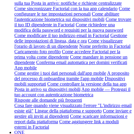
sulla tua Posta in arrivo: notifiche e richieste centralizzate
Come sincronizzare Factorial con la tua app calendario
Come
configurare le tue impostazioni personali
Come abilitare
l'autenticazione biometrica sui dispositivi mobili
Come trovare
il tuo ID dipendente in Factorial
Come richiedere una
modifica della password e requisiti per la nuova password
Come modificare il tuo indirizzo email in Factorial
Gestione
delle impostazioni di lingua, data e ora
Come visualizzare
l'orario di lavoro di un dipendente
Nome preferito in Factorial
Caricamento foto profilo
Come accedere Factorial per la
prima volta come dipendente
Come mandare in pensione un
dipendente
Conferma email automatica per domini verificati
App mobile
Come gestire i tuoi dati personali dall'app mobile
A proposito
del processo di onboarding tramite l'app mobile
Dispositivi
mobili supportati
Come controllare la versione della tua app
Posta in arrivo su dispositivi mobili
App mobile — Proteggi il
tuo account con autenticazione biometrica
Risposte alle domande più frequenti
Cosa fare quando viene visualizzato l'errore "L'indirizzo email
esiste già"
Lingue della piattaforma e supporto
Come inviare e
gestire gli inviti ai dipendenti
Come scaricare informazioni e
report dalla piattaforma
Come aggiungere link a moduli
esterni in Factorial
ONE