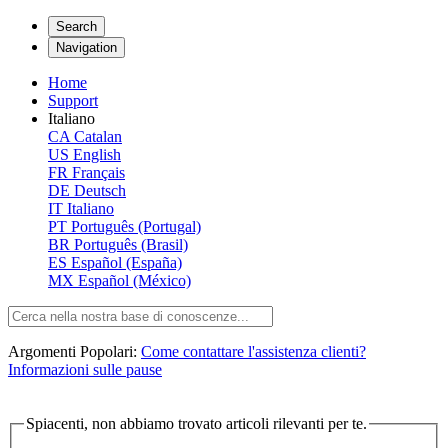
Search
Navigation
Home
Support
Italiano
CA
Catalan
US
English
FR
Français
DE
Deutsch
IT
Italiano
PT
Português (Portugal)
BR
Português (Brasil)
ES
Español (España)
MX
Español (México)
Argomenti Popolari:
Come contattare l'assistenza clienti?
Informazioni sulle pause
Spiacenti, non abbiamo trovato articoli rilevanti per te.