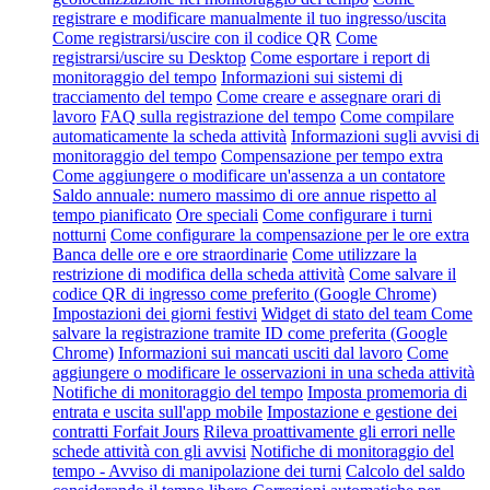
registrare e modificare manualmente il tuo ingresso/uscita
Come registrarsi/uscire con il codice QR
Come
registrarsi/uscire su Desktop
Come esportare i report di
monitoraggio del tempo
Informazioni sui sistemi di
tracciamento del tempo
Come creare e assegnare orari di
lavoro
FAQ sulla registrazione del tempo
Come compilare
automaticamente la scheda attività
Informazioni sugli avvisi di
monitoraggio del tempo
Compensazione per tempo extra
Come aggiungere o modificare un'assenza a un contatore
Saldo annuale: numero massimo di ore annue rispetto al
tempo pianificato
Ore speciali
Come configurare i turni
notturni
Come configurare la compensazione per le ore extra
Banca delle ore e ore straordinarie
Come utilizzare la
restrizione di modifica della scheda attività
Come salvare il
codice QR di ingresso come preferito (Google Chrome)
Impostazioni dei giorni festivi
Widget di stato del team
Come
salvare la registrazione tramite ID come preferita (Google
Chrome)
Informazioni sui mancati usciti dal lavoro
Come
aggiungere o modificare le osservazioni in una scheda attività
Notifiche di monitoraggio del tempo
Imposta promemoria di
entrata e uscita sull'app mobile
Impostazione e gestione dei
contratti Forfait Jours
Rileva proattivamente gli errori nelle
schede attività con gli avvisi
Notifiche di monitoraggio del
tempo - Avviso di manipolazione dei turni
Calcolo del saldo