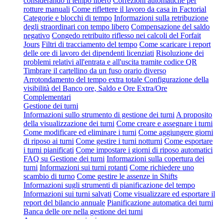
considerando il tempo libero
Correzioni automatiche per
rotture manuali
Come riflettere il lavoro da casa in Factorial
Categorie e blocchi di tempo
Informazioni sulla retribuzione
degli straordinari con tempo libero
Compensazione del saldo
negativo
Congedo retribuito riflesso nei calcoli del Forfait
Jours
Filtri di tracciamento del tempo
Come scaricare i report
delle ore di lavoro dei dipendenti licenziati
Risoluzione dei
problemi relativi all'entrata e all'uscita tramite codice QR
Timbrare il cartellino da un fuso orario diverso
Arrotondamento del tempo extra totale
Configurazione della
visibilità del Banco ore, Saldo e Ore Extra/Ore
Complementari
Gestione dei turni
Informazioni sullo strumento di gestione dei turni
A proposito
della visualizzazione dei turni
Come creare e assegnare i turni
Come modificare ed eliminare i turni
Come aggiungere giorni
di riposo ai turni
Come gestire i turni notturni
Come esportare
i turni pianificati
Come impostare i giorni di riposo automatici
FAQ su Gestione dei turni
Informazioni sulla copertura dei
turni
Informazioni sui turni rotanti
Come richiedere uno
scambio di turno
Come gestire le assenze in Shifts
Informazioni sugli strumenti di pianificazione del tempo
Informazioni sui turni salvati
Come visualizzare ed esportare il
report del bilancio annuale
Pianificazione automatica dei turni
Banca delle ore nella gestione dei turni