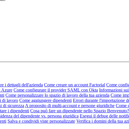
 i dettagli dell'azienda
Come creare un account Factorial
Come config
t Azure
Come configurare il provider SAML con Okta
Informazioni sui
nti
Come personalizzare lo spazio di lavoro della tua azienda
Come impo
i di lavoro
Come aggiungere dipendenti
Errori durante l'importazione d
i di sicurezza
A proposito di multi-account e persone giuridiche
Come co
are i dipendenti
Cosa può fare un dipendente nello Spazio Benvenuto?
sidenza del dipendente vs. persona giuridica
Esegui il debug delle notif
enti
Salva e condividi viste personalizzate
Verifica i domini della tua a