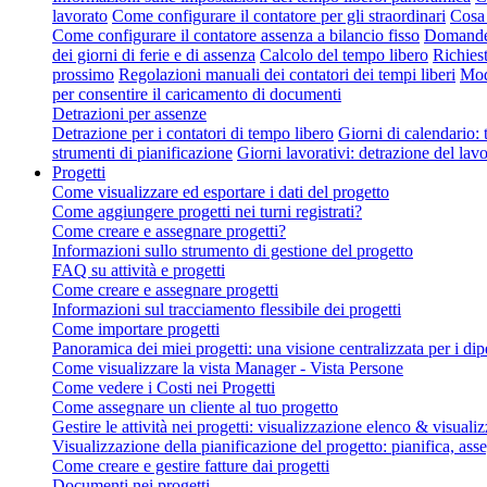
lavorato
Come configurare il contatore per gli straordinari
Cosa 
Come configurare il contatore assenza a bilancio fisso
Domande f
dei giorni di ferie e di assenza
Calcolo del tempo libero
Richies
prossimo
Regolazioni manuali dei contatori dei tempi liberi
Modi
per consentire il caricamento di documenti
Detrazioni per assenze
Detrazione per i contatori di tempo libero
Giorni di calendario: t
strumenti di pianificazione
Giorni lavorativi: detrazione del lav
Progetti
Come visualizzare ed esportare i dati del progetto
Come aggiungere progetti nei turni registrati?
Come creare e assegnare progetti?
Informazioni sullo strumento di gestione del progetto
FAQ su attività e progetti
Come creare e assegnare progetti
Informazioni sul tracciamento flessibile dei progetti
Come importare progetti
Panoramica dei miei progetti: una visione centralizzata per i di
Come visualizzare la vista Manager - Vista Persone
Come vedere i Costi nei Progetti
Come assegnare un cliente al tuo progetto
Gestire le attività nei progetti: visualizzazione elenco & visua
Visualizzazione della pianificazione del progetto: pianifica, asse
Come creare e gestire fatture dai progetti
Documenti nei progetti