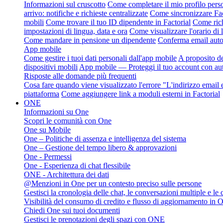
Informazioni sul cruscotto
Come completare il mio profilo perso
arrivo: notifiche e richieste centralizzate
Come sincronizzare Fact
mobili
Come trovare il tuo ID dipendente in Factorial
Come rich
impostazioni di lingua, data e ora
Come visualizzare l'orario di
Come mandare in pensione un dipendente
Conferma email autom
App mobile
Come gestire i tuoi dati personali dall'app mobile
A proposito de
dispositivi mobili
App mobile — Proteggi il tuo account con aut
Risposte alle domande più frequenti
Cosa fare quando viene visualizzato l'errore "L'indirizzo email e
piattaforma
Come aggiungere link a moduli esterni in Factorial
ONE
Informazioni su One
Scopri le comunità con One
One su Mobile
One – Politiche di assenza e intelligenza del sistema
One – Gestione del tempo libero & approvazioni
One - Permessi
One - Esperienza di chat flessibile
ONE - Architettura dei dati
@Menzioni in One per un contesto preciso sulle persone
Gestisci la cronologia delle chat, le conversazioni multiple e le
Visibilità del consumo di credito e flusso di aggiornamento in 
Chiedi One sui tuoi documenti
Gestisci le prenotazioni degli spazi con ONE