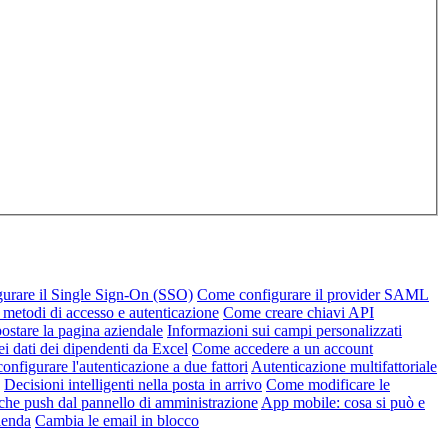
urare il Single Sign-On (SSO)
Come configurare il provider SAML
 metodi di accesso e autenticazione
Come creare chiavi API
stare la pagina aziendale
Informazioni sui campi personalizzati
ei dati dei dipendenti da Excel
Come accedere a un account
nfigurare l'autenticazione a due fattori
Autenticazione multifattoriale
Decisioni intelligenti nella posta in arrivo
Come modificare le
iche push dal pannello di amministrazione
App mobile: cosa si può e
zienda
Cambia le email in blocco