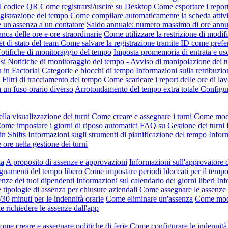
il codice QR
Come registrarsi/uscire su Desktop
Come esportare i repor
gistrazione del tempo
Come compilare automaticamente la scheda attivi
un'assenza a un contatore
Saldo annuale: numero massimo di ore annue 
nca delle ore e ore straordinarie
Come utilizzare la restrizione di modifi
t di stato del team
Come salvare la registrazione tramite ID come pref
otifiche di monitoraggio del tempo
Imposta promemoria di entrata e usc
si
Notifiche di monitoraggio del tempo - Avviso di manipolazione dei t
a in Factorial
Categorie e blocchi di tempo
Informazioni sulla retribuzio
Filtri di tracciamento del tempo
Come scaricare i report delle ore di lav
a un fuso orario diverso
Arrotondamento del tempo extra totale
Configur
lla visualizzazione dei turni
Come creare e assegnare i turni
Come modif
ome impostare i giorni di riposo automatici
FAQ su Gestione dei turni
in Shifts
Informazioni sugli strumenti di pianificazione del tempo
Inform
 ore nella gestione dei turni
za
A proposito di assenze e approvazioni
Informazioni sull'approvatore 
uamenti del tempo libero
Come impostare periodi bloccati per il tempo
enze dei tuoi dipendenti
Informazioni sul calendario dei giorni liberi
Inf
tipologie di assenza per chiusure aziendali
Come assegnare le assenze
/30 minuti per le indennità orarie
Come eliminare un'assenza
Come modi
e richiedere le assenze dall'app
ome creare e assegnare politiche di ferie
Come configurare le indennità 