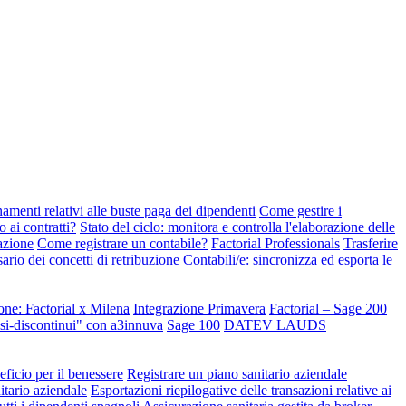
amenti relativi alle buste paga dei dipendenti
Come gestire i
ai contratti?
Stato del ciclo: monitora e controlla l'elaborazione delle
azione
Come registrare un contabile?
Factorial Professionals
Trasferire
ario dei concetti di retribuzione
Contabili/e: sincronizza ed esporta le
ione: Factorial x Milena
Integrazione Primavera
Factorial – Sage 200
fissi-discontinui" con a3innuva
Sage 100
DATEV LAUDS
ficio per il benessere
Registrare un piano sanitario aziendale
nitario aziendale
Esportazioni riepilogative delle transazioni relative ai