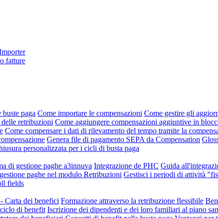
 Importer
o fatture
e buste paga
Come importare le compensazioni
Come gestire gli aggiorn
 delle retribuzioni
Come aggiungere compensazioni aggiuntive in blocco 
e
Come compensare i dati di rilevamento del tempo tramite la compens
i compensazione
Genera file di pagamento SEPA da Compensation
Gloss
hiusura personalizzata per i cicli di busta paga
ema di gestione paghe a3innuva
Integrazione de PHC
Guida all'integraz
i gestione paghe nel modulo Retribuzioni
Gestisci i periodi di attività "
 fields
- Carta dei benefici
Formazione attraverso la retribuzione flessibile
Bene
ciclo di benefit
Iscrizione dei dipendenti e dei loro familiari al piano sa