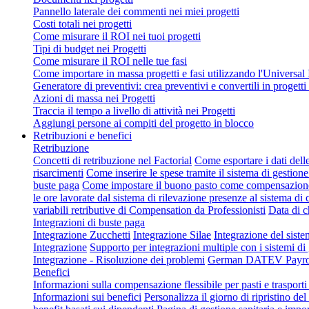
Pannello laterale dei commenti nei miei progetti
Costi totali nei progetti
Come misurare il ROI nei tuoi progetti
Tipi di budget nei Progetti
Come misurare il ROI nelle tue fasi
Come importare in massa progetti e fasi utilizzando l'Universal
Generatore di preventivi: crea preventivi e convertili in progetti 
Azioni di massa nei Progetti
Traccia il tempo a livello di attività nei Progetti
Aggiungi persone ai compiti del progetto in blocco
Retribuzioni e benefici
Retribuzione
Concetti di retribuzione nel Factorial
Come esportare i dati dell
risarcimenti
Come inserire le spese tramite il sistema di gestione
buste paga
Come impostare il buono pasto come compensazion
le ore lavorate dal sistema di rilevazione presenze al sistema d
variabili retributive di Compensation da Professionisti
Data di c
Integrazioni di buste paga
Integrazione Zucchetti
Integrazione Silae
Integrazione del sist
Integrazione
Supporto per integrazioni multiple con i sistemi d
Integrazione - Risoluzione dei problemi
German DATEV Payroll
Benefici
Informazioni sulla compensazione flessibile per pasti e trasporti 
Informazioni sui benefici
Personalizza il giorno di ripristino del 