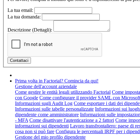
La tua email:
La tua domanda:
Descrizione (Dettagli):
Prima volta in Factorial? Comincia da qui!
Gestione dell'account aziendale
Come gestire le entità legali utilizzando Factorial
Come impostare
con Google
Come configurare il provider SAML con Microsof
Informazioni sugli Audit Log
Come esportare i dati dei dipende
Informazioni sulle tabelle personalizzate
Informazioni sui luogh
dipendente come amministratore
Informazioni sulle impostazion
- MFA
Come disattivare l'autenticazione a 2 fattori
Come import
informazioni sui dipendenti
Lavoro transfrontaliero: paese di re
cosa non si può fare
Configura le percentuali IRPF per i dipend
Gestione del mio profilo dipendente