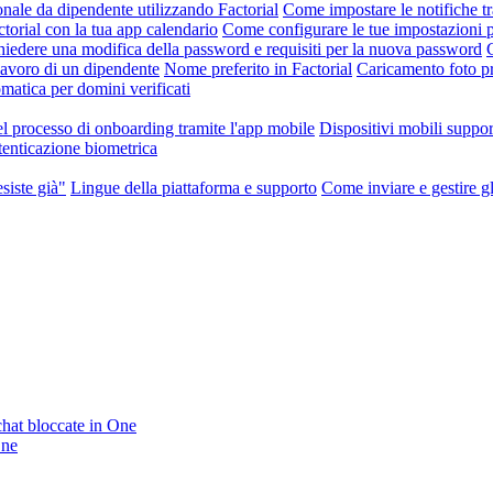
nale da dipendente utilizzando Factorial
Come impostare le notifiche tr
orial con la tua app calendario
Come configurare le tue impostazioni p
iedere una modifica della password e requisiti per la nuova password
 lavoro di un dipendente
Nome preferito in Factorial
Caricamento foto pr
atica per domini verificati
l processo di onboarding tramite l'app mobile
Dispositivi mobili suppor
enticazione biometrica
siste già"
Lingue della piattaforma e supporto
Come inviare e gestire gli
 chat bloccate in One
One