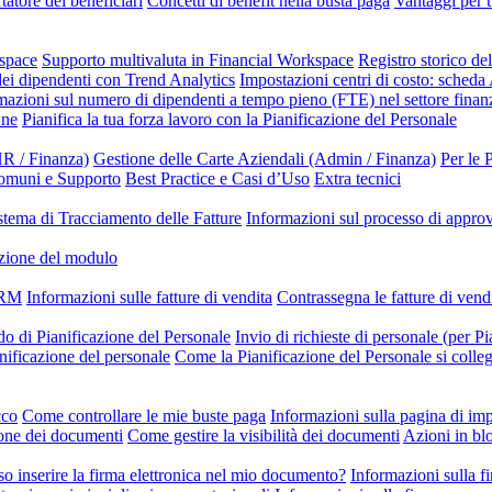
tatore dei beneficiari
Concetti di benefit nella busta paga
Vantaggi per t
kspace
Supporto multivaluta in Financial Workspace
Registro storico de
dei dipendenti con Trend Analytics
Impostazioni centri di costo: scheda
mazioni sul numero di dipendenti a tempo pieno (FTE) nel settore finanz
One
Pianifica la tua forza lavoro con la Pianificazione del Personale
R / Finanza)
Gestione delle Carte Aziendali (Admin / Finanza)
Per le 
omuni e Supporto
Best Practice e Casi d’Uso
Extra tecnici
stema di Tracciamento delle Fatture
Informazioni sul processo di appr
zione del modulo
 CRM
Informazioni sulle fatture di vendita
Contrassegna le fatture di ven
do di Pianificazione del Personale
Invio di richieste di personale (per Pi
anificazione del personale
Come la Pianificazione del Personale si colle
cco
Come controllare le mie buste paga
Informazioni sulla pagina di i
one dei documenti
Come gestire la visibilità dei documenti
Azioni in bl
o inserire la firma elettronica nel mio documento?
Informazioni sulla fi