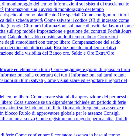
t di monitoraggio del tempo
Informazioni sui sistemi di tracciamento
tà
Informazioni sugli avvisi di monitoraggio del tempo
rispetto al tempo pianificato
Ore speciali
Come configurare i turni
ca della scheda attività
Come salvare il codice QR di ingresso come
erita (Google Chrome)
Informazioni sui mancati usciti dal lavoro
Come
ita sull'app mobile
Impostazione e gestione dei contratti Forfait Jours
urni
Calcolo del saldo considerando il tempo libero
Correzioni
ne degli straordinari con tempo libero
Compensazione del saldo
oro dei dipendenti licenziati
Risoluzione dei problemi relativi
azione della visibilità del Banco ore, Saldo e Ore Extra/Ore
icare ed eliminare i turni
Come aggiungere giorni di riposo ai turni
Informazioni sulla copertura dei turni
Informazioni sui turni rotanti
azioni sui turni salvati
Come visualizzare ed esportare il report del
del tempo libero
Come creare sistemi di approvazione dei permessi
 libero
Cosa succede se un dipendente richiede un periodo di ferie
ormazioni sulle indennità di ferie
Domande frequenti su assenze e
 in blocco
Ruolo di approvatore globale per le assenze
Consigli
ficare un'assenza
Come registrare un congedo per malattia
Tipi di
di ferie
Come configurare il contatore assenza in base al tempo