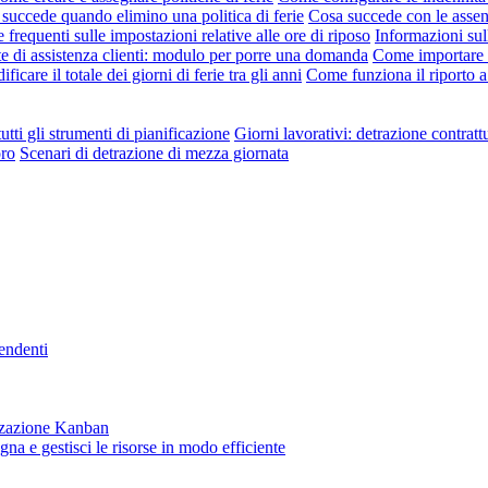
succede quando elimino una politica di ferie
Cosa succede con le asse
requenti sulle impostazioni relative alle ore di riposo
Informazioni sul
te di assistenza clienti: modulo per porre una domanda
Come importare l
ficare il totale dei giorni di ferie tra gli anni
Come funziona il riporto a
utti gli strumenti di pianificazione
Giorni lavorativi: detrazione contratt
oro
Scenari di detrazione di mezza giornata
pendenti
lizzazione Kanban
gna e gestisci le risorse in modo efficiente