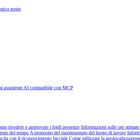
 unico posto
i assistente AI compatibile con MCP
me rivedere e approvare i fogli presenze
Informazioni sulle ore stimate 
mento del tempo
A proposito del monitoraggio del luogo di lavoro
Inform
scita con il riconoscimento facciale
Come utilizzare la geolocalizzazion