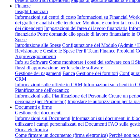
benefit basati sui dipendenti
Pagina di gestione sanitaria e impor
Finanze
Insight finanziari
Informazioni sui centri di costo
Informazioni su Financial Wor
dei grafici e analisi delle tendenze
Monitora e confronta i costi 
dei dipendenti
Impostazioni dell'area di lavoro finanziaria
Infor
finanziario
Porre domande allo spazio di lavoro finanziario in 
Spese
Introduzione alle Spese
Configurazione del Modulo (Admin / H
Revisionare e Gestire le Spese
Per il Team Finance
Problemi C
Approvvigionamenti
Info su Software
Come monitorare i costi dei software con il Si
flussi di approvazione per le schede software
Gestione dei pagamenti
Banca
Gestione dei fornitori
Configura
CRM
Informazioni sulle offerte in CRM
Informazioni sui clienti in
Pianificazione dell'organico
Informazioni sulla Pianificazione del Personale
Creare un perio
personale (per Proprietari)
Impostare le autorizzazioni per la pi
Documenti e firme
Gestione dei documenti
Informazioni sui Documenti
Informazioni sui documenti in blo
utilizzare i campi personalizzati nei Documenti
FAQ sulla gesti
Firma elettronica
Come firmare un documento (firma elettronica)
Perché non poss