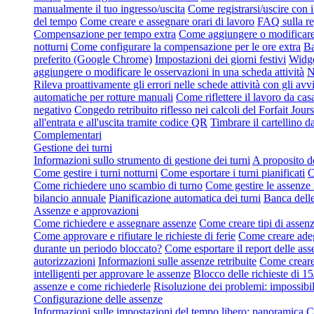
manualmente il tuo ingresso/uscita
Come registrarsi/uscire con 
del tempo
Come creare e assegnare orari di lavoro
FAQ sulla re
Compensazione per tempo extra
Come aggiungere o modificare 
notturni
Come configurare la compensazione per le ore extra
Ba
preferito (Google Chrome)
Impostazioni dei giorni festivi
Widge
aggiungere o modificare le osservazioni in una scheda attività
N
Rileva proattivamente gli errori nelle schede attività con gli avvi
automatiche per rotture manuali
Come riflettere il lavoro da cas
negativo
Congedo retribuito riflesso nei calcoli del Forfait Jours
all'entrata e all'uscita tramite codice QR
Timbrare il cartellino d
Complementari
Gestione dei turni
Informazioni sullo strumento di gestione dei turni
A proposito de
Come gestire i turni notturni
Come esportare i turni pianificati
C
Come richiedere uno scambio di turno
Come gestire le assenze 
bilancio annuale
Pianificazione automatica dei turni
Banca delle
Assenze e approvazioni
Come richiedere e assegnare assenze
Come creare tipi di assen
Come approvare e rifiutare le richieste di ferie
Come creare adeg
durante un periodo bloccato?
Come esportare il report delle ass
autorizzazioni
Informazioni sulle assenze retribuite
Come creare 
intelligenti per approvare le assenze
Blocco delle richieste di 15
assenze e come richiederle
Risoluzione dei problemi: impossibil
Configurazione delle assenze
Informazioni sulle impostazioni del tempo libero: panoramica
C