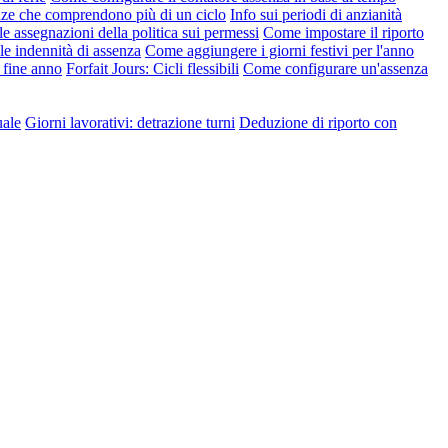
nze che comprendono più di un ciclo
Info sui periodi di anzianità
le assegnazioni della politica sui permessi
Come impostare il riporto
e indennità di assenza
Come aggiungere i giorni festivi per l'anno
 fine anno
Forfait Jours: Cicli flessibili
Come configurare un'assenza
uale
Giorni lavorativi: detrazione turni
Deduzione di riporto con