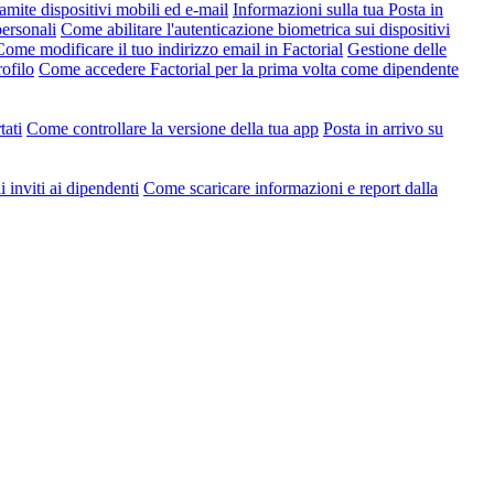
amite dispositivi mobili ed e-mail
Informazioni sulla tua Posta in
ersonali
Come abilitare l'autenticazione biometrica sui dispositivi
Come modificare il tuo indirizzo email in Factorial
Gestione delle
ofilo
Come accedere Factorial per la prima volta come dipendente
tati
Come controllare la versione della tua app
Posta in arrivo su
 inviti ai dipendenti
Come scaricare informazioni e report dalla