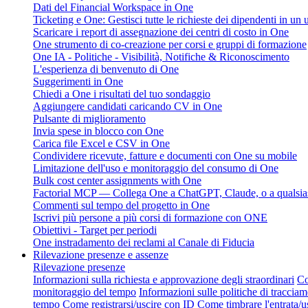
Dati del Financial Workspace in One
Ticketing e One: Gestisci tutte le richieste dei dipendenti in un
Scaricare i report di assegnazione dei centri di costo in One
One strumento di co-creazione per corsi e gruppi di formazione
One IA - Politiche - Visibilità, Notifiche & Riconoscimento
L'esperienza di benvenuto di One
Suggerimenti in One
Chiedi a One i risultati del tuo sondaggio
Aggiungere candidati caricando CV in One
Pulsante di miglioramento
Invia spese in blocco con One
Carica file Excel e CSV in One
Condividere ricevute, fatture e documenti con One su mobile
Limitazione dell'uso e monitoraggio del consumo di One
Bulk cost center assignments with One
Factorial MCP — Collega One a ChatGPT, Claude, o a qualsias
Commenti sul tempo del progetto in One
Iscrivi più persone a più corsi di formazione con ONE
Obiettivi - Target per periodi
One instradamento dei reclami al Canale di Fiducia
Rilevazione presenze e assenze
Rilevazione presenze
Informazioni sulla richiesta e approvazione degli straordinari
Co
monitoraggio del tempo
Informazioni sulle politiche di traccia
tempo
Come registrarsi/uscire con ID
Come timbrare l'entrata/u