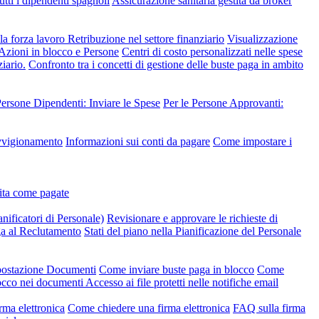
utti i dipendenti spagnoli
Assicurazione sanitaria gestita da broker
lla forza lavoro
Retribuzione nel settore finanziario
Visualizzazione
 Azioni in blocco e Persone
Centri di costo personalizzati nelle spese
iario.
Confronto tra i concetti di gestione delle buste paga in ambito
Persone Dipendenti: Inviare le Spese
Per le Persone Approvanti:
ovvigionamento
Informazioni sui conti da pagare
Come impostare i
dita come pagate
anificatori di Personale)
Revisionare e approvare le richieste di
ga al Reclutamento
Stati del piano nella Pianificazione del Personale
mpostazione Documenti
Come inviare buste paga in blocco
Come
occo nei documenti
Accesso ai file protetti nelle notifiche email
rma elettronica
Come chiedere una firma elettronica
FAQ sulla firma