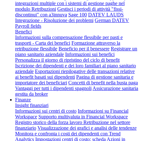
integrazioni multiple con i sistemi di gestione paghe nel
modulo Retribuzioni
Gestisci i periodi di attività "fissi-
discontinui" con a3innuva
Sage 100
DATEV LAUDS
Integrazione - Risoluzione dei problemi
German DATEV
Payroll fields
Benefici
Informazioni sulla compensazione flessibile per pasti e
trasporti - Carta dei benefici
Formazione attraverso la
retribuzione flessibile
Beneficio per il benessere
Registrare un
piano sanitario aziendale
Informazioni sui benefici
Personalizza il giorno di ripristino del ciclo di benefit
Iscrizione dei dipendenti e dei loro familiari al piano sanitario
aziendale
Esportazioni riepilogative delle transazioni relative
ai benefit basati sui dipendenti
Pagina di gestione sanitaria e
importatore dei beneficiari
Concetti di benefit nella busta paga
Vantaggi per tutti i dipendenti spagnoli
Assicurazione sanitaria
gestita da broker
Finanze
Insight finanziari
Informazioni sui centri di costo
Informazioni su Financial
Workspace
Supporto multivaluta in Financial Workspace
Registro storico della forza lavoro
Retribuzione nel settore
finanziario
Visualizzazione dei grafici e analisi delle tendenze
Monitora e confronta i costi dei dipendenti con Trend
Analytics
Impostazioni centri di costo: scheda Azioni in