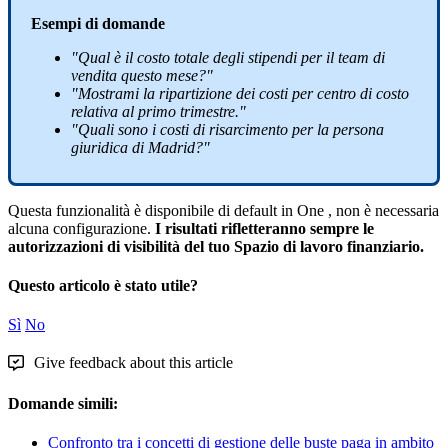
Esempi
di
domande
"
Qual
è
il
costo
totale
degli
stipendi
per
il
team
di
vendita
questo
mese
?
"
"
Mostrami
la
ripartizione
dei
costi
per
centro
di
costo
relativa
al
primo
trimestre
.
"
"
Quali
sono
i
costi
di
risarcimento
per
la
persona
giuridica
di
Madrid
?
"
Questa
funzionalit
à
è
disponibile
di
default
in
One
,
non
è
necessaria
alcuna
configurazione
.
I
risultati
rifletteranno
sempre
le
autorizzazioni
di
visibilit
à
del
tuo
Spazio
di
lavoro
finanziario
.
Questo articolo è stato utile?
Sì
No
Give feedback about this article
Domande simili:
Confronto tra i concetti di gestione delle buste paga in ambito