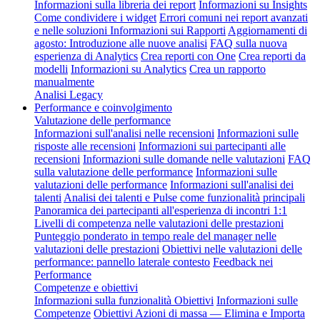
Informazioni sulla libreria dei report
Informazioni su Insights
Come condividere i widget
Errori comuni nei report avanzati
e nelle soluzioni
Informazioni sui Rapporti
Aggiornamenti di
agosto: Introduzione alle nuove analisi
FAQ sulla nuova
esperienza di Analytics
Crea reporti con One
Crea reporti da
modelli
Informazioni su Analytics
Crea un rapporto
manualmente
Analisi Legacy
Performance e coinvolgimento
Valutazione delle performance
Informazioni sull'analisi nelle recensioni
Informazioni sulle
risposte alle recensioni
Informazioni sui partecipanti alle
recensioni
Informazioni sulle domande nelle valutazioni
FAQ
sulla valutazione delle performance
Informazioni sulle
valutazioni delle performance
Informazioni sull'analisi dei
talenti
Analisi dei talenti e Pulse come funzionalità principali
Panoramica dei partecipanti all'esperienza di incontri 1:1
Livelli di competenza nelle valutazioni delle prestazioni
Punteggio ponderato in tempo reale del manager nelle
valutazioni delle prestazioni
Obiettivi nelle valutazioni delle
performance: pannello laterale contesto
Feedback nei
Performance
Competenze e obiettivi
Informazioni sulla funzionalità Obiettivi
Informazioni sulle
Competenze
Obiettivi Azioni di massa — Elimina e Importa