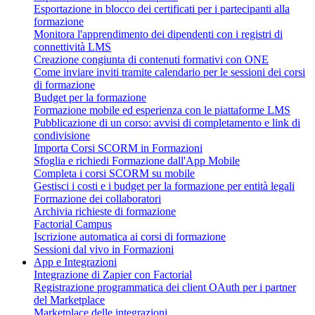
Esportazione in blocco dei certificati per i partecipanti alla
formazione
Monitora l'apprendimento dei dipendenti con i registri di
connettività LMS
Creazione congiunta di contenuti formativi con ONE
Come inviare inviti tramite calendario per le sessioni dei corsi
di formazione
Budget per la formazione
Formazione mobile ed esperienza con le piattaforme LMS
Pubblicazione di un corso: avvisi di completamento e link di
condivisione
Importa Corsi SCORM in Formazioni
Sfoglia e richiedi Formazione dall'App Mobile
Completa i corsi SCORM su mobile
Gestisci i costi e i budget per la formazione per entità legali
Formazione dei collaboratori
Archivia richieste di formazione
Factorial Campus
Iscrizione automatica ai corsi di formazione
Sessioni dal vivo in Formazioni
App e Integrazioni
Integrazione di Zapier con Factorial
Registrazione programmatica dei client OAuth per i partner
del Marketplace
Marketplace delle integrazioni