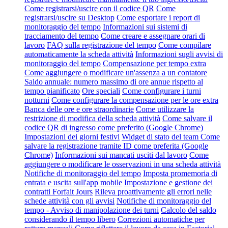
Come registrarsi/uscire con il codice QR
Come
registrarsi/uscire su Desktop
Come esportare i report di
monitoraggio del tempo
Informazioni sui sistemi di
tracciamento del tempo
Come creare e assegnare orari di
lavoro
FAQ sulla registrazione del tempo
Come compilare
automaticamente la scheda attività
Informazioni sugli avvisi di
monitoraggio del tempo
Compensazione per tempo extra
Come aggiungere o modificare un'assenza a un contatore
Saldo annuale: numero massimo di ore annue rispetto al
tempo pianificato
Ore speciali
Come configurare i turni
notturni
Come configurare la compensazione per le ore extra
Banca delle ore e ore straordinarie
Come utilizzare la
restrizione di modifica della scheda attività
Come salvare il
codice QR di ingresso come preferito (Google Chrome)
Impostazioni dei giorni festivi
Widget di stato del team
Come
salvare la registrazione tramite ID come preferita (Google
Chrome)
Informazioni sui mancati usciti dal lavoro
Come
aggiungere o modificare le osservazioni in una scheda attività
Notifiche di monitoraggio del tempo
Imposta promemoria di
entrata e uscita sull'app mobile
Impostazione e gestione dei
contratti Forfait Jours
Rileva proattivamente gli errori nelle
schede attività con gli avvisi
Notifiche di monitoraggio del
tempo - Avviso di manipolazione dei turni
Calcolo del saldo
considerando il tempo libero
Correzioni automatiche per