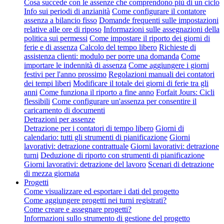
Cosa succede con le assenze che comprendono più di un ciclo
Info sui periodi di anzianità
Come configurare il contatore
assenza a bilancio fisso
Domande frequenti sulle impostazioni
relative alle ore di riposo
Informazioni sulle assegnazioni della
politica sui permessi
Come impostare il riporto dei giorni di
ferie e di assenza
Calcolo del tempo libero
Richieste di
assistenza clienti: modulo per porre una domanda
Come
importare le indennità di assenza
Come aggiungere i giorni
festivi per l'anno prossimo
Regolazioni manuali dei contatori
dei tempi liberi
Modificare il totale dei giorni di ferie tra gli
anni
Come funziona il riporto a fine anno
Forfait Jours: Cicli
flessibili
Come configurare un'assenza per consentire il
caricamento di documenti
Detrazioni per assenze
Detrazione per i contatori di tempo libero
Giorni di
calendario: tutti gli strumenti di pianificazione
Giorni
lavorativi: detrazione contrattuale
Giorni lavorativi: detrazione
turni
Deduzione di riporto con strumenti di pianificazione
Giorni lavorativi: detrazione del lavoro
Scenari di detrazione
di mezza giornata
Progetti
Come visualizzare ed esportare i dati del progetto
Come aggiungere progetti nei turni registrati?
Come creare e assegnare progetti?
Informazioni sullo strumento di gestione del progetto