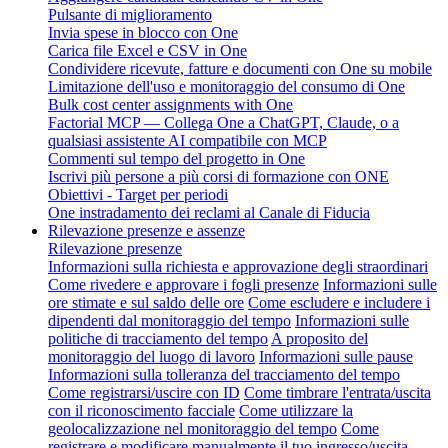
Pulsante di miglioramento
Invia spese in blocco con One
Carica file Excel e CSV in One
Condividere ricevute, fatture e documenti con One su mobile
Limitazione dell'uso e monitoraggio del consumo di One
Bulk cost center assignments with One
Factorial MCP — Collega One a ChatGPT, Claude, o a
qualsiasi assistente AI compatibile con MCP
Commenti sul tempo del progetto in One
Iscrivi più persone a più corsi di formazione con ONE
Obiettivi - Target per periodi
One instradamento dei reclami al Canale di Fiducia
Rilevazione presenze e assenze
Rilevazione presenze
Informazioni sulla richiesta e approvazione degli straordinari
Come rivedere e approvare i fogli presenze
Informazioni sulle
ore stimate e sul saldo delle ore
Come escludere e includere i
dipendenti dal monitoraggio del tempo
Informazioni sulle
politiche di tracciamento del tempo
A proposito del
monitoraggio del luogo di lavoro
Informazioni sulle pause
Informazioni sulla tolleranza del tracciamento del tempo
Come registrarsi/uscire con ID
Come timbrare l'entrata/uscita
con il riconoscimento facciale
Come utilizzare la
geolocalizzazione nel monitoraggio del tempo
Come
registrare e modificare manualmente il tuo ingresso/uscita