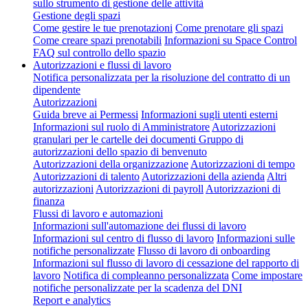
sullo strumento di gestione delle attività
Gestione degli spazi
Come gestire le tue prenotazioni
Come prenotare gli spazi
Come creare spazi prenotabili
Informazioni su Space Control
FAQ sul controllo dello spazio
Autorizzazioni e flussi di lavoro
Notifica personalizzata per la risoluzione del contratto di un
dipendente
Autorizzazioni
Guida breve ai Permessi
Informazioni sugli utenti esterni
Informazioni sul ruolo di Amministratore
Autorizzazioni
granulari per le cartelle dei documenti
Gruppo di
autorizzazioni dello spazio di benvenuto
Autorizzazioni della organizzazione
Autorizzazioni di tempo
Autorizzazioni di talento
Autorizzazioni della azienda
Altri
autorizzazioni
Autorizzazioni di payroll
Autorizzazioni di
finanza
Flussi di lavoro e automazioni
Informazioni sull'automazione dei flussi di lavoro
Informazioni sul centro di flusso di lavoro
Informazioni sulle
notifiche personalizzate
Flusso di lavoro di onboarding
Informazioni sul flusso di lavoro di cessazione del rapporto di
lavoro
Notifica di compleanno personalizzata
Come impostare
notifiche personalizzate per la scadenza del DNI
Report e analytics