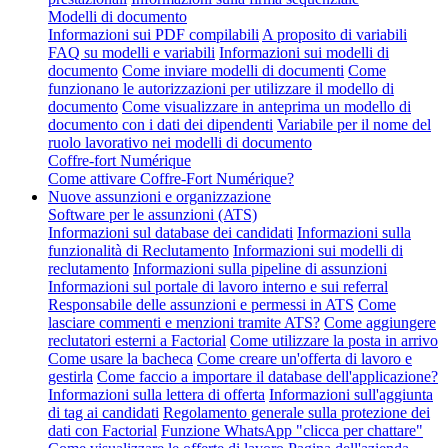
Modelli di documento
Informazioni sui PDF compilabili
A proposito di variabili
FAQ su modelli e variabili
Informazioni sui modelli di
documento
Come inviare modelli di documenti
Come
funzionano le autorizzazioni per utilizzare il modello di
documento
Come visualizzare in anteprima un modello di
documento con i dati dei dipendenti
Variabile per il nome del
ruolo lavorativo nei modelli di documento
Coffre-fort Numérique
Come attivare Coffre-Fort Numérique?
Nuove assunzioni e organizzazione
Software per le assunzioni (ATS)
Informazioni sul database dei candidati
Informazioni sulla
funzionalità di Reclutamento
Informazioni sui modelli di
reclutamento
Informazioni sulla pipeline di assunzioni
Informazioni sul portale di lavoro interno e sui referral
Responsabile delle assunzioni e permessi in ATS
Come
lasciare commenti e menzioni tramite ATS?
Come aggiungere
reclutatori esterni a Factorial
Come utilizzare la posta in arrivo
Come usare la bacheca
Come creare un'offerta di lavoro e
gestirla
Come faccio a importare il database dell'applicazione?
Informazioni sulla lettera di offerta
Informazioni sull'aggiunta
di tag ai candidati
Regolamento generale sulla protezione dei
dati con Factorial
Funzione WhatsApp "clicca per chattare"