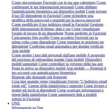
Come sincronizzare Factorial con la tua app calendario
Come
configurare le tue impostazioni personali
Come abilitare
l'autenticazione biometrica sui dispositivi mobili
Come trovare
il tuo ID dipendente in Factorial
Come richiedere una
modifica della password e requisiti per la nuova password
Come modificare il tuo indirizzo email in Factorial
Gestione
delle impostazioni di lingua, data e ora
Come visualizzare
l'orario di lavoro di un dipendente
Nome preferito in Factorial
Caricamento foto profilo
Come accedere Factorial per la
prima volta come dipendente
Come mandare in pensione un
dipendente
Conferma email automatica per domini verificati
App mobile
Come gestire i tuoi dati personali dall'app mobile
A proposito
del processo di onboarding tramite l'app mobile
Dispositivi
mobili supportati
Come controllare la versione della tua app
Posta in arrivo su dispositivi mobili
App mobile — Proteggi il
tuo account con autenticazione biometrica
Risposte alle domande più frequenti
Cosa fare quando viene visualizzato l'errore "L'indirizzo email
esiste già"
Lingue della piattaforma e supporto
Come inviare e
gestire gli inviti ai dipendenti
Come scaricare informazioni e
report dalla piattaforma
Come aggiungere link a moduli
esterni in Factorial
ONE
Informazioni su One