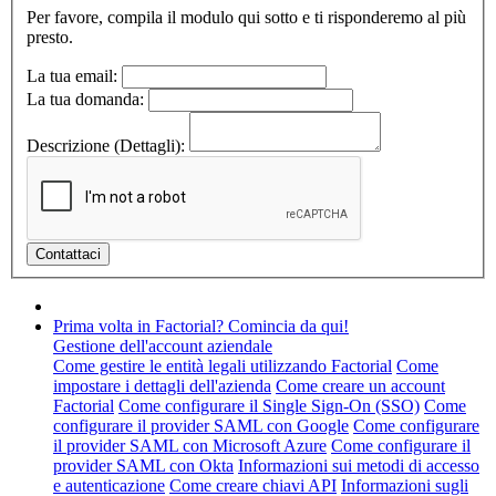
Per favore, compila il modulo qui sotto e ti risponderemo al più
presto.
La tua email:
La tua domanda:
Descrizione (Dettagli):
Prima volta in Factorial? Comincia da qui!
Gestione dell'account aziendale
Come gestire le entità legali utilizzando Factorial
Come
impostare i dettagli dell'azienda
Come creare un account
Factorial
Come configurare il Single Sign-On (SSO)
Come
configurare il provider SAML con Google
Come configurare
il provider SAML con Microsoft Azure
Come configurare il
provider SAML con Okta
Informazioni sui metodi di accesso
e autenticazione
Come creare chiavi API
Informazioni sugli