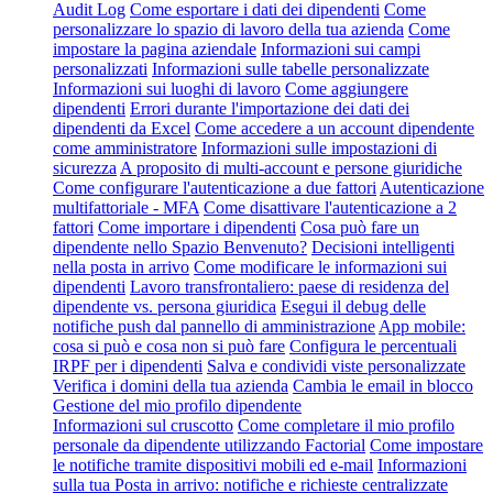
Audit Log
Come esportare i dati dei dipendenti
Come
personalizzare lo spazio di lavoro della tua azienda
Come
impostare la pagina aziendale
Informazioni sui campi
personalizzati
Informazioni sulle tabelle personalizzate
Informazioni sui luoghi di lavoro
Come aggiungere
dipendenti
Errori durante l'importazione dei dati dei
dipendenti da Excel
Come accedere a un account dipendente
come amministratore
Informazioni sulle impostazioni di
sicurezza
A proposito di multi-account e persone giuridiche
Come configurare l'autenticazione a due fattori
Autenticazione
multifattoriale - MFA
Come disattivare l'autenticazione a 2
fattori
Come importare i dipendenti
Cosa può fare un
dipendente nello Spazio Benvenuto?
Decisioni intelligenti
nella posta in arrivo
Come modificare le informazioni sui
dipendenti
Lavoro transfrontaliero: paese di residenza del
dipendente vs. persona giuridica
Esegui il debug delle
notifiche push dal pannello di amministrazione
App mobile:
cosa si può e cosa non si può fare
Configura le percentuali
IRPF per i dipendenti
Salva e condividi viste personalizzate
Verifica i domini della tua azienda
Cambia le email in blocco
Gestione del mio profilo dipendente
Informazioni sul cruscotto
Come completare il mio profilo
personale da dipendente utilizzando Factorial
Come impostare
le notifiche tramite dispositivi mobili ed e-mail
Informazioni
sulla tua Posta in arrivo: notifiche e richieste centralizzate