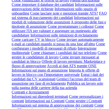
Come visualizzare le offerte di lavoro
Pagina dell'azienda
Come importare il database dei candidati
Informazioni sulle
approvazioni delle richieste
Informazioni sullo spazio di
onboarding
Come lasciare note e menzioni tramite ATS?
FAQ
sul sistema di tracciamento dei candidati
Informazioni sui
moduli di valutazione delle assunzioni
A proposito delle fasi e
tipologie di assunzione
Come programmare i colloqui
Come
utilizzare l'IA per valutare e assegnare un punteggio alle
candidature
Informazioni sulle intuizioni di reclutamento
Come caricare CV in blocco
Come inviare automaticamente
e-mail ai candidati quando si passa da una fase all'altra
Come
configurare i modelli di messaggi di rifiuto
Integrazione
multiportale
Come chiamare i candidati dal tuo telefono
Come
gestire le candidature di lavoro
Come inviare messaggi ai
candidati in blocco
Offerte di lavoro premium: Marketplace e
flusso di approvazione
Accedi ai dati ATS tramite ONE
Informazioni sul piano di assunzione
Importa le offerte di
lavoro in blocco con l'importatore universale
Estrai i dati dei
candidati dai CV scansionati
Gestisci l'accesso del team di
assunzione per fase di reclutamento
Pubblica un lavoro solo
sulla pagina delle carriere della tua azienda
Contratti e licenziamenti
Informazioni sui dipendenti terminati
Come personalizzare i
contratti
Informazioni sui Contratti
Come gestire i Contratti
Informazioni sul sistema di approvazione dei contratti
Come