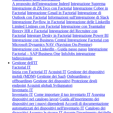
A proposito dell'integrazione Indeed
Integrazione Suprema
Integrazione di ZKTeco con Factorial
Integrazione Cobee in
Factorial
Integrazione Gmail in Factorial
Integrazione di
Outlook con Factorial
Informazioni sull'integrazione di Slack
Integrazione Payflow in Factorial
Integrazione delle LinkedIn
Limited Listings con Factorial
Integrazione con Teamtailor
Breezy HR e Factorial
Integrazione del Recruitee con
Factorial
Integrare Desky in Factorial
Integrazione Power BI
Integrazione con Business Central
Integrazione Factorial con
Microsoft Dynamics NAV (Navision On-Premise)
Integrazione con LinkedIn - Guida passo passo
Integrazione
Factorial – SAP Business One
InfoJobs integrazione
bidirezionale
Gestione dell'IT
Factorial IT
Inizia con Factorial IT
Acquisti IT
Gestione dei dispositivi
mobili (MDM)
Gestione dei SaaS
Onboardings e
offboardings
Gestione dei dispositivi
Protezione degli
endpoint
Acquisti globali
Sviluppatori
Inventario IT
Inventario IT
Come importare il tuo inventario IT
Assegna
dispositivi nel catalogo lavori
Guida all'inserimento dei
dispositivi per i nuovi dipendenti
Accordi di documentazione
automatizzati dei dispositivi nell'inventario IT
Catalogo dei
dispositivi
Assegna le risorse IT durante l'inserimento dei/delle