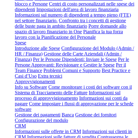
blocco e Persone
Centri di costo personalizzati nelle spese dei
dipendenti
Impostazioni dell'area di lavoro finanziaria
Informazioni sul numero di dipendenti a tempo pieno (FTE)
nel settore finanziario.
Confronto tra i concetti di gestione
delle buste paga in ambito finanziario
Porre domande allo
spazio di lavoro finanziario in One
Pianifica la tua forza
lavoro con la Pianificazione del Personale
Spese
Introduzione alle Spese
Configurazione del Modulo (Admin /
HR / Finanza)
Gestione delle Carte Aziendali (Admin /
Finanza)
Per le Persone Dipendenti: Inviare le Spese
Per le
Persone Approvanti: Revisionare e Gestire le Spese
Per il
Team Finance
Problemi Comuni e Supporto
Best Practice e
Casi d’Uso
Extra tecnici
Approvvigionamenti
Info su Software
Come monitorare i costi dei software con il
Sistema di Tracciamento delle Fatture
Informazioni sul
processo di approvvigionamento
Informazioni sui conti da
pagare
Come impostare i flussi di approvazione per le schede
software
Gestione dei pagamenti
Banca
Gestione dei fornitori
Configurazione del modulo
CRM
Informazioni sulle offerte in CRM
Informazioni sui clienti in
CRM
Informazioni sulle fatture di vendita
Contrassegna le