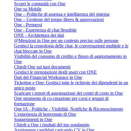
Scopri le comunità con One
One su Mobile
One – Politiche di assenza e intelligenza del sistema
One – Gestione del tempo libero & approvazioni
One - Permessi
One - Esperienza di chat flessibile
ONE - Architettura dei dati
@Menzioni in One per un contesto preciso sulle persone
Gestisci la cronologia delle chat, le conversazioni multiple e le
chat bloccate in One
Visibilità del consumo di credito e flusso di aggiornamento in
One
Chiedi One sui tuoi documenti
Gestisci le prenotazioni degli spazi con ONE
Dati del Financial Workspace in One
Ticketing e One: Gestisci tutte le richieste dei dipendenti in un
unico posto
Scaricare i report di assegnazione dei centri di costo in One
One strumento di co-creazione per corsi e gruppi di
formazione
One IA - Politiche - Visibilità, Notifiche & Riconoscimento
L'esperienza di benvenuto di One
Suggerimenti in One
Chiedi a One i risultati del tuo sondaggio
Aggiungere candidati caricando CV in One