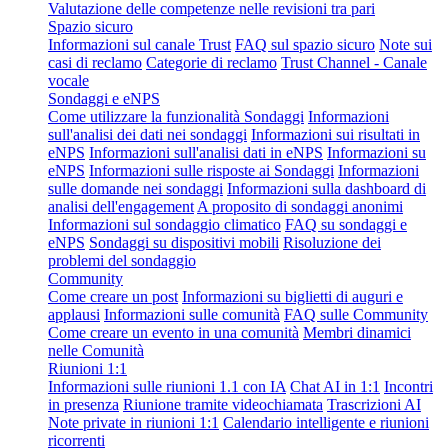
Valutazione delle competenze nelle revisioni tra pari
Spazio sicuro
Informazioni sul canale Trust
FAQ sul spazio sicuro
Note sui
casi di reclamo
Categorie di reclamo
Trust Channel - Canale
vocale
Sondaggi e eNPS
Come utilizzare la funzionalità Sondaggi
Informazioni
sull'analisi dei dati nei sondaggi
Informazioni sui risultati in
eNPS
Informazioni sull'analisi dati in eNPS
Informazioni su
eNPS
Informazioni sulle risposte ai Sondaggi
Informazioni
sulle domande nei sondaggi
Informazioni sulla dashboard di
analisi dell'engagement
A proposito di sondaggi anonimi
Informazioni sul sondaggio climatico
FAQ su sondaggi e
eNPS
Sondaggi su dispositivi mobili
Risoluzione dei
problemi del sondaggio
Community
Come creare un post
Informazioni su biglietti di auguri e
applausi
Informazioni sulle comunità
FAQ sulle Community
Come creare un evento in una comunità
Membri dinamici
nelle Comunità
Riunioni 1:1
Informazioni sulle riunioni 1.1 con IA
Chat AI in 1:1
Incontri
in presenza
Riunione tramite videochiamata
Trascrizioni AI
Note private in riunioni 1:1
Calendario intelligente e riunioni
ricorrenti