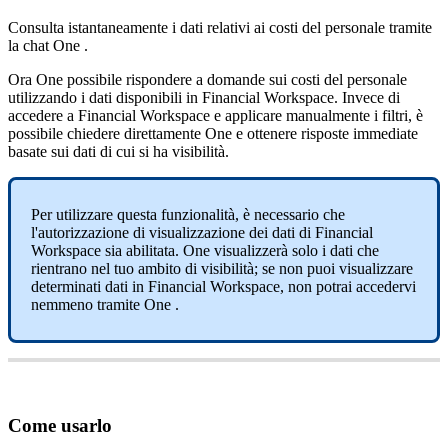
Consulta istantaneamente i dati relativi ai costi del personale tramite
la chat One .
Ora
One
possibile
rispondere
a
domande
sui
costi
del
personale
utilizzando
i
dati
disponibili
in
Financial
Workspace
.
Invece
di
accedere
a
Financial
Workspace
e
applicare
manualmente
i
filtri
,
è
possibile
chiedere
direttamente
One
e
ottenere
risposte
immediate
basate
sui
dati
di
cui
si
ha
visibilit
à
.
Per
utilizzare
questa
funzionalit
à
,
è
necessario
che
l
'
autorizzazione
di
visualizzazione
dei
dati
di
Financial
Workspace
sia
abilitata
.
One
visualizzer
à
solo
i
dati
che
rientrano
nel
tuo
ambito
di
visibilit
à
;
se
non
puoi
visualizzare
determinati
dati
in
Financial
Workspace
,
non
potrai
accedervi
nemmeno
tramite
One
.
Come
usarlo