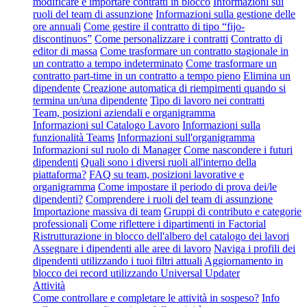
modificare e importare contratti in blocco
Informazioni sui
ruoli del team di assunzione
Informazioni sulla gestione delle
ore annuali
Come gestire il contratto di tipo “fijo-
discontinuos”
Come personalizzare i contratti
Contratto di
editor di massa
Come trasformare un contratto stagionale in
un contratto a tempo indeterminato
Come trasformare un
contratto part-time in un contratto a tempo pieno
Elimina un
dipendente
Creazione automatica di riempimenti quando si
termina un/una dipendente
Tipo di lavoro nei contratti
Team, posizioni aziendali e organigramma
Informazioni sul Catalogo Lavoro
Informazioni sulla
funzionalità Teams
Informazioni sull'organigramma
Informazioni sul ruolo di Manager
Come nascondere i futuri
dipendenti
Quali sono i diversi ruoli all'interno della
piattaforma?
FAQ su team, posizioni lavorative e
organigramma
Come impostare il periodo di prova dei/le
dipendenti?
Comprendere i ruoli del team di assunzione
Importazione massiva di team
Gruppi di contributo e categorie
professionali
Come riflettere i dipartimenti in Factorial
Ristrutturazione in blocco dell'albero del catalogo dei lavori
Assegnare i dipendenti alle aree di lavoro
Naviga i profili dei
dipendenti utilizzando i tuoi filtri attuali
Aggiornamento in
blocco dei record utilizzando Universal Updater
Attività
Come controllare e completare le attività in sospeso?
Info