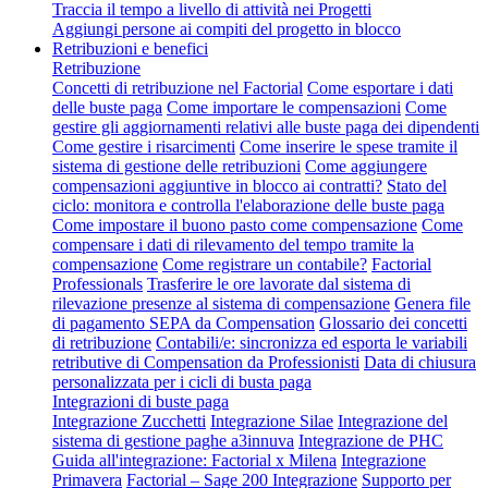
Traccia il tempo a livello di attività nei Progetti
Aggiungi persone ai compiti del progetto in blocco
Retribuzioni e benefici
Retribuzione
Concetti di retribuzione nel Factorial
Come esportare i dati
delle buste paga
Come importare le compensazioni
Come
gestire gli aggiornamenti relativi alle buste paga dei dipendenti
Come gestire i risarcimenti
Come inserire le spese tramite il
sistema di gestione delle retribuzioni
Come aggiungere
compensazioni aggiuntive in blocco ai contratti?
Stato del
ciclo: monitora e controlla l'elaborazione delle buste paga
Come impostare il buono pasto come compensazione
Come
compensare i dati di rilevamento del tempo tramite la
compensazione
Come registrare un contabile?
Factorial
Professionals
Trasferire le ore lavorate dal sistema di
rilevazione presenze al sistema di compensazione
Genera file
di pagamento SEPA da Compensation
Glossario dei concetti
di retribuzione
Contabili/e: sincronizza ed esporta le variabili
retributive di Compensation da Professionisti
Data di chiusura
personalizzata per i cicli di busta paga
Integrazioni di buste paga
Integrazione Zucchetti
Integrazione Silae
Integrazione del
sistema di gestione paghe a3innuva
Integrazione de PHC
Guida all'integrazione: Factorial x Milena
Integrazione
Primavera
Factorial – Sage 200 Integrazione
Supporto per