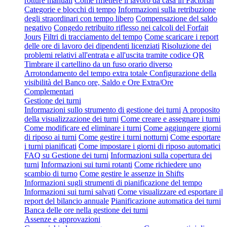
rotture manuali
Come riflettere il lavoro da casa in Factorial
Categorie e blocchi di tempo
Informazioni sulla retribuzione
degli straordinari con tempo libero
Compensazione del saldo
negativo
Congedo retribuito riflesso nei calcoli del Forfait
Jours
Filtri di tracciamento del tempo
Come scaricare i report
delle ore di lavoro dei dipendenti licenziati
Risoluzione dei
problemi relativi all'entrata e all'uscita tramite codice QR
Timbrare il cartellino da un fuso orario diverso
Arrotondamento del tempo extra totale
Configurazione della
visibilità del Banco ore, Saldo e Ore Extra/Ore
Complementari
Gestione dei turni
Informazioni sullo strumento di gestione dei turni
A proposito
della visualizzazione dei turni
Come creare e assegnare i turni
Come modificare ed eliminare i turni
Come aggiungere giorni
di riposo ai turni
Come gestire i turni notturni
Come esportare
i turni pianificati
Come impostare i giorni di riposo automatici
FAQ su Gestione dei turni
Informazioni sulla copertura dei
turni
Informazioni sui turni rotanti
Come richiedere uno
scambio di turno
Come gestire le assenze in Shifts
Informazioni sugli strumenti di pianificazione del tempo
Informazioni sui turni salvati
Come visualizzare ed esportare il
report del bilancio annuale
Pianificazione automatica dei turni
Banca delle ore nella gestione dei turni
Assenze e approvazioni