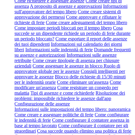
Come richiedere e assegnare assenze
Come creare tipi di
assenza
A proposito di assenze e approvazioni
Informazioni
sull'approvatore del tempo libero
Come creare sistemi di
approvazione dei permessi
Come approvare e rifiutare le
richieste di ferie
Come creare adeguamenti del tempo libero
Come impostare periodi bloccati per il tempo libero
Cosa
succede se un dipendente richiede un periodo di ferie durante
un periodo bloccato?
Come esportare il report delle assenze
dei tuoi dipendenti
Informazioni sul calendario dei giorni
liberi
Informazioni sulle indennità di ferie
Domande frequenti
su assenze e autorizzazioni
Informazioni sulle assenze
retribuite
Come creare tipologie di assenza per chiusure
aziendali
Come assegnare le assenze in blocco
Ruolo di
approvatore globale per le assenze
Consigli intelligenti per
approvare le assenze
Blocco delle richieste di 15/30 minuti
per le indennità orarie
Come eliminare un'assenza
Come
modificare un'assenza
Come registrare un congedo per
malattia
Tipi di assenze e come richiederle
Risoluzione dei
problemi: impossibile richiedere le assenze dall'app
Configurazione delle assenze
Informazioni sulle impostazioni del tempo libero: panoramica
Come creare e assegnare politiche di ferie
Come configurare
le indennità di ferie
Come configurare il contatore assenza in
base al tempo lavorato
Come configurare il contatore per gli
straordinari
Cosa succede quando elimino una politica di ferie