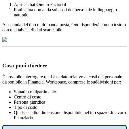
Apri
la
chat
One
in
Factorial
Poni
la
tua
domanda
sui
costi
del
personale
in
linguaggio
naturale
A
seconda
del
tipo
di
domanda
posta
,
One
risponder
à
con
un
testo
o
con
una
tabella
di
dati
scaricabile
.
Cosa
puoi
chiedere
È
possibile
interrogare
qualsiasi
dato
relativo
ai
costi
del
personale
disponibile
in
Financial
Workspace
,
comprese
le
suddivisioni
per
:
Squadra
o
dipartimento
Centro
di
costo
Persona
giuridica
Tipo
di
costo
Qualsiasi
altra
dimensione
disponibile
nel
tuo
spazio
di
lavoro
finanziario