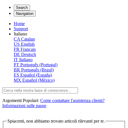
Search
Navigation
Home
Support
Italiano
CA
Catalan
US
English
FR
Français
DE
Deutsch
IT
Italiano
PT
Português (Portugal)
BR
Português (Brasil)
ES
Español (España)
MX
Español (México)
Argomenti Popolari:
Come contattare l'assistenza clienti?
Informazioni sulle pause
Spiacenti, non abbiamo trovato articoli rilevanti per te.