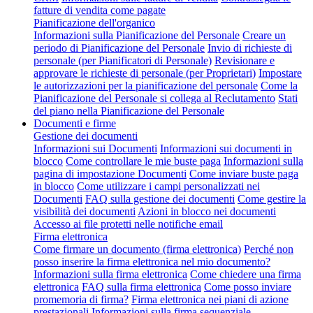
fatture di vendita come pagate
Pianificazione dell'organico
Informazioni sulla Pianificazione del Personale
Creare un
periodo di Pianificazione del Personale
Invio di richieste di
personale (per Pianificatori di Personale)
Revisionare e
approvare le richieste di personale (per Proprietari)
Impostare
le autorizzazioni per la pianificazione del personale
Come la
Pianificazione del Personale si collega al Reclutamento
Stati
del piano nella Pianificazione del Personale
Documenti e firme
Gestione dei documenti
Informazioni sui Documenti
Informazioni sui documenti in
blocco
Come controllare le mie buste paga
Informazioni sulla
pagina di impostazione Documenti
Come inviare buste paga
in blocco
Come utilizzare i campi personalizzati nei
Documenti
FAQ sulla gestione dei documenti
Come gestire la
visibilità dei documenti
Azioni in blocco nei documenti
Accesso ai file protetti nelle notifiche email
Firma elettronica
Come firmare un documento (firma elettronica)
Perché non
posso inserire la firma elettronica nel mio documento?
Informazioni sulla firma elettronica
Come chiedere una firma
elettronica
FAQ sulla firma elettronica
Come posso inviare
promemoria di firma?
Firma elettronica nei piani di azione
prestazionali
Informazioni sulla firma sequenziale