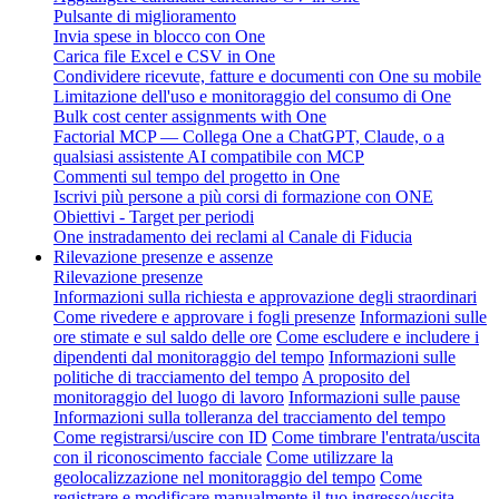
Pulsante di miglioramento
Invia spese in blocco con One
Carica file Excel e CSV in One
Condividere ricevute, fatture e documenti con One su mobile
Limitazione dell'uso e monitoraggio del consumo di One
Bulk cost center assignments with One
Factorial MCP — Collega One a ChatGPT, Claude, o a
qualsiasi assistente AI compatibile con MCP
Commenti sul tempo del progetto in One
Iscrivi più persone a più corsi di formazione con ONE
Obiettivi - Target per periodi
One instradamento dei reclami al Canale di Fiducia
Rilevazione presenze e assenze
Rilevazione presenze
Informazioni sulla richiesta e approvazione degli straordinari
Come rivedere e approvare i fogli presenze
Informazioni sulle
ore stimate e sul saldo delle ore
Come escludere e includere i
dipendenti dal monitoraggio del tempo
Informazioni sulle
politiche di tracciamento del tempo
A proposito del
monitoraggio del luogo di lavoro
Informazioni sulle pause
Informazioni sulla tolleranza del tracciamento del tempo
Come registrarsi/uscire con ID
Come timbrare l'entrata/uscita
con il riconoscimento facciale
Come utilizzare la
geolocalizzazione nel monitoraggio del tempo
Come
registrare e modificare manualmente il tuo ingresso/uscita