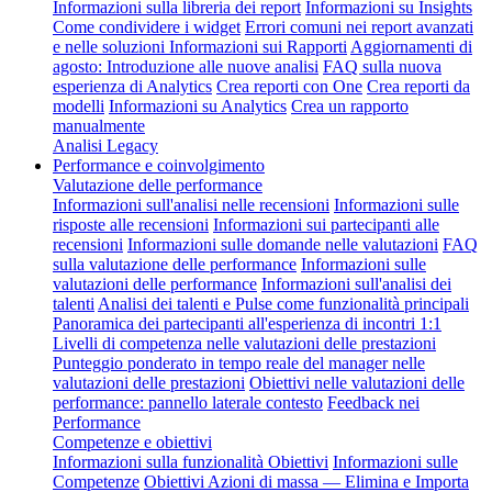
Informazioni sulla libreria dei report
Informazioni su Insights
Come condividere i widget
Errori comuni nei report avanzati
e nelle soluzioni
Informazioni sui Rapporti
Aggiornamenti di
agosto: Introduzione alle nuove analisi
FAQ sulla nuova
esperienza di Analytics
Crea reporti con One
Crea reporti da
modelli
Informazioni su Analytics
Crea un rapporto
manualmente
Analisi Legacy
Performance e coinvolgimento
Valutazione delle performance
Informazioni sull'analisi nelle recensioni
Informazioni sulle
risposte alle recensioni
Informazioni sui partecipanti alle
recensioni
Informazioni sulle domande nelle valutazioni
FAQ
sulla valutazione delle performance
Informazioni sulle
valutazioni delle performance
Informazioni sull'analisi dei
talenti
Analisi dei talenti e Pulse come funzionalità principali
Panoramica dei partecipanti all'esperienza di incontri 1:1
Livelli di competenza nelle valutazioni delle prestazioni
Punteggio ponderato in tempo reale del manager nelle
valutazioni delle prestazioni
Obiettivi nelle valutazioni delle
performance: pannello laterale contesto
Feedback nei
Performance
Competenze e obiettivi
Informazioni sulla funzionalità Obiettivi
Informazioni sulle
Competenze
Obiettivi Azioni di massa — Elimina e Importa