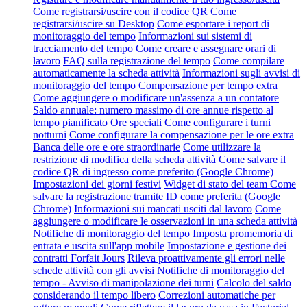
Come registrarsi/uscire con il codice QR
Come
registrarsi/uscire su Desktop
Come esportare i report di
monitoraggio del tempo
Informazioni sui sistemi di
tracciamento del tempo
Come creare e assegnare orari di
lavoro
FAQ sulla registrazione del tempo
Come compilare
automaticamente la scheda attività
Informazioni sugli avvisi di
monitoraggio del tempo
Compensazione per tempo extra
Come aggiungere o modificare un'assenza a un contatore
Saldo annuale: numero massimo di ore annue rispetto al
tempo pianificato
Ore speciali
Come configurare i turni
notturni
Come configurare la compensazione per le ore extra
Banca delle ore e ore straordinarie
Come utilizzare la
restrizione di modifica della scheda attività
Come salvare il
codice QR di ingresso come preferito (Google Chrome)
Impostazioni dei giorni festivi
Widget di stato del team
Come
salvare la registrazione tramite ID come preferita (Google
Chrome)
Informazioni sui mancati usciti dal lavoro
Come
aggiungere o modificare le osservazioni in una scheda attività
Notifiche di monitoraggio del tempo
Imposta promemoria di
entrata e uscita sull'app mobile
Impostazione e gestione dei
contratti Forfait Jours
Rileva proattivamente gli errori nelle
schede attività con gli avvisi
Notifiche di monitoraggio del
tempo - Avviso di manipolazione dei turni
Calcolo del saldo
considerando il tempo libero
Correzioni automatiche per