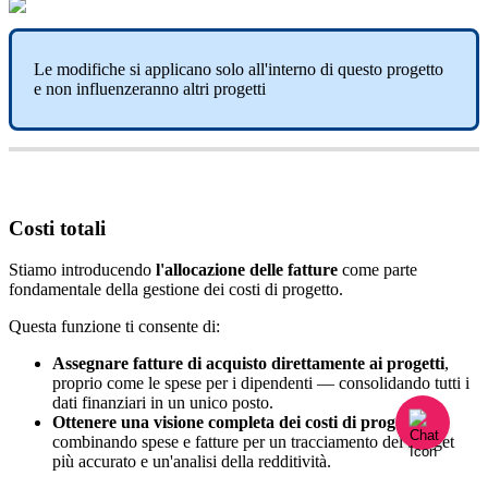
Le
modifiche
si
applicano
solo
all
'
interno
di
questo
progetto
e
non
influenzeranno
altri
progetti
Costi
totali
Stiamo
introducendo
l
'
allocazione
delle
fatture
come
parte
fondamentale
della
gestione
dei
costi
di
progetto
.
Questa
funzione
ti
consente
di
:
Assegnare
fatture
di
acquisto
direttamente
ai
progetti
,
proprio
come
le
spese
per
i
dipendenti
—
consolidando
tutti
i
dati
finanziari
in
un
unico
posto
.
Ottenere
una
visione
completa
dei
costi
di
progetto
,
combinando
spese
e
fatture
per
un
tracciamento
del
budget
pi
ù
accurato
e
un
'
analisi
della
redditivit
à
.