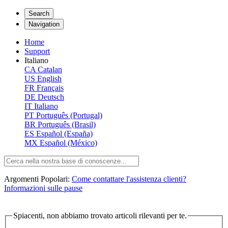
Search
Navigation
Home
Support
Italiano
CA
Catalan
US
English
FR
Français
DE
Deutsch
IT
Italiano
PT
Português (Portugal)
BR
Português (Brasil)
ES
Español (España)
MX
Español (México)
Argomenti Popolari:
Come contattare l'assistenza clienti?
Informazioni sulle pause
Spiacenti, non abbiamo trovato articoli rilevanti per te.