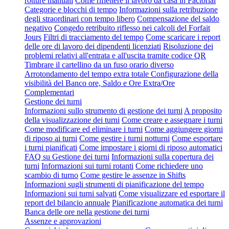
rotture manuali
Come riflettere il lavoro da casa in Factorial
Categorie e blocchi di tempo
Informazioni sulla retribuzione
degli straordinari con tempo libero
Compensazione del saldo
negativo
Congedo retribuito riflesso nei calcoli del Forfait
Jours
Filtri di tracciamento del tempo
Come scaricare i report
delle ore di lavoro dei dipendenti licenziati
Risoluzione dei
problemi relativi all'entrata e all'uscita tramite codice QR
Timbrare il cartellino da un fuso orario diverso
Arrotondamento del tempo extra totale
Configurazione della
visibilità del Banco ore, Saldo e Ore Extra/Ore
Complementari
Gestione dei turni
Informazioni sullo strumento di gestione dei turni
A proposito
della visualizzazione dei turni
Come creare e assegnare i turni
Come modificare ed eliminare i turni
Come aggiungere giorni
di riposo ai turni
Come gestire i turni notturni
Come esportare
i turni pianificati
Come impostare i giorni di riposo automatici
FAQ su Gestione dei turni
Informazioni sulla copertura dei
turni
Informazioni sui turni rotanti
Come richiedere uno
scambio di turno
Come gestire le assenze in Shifts
Informazioni sugli strumenti di pianificazione del tempo
Informazioni sui turni salvati
Come visualizzare ed esportare il
report del bilancio annuale
Pianificazione automatica dei turni
Banca delle ore nella gestione dei turni
Assenze e approvazioni