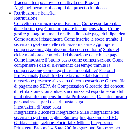
Traccia il tempo a livello di attività nei Progetti
Aggiungi persone ai compiti del progetto in blocco
Retribuzioni e benefici
Retribuzione
Concetti di retribuzione nel Factorial
Come esportare i dati
delle buste paga
Come importare le compensazioni
Come
gestire gli aggiornamenti relativi alle buste paga dei dipendenti
Come gestire i risarcimenti
Come inserire le spese tramite il
sistema di gestione delle retribuzioni
Come aggiungere
compensazioni aggiuntive in blocco ai contratti?
Stato del
ciclo: monitora e controlla l'elaborazione delle buste paga
Come impostare il buono pasto come compensazione
Come
compensare i dati di rilevamento del tempo tramite la
compensazione
Come registrare un contabile?
Factorial
Professionals
Trasferire le ore lavorate dal sistema di
rilevazione presenze al sistema di compensazione
Genera file
di pagamento SEPA da Compensation
Glossario dei concetti
di retribuzione
Contabili/e: sincronizza ed esporta le variabili
retributive di Compensation da Professionisti
Data di chiusura
personalizzata per i cicli di busta paga
Integrazioni di buste paga
Integrazione Zucchetti
Integrazione Silae
Integrazione del
sistema di gestione paghe a3innuva
Integrazione de PHC
Guida all'integrazione: Factorial x Milena
Integrazione
Primavera
Factorial – Sage 200 Integrazione
Supporto per