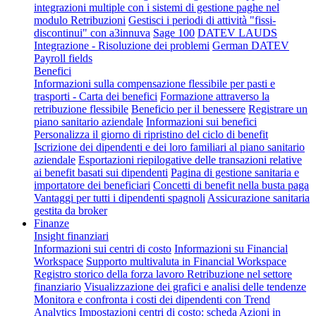
integrazioni multiple con i sistemi di gestione paghe nel
modulo Retribuzioni
Gestisci i periodi di attività "fissi-
discontinui" con a3innuva
Sage 100
DATEV LAUDS
Integrazione - Risoluzione dei problemi
German DATEV
Payroll fields
Benefici
Informazioni sulla compensazione flessibile per pasti e
trasporti - Carta dei benefici
Formazione attraverso la
retribuzione flessibile
Beneficio per il benessere
Registrare un
piano sanitario aziendale
Informazioni sui benefici
Personalizza il giorno di ripristino del ciclo di benefit
Iscrizione dei dipendenti e dei loro familiari al piano sanitario
aziendale
Esportazioni riepilogative delle transazioni relative
ai benefit basati sui dipendenti
Pagina di gestione sanitaria e
importatore dei beneficiari
Concetti di benefit nella busta paga
Vantaggi per tutti i dipendenti spagnoli
Assicurazione sanitaria
gestita da broker
Finanze
Insight finanziari
Informazioni sui centri di costo
Informazioni su Financial
Workspace
Supporto multivaluta in Financial Workspace
Registro storico della forza lavoro
Retribuzione nel settore
finanziario
Visualizzazione dei grafici e analisi delle tendenze
Monitora e confronta i costi dei dipendenti con Trend
Analytics
Impostazioni centri di costo: scheda Azioni in