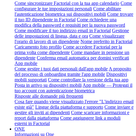
Come sincronizzare Factorial con la tua app calendario
Come
configurare le tue impostazioni personali
Come abilitare
l'autenticazione biometrica sui dispositivi mobili
Come trovare
il tuo ID dipendente in Factorial
Come richiedere una
modifica della password e requisiti per la nuova password
Come modificare il tuo indirizzo email in Factorial
Gestione
delle impostazioni di lingua, data e ora
Come visualizzare
l'orario di lavoro di un dipendente
Nome preferito in Factorial
Caricamento foto profilo
Come accedere Factorial per la
prima volta come dipendente
Come mandare in pensione un
dipendente
Conferma email automatica per domini verificati
App mobile
Come gestire i tuoi dati personali dall'app mobile
A proposito
del processo di onboarding tramite l'app mobile
Dispositivi
mobili supportati
Come controllare la versione della tua app
Posta in arrivo su dispositivi mobili
App mobile — Proteggi il
tuo account con autenticazione biometrica
Risposte alle domande più frequenti
Cosa fare quando viene visualizzato l'errore "L'indirizzo email
esiste già"
Lingue della piattaforma e supporto
Come inviare e
gestire gli inviti ai dipendenti
Come scaricare informazioni e
report dalla piattaforma
Come aggiungere link a moduli
esterni in Factorial
ONE
Informazioni su One