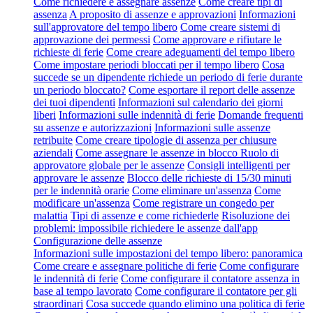
Come richiedere e assegnare assenze
Come creare tipi di
assenza
A proposito di assenze e approvazioni
Informazioni
sull'approvatore del tempo libero
Come creare sistemi di
approvazione dei permessi
Come approvare e rifiutare le
richieste di ferie
Come creare adeguamenti del tempo libero
Come impostare periodi bloccati per il tempo libero
Cosa
succede se un dipendente richiede un periodo di ferie durante
un periodo bloccato?
Come esportare il report delle assenze
dei tuoi dipendenti
Informazioni sul calendario dei giorni
liberi
Informazioni sulle indennità di ferie
Domande frequenti
su assenze e autorizzazioni
Informazioni sulle assenze
retribuite
Come creare tipologie di assenza per chiusure
aziendali
Come assegnare le assenze in blocco
Ruolo di
approvatore globale per le assenze
Consigli intelligenti per
approvare le assenze
Blocco delle richieste di 15/30 minuti
per le indennità orarie
Come eliminare un'assenza
Come
modificare un'assenza
Come registrare un congedo per
malattia
Tipi di assenze e come richiederle
Risoluzione dei
problemi: impossibile richiedere le assenze dall'app
Configurazione delle assenze
Informazioni sulle impostazioni del tempo libero: panoramica
Come creare e assegnare politiche di ferie
Come configurare
le indennità di ferie
Come configurare il contatore assenza in
base al tempo lavorato
Come configurare il contatore per gli
straordinari
Cosa succede quando elimino una politica di ferie