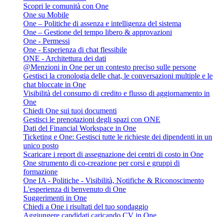
Scopri le comunità con One
One su Mobile
One – Politiche di assenza e intelligenza del sistema
One – Gestione del tempo libero & approvazioni
One - Permessi
One - Esperienza di chat flessibile
ONE - Architettura dei dati
@Menzioni in One per un contesto preciso sulle persone
Gestisci la cronologia delle chat, le conversazioni multiple e le
chat bloccate in One
Visibilità del consumo di credito e flusso di aggiornamento in
One
Chiedi One sui tuoi documenti
Gestisci le prenotazioni degli spazi con ONE
Dati del Financial Workspace in One
Ticketing e One: Gestisci tutte le richieste dei dipendenti in un
unico posto
Scaricare i report di assegnazione dei centri di costo in One
One strumento di co-creazione per corsi e gruppi di
formazione
One IA - Politiche - Visibilità, Notifiche & Riconoscimento
L'esperienza di benvenuto di One
Suggerimenti in One
Chiedi a One i risultati del tuo sondaggio
Aggiungere candidati caricando CV in One