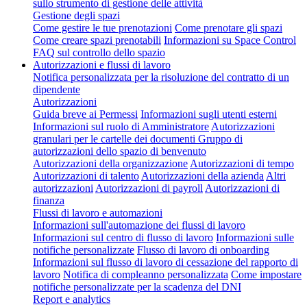
sullo strumento di gestione delle attività
Gestione degli spazi
Come gestire le tue prenotazioni
Come prenotare gli spazi
Come creare spazi prenotabili
Informazioni su Space Control
FAQ sul controllo dello spazio
Autorizzazioni e flussi di lavoro
Notifica personalizzata per la risoluzione del contratto di un
dipendente
Autorizzazioni
Guida breve ai Permessi
Informazioni sugli utenti esterni
Informazioni sul ruolo di Amministratore
Autorizzazioni
granulari per le cartelle dei documenti
Gruppo di
autorizzazioni dello spazio di benvenuto
Autorizzazioni della organizzazione
Autorizzazioni di tempo
Autorizzazioni di talento
Autorizzazioni della azienda
Altri
autorizzazioni
Autorizzazioni di payroll
Autorizzazioni di
finanza
Flussi di lavoro e automazioni
Informazioni sull'automazione dei flussi di lavoro
Informazioni sul centro di flusso di lavoro
Informazioni sulle
notifiche personalizzate
Flusso di lavoro di onboarding
Informazioni sul flusso di lavoro di cessazione del rapporto di
lavoro
Notifica di compleanno personalizzata
Come impostare
notifiche personalizzate per la scadenza del DNI
Report e analytics