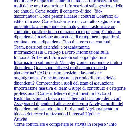
modificare e importare contratti in blocco
Informazioni sui
ruoli del team di assunzione
Informazioni sulla gestione delle
ore annuali
Come gestire il contratto di tipo “fijo-
discontinuos”
Come personalizzare i contratti
Contratto di
editor di massa
Come trasformare un contratto stagionale in
un contratto a tempo indeterminato
Come trasformare un
contratto part-time in un contratto a tempo pieno
Elimina un
dipendente
Creazione automatica di riempimenti quando si
termina un/una dipendente
Tipo di lavoro nei contratti
Team, posizioni aziendali e organigramma
Informazioni sul Catalogo Lavoro
Informazioni sulla
funzionalità Teams
Informazioni sull'organigramma
Informazioni sul ruolo di Manager
Come nascondere i futuri
dipendenti
Quali sono i diversi ruoli all'interno della
piattaforma?
FAQ su team, posizioni lavorative e
organigramma
Come impostare il periodo di prova dei/le
dipendenti?
Comprendere i ruoli del team di assunzione
Importazione massiva di team
Gruppi di contributo e categorie
professionali
Come riflettere i dipartimenti in Factorial
Ristrutturazione in blocco dell'albero del catalogo dei lavori
Assegnare i dipendenti alle aree di lavoro
Naviga i profili dei
dipendenti utilizzando i tuoi filtri attuali
Aggiornamento in
blocco dei record utilizzando Universal Updater
Attività
Come controllare e completare le attività in sospeso?
Info