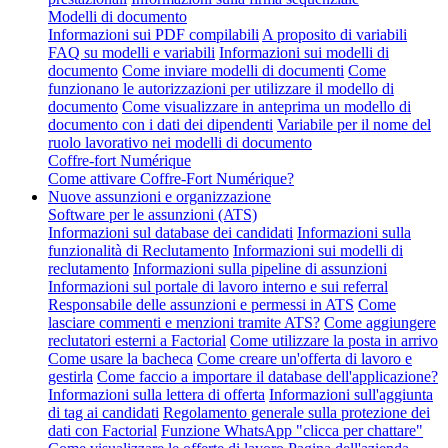
Modelli di documento
Informazioni sui PDF compilabili
A proposito di variabili
FAQ su modelli e variabili
Informazioni sui modelli di
documento
Come inviare modelli di documenti
Come
funzionano le autorizzazioni per utilizzare il modello di
documento
Come visualizzare in anteprima un modello di
documento con i dati dei dipendenti
Variabile per il nome del
ruolo lavorativo nei modelli di documento
Coffre-fort Numérique
Come attivare Coffre-Fort Numérique?
Nuove assunzioni e organizzazione
Software per le assunzioni (ATS)
Informazioni sul database dei candidati
Informazioni sulla
funzionalità di Reclutamento
Informazioni sui modelli di
reclutamento
Informazioni sulla pipeline di assunzioni
Informazioni sul portale di lavoro interno e sui referral
Responsabile delle assunzioni e permessi in ATS
Come
lasciare commenti e menzioni tramite ATS?
Come aggiungere
reclutatori esterni a Factorial
Come utilizzare la posta in arrivo
Come usare la bacheca
Come creare un'offerta di lavoro e
gestirla
Come faccio a importare il database dell'applicazione?
Informazioni sulla lettera di offerta
Informazioni sull'aggiunta
di tag ai candidati
Regolamento generale sulla protezione dei
dati con Factorial
Funzione WhatsApp "clicca per chattare"