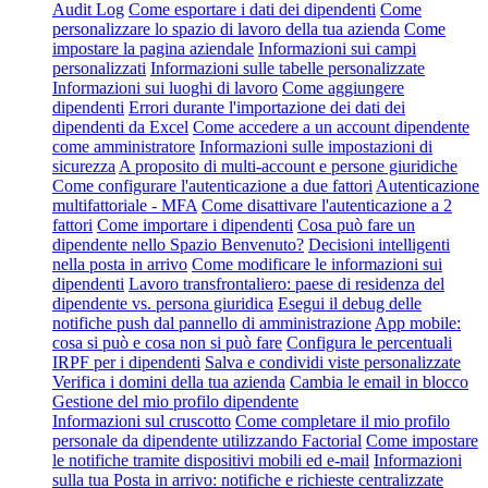
Audit Log
Come esportare i dati dei dipendenti
Come
personalizzare lo spazio di lavoro della tua azienda
Come
impostare la pagina aziendale
Informazioni sui campi
personalizzati
Informazioni sulle tabelle personalizzate
Informazioni sui luoghi di lavoro
Come aggiungere
dipendenti
Errori durante l'importazione dei dati dei
dipendenti da Excel
Come accedere a un account dipendente
come amministratore
Informazioni sulle impostazioni di
sicurezza
A proposito di multi-account e persone giuridiche
Come configurare l'autenticazione a due fattori
Autenticazione
multifattoriale - MFA
Come disattivare l'autenticazione a 2
fattori
Come importare i dipendenti
Cosa può fare un
dipendente nello Spazio Benvenuto?
Decisioni intelligenti
nella posta in arrivo
Come modificare le informazioni sui
dipendenti
Lavoro transfrontaliero: paese di residenza del
dipendente vs. persona giuridica
Esegui il debug delle
notifiche push dal pannello di amministrazione
App mobile:
cosa si può e cosa non si può fare
Configura le percentuali
IRPF per i dipendenti
Salva e condividi viste personalizzate
Verifica i domini della tua azienda
Cambia le email in blocco
Gestione del mio profilo dipendente
Informazioni sul cruscotto
Come completare il mio profilo
personale da dipendente utilizzando Factorial
Come impostare
le notifiche tramite dispositivi mobili ed e-mail
Informazioni
sulla tua Posta in arrivo: notifiche e richieste centralizzate