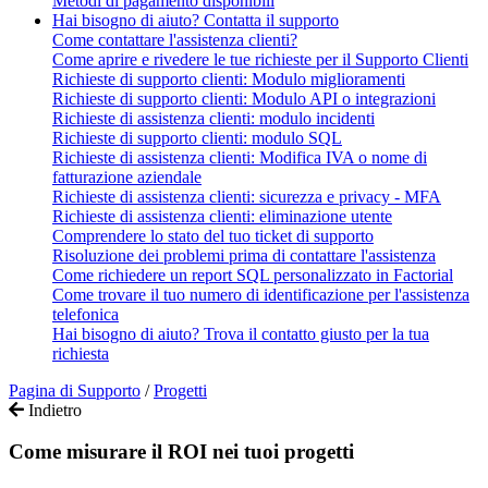
Metodi di pagamento disponibili
Hai bisogno di aiuto? Contatta il supporto
Come contattare l'assistenza clienti?
Come aprire e rivedere le tue richieste per il Supporto Clienti
Richieste di supporto clienti: Modulo miglioramenti
Richieste di supporto clienti: Modulo API o integrazioni
Richieste di assistenza clienti: modulo incidenti
Richieste di supporto clienti: modulo SQL
Richieste di assistenza clienti: Modifica IVA o nome di
fatturazione aziendale
Richieste di assistenza clienti: sicurezza e privacy - MFA
Richieste di assistenza clienti: eliminazione utente
Comprendere lo stato del tuo ticket di supporto
Risoluzione dei problemi prima di contattare l'assistenza
Come richiedere un report SQL personalizzato in Factorial
Come trovare il tuo numero di identificazione per l'assistenza
telefonica
Hai bisogno di aiuto? Trova il contatto giusto per la tua
richiesta
Pagina di Supporto
/
Progetti
Indietro
Come misurare il ROI nei tuoi progetti