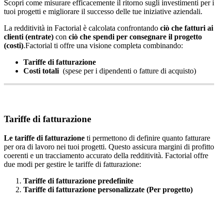
Scopri come misurare efficacemente il ritorno sugli investimenti per i
tuoi progetti e migliorare il successo delle tue iniziative aziendali.
La
redditivit
à
in
Factorial
è
calcolata
confrontando
ci
ò
che
fatturi
ai
clienti
(
entrate
)
con
ci
ò
che
spendi
per
consegnare
il
progetto
(
costi
)
.
Factorial
ti
offre
una
visione
completa
combinando
:
Tariffe
di
fatturazione
Costi
totali
(
spese
per
i
dipendenti
o
fatture
di
acquisto
)
Tariffe
di
fatturazione
Le
tariffe
di
fatturazione
ti
permettono
di
definire
quanto
fatturare
per
ora
di
lavoro
nei
tuoi
progetti
.
Questo
assicura
margini
di
profitto
coerenti
e
un
tracciamento
accurato
della
redditivit
à
.
Factorial
offre
due
modi
per
gestire
le
tariffe
di
fatturazione
:
Tariffe
di
fatturazione
predefinite
Tariffe
di
fatturazione
personalizzate
(
Per
progetto
)