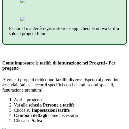
Factorial
manterr
à
registri
storici
e
applicher
à
la
nuova
tariffa
solo
ai
progetti
futuri
Come
impostare
le
tariffe
di
fatturazione
nei
Progetti
-
Per
progetto
A
volte
,
i
progetti
richiedono
tariffe
diverse
rispetto
ai
predefiniti
aziendali
(
ad
es
.
,
accordi
specifici
con
i
clienti
,
sconti
speciali
,
fatturazione
premium
)
.
Apri
il
progetto
Vai
alla
scheda
Persone
e
tariffe
Clicca
su
Impostazioni
tariffe
Cambia
i
dettagli
come
necessario
Clicca
su
Salva