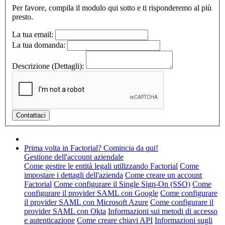
Per favore, compila il modulo qui sotto e ti risponderemo al più
presto.
La tua email:
La tua domanda:
Descrizione (Dettagli):
Prima volta in Factorial? Comincia da qui!
Gestione dell'account aziendale
Come gestire le entità legali utilizzando Factorial
Come
impostare i dettagli dell'azienda
Come creare un account
Factorial
Come configurare il Single Sign-On (SSO)
Come
configurare il provider SAML con Google
Come configurare
il provider SAML con Microsoft Azure
Come configurare il
provider SAML con Okta
Informazioni sui metodi di accesso
e autenticazione
Come creare chiavi API
Informazioni sugli