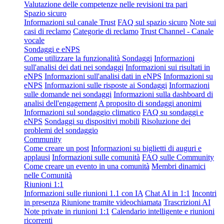
Valutazione delle competenze nelle revisioni tra pari
Spazio sicuro
Informazioni sul canale Trust
FAQ sul spazio sicuro
Note sui
casi di reclamo
Categorie di reclamo
Trust Channel - Canale
vocale
Sondaggi e eNPS
Come utilizzare la funzionalità Sondaggi
Informazioni
sull'analisi dei dati nei sondaggi
Informazioni sui risultati in
eNPS
Informazioni sull'analisi dati in eNPS
Informazioni su
eNPS
Informazioni sulle risposte ai Sondaggi
Informazioni
sulle domande nei sondaggi
Informazioni sulla dashboard di
analisi dell'engagement
A proposito di sondaggi anonimi
Informazioni sul sondaggio climatico
FAQ su sondaggi e
eNPS
Sondaggi su dispositivi mobili
Risoluzione dei
problemi del sondaggio
Community
Come creare un post
Informazioni su biglietti di auguri e
applausi
Informazioni sulle comunità
FAQ sulle Community
Come creare un evento in una comunità
Membri dinamici
nelle Comunità
Riunioni 1:1
Informazioni sulle riunioni 1.1 con IA
Chat AI in 1:1
Incontri
in presenza
Riunione tramite videochiamata
Trascrizioni AI
Note private in riunioni 1:1
Calendario intelligente e riunioni
ricorrenti