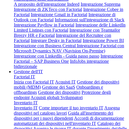
A proposito dell'integrazione Indeed
Integrazione Suprema
Integrazione di ZKTeco con Factorial
Integrazione Cobee in
Factorial
Integrazione Gmail in Factorial
Integrazione di
Outlook con Factorial
Informazioni sull'integrazione di Slack
Integrazione Payflow in Factorial
Integrazione delle LinkedIn
Limited Listings con Factorial
Integrazione con Teamtailor
Breezy HR e Factorial
Integrazione del Recruitee con
Factorial
Integrare Desky in Factorial
Integrazione Power BI
Integrazione con Business Central
Integrazione Factorial con
Microsoft Dynamics NAV (Navision On-Premise)
Integrazione con LinkedIn - Guida passo passo
Integrazione
Factorial – SAP Business One
InfoJobs integrazione
bidirezionale
Gestione dell'IT
Factorial IT
Inizia con Factorial IT
Acquisti IT
Gestione dei dispositivi
mobili (MDM)
Gestione dei SaaS
Onboardings e
offboardings
Gestione dei dispositivi
Protezione degli
endpoint
Acquisti globali
Sviluppatori
Inventario IT
Inventario IT
Come importare il tuo inventario IT
Assegna
dispositivi nel catalogo lavori
Guida all'inserimento dei
dispositivi per i nuovi dipendenti
Accordi di documentazione
automatizzati dei dispositivi nell'inventario IT
Catalogo dei
dispositivi
Assegna le risorse IT durante l'inserimento dei/delle