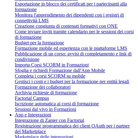
Esportazione in blocco dei certificati per i partecipanti alla
formazione
Monitora l'apprendimento dei dipendenti con i registri di
connettività LMS
Creazione congiunta di contenuti formativi con ONE
Come inviare inviti tramite calendario per le sessioni dei corsi
di formazione
Budget per la formazione
Formazione mobile ed esperienza con le piattaforme LMS
Pubblicazione di un corso: avvisi di completamento e link di
condivisione
Importa Corsi SCORM in Formazioni
Sfoglia e richiedi Formazione dall'App Mobile
Completa i corsi SCORM su mobile
Gestisci i costi e i budget per la formazione per entità legali
Formazione dei collaboratori
Archivia richieste di formazione
Factorial Campus
Iscrizione automatica ai corsi di formazione
Sessioni dal vivo in Formazioni
App e Integrazioni
Integrazione di Zapier con Factorial
Registrazione programmatica dei client OAuth per i partner
del Marketplace
Marketplace delle integrazioni