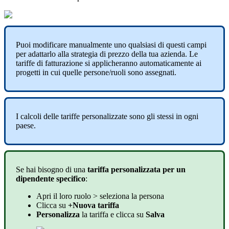
Puoi
modificare
manualmente
uno
qualsiasi
di
questi
campi
per
adattarlo
alla
strategia
di
prezzo
della
tua
azienda
.
Le
tariffe
di
fatturazione
si
applicheranno
automaticamente
ai
progetti
in
cui
quelle
persone
/
ruoli
sono
assegnati
.
I
calcoli
delle
tariffe
personalizzate
sono
gli
stessi
in
ogni
paese
.
Se
hai
bisogno
di
una
tariffa
personalizzata
per
un
dipendente
specifico
:
Apri
il
loro
ruolo
>
seleziona
la
persona
Clicca
su
+
Nuova
tariffa
Personalizza
la
tariffa
e
clicca
su
Salva