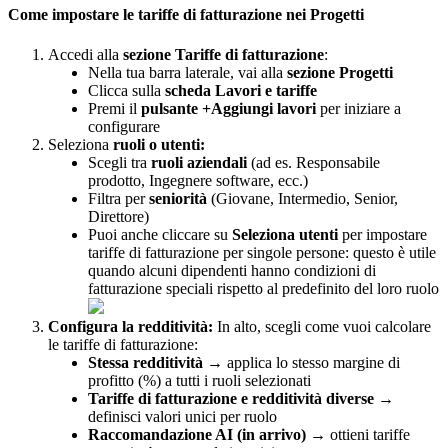
Come
impostare
le
tariffe
di
fatturazione
nei
Progetti
Accedi
alla
sezione
Tariffe
di
fatturazione
:
Nella
tua
barra
laterale
,
vai
alla
sezione
Progetti
Clicca
sulla
scheda
Lavori
e
tariffe
Premi
il
pulsante
+
Aggiungi
lavori
per
iniziare
a
configurare
Seleziona
ruoli
o
utenti
:
Scegli
tra
ruoli
aziendali
(
ad
es
.
Responsabile
prodotto
,
Ingegnere
software
,
ecc
.
)
Filtra
per
seniorit
à
(
Giovane
,
Intermedio
,
Senior
,
Direttore
)
Puoi
anche
cliccare
su
Seleziona
utenti
per
impostare
tariffe
di
fatturazione
per
singole
persone
:
questo
è
utile
quando
alcuni
dipendenti
hanno
condizioni
di
fatturazione
speciali
rispetto
al
predefinito
del
loro
ruolo
Configura
la
redditivit
à
:
In
alto
,
scegli
come
vuoi
calcolare
le
tariffe
di
fatturazione
:
Stessa
redditivit
à
→
applica
lo
stesso
margine
di
profitto
(
%
)
a
tutti
i
ruoli
selezionati
Tariffe
di
fatturazione
e
redditivit
à
diverse
→
definisci
valori
unici
per
ruolo
Raccomandazione
AI
(
in
arrivo
)
→
ottieni
tariffe