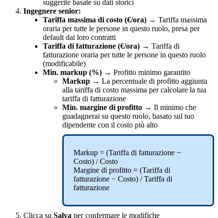
suggerite
basate
su
dati
storici
Ingegnere
senior
:
Tariffa
massima
di
costo
(
€
/
ora
)
→
Tariffa
massima
oraria
per
tutte
le
persone
in
questo
ruolo
,
presa
per
default
dai
loro
contratti
Tariffa
di
fatturazione
(
€
/
ora
)
→
Tariffa
di
fatturazione
oraria
per
tutte
le
persone
in
questo
ruolo
(
modificabile
)
Min
.
markup
(
%
)
→
Profitto
minimo
garantito
Markup
→
La
percentuale
di
profitto
aggiunta
alla
tariffa
di
costo
massima
per
calcolare
la
tua
tariffa
di
fatturazione
Min
.
margine
di
profitto
→
Il
minimo
che
guadagnerai
su
questo
ruolo
,
basato
sul
tuo
dipendente
con
il
costo
pi
ù
alto
Markup
=
(
Tariffa
di
fatturazione
−
Costo
)
/
Costo
Margine
di
profitto
=
(
Tariffa
di
fatturazione
−
Costo
)
/
Tariffa
di
fatturazione
Clicca
su
Salva
per
confermare
le
modifiche