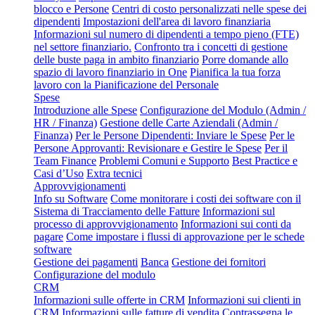
blocco e Persone
Centri di costo personalizzati nelle spese dei
dipendenti
Impostazioni dell'area di lavoro finanziaria
Informazioni sul numero di dipendenti a tempo pieno (FTE)
nel settore finanziario.
Confronto tra i concetti di gestione
delle buste paga in ambito finanziario
Porre domande allo
spazio di lavoro finanziario in One
Pianifica la tua forza
lavoro con la Pianificazione del Personale
Spese
Introduzione alle Spese
Configurazione del Modulo (Admin /
HR / Finanza)
Gestione delle Carte Aziendali (Admin /
Finanza)
Per le Persone Dipendenti: Inviare le Spese
Per le
Persone Approvanti: Revisionare e Gestire le Spese
Per il
Team Finance
Problemi Comuni e Supporto
Best Practice e
Casi d’Uso
Extra tecnici
Approvvigionamenti
Info su Software
Come monitorare i costi dei software con il
Sistema di Tracciamento delle Fatture
Informazioni sul
processo di approvvigionamento
Informazioni sui conti da
pagare
Come impostare i flussi di approvazione per le schede
software
Gestione dei pagamenti
Banca
Gestione dei fornitori
Configurazione del modulo
CRM
Informazioni sulle offerte in CRM
Informazioni sui clienti in
CRM
Informazioni sulle fatture di vendita
Contrassegna le