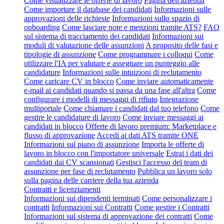
Come visualizzare le offerte di lavoro
Pagina dell'azienda
Come importare il database dei candidati
Informazioni sulle
approvazioni delle richieste
Informazioni sullo spazio di
onboarding
Come lasciare note e menzioni tramite ATS?
FAQ
sul sistema di tracciamento dei candidati
Informazioni sui
moduli di valutazione delle assunzioni
A proposito delle fasi e
tipologie di assunzione
Come programmare i colloqui
Come
utilizzare l'IA per valutare e assegnare un punteggio alle
candidature
Informazioni sulle intuizioni di reclutamento
Come caricare CV in blocco
Come inviare automaticamente
e-mail ai candidati quando si passa da una fase all'altra
Come
configurare i modelli di messaggi di rifiuto
Integrazione
multiportale
Come chiamare i candidati dal tuo telefono
Come
gestire le candidature di lavoro
Come inviare messaggi ai
candidati in blocco
Offerte di lavoro premium: Marketplace e
flusso di approvazione
Accedi ai dati ATS tramite ONE
Informazioni sul piano di assunzione
Importa le offerte di
lavoro in blocco con l'importatore universale
Estrai i dati dei
candidati dai CV scansionati
Gestisci l'accesso del team di
assunzione per fase di reclutamento
Pubblica un lavoro solo
sulla pagina delle carriere della tua azienda
Contratti e licenziamenti
Informazioni sui dipendenti terminati
Come personalizzare i
contratti
Informazioni sui Contratti
Come gestire i Contratti
Informazioni sul sistema di approvazione dei contratti
Come