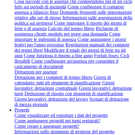
Cosa succede con le assenze che comprendono più di un ciclo
Info sui periodi di anzianità
Come configurare il contatore
assenza a bilancio fisso
Domande frequenti sulle impostazioni
relative alle ore di riposo
Informazioni sulle assegnazioni della
politica sui permessi
Come impostare il riporto dei giorni di
ferie e di assenza
Calcolo del tempo libero
Richieste di
assistenza clienti: modulo per porre una domanda
Come
importare le indennità di assenza
Come aggiungere i giorni
festivi per l'anno prossimo
Regolazioni manuali dei contatori
dei tempi liberi
Modificare il totale dei giorni di ferie tra gli
anni
Come funziona il riporto a fine anno
Forfait Jours: Cicli
flessibili
Come configurare un'assenza per consentire il
caricamento di documenti
Detrazioni per assenze
Detrazione per i contatori di tempo libero
Giorni di
calendario: tutti gli strumenti di pianificazione
Giorni
lavorativi: detrazione contrattuale
Giorni lavorativi: detrazione
turni
Deduzione di riporto con strumenti di pianificazione
Giorni lavorativi: detrazione del lavoro
Scenari di detrazione
di mezza giornata
Progetti
Come visualizzare ed esportare i dati del progetto
Come aggiungere progetti nei turni registrati?
Come creare e assegnare progetti?
Informazioni sullo strumento di gestione del progetto