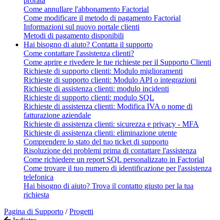
prorata
Come annullare l'abbonamento Factorial
Come modificare il metodo di pagamento Factorial
Informazioni sul nuovo portale clienti
Metodi di pagamento disponibili
Hai bisogno di aiuto? Contatta il supporto
Come contattare l'assistenza clienti?
Come aprire e rivedere le tue richieste per il Supporto Clienti
Richieste di supporto clienti: Modulo miglioramenti
Richieste di supporto clienti: Modulo API o integrazioni
Richieste di assistenza clienti: modulo incidenti
Richieste di supporto clienti: modulo SQL
Richieste di assistenza clienti: Modifica IVA o nome di
fatturazione aziendale
Richieste di assistenza clienti: sicurezza e privacy - MFA
Richieste di assistenza clienti: eliminazione utente
Comprendere lo stato del tuo ticket di supporto
Risoluzione dei problemi prima di contattare l'assistenza
Come richiedere un report SQL personalizzato in Factorial
Come trovare il tuo numero di identificazione per l'assistenza
telefonica
Hai bisogno di aiuto? Trova il contatto giusto per la tua
richiesta
Pagina di Supporto
/
Progetti