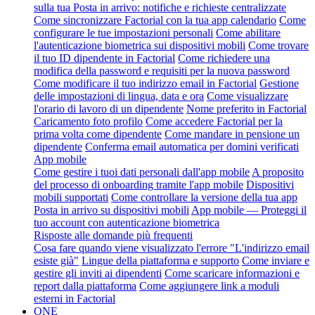
sulla tua Posta in arrivo: notifiche e richieste centralizzate
Come sincronizzare Factorial con la tua app calendario
Come
configurare le tue impostazioni personali
Come abilitare
l'autenticazione biometrica sui dispositivi mobili
Come trovare
il tuo ID dipendente in Factorial
Come richiedere una
modifica della password e requisiti per la nuova password
Come modificare il tuo indirizzo email in Factorial
Gestione
delle impostazioni di lingua, data e ora
Come visualizzare
l'orario di lavoro di un dipendente
Nome preferito in Factorial
Caricamento foto profilo
Come accedere Factorial per la
prima volta come dipendente
Come mandare in pensione un
dipendente
Conferma email automatica per domini verificati
App mobile
Come gestire i tuoi dati personali dall'app mobile
A proposito
del processo di onboarding tramite l'app mobile
Dispositivi
mobili supportati
Come controllare la versione della tua app
Posta in arrivo su dispositivi mobili
App mobile — Proteggi il
tuo account con autenticazione biometrica
Risposte alle domande più frequenti
Cosa fare quando viene visualizzato l'errore "L'indirizzo email
esiste già"
Lingue della piattaforma e supporto
Come inviare e
gestire gli inviti ai dipendenti
Come scaricare informazioni e
report dalla piattaforma
Come aggiungere link a moduli
esterni in Factorial
ONE