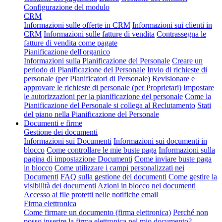
Configurazione del modulo
CRM
Informazioni sulle offerte in CRM
Informazioni sui clienti in
CRM
Informazioni sulle fatture di vendita
Contrassegna le
fatture di vendita come pagate
Pianificazione dell'organico
Informazioni sulla Pianificazione del Personale
Creare un
periodo di Pianificazione del Personale
Invio di richieste di
personale (per Pianificatori di Personale)
Revisionare e
approvare le richieste di personale (per Proprietari)
Impostare
le autorizzazioni per la pianificazione del personale
Come la
Pianificazione del Personale si collega al Reclutamento
Stati
del piano nella Pianificazione del Personale
Documenti e firme
Gestione dei documenti
Informazioni sui Documenti
Informazioni sui documenti in
blocco
Come controllare le mie buste paga
Informazioni sulla
pagina di impostazione Documenti
Come inviare buste paga
in blocco
Come utilizzare i campi personalizzati nei
Documenti
FAQ sulla gestione dei documenti
Come gestire la
visibilità dei documenti
Azioni in blocco nei documenti
Accesso ai file protetti nelle notifiche email
Firma elettronica
Come firmare un documento (firma elettronica)
Perché non
posso inserire la firma elettronica nel mio documento?