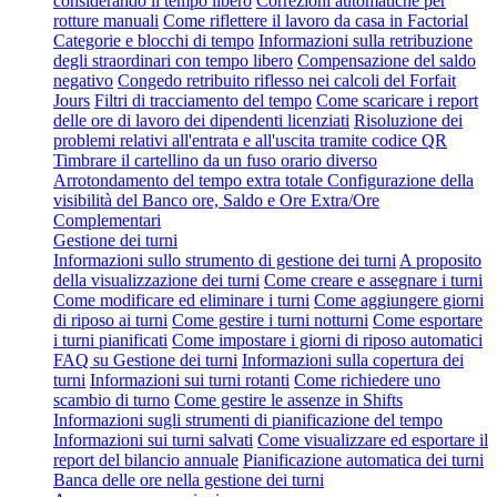
considerando il tempo libero
Correzioni automatiche per
rotture manuali
Come riflettere il lavoro da casa in Factorial
Categorie e blocchi di tempo
Informazioni sulla retribuzione
degli straordinari con tempo libero
Compensazione del saldo
negativo
Congedo retribuito riflesso nei calcoli del Forfait
Jours
Filtri di tracciamento del tempo
Come scaricare i report
delle ore di lavoro dei dipendenti licenziati
Risoluzione dei
problemi relativi all'entrata e all'uscita tramite codice QR
Timbrare il cartellino da un fuso orario diverso
Arrotondamento del tempo extra totale
Configurazione della
visibilità del Banco ore, Saldo e Ore Extra/Ore
Complementari
Gestione dei turni
Informazioni sullo strumento di gestione dei turni
A proposito
della visualizzazione dei turni
Come creare e assegnare i turni
Come modificare ed eliminare i turni
Come aggiungere giorni
di riposo ai turni
Come gestire i turni notturni
Come esportare
i turni pianificati
Come impostare i giorni di riposo automatici
FAQ su Gestione dei turni
Informazioni sulla copertura dei
turni
Informazioni sui turni rotanti
Come richiedere uno
scambio di turno
Come gestire le assenze in Shifts
Informazioni sugli strumenti di pianificazione del tempo
Informazioni sui turni salvati
Come visualizzare ed esportare il
report del bilancio annuale
Pianificazione automatica dei turni
Banca delle ore nella gestione dei turni