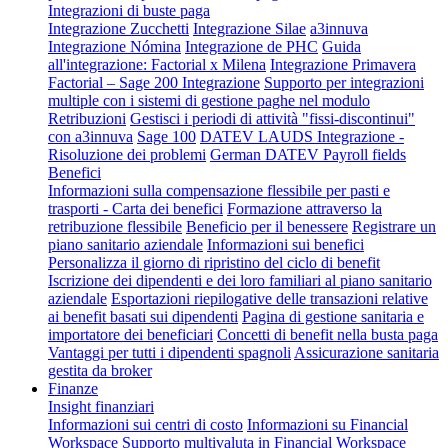
Integrazioni di buste paga
Integrazione Zucchetti
Integrazione Silae
a3innuva
Integrazione Nómina
Integrazione de PHC
Guida
all'integrazione: Factorial x Milena
Integrazione Primavera
Factorial – Sage 200 Integrazione
Supporto per integrazioni
multiple con i sistemi di gestione paghe nel modulo
Retribuzioni
Gestisci i periodi di attività "fissi-discontinui"
con a3innuva
Sage 100
DATEV LAUDS Integrazione -
Risoluzione dei problemi
German DATEV Payroll fields
Benefici
Informazioni sulla compensazione flessibile per pasti e
trasporti - Carta dei benefici
Formazione attraverso la
retribuzione flessibile
Beneficio per il benessere
Registrare un
piano sanitario aziendale
Informazioni sui benefici
Personalizza il giorno di ripristino del ciclo di benefit
Iscrizione dei dipendenti e dei loro familiari al piano sanitario
aziendale
Esportazioni riepilogative delle transazioni relative
ai benefit basati sui dipendenti
Pagina di gestione sanitaria e
importatore dei beneficiari
Concetti di benefit nella busta paga
Vantaggi per tutti i dipendenti spagnoli
Assicurazione sanitaria
gestita da broker
Finanze
Insight finanziari
Informazioni sui centri di costo
Informazioni su Financial
Workspace
Supporto multivaluta in Financial Workspace