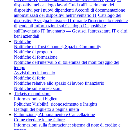
dispositivi nel catalogo lavori
Guida all'inserimento dei
dispositivi per i nuovi dipendenti
Accordi di documentazione
automatizzati dei dispositivi nell'inventario IT
Catalogo dei
dispositivi
Assegna le risorse IT durante l'inserimento dei/delle
dipendenti
Informazioni sul Catalogo Dispositivi e
sull'Inventario IT
Inventario — Gestisci l'attrezzatura IT e altri
beni aziendali
Notifiche
Notifiche di Trust Channel, Spazi e Community
Notifiche di progetto
Notifiche di formazione
Notifiche dell'intervallo di tolleranza del monitoraggio del
tempo
Avvisi di reclutamento
Notifiche di ferie
Notifiche relative allo spazio di lavoro finanziario
Notifiche sulle prestazioni
Tickets e condizioni
Informazioni sui biglietti
Politiche: Visibilità, riconoscimento e Insights
Dettagli del biglietto a pagina intera
Fatturazione, Abbonamento e Cancellazione
Come rivedere le tue fatture
Informazioni sulla fatturazione: sistema di note di credito e