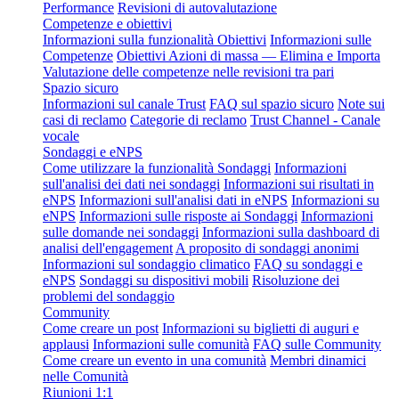
Performance
Revisioni di autovalutazione
Competenze e obiettivi
Informazioni sulla funzionalità Obiettivi
Informazioni sulle
Competenze
Obiettivi Azioni di massa — Elimina e Importa
Valutazione delle competenze nelle revisioni tra pari
Spazio sicuro
Informazioni sul canale Trust
FAQ sul spazio sicuro
Note sui
casi di reclamo
Categorie di reclamo
Trust Channel - Canale
vocale
Sondaggi e eNPS
Come utilizzare la funzionalità Sondaggi
Informazioni
sull'analisi dei dati nei sondaggi
Informazioni sui risultati in
eNPS
Informazioni sull'analisi dati in eNPS
Informazioni su
eNPS
Informazioni sulle risposte ai Sondaggi
Informazioni
sulle domande nei sondaggi
Informazioni sulla dashboard di
analisi dell'engagement
A proposito di sondaggi anonimi
Informazioni sul sondaggio climatico
FAQ su sondaggi e
eNPS
Sondaggi su dispositivi mobili
Risoluzione dei
problemi del sondaggio
Community
Come creare un post
Informazioni su biglietti di auguri e
applausi
Informazioni sulle comunità
FAQ sulle Community
Come creare un evento in una comunità
Membri dinamici
nelle Comunità
Riunioni 1:1