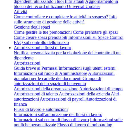
dipendenti utilizzando i tuoi filtri attuali
Aggiornamento in
blocco dei record utilizzando Universal Updater
Attività
Come controllare e completare le attività in sospeso?
Info
sullo strumento di gestione delle attività
Gestione degli spazi
Come gestire le tue prenotazioni
Come prenotare gli spazi
Come creare spazi prenotabili
Informazioni su Space Control
FAQ sul controllo dello spazio
Autorizzazioni e flussi di lavoro
Notifica personalizzata per la risoluzione del contratto di un
dipendente
Autorizzazioni
Guida breve ai Permessi
Informazioni sugli utenti esterni
Informazioni sul ruolo di Amministratore
Autorizzazioni
granulari per le cartelle dei documenti
Gruppo di
autorizzazioni dello spazio di benvenuto
Autorizzazioni della organizzazione
Autorizzazioni di tempo
Autorizzazioni di talento
Autorizzazioni della azienda
Altri
autorizzazioni
Autorizzazioni di payroll
Autorizzazioni di
finanza
Flussi di lavoro e automazioni
Informazioni sull'automazione dei flussi di lavoro
Informazioni sul centro di flusso di lavoro
Informazioni sulle
notifiche personalizzate
Flusso di lavoro di onboarding