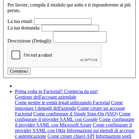
Per favore, compila il modulo qui sotto e ti risponderemo al più
presto.
La tua email:
La tua domanda:
Descrizione (Dettagli):
Prima volta in Factorial? Comincia da qui!
Gestione dell'account aziendale
Come gestire le entità legali utilizzando Factorial
Come
impostare i dettagli dell'azienda
Come creare un account
Factorial
Come configurare il Single Sign-On (SSO)
Come
configurare il provider SAML con Google
Come configurare
il provider SAML con Microsoft Azure
Come configurare il
provider SAML con Okta
Informazioni sui metodi di accesso
e autenticazione
Come creare chiavi API
Informazioni sugli