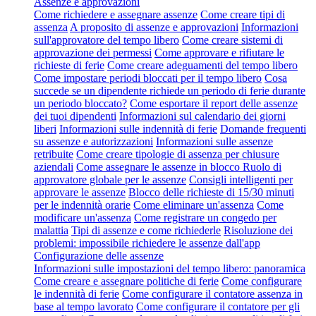
Assenze e approvazioni
Come richiedere e assegnare assenze
Come creare tipi di
assenza
A proposito di assenze e approvazioni
Informazioni
sull'approvatore del tempo libero
Come creare sistemi di
approvazione dei permessi
Come approvare e rifiutare le
richieste di ferie
Come creare adeguamenti del tempo libero
Come impostare periodi bloccati per il tempo libero
Cosa
succede se un dipendente richiede un periodo di ferie durante
un periodo bloccato?
Come esportare il report delle assenze
dei tuoi dipendenti
Informazioni sul calendario dei giorni
liberi
Informazioni sulle indennità di ferie
Domande frequenti
su assenze e autorizzazioni
Informazioni sulle assenze
retribuite
Come creare tipologie di assenza per chiusure
aziendali
Come assegnare le assenze in blocco
Ruolo di
approvatore globale per le assenze
Consigli intelligenti per
approvare le assenze
Blocco delle richieste di 15/30 minuti
per le indennità orarie
Come eliminare un'assenza
Come
modificare un'assenza
Come registrare un congedo per
malattia
Tipi di assenze e come richiederle
Risoluzione dei
problemi: impossibile richiedere le assenze dall'app
Configurazione delle assenze
Informazioni sulle impostazioni del tempo libero: panoramica
Come creare e assegnare politiche di ferie
Come configurare
le indennità di ferie
Come configurare il contatore assenza in
base al tempo lavorato
Come configurare il contatore per gli