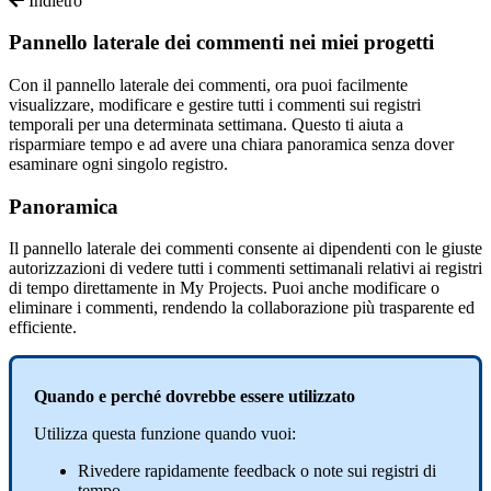
Indietro
Pannello laterale dei commenti nei miei progetti
Con il pannello laterale dei commenti, ora puoi facilmente
visualizzare, modificare e gestire tutti i commenti sui registri
temporali per una determinata settimana. Questo ti aiuta a
risparmiare tempo e ad avere una chiara panoramica senza dover
esaminare ogni singolo registro.
Panoramica
Il
pannello
laterale
dei
commenti
consente
ai
dipendenti
con
le
giuste
autorizzazioni
di
vedere
tutti
i
commenti
settimanali
relativi
ai
registri
di
tempo
direttamente
in
My
Projects
.
Puoi
anche
modificare
o
eliminare
i
commenti
,
rendendo
la
collaborazione
pi
ù
trasparente
ed
efficiente
.
Quando
e
perch
é
dovrebbe
essere
utilizzato
Utilizza
questa
funzione
quando
vuoi
:
Rivedere
rapidamente
feedback
o
note
sui
registri
di
tempo
.