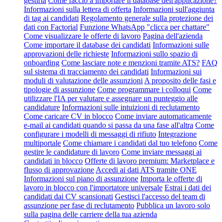
gestirla
Come faccio a importare il database dell'applicazione?
Informazioni sulla lettera di offerta
Informazioni sull'aggiunta
di tag ai candidati
Regolamento generale sulla protezione dei
dati con Factorial
Funzione WhatsApp "clicca per chattare"
Come visualizzare le offerte di lavoro
Pagina dell'azienda
Come importare il database dei candidati
Informazioni sulle
approvazioni delle richieste
Informazioni sullo spazio di
onboarding
Come lasciare note e menzioni tramite ATS?
FAQ
sul sistema di tracciamento dei candidati
Informazioni sui
moduli di valutazione delle assunzioni
A proposito delle fasi e
tipologie di assunzione
Come programmare i colloqui
Come
utilizzare l'IA per valutare e assegnare un punteggio alle
candidature
Informazioni sulle intuizioni di reclutamento
Come caricare CV in blocco
Come inviare automaticamente
e-mail ai candidati quando si passa da una fase all'altra
Come
configurare i modelli di messaggi di rifiuto
Integrazione
multiportale
Come chiamare i candidati dal tuo telefono
Come
gestire le candidature di lavoro
Come inviare messaggi ai
candidati in blocco
Offerte di lavoro premium: Marketplace e
flusso di approvazione
Accedi ai dati ATS tramite ONE
Informazioni sul piano di assunzione
Importa le offerte di
lavoro in blocco con l'importatore universale
Estrai i dati dei
candidati dai CV scansionati
Gestisci l'accesso del team di
assunzione per fase di reclutamento
Pubblica un lavoro solo
sulla pagina delle carriere della tua azienda