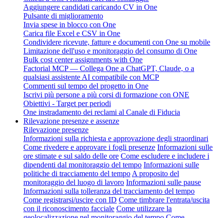
Aggiungere candidati caricando CV in One
Pulsante di miglioramento
Invia spese in blocco con One
Carica file Excel e CSV in One
Condividere ricevute, fatture e documenti con One su mobile
Limitazione dell'uso e monitoraggio del consumo di One
Bulk cost center assignments with One
Factorial MCP — Collega One a ChatGPT, Claude, o a
qualsiasi assistente AI compatibile con MCP
Commenti sul tempo del progetto in One
Iscrivi più persone a più corsi di formazione con ONE
Obiettivi - Target per periodi
One instradamento dei reclami al Canale di Fiducia
Rilevazione presenze e assenze
Rilevazione presenze
Informazioni sulla richiesta e approvazione degli straordinari
Come rivedere e approvare i fogli presenze
Informazioni sulle
ore stimate e sul saldo delle ore
Come escludere e includere i
dipendenti dal monitoraggio del tempo
Informazioni sulle
politiche di tracciamento del tempo
A proposito del
monitoraggio del luogo di lavoro
Informazioni sulle pause
Informazioni sulla tolleranza del tracciamento del tempo
Come registrarsi/uscire con ID
Come timbrare l'entrata/uscita
con il riconoscimento facciale
Come utilizzare la
geolocalizzazione nel monitoraggio del tempo
Come