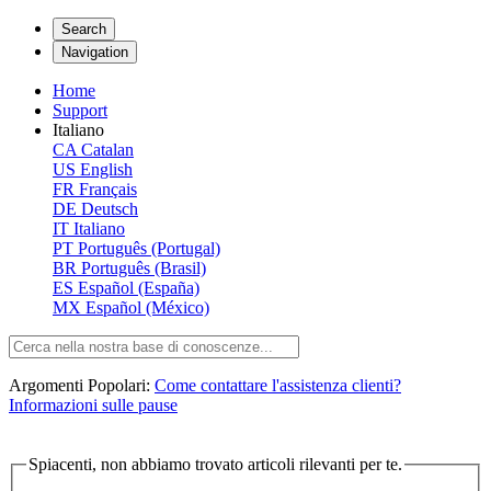
Search
Navigation
Home
Support
Italiano
CA
Catalan
US
English
FR
Français
DE
Deutsch
IT
Italiano
PT
Português (Portugal)
BR
Português (Brasil)
ES
Español (España)
MX
Español (México)
Argomenti Popolari:
Come contattare l'assistenza clienti?
Informazioni sulle pause
Spiacenti, non abbiamo trovato articoli rilevanti per te.