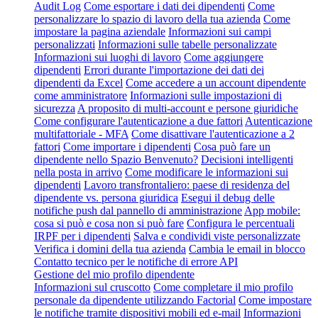
Audit Log
Come esportare i dati dei dipendenti
Come
personalizzare lo spazio di lavoro della tua azienda
Come
impostare la pagina aziendale
Informazioni sui campi
personalizzati
Informazioni sulle tabelle personalizzate
Informazioni sui luoghi di lavoro
Come aggiungere
dipendenti
Errori durante l'importazione dei dati dei
dipendenti da Excel
Come accedere a un account dipendente
come amministratore
Informazioni sulle impostazioni di
sicurezza
A proposito di multi-account e persone giuridiche
Come configurare l'autenticazione a due fattori
Autenticazione
multifattoriale - MFA
Come disattivare l'autenticazione a 2
fattori
Come importare i dipendenti
Cosa può fare un
dipendente nello Spazio Benvenuto?
Decisioni intelligenti
nella posta in arrivo
Come modificare le informazioni sui
dipendenti
Lavoro transfrontaliero: paese di residenza del
dipendente vs. persona giuridica
Esegui il debug delle
notifiche push dal pannello di amministrazione
App mobile:
cosa si può e cosa non si può fare
Configura le percentuali
IRPF per i dipendenti
Salva e condividi viste personalizzate
Verifica i domini della tua azienda
Cambia le email in blocco
Contatto tecnico per le notifiche di errore API
Gestione del mio profilo dipendente
Informazioni sul cruscotto
Come completare il mio profilo
personale da dipendente utilizzando Factorial
Come impostare
le notifiche tramite dispositivi mobili ed e-mail
Informazioni