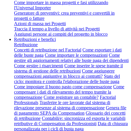
Come importare in massa progetti e fasi utilizzando
l'Universal Importer
Generatore di preventivi: crea preventivi e convertili in
progetti o fatture
Azioni di massa nei Progetti
Traccia il tempo a livello di attività nei Progetti
Aggiungi persone ai compiti del progetto in blocco
Retribuzioni e benefici
Retribuzione
Concetti di retribuzione nel Factorial
Come esportare i dati
delle buste paga
Come importare le compensazioni
Come
gestire gli aggiornamenti relativi alle buste paga dei dipendenti
Come gestire i risarcimenti
Come inserire le spese tramite il
sistema di gestione delle retribuzioni
Come aggiungere
compensazioni aggiuntive in blocco ai contratti?
Stato del
ciclo: monitora e controlla l'elaborazione delle buste paga
Come impostare il buono pasto come compensazione
Come
compensare i dati di rilevamento del tempo tramite la
compensazione
Come registrare un contabile?
Factorial
Professionals
Trasferire le ore lavorate dal sistema di
rilevazione presenze al sistema di compensazione
Genera file
di pagamento SEPA da Compensation
Glossario dei concetti
di retribuzione
Contabili/e: sincronizza ed esporta le variabili
retributive di Compensation da Professionisti
Data di chiusura
personalizzata per i cicli di busta paga