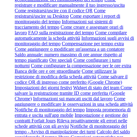
registrare e modificare manualmente il tuo ingresso/uscita
Come registrarsi/uscire con il codice QR
Come
registrarsi/uscire su Desktop
Come esportare i report di
monitoraggio del tempo
Informazioni sui sistemi di
tracciamento del tempo
Come creare e assegnare orari di
lavoro
FAQ sulla registrazione del tempo
Come compilare
automaticamente la scheda attività
Informazioni sugli avvisi di
monitoraggio del tempo
Compensazione per tempo extra
Come aggiungere o modificare un'assenza a un contatore
Saldo annuale: numero massimo di ore annue rispetto al
tempo pianificato
Ore speciali
Come configurare i turni
notturni
Come configurare la compensazione per le ore extra
Banca delle ore e ore straordinarie
Come utilizzare la
restrizione di modifica della scheda attività
Come salvare il
codice QR di ingresso come preferito (Google Chrome)
Impostazioni dei giorni festivi
Widget di stato del team
Come
salvare la registrazione tramite ID come preferita (Google
Chrome)
Informazioni sui mancati usciti dal lavoro
Come
aggiungere o modificare le osservazioni in una scheda attività
Notifiche di monitoraggio del tempo
Imposta promemoria di
entrata e uscita sull'app mobile
Impostazione e gestione dei
contratti Forfait Jours
Rileva proattivamente gli errori nelle
schede attività con gli avvisi
Notifiche di monitoraggio del
tempo - Avviso di manipolazione dei turni
Calcolo del saldo