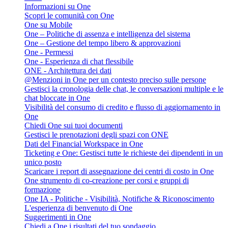
Informazioni su One
Scopri le comunità con One
One su Mobile
One – Politiche di assenza e intelligenza del sistema
One – Gestione del tempo libero & approvazioni
One - Permessi
One - Esperienza di chat flessibile
ONE - Architettura dei dati
@Menzioni in One per un contesto preciso sulle persone
Gestisci la cronologia delle chat, le conversazioni multiple e le
chat bloccate in One
Visibilità del consumo di credito e flusso di aggiornamento in
One
Chiedi One sui tuoi documenti
Gestisci le prenotazioni degli spazi con ONE
Dati del Financial Workspace in One
Ticketing e One: Gestisci tutte le richieste dei dipendenti in un
unico posto
Scaricare i report di assegnazione dei centri di costo in One
One strumento di co-creazione per corsi e gruppi di
formazione
One IA - Politiche - Visibilità, Notifiche & Riconoscimento
L'esperienza di benvenuto di One
Suggerimenti in One
Chiedi a One i risultati del tuo sondaggio