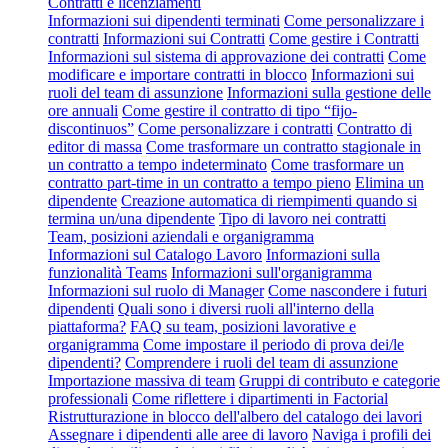
Contratti e licenziamenti
Informazioni sui dipendenti terminati
Come personalizzare i
contratti
Informazioni sui Contratti
Come gestire i Contratti
Informazioni sul sistema di approvazione dei contratti
Come
modificare e importare contratti in blocco
Informazioni sui
ruoli del team di assunzione
Informazioni sulla gestione delle
ore annuali
Come gestire il contratto di tipo “fijo-
discontinuos”
Come personalizzare i contratti
Contratto di
editor di massa
Come trasformare un contratto stagionale in
un contratto a tempo indeterminato
Come trasformare un
contratto part-time in un contratto a tempo pieno
Elimina un
dipendente
Creazione automatica di riempimenti quando si
termina un/una dipendente
Tipo di lavoro nei contratti
Team, posizioni aziendali e organigramma
Informazioni sul Catalogo Lavoro
Informazioni sulla
funzionalità Teams
Informazioni sull'organigramma
Informazioni sul ruolo di Manager
Come nascondere i futuri
dipendenti
Quali sono i diversi ruoli all'interno della
piattaforma?
FAQ su team, posizioni lavorative e
organigramma
Come impostare il periodo di prova dei/le
dipendenti?
Comprendere i ruoli del team di assunzione
Importazione massiva di team
Gruppi di contributo e categorie
professionali
Come riflettere i dipartimenti in Factorial
Ristrutturazione in blocco dell'albero del catalogo dei lavori
Assegnare i dipendenti alle aree di lavoro
Naviga i profili dei