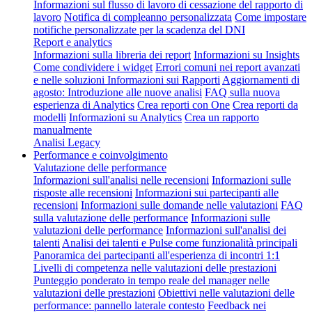
Informazioni sul flusso di lavoro di cessazione del rapporto di
lavoro
Notifica di compleanno personalizzata
Come impostare
notifiche personalizzate per la scadenza del DNI
Report e analytics
Informazioni sulla libreria dei report
Informazioni su Insights
Come condividere i widget
Errori comuni nei report avanzati
e nelle soluzioni
Informazioni sui Rapporti
Aggiornamenti di
agosto: Introduzione alle nuove analisi
FAQ sulla nuova
esperienza di Analytics
Crea reporti con One
Crea reporti da
modelli
Informazioni su Analytics
Crea un rapporto
manualmente
Analisi Legacy
Performance e coinvolgimento
Valutazione delle performance
Informazioni sull'analisi nelle recensioni
Informazioni sulle
risposte alle recensioni
Informazioni sui partecipanti alle
recensioni
Informazioni sulle domande nelle valutazioni
FAQ
sulla valutazione delle performance
Informazioni sulle
valutazioni delle performance
Informazioni sull'analisi dei
talenti
Analisi dei talenti e Pulse come funzionalità principali
Panoramica dei partecipanti all'esperienza di incontri 1:1
Livelli di competenza nelle valutazioni delle prestazioni
Punteggio ponderato in tempo reale del manager nelle
valutazioni delle prestazioni
Obiettivi nelle valutazioni delle
performance: pannello laterale contesto
Feedback nei