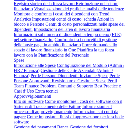
Registro storico della forza lavoro
Retribuzione nel settore
finanziario
Visualizzazione dei grafici e analisi delle tendenze
Monitora e confronta i costi dei dipendenti con Trend
Analytics
Impostazioni centri di costo: scheda Azioni in
blocco e Persone
Centri di costo personalizzati nelle spese dei
dipendenti
Impostazioni dell'area di lavoro finanziaria
Informazioni sul numero di dipendenti a tempo pieno (FTE)
nel settore finanziario.
Confronto tra i concetti di gestione
delle buste paga in ambito finanziario
Porre domande allo
spazio di lavoro finanziario in One
Pianifica la tua forza
lavoro con la Pianificazione del Personale
Spese
Introduzione alle Spese
Configurazione del Modulo (Admin /
HR / Finanza)
Gestione delle Carte Aziendali (Admin /
Finanza)
Per le Persone Dipendenti: Inviare le Spese
Per le
Persone Approvanti: Revisionare e Gestire le Spese
Per il
Team Finance
Problemi Comuni e Supporto
Best Practice e
Casi d’Uso
Extra tecnici
Approvvigionamenti
Info su Software
Come monitorare i costi dei software con il
Sistema di Tracciamento delle Fatture
Informazioni sul
processo di approvvigionamento
Informazioni sui conti da
pagare
Come impostare i flussi di approvazione per le schede
software
Gestione dei pagamenti
Banca
Gestione dei fornitori