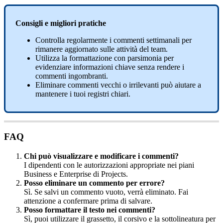
Consigli
e
migliori
pratiche
Controlla
regolarmente
i
commenti
settimanali
per
rimanere
aggiornato
sulle
attivit
à
del
team
.
Utilizza
la
formattazione
con
parsimonia
per
evidenziare
informazioni
chiave
senza
rendere
i
commenti
ingombranti
.
Eliminare
commenti
vecchi
o
irrilevanti
pu
ò
aiutare
a
mantenere
i
tuoi
registri
chiari
.
FAQ
Chi
pu
ò
visualizzare
e
modificare
i
commenti
?
I
dipendenti
con
le
autorizzazioni
appropriate
nei
piani
Business
e
Enterprise
di
Projects
.
Posso
eliminare
un
commento
per
errore
?
S
ì
.
Se
salvi
un
commento
vuoto
,
verr
à
eliminato
.
Fai
attenzione
a
confermare
prima
di
salvare
.
Posso
formattare
il
testo
nei
commenti
?
S
ì
,
puoi
utilizzare
il
grassetto
,
il
corsivo
e
la
sottolineatura
per