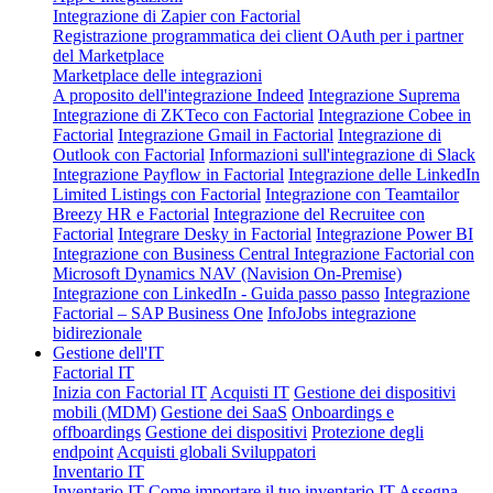
Integrazione di Zapier con Factorial
Registrazione programmatica dei client OAuth per i partner
del Marketplace
Marketplace delle integrazioni
A proposito dell'integrazione Indeed
Integrazione Suprema
Integrazione di ZKTeco con Factorial
Integrazione Cobee in
Factorial
Integrazione Gmail in Factorial
Integrazione di
Outlook con Factorial
Informazioni sull'integrazione di Slack
Integrazione Payflow in Factorial
Integrazione delle LinkedIn
Limited Listings con Factorial
Integrazione con Teamtailor
Breezy HR e Factorial
Integrazione del Recruitee con
Factorial
Integrare Desky in Factorial
Integrazione Power BI
Integrazione con Business Central
Integrazione Factorial con
Microsoft Dynamics NAV (Navision On-Premise)
Integrazione con LinkedIn - Guida passo passo
Integrazione
Factorial – SAP Business One
InfoJobs integrazione
bidirezionale
Gestione dell'IT
Factorial IT
Inizia con Factorial IT
Acquisti IT
Gestione dei dispositivi
mobili (MDM)
Gestione dei SaaS
Onboardings e
offboardings
Gestione dei dispositivi
Protezione degli
endpoint
Acquisti globali
Sviluppatori
Inventario IT
Inventario IT
Come importare il tuo inventario IT
Assegna