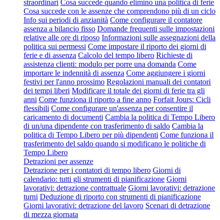
straordinari
Cosa succede quando elimino una politica di ferie
Cosa succede con le assenze che comprendono più di un ciclo
Info sui periodi di anzianità
Come configurare il contatore
assenza a bilancio fisso
Domande frequenti sulle impostazioni
relative alle ore di riposo
Informazioni sulle assegnazioni della
politica sui permessi
Come impostare il riporto dei giorni di
ferie e di assenza
Calcolo del tempo libero
Richieste di
assistenza clienti: modulo per porre una domanda
Come
importare le indennità di assenza
Come aggiungere i giorni
festivi per l'anno prossimo
Regolazioni manuali dei contatori
dei tempi liberi
Modificare il totale dei giorni di ferie tra gli
anni
Come funziona il riporto a fine anno
Forfait Jours: Cicli
flessibili
Come configurare un'assenza per consentire il
caricamento di documenti
Cambia la politica di Tempo Libero
di un/una dipendente con trasferimento di saldo
Cambia la
politica di Tempo Libero per più dipendenti
Come funziona il
trasferimento del saldo quando si modificano le politiche di
Tempo Libero
Detrazioni per assenze
Detrazione per i contatori di tempo libero
Giorni di
calendario: tutti gli strumenti di pianificazione
Giorni
lavorativi: detrazione contrattuale
Giorni lavorativi: detrazione
turni
Deduzione di riporto con strumenti di pianificazione
Giorni lavorativi: detrazione del lavoro
Scenari di detrazione
di mezza giornata