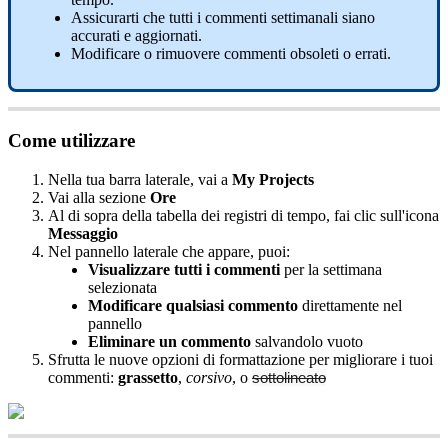
Assicurarti
che
tutti
i
commenti
settimanali
siano
accurati
e
aggiornati
.
Modificare
o
rimuovere
commenti
obsoleti
o
errati
.
Come
utilizzare
Nella
tua
barra
laterale
,
vai
a
My
Projects
Vai
alla
sezione
Ore
Al
di
sopra
della
tabella
dei
registri
di
tempo
,
fai
clic
sull
'
icona
Messaggio
Nel
pannello
laterale
che
appare
,
puoi
:
Visualizzare
tutti
i
commenti
per
la
settimana
selezionata
Modificare
qualsiasi
commento
direttamente
nel
pannello
Eliminare
un
commento
salvandolo
vuoto
Sfrutta
le
nuove
opzioni
di
formattazione
per
migliorare
i
tuoi
commenti
:
grassetto
,
corsivo
,
o
sottolineato