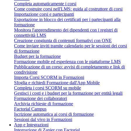
Completa automaticamente i corsi
Come costruire corsi nell'LMS: guida al costruttore di corsi
Importazione corsi e partecipanti
Esportazione in blocco dei certificati per i partecipanti alla
formazione
Monitora l'apprendimento dei dipendenti con i registri di
connettività LMS
Creazione congiunta di contenuti formativi con ONE
Come inviare inviti tramite calendario per le sessioni dei corsi
di formazione
Budget per la formazione
Formazione mobile ed esperienza con le piattaforme LMS
Pubblicazione di un corso: avvisi di completamento e link di
condivisione
Importa Corsi SCORM in Formazioni
Sfoglia e richiedi Formazione dall'App Mobile
Completa i corsi SCORM su mobile
Gestisci i costi e i budget per la formazione per entità legali
Formazione dei collaboratori
Archivia richieste di formazione
Factorial Campus
Iscrizione automatica ai corsi di formazione
Sessioni dal vivo in Formazioni
App e Integrazioni
Integrazione di Zapier con Factorial