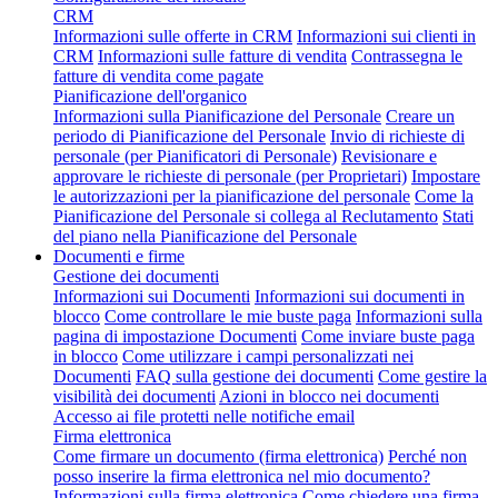
CRM
Informazioni sulle offerte in CRM
Informazioni sui clienti in
CRM
Informazioni sulle fatture di vendita
Contrassegna le
fatture di vendita come pagate
Pianificazione dell'organico
Informazioni sulla Pianificazione del Personale
Creare un
periodo di Pianificazione del Personale
Invio di richieste di
personale (per Pianificatori di Personale)
Revisionare e
approvare le richieste di personale (per Proprietari)
Impostare
le autorizzazioni per la pianificazione del personale
Come la
Pianificazione del Personale si collega al Reclutamento
Stati
del piano nella Pianificazione del Personale
Documenti e firme
Gestione dei documenti
Informazioni sui Documenti
Informazioni sui documenti in
blocco
Come controllare le mie buste paga
Informazioni sulla
pagina di impostazione Documenti
Come inviare buste paga
in blocco
Come utilizzare i campi personalizzati nei
Documenti
FAQ sulla gestione dei documenti
Come gestire la
visibilità dei documenti
Azioni in blocco nei documenti
Accesso ai file protetti nelle notifiche email
Firma elettronica
Come firmare un documento (firma elettronica)
Perché non
posso inserire la firma elettronica nel mio documento?
Informazioni sulla firma elettronica
Come chiedere una firma