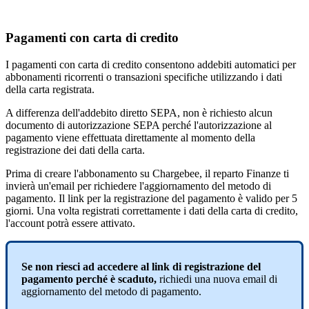
Pagamenti
con
carta
di
credito
I
pagamenti
con
carta
di
credito
consentono
addebiti
automatici
per
abbonamenti
ricorrenti
o
transazioni
specifiche
utilizzando
i
dati
della
carta
registrata
.
A
differenza
dell
'
addebito
diretto
SEPA
,
non
è
richiesto
alcun
documento
di
autorizzazione
SEPA
perch
é
l
'
autorizzazione
al
pagamento
viene
effettuata
direttamente
al
momento
della
registrazione
dei
dati
della
carta
.
Prima
di
creare
l
'
abbonamento
su
Chargebee
,
il
reparto
Finanze
ti
invier
à
un
'
email
per
richiedere
l
'
aggiornamento
del
metodo
di
pagamento
.
Il
link
per
la
registrazione
del
pagamento
è
valido
per
5
giorni
.
Una
volta
registrati
correttamente
i
dati
della
carta
di
credito
,
l
'
account
potr
à
essere
attivato
.
Se
non
riesci
ad
accedere
al
link
di
registrazione
del
pagamento
perch
é
è
scaduto
,
richiedi
una
nuova
email
di
aggiornamento
del
metodo
di
pagamento
.