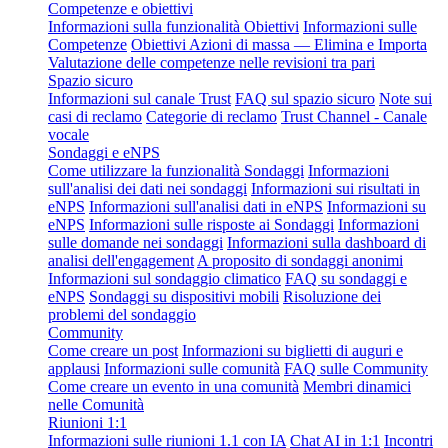
Competenze e obiettivi
Informazioni sulla funzionalità Obiettivi
Informazioni sulle
Competenze
Obiettivi Azioni di massa — Elimina e Importa
Valutazione delle competenze nelle revisioni tra pari
Spazio sicuro
Informazioni sul canale Trust
FAQ sul spazio sicuro
Note sui
casi di reclamo
Categorie di reclamo
Trust Channel - Canale
vocale
Sondaggi e eNPS
Come utilizzare la funzionalità Sondaggi
Informazioni
sull'analisi dei dati nei sondaggi
Informazioni sui risultati in
eNPS
Informazioni sull'analisi dati in eNPS
Informazioni su
eNPS
Informazioni sulle risposte ai Sondaggi
Informazioni
sulle domande nei sondaggi
Informazioni sulla dashboard di
analisi dell'engagement
A proposito di sondaggi anonimi
Informazioni sul sondaggio climatico
FAQ su sondaggi e
eNPS
Sondaggi su dispositivi mobili
Risoluzione dei
problemi del sondaggio
Community
Come creare un post
Informazioni su biglietti di auguri e
applausi
Informazioni sulle comunità
FAQ sulle Community
Come creare un evento in una comunità
Membri dinamici
nelle Comunità
Riunioni 1:1
Informazioni sulle riunioni 1.1 con IA
Chat AI in 1:1
Incontri