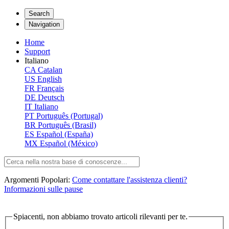
Search
Navigation
Home
Support
Italiano
CA
Catalan
US
English
FR
Français
DE
Deutsch
IT
Italiano
PT
Português (Portugal)
BR
Português (Brasil)
ES
Español (España)
MX
Español (México)
Argomenti Popolari:
Come contattare l'assistenza clienti?
Informazioni sulle pause
Spiacenti, non abbiamo trovato articoli rilevanti per te.