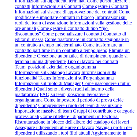
Informazioni sui dipendenti terminati
Come personalizzare i
contratti
Informazioni sui Contratti
Come gestire i Contratti
Informazioni sul sistema di approvazione dei contratti
Come
modificare e importare contratti in blocco
Informazioni sui
ruoli del team di assunzione
Informazioni sulla gestione delle
ore annuali
Come gestire il contratto di tipo “fijo-
discontinuos”
Come personalizzare i contratti
Contratto di
editor di massa
Come trasformare un contratto stagionale in
un contratto a tempo indeterminato
Come trasformare un
contratto part-time in un contratto a tempo pieno
Elimina un
dipendente
Creazione automatica di riempimenti quando si
termina un/una dipendente
Tipo di lavoro nei contratti
Team, posizioni aziendali e organigramma
Informazioni sul Catalogo Lavoro
Informazioni sulla
funzionalità Teams
Informazioni sull'organigramma
Informazioni sul ruolo di Manager
Come nascondere i futuri
dipendenti
Quali sono i diversi ruoli all'interno della
piattaforma?
FAQ su team, posizioni lavorative e
organigramma
Come impostare il periodo di prova dei/le
dipendenti?
Comprendere i ruoli del team di assunzione
Importazione massiva di team
Gruppi di contributo e categorie
professionali
Come riflettere i dipartimenti in Factorial
Ristrutturazione in blocco dell'albero del catalogo dei lavori
Assegnare i dipendenti alle aree di lavoro
Naviga i profili dei
dipendenti utilizzando i tuoi filtri attuali
Aggiornamento in