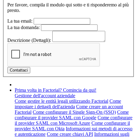
Per favore, compila il modulo qui sotto e ti risponderemo al più
presto.
La tua email:
La tua domanda:
Descrizione (Dettagli):
Prima volta in Factorial? Comincia da qui!
Gestione dell'account aziendale
Come gestire le entità legali utilizzando Factorial
Come
impostare i dettagli dell'azienda
Come creare un account
Factorial
Come configurare il Single Sign-On (SSO)
Come
configurare il provider SAML con Google
Come configurare
il provider SAML con Microsoft Azure
Come configurare il
provider SAML con Okta
Informazioni sui metodi di accesso
e autenticazione
Come creare chiavi API
Informazioni sugli