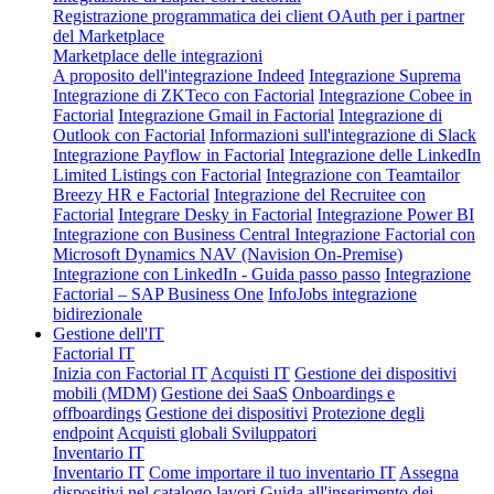
Registrazione programmatica dei client OAuth per i partner
del Marketplace
Marketplace delle integrazioni
A proposito dell'integrazione Indeed
Integrazione Suprema
Integrazione di ZKTeco con Factorial
Integrazione Cobee in
Factorial
Integrazione Gmail in Factorial
Integrazione di
Outlook con Factorial
Informazioni sull'integrazione di Slack
Integrazione Payflow in Factorial
Integrazione delle LinkedIn
Limited Listings con Factorial
Integrazione con Teamtailor
Breezy HR e Factorial
Integrazione del Recruitee con
Factorial
Integrare Desky in Factorial
Integrazione Power BI
Integrazione con Business Central
Integrazione Factorial con
Microsoft Dynamics NAV (Navision On-Premise)
Integrazione con LinkedIn - Guida passo passo
Integrazione
Factorial – SAP Business One
InfoJobs integrazione
bidirezionale
Gestione dell'IT
Factorial IT
Inizia con Factorial IT
Acquisti IT
Gestione dei dispositivi
mobili (MDM)
Gestione dei SaaS
Onboardings e
offboardings
Gestione dei dispositivi
Protezione degli
endpoint
Acquisti globali
Sviluppatori
Inventario IT
Inventario IT
Come importare il tuo inventario IT
Assegna
dispositivi nel catalogo lavori
Guida all'inserimento dei