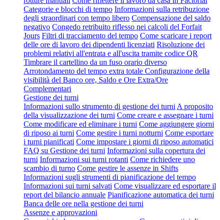
rotture manuali
Come riflettere il lavoro da casa in Factorial
Categorie e blocchi di tempo
Informazioni sulla retribuzione
degli straordinari con tempo libero
Compensazione del saldo
negativo
Congedo retribuito riflesso nei calcoli del Forfait
Jours
Filtri di tracciamento del tempo
Come scaricare i report
delle ore di lavoro dei dipendenti licenziati
Risoluzione dei
problemi relativi all'entrata e all'uscita tramite codice QR
Timbrare il cartellino da un fuso orario diverso
Arrotondamento del tempo extra totale
Configurazione della
visibilità del Banco ore, Saldo e Ore Extra/Ore
Complementari
Gestione dei turni
Informazioni sullo strumento di gestione dei turni
A proposito
della visualizzazione dei turni
Come creare e assegnare i turni
Come modificare ed eliminare i turni
Come aggiungere giorni
di riposo ai turni
Come gestire i turni notturni
Come esportare
i turni pianificati
Come impostare i giorni di riposo automatici
FAQ su Gestione dei turni
Informazioni sulla copertura dei
turni
Informazioni sui turni rotanti
Come richiedere uno
scambio di turno
Come gestire le assenze in Shifts
Informazioni sugli strumenti di pianificazione del tempo
Informazioni sui turni salvati
Come visualizzare ed esportare il
report del bilancio annuale
Pianificazione automatica dei turni
Banca delle ore nella gestione dei turni
Assenze e approvazioni