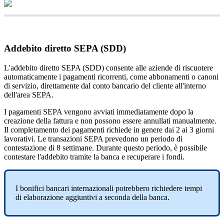
Addebito
diretto
SEPA
(
SDD
)
L
'
addebito
diretto
SEPA
(
SDD
)
consente
alle
aziende
di
riscuotere
automaticamente
i
pagamenti
ricorrenti
,
come
abbonamenti
o
canoni
di
servizio
,
direttamente
dal
conto
bancario
del
cliente
all
'
interno
dell
'
area
SEPA
.
I
pagamenti
SEPA
vengono
avviati
immediatamente
dopo
la
creazione
della
fattura
e
non
possono
essere
annullati
manualmente
.
Il
completamento
dei
pagamenti
richiede
in
genere
dai
2
ai
3
giorni
lavorativi
.
Le
transazioni
SEPA
prevedono
un
periodo
di
contestazione
di
8
settimane
.
Durante
questo
periodo
,
è
possibile
contestare
l
'
addebito
tramite
la
banca
e
recuperare
i
fondi
.
I
bonifici
bancari
internazionali
potrebbero
richiedere
tempi
di
elaborazione
aggiuntivi
a
seconda
della
banca
.