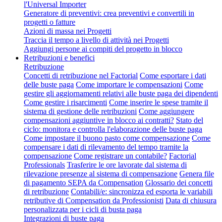
l'Universal Importer
Generatore di preventivi: crea preventivi e convertili in
progetti o fatture
Azioni di massa nei Progetti
Traccia il tempo a livello di attività nei Progetti
Aggiungi persone ai compiti del progetto in blocco
Retribuzioni e benefici
Retribuzione
Concetti di retribuzione nel Factorial
Come esportare i dati
delle buste paga
Come importare le compensazioni
Come
gestire gli aggiornamenti relativi alle buste paga dei dipendenti
Come gestire i risarcimenti
Come inserire le spese tramite il
sistema di gestione delle retribuzioni
Come aggiungere
compensazioni aggiuntive in blocco ai contratti?
Stato del
ciclo: monitora e controlla l'elaborazione delle buste paga
Come impostare il buono pasto come compensazione
Come
compensare i dati di rilevamento del tempo tramite la
compensazione
Come registrare un contabile?
Factorial
Professionals
Trasferire le ore lavorate dal sistema di
rilevazione presenze al sistema di compensazione
Genera file
di pagamento SEPA da Compensation
Glossario dei concetti
di retribuzione
Contabili/e: sincronizza ed esporta le variabili
retributive di Compensation da Professionisti
Data di chiusura
personalizzata per i cicli di busta paga
Integrazioni di buste paga