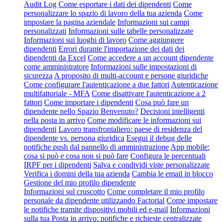
Audit Log
Come esportare i dati dei dipendenti
Come
personalizzare lo spazio di lavoro della tua azienda
Come
impostare la pagina aziendale
Informazioni sui campi
personalizzati
Informazioni sulle tabelle personalizzate
Informazioni sui luoghi di lavoro
Come aggiungere
dipendenti
Errori durante l'importazione dei dati dei
dipendenti da Excel
Come accedere a un account dipendente
come amministratore
Informazioni sulle impostazioni di
sicurezza
A proposito di multi-account e persone giuridiche
Come configurare l'autenticazione a due fattori
Autenticazione
multifattoriale - MFA
Come disattivare l'autenticazione a 2
fattori
Come importare i dipendenti
Cosa può fare un
dipendente nello Spazio Benvenuto?
Decisioni intelligenti
nella posta in arrivo
Come modificare le informazioni sui
dipendenti
Lavoro transfrontaliero: paese di residenza del
dipendente vs. persona giuridica
Esegui il debug delle
notifiche push dal pannello di amministrazione
App mobile:
cosa si può e cosa non si può fare
Configura le percentuali
IRPF per i dipendenti
Salva e condividi viste personalizzate
Verifica i domini della tua azienda
Cambia le email in blocco
Gestione del mio profilo dipendente
Informazioni sul cruscotto
Come completare il mio profilo
personale da dipendente utilizzando Factorial
Come impostare
le notifiche tramite dispositivi mobili ed e-mail
Informazioni
sulla tua Posta in arrivo: notifiche e richieste centralizzate