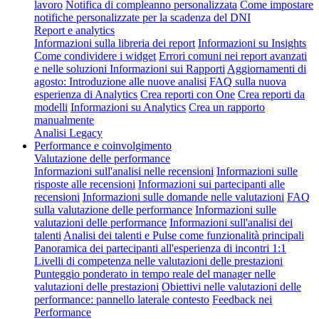
lavoro
Notifica di compleanno personalizzata
Come impostare
notifiche personalizzate per la scadenza del DNI
Report e analytics
Informazioni sulla libreria dei report
Informazioni su Insights
Come condividere i widget
Errori comuni nei report avanzati
e nelle soluzioni
Informazioni sui Rapporti
Aggiornamenti di
agosto: Introduzione alle nuove analisi
FAQ sulla nuova
esperienza di Analytics
Crea reporti con One
Crea reporti da
modelli
Informazioni su Analytics
Crea un rapporto
manualmente
Analisi Legacy
Performance e coinvolgimento
Valutazione delle performance
Informazioni sull'analisi nelle recensioni
Informazioni sulle
risposte alle recensioni
Informazioni sui partecipanti alle
recensioni
Informazioni sulle domande nelle valutazioni
FAQ
sulla valutazione delle performance
Informazioni sulle
valutazioni delle performance
Informazioni sull'analisi dei
talenti
Analisi dei talenti e Pulse come funzionalità principali
Panoramica dei partecipanti all'esperienza di incontri 1:1
Livelli di competenza nelle valutazioni delle prestazioni
Punteggio ponderato in tempo reale del manager nelle
valutazioni delle prestazioni
Obiettivi nelle valutazioni delle
performance: pannello laterale contesto
Feedback nei
Performance