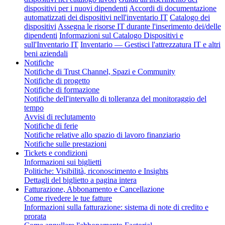
dispositivi per i nuovi dipendenti
Accordi di documentazione
automatizzati dei dispositivi nell'inventario IT
Catalogo dei
dispositivi
Assegna le risorse IT durante l'inserimento dei/delle
dipendenti
Informazioni sul Catalogo Dispositivi e
sull'Inventario IT
Inventario — Gestisci l'attrezzatura IT e altri
beni aziendali
Notifiche
Notifiche di Trust Channel, Spazi e Community
Notifiche di progetto
Notifiche di formazione
Notifiche dell'intervallo di tolleranza del monitoraggio del
tempo
Avvisi di reclutamento
Notifiche di ferie
Notifiche relative allo spazio di lavoro finanziario
Notifiche sulle prestazioni
Tickets e condizioni
Informazioni sui biglietti
Politiche: Visibilità, riconoscimento e Insights
Dettagli del biglietto a pagina intera
Fatturazione, Abbonamento e Cancellazione
Come rivedere le tue fatture
Informazioni sulla fatturazione: sistema di note di credito e
prorata