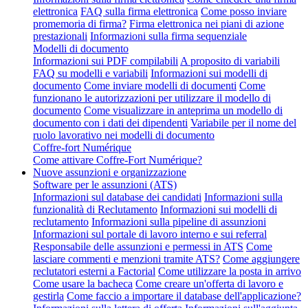
elettronica
FAQ sulla firma elettronica
Come posso inviare
promemoria di firma?
Firma elettronica nei piani di azione
prestazionali
Informazioni sulla firma sequenziale
Modelli di documento
Informazioni sui PDF compilabili
A proposito di variabili
FAQ su modelli e variabili
Informazioni sui modelli di
documento
Come inviare modelli di documenti
Come
funzionano le autorizzazioni per utilizzare il modello di
documento
Come visualizzare in anteprima un modello di
documento con i dati dei dipendenti
Variabile per il nome del
ruolo lavorativo nei modelli di documento
Coffre-fort Numérique
Come attivare Coffre-Fort Numérique?
Nuove assunzioni e organizzazione
Software per le assunzioni (ATS)
Informazioni sul database dei candidati
Informazioni sulla
funzionalità di Reclutamento
Informazioni sui modelli di
reclutamento
Informazioni sulla pipeline di assunzioni
Informazioni sul portale di lavoro interno e sui referral
Responsabile delle assunzioni e permessi in ATS
Come
lasciare commenti e menzioni tramite ATS?
Come aggiungere
reclutatori esterni a Factorial
Come utilizzare la posta in arrivo
Come usare la bacheca
Come creare un'offerta di lavoro e
gestirla
Come faccio a importare il database dell'applicazione?