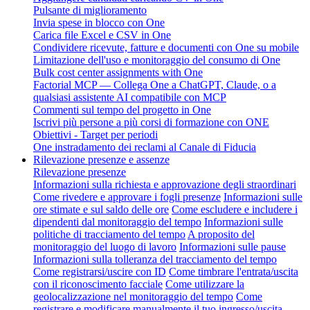
Pulsante di miglioramento
Invia spese in blocco con One
Carica file Excel e CSV in One
Condividere ricevute, fatture e documenti con One su mobile
Limitazione dell'uso e monitoraggio del consumo di One
Bulk cost center assignments with One
Factorial MCP — Collega One a ChatGPT, Claude, o a
qualsiasi assistente AI compatibile con MCP
Commenti sul tempo del progetto in One
Iscrivi più persone a più corsi di formazione con ONE
Obiettivi - Target per periodi
One instradamento dei reclami al Canale di Fiducia
Rilevazione presenze e assenze
Rilevazione presenze
Informazioni sulla richiesta e approvazione degli straordinari
Come rivedere e approvare i fogli presenze
Informazioni sulle
ore stimate e sul saldo delle ore
Come escludere e includere i
dipendenti dal monitoraggio del tempo
Informazioni sulle
politiche di tracciamento del tempo
A proposito del
monitoraggio del luogo di lavoro
Informazioni sulle pause
Informazioni sulla tolleranza del tracciamento del tempo
Come registrarsi/uscire con ID
Come timbrare l'entrata/uscita
con il riconoscimento facciale
Come utilizzare la
geolocalizzazione nel monitoraggio del tempo
Come
registrare e modificare manualmente il tuo ingresso/uscita