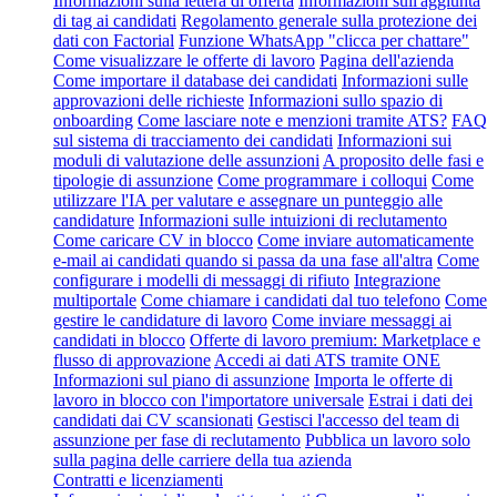
Informazioni sulla lettera di offerta
Informazioni sull'aggiunta
di tag ai candidati
Regolamento generale sulla protezione dei
dati con Factorial
Funzione WhatsApp "clicca per chattare"
Come visualizzare le offerte di lavoro
Pagina dell'azienda
Come importare il database dei candidati
Informazioni sulle
approvazioni delle richieste
Informazioni sullo spazio di
onboarding
Come lasciare note e menzioni tramite ATS?
FAQ
sul sistema di tracciamento dei candidati
Informazioni sui
moduli di valutazione delle assunzioni
A proposito delle fasi e
tipologie di assunzione
Come programmare i colloqui
Come
utilizzare l'IA per valutare e assegnare un punteggio alle
candidature
Informazioni sulle intuizioni di reclutamento
Come caricare CV in blocco
Come inviare automaticamente
e-mail ai candidati quando si passa da una fase all'altra
Come
configurare i modelli di messaggi di rifiuto
Integrazione
multiportale
Come chiamare i candidati dal tuo telefono
Come
gestire le candidature di lavoro
Come inviare messaggi ai
candidati in blocco
Offerte di lavoro premium: Marketplace e
flusso di approvazione
Accedi ai dati ATS tramite ONE
Informazioni sul piano di assunzione
Importa le offerte di
lavoro in blocco con l'importatore universale
Estrai i dati dei
candidati dai CV scansionati
Gestisci l'accesso del team di
assunzione per fase di reclutamento
Pubblica un lavoro solo
sulla pagina delle carriere della tua azienda
Contratti e licenziamenti