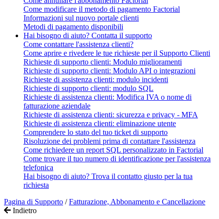
Come annullare l'abbonamento Factorial
Come modificare il metodo di pagamento Factorial
Informazioni sul nuovo portale clienti
Metodi di pagamento disponibili
Hai bisogno di aiuto? Contatta il supporto
Come contattare l'assistenza clienti?
Come aprire e rivedere le tue richieste per il Supporto Clienti
Richieste di supporto clienti: Modulo miglioramenti
Richieste di supporto clienti: Modulo API o integrazioni
Richieste di assistenza clienti: modulo incidenti
Richieste di supporto clienti: modulo SQL
Richieste di assistenza clienti: Modifica IVA o nome di
fatturazione aziendale
Richieste di assistenza clienti: sicurezza e privacy - MFA
Richieste di assistenza clienti: eliminazione utente
Comprendere lo stato del tuo ticket di supporto
Risoluzione dei problemi prima di contattare l'assistenza
Come richiedere un report SQL personalizzato in Factorial
Come trovare il tuo numero di identificazione per l'assistenza
telefonica
Hai bisogno di aiuto? Trova il contatto giusto per la tua
richiesta
Pagina di Supporto
/
Fatturazione, Abbonamento e Cancellazione
Indietro