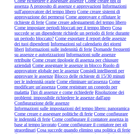
Come richiedere e assegnare assenze
Come creare tipi di
assenza
A proposito di assenze e approvazioni
Informazioni
sull'approvatore del tempo libero
Come creare sistemi di
approvazione dei permessi
Come approvare e rifiutare le
richieste di ferie
Come creare adeguamenti del tempo libero
Come impostare periodi bloccati per il tempo libero
Cosa
succede se un dipendente richiede un periodo di ferie durante
un periodo bloccato?
Come esportare il report delle assenze
dei tuoi dipendenti
Informazioni sul calendario dei giorni
liberi
Informazioni sulle indennità di ferie
Domande frequenti
su assenze e autorizzazioni
Informazioni sulle assenze
retribuite
Come creare tipologie di assenza per chiusure
aziendali
Come assegnare le assenze in blocco
Ruolo di
approvatore globale per le assenze
Consigli intelligenti per
approvare le assenze
Blocco delle richieste di 15/30 minuti
per le indennità orarie
Come eliminare un'assenza
Come
modificare un'assenza
Come registrare un congedo per
malattia
Tipi di assenze e come richiederle
Risoluzione dei
problemi: impossibile richiedere le assenze dall'app
Configurazione delle assenze
Informazioni sulle impostazioni del tempo libero: panoramica
Come creare e assegnare politiche di ferie
Come configurare
le indennità di ferie
Come configurare il contatore assenza in
base al tempo lavorato
Come configurare il contatore per gli
straordinari
Cosa succede quando elimino una politica di ferie