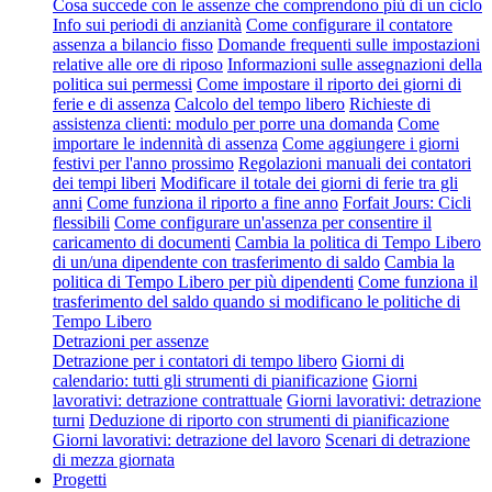
Cosa succede con le assenze che comprendono più di un ciclo
Info sui periodi di anzianità
Come configurare il contatore
assenza a bilancio fisso
Domande frequenti sulle impostazioni
relative alle ore di riposo
Informazioni sulle assegnazioni della
politica sui permessi
Come impostare il riporto dei giorni di
ferie e di assenza
Calcolo del tempo libero
Richieste di
assistenza clienti: modulo per porre una domanda
Come
importare le indennità di assenza
Come aggiungere i giorni
festivi per l'anno prossimo
Regolazioni manuali dei contatori
dei tempi liberi
Modificare il totale dei giorni di ferie tra gli
anni
Come funziona il riporto a fine anno
Forfait Jours: Cicli
flessibili
Come configurare un'assenza per consentire il
caricamento di documenti
Cambia la politica di Tempo Libero
di un/una dipendente con trasferimento di saldo
Cambia la
politica di Tempo Libero per più dipendenti
Come funziona il
trasferimento del saldo quando si modificano le politiche di
Tempo Libero
Detrazioni per assenze
Detrazione per i contatori di tempo libero
Giorni di
calendario: tutti gli strumenti di pianificazione
Giorni
lavorativi: detrazione contrattuale
Giorni lavorativi: detrazione
turni
Deduzione di riporto con strumenti di pianificazione
Giorni lavorativi: detrazione del lavoro
Scenari di detrazione
di mezza giornata
Progetti