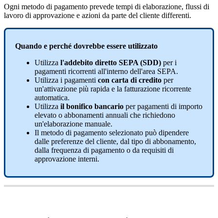
Ogni
metodo
di
pagamento
prevede
tempi
di
elaborazione
,
flussi
di
lavoro
di
approvazione
e
azioni
da
parte
del
cliente
differenti
.
Quando
e
perch
é
dovrebbe
essere
utilizzato
Utilizza
l
'
addebito
diretto
SEPA
(
SDD
)
per
i
pagamenti
ricorrenti
all
'
interno
dell
'
area
SEPA
.
Utilizza
i
pagamenti
con
carta
di
credito
per
un
'
attivazione
pi
ù
rapida
e
la
fatturazione
ricorrente
automatica
.
Utilizza
il
bonifico
bancario
per
pagamenti
di
importo
elevato
o
abbonamenti
annuali
che
richiedono
un
'
elaborazione
manuale
.
Il
metodo
di
pagamento
selezionato
pu
ò
dipendere
dalle
preferenze
del
cliente
,
dal
tipo
di
abbonamento
,
dalla
frequenza
di
pagamento
o
da
requisiti
di
approvazione
interni
.