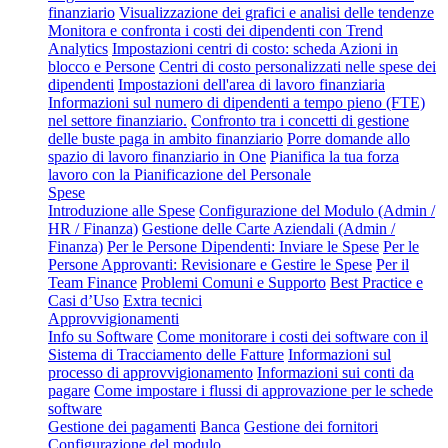
finanziario
Visualizzazione dei grafici e analisi delle tendenze
Monitora e confronta i costi dei dipendenti con Trend
Analytics
Impostazioni centri di costo: scheda Azioni in
blocco e Persone
Centri di costo personalizzati nelle spese dei
dipendenti
Impostazioni dell'area di lavoro finanziaria
Informazioni sul numero di dipendenti a tempo pieno (FTE)
nel settore finanziario.
Confronto tra i concetti di gestione
delle buste paga in ambito finanziario
Porre domande allo
spazio di lavoro finanziario in One
Pianifica la tua forza
lavoro con la Pianificazione del Personale
Spese
Introduzione alle Spese
Configurazione del Modulo (Admin /
HR / Finanza)
Gestione delle Carte Aziendali (Admin /
Finanza)
Per le Persone Dipendenti: Inviare le Spese
Per le
Persone Approvanti: Revisionare e Gestire le Spese
Per il
Team Finance
Problemi Comuni e Supporto
Best Practice e
Casi d’Uso
Extra tecnici
Approvvigionamenti
Info su Software
Come monitorare i costi dei software con il
Sistema di Tracciamento delle Fatture
Informazioni sul
processo di approvvigionamento
Informazioni sui conti da
pagare
Come impostare i flussi di approvazione per le schede
software
Gestione dei pagamenti
Banca
Gestione dei fornitori
Configurazione del modulo