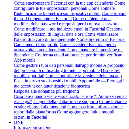
Come sincronizzare Factorial con la tua app calendario
Come
configurare le tue impostazioni personali
Come abilitare
l'autenticazione biometrica sui dispositivi mobili
Come trovare
il tuo ID dipendente in Factorial
Come richiedere una
modifica della password e requisiti per la nuova password
Come modificare il tuo indirizzo email in Factorial
Gestione
delle impostazioni di lingua, data e ora
Come visualizzare
l'orario di lavoro di un dipendente
Nome preferito in Factorial
Caricamento foto profilo
Come accedere Factorial per la
prima volta come dipendente
Come mandare in pensione un
dipendente
Conferma email automatica per domini verificati
App mobile
Come gestire i tuoi dati personali dall'app mobile
A proposito
del processo di onboarding tramite l'app mobile
Dispositivi
mobili supportati
Come controllare la versione della tua app
Posta in arrivo su dispositivi mobili
App mobile — Proteggi il
tuo account con autenticazione biometrica
Risposte alle domande più frequenti
Cosa fare quando viene visualizzato l'errore "L'indirizzo email
esiste già"
Lingue della piattaforma e supporto
Come inviare e
gestire gli inviti ai dipendenti
Come scaricare informazioni e
report dalla piattaforma
Come aggiungere link a moduli
esterni in Factorial
ONE
Informazioni su One