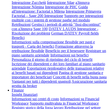
Integrazione Zucchetti
Integrazione Silae
a3innuva
Integrazione Nómina
Integrazione de PHC
Guida
all'integrazione: Factorial x Milena
Integrazione Primavera
Factorial – Sage 200 Integrazione
Supporto per integrazioni
multiple con i sistemi di gestione paghe nel modulo
Retribuzioni
Gestisci i periodi di attività "fissi-discontinui"
con a3innuva
Sage 100
DATEV LAUDS Integrazione -
Risoluzione dei problemi
German DATEV Payroll fields
Benefici
Informazioni sulla compensazione flessibile per pasti e
trasporti - Carta dei benefici
Formazione attraverso la
retribuzione flessibile
Beneficio per il benessere
Registrare un
piano sanitario aziendale
Informazioni sui benefici
Personalizza il giorno di ripristino del ciclo di benefit
Iscrizione dei dipendenti e dei loro familiari al piano sanitario
aziendale
Esportazioni riepilogative delle transazioni relative
ai benefit basati sui dipendenti
Pagina di gestione sanitaria e
importatore dei beneficiari
Concetti di benefit nella busta paga
Vantaggi per tutti i dipendenti spagnoli
Assicurazione sanitaria
gestita da broker
Finanze
Insight finanziari
Informazioni sui centri di costo
Informazioni su Financial
Workspace
Supporto multivaluta in Financial Workspace
Registro storico della forza lavoro
Retribuzione nel settore