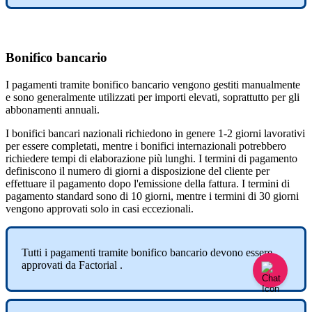
Bonifico
bancario
I
pagamenti
tramite
bonifico
bancario
vengono
gestiti
manualmente
e
sono
generalmente
utilizzati
per
importi
elevati
,
soprattutto
per
gli
abbonamenti
annuali
.
I
bonifici
bancari
nazionali
richiedono
in
genere
1
-
2
giorni
lavorativi
per
essere
completati
,
mentre
i
bonifici
internazionali
potrebbero
richiedere
tempi
di
elaborazione
pi
ù
lunghi
.
I
termini
di
pagamento
definiscono
il
numero
di
giorni
a
disposizione
del
cliente
per
effettuare
il
pagamento
dopo
l
'
emissione
della
fattura
.
I
termini
di
pagamento
standard
sono
di
10
giorni
,
mentre
i
termini
di
30
giorni
vengono
approvati
solo
in
casi
eccezionali
.
Tutti
i
pagamenti
tramite
bonifico
bancario
devono
essere
approvati
da
Factorial
.