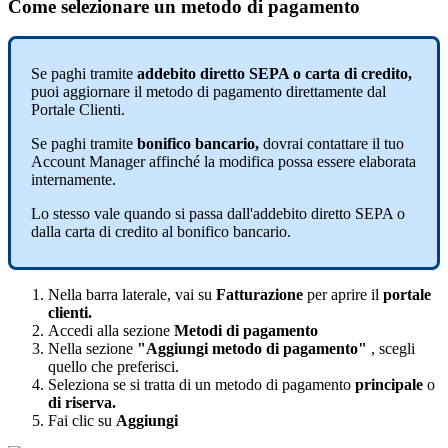
Come
selezionare
un
metodo
di
pagamento
Se
paghi
tramite
addebito
diretto
SEPA
o
carta
di
credito
,
puoi
aggiornare
il
metodo
di
pagamento
direttamente
dal
Portale
Clienti
.
Se
paghi
tramite
bonifico
bancario
,
dovrai
contattare
il
tuo
Account
Manager
affinch
é
la
modifica
possa
essere
elaborata
internamente
.
Lo
stesso
vale
quando
si
passa
dall
'
addebito
diretto
SEPA
o
dalla
carta
di
credito
al
bonifico
bancario
.
Nella
barra
laterale
,
vai
su
Fatturazione
per
aprire
il
portale
clienti
.
Accedi
alla
sezione
Metodi
di
pagamento
Nella
sezione
"
Aggiungi
metodo
di
pagamento
"
,
scegli
quello
che
preferisci
.
Seleziona
se
si
tratta
di
un
metodo
di
pagamento
principale
o
di
riserva
.
Fai
clic
su
Aggiungi