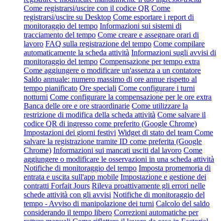
Come registrarsi/uscire con il codice QR
Come
registrarsi/uscire su Desktop
Come esportare i report di
monitoraggio del tempo
Informazioni sui sistemi di
tracciamento del tempo
Come creare e assegnare orari di
lavoro
FAQ sulla registrazione del tempo
Come compilare
automaticamente la scheda attività
Informazioni sugli avvisi di
monitoraggio del tempo
Compensazione per tempo extra
Come aggiungere o modificare un'assenza a un contatore
Saldo annuale: numero massimo di ore annue rispetto al
tempo pianificato
Ore speciali
Come configurare i turni
notturni
Come configurare la compensazione per le ore extra
Banca delle ore e ore straordinarie
Come utilizzare la
restrizione di modifica della scheda attività
Come salvare il
codice QR di ingresso come preferito (Google Chrome)
Impostazioni dei giorni festivi
Widget di stato del team
Come
salvare la registrazione tramite ID come preferita (Google
Chrome)
Informazioni sui mancati usciti dal lavoro
Come
aggiungere o modificare le osservazioni in una scheda attività
Notifiche di monitoraggio del tempo
Imposta promemoria di
entrata e uscita sull'app mobile
Impostazione e gestione dei
contratti Forfait Jours
Rileva proattivamente gli errori nelle
schede attività con gli avvisi
Notifiche di monitoraggio del
tempo - Avviso di manipolazione dei turni
Calcolo del saldo
considerando il tempo libero
Correzioni automatiche per