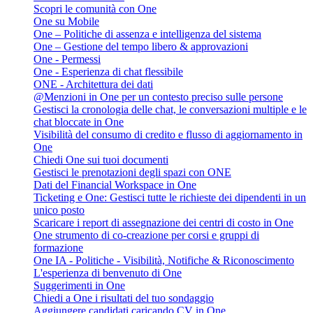
Scopri le comunità con One
One su Mobile
One – Politiche di assenza e intelligenza del sistema
One – Gestione del tempo libero & approvazioni
One - Permessi
One - Esperienza di chat flessibile
ONE - Architettura dei dati
@Menzioni in One per un contesto preciso sulle persone
Gestisci la cronologia delle chat, le conversazioni multiple e le
chat bloccate in One
Visibilità del consumo di credito e flusso di aggiornamento in
One
Chiedi One sui tuoi documenti
Gestisci le prenotazioni degli spazi con ONE
Dati del Financial Workspace in One
Ticketing e One: Gestisci tutte le richieste dei dipendenti in un
unico posto
Scaricare i report di assegnazione dei centri di costo in One
One strumento di co-creazione per corsi e gruppi di
formazione
One IA - Politiche - Visibilità, Notifiche & Riconoscimento
L'esperienza di benvenuto di One
Suggerimenti in One
Chiedi a One i risultati del tuo sondaggio
Aggiungere candidati caricando CV in One