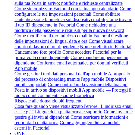
sulla tua Posta in arrivo: notifiche e richieste centralizzate
Come sincronizzare Factorial con la tua app calendario
Come
configurare le tue impostazioni personali
Come abilitare
l'autenticazione biometrica sui dispositivi mobili
Come trovare
il tuo ID dipendente in Factorial
Come richiedere una
modifica della password e requisiti per la nuova password
Come modificare il tuo indirizzo email in Factorial
Gestione
delle impostazioni di lingua, data e ora
Come visualizzare
l'orario di lavoro di un dipendente
Nome preferito in Factorial
Caricamento foto profilo
Come accedere Factorial per la
prima volta come dipendente
Come mandare in pensione un
dipendente
Conferma email automatica per domini verificati
App mobile
Come gestire i tuoi dati personali dall'app mobile
A proposito
del processo di onboarding tramite l'app mobile
Dispositivi
mobili supportati
Come controllare la versione della tua app
Posta in arrivo su dispositivi mobili
App mobile — Proteggi il
tuo account con autenticazione biometrica
Risposte alle domande più frequenti
Cosa fare quando viene visualizzato l'errore "L'indirizzo email
esiste già"
Lingue della piattaforma e supporto
Come inviare e
gestire gli inviti ai dipendenti
Come scaricare informazioni e
report dalla piattaforma
Come aggiungere link a moduli
esterni in Factorial
ONE