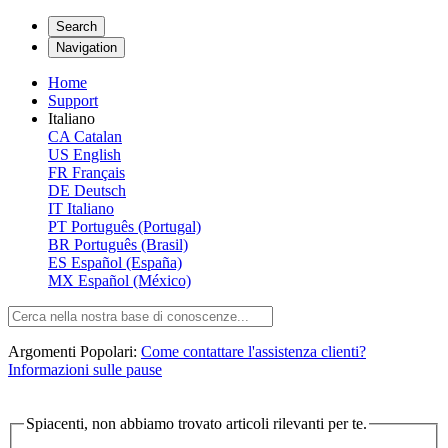
Search
Navigation
Home
Support
Italiano
CA
Catalan
US
English
FR
Français
DE
Deutsch
IT
Italiano
PT
Português (Portugal)
BR
Português (Brasil)
ES
Español (España)
MX
Español (México)
Argomenti Popolari:
Come contattare l'assistenza clienti?
Informazioni sulle pause
Spiacenti, non abbiamo trovato articoli rilevanti per te.