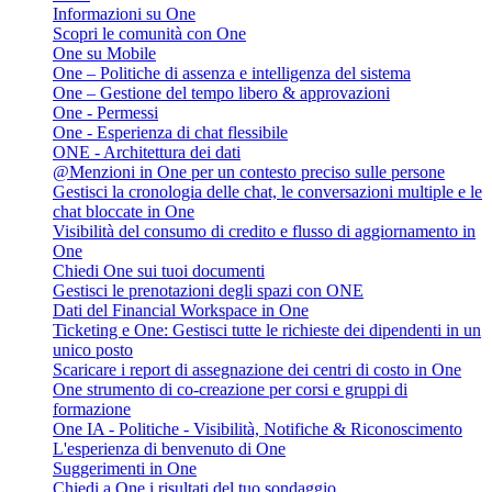
Informazioni su One
Scopri le comunità con One
One su Mobile
One – Politiche di assenza e intelligenza del sistema
One – Gestione del tempo libero & approvazioni
One - Permessi
One - Esperienza di chat flessibile
ONE - Architettura dei dati
@Menzioni in One per un contesto preciso sulle persone
Gestisci la cronologia delle chat, le conversazioni multiple e le
chat bloccate in One
Visibilità del consumo di credito e flusso di aggiornamento in
One
Chiedi One sui tuoi documenti
Gestisci le prenotazioni degli spazi con ONE
Dati del Financial Workspace in One
Ticketing e One: Gestisci tutte le richieste dei dipendenti in un
unico posto
Scaricare i report di assegnazione dei centri di costo in One
One strumento di co-creazione per corsi e gruppi di
formazione
One IA - Politiche - Visibilità, Notifiche & Riconoscimento
L'esperienza di benvenuto di One
Suggerimenti in One
Chiedi a One i risultati del tuo sondaggio