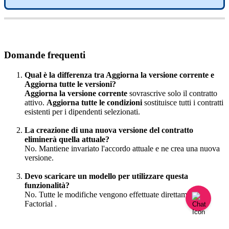
Domande
frequenti
Qual
è
la
differenza
tra
Aggiorna
la
versione
corrente
e
Aggiorna
tutte
le
versioni
?
Aggiorna
la
versione
corrente
sovrascrive
solo
il
contratto
attivo
.
Aggiorna
tutte
le
condizioni
sostituisce
tutti
i
contratti
esistenti
per
i
dipendenti
selezionati
.
La
creazione
di
una
nuova
versione
del
contratto
eliminer
à
quella
attuale
?
No
.
Mantiene
invariato
l
'
accordo
attuale
e
ne
crea
una
nuova
versione
.
Devo
scaricare
un
modello
per
utilizzare
questa
funzionalit
à
?
No
.
Tutte
le
modifiche
vengono
effettuate
direttamente
in
Factorial
.