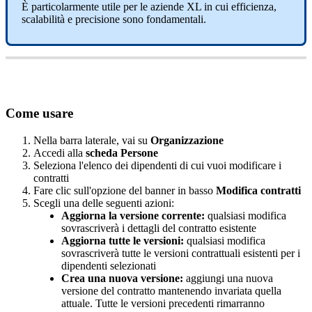
È
particolarmente
utile
per
le
aziende
XL
in
cui
efficienza
,
scalabilit
à
e
precisione
sono
fondamentali
.
Come
usare
Nella
barra
laterale
,
vai
su
Organizzazione
Accedi
alla
scheda
Persone
Seleziona
l
'
elenco
dei
dipendenti
di
cui
vuoi
modificare
i
contratti
Fare
clic
sull
'
opzione
del
banner
in
basso
Modifica
contratti
Scegli
una
delle
seguenti
azioni
:
Aggiorna
la
versione
corrente
:
qualsiasi
modifica
sovrascriver
à
i
dettagli
del
contratto
esistente
Aggiorna
tutte
le
versioni
:
qualsiasi
modifica
sovrascriver
à
tutte
le
versioni
contrattuali
esistenti
per
i
dipendenti
selezionati
Crea
una
nuova
versione
:
aggiungi
una
nuova
versione
del
contratto
mantenendo
invariata
quella
attuale
.
Tutte
le
versioni
precedenti
rimarranno