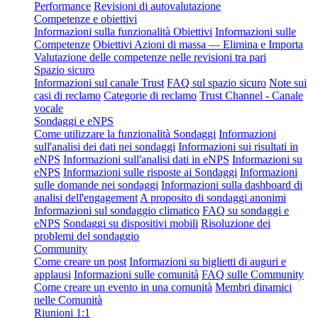
Performance
Revisioni di autovalutazione
Competenze e obiettivi
Informazioni sulla funzionalità Obiettivi
Informazioni sulle
Competenze
Obiettivi Azioni di massa — Elimina e Importa
Valutazione delle competenze nelle revisioni tra pari
Spazio sicuro
Informazioni sul canale Trust
FAQ sul spazio sicuro
Note sui
casi di reclamo
Categorie di reclamo
Trust Channel - Canale
vocale
Sondaggi e eNPS
Come utilizzare la funzionalità Sondaggi
Informazioni
sull'analisi dei dati nei sondaggi
Informazioni sui risultati in
eNPS
Informazioni sull'analisi dati in eNPS
Informazioni su
eNPS
Informazioni sulle risposte ai Sondaggi
Informazioni
sulle domande nei sondaggi
Informazioni sulla dashboard di
analisi dell'engagement
A proposito di sondaggi anonimi
Informazioni sul sondaggio climatico
FAQ su sondaggi e
eNPS
Sondaggi su dispositivi mobili
Risoluzione dei
problemi del sondaggio
Community
Come creare un post
Informazioni su biglietti di auguri e
applausi
Informazioni sulle comunità
FAQ sulle Community
Come creare un evento in una comunità
Membri dinamici
nelle Comunità
Riunioni 1:1