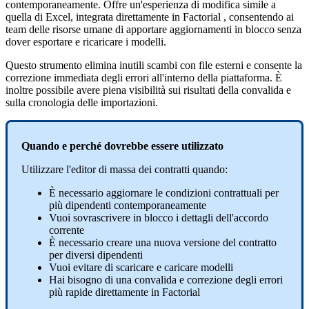
contemporaneamente
.
Offre
un
'
esperienza
di
modifica
simile
a
quella
di
Excel
,
integrata
direttamente
in
Factorial
,
consentendo
ai
team
delle
risorse
umane
di
apportare
aggiornamenti
in
blocco
senza
dover
esportare
e
ricaricare
i
modelli
.
Questo
strumento
elimina
inutili
scambi
con
file
esterni
e
consente
la
correzione
immediata
degli
errori
all
'
interno
della
piattaforma
.
È
inoltre
possibile
avere
piena
visibilit
à
sui
risultati
della
convalida
e
sulla
cronologia
delle
importazioni
.
Quando
e
perch
é
dovrebbe
essere
utilizzato
Utilizzare
l
'
editor
di
massa
dei
contratti
quando
:
È
necessario
aggiornare
le
condizioni
contrattuali
per
pi
ù
dipendenti
contemporaneamente
Vuoi
sovrascrivere
in
blocco
i
dettagli
dell
'
accordo
corrente
È
necessario
creare
una
nuova
versione
del
contratto
per
diversi
dipendenti
Vuoi
evitare
di
scaricare
e
caricare
modelli
Hai
bisogno
di
una
convalida
e
correzione
degli
errori
pi
ù
rapide
direttamente
in
Factorial