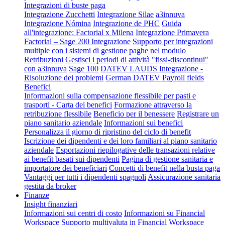
Integrazioni di buste paga
Integrazione Zucchetti
Integrazione Silae
a3innuva
Integrazione Nómina
Integrazione de PHC
Guida
all'integrazione: Factorial x Milena
Integrazione Primavera
Factorial – Sage 200 Integrazione
Supporto per integrazioni
multiple con i sistemi di gestione paghe nel modulo
Retribuzioni
Gestisci i periodi di attività "fissi-discontinui"
con a3innuva
Sage 100
DATEV LAUDS Integrazione -
Risoluzione dei problemi
German DATEV Payroll fields
Benefici
Informazioni sulla compensazione flessibile per pasti e
trasporti - Carta dei benefici
Formazione attraverso la
retribuzione flessibile
Beneficio per il benessere
Registrare un
piano sanitario aziendale
Informazioni sui benefici
Personalizza il giorno di ripristino del ciclo di benefit
Iscrizione dei dipendenti e dei loro familiari al piano sanitario
aziendale
Esportazioni riepilogative delle transazioni relative
ai benefit basati sui dipendenti
Pagina di gestione sanitaria e
importatore dei beneficiari
Concetti di benefit nella busta paga
Vantaggi per tutti i dipendenti spagnoli
Assicurazione sanitaria
gestita da broker
Finanze
Insight finanziari
Informazioni sui centri di costo
Informazioni su Financial
Workspace
Supporto multivaluta in Financial Workspace