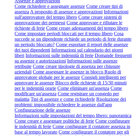
Assenze e approvazioni
Come richiedere e assegnare assenze
Come creare tipi di
assenza
A proposito di assenze e approvazioni
Informazioni
sull'approvatore del tempo libero
Come creare sistemi di
approvazione dei permessi
Come approvare e rifiutare le
richieste di ferie
Come creare adeguamenti del tempo libero
Come impostare periodi bloccati per il tempo libero
Cosa
succede se un dipendente richiede un periodo di ferie durante
un periodo bloccato?
Come esportare il report delle assenze
dei tuoi dipendenti
Informazioni sul calendario dei giorni
liberi
Informazioni sulle indennità di ferie
Domande frequenti
su assenze e autorizzazioni
Informazioni sulle assenze
retribuite
Come creare tipologie di assenza per chiusure
aziendali
Come assegnare le assenze in blocco
Ruolo di
approvatore globale per le assenze
Consigli intelligenti per
approvare le assenze
Blocco delle richieste di 15/30 minuti
per le indennità orarie
Come eliminare un'assenza
Come
modificare un'assenza
Come registrare un congedo per
malattia
Tipi di assenze e come richiederle
Risoluzione dei
problemi: impossibile richiedere le assenze dall'app
Configurazione delle assenze
Informazioni sulle impostazioni del tempo libero: panoramica
Come creare e assegnare politiche di ferie
Come configurare
le indennità di ferie
Come configurare il contatore assenza in
base al tempo lavorato
Come configurare il contatore per gli