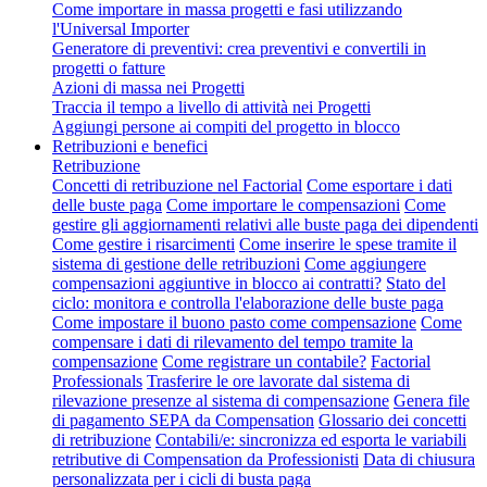
Come importare in massa progetti e fasi utilizzando
l'Universal Importer
Generatore di preventivi: crea preventivi e convertili in
progetti o fatture
Azioni di massa nei Progetti
Traccia il tempo a livello di attività nei Progetti
Aggiungi persone ai compiti del progetto in blocco
Retribuzioni e benefici
Retribuzione
Concetti di retribuzione nel Factorial
Come esportare i dati
delle buste paga
Come importare le compensazioni
Come
gestire gli aggiornamenti relativi alle buste paga dei dipendenti
Come gestire i risarcimenti
Come inserire le spese tramite il
sistema di gestione delle retribuzioni
Come aggiungere
compensazioni aggiuntive in blocco ai contratti?
Stato del
ciclo: monitora e controlla l'elaborazione delle buste paga
Come impostare il buono pasto come compensazione
Come
compensare i dati di rilevamento del tempo tramite la
compensazione
Come registrare un contabile?
Factorial
Professionals
Trasferire le ore lavorate dal sistema di
rilevazione presenze al sistema di compensazione
Genera file
di pagamento SEPA da Compensation
Glossario dei concetti
di retribuzione
Contabili/e: sincronizza ed esporta le variabili
retributive di Compensation da Professionisti
Data di chiusura
personalizzata per i cicli di busta paga