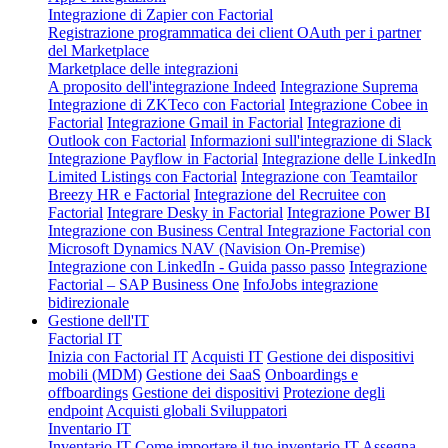
Integrazione di Zapier con Factorial
Registrazione programmatica dei client OAuth per i partner
del Marketplace
Marketplace delle integrazioni
A proposito dell'integrazione Indeed
Integrazione Suprema
Integrazione di ZKTeco con Factorial
Integrazione Cobee in
Factorial
Integrazione Gmail in Factorial
Integrazione di
Outlook con Factorial
Informazioni sull'integrazione di Slack
Integrazione Payflow in Factorial
Integrazione delle LinkedIn
Limited Listings con Factorial
Integrazione con Teamtailor
Breezy HR e Factorial
Integrazione del Recruitee con
Factorial
Integrare Desky in Factorial
Integrazione Power BI
Integrazione con Business Central
Integrazione Factorial con
Microsoft Dynamics NAV (Navision On-Premise)
Integrazione con LinkedIn - Guida passo passo
Integrazione
Factorial – SAP Business One
InfoJobs integrazione
bidirezionale
Gestione dell'IT
Factorial IT
Inizia con Factorial IT
Acquisti IT
Gestione dei dispositivi
mobili (MDM)
Gestione dei SaaS
Onboardings e
offboardings
Gestione dei dispositivi
Protezione degli
endpoint
Acquisti globali
Sviluppatori
Inventario IT
Inventario IT
Come importare il tuo inventario IT
Assegna