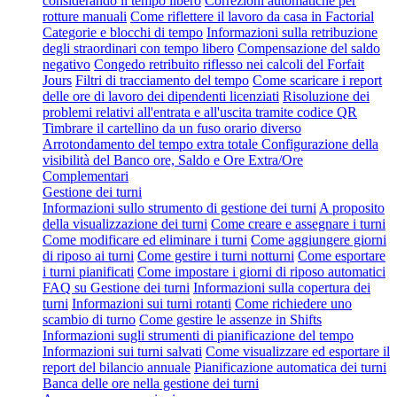
considerando il tempo libero
Correzioni automatiche per
rotture manuali
Come riflettere il lavoro da casa in Factorial
Categorie e blocchi di tempo
Informazioni sulla retribuzione
degli straordinari con tempo libero
Compensazione del saldo
negativo
Congedo retribuito riflesso nei calcoli del Forfait
Jours
Filtri di tracciamento del tempo
Come scaricare i report
delle ore di lavoro dei dipendenti licenziati
Risoluzione dei
problemi relativi all'entrata e all'uscita tramite codice QR
Timbrare il cartellino da un fuso orario diverso
Arrotondamento del tempo extra totale
Configurazione della
visibilità del Banco ore, Saldo e Ore Extra/Ore
Complementari
Gestione dei turni
Informazioni sullo strumento di gestione dei turni
A proposito
della visualizzazione dei turni
Come creare e assegnare i turni
Come modificare ed eliminare i turni
Come aggiungere giorni
di riposo ai turni
Come gestire i turni notturni
Come esportare
i turni pianificati
Come impostare i giorni di riposo automatici
FAQ su Gestione dei turni
Informazioni sulla copertura dei
turni
Informazioni sui turni rotanti
Come richiedere uno
scambio di turno
Come gestire le assenze in Shifts
Informazioni sugli strumenti di pianificazione del tempo
Informazioni sui turni salvati
Come visualizzare ed esportare il
report del bilancio annuale
Pianificazione automatica dei turni
Banca delle ore nella gestione dei turni