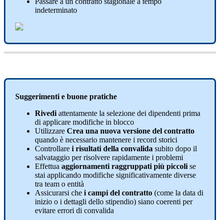
Passare
a
un
contratto
stagionale
a
tempo
indeterminato
Suggerimenti
e
buone
pratiche
Rivedi
attentamente
la
selezione
dei
dipendenti
prima
di
applicare
modifiche
in
blocco
Utilizzare
Crea
una
nuova
versione
del
contratto
quando
è
necessario
mantenere
i
record
storici
Controllare
i
risultati
della
convalida
subito
dopo
il
salvataggio
per
risolvere
rapidamente
i
problemi
Effettua
aggiornamenti
raggruppati
pi
ù
piccoli
se
stai
applicando
modifiche
significativamente
diverse
tra
team
o
entit
à
Assicurarsi
che
i
campi
del
contratto
(
come
la
data
di
inizio
o
i
dettagli
dello
stipendio
)
siano
coerenti
per
evitare
errori
di
convalida