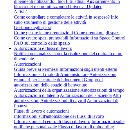
dipendenti utilizzando i tuoi filtri attuali
Aggiornamento in
blocco dei record utilizzando Universal Updater
Attività
Come controllare e completare le attività in sospeso?
Info
sullo strumento di gestione delle attività
Gestione degli spazi
Come gestire le tue prenotazioni
Come prenotare gli spazi
Come creare spazi prenotabili
Informazioni su Space Control
FAQ sul controllo dello spazio
Autorizzazioni e flussi di lavoro
Notifica personalizzata per la risoluzione del contratto di un
dipendente
Autorizzazioni
Guida breve ai Permessi
Informazioni sugli utenti esterni
Informazioni sul ruolo di Amministratore
Autorizzazioni
granulari per le cartelle dei documenti
Gruppo di
autorizzazioni dello spazio di benvenuto
Autorizzazioni della organizzazione
Autorizzazioni di tempo
Autorizzazioni di talento
Autorizzazioni della azienda
Altri
autorizzazioni
Autorizzazioni di payroll
Autorizzazioni di
finanza
Flussi di lavoro e automazioni
Informazioni sull'automazione dei flussi di lavoro
Informazioni sul centro di flusso di lavoro
Informazioni sulle
notifiche personalizzate
Flusso di lavoro di onboarding