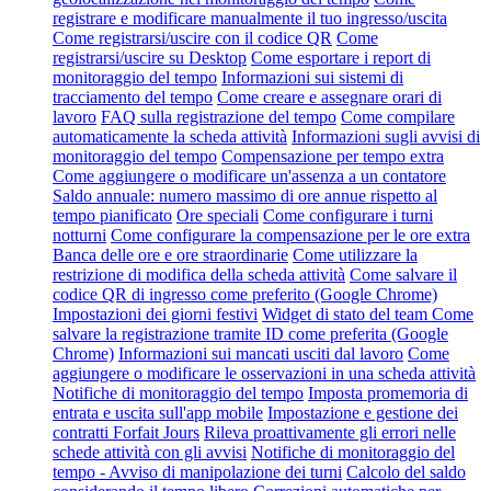
registrare e modificare manualmente il tuo ingresso/uscita
Come registrarsi/uscire con il codice QR
Come
registrarsi/uscire su Desktop
Come esportare i report di
monitoraggio del tempo
Informazioni sui sistemi di
tracciamento del tempo
Come creare e assegnare orari di
lavoro
FAQ sulla registrazione del tempo
Come compilare
automaticamente la scheda attività
Informazioni sugli avvisi di
monitoraggio del tempo
Compensazione per tempo extra
Come aggiungere o modificare un'assenza a un contatore
Saldo annuale: numero massimo di ore annue rispetto al
tempo pianificato
Ore speciali
Come configurare i turni
notturni
Come configurare la compensazione per le ore extra
Banca delle ore e ore straordinarie
Come utilizzare la
restrizione di modifica della scheda attività
Come salvare il
codice QR di ingresso come preferito (Google Chrome)
Impostazioni dei giorni festivi
Widget di stato del team
Come
salvare la registrazione tramite ID come preferita (Google
Chrome)
Informazioni sui mancati usciti dal lavoro
Come
aggiungere o modificare le osservazioni in una scheda attività
Notifiche di monitoraggio del tempo
Imposta promemoria di
entrata e uscita sull'app mobile
Impostazione e gestione dei
contratti Forfait Jours
Rileva proattivamente gli errori nelle
schede attività con gli avvisi
Notifiche di monitoraggio del
tempo - Avviso di manipolazione dei turni
Calcolo del saldo