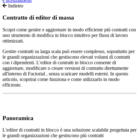
e licenziamenti
Indietro
Contratto di editor di massa
Scopri come gestire e aggiornare in modo efficiente più contratti con
uno strumento di modifica in blocco intuitivo per flussi di lavoro
ottimizzati.
Gestire
contratti
su
larga
scala
pu
ò
essere
complesso
,
soprattutto
per
le
grandi
organizzazioni
che
gestiscono
elevati
volumi
di
contratti
con
i
dipendenti
.
L
'
editor
di
contratti
in
blocco
consente
di
aggiornare
,
modificare
o
creare
versioni
di
contratto
direttamente
all
'
interno
di
Factorial
,
senza
scaricare
modelli
esterni
.
In
questo
articolo
,
scoprirai
come
funziona
e
come
utilizzarlo
in
modo
efficiente
.
Panoramica
L
'
editor
di
contratti
in
blocco
è
una
soluzione
scalabile
progettata
per
le
grandi
organizzazioni
che
gestiscono
pi
ù
contratti