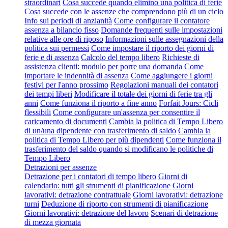
straordinari
Cosa succede quando elimino una politica di ferie
Cosa succede con le assenze che comprendono più di un ciclo
Info sui periodi di anzianità
Come configurare il contatore
assenza a bilancio fisso
Domande frequenti sulle impostazioni
relative alle ore di riposo
Informazioni sulle assegnazioni della
politica sui permessi
Come impostare il riporto dei giorni di
ferie e di assenza
Calcolo del tempo libero
Richieste di
assistenza clienti: modulo per porre una domanda
Come
importare le indennità di assenza
Come aggiungere i giorni
festivi per l'anno prossimo
Regolazioni manuali dei contatori
dei tempi liberi
Modificare il totale dei giorni di ferie tra gli
anni
Come funziona il riporto a fine anno
Forfait Jours: Cicli
flessibili
Come configurare un'assenza per consentire il
caricamento di documenti
Cambia la politica di Tempo Libero
di un/una dipendente con trasferimento di saldo
Cambia la
politica di Tempo Libero per più dipendenti
Come funziona il
trasferimento del saldo quando si modificano le politiche di
Tempo Libero
Detrazioni per assenze
Detrazione per i contatori di tempo libero
Giorni di
calendario: tutti gli strumenti di pianificazione
Giorni
lavorativi: detrazione contrattuale
Giorni lavorativi: detrazione
turni
Deduzione di riporto con strumenti di pianificazione
Giorni lavorativi: detrazione del lavoro
Scenari di detrazione
di mezza giornata