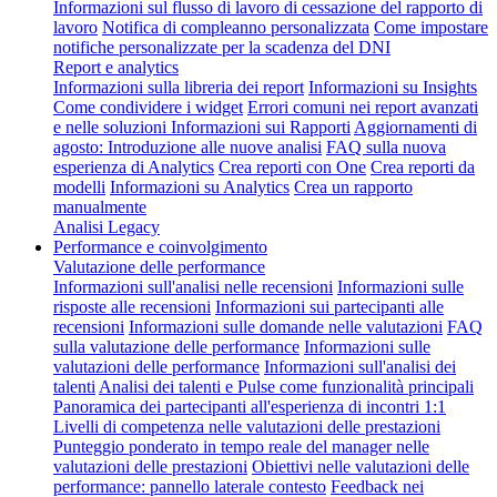
Informazioni sul flusso di lavoro di cessazione del rapporto di
lavoro
Notifica di compleanno personalizzata
Come impostare
notifiche personalizzate per la scadenza del DNI
Report e analytics
Informazioni sulla libreria dei report
Informazioni su Insights
Come condividere i widget
Errori comuni nei report avanzati
e nelle soluzioni
Informazioni sui Rapporti
Aggiornamenti di
agosto: Introduzione alle nuove analisi
FAQ sulla nuova
esperienza di Analytics
Crea reporti con One
Crea reporti da
modelli
Informazioni su Analytics
Crea un rapporto
manualmente
Analisi Legacy
Performance e coinvolgimento
Valutazione delle performance
Informazioni sull'analisi nelle recensioni
Informazioni sulle
risposte alle recensioni
Informazioni sui partecipanti alle
recensioni
Informazioni sulle domande nelle valutazioni
FAQ
sulla valutazione delle performance
Informazioni sulle
valutazioni delle performance
Informazioni sull'analisi dei
talenti
Analisi dei talenti e Pulse come funzionalità principali
Panoramica dei partecipanti all'esperienza di incontri 1:1
Livelli di competenza nelle valutazioni delle prestazioni
Punteggio ponderato in tempo reale del manager nelle
valutazioni delle prestazioni
Obiettivi nelle valutazioni delle
performance: pannello laterale contesto
Feedback nei