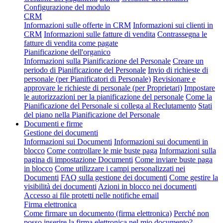
Configurazione del modulo
CRM
Informazioni sulle offerte in CRM
Informazioni sui clienti in
CRM
Informazioni sulle fatture di vendita
Contrassegna le
fatture di vendita come pagate
Pianificazione dell'organico
Informazioni sulla Pianificazione del Personale
Creare un
periodo di Pianificazione del Personale
Invio di richieste di
personale (per Pianificatori di Personale)
Revisionare e
approvare le richieste di personale (per Proprietari)
Impostare
le autorizzazioni per la pianificazione del personale
Come la
Pianificazione del Personale si collega al Reclutamento
Stati
del piano nella Pianificazione del Personale
Documenti e firme
Gestione dei documenti
Informazioni sui Documenti
Informazioni sui documenti in
blocco
Come controllare le mie buste paga
Informazioni sulla
pagina di impostazione Documenti
Come inviare buste paga
in blocco
Come utilizzare i campi personalizzati nei
Documenti
FAQ sulla gestione dei documenti
Come gestire la
visibilità dei documenti
Azioni in blocco nei documenti
Accesso ai file protetti nelle notifiche email
Firma elettronica
Come firmare un documento (firma elettronica)
Perché non
posso inserire la firma elettronica nel mio documento?