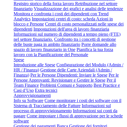
Registro storico della forza lavoro
Retribuzione nel settore
finanziario
Visualizzazione dei grafici e analisi delle tendenze
Monitora e confronta i costi dei dipendenti con Trend
Analytics
Impostazioni centri di costo: scheda Azioni in
blocco e Persone
Centri di costo personalizzati nelle spese dei
dipendenti
Impostazioni dell'area di lavoro finanziaria
Informazioni sul numero di dipendenti a tempo pieno (FTE)
nel settore finanziario.
Confronto tra i concetti di gestione
delle buste paga in ambito finanziario
Porre domande allo
spazio di lavoro finanziario in One
Pianifica la tua forza
lavoro con la Pianificazione del Personale
Spese
Introduzione alle Spese
Configurazione del Modulo (Admin /
HR / Finanza)
Gestione delle Carte Aziendali (Admin /
Finanza)
Per le Persone Dipendenti: Inviare le Spese
Per le
Persone Approvanti: Revisionare e Gestire le Spese
Per il
Team Finance
Problemi Comuni e Supporto
Best Practice e
Casi d’Uso
Extra tecnici
Approvvigionamenti
Info su Software
Come monitorare i costi dei software con il
Sistema di Tracciamento delle Fatture
Informazioni sul
processo di approvvigionamento
Informazioni sui conti da
pagare
Come impostare i flussi di approvazione per le schede
software
Gestione dei pagamenti
Banca
Gestione dei fornitori