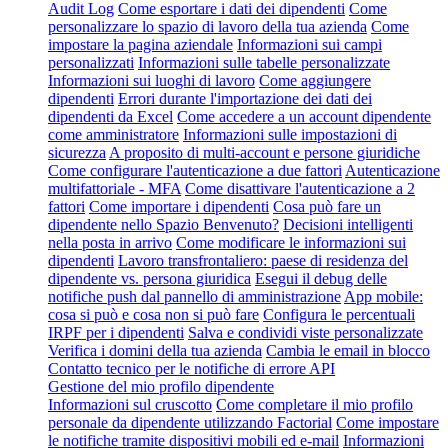
Audit Log
Come esportare i dati dei dipendenti
Come
personalizzare lo spazio di lavoro della tua azienda
Come
impostare la pagina aziendale
Informazioni sui campi
personalizzati
Informazioni sulle tabelle personalizzate
Informazioni sui luoghi di lavoro
Come aggiungere
dipendenti
Errori durante l'importazione dei dati dei
dipendenti da Excel
Come accedere a un account dipendente
come amministratore
Informazioni sulle impostazioni di
sicurezza
A proposito di multi-account e persone giuridiche
Come configurare l'autenticazione a due fattori
Autenticazione
multifattoriale - MFA
Come disattivare l'autenticazione a 2
fattori
Come importare i dipendenti
Cosa può fare un
dipendente nello Spazio Benvenuto?
Decisioni intelligenti
nella posta in arrivo
Come modificare le informazioni sui
dipendenti
Lavoro transfrontaliero: paese di residenza del
dipendente vs. persona giuridica
Esegui il debug delle
notifiche push dal pannello di amministrazione
App mobile:
cosa si può e cosa non si può fare
Configura le percentuali
IRPF per i dipendenti
Salva e condividi viste personalizzate
Verifica i domini della tua azienda
Cambia le email in blocco
Contatto tecnico per le notifiche di errore API
Gestione del mio profilo dipendente
Informazioni sul cruscotto
Come completare il mio profilo
personale da dipendente utilizzando Factorial
Come impostare
le notifiche tramite dispositivi mobili ed e-mail
Informazioni