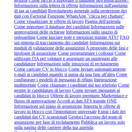
gestirla
Come faccio a importare il database dell'applicazione?
Informazioni sulla lettera di offerta
Informazioni sull'aggiunta
di tag ai candidati
Regolamento generale sulla protezione dei
dati con Factorial
Funzione WhatsApp "clicca per chattare"
Come visualizzare le offerte di lavoro
Pagina dell'azienda
Come importare il database dei candidati
Informazioni sulle
approvazioni delle richieste
Informazioni sullo spazio di
onboarding
Come lasciare note e menzioni tramite ATS?
FAQ
sul sistema di tracciamento dei candidati
Informazioni sui
moduli di valutazione delle assunzioni
A proposito delle fasi e
tipologie di assunzione
Come programmare i colloqui
Come
utilizzare l'IA per valutare e assegnare un punteggio alle
candidature
Informazioni sulle intuizioni di reclutamento
Come caricare CV in blocco
Come inviare automaticamente
e-mail ai candidati quando si passa da una fase all'altra
Come
configurare i modelli di messaggi di rifiuto
Integrazione
multiportale
Come chiamare i candidati dal tuo telefono
Come
gestire le candidature di lavoro
Come inviare messaggi ai
candidati in blocco
Offerte di lavoro premium: Marketplace e
flusso di approvazione
Accedi ai dati ATS tramite ONE
Informazioni sul piano di assunzione
Importa le offerte di
lavoro in blocco con l'importatore universale
Estrai i dati dei
candidati dai CV scansionati
Gestisci l'accesso del team di
assunzione per fase di reclutamento
Pubblica un lavoro solo
sulla pagina delle carriere della tua azienda