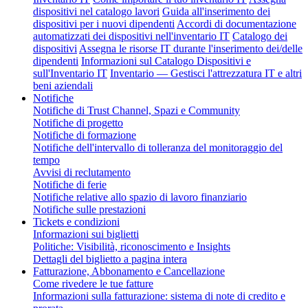
dispositivi nel catalogo lavori
Guida all'inserimento dei
dispositivi per i nuovi dipendenti
Accordi di documentazione
automatizzati dei dispositivi nell'inventario IT
Catalogo dei
dispositivi
Assegna le risorse IT durante l'inserimento dei/delle
dipendenti
Informazioni sul Catalogo Dispositivi e
sull'Inventario IT
Inventario — Gestisci l'attrezzatura IT e altri
beni aziendali
Notifiche
Notifiche di Trust Channel, Spazi e Community
Notifiche di progetto
Notifiche di formazione
Notifiche dell'intervallo di tolleranza del monitoraggio del
tempo
Avvisi di reclutamento
Notifiche di ferie
Notifiche relative allo spazio di lavoro finanziario
Notifiche sulle prestazioni
Tickets e condizioni
Informazioni sui biglietti
Politiche: Visibilità, riconoscimento e Insights
Dettagli del biglietto a pagina intera
Fatturazione, Abbonamento e Cancellazione
Come rivedere le tue fatture
Informazioni sulla fatturazione: sistema di note di credito e