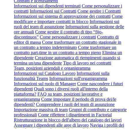
Contratti e licenziamenti
Informazioni sui dipendenti terminati
Come personalizzare i
contratti
Informazioni sui Contratti
Come gestire i Contratti
Informazioni sul sistema di approvazione dei contratti
Come
modificare e importare contratti in blocco
Informazioni sui
ruoli del team di assunzione
Informazioni sulla gestione delle
ore annuali
Come gestire il contratto di tipo “fijo-
discontinuos”
Come personalizzare i contratti
Contratto di
editor di massa
Come trasformare un contratto stagionale in
un contratto a tempo indeterminato
Come trasformare un
contratto part-time in un contratto a tempo pieno
Elimina un
dipendente
Creazione automatica di riempimenti quando si
termina un/una dipendente
Tipo di lavoro nei contratti
Team, posizioni aziendali e organigramma
Informazioni sul Catalogo Lavoro
Informazioni sulla
funzionalità Teams
Informazioni sull'organigramma
Informazioni sul ruolo di Manager
Come nascondere i futuri
dipendenti
Quali sono i diversi ruoli all'interno della
piattaforma?
FAQ su team, posizioni lavorative e
organigramma
Come impostare il periodo di prova dei/le
dipendenti?
Comprendere i ruoli del team di assunzione
Importazione massiva di team
Gruppi di contributo e categorie
professionali
Come riflettere i dipartimenti in Factorial
Ristrutturazione in blocco dell'albero del catalogo dei lavori
Assegnare i dipendenti alle aree di lavoro
Naviga i profili dei