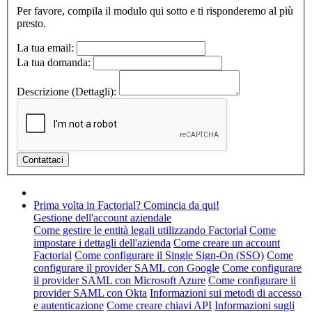
Per favore, compila il modulo qui sotto e ti risponderemo al più
presto.
La tua email:
La tua domanda:
Descrizione (Dettagli):
Prima volta in Factorial? Comincia da qui!
Gestione dell'account aziendale
Come gestire le entità legali utilizzando Factorial
Come
impostare i dettagli dell'azienda
Come creare un account
Factorial
Come configurare il Single Sign-On (SSO)
Come
configurare il provider SAML con Google
Come configurare
il provider SAML con Microsoft Azure
Come configurare il
provider SAML con Okta
Informazioni sui metodi di accesso
e autenticazione
Come creare chiavi API
Informazioni sugli