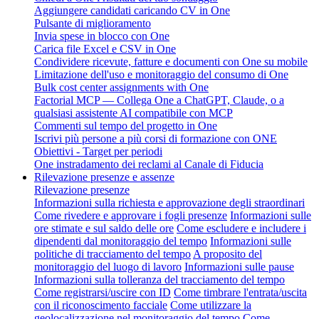
Aggiungere candidati caricando CV in One
Pulsante di miglioramento
Invia spese in blocco con One
Carica file Excel e CSV in One
Condividere ricevute, fatture e documenti con One su mobile
Limitazione dell'uso e monitoraggio del consumo di One
Bulk cost center assignments with One
Factorial MCP — Collega One a ChatGPT, Claude, o a
qualsiasi assistente AI compatibile con MCP
Commenti sul tempo del progetto in One
Iscrivi più persone a più corsi di formazione con ONE
Obiettivi - Target per periodi
One instradamento dei reclami al Canale di Fiducia
Rilevazione presenze e assenze
Rilevazione presenze
Informazioni sulla richiesta e approvazione degli straordinari
Come rivedere e approvare i fogli presenze
Informazioni sulle
ore stimate e sul saldo delle ore
Come escludere e includere i
dipendenti dal monitoraggio del tempo
Informazioni sulle
politiche di tracciamento del tempo
A proposito del
monitoraggio del luogo di lavoro
Informazioni sulle pause
Informazioni sulla tolleranza del tracciamento del tempo
Come registrarsi/uscire con ID
Come timbrare l'entrata/uscita
con il riconoscimento facciale
Come utilizzare la
geolocalizzazione nel monitoraggio del tempo
Come