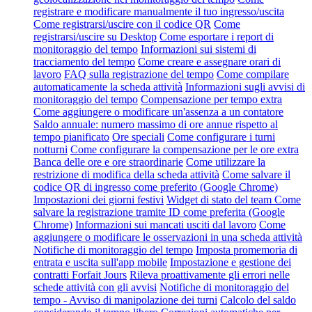
registrare e modificare manualmente il tuo ingresso/uscita
Come registrarsi/uscire con il codice QR
Come
registrarsi/uscire su Desktop
Come esportare i report di
monitoraggio del tempo
Informazioni sui sistemi di
tracciamento del tempo
Come creare e assegnare orari di
lavoro
FAQ sulla registrazione del tempo
Come compilare
automaticamente la scheda attività
Informazioni sugli avvisi di
monitoraggio del tempo
Compensazione per tempo extra
Come aggiungere o modificare un'assenza a un contatore
Saldo annuale: numero massimo di ore annue rispetto al
tempo pianificato
Ore speciali
Come configurare i turni
notturni
Come configurare la compensazione per le ore extra
Banca delle ore e ore straordinarie
Come utilizzare la
restrizione di modifica della scheda attività
Come salvare il
codice QR di ingresso come preferito (Google Chrome)
Impostazioni dei giorni festivi
Widget di stato del team
Come
salvare la registrazione tramite ID come preferita (Google
Chrome)
Informazioni sui mancati usciti dal lavoro
Come
aggiungere o modificare le osservazioni in una scheda attività
Notifiche di monitoraggio del tempo
Imposta promemoria di
entrata e uscita sull'app mobile
Impostazione e gestione dei
contratti Forfait Jours
Rileva proattivamente gli errori nelle
schede attività con gli avvisi
Notifiche di monitoraggio del
tempo - Avviso di manipolazione dei turni
Calcolo del saldo