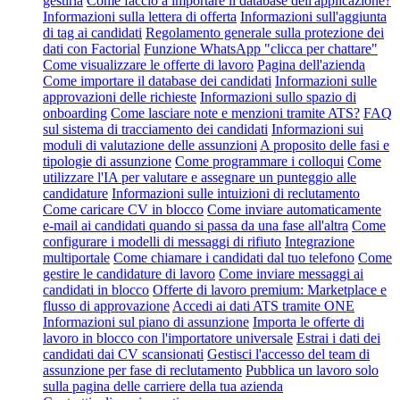
gestirla
Come faccio a importare il database dell'applicazione?
Informazioni sulla lettera di offerta
Informazioni sull'aggiunta
di tag ai candidati
Regolamento generale sulla protezione dei
dati con Factorial
Funzione WhatsApp "clicca per chattare"
Come visualizzare le offerte di lavoro
Pagina dell'azienda
Come importare il database dei candidati
Informazioni sulle
approvazioni delle richieste
Informazioni sullo spazio di
onboarding
Come lasciare note e menzioni tramite ATS?
FAQ
sul sistema di tracciamento dei candidati
Informazioni sui
moduli di valutazione delle assunzioni
A proposito delle fasi e
tipologie di assunzione
Come programmare i colloqui
Come
utilizzare l'IA per valutare e assegnare un punteggio alle
candidature
Informazioni sulle intuizioni di reclutamento
Come caricare CV in blocco
Come inviare automaticamente
e-mail ai candidati quando si passa da una fase all'altra
Come
configurare i modelli di messaggi di rifiuto
Integrazione
multiportale
Come chiamare i candidati dal tuo telefono
Come
gestire le candidature di lavoro
Come inviare messaggi ai
candidati in blocco
Offerte di lavoro premium: Marketplace e
flusso di approvazione
Accedi ai dati ATS tramite ONE
Informazioni sul piano di assunzione
Importa le offerte di
lavoro in blocco con l'importatore universale
Estrai i dati dei
candidati dai CV scansionati
Gestisci l'accesso del team di
assunzione per fase di reclutamento
Pubblica un lavoro solo
sulla pagina delle carriere della tua azienda