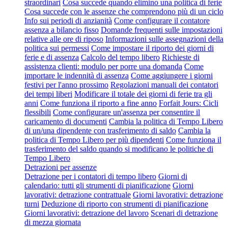
straordinari
Cosa succede quando elimino una politica di ferie
Cosa succede con le assenze che comprendono più di un ciclo
Info sui periodi di anzianità
Come configurare il contatore
assenza a bilancio fisso
Domande frequenti sulle impostazioni
relative alle ore di riposo
Informazioni sulle assegnazioni della
politica sui permessi
Come impostare il riporto dei giorni di
ferie e di assenza
Calcolo del tempo libero
Richieste di
assistenza clienti: modulo per porre una domanda
Come
importare le indennità di assenza
Come aggiungere i giorni
festivi per l'anno prossimo
Regolazioni manuali dei contatori
dei tempi liberi
Modificare il totale dei giorni di ferie tra gli
anni
Come funziona il riporto a fine anno
Forfait Jours: Cicli
flessibili
Come configurare un'assenza per consentire il
caricamento di documenti
Cambia la politica di Tempo Libero
di un/una dipendente con trasferimento di saldo
Cambia la
politica di Tempo Libero per più dipendenti
Come funziona il
trasferimento del saldo quando si modificano le politiche di
Tempo Libero
Detrazioni per assenze
Detrazione per i contatori di tempo libero
Giorni di
calendario: tutti gli strumenti di pianificazione
Giorni
lavorativi: detrazione contrattuale
Giorni lavorativi: detrazione
turni
Deduzione di riporto con strumenti di pianificazione
Giorni lavorativi: detrazione del lavoro
Scenari di detrazione
di mezza giornata