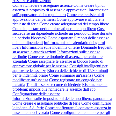
Assenze e approvazioni
Come richiedere e assegnare assenze
Come creare tipi di
assenza
A proposito di assenze e approvazioni
Informazioni
sull'approvatore del tempo libero
Come creare sistemi di
approvazione dei permessi
Come approvare e rifiutare le
richieste di ferie
Come creare adeguamenti del tempo libero
Come impostare periodi bloccati per il tempo libero
Cosa
succede se un dipendente richiede un periodo di ferie durante
un periodo bloccato?
Come esportare il report delle assenze
dei tuoi dipendenti
Informazioni sul calendario dei giorni
liberi
Informazioni sulle indennità di ferie
Domande frequenti
su assenze e autorizzazioni
Informazioni sulle assenze
retribuite
Come creare tipologie di assenza per chiusure
aziendali
Come assegnare le assenze in blocco
Ruolo di
approvatore globale per le assenze
Consigli intelligenti per
approvare le assenze
Blocco delle richieste di 15/30 minuti
per le indennità orarie
Come eliminare un'assenza
Come
modificare un'assenza
Come registrare un congedo per
malattia
Tipi di assenze e come richiederle
Risoluzione dei
problemi: impossibile richiedere le assenze dall'app
Configurazione delle assenze
Informazioni sulle impostazioni del tempo libero: panoramica
Come creare e assegnare politiche di ferie
Come configurare
le indennità di ferie
Come configurare il contatore assenza in
base al tempo lavorato
Come configurare il contatore per gli