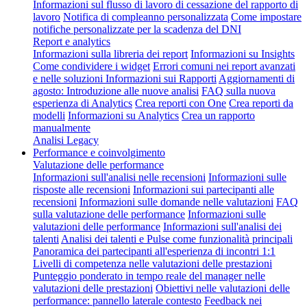
Informazioni sul flusso di lavoro di cessazione del rapporto di
lavoro
Notifica di compleanno personalizzata
Come impostare
notifiche personalizzate per la scadenza del DNI
Report e analytics
Informazioni sulla libreria dei report
Informazioni su Insights
Come condividere i widget
Errori comuni nei report avanzati
e nelle soluzioni
Informazioni sui Rapporti
Aggiornamenti di
agosto: Introduzione alle nuove analisi
FAQ sulla nuova
esperienza di Analytics
Crea reporti con One
Crea reporti da
modelli
Informazioni su Analytics
Crea un rapporto
manualmente
Analisi Legacy
Performance e coinvolgimento
Valutazione delle performance
Informazioni sull'analisi nelle recensioni
Informazioni sulle
risposte alle recensioni
Informazioni sui partecipanti alle
recensioni
Informazioni sulle domande nelle valutazioni
FAQ
sulla valutazione delle performance
Informazioni sulle
valutazioni delle performance
Informazioni sull'analisi dei
talenti
Analisi dei talenti e Pulse come funzionalità principali
Panoramica dei partecipanti all'esperienza di incontri 1:1
Livelli di competenza nelle valutazioni delle prestazioni
Punteggio ponderato in tempo reale del manager nelle
valutazioni delle prestazioni
Obiettivi nelle valutazioni delle
performance: pannello laterale contesto
Feedback nei