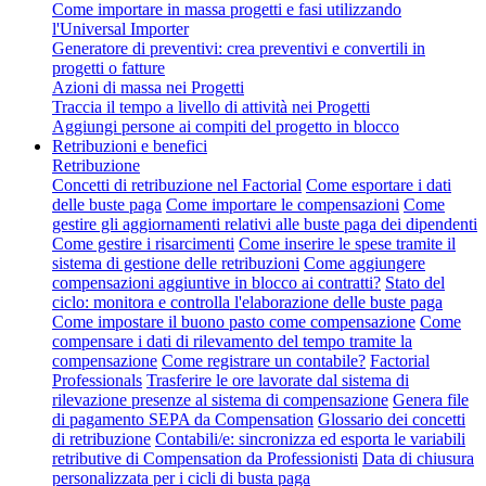
Come importare in massa progetti e fasi utilizzando
l'Universal Importer
Generatore di preventivi: crea preventivi e convertili in
progetti o fatture
Azioni di massa nei Progetti
Traccia il tempo a livello di attività nei Progetti
Aggiungi persone ai compiti del progetto in blocco
Retribuzioni e benefici
Retribuzione
Concetti di retribuzione nel Factorial
Come esportare i dati
delle buste paga
Come importare le compensazioni
Come
gestire gli aggiornamenti relativi alle buste paga dei dipendenti
Come gestire i risarcimenti
Come inserire le spese tramite il
sistema di gestione delle retribuzioni
Come aggiungere
compensazioni aggiuntive in blocco ai contratti?
Stato del
ciclo: monitora e controlla l'elaborazione delle buste paga
Come impostare il buono pasto come compensazione
Come
compensare i dati di rilevamento del tempo tramite la
compensazione
Come registrare un contabile?
Factorial
Professionals
Trasferire le ore lavorate dal sistema di
rilevazione presenze al sistema di compensazione
Genera file
di pagamento SEPA da Compensation
Glossario dei concetti
di retribuzione
Contabili/e: sincronizza ed esporta le variabili
retributive di Compensation da Professionisti
Data di chiusura
personalizzata per i cicli di busta paga