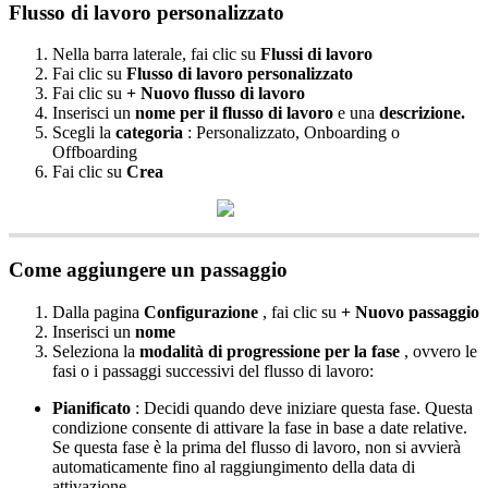
Flusso
di
lavoro
personalizzato
Nella
barra
laterale
,
fai
clic
su
Flussi
di
lavoro
Fai
clic
su
Flusso
di
lavoro
personalizzato
Fai
clic
su
+
Nuovo
flusso
di
lavoro
Inserisci
un
nome
per
il
flusso
di
lavoro
e
una
descrizione
.
Scegli
la
categoria
:
Personalizzato
,
Onboarding
o
Offboarding
Fai
clic
su
Crea
Come
aggiungere
un
passaggio
Dalla
pagina
Configurazione
,
fai
clic
su
+
Nuovo
passaggio
Inserisci
un
nome
Seleziona
la
modalit
à
di
progressione
per
la
fase
,
ovvero
le
fasi
o
i
passaggi
successivi
del
flusso
di
lavoro
:
Pianificato
:
Decidi
quando
deve
iniziare
questa
fase
.
Questa
condizione
consente
di
attivare
la
fase
in
base
a
date
relative
.
Se
questa
fase
è
la
prima
del
flusso
di
lavoro
,
non
si
avvier
à
automaticamente
fino
al
raggiungimento
della
data
di
attivazione
.