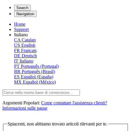
Search
Navigation
Home
Support
Italiano
CA
Catalan
US
English
FR
Français
DE
Deutsch
IT
Italiano
PT
Português (Portugal)
BR
Português (Brasil)
ES
Español (España)
MX
Español (México)
Argomenti Popolari:
Come contattare l'assistenza clienti?
Informazioni sulle pause
Spiacenti, non abbiamo trovato articoli rilevanti per te.