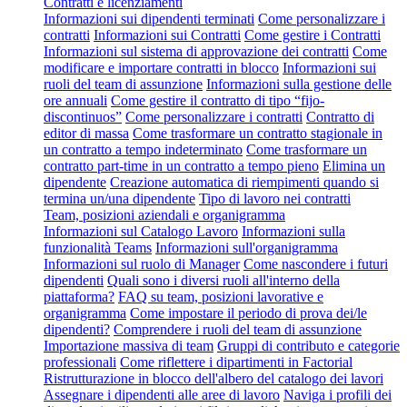
Contratti e licenziamenti
Informazioni sui dipendenti terminati
Come personalizzare i
contratti
Informazioni sui Contratti
Come gestire i Contratti
Informazioni sul sistema di approvazione dei contratti
Come
modificare e importare contratti in blocco
Informazioni sui
ruoli del team di assunzione
Informazioni sulla gestione delle
ore annuali
Come gestire il contratto di tipo “fijo-
discontinuos”
Come personalizzare i contratti
Contratto di
editor di massa
Come trasformare un contratto stagionale in
un contratto a tempo indeterminato
Come trasformare un
contratto part-time in un contratto a tempo pieno
Elimina un
dipendente
Creazione automatica di riempimenti quando si
termina un/una dipendente
Tipo di lavoro nei contratti
Team, posizioni aziendali e organigramma
Informazioni sul Catalogo Lavoro
Informazioni sulla
funzionalità Teams
Informazioni sull'organigramma
Informazioni sul ruolo di Manager
Come nascondere i futuri
dipendenti
Quali sono i diversi ruoli all'interno della
piattaforma?
FAQ su team, posizioni lavorative e
organigramma
Come impostare il periodo di prova dei/le
dipendenti?
Comprendere i ruoli del team di assunzione
Importazione massiva di team
Gruppi di contributo e categorie
professionali
Come riflettere i dipartimenti in Factorial
Ristrutturazione in blocco dell'albero del catalogo dei lavori
Assegnare i dipendenti alle aree di lavoro
Naviga i profili dei