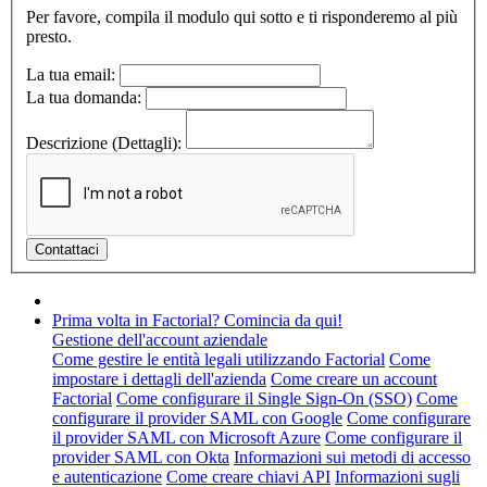
Per favore, compila il modulo qui sotto e ti risponderemo al più
presto.
La tua email:
La tua domanda:
Descrizione (Dettagli):
Prima volta in Factorial? Comincia da qui!
Gestione dell'account aziendale
Come gestire le entità legali utilizzando Factorial
Come
impostare i dettagli dell'azienda
Come creare un account
Factorial
Come configurare il Single Sign-On (SSO)
Come
configurare il provider SAML con Google
Come configurare
il provider SAML con Microsoft Azure
Come configurare il
provider SAML con Okta
Informazioni sui metodi di accesso
e autenticazione
Come creare chiavi API
Informazioni sugli