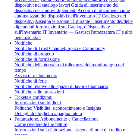
dispositivi nel catalogo lavori
Guida all'inserimento dei
dispositivi per i nuovi dipendenti
Accordi di documentazione
automatizzati dei dispositivi nell'inventario IT
Catalogo dei
dispositivi
Assegna le risorse IT durante l'inserimento dei/delle
dipendenti
Informazioni sul Catalogo Dispositivi e
sull'Inventario IT
Inventario — Gestisci l'attrezzatura IT e altri
beni aziendali
Notifiche
Notifiche di Trust Channel, Spazi e Community
Notifiche di progetto
Notifiche di formazione
Notifiche dell'intervallo di tolleranza del monitoraggio del
tempo
Avvisi di reclutamento
Notifiche di ferie
Notifiche relative allo spazio di lavoro finanziario
Notifiche sulle prestazioni
Tickets e condizioni
Informazioni sui biglietti
Politiche: Visibilità, riconoscimento e Insights
Dettagli del biglietto a pagina intera
Fatturazione, Abbonamento e Cancellazione
Come rivedere le tue fatture
Informazioni sulla fatturazione: sistema di note di credito e