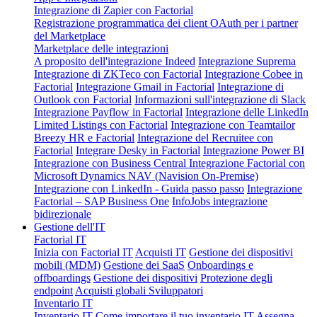
Integrazione di Zapier con Factorial
Registrazione programmatica dei client OAuth per i partner
del Marketplace
Marketplace delle integrazioni
A proposito dell'integrazione Indeed
Integrazione Suprema
Integrazione di ZKTeco con Factorial
Integrazione Cobee in
Factorial
Integrazione Gmail in Factorial
Integrazione di
Outlook con Factorial
Informazioni sull'integrazione di Slack
Integrazione Payflow in Factorial
Integrazione delle LinkedIn
Limited Listings con Factorial
Integrazione con Teamtailor
Breezy HR e Factorial
Integrazione del Recruitee con
Factorial
Integrare Desky in Factorial
Integrazione Power BI
Integrazione con Business Central
Integrazione Factorial con
Microsoft Dynamics NAV (Navision On-Premise)
Integrazione con LinkedIn - Guida passo passo
Integrazione
Factorial – SAP Business One
InfoJobs integrazione
bidirezionale
Gestione dell'IT
Factorial IT
Inizia con Factorial IT
Acquisti IT
Gestione dei dispositivi
mobili (MDM)
Gestione dei SaaS
Onboardings e
offboardings
Gestione dei dispositivi
Protezione degli
endpoint
Acquisti globali
Sviluppatori
Inventario IT
Inventario IT
Come importare il tuo inventario IT
Assegna