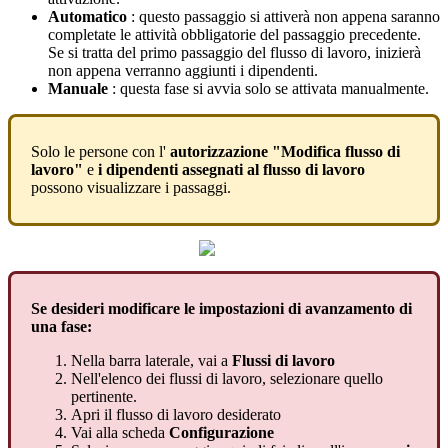
Automatico
:
questo
passaggio
si
attiver
à
non
appena
saranno
completate
le
attivit
à
obbligatorie
del
passaggio
precedente
.
Se
si
tratta
del
primo
passaggio
del
flusso
di
lavoro
,
inizier
à
non
appena
verranno
aggiunti
i
dipendenti
.
Manuale
:
questa
fase
si
avvia
solo
se
attivata
manualmente
.
Solo
le
persone
con
l
'
autorizzazione
"
Modifica
flusso
di
lavoro
"
e
i
dipendenti
assegnati
al
flusso
di
lavoro
possono
visualizzare
i
passaggi
.
Se
desideri
modificare
le
impostazioni
di
avanzamento
di
una
fase
:
Nella
barra
laterale
,
vai
a
Flussi
di
lavoro
Nell
'
elenco
dei
flussi
di
lavoro
,
selezionare
quello
pertinente
.
Apri
il
flusso
di
lavoro
desiderato
Vai
alla
scheda
Configurazione