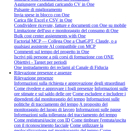
Aggiungere candidati caricando CV in One
Pulsante di miglioramento
Invia spese in blocco con One
Carica file Excel e CSV in One
Condividere ricevute, fatture e documenti con One su mobile
Limitazione dell'uso e monitoraggio del consumo di One
Bulk cost center assignments with One
Factorial MCP — Collega One a ChatGPT, Claude, o a
qualsiasi assistente AI compatibile con MCP
Commenti sul tempo del progetto in One
Iscrivi più persone a più corsi di formazione con ONE
Obiettivi - Target per periodi
One instradamento dei reclami al Canale di Fiducia
Rilevazione presenze e assenze
Rilevazione presenze
Informazioni sulla richiesta e approvazione degli straordinari
Come rivedere e approvare i fogli presenze
Informazioni sulle
ore stimate e sul saldo delle ore
Come escludere e includere i
dipendenti dal monitoraggio del tempo
Informazioni sulle
politiche di tracciamento del tempo
A proposito del
monitoraggio del luogo di lavoro
Informazioni sulle pause
Informazioni sulla tolleranza del tracciamento del tempo
Come registrarsi/uscire con ID
Come timbrare l'entrata/uscita
con il riconoscimento facciale
Come utilizzare la
geolocalizzazione nel monitoraggio del tempo
Come