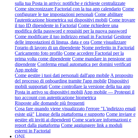
sulla tua Posta in arrivo: notifiche e richieste centralizzate
Come sincronizzare Factorial con la tua app calendario
Come
configurare le tue impostazioni personali
Come abilitare
l'autenticazione biometrica sui dispositivi mobili
Come trovare
il tuo ID dipendente in Factorial
Come richiedere una
modifica della password e requisiti per la nuova password
Come modificare il tuo indirizzo email in Factorial
Gestione
delle impostazioni di lingua, data e ora
Come visualizzare
l'orario di lavoro di un dipendente
Nome preferito in Factorial
Caricamento foto profilo
Come accedere Factorial per la
prima volta come dipendente
Come mandare in pensione un
dipendente
Conferma email automatica per domini verificati
App mobile
Come gestire i tuoi dati personali dall'app mobile
A proposito
del processo di onboarding tramite l'app mobile
Dispositivi
mobili supportati
Come controllare la versione della tua app
Posta in arrivo su dispositivi mobili
App mobile — Proteggi il
tuo account con autenticazione biometrica
Risposte alle domande più frequenti
Cosa fare quando viene visualizzato l'errore "L'indirizzo email
esiste già"
Lingue della piattaforma e supporto
Come inviare e
gestire gli inviti ai dipendenti
Come scaricare informazioni e
report dalla piattaforma
Come aggiungere link a moduli
esterni in Factorial
ONE