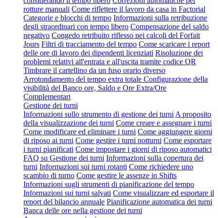
considerando il tempo libero
Correzioni automatiche per
rotture manuali
Come riflettere il lavoro da casa in Factorial
Categorie e blocchi di tempo
Informazioni sulla retribuzione
degli straordinari con tempo libero
Compensazione del saldo
negativo
Congedo retribuito riflesso nei calcoli del Forfait
Jours
Filtri di tracciamento del tempo
Come scaricare i report
delle ore di lavoro dei dipendenti licenziati
Risoluzione dei
problemi relativi all'entrata e all'uscita tramite codice QR
Timbrare il cartellino da un fuso orario diverso
Arrotondamento del tempo extra totale
Configurazione della
visibilità del Banco ore, Saldo e Ore Extra/Ore
Complementari
Gestione dei turni
Informazioni sullo strumento di gestione dei turni
A proposito
della visualizzazione dei turni
Come creare e assegnare i turni
Come modificare ed eliminare i turni
Come aggiungere giorni
di riposo ai turni
Come gestire i turni notturni
Come esportare
i turni pianificati
Come impostare i giorni di riposo automatici
FAQ su Gestione dei turni
Informazioni sulla copertura dei
turni
Informazioni sui turni rotanti
Come richiedere uno
scambio di turno
Come gestire le assenze in Shifts
Informazioni sugli strumenti di pianificazione del tempo
Informazioni sui turni salvati
Come visualizzare ed esportare il
report del bilancio annuale
Pianificazione automatica dei turni
Banca delle ore nella gestione dei turni