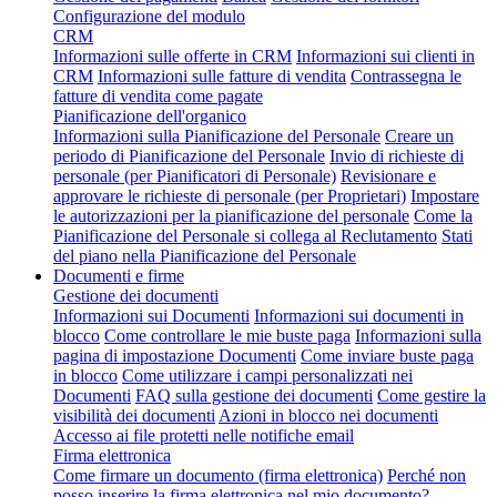
Configurazione del modulo
CRM
Informazioni sulle offerte in CRM
Informazioni sui clienti in
CRM
Informazioni sulle fatture di vendita
Contrassegna le
fatture di vendita come pagate
Pianificazione dell'organico
Informazioni sulla Pianificazione del Personale
Creare un
periodo di Pianificazione del Personale
Invio di richieste di
personale (per Pianificatori di Personale)
Revisionare e
approvare le richieste di personale (per Proprietari)
Impostare
le autorizzazioni per la pianificazione del personale
Come la
Pianificazione del Personale si collega al Reclutamento
Stati
del piano nella Pianificazione del Personale
Documenti e firme
Gestione dei documenti
Informazioni sui Documenti
Informazioni sui documenti in
blocco
Come controllare le mie buste paga
Informazioni sulla
pagina di impostazione Documenti
Come inviare buste paga
in blocco
Come utilizzare i campi personalizzati nei
Documenti
FAQ sulla gestione dei documenti
Come gestire la
visibilità dei documenti
Azioni in blocco nei documenti
Accesso ai file protetti nelle notifiche email
Firma elettronica
Come firmare un documento (firma elettronica)
Perché non
posso inserire la firma elettronica nel mio documento?