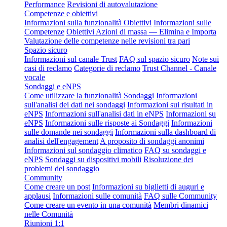
Performance
Revisioni di autovalutazione
Competenze e obiettivi
Informazioni sulla funzionalità Obiettivi
Informazioni sulle
Competenze
Obiettivi Azioni di massa — Elimina e Importa
Valutazione delle competenze nelle revisioni tra pari
Spazio sicuro
Informazioni sul canale Trust
FAQ sul spazio sicuro
Note sui
casi di reclamo
Categorie di reclamo
Trust Channel - Canale
vocale
Sondaggi e eNPS
Come utilizzare la funzionalità Sondaggi
Informazioni
sull'analisi dei dati nei sondaggi
Informazioni sui risultati in
eNPS
Informazioni sull'analisi dati in eNPS
Informazioni su
eNPS
Informazioni sulle risposte ai Sondaggi
Informazioni
sulle domande nei sondaggi
Informazioni sulla dashboard di
analisi dell'engagement
A proposito di sondaggi anonimi
Informazioni sul sondaggio climatico
FAQ su sondaggi e
eNPS
Sondaggi su dispositivi mobili
Risoluzione dei
problemi del sondaggio
Community
Come creare un post
Informazioni su biglietti di auguri e
applausi
Informazioni sulle comunità
FAQ sulle Community
Come creare un evento in una comunità
Membri dinamici
nelle Comunità
Riunioni 1:1