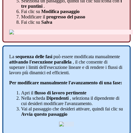
Seleziona
un
passaggio
,
quindi
fai
clic
sull
'
icona
con
i
tre
puntini
.
Fai
clic
su
Modifica
passaggio
Modificare
il
progresso
del
passo
Fai
clic
su
Salva
La
sequenza
delle
fasi
pu
ò
essere
modificata
manualmente
attivando
l
'
esecuzione
parallela
,
il
che
consente
di
superare
i
limiti
dell
'
esecuzione
lineare
e
di
rendere
i
flussi
di
lavoro
pi
ù
dinamici
ed
efficienti
.
Per
modificare
manualmente
l
'
avanzamento
di
una
fase
:
Apri
il
flusso
di
lavoro
pertinente
Nella
scheda
Dipendenti
,
seleziona
il
dipendente
di
cui
desideri
modificare
l
'
avanzamento
.
Vai
al
passaggio
che
desideri
attivare
,
quindi
fai
clic
su
Avvia
questo
passaggio