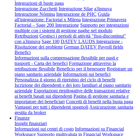
Integrazioni di buste paga
Integrazione Zucchetti
Integrazione Silae
a3innuva
Integrazione Nómina
Integrazione de PHC
Guida
all'integrazione: Factorial x Milena
Integrazione Primavera
Factorial – Sage 200 Integrazione
Supporto per integrazioni
multiple con i sistemi di gestione paghe nel modulo
Retribuzioni
Gestisci i periodi di attività "fissi-discontinui"
con a3innuva
Sage 100
DATEV LAUDS Integrazione -
Risoluzione dei problemi
German DATEV Payroll fields
Benefici
Informazioni sulla compensazione flessibile per pasti e
trasporti - Carta dei benefici
Formazione attraverso la
retribuzione flessibile
Beneficio per il benessere
Registrare un
piano sanitario aziendale
Informazioni sui benefici
Personalizza il giorno di ripristino del ciclo di benefit
Iscrizione dei dipendenti e dei loro familiari al piano sanitario
aziendale
Esportazioni riepilogative delle transazioni relative
ai benefit basati sui dipendenti
Pagina di gestione sanitaria e
importatore dei beneficiari
Concetti di benefit nella busta paga
Vantaggi per tutti i dipendenti spagnoli
Assicurazione sanitaria
gestita da broker
Finanze
Insight finanziari
Informazioni sui centri di costo
Informazioni su Financial
Workspace
Supporto multivaluta in Financial Workspace