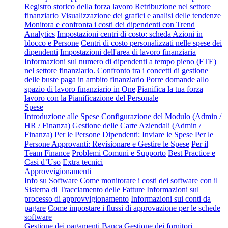
Registro storico della forza lavoro
Retribuzione nel settore
finanziario
Visualizzazione dei grafici e analisi delle tendenze
Monitora e confronta i costi dei dipendenti con Trend
Analytics
Impostazioni centri di costo: scheda Azioni in
blocco e Persone
Centri di costo personalizzati nelle spese dei
dipendenti
Impostazioni dell'area di lavoro finanziaria
Informazioni sul numero di dipendenti a tempo pieno (FTE)
nel settore finanziario.
Confronto tra i concetti di gestione
delle buste paga in ambito finanziario
Porre domande allo
spazio di lavoro finanziario in One
Pianifica la tua forza
lavoro con la Pianificazione del Personale
Spese
Introduzione alle Spese
Configurazione del Modulo (Admin /
HR / Finanza)
Gestione delle Carte Aziendali (Admin /
Finanza)
Per le Persone Dipendenti: Inviare le Spese
Per le
Persone Approvanti: Revisionare e Gestire le Spese
Per il
Team Finance
Problemi Comuni e Supporto
Best Practice e
Casi d’Uso
Extra tecnici
Approvvigionamenti
Info su Software
Come monitorare i costi dei software con il
Sistema di Tracciamento delle Fatture
Informazioni sul
processo di approvvigionamento
Informazioni sui conti da
pagare
Come impostare i flussi di approvazione per le schede
software
Gestione dei pagamenti
Banca
Gestione dei fornitori