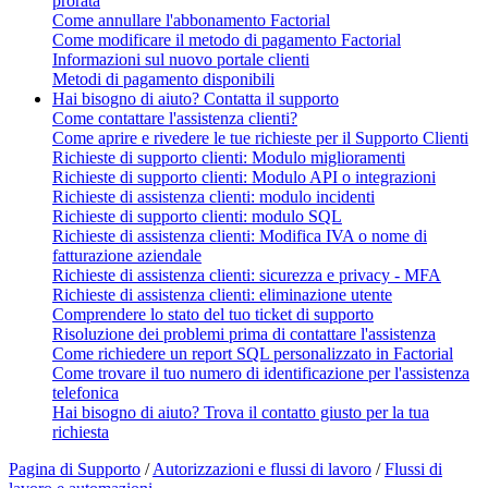
prorata
Come annullare l'abbonamento Factorial
Come modificare il metodo di pagamento Factorial
Informazioni sul nuovo portale clienti
Metodi di pagamento disponibili
Hai bisogno di aiuto? Contatta il supporto
Come contattare l'assistenza clienti?
Come aprire e rivedere le tue richieste per il Supporto Clienti
Richieste di supporto clienti: Modulo miglioramenti
Richieste di supporto clienti: Modulo API o integrazioni
Richieste di assistenza clienti: modulo incidenti
Richieste di supporto clienti: modulo SQL
Richieste di assistenza clienti: Modifica IVA o nome di
fatturazione aziendale
Richieste di assistenza clienti: sicurezza e privacy - MFA
Richieste di assistenza clienti: eliminazione utente
Comprendere lo stato del tuo ticket di supporto
Risoluzione dei problemi prima di contattare l'assistenza
Come richiedere un report SQL personalizzato in Factorial
Come trovare il tuo numero di identificazione per l'assistenza
telefonica
Hai bisogno di aiuto? Trova il contatto giusto per la tua
richiesta
Pagina di Supporto
/
Autorizzazioni e flussi di lavoro
/
Flussi di