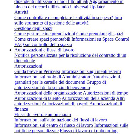
dipendenti utilizzando i tuoi filtri attuali
Aggiornamento in
blocco dei record utilizzando Universal Updater
Attività
Come controllare e completare le attività in sospeso?
Info
sullo strumento di gestione delle attività
Gestione degli spazi
Come gestire le tue prenotazioni
Come prenotare gli spazi
Come creare spazi prenotabili
Informazioni su Space Control
FAQ sul controllo dello spazio
Autorizzazioni e flussi di lavoro
Notifica personalizzata per la risoluzione del contratto di un
dipendente
Autorizzazioni
Guida breve ai Permessi
Informazioni sugli utenti esterni
Informazioni sul ruolo di Amministratore
Autorizzazioni
granulari per le cartelle dei documenti
Gruppo di
autorizzazioni dello spazio di benvenuto
Autorizzazioni della organizzazione
Autorizzazioni di tempo
Autorizzazioni di talento
Autorizzazioni della azienda
Altri
autorizzazioni
Autorizzazioni di payroll
Autorizzazioni di
finanza
Flussi di lavoro e automazioni
Informazioni sull'automazione dei flussi di lavoro
Informazioni sul centro di flusso di lavoro
Informazioni sulle
notifiche personalizzate
Flusso di lavoro di onboarding