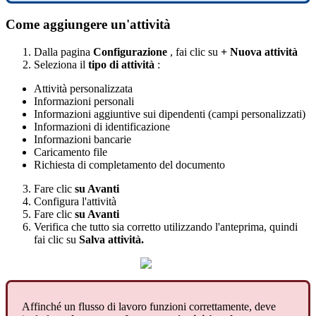
Come
aggiungere
un
'
attivit
à
Dalla
pagina
Configurazione
,
fai
clic
su
+
Nuova
attivit
à
Seleziona
il
tipo
di
attivit
à
:
Attivit
à
personalizzata
Informazioni
personali
Informazioni
aggiuntive
sui
dipendenti
(
campi
personalizzati
)
Informazioni
di
identificazione
Informazioni
bancarie
Caricamento
file
Richiesta
di
completamento
del
documento
Fare
clic
su
Avanti
Configura
l
'
attivit
à
Fare
clic
su
Avanti
Verifica
che
tutto
sia
corretto
utilizzando
l
'
anteprima
,
quindi
fai
clic
su
Salva
attivit
à
.
Affinch
é
un
flusso
di
lavoro
funzioni
correttamente
,
deve