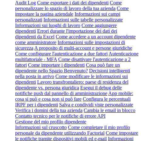
Audit Log
Come esportare i dati dei dipendenti
Come
personalizzare lo spazio di lavoro della tua azienda
Come
impostare la pagina aziendale
Informazioni sui campi
personalizzati
Informazioni sulle tabelle personalizzate
Informazioni sui luoghi di lavoro
Come aggiungere
dipendenti
Errori durante l'importazione dei dati dei
dipendenti da Excel
Come accedere a un account dipendente
come amministratore
Informazioni sulle impostazioni di
sicurezza
A proposito di multi-account e persone giuridiche
Come configurare l'autenticazione a due fattori
Autenticazione
multifattoriale - MFA
Come disattivare l'autenticazione a 2
fattori
Come importare i dipendenti
Cosa può fare un
dipendente nello Spazio Benvenuto?
Decisioni intelligenti
nella posta in arrivo
Come modificare le informazioni sui
dipendenti
Lavoro transfrontaliero: paese di residenza del
dipendente vs. persona giuridica
Esegui il debug delle
notifiche push dal pannello di amministrazione
App mobile:
cosa si può e cosa non si può fare
Configura le percentuali
IRPF per i dipendenti
Salva e condividi viste personalizzate
Verifica i domini della tua azienda
Cambia le email in blocco
Contatto tecnico per le notifiche di errore API
Gestione del mio profilo dipendente
Informazioni sul cruscotto
Come completare il mio profilo
personale da dipendente utilizzando Factorial
Come impostare
le notifiche tramite dispositivi mobili ed e-mail
Informazioni