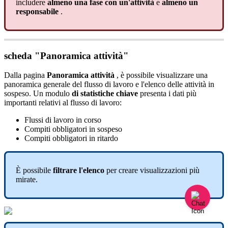
includere
almeno
una
fase
con
un
'
attivit
à
e
almeno
un
responsabile
.
scheda
"
Panoramica
attivit
à
"
Dalla
pagina
Panoramica
attivit
à
,
è
possibile
visualizzare
una
panoramica
generale
del
flusso
di
lavoro
e
l
'
elenco
delle
attivit
à
in
sospeso
.
Un
modulo
di
statistiche
chiave
presenta
i
dati
pi
ù
importanti
relativi
al
flusso
di
lavoro
:
Flussi
di
lavoro
in
corso
Compiti
obbligatori
in
sospeso
Compiti
obbligatori
in
ritardo
È
possibile
filtrare
l
'
elenco
per
creare
visualizzazioni
pi
ù
mirate
.