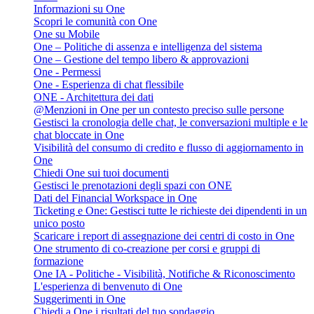
Informazioni su One
Scopri le comunità con One
One su Mobile
One – Politiche di assenza e intelligenza del sistema
One – Gestione del tempo libero & approvazioni
One - Permessi
One - Esperienza di chat flessibile
ONE - Architettura dei dati
@Menzioni in One per un contesto preciso sulle persone
Gestisci la cronologia delle chat, le conversazioni multiple e le
chat bloccate in One
Visibilità del consumo di credito e flusso di aggiornamento in
One
Chiedi One sui tuoi documenti
Gestisci le prenotazioni degli spazi con ONE
Dati del Financial Workspace in One
Ticketing e One: Gestisci tutte le richieste dei dipendenti in un
unico posto
Scaricare i report di assegnazione dei centri di costo in One
One strumento di co-creazione per corsi e gruppi di
formazione
One IA - Politiche - Visibilità, Notifiche & Riconoscimento
L'esperienza di benvenuto di One
Suggerimenti in One
Chiedi a One i risultati del tuo sondaggio