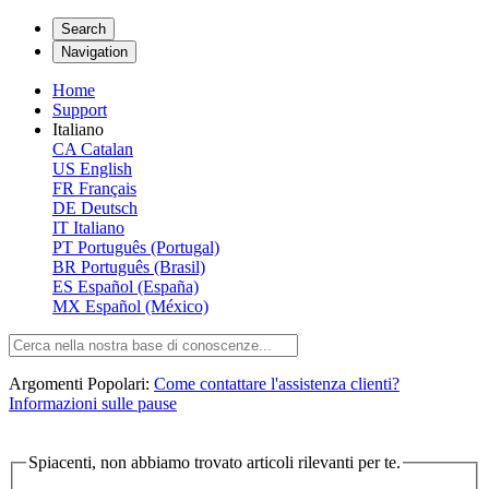
Search
Navigation
Home
Support
Italiano
CA
Catalan
US
English
FR
Français
DE
Deutsch
IT
Italiano
PT
Português (Portugal)
BR
Português (Brasil)
ES
Español (España)
MX
Español (México)
Argomenti Popolari:
Come contattare l'assistenza clienti?
Informazioni sulle pause
Spiacenti, non abbiamo trovato articoli rilevanti per te.