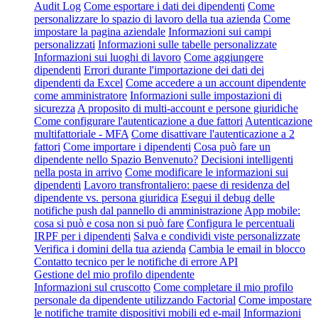
Audit Log
Come esportare i dati dei dipendenti
Come
personalizzare lo spazio di lavoro della tua azienda
Come
impostare la pagina aziendale
Informazioni sui campi
personalizzati
Informazioni sulle tabelle personalizzate
Informazioni sui luoghi di lavoro
Come aggiungere
dipendenti
Errori durante l'importazione dei dati dei
dipendenti da Excel
Come accedere a un account dipendente
come amministratore
Informazioni sulle impostazioni di
sicurezza
A proposito di multi-account e persone giuridiche
Come configurare l'autenticazione a due fattori
Autenticazione
multifattoriale - MFA
Come disattivare l'autenticazione a 2
fattori
Come importare i dipendenti
Cosa può fare un
dipendente nello Spazio Benvenuto?
Decisioni intelligenti
nella posta in arrivo
Come modificare le informazioni sui
dipendenti
Lavoro transfrontaliero: paese di residenza del
dipendente vs. persona giuridica
Esegui il debug delle
notifiche push dal pannello di amministrazione
App mobile:
cosa si può e cosa non si può fare
Configura le percentuali
IRPF per i dipendenti
Salva e condividi viste personalizzate
Verifica i domini della tua azienda
Cambia le email in blocco
Contatto tecnico per le notifiche di errore API
Gestione del mio profilo dipendente
Informazioni sul cruscotto
Come completare il mio profilo
personale da dipendente utilizzando Factorial
Come impostare
le notifiche tramite dispositivi mobili ed e-mail
Informazioni