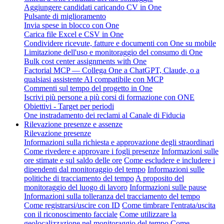
Aggiungere candidati caricando CV in One
Pulsante di miglioramento
Invia spese in blocco con One
Carica file Excel e CSV in One
Condividere ricevute, fatture e documenti con One su mobile
Limitazione dell'uso e monitoraggio del consumo di One
Bulk cost center assignments with One
Factorial MCP — Collega One a ChatGPT, Claude, o a
qualsiasi assistente AI compatibile con MCP
Commenti sul tempo del progetto in One
Iscrivi più persone a più corsi di formazione con ONE
Obiettivi - Target per periodi
One instradamento dei reclami al Canale di Fiducia
Rilevazione presenze e assenze
Rilevazione presenze
Informazioni sulla richiesta e approvazione degli straordinari
Come rivedere e approvare i fogli presenze
Informazioni sulle
ore stimate e sul saldo delle ore
Come escludere e includere i
dipendenti dal monitoraggio del tempo
Informazioni sulle
politiche di tracciamento del tempo
A proposito del
monitoraggio del luogo di lavoro
Informazioni sulle pause
Informazioni sulla tolleranza del tracciamento del tempo
Come registrarsi/uscire con ID
Come timbrare l'entrata/uscita
con il riconoscimento facciale
Come utilizzare la
geolocalizzazione nel monitoraggio del tempo
Come