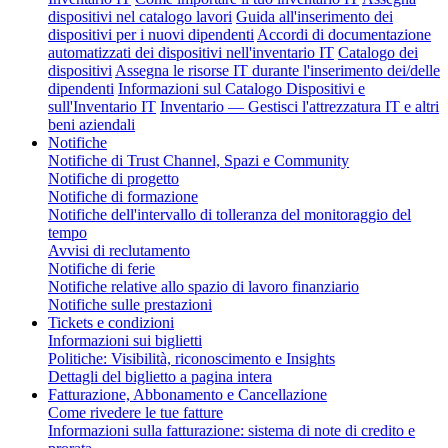
dispositivi nel catalogo lavori
Guida all'inserimento dei
dispositivi per i nuovi dipendenti
Accordi di documentazione
automatizzati dei dispositivi nell'inventario IT
Catalogo dei
dispositivi
Assegna le risorse IT durante l'inserimento dei/delle
dipendenti
Informazioni sul Catalogo Dispositivi e
sull'Inventario IT
Inventario — Gestisci l'attrezzatura IT e altri
beni aziendali
Notifiche
Notifiche di Trust Channel, Spazi e Community
Notifiche di progetto
Notifiche di formazione
Notifiche dell'intervallo di tolleranza del monitoraggio del
tempo
Avvisi di reclutamento
Notifiche di ferie
Notifiche relative allo spazio di lavoro finanziario
Notifiche sulle prestazioni
Tickets e condizioni
Informazioni sui biglietti
Politiche: Visibilità, riconoscimento e Insights
Dettagli del biglietto a pagina intera
Fatturazione, Abbonamento e Cancellazione
Come rivedere le tue fatture
Informazioni sulla fatturazione: sistema di note di credito e