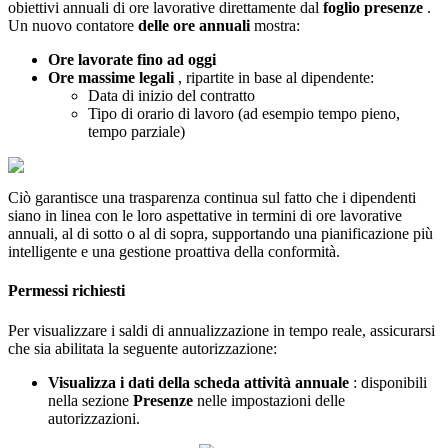
obiettivi
annuali
di
ore
lavorative
direttamente
dal
foglio
presenze
.
Un
nuovo
contatore
delle
ore
annuali
mostra
:
Ore
lavorate
fino
ad
oggi
Ore
massime
legali
,
ripartite
in
base
al
dipendente
:
Data
di
inizio
del
contratto
Tipo
di
orario
di
lavoro
(
ad
esempio
tempo
pieno
,
tempo
parziale
)
Ci
ò
garantisce
una
trasparenza
continua
sul
fatto
che
i
dipendenti
siano
in
linea
con
le
loro
aspettative
in
termini
di
ore
lavorative
annuali
,
al
di
sotto
o
al
di
sopra
,
supportando
una
pianificazione
pi
ù
intelligente
e
una
gestione
proattiva
della
conformit
à
.
Permessi
richiesti
Per
visualizzare
i
saldi
di
annualizzazione
in
tempo
reale
,
assicurarsi
che
sia
abilitata
la
seguente
autorizzazione
:
Visualizza
i
dati
della
scheda
attivit
à
annuale
:
disponibili
nella
sezione
Presenze
nelle
impostazioni
delle
autorizzazioni
.