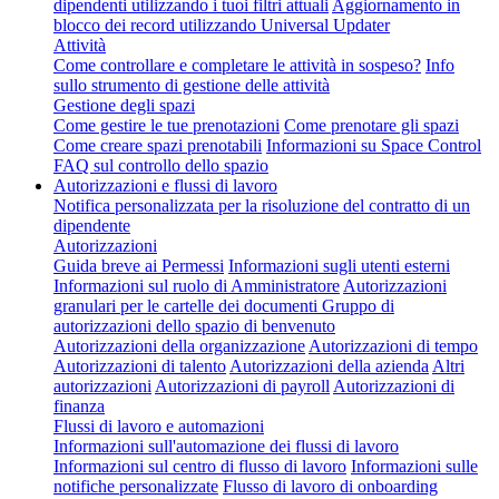
dipendenti utilizzando i tuoi filtri attuali
Aggiornamento in
blocco dei record utilizzando Universal Updater
Attività
Come controllare e completare le attività in sospeso?
Info
sullo strumento di gestione delle attività
Gestione degli spazi
Come gestire le tue prenotazioni
Come prenotare gli spazi
Come creare spazi prenotabili
Informazioni su Space Control
FAQ sul controllo dello spazio
Autorizzazioni e flussi di lavoro
Notifica personalizzata per la risoluzione del contratto di un
dipendente
Autorizzazioni
Guida breve ai Permessi
Informazioni sugli utenti esterni
Informazioni sul ruolo di Amministratore
Autorizzazioni
granulari per le cartelle dei documenti
Gruppo di
autorizzazioni dello spazio di benvenuto
Autorizzazioni della organizzazione
Autorizzazioni di tempo
Autorizzazioni di talento
Autorizzazioni della azienda
Altri
autorizzazioni
Autorizzazioni di payroll
Autorizzazioni di
finanza
Flussi di lavoro e automazioni
Informazioni sull'automazione dei flussi di lavoro
Informazioni sul centro di flusso di lavoro
Informazioni sulle
notifiche personalizzate
Flusso di lavoro di onboarding