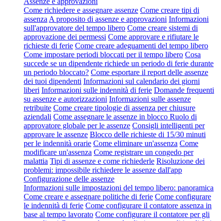
Assenze e approvazioni
Come richiedere e assegnare assenze
Come creare tipi di
assenza
A proposito di assenze e approvazioni
Informazioni
sull'approvatore del tempo libero
Come creare sistemi di
approvazione dei permessi
Come approvare e rifiutare le
richieste di ferie
Come creare adeguamenti del tempo libero
Come impostare periodi bloccati per il tempo libero
Cosa
succede se un dipendente richiede un periodo di ferie durante
un periodo bloccato?
Come esportare il report delle assenze
dei tuoi dipendenti
Informazioni sul calendario dei giorni
liberi
Informazioni sulle indennità di ferie
Domande frequenti
su assenze e autorizzazioni
Informazioni sulle assenze
retribuite
Come creare tipologie di assenza per chiusure
aziendali
Come assegnare le assenze in blocco
Ruolo di
approvatore globale per le assenze
Consigli intelligenti per
approvare le assenze
Blocco delle richieste di 15/30 minuti
per le indennità orarie
Come eliminare un'assenza
Come
modificare un'assenza
Come registrare un congedo per
malattia
Tipi di assenze e come richiederle
Risoluzione dei
problemi: impossibile richiedere le assenze dall'app
Configurazione delle assenze
Informazioni sulle impostazioni del tempo libero: panoramica
Come creare e assegnare politiche di ferie
Come configurare
le indennità di ferie
Come configurare il contatore assenza in
base al tempo lavorato
Come configurare il contatore per gli