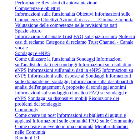
Performance
Revisioni di autovalutazione
Competenze e obiettivi
Informazioni sulla funzionalità Obiettivi
Informazioni sulle
Competenze
Obiettivi Azioni di massa — Elimina e Importa
Valutazione delle competenze nelle revisioni tra pari
Spazio sicuro
Informazioni sul canale Trust
FAQ sul spazio sicuro
Note sui
casi di reclamo
Categorie di reclamo
Trust Channel - Canale
vocale
Sondaggi e eNPS
Come utilizzare la funzionalità Sondaggi
Informazioni
sull'analisi dei dati nei sondaggi
Informazioni sui risultati in
eNPS
Informazioni sull'analisi dati in eNPS
Informazioni su
eNPS
Informazioni sulle risposte ai Sondaggi
Informazioni
sulle domande nei sondaggi
Informazioni sulla dashboard di
analisi dell'engagement
A proposito di sondaggi anonimi
Informazioni sul sondaggio climatico
FAQ su sondaggi e
eNPS
Sondaggi su dispositivi mobili
Risoluzione dei
problemi del sondaggio
Community
Come creare un post
Informazioni su biglietti di auguri e
applausi
Informazioni sulle comunità
FAQ sulle Community
Come creare un evento in una comunità
Membri dinamici
nelle Comunità
Riunioni 1:1