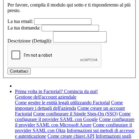
Per favore, compila il modulo qui sotto e ti risponderemo al più
presto.
La tua email:
La tua domanda:
Descrizione (Dettagli):
Prima volta in Factorial? Comincia da qui!
Gestione dell'account aziendale
Come gestire le entità legali utilizzando Factorial
Come
impostare i dettagli dell'azienda
Come creare un account
Factorial
Come configurare il Single Sign-On (SSO)
Come
configurare il provider SAML con Google
Come configurare
il provider SAML con Microsoft Azure
Come configurare il
provider SAML con Okta
Informazioni sui metodi di accesso
e autenticazione
Come creare chiavi API
Informazioni sugli