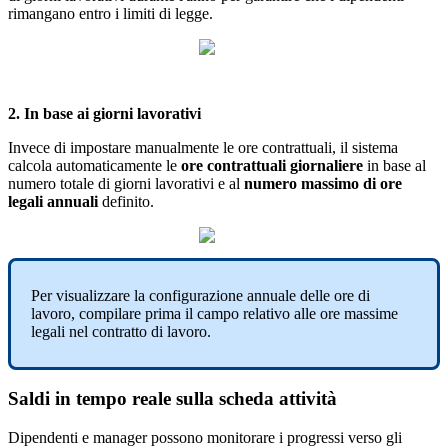
rimangano
entro
i
limiti
di
legge
.
2
.
In
base
ai
giorni
lavorativi
Invece
di
impostare
manualmente
le
ore
contrattuali
,
il
sistema
calcola
automaticamente
le
ore
contrattuali
giornaliere
in
base
al
numero
totale
di
giorni
lavorativi
e
al
numero
massimo
di
ore
legali
annuali
definito
.
Per
visualizzare
la
configurazione
annuale
delle
ore
di
lavoro
,
compilare
prima
il
campo
relativo
alle
ore
massime
legali
nel
contratto
di
lavoro
.
Saldi
in
tempo
reale
sulla
scheda
attivit
à
Dipendenti
e
manager
possono
monitorare
i
progressi
verso
gli