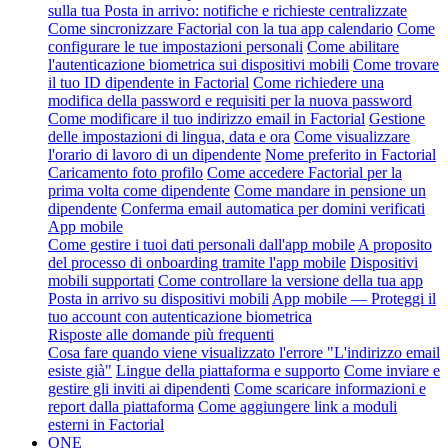
sulla tua Posta in arrivo: notifiche e richieste centralizzate
Come sincronizzare Factorial con la tua app calendario
Come
configurare le tue impostazioni personali
Come abilitare
l'autenticazione biometrica sui dispositivi mobili
Come trovare
il tuo ID dipendente in Factorial
Come richiedere una
modifica della password e requisiti per la nuova password
Come modificare il tuo indirizzo email in Factorial
Gestione
delle impostazioni di lingua, data e ora
Come visualizzare
l'orario di lavoro di un dipendente
Nome preferito in Factorial
Caricamento foto profilo
Come accedere Factorial per la
prima volta come dipendente
Come mandare in pensione un
dipendente
Conferma email automatica per domini verificati
App mobile
Come gestire i tuoi dati personali dall'app mobile
A proposito
del processo di onboarding tramite l'app mobile
Dispositivi
mobili supportati
Come controllare la versione della tua app
Posta in arrivo su dispositivi mobili
App mobile — Proteggi il
tuo account con autenticazione biometrica
Risposte alle domande più frequenti
Cosa fare quando viene visualizzato l'errore "L'indirizzo email
esiste già"
Lingue della piattaforma e supporto
Come inviare e
gestire gli inviti ai dipendenti
Come scaricare informazioni e
report dalla piattaforma
Come aggiungere link a moduli
esterni in Factorial
ONE