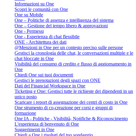
Informazioni su One
Scopri le comunità con One
One su Mobile
One – Politiche di assenza e intelligenza del sistema
One – Gestione del tempo libero & approvazioni
One - Permessi
One - Esperienza di chat flessibile
ONE - Architettura dei dati
@Menzioni in One per un contesto preciso sulle persone
Gestisci la cronologia delle chat, le conversazioni multiple e le
chat bloccate in One
Visibilità del consumo di credito e flusso di aggiornamento in
One
Chiedi One sui tuoi documenti
Gestisci le prenotazioni degli spazi con ONE
Dati del Financial Workspace in One
Ticketing e One: Gestisci tutte le richieste dei dipendenti in un
unico posto
Scaricare i report di assegnazione dei centri di costo in One
One strumento di co-creazione per corsi e gruppi di
formazione
One IA - Politiche - Visibilità, Notifiche & Riconoscimento
L'esperienza di benvenuto di One
Suggerimenti in One
Chiedi a One i risultati del tuo sondaggio