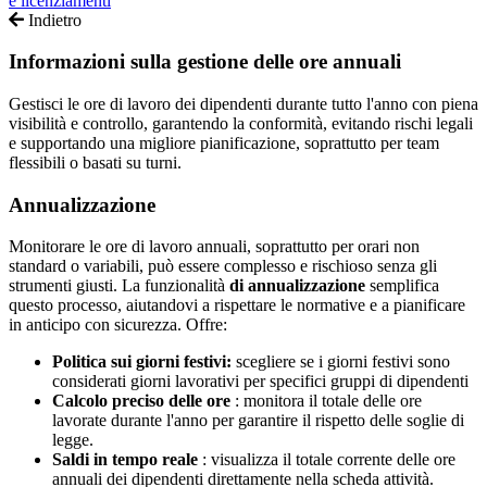
e licenziamenti
Indietro
Informazioni sulla gestione delle ore annuali
Gestisci le ore di lavoro dei dipendenti durante tutto l'anno con piena
visibilità e controllo, garantendo la conformità, evitando rischi legali
e supportando una migliore pianificazione, soprattutto per team
flessibili o basati su turni.
Annualizzazione
Monitorare
le
ore
di
lavoro
annuali
,
soprattutto
per
orari
non
standard
o
variabili
,
pu
ò
essere
complesso
e
rischioso
senza
gli
strumenti
giusti
.
La
funzionalit
à
di
annualizzazione
semplifica
questo
processo
,
aiutandovi
a
rispettare
le
normative
e
a
pianificare
in
anticipo
con
sicurezza
.
Offre
:
Politica
sui
giorni
festivi
:
scegliere
se
i
giorni
festivi
sono
considerati
giorni
lavorativi
per
specifici
gruppi
di
dipendenti
Calcolo
preciso
delle
ore
:
monitora
il
totale
delle
ore
lavorate
durante
l
'
anno
per
garantire
il
rispetto
delle
soglie
di
legge
.
Saldi
in
tempo
reale
:
visualizza
il
totale
corrente
delle
ore
annuali
dei
dipendenti
direttamente
nella
scheda
attivit
à
.