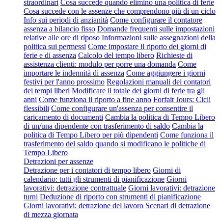
straordinari
Cosa succede quando elimino una politica di ferie
Cosa succede con le assenze che comprendono più di un ciclo
Info sui periodi di anzianità
Come configurare il contatore
assenza a bilancio fisso
Domande frequenti sulle impostazioni
relative alle ore di riposo
Informazioni sulle assegnazioni della
politica sui permessi
Come impostare il riporto dei giorni di
ferie e di assenza
Calcolo del tempo libero
Richieste di
assistenza clienti: modulo per porre una domanda
Come
importare le indennità di assenza
Come aggiungere i giorni
festivi per l'anno prossimo
Regolazioni manuali dei contatori
dei tempi liberi
Modificare il totale dei giorni di ferie tra gli
anni
Come funziona il riporto a fine anno
Forfait Jours: Cicli
flessibili
Come configurare un'assenza per consentire il
caricamento di documenti
Cambia la politica di Tempo Libero
di un/una dipendente con trasferimento di saldo
Cambia la
politica di Tempo Libero per più dipendenti
Come funziona il
trasferimento del saldo quando si modificano le politiche di
Tempo Libero
Detrazioni per assenze
Detrazione per i contatori di tempo libero
Giorni di
calendario: tutti gli strumenti di pianificazione
Giorni
lavorativi: detrazione contrattuale
Giorni lavorativi: detrazione
turni
Deduzione di riporto con strumenti di pianificazione
Giorni lavorativi: detrazione del lavoro
Scenari di detrazione
di mezza giornata