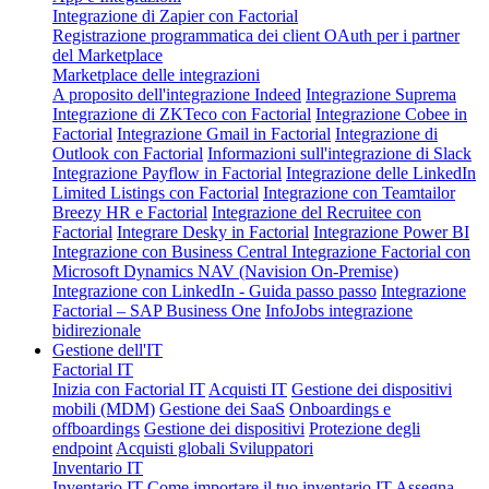
Integrazione di Zapier con Factorial
Registrazione programmatica dei client OAuth per i partner
del Marketplace
Marketplace delle integrazioni
A proposito dell'integrazione Indeed
Integrazione Suprema
Integrazione di ZKTeco con Factorial
Integrazione Cobee in
Factorial
Integrazione Gmail in Factorial
Integrazione di
Outlook con Factorial
Informazioni sull'integrazione di Slack
Integrazione Payflow in Factorial
Integrazione delle LinkedIn
Limited Listings con Factorial
Integrazione con Teamtailor
Breezy HR e Factorial
Integrazione del Recruitee con
Factorial
Integrare Desky in Factorial
Integrazione Power BI
Integrazione con Business Central
Integrazione Factorial con
Microsoft Dynamics NAV (Navision On-Premise)
Integrazione con LinkedIn - Guida passo passo
Integrazione
Factorial – SAP Business One
InfoJobs integrazione
bidirezionale
Gestione dell'IT
Factorial IT
Inizia con Factorial IT
Acquisti IT
Gestione dei dispositivi
mobili (MDM)
Gestione dei SaaS
Onboardings e
offboardings
Gestione dei dispositivi
Protezione degli
endpoint
Acquisti globali
Sviluppatori
Inventario IT
Inventario IT
Come importare il tuo inventario IT
Assegna