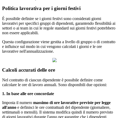
Politica
lavorativa
per
i
giorni
festivi
È
possibile
definire
se
i
giorni
festivi
sono
considerati
giorni
lavorativi
per
specifici
gruppi
di
dipendenti
,
garantendo
flessibilit
à
ai
settori
o
ai
team
in
cui
le
regole
standard
sui
giorni
festivi
potrebbero
non
essere
applicabili
.
Questa
configurazione
viene
gestita
a
livello
di
gruppo
o
di
contratto
e
influisce
sul
modo
in
cui
vengono
calcolati
i
giorni
e
le
ore
lavorative
nell
'
annualizzazione
.
Calcoli
accurati
delle
ore
Nel
contratto
di
ciascun
dipendente
è
possibile
definire
come
calcolare
le
ore
di
lavoro
annuali
.
Sono
disponibili
due
opzioni
:
1
.
In
base
alle
ore
concordate
Imposta
il
numero
massimo
di
ore
lavorative
previste
per
legge
all
'
anno
e
definisci
le
ore
contrattuali
del
dipendente
(
giornaliere
,
settimanali
o
mensili
)
.
Il
sistema
modifica
quindi
il
numero
previsto
di
giorni
lavorativi
durante
l
'
anno
per
garantire
che
i
dipendenti