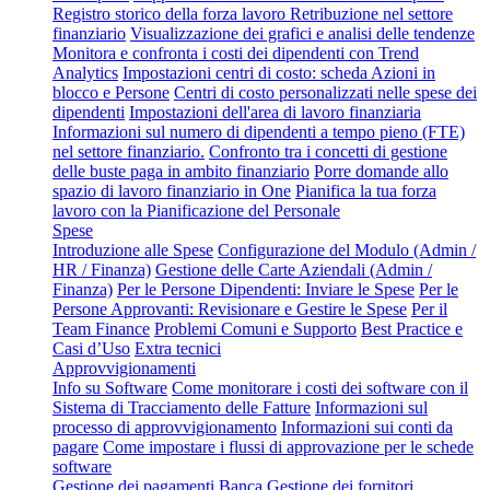
Registro storico della forza lavoro
Retribuzione nel settore
finanziario
Visualizzazione dei grafici e analisi delle tendenze
Monitora e confronta i costi dei dipendenti con Trend
Analytics
Impostazioni centri di costo: scheda Azioni in
blocco e Persone
Centri di costo personalizzati nelle spese dei
dipendenti
Impostazioni dell'area di lavoro finanziaria
Informazioni sul numero di dipendenti a tempo pieno (FTE)
nel settore finanziario.
Confronto tra i concetti di gestione
delle buste paga in ambito finanziario
Porre domande allo
spazio di lavoro finanziario in One
Pianifica la tua forza
lavoro con la Pianificazione del Personale
Spese
Introduzione alle Spese
Configurazione del Modulo (Admin /
HR / Finanza)
Gestione delle Carte Aziendali (Admin /
Finanza)
Per le Persone Dipendenti: Inviare le Spese
Per le
Persone Approvanti: Revisionare e Gestire le Spese
Per il
Team Finance
Problemi Comuni e Supporto
Best Practice e
Casi d’Uso
Extra tecnici
Approvvigionamenti
Info su Software
Come monitorare i costi dei software con il
Sistema di Tracciamento delle Fatture
Informazioni sul
processo di approvvigionamento
Informazioni sui conti da
pagare
Come impostare i flussi di approvazione per le schede
software
Gestione dei pagamenti
Banca
Gestione dei fornitori