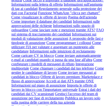
gestirla
Come faccio a importare il database dell'applicazione?
Informazioni sulla lettera di offerta
Informazioni sull'aggiunta
di tag ai candidati
Regolamento generale sulla protezione dei
dati con Factorial
Funzione WhatsApp "clicca per chattare"
Come visualizzare le offerte di lavoro
Pagina dell'azienda
Come importare il database dei candidati
Informazioni sulle
approvazioni delle richieste
Informazioni sullo spazio di
onboarding
Come lasciare note e menzioni tramite ATS?
FAQ
sul sistema di tracciamento dei candidati
Informazioni sui
moduli di valutazione delle assunzioni
A proposito delle fasi e
tipologie di assunzione
Come programmare i colloqui
Come
utilizzare l'IA per valutare e assegnare un punteggio alle
candidature
Informazioni sulle intuizioni di reclutamento
Come caricare CV in blocco
Come inviare automaticamente
e-mail ai candidati quando si passa da una fase all'altra
Come
configurare i modelli di messaggi di rifiuto
Integrazione
multiportale
Come chiamare i candidati dal tuo telefono
Come
gestire le candidature di lavoro
Come inviare messaggi ai
candidati in blocco
Offerte di lavoro premium: Marketplace e
flusso di approvazione
Accedi ai dati ATS tramite ONE
Informazioni sul piano di assunzione
Importa le offerte di
lavoro in blocco con l'importatore universale
Estrai i dati dei
candidati dai CV scansionati
Gestisci l'accesso del team di
assunzione per fase di reclutamento
Pubblica un lavoro solo
sulla pagina delle carriere della tua azienda