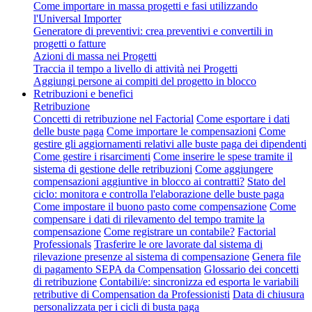
Come importare in massa progetti e fasi utilizzando
l'Universal Importer
Generatore di preventivi: crea preventivi e convertili in
progetti o fatture
Azioni di massa nei Progetti
Traccia il tempo a livello di attività nei Progetti
Aggiungi persone ai compiti del progetto in blocco
Retribuzioni e benefici
Retribuzione
Concetti di retribuzione nel Factorial
Come esportare i dati
delle buste paga
Come importare le compensazioni
Come
gestire gli aggiornamenti relativi alle buste paga dei dipendenti
Come gestire i risarcimenti
Come inserire le spese tramite il
sistema di gestione delle retribuzioni
Come aggiungere
compensazioni aggiuntive in blocco ai contratti?
Stato del
ciclo: monitora e controlla l'elaborazione delle buste paga
Come impostare il buono pasto come compensazione
Come
compensare i dati di rilevamento del tempo tramite la
compensazione
Come registrare un contabile?
Factorial
Professionals
Trasferire le ore lavorate dal sistema di
rilevazione presenze al sistema di compensazione
Genera file
di pagamento SEPA da Compensation
Glossario dei concetti
di retribuzione
Contabili/e: sincronizza ed esporta le variabili
retributive di Compensation da Professionisti
Data di chiusura
personalizzata per i cicli di busta paga