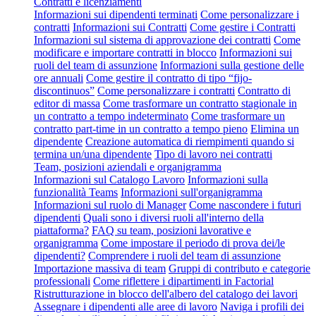
Contratti e licenziamenti
Informazioni sui dipendenti terminati
Come personalizzare i
contratti
Informazioni sui Contratti
Come gestire i Contratti
Informazioni sul sistema di approvazione dei contratti
Come
modificare e importare contratti in blocco
Informazioni sui
ruoli del team di assunzione
Informazioni sulla gestione delle
ore annuali
Come gestire il contratto di tipo “fijo-
discontinuos”
Come personalizzare i contratti
Contratto di
editor di massa
Come trasformare un contratto stagionale in
un contratto a tempo indeterminato
Come trasformare un
contratto part-time in un contratto a tempo pieno
Elimina un
dipendente
Creazione automatica di riempimenti quando si
termina un/una dipendente
Tipo di lavoro nei contratti
Team, posizioni aziendali e organigramma
Informazioni sul Catalogo Lavoro
Informazioni sulla
funzionalità Teams
Informazioni sull'organigramma
Informazioni sul ruolo di Manager
Come nascondere i futuri
dipendenti
Quali sono i diversi ruoli all'interno della
piattaforma?
FAQ su team, posizioni lavorative e
organigramma
Come impostare il periodo di prova dei/le
dipendenti?
Comprendere i ruoli del team di assunzione
Importazione massiva di team
Gruppi di contributo e categorie
professionali
Come riflettere i dipartimenti in Factorial
Ristrutturazione in blocco dell'albero del catalogo dei lavori
Assegnare i dipendenti alle aree di lavoro
Naviga i profili dei