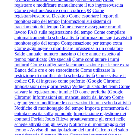
registrare e modificare manualmente il tuo ingresso/uscita
Come registrarsi/uscire con il codice QR
Come
registrarsi/uscire su Desktop
Come esportare i report di
monitoraggio del tempo
Informazioni sui sistemi di
tracciamento del tempo
Come creare e assegnare orari di
lavoro
FAQ sulla registrazione del tempo
Come compilare
automaticamente la scheda attività
Informazioni sugli avvisi di
monitoraggio del tempo
Compensazione per tempo extra
Come aggiungere o modificare un'assenza a un contatore
Saldo annuale: numero massimo di ore annue rispetto al
tempo pianificato
Ore speciali
Come configurare i turni
notturni
Come configurare la compensazione per le ore extra
Banca delle ore e ore straordinarie
Come utilizzare la
restrizione di modifica della scheda attività
Come salvare il
codice QR di ingresso come preferito (Google Chrome)
Impostazioni dei giorni festivi
Widget di stato del team
Come
salvare la registrazione tramite ID come preferita (Google
Chrome)
Informazioni sui mancati usciti dal lavoro
Come
aggiungere o modificare le osservazioni in una scheda attività
Notifiche di monitoraggio del tempo
Imposta promemoria di
entrata e uscita sull'app mobile
Impostazione e gestione dei
contratti Forfait Jours
Rileva proattivamente gli errori nelle
schede attività con gli avvisi
Notifiche di monitoraggio del
tempo - Avviso di manipolazione dei turni
Calcolo del saldo