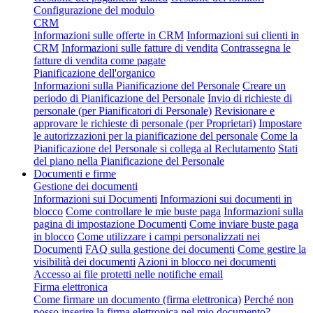
Configurazione del modulo
CRM
Informazioni sulle offerte in CRM
Informazioni sui clienti in
CRM
Informazioni sulle fatture di vendita
Contrassegna le
fatture di vendita come pagate
Pianificazione dell'organico
Informazioni sulla Pianificazione del Personale
Creare un
periodo di Pianificazione del Personale
Invio di richieste di
personale (per Pianificatori di Personale)
Revisionare e
approvare le richieste di personale (per Proprietari)
Impostare
le autorizzazioni per la pianificazione del personale
Come la
Pianificazione del Personale si collega al Reclutamento
Stati
del piano nella Pianificazione del Personale
Documenti e firme
Gestione dei documenti
Informazioni sui Documenti
Informazioni sui documenti in
blocco
Come controllare le mie buste paga
Informazioni sulla
pagina di impostazione Documenti
Come inviare buste paga
in blocco
Come utilizzare i campi personalizzati nei
Documenti
FAQ sulla gestione dei documenti
Come gestire la
visibilità dei documenti
Azioni in blocco nei documenti
Accesso ai file protetti nelle notifiche email
Firma elettronica
Come firmare un documento (firma elettronica)
Perché non
posso inserire la firma elettronica nel mio documento?