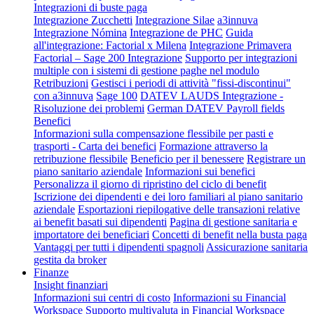
Integrazioni di buste paga
Integrazione Zucchetti
Integrazione Silae
a3innuva
Integrazione Nómina
Integrazione de PHC
Guida
all'integrazione: Factorial x Milena
Integrazione Primavera
Factorial – Sage 200 Integrazione
Supporto per integrazioni
multiple con i sistemi di gestione paghe nel modulo
Retribuzioni
Gestisci i periodi di attività "fissi-discontinui"
con a3innuva
Sage 100
DATEV LAUDS Integrazione -
Risoluzione dei problemi
German DATEV Payroll fields
Benefici
Informazioni sulla compensazione flessibile per pasti e
trasporti - Carta dei benefici
Formazione attraverso la
retribuzione flessibile
Beneficio per il benessere
Registrare un
piano sanitario aziendale
Informazioni sui benefici
Personalizza il giorno di ripristino del ciclo di benefit
Iscrizione dei dipendenti e dei loro familiari al piano sanitario
aziendale
Esportazioni riepilogative delle transazioni relative
ai benefit basati sui dipendenti
Pagina di gestione sanitaria e
importatore dei beneficiari
Concetti di benefit nella busta paga
Vantaggi per tutti i dipendenti spagnoli
Assicurazione sanitaria
gestita da broker
Finanze
Insight finanziari
Informazioni sui centri di costo
Informazioni su Financial
Workspace
Supporto multivaluta in Financial Workspace