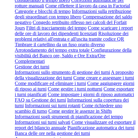
considerando il tempo libero
Correzioni automatiche per
rotture manuali
Come riflettere il lavoro da casa in Factorial
Categorie e blocchi di tempo
Informazioni sulla retribuzione
degli straordinari con tempo libero
Compensazione del saldo
negativo
Congedo retribuito riflesso nei calcoli del Forfait
Jours
Filtri di tracciamento del tempo
Come scaricare i report
delle ore di lavoro dei dipendenti licenziati
Risoluzione dei
problemi relativi all'entrata e all'uscita tramite codice QR
Timbrare il cartellino da un fuso orario diverso
Arrotondamento del tempo extra totale
Configurazione della
visibilità del Banco ore, Saldo e Ore Extra/Ore
Complementari
Gestione dei turni
Informazioni sullo strumento di gestione dei turni
A proposito
della visualizzazione dei turni
Come creare e assegnare i turni
Come modificare ed eliminare i turni
Come aggiungere giorni
di riposo ai turni
Come gestire i turni notturni
Come esportare
i turni pianificati
Come impostare i giorni di riposo automatici
FAQ su Gestione dei turni
Informazioni sulla copertura dei
turni
Informazioni sui turni rotanti
Come richiedere uno
scambio di turno
Come gestire le assenze in Shifts
Informazioni sugli strumenti di pianificazione del tempo
Informazioni sui turni salvati
Come visualizzare ed esportare il
report del bilancio annuale
Pianificazione automatica dei turni
Banca delle ore nella gestione dei turni