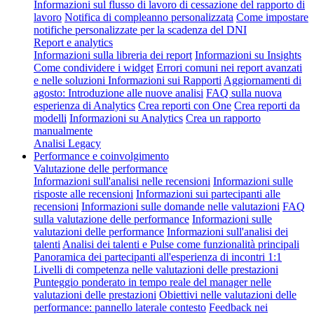
Informazioni sul flusso di lavoro di cessazione del rapporto di
lavoro
Notifica di compleanno personalizzata
Come impostare
notifiche personalizzate per la scadenza del DNI
Report e analytics
Informazioni sulla libreria dei report
Informazioni su Insights
Come condividere i widget
Errori comuni nei report avanzati
e nelle soluzioni
Informazioni sui Rapporti
Aggiornamenti di
agosto: Introduzione alle nuove analisi
FAQ sulla nuova
esperienza di Analytics
Crea reporti con One
Crea reporti da
modelli
Informazioni su Analytics
Crea un rapporto
manualmente
Analisi Legacy
Performance e coinvolgimento
Valutazione delle performance
Informazioni sull'analisi nelle recensioni
Informazioni sulle
risposte alle recensioni
Informazioni sui partecipanti alle
recensioni
Informazioni sulle domande nelle valutazioni
FAQ
sulla valutazione delle performance
Informazioni sulle
valutazioni delle performance
Informazioni sull'analisi dei
talenti
Analisi dei talenti e Pulse come funzionalità principali
Panoramica dei partecipanti all'esperienza di incontri 1:1
Livelli di competenza nelle valutazioni delle prestazioni
Punteggio ponderato in tempo reale del manager nelle
valutazioni delle prestazioni
Obiettivi nelle valutazioni delle
performance: pannello laterale contesto
Feedback nei