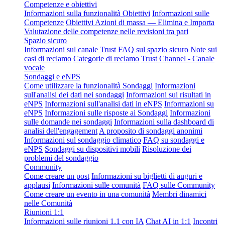
Competenze e obiettivi
Informazioni sulla funzionalità Obiettivi
Informazioni sulle
Competenze
Obiettivi Azioni di massa — Elimina e Importa
Valutazione delle competenze nelle revisioni tra pari
Spazio sicuro
Informazioni sul canale Trust
FAQ sul spazio sicuro
Note sui
casi di reclamo
Categorie di reclamo
Trust Channel - Canale
vocale
Sondaggi e eNPS
Come utilizzare la funzionalità Sondaggi
Informazioni
sull'analisi dei dati nei sondaggi
Informazioni sui risultati in
eNPS
Informazioni sull'analisi dati in eNPS
Informazioni su
eNPS
Informazioni sulle risposte ai Sondaggi
Informazioni
sulle domande nei sondaggi
Informazioni sulla dashboard di
analisi dell'engagement
A proposito di sondaggi anonimi
Informazioni sul sondaggio climatico
FAQ su sondaggi e
eNPS
Sondaggi su dispositivi mobili
Risoluzione dei
problemi del sondaggio
Community
Come creare un post
Informazioni su biglietti di auguri e
applausi
Informazioni sulle comunità
FAQ sulle Community
Come creare un evento in una comunità
Membri dinamici
nelle Comunità
Riunioni 1:1
Informazioni sulle riunioni 1.1 con IA
Chat AI in 1:1
Incontri