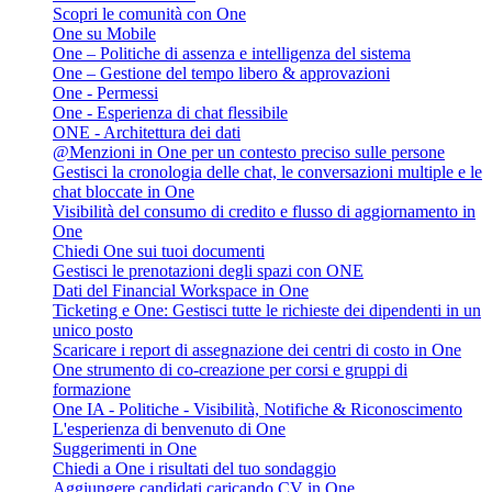
Scopri le comunità con One
One su Mobile
One – Politiche di assenza e intelligenza del sistema
One – Gestione del tempo libero & approvazioni
One - Permessi
One - Esperienza di chat flessibile
ONE - Architettura dei dati
@Menzioni in One per un contesto preciso sulle persone
Gestisci la cronologia delle chat, le conversazioni multiple e le
chat bloccate in One
Visibilità del consumo di credito e flusso di aggiornamento in
One
Chiedi One sui tuoi documenti
Gestisci le prenotazioni degli spazi con ONE
Dati del Financial Workspace in One
Ticketing e One: Gestisci tutte le richieste dei dipendenti in un
unico posto
Scaricare i report di assegnazione dei centri di costo in One
One strumento di co-creazione per corsi e gruppi di
formazione
One IA - Politiche - Visibilità, Notifiche & Riconoscimento
L'esperienza di benvenuto di One
Suggerimenti in One
Chiedi a One i risultati del tuo sondaggio
Aggiungere candidati caricando CV in One