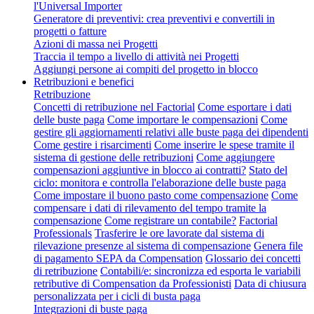
l'Universal Importer
Generatore di preventivi: crea preventivi e convertili in
progetti o fatture
Azioni di massa nei Progetti
Traccia il tempo a livello di attività nei Progetti
Aggiungi persone ai compiti del progetto in blocco
Retribuzioni e benefici
Retribuzione
Concetti di retribuzione nel Factorial
Come esportare i dati
delle buste paga
Come importare le compensazioni
Come
gestire gli aggiornamenti relativi alle buste paga dei dipendenti
Come gestire i risarcimenti
Come inserire le spese tramite il
sistema di gestione delle retribuzioni
Come aggiungere
compensazioni aggiuntive in blocco ai contratti?
Stato del
ciclo: monitora e controlla l'elaborazione delle buste paga
Come impostare il buono pasto come compensazione
Come
compensare i dati di rilevamento del tempo tramite la
compensazione
Come registrare un contabile?
Factorial
Professionals
Trasferire le ore lavorate dal sistema di
rilevazione presenze al sistema di compensazione
Genera file
di pagamento SEPA da Compensation
Glossario dei concetti
di retribuzione
Contabili/e: sincronizza ed esporta le variabili
retributive di Compensation da Professionisti
Data di chiusura
personalizzata per i cicli di busta paga
Integrazioni di buste paga