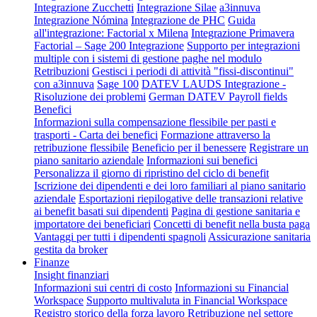
Integrazione Zucchetti
Integrazione Silae
a3innuva
Integrazione Nómina
Integrazione de PHC
Guida
all'integrazione: Factorial x Milena
Integrazione Primavera
Factorial – Sage 200 Integrazione
Supporto per integrazioni
multiple con i sistemi di gestione paghe nel modulo
Retribuzioni
Gestisci i periodi di attività "fissi-discontinui"
con a3innuva
Sage 100
DATEV LAUDS Integrazione -
Risoluzione dei problemi
German DATEV Payroll fields
Benefici
Informazioni sulla compensazione flessibile per pasti e
trasporti - Carta dei benefici
Formazione attraverso la
retribuzione flessibile
Beneficio per il benessere
Registrare un
piano sanitario aziendale
Informazioni sui benefici
Personalizza il giorno di ripristino del ciclo di benefit
Iscrizione dei dipendenti e dei loro familiari al piano sanitario
aziendale
Esportazioni riepilogative delle transazioni relative
ai benefit basati sui dipendenti
Pagina di gestione sanitaria e
importatore dei beneficiari
Concetti di benefit nella busta paga
Vantaggi per tutti i dipendenti spagnoli
Assicurazione sanitaria
gestita da broker
Finanze
Insight finanziari
Informazioni sui centri di costo
Informazioni su Financial
Workspace
Supporto multivaluta in Financial Workspace
Registro storico della forza lavoro
Retribuzione nel settore