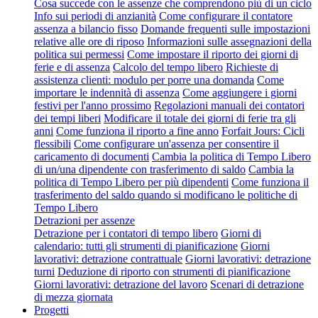
Cosa succede con le assenze che comprendono più di un ciclo
Info sui periodi di anzianità
Come configurare il contatore
assenza a bilancio fisso
Domande frequenti sulle impostazioni
relative alle ore di riposo
Informazioni sulle assegnazioni della
politica sui permessi
Come impostare il riporto dei giorni di
ferie e di assenza
Calcolo del tempo libero
Richieste di
assistenza clienti: modulo per porre una domanda
Come
importare le indennità di assenza
Come aggiungere i giorni
festivi per l'anno prossimo
Regolazioni manuali dei contatori
dei tempi liberi
Modificare il totale dei giorni di ferie tra gli
anni
Come funziona il riporto a fine anno
Forfait Jours: Cicli
flessibili
Come configurare un'assenza per consentire il
caricamento di documenti
Cambia la politica di Tempo Libero
di un/una dipendente con trasferimento di saldo
Cambia la
politica di Tempo Libero per più dipendenti
Come funziona il
trasferimento del saldo quando si modificano le politiche di
Tempo Libero
Detrazioni per assenze
Detrazione per i contatori di tempo libero
Giorni di
calendario: tutti gli strumenti di pianificazione
Giorni
lavorativi: detrazione contrattuale
Giorni lavorativi: detrazione
turni
Deduzione di riporto con strumenti di pianificazione
Giorni lavorativi: detrazione del lavoro
Scenari di detrazione
di mezza giornata
Progetti