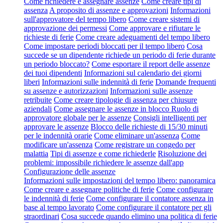
Come richiedere e assegnare assenze
Come creare tipi di
assenza
A proposito di assenze e approvazioni
Informazioni
sull'approvatore del tempo libero
Come creare sistemi di
approvazione dei permessi
Come approvare e rifiutare le
richieste di ferie
Come creare adeguamenti del tempo libero
Come impostare periodi bloccati per il tempo libero
Cosa
succede se un dipendente richiede un periodo di ferie durante
un periodo bloccato?
Come esportare il report delle assenze
dei tuoi dipendenti
Informazioni sul calendario dei giorni
liberi
Informazioni sulle indennità di ferie
Domande frequenti
su assenze e autorizzazioni
Informazioni sulle assenze
retribuite
Come creare tipologie di assenza per chiusure
aziendali
Come assegnare le assenze in blocco
Ruolo di
approvatore globale per le assenze
Consigli intelligenti per
approvare le assenze
Blocco delle richieste di 15/30 minuti
per le indennità orarie
Come eliminare un'assenza
Come
modificare un'assenza
Come registrare un congedo per
malattia
Tipi di assenze e come richiederle
Risoluzione dei
problemi: impossibile richiedere le assenze dall'app
Configurazione delle assenze
Informazioni sulle impostazioni del tempo libero: panoramica
Come creare e assegnare politiche di ferie
Come configurare
le indennità di ferie
Come configurare il contatore assenza in
base al tempo lavorato
Come configurare il contatore per gli
straordinari
Cosa succede quando elimino una politica di ferie