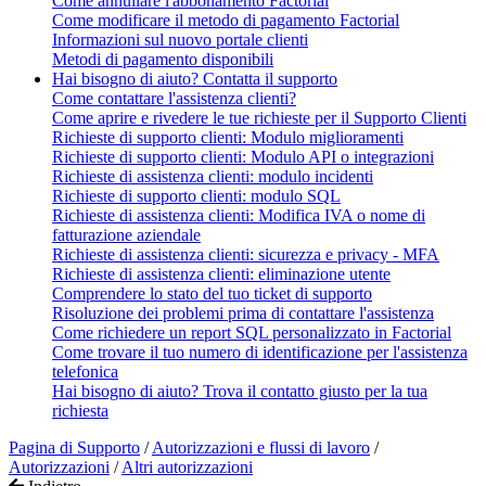
Come annullare l'abbonamento Factorial
Come modificare il metodo di pagamento Factorial
Informazioni sul nuovo portale clienti
Metodi di pagamento disponibili
Hai bisogno di aiuto? Contatta il supporto
Come contattare l'assistenza clienti?
Come aprire e rivedere le tue richieste per il Supporto Clienti
Richieste di supporto clienti: Modulo miglioramenti
Richieste di supporto clienti: Modulo API o integrazioni
Richieste di assistenza clienti: modulo incidenti
Richieste di supporto clienti: modulo SQL
Richieste di assistenza clienti: Modifica IVA o nome di
fatturazione aziendale
Richieste di assistenza clienti: sicurezza e privacy - MFA
Richieste di assistenza clienti: eliminazione utente
Comprendere lo stato del tuo ticket di supporto
Risoluzione dei problemi prima di contattare l'assistenza
Come richiedere un report SQL personalizzato in Factorial
Come trovare il tuo numero di identificazione per l'assistenza
telefonica
Hai bisogno di aiuto? Trova il contatto giusto per la tua
richiesta
Pagina di Supporto
/
Autorizzazioni e flussi di lavoro
/
Autorizzazioni
/
Altri autorizzazioni