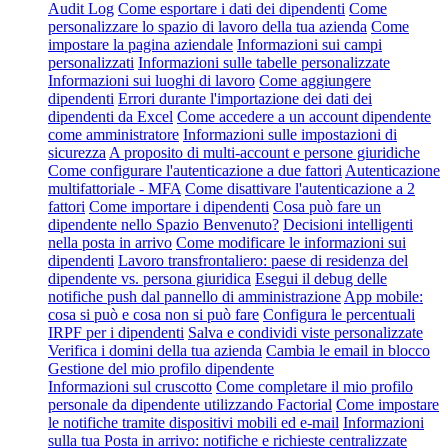
Audit Log
Come esportare i dati dei dipendenti
Come
personalizzare lo spazio di lavoro della tua azienda
Come
impostare la pagina aziendale
Informazioni sui campi
personalizzati
Informazioni sulle tabelle personalizzate
Informazioni sui luoghi di lavoro
Come aggiungere
dipendenti
Errori durante l'importazione dei dati dei
dipendenti da Excel
Come accedere a un account dipendente
come amministratore
Informazioni sulle impostazioni di
sicurezza
A proposito di multi-account e persone giuridiche
Come configurare l'autenticazione a due fattori
Autenticazione
multifattoriale - MFA
Come disattivare l'autenticazione a 2
fattori
Come importare i dipendenti
Cosa può fare un
dipendente nello Spazio Benvenuto?
Decisioni intelligenti
nella posta in arrivo
Come modificare le informazioni sui
dipendenti
Lavoro transfrontaliero: paese di residenza del
dipendente vs. persona giuridica
Esegui il debug delle
notifiche push dal pannello di amministrazione
App mobile:
cosa si può e cosa non si può fare
Configura le percentuali
IRPF per i dipendenti
Salva e condividi viste personalizzate
Verifica i domini della tua azienda
Cambia le email in blocco
Gestione del mio profilo dipendente
Informazioni sul cruscotto
Come completare il mio profilo
personale da dipendente utilizzando Factorial
Come impostare
le notifiche tramite dispositivi mobili ed e-mail
Informazioni
sulla tua Posta in arrivo: notifiche e richieste centralizzate