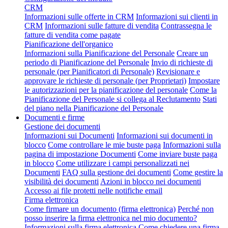
CRM
Informazioni sulle offerte in CRM
Informazioni sui clienti in
CRM
Informazioni sulle fatture di vendita
Contrassegna le
fatture di vendita come pagate
Pianificazione dell'organico
Informazioni sulla Pianificazione del Personale
Creare un
periodo di Pianificazione del Personale
Invio di richieste di
personale (per Pianificatori di Personale)
Revisionare e
approvare le richieste di personale (per Proprietari)
Impostare
le autorizzazioni per la pianificazione del personale
Come la
Pianificazione del Personale si collega al Reclutamento
Stati
del piano nella Pianificazione del Personale
Documenti e firme
Gestione dei documenti
Informazioni sui Documenti
Informazioni sui documenti in
blocco
Come controllare le mie buste paga
Informazioni sulla
pagina di impostazione Documenti
Come inviare buste paga
in blocco
Come utilizzare i campi personalizzati nei
Documenti
FAQ sulla gestione dei documenti
Come gestire la
visibilità dei documenti
Azioni in blocco nei documenti
Accesso ai file protetti nelle notifiche email
Firma elettronica
Come firmare un documento (firma elettronica)
Perché non
posso inserire la firma elettronica nel mio documento?
Informazioni sulla firma elettronica
Come chiedere una firma