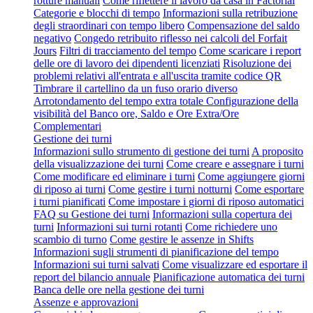
rotture manuali
Come riflettere il lavoro da casa in Factorial
Categorie e blocchi di tempo
Informazioni sulla retribuzione
degli straordinari con tempo libero
Compensazione del saldo
negativo
Congedo retribuito riflesso nei calcoli del Forfait
Jours
Filtri di tracciamento del tempo
Come scaricare i report
delle ore di lavoro dei dipendenti licenziati
Risoluzione dei
problemi relativi all'entrata e all'uscita tramite codice QR
Timbrare il cartellino da un fuso orario diverso
Arrotondamento del tempo extra totale
Configurazione della
visibilità del Banco ore, Saldo e Ore Extra/Ore
Complementari
Gestione dei turni
Informazioni sullo strumento di gestione dei turni
A proposito
della visualizzazione dei turni
Come creare e assegnare i turni
Come modificare ed eliminare i turni
Come aggiungere giorni
di riposo ai turni
Come gestire i turni notturni
Come esportare
i turni pianificati
Come impostare i giorni di riposo automatici
FAQ su Gestione dei turni
Informazioni sulla copertura dei
turni
Informazioni sui turni rotanti
Come richiedere uno
scambio di turno
Come gestire le assenze in Shifts
Informazioni sugli strumenti di pianificazione del tempo
Informazioni sui turni salvati
Come visualizzare ed esportare il
report del bilancio annuale
Pianificazione automatica dei turni
Banca delle ore nella gestione dei turni
Assenze e approvazioni