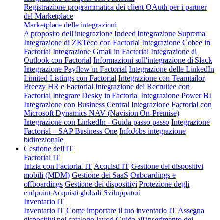
Registrazione programmatica dei client OAuth per i partner
del Marketplace
Marketplace delle integrazioni
A proposito dell'integrazione Indeed
Integrazione Suprema
Integrazione di ZKTeco con Factorial
Integrazione Cobee in
Factorial
Integrazione Gmail in Factorial
Integrazione di
Outlook con Factorial
Informazioni sull'integrazione di Slack
Integrazione Payflow in Factorial
Integrazione delle LinkedIn
Limited Listings con Factorial
Integrazione con Teamtailor
Breezy HR e Factorial
Integrazione del Recruitee con
Factorial
Integrare Desky in Factorial
Integrazione Power BI
Integrazione con Business Central
Integrazione Factorial con
Microsoft Dynamics NAV (Navision On-Premise)
Integrazione con LinkedIn - Guida passo passo
Integrazione
Factorial – SAP Business One
InfoJobs integrazione
bidirezionale
Gestione dell'IT
Factorial IT
Inizia con Factorial IT
Acquisti IT
Gestione dei dispositivi
mobili (MDM)
Gestione dei SaaS
Onboardings e
offboardings
Gestione dei dispositivi
Protezione degli
endpoint
Acquisti globali
Sviluppatori
Inventario IT
Inventario IT
Come importare il tuo inventario IT
Assegna
dispositivi nel catalogo lavori
Guida all'inserimento dei