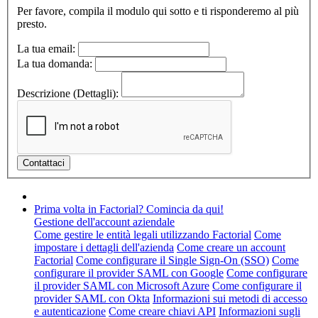
Per favore, compila il modulo qui sotto e ti risponderemo al più
presto.
La tua email:
La tua domanda:
Descrizione (Dettagli):
Prima volta in Factorial? Comincia da qui!
Gestione dell'account aziendale
Come gestire le entità legali utilizzando Factorial
Come
impostare i dettagli dell'azienda
Come creare un account
Factorial
Come configurare il Single Sign-On (SSO)
Come
configurare il provider SAML con Google
Come configurare
il provider SAML con Microsoft Azure
Come configurare il
provider SAML con Okta
Informazioni sui metodi di accesso
e autenticazione
Come creare chiavi API
Informazioni sugli