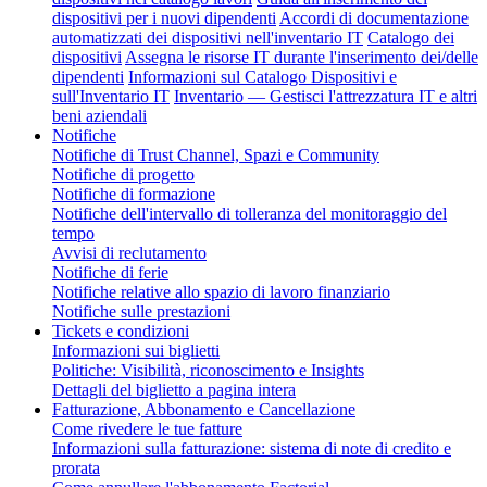
dispositivi per i nuovi dipendenti
Accordi di documentazione
automatizzati dei dispositivi nell'inventario IT
Catalogo dei
dispositivi
Assegna le risorse IT durante l'inserimento dei/delle
dipendenti
Informazioni sul Catalogo Dispositivi e
sull'Inventario IT
Inventario — Gestisci l'attrezzatura IT e altri
beni aziendali
Notifiche
Notifiche di Trust Channel, Spazi e Community
Notifiche di progetto
Notifiche di formazione
Notifiche dell'intervallo di tolleranza del monitoraggio del
tempo
Avvisi di reclutamento
Notifiche di ferie
Notifiche relative allo spazio di lavoro finanziario
Notifiche sulle prestazioni
Tickets e condizioni
Informazioni sui biglietti
Politiche: Visibilità, riconoscimento e Insights
Dettagli del biglietto a pagina intera
Fatturazione, Abbonamento e Cancellazione
Come rivedere le tue fatture
Informazioni sulla fatturazione: sistema di note di credito e
prorata