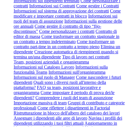
Informazioni sui dipendenti terminati
Come personalizzare i
contratti
Informazioni sui Contratti
Come gestire i Contratti
Informazioni sul sistema di approvazione dei contratti
Come
modificare e importare contratti in blocco
Informazioni sui
ruoli del team di assunzione
Informazioni sulla gestione delle
ore annuali
Come gestire il contratto di tipo “fijo-
discontinuos”
Come personalizzare i contratti
Contratto di
editor di massa
Come trasformare un contratto stagionale in
un contratto a tempo indeterminato
Come trasformare un
contratto part-time in un contratto a tempo pieno
Elimina un
dipendente
Creazione automatica di riempimenti quando si
termina un/una dipendente
Tipo di lavoro nei contratti
Team, posizioni aziendali e organigramma
Informazioni sul Catalogo Lavoro
Informazioni sulla
funzionalità Teams
Informazioni sull'organigramma
Informazioni sul ruolo di Manager
Come nascondere i futuri
dipendenti
Quali sono i diversi ruoli all'interno della
piattaforma?
FAQ su team, posizioni lavorative e
organigramma
Come impostare il periodo di prova dei/le
dipendenti?
Comprendere i ruoli del team di assunzione
Importazione massiva di team
Gruppi di contributo e categorie
professionali
Come riflettere i dipartimenti in Factorial
Ristrutturazione in blocco dell'albero del catalogo dei lavori
Assegnare i dipendenti alle aree di lavoro
Naviga i profili dei
dipendenti utilizzando i tuoi filtri attuali
Aggiornamento in