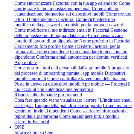
Come sincronizzare Factorial con la tua app calendario
Come
configurare le tue impostazioni personali
Come abilitare
l'autenticazione biometrica sui dispositivi mobili
Come trovare
il tuo ID dipendente in Factorial
Come richiedere una
modifica della password e requisiti per la nuova password
Come modificare il tuo indirizzo email in Factorial
Gestione
delle impostazioni di lingua, data e ora
Come visualizzare
l'orario di lavoro di un dipendente
Nome preferito in Factorial
Caricamento foto profilo
Come accedere Factorial per la
prima volta come dipendente
Come mandare in pensione un
dipendente
Conferma email automatica per domini verificati
App mobile
Come gestire i tuoi dati personali dall'app mobile
A proposito
del processo di onboarding tramite l'app mobile
Dispositivi
mobili supportati
Come controllare la versione della tua app
Posta in arrivo su dispositivi mobili
App mobile — Proteggi il
tuo account con autenticazione biometrica
Risposte alle domande più frequenti
Cosa fare quando viene visualizzato l'errore "L'indirizzo email
esiste già"
Lingue della piattaforma e supporto
Come inviare e
gestire gli inviti ai dipendenti
Come scaricare informazioni e
report dalla piattaforma
Come aggiungere link a moduli
esterni in Factorial
ONE
Informazioni su One