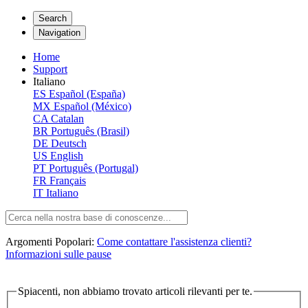
Search
Navigation
Home
Support
Italiano
ES
Español (España)
MX
Español (México)
CA
Catalan
BR
Português (Brasil)
DE
Deutsch
US
English
PT
Português (Portugal)
FR
Français
IT
Italiano
Argomenti Popolari:
Come contattare l'assistenza clienti?
Informazioni sulle pause
Spiacenti, non abbiamo trovato articoli rilevanti per te.