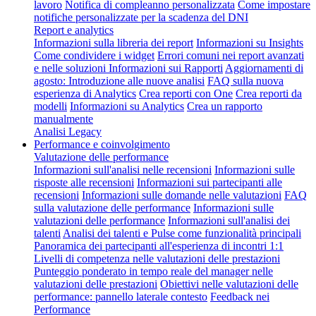
lavoro
Notifica di compleanno personalizzata
Come impostare
notifiche personalizzate per la scadenza del DNI
Report e analytics
Informazioni sulla libreria dei report
Informazioni su Insights
Come condividere i widget
Errori comuni nei report avanzati
e nelle soluzioni
Informazioni sui Rapporti
Aggiornamenti di
agosto: Introduzione alle nuove analisi
FAQ sulla nuova
esperienza di Analytics
Crea reporti con One
Crea reporti da
modelli
Informazioni su Analytics
Crea un rapporto
manualmente
Analisi Legacy
Performance e coinvolgimento
Valutazione delle performance
Informazioni sull'analisi nelle recensioni
Informazioni sulle
risposte alle recensioni
Informazioni sui partecipanti alle
recensioni
Informazioni sulle domande nelle valutazioni
FAQ
sulla valutazione delle performance
Informazioni sulle
valutazioni delle performance
Informazioni sull'analisi dei
talenti
Analisi dei talenti e Pulse come funzionalità principali
Panoramica dei partecipanti all'esperienza di incontri 1:1
Livelli di competenza nelle valutazioni delle prestazioni
Punteggio ponderato in tempo reale del manager nelle
valutazioni delle prestazioni
Obiettivi nelle valutazioni delle
performance: pannello laterale contesto
Feedback nei
Performance