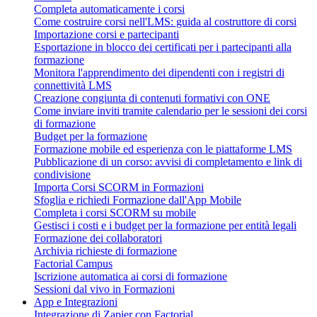
Completa automaticamente i corsi
Come costruire corsi nell'LMS: guida al costruttore di corsi
Importazione corsi e partecipanti
Esportazione in blocco dei certificati per i partecipanti alla
formazione
Monitora l'apprendimento dei dipendenti con i registri di
connettività LMS
Creazione congiunta di contenuti formativi con ONE
Come inviare inviti tramite calendario per le sessioni dei corsi
di formazione
Budget per la formazione
Formazione mobile ed esperienza con le piattaforme LMS
Pubblicazione di un corso: avvisi di completamento e link di
condivisione
Importa Corsi SCORM in Formazioni
Sfoglia e richiedi Formazione dall'App Mobile
Completa i corsi SCORM su mobile
Gestisci i costi e i budget per la formazione per entità legali
Formazione dei collaboratori
Archivia richieste di formazione
Factorial Campus
Iscrizione automatica ai corsi di formazione
Sessioni dal vivo in Formazioni
App e Integrazioni
Integrazione di Zapier con Factorial