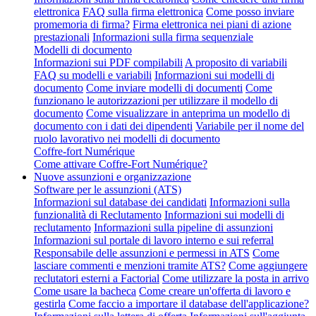
elettronica
FAQ sulla firma elettronica
Come posso inviare
promemoria di firma?
Firma elettronica nei piani di azione
prestazionali
Informazioni sulla firma sequenziale
Modelli di documento
Informazioni sui PDF compilabili
A proposito di variabili
FAQ su modelli e variabili
Informazioni sui modelli di
documento
Come inviare modelli di documenti
Come
funzionano le autorizzazioni per utilizzare il modello di
documento
Come visualizzare in anteprima un modello di
documento con i dati dei dipendenti
Variabile per il nome del
ruolo lavorativo nei modelli di documento
Coffre-fort Numérique
Come attivare Coffre-Fort Numérique?
Nuove assunzioni e organizzazione
Software per le assunzioni (ATS)
Informazioni sul database dei candidati
Informazioni sulla
funzionalità di Reclutamento
Informazioni sui modelli di
reclutamento
Informazioni sulla pipeline di assunzioni
Informazioni sul portale di lavoro interno e sui referral
Responsabile delle assunzioni e permessi in ATS
Come
lasciare commenti e menzioni tramite ATS?
Come aggiungere
reclutatori esterni a Factorial
Come utilizzare la posta in arrivo
Come usare la bacheca
Come creare un'offerta di lavoro e
gestirla
Come faccio a importare il database dell'applicazione?