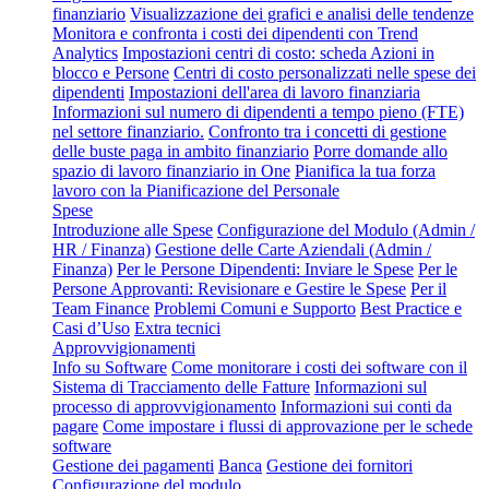
finanziario
Visualizzazione dei grafici e analisi delle tendenze
Monitora e confronta i costi dei dipendenti con Trend
Analytics
Impostazioni centri di costo: scheda Azioni in
blocco e Persone
Centri di costo personalizzati nelle spese dei
dipendenti
Impostazioni dell'area di lavoro finanziaria
Informazioni sul numero di dipendenti a tempo pieno (FTE)
nel settore finanziario.
Confronto tra i concetti di gestione
delle buste paga in ambito finanziario
Porre domande allo
spazio di lavoro finanziario in One
Pianifica la tua forza
lavoro con la Pianificazione del Personale
Spese
Introduzione alle Spese
Configurazione del Modulo (Admin /
HR / Finanza)
Gestione delle Carte Aziendali (Admin /
Finanza)
Per le Persone Dipendenti: Inviare le Spese
Per le
Persone Approvanti: Revisionare e Gestire le Spese
Per il
Team Finance
Problemi Comuni e Supporto
Best Practice e
Casi d’Uso
Extra tecnici
Approvvigionamenti
Info su Software
Come monitorare i costi dei software con il
Sistema di Tracciamento delle Fatture
Informazioni sul
processo di approvvigionamento
Informazioni sui conti da
pagare
Come impostare i flussi di approvazione per le schede
software
Gestione dei pagamenti
Banca
Gestione dei fornitori
Configurazione del modulo