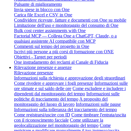
Pulsante di miglioramento
Invia spese in blocco con One
Carica file Excel e CSV in One
Condividere ricevute, fatture e documenti con One su mobile
Limitazione dell'uso e monitoraggio del consumo di One
Bulk cost center assignments with One
Factorial MCP — Collega One a ChatGPT, Claude, o a
qualsiasi assistente AI compatibile con MCP
Commenti sul tempo del progetto in One
Iscrivi più persone a più corsi di formazione con ONE
Obiettivi - Target per periodi
One instradamento dei reclami al Canale di Fiducia
Rilevazione presenze e assenze
Rilevazione presenze
Informazioni sulla richiesta e approvazione degli straordinari
Come rivedere e approvare i fogli presenze
Informazioni sulle
ore stimate e sul saldo delle ore
Come escludere e includere i
dipendenti dal monitoraggio del tempo
Informazioni sulle
politiche di tracciamento del tempo
A proposito del
monitoraggio del luogo di lavoro
Informazioni sulle pause
Informazioni sulla tolleranza del tracciamento del tempo
Come registrarsi/uscire con ID
Come timbrare l'entrata/uscita
con il riconoscimento facciale
Come utilizzare la
geolocalizzazione nel monitoraggio del tempo
Come
registrare e modificare manualmente il tuo ingresso/uscita