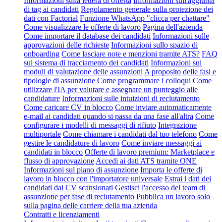
Informazioni sulla lettera di offerta
Informazioni sull'aggiunta
di tag ai candidati
Regolamento generale sulla protezione dei
dati con Factorial
Funzione WhatsApp "clicca per chattare"
Come visualizzare le offerte di lavoro
Pagina dell'azienda
Come importare il database dei candidati
Informazioni sulle
approvazioni delle richieste
Informazioni sullo spazio di
onboarding
Come lasciare note e menzioni tramite ATS?
FAQ
sul sistema di tracciamento dei candidati
Informazioni sui
moduli di valutazione delle assunzioni
A proposito delle fasi e
tipologie di assunzione
Come programmare i colloqui
Come
utilizzare l'IA per valutare e assegnare un punteggio alle
candidature
Informazioni sulle intuizioni di reclutamento
Come caricare CV in blocco
Come inviare automaticamente
e-mail ai candidati quando si passa da una fase all'altra
Come
configurare i modelli di messaggi di rifiuto
Integrazione
multiportale
Come chiamare i candidati dal tuo telefono
Come
gestire le candidature di lavoro
Come inviare messaggi ai
candidati in blocco
Offerte di lavoro premium: Marketplace e
flusso di approvazione
Accedi ai dati ATS tramite ONE
Informazioni sul piano di assunzione
Importa le offerte di
lavoro in blocco con l'importatore universale
Estrai i dati dei
candidati dai CV scansionati
Gestisci l'accesso del team di
assunzione per fase di reclutamento
Pubblica un lavoro solo
sulla pagina delle carriere della tua azienda
Contratti e licenziamenti