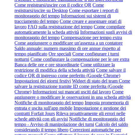
Come registrarsi/uscire con il codice QR
Come
registrarsi/uscire su Desktop
Come esportare i report di
monitoraggio del tempo
Informazioni sui sistemi di
tracciamento del tempo
Come creare e assegnare orari di
lavoro
FAQ sulla registrazione del tempo
Come compilare
automaticamente la scheda attività
Informazioni sugli avvisi di
monitoraggio del tempo
Compensazione per tempo extra
Come aggiungere o modificare un'assenza a un contatore
Saldo annuale: numero massimo di ore annue rispetto al
tempo pianificato
Ore speciali
Come configurare i turni
notturni
Come configurare la compensazione per le ore extra
Banca delle ore e ore straordinarie
Come utilizzare la
restrizione di modifica della scheda attività
Come salvare il
codice QR di ingresso come preferito (Google Chrome)
Impostazioni dei giorni festivi
Widget di stato del team
Come
salvare la registrazione tramite ID come preferita (Google
Chrome)
Informazioni sui mancati usciti dal lavoro
Come
aggiungere o modificare le osservazioni in una scheda attività
Notifiche di monitoraggio del tempo
Imposta promemoria di
entrata e uscita sull'app mobile
Impostazione e gestione dei
contratti Forfait Jours
Rileva proattivamente gli errori nelle
schede attività con gli avvisi
Notifiche di monitoraggio del
tempo - Avviso di manipolazione dei turni
Calcolo del saldo
considerando il tempo libero
Correzioni automatiche per