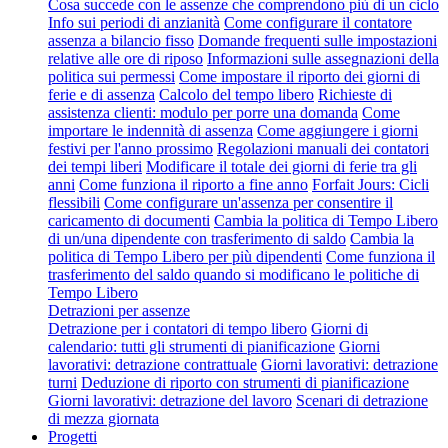
Cosa succede con le assenze che comprendono più di un ciclo
Info sui periodi di anzianità
Come configurare il contatore
assenza a bilancio fisso
Domande frequenti sulle impostazioni
relative alle ore di riposo
Informazioni sulle assegnazioni della
politica sui permessi
Come impostare il riporto dei giorni di
ferie e di assenza
Calcolo del tempo libero
Richieste di
assistenza clienti: modulo per porre una domanda
Come
importare le indennità di assenza
Come aggiungere i giorni
festivi per l'anno prossimo
Regolazioni manuali dei contatori
dei tempi liberi
Modificare il totale dei giorni di ferie tra gli
anni
Come funziona il riporto a fine anno
Forfait Jours: Cicli
flessibili
Come configurare un'assenza per consentire il
caricamento di documenti
Cambia la politica di Tempo Libero
di un/una dipendente con trasferimento di saldo
Cambia la
politica di Tempo Libero per più dipendenti
Come funziona il
trasferimento del saldo quando si modificano le politiche di
Tempo Libero
Detrazioni per assenze
Detrazione per i contatori di tempo libero
Giorni di
calendario: tutti gli strumenti di pianificazione
Giorni
lavorativi: detrazione contrattuale
Giorni lavorativi: detrazione
turni
Deduzione di riporto con strumenti di pianificazione
Giorni lavorativi: detrazione del lavoro
Scenari di detrazione
di mezza giornata
Progetti