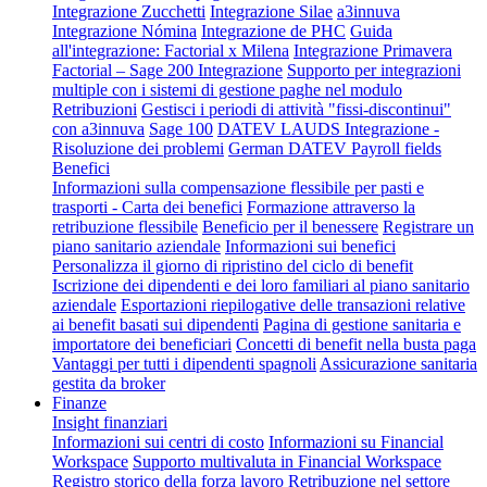
Integrazione Zucchetti
Integrazione Silae
a3innuva
Integrazione Nómina
Integrazione de PHC
Guida
all'integrazione: Factorial x Milena
Integrazione Primavera
Factorial – Sage 200 Integrazione
Supporto per integrazioni
multiple con i sistemi di gestione paghe nel modulo
Retribuzioni
Gestisci i periodi di attività "fissi-discontinui"
con a3innuva
Sage 100
DATEV LAUDS Integrazione -
Risoluzione dei problemi
German DATEV Payroll fields
Benefici
Informazioni sulla compensazione flessibile per pasti e
trasporti - Carta dei benefici
Formazione attraverso la
retribuzione flessibile
Beneficio per il benessere
Registrare un
piano sanitario aziendale
Informazioni sui benefici
Personalizza il giorno di ripristino del ciclo di benefit
Iscrizione dei dipendenti e dei loro familiari al piano sanitario
aziendale
Esportazioni riepilogative delle transazioni relative
ai benefit basati sui dipendenti
Pagina di gestione sanitaria e
importatore dei beneficiari
Concetti di benefit nella busta paga
Vantaggi per tutti i dipendenti spagnoli
Assicurazione sanitaria
gestita da broker
Finanze
Insight finanziari
Informazioni sui centri di costo
Informazioni su Financial
Workspace
Supporto multivaluta in Financial Workspace
Registro storico della forza lavoro
Retribuzione nel settore