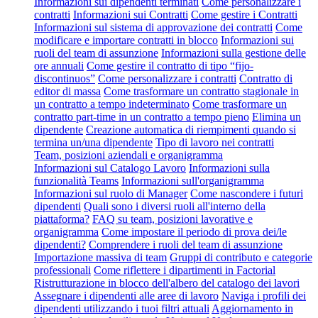
Informazioni sui dipendenti terminati
Come personalizzare i
contratti
Informazioni sui Contratti
Come gestire i Contratti
Informazioni sul sistema di approvazione dei contratti
Come
modificare e importare contratti in blocco
Informazioni sui
ruoli del team di assunzione
Informazioni sulla gestione delle
ore annuali
Come gestire il contratto di tipo “fijo-
discontinuos”
Come personalizzare i contratti
Contratto di
editor di massa
Come trasformare un contratto stagionale in
un contratto a tempo indeterminato
Come trasformare un
contratto part-time in un contratto a tempo pieno
Elimina un
dipendente
Creazione automatica di riempimenti quando si
termina un/una dipendente
Tipo di lavoro nei contratti
Team, posizioni aziendali e organigramma
Informazioni sul Catalogo Lavoro
Informazioni sulla
funzionalità Teams
Informazioni sull'organigramma
Informazioni sul ruolo di Manager
Come nascondere i futuri
dipendenti
Quali sono i diversi ruoli all'interno della
piattaforma?
FAQ su team, posizioni lavorative e
organigramma
Come impostare il periodo di prova dei/le
dipendenti?
Comprendere i ruoli del team di assunzione
Importazione massiva di team
Gruppi di contributo e categorie
professionali
Come riflettere i dipartimenti in Factorial
Ristrutturazione in blocco dell'albero del catalogo dei lavori
Assegnare i dipendenti alle aree di lavoro
Naviga i profili dei
dipendenti utilizzando i tuoi filtri attuali
Aggiornamento in