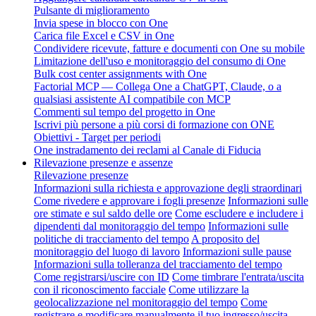
Pulsante di miglioramento
Invia spese in blocco con One
Carica file Excel e CSV in One
Condividere ricevute, fatture e documenti con One su mobile
Limitazione dell'uso e monitoraggio del consumo di One
Bulk cost center assignments with One
Factorial MCP — Collega One a ChatGPT, Claude, o a
qualsiasi assistente AI compatibile con MCP
Commenti sul tempo del progetto in One
Iscrivi più persone a più corsi di formazione con ONE
Obiettivi - Target per periodi
One instradamento dei reclami al Canale di Fiducia
Rilevazione presenze e assenze
Rilevazione presenze
Informazioni sulla richiesta e approvazione degli straordinari
Come rivedere e approvare i fogli presenze
Informazioni sulle
ore stimate e sul saldo delle ore
Come escludere e includere i
dipendenti dal monitoraggio del tempo
Informazioni sulle
politiche di tracciamento del tempo
A proposito del
monitoraggio del luogo di lavoro
Informazioni sulle pause
Informazioni sulla tolleranza del tracciamento del tempo
Come registrarsi/uscire con ID
Come timbrare l'entrata/uscita
con il riconoscimento facciale
Come utilizzare la
geolocalizzazione nel monitoraggio del tempo
Come
registrare e modificare manualmente il tuo ingresso/uscita