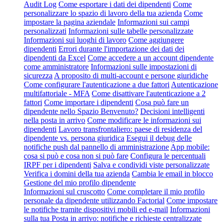
Audit Log
Come esportare i dati dei dipendenti
Come
personalizzare lo spazio di lavoro della tua azienda
Come
impostare la pagina aziendale
Informazioni sui campi
personalizzati
Informazioni sulle tabelle personalizzate
Informazioni sui luoghi di lavoro
Come aggiungere
dipendenti
Errori durante l'importazione dei dati dei
dipendenti da Excel
Come accedere a un account dipendente
come amministratore
Informazioni sulle impostazioni di
sicurezza
A proposito di multi-account e persone giuridiche
Come configurare l'autenticazione a due fattori
Autenticazione
multifattoriale - MFA
Come disattivare l'autenticazione a 2
fattori
Come importare i dipendenti
Cosa può fare un
dipendente nello Spazio Benvenuto?
Decisioni intelligenti
nella posta in arrivo
Come modificare le informazioni sui
dipendenti
Lavoro transfrontaliero: paese di residenza del
dipendente vs. persona giuridica
Esegui il debug delle
notifiche push dal pannello di amministrazione
App mobile:
cosa si può e cosa non si può fare
Configura le percentuali
IRPF per i dipendenti
Salva e condividi viste personalizzate
Verifica i domini della tua azienda
Cambia le email in blocco
Gestione del mio profilo dipendente
Informazioni sul cruscotto
Come completare il mio profilo
personale da dipendente utilizzando Factorial
Come impostare
le notifiche tramite dispositivi mobili ed e-mail
Informazioni
sulla tua Posta in arrivo: notifiche e richieste centralizzate