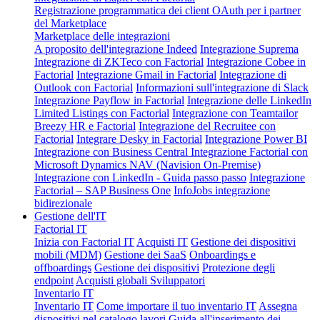
Registrazione programmatica dei client OAuth per i partner
del Marketplace
Marketplace delle integrazioni
A proposito dell'integrazione Indeed
Integrazione Suprema
Integrazione di ZKTeco con Factorial
Integrazione Cobee in
Factorial
Integrazione Gmail in Factorial
Integrazione di
Outlook con Factorial
Informazioni sull'integrazione di Slack
Integrazione Payflow in Factorial
Integrazione delle LinkedIn
Limited Listings con Factorial
Integrazione con Teamtailor
Breezy HR e Factorial
Integrazione del Recruitee con
Factorial
Integrare Desky in Factorial
Integrazione Power BI
Integrazione con Business Central
Integrazione Factorial con
Microsoft Dynamics NAV (Navision On-Premise)
Integrazione con LinkedIn - Guida passo passo
Integrazione
Factorial – SAP Business One
InfoJobs integrazione
bidirezionale
Gestione dell'IT
Factorial IT
Inizia con Factorial IT
Acquisti IT
Gestione dei dispositivi
mobili (MDM)
Gestione dei SaaS
Onboardings e
offboardings
Gestione dei dispositivi
Protezione degli
endpoint
Acquisti globali
Sviluppatori
Inventario IT
Inventario IT
Come importare il tuo inventario IT
Assegna
dispositivi nel catalogo lavori
Guida all'inserimento dei