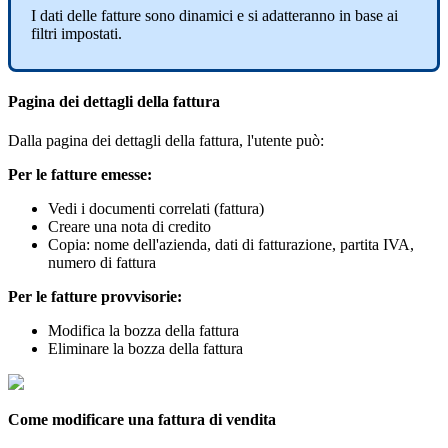
I
dati
delle
fatture
sono
dinamici
e
si
adatteranno
in
base
ai
filtri
impostati
.
Pagina
dei
dettagli
della
fattura
Dalla
pagina
dei
dettagli
della
fattura
,
l
'
utente
pu
ò
:
Per
le
fatture
emesse
:
Vedi
i
documenti
correlati
(
fattura
)
Creare
una
nota
di
credito
Copia
:
nome
dell
'
azienda
,
dati
di
fatturazione
,
partita
IVA
,
numero
di
fattura
Per
le
fatture
provvisorie
:
Modifica
la
bozza
della
fattura
Eliminare
la
bozza
della
fattura
Come
modificare
una
fattura
di
vendita