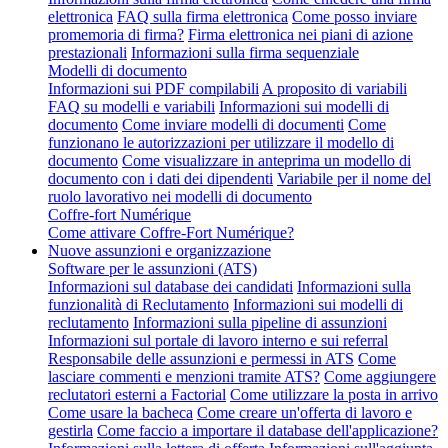
elettronica
FAQ sulla firma elettronica
Come posso inviare
promemoria di firma?
Firma elettronica nei piani di azione
prestazionali
Informazioni sulla firma sequenziale
Modelli di documento
Informazioni sui PDF compilabili
A proposito di variabili
FAQ su modelli e variabili
Informazioni sui modelli di
documento
Come inviare modelli di documenti
Come
funzionano le autorizzazioni per utilizzare il modello di
documento
Come visualizzare in anteprima un modello di
documento con i dati dei dipendenti
Variabile per il nome del
ruolo lavorativo nei modelli di documento
Coffre-fort Numérique
Come attivare Coffre-Fort Numérique?
Nuove assunzioni e organizzazione
Software per le assunzioni (ATS)
Informazioni sul database dei candidati
Informazioni sulla
funzionalità di Reclutamento
Informazioni sui modelli di
reclutamento
Informazioni sulla pipeline di assunzioni
Informazioni sul portale di lavoro interno e sui referral
Responsabile delle assunzioni e permessi in ATS
Come
lasciare commenti e menzioni tramite ATS?
Come aggiungere
reclutatori esterni a Factorial
Come utilizzare la posta in arrivo
Come usare la bacheca
Come creare un'offerta di lavoro e
gestirla
Come faccio a importare il database dell'applicazione?