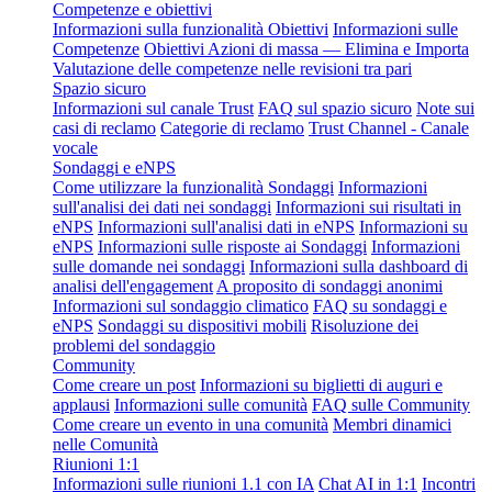
Competenze e obiettivi
Informazioni sulla funzionalità Obiettivi
Informazioni sulle
Competenze
Obiettivi Azioni di massa — Elimina e Importa
Valutazione delle competenze nelle revisioni tra pari
Spazio sicuro
Informazioni sul canale Trust
FAQ sul spazio sicuro
Note sui
casi di reclamo
Categorie di reclamo
Trust Channel - Canale
vocale
Sondaggi e eNPS
Come utilizzare la funzionalità Sondaggi
Informazioni
sull'analisi dei dati nei sondaggi
Informazioni sui risultati in
eNPS
Informazioni sull'analisi dati in eNPS
Informazioni su
eNPS
Informazioni sulle risposte ai Sondaggi
Informazioni
sulle domande nei sondaggi
Informazioni sulla dashboard di
analisi dell'engagement
A proposito di sondaggi anonimi
Informazioni sul sondaggio climatico
FAQ su sondaggi e
eNPS
Sondaggi su dispositivi mobili
Risoluzione dei
problemi del sondaggio
Community
Come creare un post
Informazioni su biglietti di auguri e
applausi
Informazioni sulle comunità
FAQ sulle Community
Come creare un evento in una comunità
Membri dinamici
nelle Comunità
Riunioni 1:1
Informazioni sulle riunioni 1.1 con IA
Chat AI in 1:1
Incontri