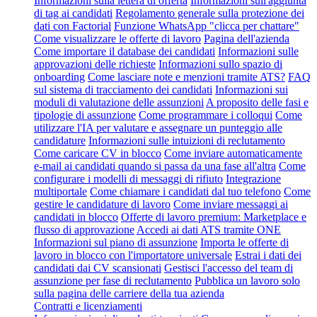
Informazioni sulla lettera di offerta
Informazioni sull'aggiunta
di tag ai candidati
Regolamento generale sulla protezione dei
dati con Factorial
Funzione WhatsApp "clicca per chattare"
Come visualizzare le offerte di lavoro
Pagina dell'azienda
Come importare il database dei candidati
Informazioni sulle
approvazioni delle richieste
Informazioni sullo spazio di
onboarding
Come lasciare note e menzioni tramite ATS?
FAQ
sul sistema di tracciamento dei candidati
Informazioni sui
moduli di valutazione delle assunzioni
A proposito delle fasi e
tipologie di assunzione
Come programmare i colloqui
Come
utilizzare l'IA per valutare e assegnare un punteggio alle
candidature
Informazioni sulle intuizioni di reclutamento
Come caricare CV in blocco
Come inviare automaticamente
e-mail ai candidati quando si passa da una fase all'altra
Come
configurare i modelli di messaggi di rifiuto
Integrazione
multiportale
Come chiamare i candidati dal tuo telefono
Come
gestire le candidature di lavoro
Come inviare messaggi ai
candidati in blocco
Offerte di lavoro premium: Marketplace e
flusso di approvazione
Accedi ai dati ATS tramite ONE
Informazioni sul piano di assunzione
Importa le offerte di
lavoro in blocco con l'importatore universale
Estrai i dati dei
candidati dai CV scansionati
Gestisci l'accesso del team di
assunzione per fase di reclutamento
Pubblica un lavoro solo
sulla pagina delle carriere della tua azienda
Contratti e licenziamenti