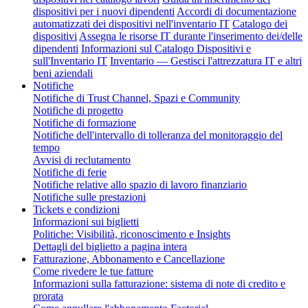
dispositivi per i nuovi dipendenti
Accordi di documentazione
automatizzati dei dispositivi nell'inventario IT
Catalogo dei
dispositivi
Assegna le risorse IT durante l'inserimento dei/delle
dipendenti
Informazioni sul Catalogo Dispositivi e
sull'Inventario IT
Inventario — Gestisci l'attrezzatura IT e altri
beni aziendali
Notifiche
Notifiche di Trust Channel, Spazi e Community
Notifiche di progetto
Notifiche di formazione
Notifiche dell'intervallo di tolleranza del monitoraggio del
tempo
Avvisi di reclutamento
Notifiche di ferie
Notifiche relative allo spazio di lavoro finanziario
Notifiche sulle prestazioni
Tickets e condizioni
Informazioni sui biglietti
Politiche: Visibilità, riconoscimento e Insights
Dettagli del biglietto a pagina intera
Fatturazione, Abbonamento e Cancellazione
Come rivedere le tue fatture
Informazioni sulla fatturazione: sistema di note di credito e
prorata