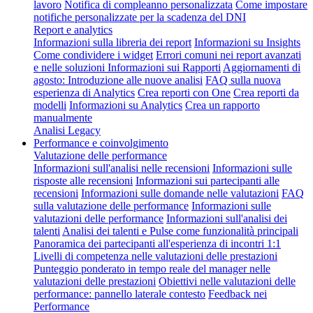
lavoro
Notifica di compleanno personalizzata
Come impostare
notifiche personalizzate per la scadenza del DNI
Report e analytics
Informazioni sulla libreria dei report
Informazioni su Insights
Come condividere i widget
Errori comuni nei report avanzati
e nelle soluzioni
Informazioni sui Rapporti
Aggiornamenti di
agosto: Introduzione alle nuove analisi
FAQ sulla nuova
esperienza di Analytics
Crea reporti con One
Crea reporti da
modelli
Informazioni su Analytics
Crea un rapporto
manualmente
Analisi Legacy
Performance e coinvolgimento
Valutazione delle performance
Informazioni sull'analisi nelle recensioni
Informazioni sulle
risposte alle recensioni
Informazioni sui partecipanti alle
recensioni
Informazioni sulle domande nelle valutazioni
FAQ
sulla valutazione delle performance
Informazioni sulle
valutazioni delle performance
Informazioni sull'analisi dei
talenti
Analisi dei talenti e Pulse come funzionalità principali
Panoramica dei partecipanti all'esperienza di incontri 1:1
Livelli di competenza nelle valutazioni delle prestazioni
Punteggio ponderato in tempo reale del manager nelle
valutazioni delle prestazioni
Obiettivi nelle valutazioni delle
performance: pannello laterale contesto
Feedback nei
Performance