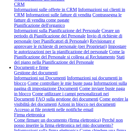
CRM
Informazioni sulle offerte in CRM
Informazioni sui clienti in
CRM
Informazioni sulle fatture di vendita
Contrassegna le
fatture di vendita come pagate
Pianificazione dell'organico
Informazioni sulla Pianificazione del Personale
Creare un
periodo di Pianificazione del Personale
Invio di richieste di
personale (per Pianificatori di Personale)
Revisionare e
approvare le richieste di personale (per Proprietari)
Impostare
le autorizzazioni per la pianificazione del personale
Come la
Pianificazione del Personale si collega al Reclutamento
Stati
del piano nella Pianificazione del Personale
Documenti e firme
Gestione dei documenti
Informazioni sui Documenti
Informazioni sui documenti in
blocco
Come controllare le mie buste paga
Informazioni sulla
pagina di impostazione Documenti
Come inviare buste paga
in blocco
Come utilizzare i campi personalizzati nei
Documenti
FAQ sulla gestione dei documenti
Come gestire la
visibilità dei documenti
Azioni in blocco nei documenti
Accesso ai file protetti nelle notifiche email
Firma elettronica
Come firmare un documento (firma elettronica)
Perché non
posso inserire la firma elettronica nel mio documento?
Informazioni sulla firma elettronica
Come chiedere una firma