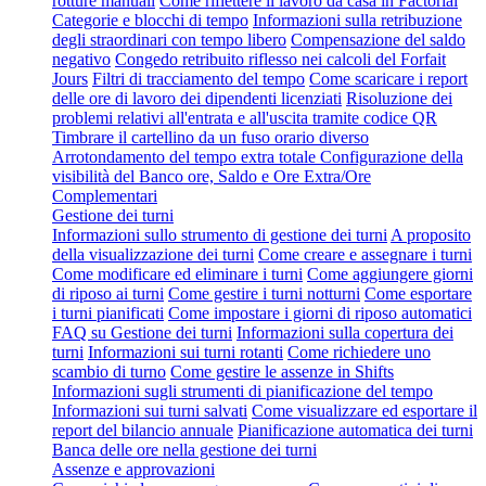
rotture manuali
Come riflettere il lavoro da casa in Factorial
Categorie e blocchi di tempo
Informazioni sulla retribuzione
degli straordinari con tempo libero
Compensazione del saldo
negativo
Congedo retribuito riflesso nei calcoli del Forfait
Jours
Filtri di tracciamento del tempo
Come scaricare i report
delle ore di lavoro dei dipendenti licenziati
Risoluzione dei
problemi relativi all'entrata e all'uscita tramite codice QR
Timbrare il cartellino da un fuso orario diverso
Arrotondamento del tempo extra totale
Configurazione della
visibilità del Banco ore, Saldo e Ore Extra/Ore
Complementari
Gestione dei turni
Informazioni sullo strumento di gestione dei turni
A proposito
della visualizzazione dei turni
Come creare e assegnare i turni
Come modificare ed eliminare i turni
Come aggiungere giorni
di riposo ai turni
Come gestire i turni notturni
Come esportare
i turni pianificati
Come impostare i giorni di riposo automatici
FAQ su Gestione dei turni
Informazioni sulla copertura dei
turni
Informazioni sui turni rotanti
Come richiedere uno
scambio di turno
Come gestire le assenze in Shifts
Informazioni sugli strumenti di pianificazione del tempo
Informazioni sui turni salvati
Come visualizzare ed esportare il
report del bilancio annuale
Pianificazione automatica dei turni
Banca delle ore nella gestione dei turni
Assenze e approvazioni