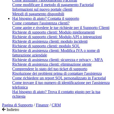
Come annullare l'abbonamento Factorial
Come modificare il metodo di pagamento Factorial
Informazioni sul nuovo portale clienti
Metodi di pagamento disponibili
Hai bisogno di aiuto? Contatta il supporto
Come contattare l'assistenza clienti?
Come aprire e rivedere le tue richieste per il Supporto Clienti
Richieste di supporto clienti: Modulo miglioramenti
Richieste di supporto clienti: Modulo API o integrazioni
Richieste di assistenza clienti: modulo incidenti
Richieste di supporto clienti: modulo SQL
Richieste di assistenza clienti: Modifica IVA o nome di
fatturazione aziendale
Richieste di assistenza clienti: sicurezza e privacy - MFA
Richieste di assistenza clienti: eliminazione utente
Comprendere lo stato del tuo ticket di supporto
Risoluzione dei problemi prima di contattare l'assistenza
Come richiedere un report SQL personalizzato in Factorial
Come trovare il tuo numero di identificazione per l'assistenza
telefonica
Hai bisogno di aiuto? Trova il contatto giusto per la tua
richiesta
Pagina di Supporto
/
Finanze
/
CRM
Indietro