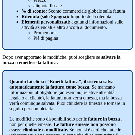
Prezzo
aliquota
fiscale
%
di
sconto
:
Sconto
commerciale
globale
sulla
fattura
Ritenuta
(
solo
Spagna
)
:
Importo
della
ritenuta
Elementi
personalizzati
:
aggiungi
informazioni
sulle
attivit
à
aziendali
e
altro
ancora
al
documento
.
Promemoria
Pi
è
di
pagina
Dopo
aver
apportato
le
modifiche
,
puoi
scegliere
se
salvare
la
bozza
o
emettere
la
fattura
.
Quando
fai
clic
su
"
Emetti
fattura
"
,
il
sistema
salva
automaticamente
la
fattura
come
bozza
.
Se
mancano
informazioni
obbligatorie
(
ad
esempio
,
relative
all
'
entit
à
legale
o
al
cliente
)
,
la
fattura
non
verr
à
emessa
,
ma
la
bozza
verr
à
comunque
salvata
.
Puoi
chiudere
la
finestra
e
tornare
in
seguito
per
completarla
.
Le
modifiche
sono
disponibili
solo
per
le
fatture
in
bozza
,
non
per
quelle
emesse
.
Le
fatture
emesse
non
possono
essere
eliminate
o
modificate
.
Se
non
si
è
certi
che
tutte
le