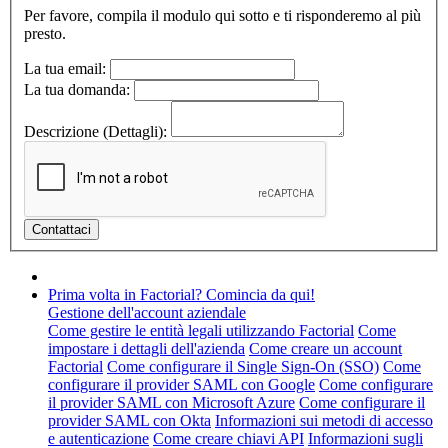
Per favore, compila il modulo qui sotto e ti risponderemo al più
presto.
La tua email:
La tua domanda:
Descrizione (Dettagli):
Prima volta in Factorial? Comincia da qui!
Gestione dell'account aziendale
Come gestire le entità legali utilizzando Factorial
Come
impostare i dettagli dell'azienda
Come creare un account
Factorial
Come configurare il Single Sign-On (SSO)
Come
configurare il provider SAML con Google
Come configurare
il provider SAML con Microsoft Azure
Come configurare il
provider SAML con Okta
Informazioni sui metodi di accesso
e autenticazione
Come creare chiavi API
Informazioni sugli