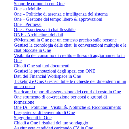
Scopri le comunità con One
One su Mobile
One – Politiche di assenza e intelligenza del sistema
One – Gestione del tempo libero & approvazioni
One - Permessi
One - Esperienza di chat flessibile
ONE - Architettura dei dati
@Menzioni in One per un contesto preciso sulle persone
Gestisci la cronologia delle chat, le conversazioni multiple e le
chat bloccate in One
Visibilità del consumo di credito e flusso di aggiornamento in
One
Chiedi One sui tuoi documenti
Gestisci le prenotazioni degli spazi con ONE
Dati del Financial Workspace in One
Ticketing e One: Gestisci tutte le richieste dei dipendenti in un
unico posto
Scaricare i report di assegnazione dei centri di costo in One
One strumento di co-creazione per corsi e gruppi di
formazione
One IA - Politiche - Visibilità, Notifiche & Riconoscimento
L'esperienza di benvenuto di One
Suggerimenti in One
Chiedi a One i risultati del tuo sondaggio
Aggiungere candidati caricando CV in One