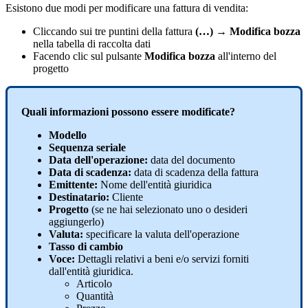
Esistono
due
modi
per
modificare
una
fattura
di
vendita
:
Cliccando
sui
tre
puntini
della
fattura
(
…
)
→
Modifica
bozza
nella
tabella
di
raccolta
dati
Facendo
clic
sul
pulsante
Modifica
bozza
all
'
interno
del
progetto
Quali
informazioni
possono
essere
modificate
?
Modello
Sequenza
seriale
Data
dell
'
operazione
:
data
del
documento
Data
di
scadenza
:
data
di
scadenza
della
fattura
Emittente
:
Nome
dell
'
entit
à
giuridica
Destinatario
:
Cliente
Progetto
(
se
ne
hai
selezionato
uno
o
desideri
aggiungerlo
)
Valuta
:
specificare
la
valuta
dell
'
operazione
Tasso
di
cambio
Voce
:
Dettagli
relativi
a
beni
e
/
o
servizi
forniti
dall
'
entit
à
giuridica
.
Articolo
Quantit
à