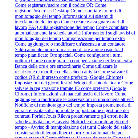
Come registrarsi/uscire con il codice QR
Come
registrarsi/uscire su Desktop
Come esportare i report di
monitoraggio del tempo
Informazioni sui sistemi di
tracciamento del tempo
Come creare e assegnare orari di
lavoro
FAQ sulla registrazione del tempo
Come compilare
automaticamente la scheda attività
Informazioni sugli avvisi di
monitoraggio del tempo
Compensazione per tempo extra
Come aggiungere o modificare un'assenza a un contatore
Saldo annuale: numero massimo di ore annue rispetto al
tempo pianificato
Ore speciali
Come configurare i turni
notturni
Come configurare la compensazione per le ore extra
Banca delle ore e ore straordinarie
Come utilizzare la
restrizione di modifica della scheda attività
Come salvare il
codice QR di ingresso come preferito (Google Chrome)
Impostazioni dei giorni festivi
Widget di stato del team
Come
salvare la registrazione tramite ID come preferita (Google
Chrome)
Informazioni sui mancati usciti dal lavoro
Come
aggiungere o modificare le osservazioni in una scheda attività
Notifiche di monitoraggio del tempo
Imposta promemoria di
entrata e uscita sull'app mobile
Impostazione e gestione dei
contratti Forfait Jours
Rileva proattivamente gli errori nelle
schede attività con gli avvisi
Notifiche di monitoraggio del
tempo - Avviso di manipolazione dei turni
Calcolo del saldo
considerando il tempo libero
Correzioni automatiche per