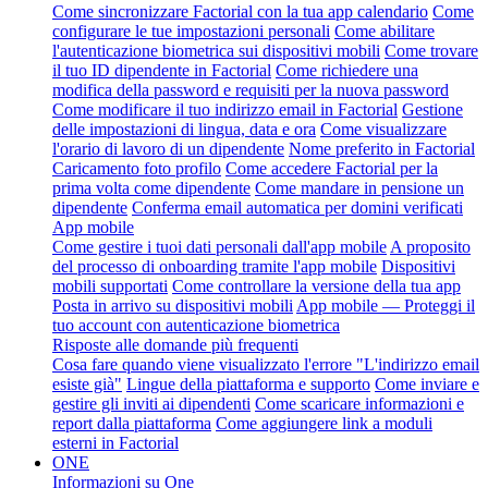
Come sincronizzare Factorial con la tua app calendario
Come
configurare le tue impostazioni personali
Come abilitare
l'autenticazione biometrica sui dispositivi mobili
Come trovare
il tuo ID dipendente in Factorial
Come richiedere una
modifica della password e requisiti per la nuova password
Come modificare il tuo indirizzo email in Factorial
Gestione
delle impostazioni di lingua, data e ora
Come visualizzare
l'orario di lavoro di un dipendente
Nome preferito in Factorial
Caricamento foto profilo
Come accedere Factorial per la
prima volta come dipendente
Come mandare in pensione un
dipendente
Conferma email automatica per domini verificati
App mobile
Come gestire i tuoi dati personali dall'app mobile
A proposito
del processo di onboarding tramite l'app mobile
Dispositivi
mobili supportati
Come controllare la versione della tua app
Posta in arrivo su dispositivi mobili
App mobile — Proteggi il
tuo account con autenticazione biometrica
Risposte alle domande più frequenti
Cosa fare quando viene visualizzato l'errore "L'indirizzo email
esiste già"
Lingue della piattaforma e supporto
Come inviare e
gestire gli inviti ai dipendenti
Come scaricare informazioni e
report dalla piattaforma
Come aggiungere link a moduli
esterni in Factorial
ONE
Informazioni su One