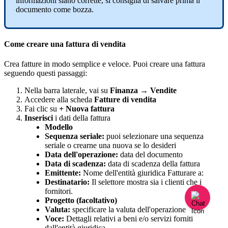
informazioni
siano
corrette
,
si
consiglia
di
salvare
prima
il
documento
come
bozza
.
Come
creare
una
fattura
di
vendita
Crea
fatture
in
modo
semplice
e
veloce
.
Puoi
creare
una
fattura
seguendo
questi
passaggi
:
Nella
barra
laterale
,
vai
su
Finanza
→
Vendite
Accedere
alla
scheda
Fatture
di
vendita
Fai
clic
su
+
Nuova
fattura
Inserisci
i
dati
della
fattura
Modello
Sequenza
seriale
:
puoi
selezionare
una
sequenza
seriale
o
crearne
una
nuova
se
lo
desideri
Data
dell
'
operazione
:
data
del
documento
Data
di
scadenza
:
data
di
scadenza
della
fattura
Emittente
:
Nome
dell
'
entit
à
giuridica
Fatturare
a
:
Destinatario
:
Il
selettore
mostra
sia
i
clienti
che
i
fornitori
.
Progetto
(
facoltativo
)
Valuta
:
specificare
la
valuta
dell
'
operazione
Voce
:
Dettagli
relativi
a
beni
e
/
o
servizi
forniti
dall
'
entit
à
giuridica
.