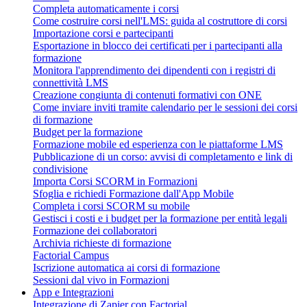
Completa automaticamente i corsi
Come costruire corsi nell'LMS: guida al costruttore di corsi
Importazione corsi e partecipanti
Esportazione in blocco dei certificati per i partecipanti alla
formazione
Monitora l'apprendimento dei dipendenti con i registri di
connettività LMS
Creazione congiunta di contenuti formativi con ONE
Come inviare inviti tramite calendario per le sessioni dei corsi
di formazione
Budget per la formazione
Formazione mobile ed esperienza con le piattaforme LMS
Pubblicazione di un corso: avvisi di completamento e link di
condivisione
Importa Corsi SCORM in Formazioni
Sfoglia e richiedi Formazione dall'App Mobile
Completa i corsi SCORM su mobile
Gestisci i costi e i budget per la formazione per entità legali
Formazione dei collaboratori
Archivia richieste di formazione
Factorial Campus
Iscrizione automatica ai corsi di formazione
Sessioni dal vivo in Formazioni
App e Integrazioni
Integrazione di Zapier con Factorial