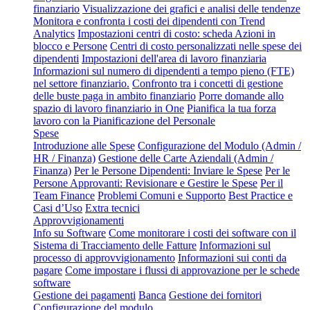
finanziario
Visualizzazione dei grafici e analisi delle tendenze
Monitora e confronta i costi dei dipendenti con Trend
Analytics
Impostazioni centri di costo: scheda Azioni in
blocco e Persone
Centri di costo personalizzati nelle spese dei
dipendenti
Impostazioni dell'area di lavoro finanziaria
Informazioni sul numero di dipendenti a tempo pieno (FTE)
nel settore finanziario.
Confronto tra i concetti di gestione
delle buste paga in ambito finanziario
Porre domande allo
spazio di lavoro finanziario in One
Pianifica la tua forza
lavoro con la Pianificazione del Personale
Spese
Introduzione alle Spese
Configurazione del Modulo (Admin /
HR / Finanza)
Gestione delle Carte Aziendali (Admin /
Finanza)
Per le Persone Dipendenti: Inviare le Spese
Per le
Persone Approvanti: Revisionare e Gestire le Spese
Per il
Team Finance
Problemi Comuni e Supporto
Best Practice e
Casi d’Uso
Extra tecnici
Approvvigionamenti
Info su Software
Come monitorare i costi dei software con il
Sistema di Tracciamento delle Fatture
Informazioni sul
processo di approvvigionamento
Informazioni sui conti da
pagare
Come impostare i flussi di approvazione per le schede
software
Gestione dei pagamenti
Banca
Gestione dei fornitori
Configurazione del modulo