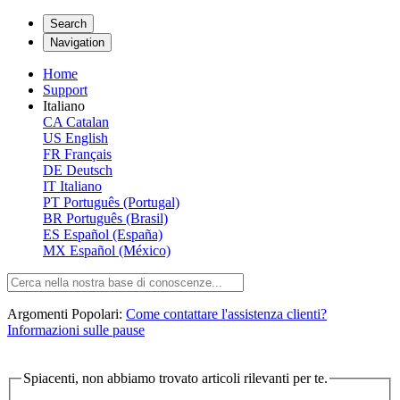
Search
Navigation
Home
Support
Italiano
CA
Catalan
US
English
FR
Français
DE
Deutsch
IT
Italiano
PT
Português (Portugal)
BR
Português (Brasil)
ES
Español (España)
MX
Español (México)
Argomenti Popolari:
Come contattare l'assistenza clienti?
Informazioni sulle pause
Spiacenti, non abbiamo trovato articoli rilevanti per te.