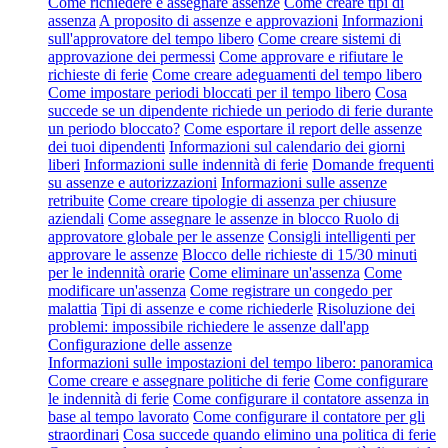
Come richiedere e assegnare assenze
Come creare tipi di
assenza
A proposito di assenze e approvazioni
Informazioni
sull'approvatore del tempo libero
Come creare sistemi di
approvazione dei permessi
Come approvare e rifiutare le
richieste di ferie
Come creare adeguamenti del tempo libero
Come impostare periodi bloccati per il tempo libero
Cosa
succede se un dipendente richiede un periodo di ferie durante
un periodo bloccato?
Come esportare il report delle assenze
dei tuoi dipendenti
Informazioni sul calendario dei giorni
liberi
Informazioni sulle indennità di ferie
Domande frequenti
su assenze e autorizzazioni
Informazioni sulle assenze
retribuite
Come creare tipologie di assenza per chiusure
aziendali
Come assegnare le assenze in blocco
Ruolo di
approvatore globale per le assenze
Consigli intelligenti per
approvare le assenze
Blocco delle richieste di 15/30 minuti
per le indennità orarie
Come eliminare un'assenza
Come
modificare un'assenza
Come registrare un congedo per
malattia
Tipi di assenze e come richiederle
Risoluzione dei
problemi: impossibile richiedere le assenze dall'app
Configurazione delle assenze
Informazioni sulle impostazioni del tempo libero: panoramica
Come creare e assegnare politiche di ferie
Come configurare
le indennità di ferie
Come configurare il contatore assenza in
base al tempo lavorato
Come configurare il contatore per gli
straordinari
Cosa succede quando elimino una politica di ferie