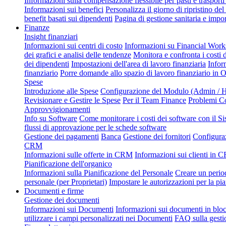
Informazioni sulla compensazione flessibile per pasti e trasporti 
Informazioni sui benefici
Personalizza il giorno di ripristino del 
benefit basati sui dipendenti
Pagina di gestione sanitaria e impor
Finanze
Insight finanziari
Informazioni sui centri di costo
Informazioni su Financial Wor
dei grafici e analisi delle tendenze
Monitora e confronta i costi 
dei dipendenti
Impostazioni dell'area di lavoro finanziaria
Infor
finanziario
Porre domande allo spazio di lavoro finanziario in 
Spese
Introduzione alle Spese
Configurazione del Modulo (Admin / H
Revisionare e Gestire le Spese
Per il Team Finance
Problemi C
Approvvigionamenti
Info su Software
Come monitorare i costi dei software con il Si
flussi di approvazione per le schede software
Gestione dei pagamenti
Banca
Gestione dei fornitori
Configura
CRM
Informazioni sulle offerte in CRM
Informazioni sui clienti in
Pianificazione dell'organico
Informazioni sulla Pianificazione del Personale
Creare un perio
personale (per Proprietari)
Impostare le autorizzazioni per la pi
Documenti e firme
Gestione dei documenti
Informazioni sui Documenti
Informazioni sui documenti in blo
utilizzare i campi personalizzati nei Documenti
FAQ sulla gesti