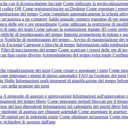
scita con il riconoscimento facciale
Come utilizzare la geolocalizzazion
il codice QR
Come registrarsi/uscire su Desktop
Come esportare i repor
gistrazione del tempo
Come compilare automaticamente la scheda attivi
un'assenza a un contatore
Saldo annuale: numero massimo di ore annue 
nca delle ore e ore straordinarie
Come utilizzare la restrizione di modifi
t di stato del team
Come salvare la registrazione tramite ID come pref
otifiche di monitoraggio del tempo
Imposta promemoria di entrata e usc
si
Notifiche di monitoraggio del tempo - Avviso di manipolazione dei t
a in Factorial
Categorie e blocchi di tempo
Informazioni sulla retribuzio
Filtri di tracciamento del tempo
Come scaricare i report delle ore di lav
a un fuso orario diverso
Arrotondamento del tempo extra totale
Configur
lla visualizzazione dei turni
Come creare e assegnare i turni
Come modif
ome impostare i giorni di riposo automatici
FAQ su Gestione dei turni
in Shifts
Informazioni sugli strumenti di pianificazione del tempo
Inform
 ore nella gestione dei turni
za
A proposito di assenze e approvazioni
Informazioni sull'approvatore 
uamenti del tempo libero
Come impostare periodi bloccati per il tempo
enze dei tuoi dipendenti
Informazioni sul calendario dei giorni liberi
Inf
tipologie di assenza per chiusure aziendali
Come assegnare le assenze
/30 minuti per le indennità orarie
Come eliminare un'assenza
Come modi
e richiedere le assenze dall'app