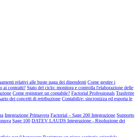
amenti relativi alle buste paga dei dipendenti
Come gestire i
ai contratti?
Stato del ciclo: monitora e controlla l'elaborazione delle
azione
Come registrare un contabile?
Factorial Professionals
Trasferire
ario dei concetti di retribuzione
Contabili/e: sincronizza ed esporta le
na
Integrazione Primavera
Factorial – Sage 200 Integrazione
Supporto
3innuva
Sage 100
DATEV LAUDS Integrazione - Risoluzione dei