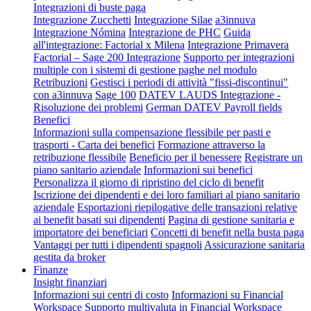
Integrazioni di buste paga
Integrazione Zucchetti
Integrazione Silae
a3innuva
Integrazione Nómina
Integrazione de PHC
Guida
all'integrazione: Factorial x Milena
Integrazione Primavera
Factorial – Sage 200 Integrazione
Supporto per integrazioni
multiple con i sistemi di gestione paghe nel modulo
Retribuzioni
Gestisci i periodi di attività "fissi-discontinui"
con a3innuva
Sage 100
DATEV LAUDS Integrazione -
Risoluzione dei problemi
German DATEV Payroll fields
Benefici
Informazioni sulla compensazione flessibile per pasti e
trasporti - Carta dei benefici
Formazione attraverso la
retribuzione flessibile
Beneficio per il benessere
Registrare un
piano sanitario aziendale
Informazioni sui benefici
Personalizza il giorno di ripristino del ciclo di benefit
Iscrizione dei dipendenti e dei loro familiari al piano sanitario
aziendale
Esportazioni riepilogative delle transazioni relative
ai benefit basati sui dipendenti
Pagina di gestione sanitaria e
importatore dei beneficiari
Concetti di benefit nella busta paga
Vantaggi per tutti i dipendenti spagnoli
Assicurazione sanitaria
gestita da broker
Finanze
Insight finanziari
Informazioni sui centri di costo
Informazioni su Financial
Workspace
Supporto multivaluta in Financial Workspace