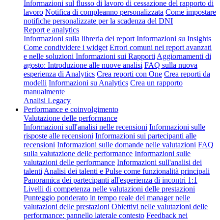
Informazioni sul flusso di lavoro di cessazione del rapporto di
lavoro
Notifica di compleanno personalizzata
Come impostare
notifiche personalizzate per la scadenza del DNI
Report e analytics
Informazioni sulla libreria dei report
Informazioni su Insights
Come condividere i widget
Errori comuni nei report avanzati
e nelle soluzioni
Informazioni sui Rapporti
Aggiornamenti di
agosto: Introduzione alle nuove analisi
FAQ sulla nuova
esperienza di Analytics
Crea reporti con One
Crea reporti da
modelli
Informazioni su Analytics
Crea un rapporto
manualmente
Analisi Legacy
Performance e coinvolgimento
Valutazione delle performance
Informazioni sull'analisi nelle recensioni
Informazioni sulle
risposte alle recensioni
Informazioni sui partecipanti alle
recensioni
Informazioni sulle domande nelle valutazioni
FAQ
sulla valutazione delle performance
Informazioni sulle
valutazioni delle performance
Informazioni sull'analisi dei
talenti
Analisi dei talenti e Pulse come funzionalità principali
Panoramica dei partecipanti all'esperienza di incontri 1:1
Livelli di competenza nelle valutazioni delle prestazioni
Punteggio ponderato in tempo reale del manager nelle
valutazioni delle prestazioni
Obiettivi nelle valutazioni delle
performance: pannello laterale contesto
Feedback nei