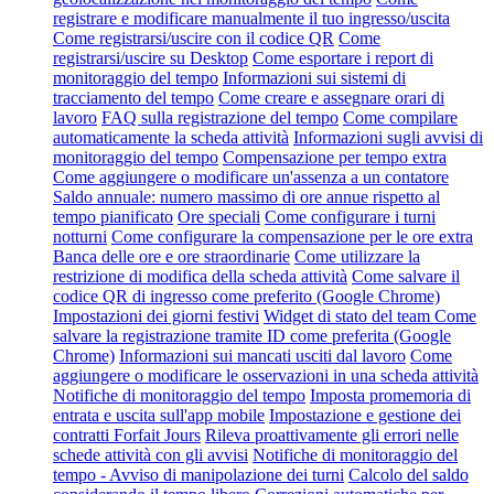
registrare e modificare manualmente il tuo ingresso/uscita
Come registrarsi/uscire con il codice QR
Come
registrarsi/uscire su Desktop
Come esportare i report di
monitoraggio del tempo
Informazioni sui sistemi di
tracciamento del tempo
Come creare e assegnare orari di
lavoro
FAQ sulla registrazione del tempo
Come compilare
automaticamente la scheda attività
Informazioni sugli avvisi di
monitoraggio del tempo
Compensazione per tempo extra
Come aggiungere o modificare un'assenza a un contatore
Saldo annuale: numero massimo di ore annue rispetto al
tempo pianificato
Ore speciali
Come configurare i turni
notturni
Come configurare la compensazione per le ore extra
Banca delle ore e ore straordinarie
Come utilizzare la
restrizione di modifica della scheda attività
Come salvare il
codice QR di ingresso come preferito (Google Chrome)
Impostazioni dei giorni festivi
Widget di stato del team
Come
salvare la registrazione tramite ID come preferita (Google
Chrome)
Informazioni sui mancati usciti dal lavoro
Come
aggiungere o modificare le osservazioni in una scheda attività
Notifiche di monitoraggio del tempo
Imposta promemoria di
entrata e uscita sull'app mobile
Impostazione e gestione dei
contratti Forfait Jours
Rileva proattivamente gli errori nelle
schede attività con gli avvisi
Notifiche di monitoraggio del
tempo - Avviso di manipolazione dei turni
Calcolo del saldo