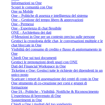
Informazioni su One
Scopri le comunità con One
One su Mobile
One – Politiche di assenza e intelligenza del sistema
One – Gestione del tempo libero & approvazioni
One - Permessi
One - Esperienza di chat flessibile
ONE - Architettura dei dati
@Menzioni in One per un contesto preciso sulle persone
Gestisci la cronologia delle chat, le conversazioni multiple e le
chat bloccate in One
Visibilità del consumo di credito e flusso di aggiornamento in
One
Chiedi One sui tuoi documenti
Gestisci le prenotazioni degli spazi con ONE
Dati del Financial Workspace in One
Ticketing e One: Gestisci tutte le richieste dei dipendenti in un
unico posto
Scaricare i report di assegnazione dei centri di costo in One
One strumento di co-creazione per corsi e gruppi di
formazione
One IA - Politiche - Visibilità, Notifiche & Riconoscimento
L'esperienza di benvenuto di One
Suggerimenti in One
Chiedi a One i risultati del tuo sondaggio