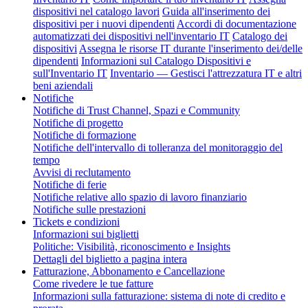
dispositivi nel catalogo lavori
Guida all'inserimento dei
dispositivi per i nuovi dipendenti
Accordi di documentazione
automatizzati dei dispositivi nell'inventario IT
Catalogo dei
dispositivi
Assegna le risorse IT durante l'inserimento dei/delle
dipendenti
Informazioni sul Catalogo Dispositivi e
sull'Inventario IT
Inventario — Gestisci l'attrezzatura IT e altri
beni aziendali
Notifiche
Notifiche di Trust Channel, Spazi e Community
Notifiche di progetto
Notifiche di formazione
Notifiche dell'intervallo di tolleranza del monitoraggio del
tempo
Avvisi di reclutamento
Notifiche di ferie
Notifiche relative allo spazio di lavoro finanziario
Notifiche sulle prestazioni
Tickets e condizioni
Informazioni sui biglietti
Politiche: Visibilità, riconoscimento e Insights
Dettagli del biglietto a pagina intera
Fatturazione, Abbonamento e Cancellazione
Come rivedere le tue fatture
Informazioni sulla fatturazione: sistema di note di credito e