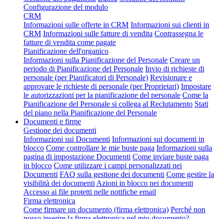
Configurazione del modulo
CRM
Informazioni sulle offerte in CRM
Informazioni sui clienti in
CRM
Informazioni sulle fatture di vendita
Contrassegna le
fatture di vendita come pagate
Pianificazione dell'organico
Informazioni sulla Pianificazione del Personale
Creare un
periodo di Pianificazione del Personale
Invio di richieste di
personale (per Pianificatori di Personale)
Revisionare e
approvare le richieste di personale (per Proprietari)
Impostare
le autorizzazioni per la pianificazione del personale
Come la
Pianificazione del Personale si collega al Reclutamento
Stati
del piano nella Pianificazione del Personale
Documenti e firme
Gestione dei documenti
Informazioni sui Documenti
Informazioni sui documenti in
blocco
Come controllare le mie buste paga
Informazioni sulla
pagina di impostazione Documenti
Come inviare buste paga
in blocco
Come utilizzare i campi personalizzati nei
Documenti
FAQ sulla gestione dei documenti
Come gestire la
visibilità dei documenti
Azioni in blocco nei documenti
Accesso ai file protetti nelle notifiche email
Firma elettronica
Come firmare un documento (firma elettronica)
Perché non
posso inserire la firma elettronica nel mio documento?