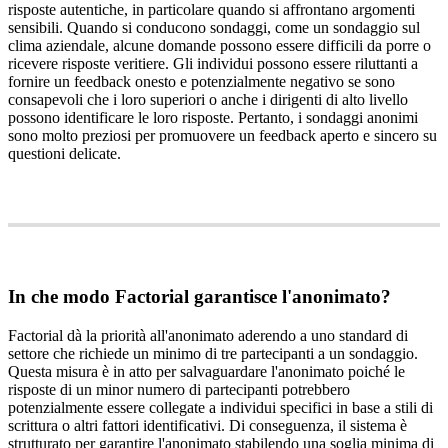
risposte
autentiche
,
in
particolare
quando
si
affrontano
argomenti
sensibili
.
Quando
si
conducono
sondaggi
,
come
un
sondaggio
sul
clima
aziendale
,
alcune
domande
possono
essere
difficili
da
porre
o
ricevere
risposte
veritiere
.
Gli
individui
possono
essere
riluttanti
a
fornire
un
feedback
onesto
e
potenzialmente
negativo
se
sono
consapevoli
che
i
loro
superiori
o
anche
i
dirigenti
di
alto
livello
possono
identificare
le
loro
risposte
.
Pertanto
,
i
sondaggi
anonimi
sono
molto
preziosi
per
promuovere
un
feedback
aperto
e
sincero
su
questioni
delicate
.
In
che
modo
Factorial
garantisce
l
'
anonimato
?
Factorial
d
à
la
priorit
à
all
'
anonimato
aderendo
a
uno
standard
di
settore
che
richiede
un
minimo
di
tre
partecipanti
a
un
sondaggio
.
Questa
misura
è
in
atto
per
salvaguardare
l
'
anonimato
poich
é
le
risposte
di
un
minor
numero
di
partecipanti
potrebbero
potenzialmente
essere
collegate
a
individui
specifici
in
base
a
stili
di
scrittura
o
altri
fattori
identificativi
.
Di
conseguenza
,
il
sistema
è
strutturato
per
garantire
l
'
anonimato
stabilendo
una
soglia
minima
di