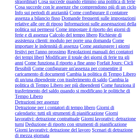
straordinari
Cosa succede quando elimino una politica di ferie
Cosa succede con le assenze che comprendono più di un ciclo
Info sui periodi di anzianità
Come configurare il contatore
assenza a bilancio fisso
Domande frequenti sulle impostazioni
relative alle ore di riposo
Informazioni sulle assegnazioni della
politica sui permessi
Come impostare il riporto dei giorni di
ferie e di assenza
Calcolo del tempo libero
Richieste di
assistenza clienti: modulo per porre una domanda
Come
importare le indennità di assenza
Come aggiungere i giorni
festivi per l'anno prossimo
Regolazioni manuali dei contatori
dei tempi liberi
Modificare il totale dei giorni di ferie tra gli
anni
Come funziona il riporto a fine anno
Forfait Jours: Cicli
flessibili
Come configurare un'assenza per consentire il
caricamento di documenti
Cambia la politica di Tempo Libero
di un/una dipendente con trasferimento di saldo
Cambia la
politica di Tempo Libero per più dipendenti
Come funziona il
trasferimento del saldo quando si modificano le politiche di
Tempo Libero
Detrazioni per assenze
Detrazione per i contatori di tempo libero
Giorni di
calendario: tutti gli strumenti di pianificazione
Giorni
lavorativi: detrazione contrattuale
Giorni lavorativi: detrazione
turni
Deduzione di riporto con strumenti di pianificazione
Giorni lavorativi: detrazione del lavoro
Scenari di detrazione
di mezza giornata