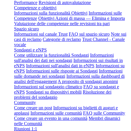
Performance
Revisioni di autovalutazione
Competenze e obiettivi
Informazioni sulla funzionalità Obiettivi
Informazioni sulle
Competenze
Obiettivi Azioni di massa — Elimina e Importa
Valutazione delle competenze nelle revisioni tra pari
Spazio sicuro
Informazioni sul canale Trust
FAQ sul spazio sicuro
Note sui
casi di reclamo
Categorie di reclamo
Trust Channel - Canale
vocale
Sondaggi e eNPS
Come utilizzare la funzionalità Sondaggi
Informazioni
sull'analisi dei dati nei sondaggi
Informazioni sui risultati in
eNPS
Informazioni sull'analisi dati in eNPS
Informazioni su
eNPS
Informazioni sulle risposte ai Sondaggi
Informazioni
sulle domande nei sondaggi
Informazioni sulla dashboard di
analisi dell'engagement
A proposito di sondaggi anonimi
Informazioni sul sondaggio climatico
FAQ su sondaggi e
eNPS
Sondaggi su dispositivi mobili
Risoluzione dei
problemi del sondaggio
Community
Come creare un post
Informazioni su biglietti di auguri e
applausi
Informazioni sulle comunità
FAQ sulle Community
Come creare un evento in una comunità
Membri dinamici
nelle Comunità
Riunioni 1:1