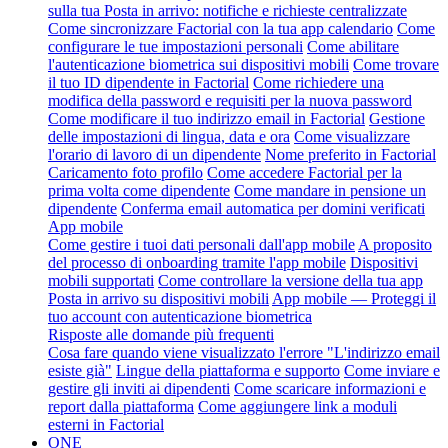
sulla tua Posta in arrivo: notifiche e richieste centralizzate
Come sincronizzare Factorial con la tua app calendario
Come
configurare le tue impostazioni personali
Come abilitare
l'autenticazione biometrica sui dispositivi mobili
Come trovare
il tuo ID dipendente in Factorial
Come richiedere una
modifica della password e requisiti per la nuova password
Come modificare il tuo indirizzo email in Factorial
Gestione
delle impostazioni di lingua, data e ora
Come visualizzare
l'orario di lavoro di un dipendente
Nome preferito in Factorial
Caricamento foto profilo
Come accedere Factorial per la
prima volta come dipendente
Come mandare in pensione un
dipendente
Conferma email automatica per domini verificati
App mobile
Come gestire i tuoi dati personali dall'app mobile
A proposito
del processo di onboarding tramite l'app mobile
Dispositivi
mobili supportati
Come controllare la versione della tua app
Posta in arrivo su dispositivi mobili
App mobile — Proteggi il
tuo account con autenticazione biometrica
Risposte alle domande più frequenti
Cosa fare quando viene visualizzato l'errore "L'indirizzo email
esiste già"
Lingue della piattaforma e supporto
Come inviare e
gestire gli inviti ai dipendenti
Come scaricare informazioni e
report dalla piattaforma
Come aggiungere link a moduli
esterni in Factorial
ONE