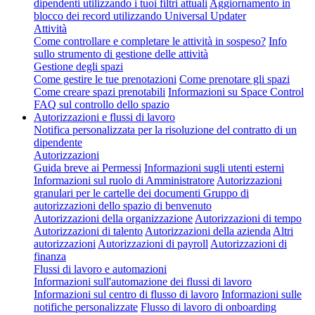
dipendenti utilizzando i tuoi filtri attuali
Aggiornamento in
blocco dei record utilizzando Universal Updater
Attività
Come controllare e completare le attività in sospeso?
Info
sullo strumento di gestione delle attività
Gestione degli spazi
Come gestire le tue prenotazioni
Come prenotare gli spazi
Come creare spazi prenotabili
Informazioni su Space Control
FAQ sul controllo dello spazio
Autorizzazioni e flussi di lavoro
Notifica personalizzata per la risoluzione del contratto di un
dipendente
Autorizzazioni
Guida breve ai Permessi
Informazioni sugli utenti esterni
Informazioni sul ruolo di Amministratore
Autorizzazioni
granulari per le cartelle dei documenti
Gruppo di
autorizzazioni dello spazio di benvenuto
Autorizzazioni della organizzazione
Autorizzazioni di tempo
Autorizzazioni di talento
Autorizzazioni della azienda
Altri
autorizzazioni
Autorizzazioni di payroll
Autorizzazioni di
finanza
Flussi di lavoro e automazioni
Informazioni sull'automazione dei flussi di lavoro
Informazioni sul centro di flusso di lavoro
Informazioni sulle
notifiche personalizzate
Flusso di lavoro di onboarding