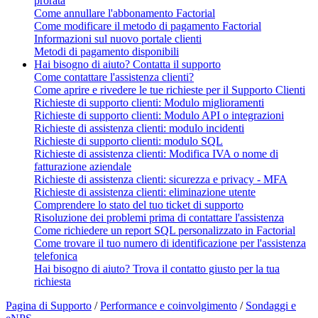
prorata
Come annullare l'abbonamento Factorial
Come modificare il metodo di pagamento Factorial
Informazioni sul nuovo portale clienti
Metodi di pagamento disponibili
Hai bisogno di aiuto? Contatta il supporto
Come contattare l'assistenza clienti?
Come aprire e rivedere le tue richieste per il Supporto Clienti
Richieste di supporto clienti: Modulo miglioramenti
Richieste di supporto clienti: Modulo API o integrazioni
Richieste di assistenza clienti: modulo incidenti
Richieste di supporto clienti: modulo SQL
Richieste di assistenza clienti: Modifica IVA o nome di
fatturazione aziendale
Richieste di assistenza clienti: sicurezza e privacy - MFA
Richieste di assistenza clienti: eliminazione utente
Comprendere lo stato del tuo ticket di supporto
Risoluzione dei problemi prima di contattare l'assistenza
Come richiedere un report SQL personalizzato in Factorial
Come trovare il tuo numero di identificazione per l'assistenza
telefonica
Hai bisogno di aiuto? Trova il contatto giusto per la tua
richiesta
Pagina di Supporto
/
Performance e coinvolgimento
/
Sondaggi e