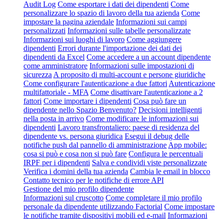
Audit Log
Come esportare i dati dei dipendenti
Come
personalizzare lo spazio di lavoro della tua azienda
Come
impostare la pagina aziendale
Informazioni sui campi
personalizzati
Informazioni sulle tabelle personalizzate
Informazioni sui luoghi di lavoro
Come aggiungere
dipendenti
Errori durante l'importazione dei dati dei
dipendenti da Excel
Come accedere a un account dipendente
come amministratore
Informazioni sulle impostazioni di
sicurezza
A proposito di multi-account e persone giuridiche
Come configurare l'autenticazione a due fattori
Autenticazione
multifattoriale - MFA
Come disattivare l'autenticazione a 2
fattori
Come importare i dipendenti
Cosa può fare un
dipendente nello Spazio Benvenuto?
Decisioni intelligenti
nella posta in arrivo
Come modificare le informazioni sui
dipendenti
Lavoro transfrontaliero: paese di residenza del
dipendente vs. persona giuridica
Esegui il debug delle
notifiche push dal pannello di amministrazione
App mobile:
cosa si può e cosa non si può fare
Configura le percentuali
IRPF per i dipendenti
Salva e condividi viste personalizzate
Verifica i domini della tua azienda
Cambia le email in blocco
Contatto tecnico per le notifiche di errore API
Gestione del mio profilo dipendente
Informazioni sul cruscotto
Come completare il mio profilo
personale da dipendente utilizzando Factorial
Come impostare
le notifiche tramite dispositivi mobili ed e-mail
Informazioni