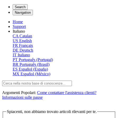
Search
Navigation
Home
Support
Italiano
CA
Catalan
US
English
FR
Français
DE
Deutsch
IT
Italiano
PT
Português (Portugal)
BR
Português (Brasil)
ES
Español (España)
MX
Español (México)
Argomenti Popolari:
Come contattare l'assistenza clienti?
Informazioni sulle pause
Spiacenti, non abbiamo trovato articoli rilevanti per te.