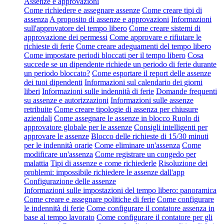
Assenze e approvazioni
Come richiedere e assegnare assenze
Come creare tipi di
assenza
A proposito di assenze e approvazioni
Informazioni
sull'approvatore del tempo libero
Come creare sistemi di
approvazione dei permessi
Come approvare e rifiutare le
richieste di ferie
Come creare adeguamenti del tempo libero
Come impostare periodi bloccati per il tempo libero
Cosa
succede se un dipendente richiede un periodo di ferie durante
un periodo bloccato?
Come esportare il report delle assenze
dei tuoi dipendenti
Informazioni sul calendario dei giorni
liberi
Informazioni sulle indennità di ferie
Domande frequenti
su assenze e autorizzazioni
Informazioni sulle assenze
retribuite
Come creare tipologie di assenza per chiusure
aziendali
Come assegnare le assenze in blocco
Ruolo di
approvatore globale per le assenze
Consigli intelligenti per
approvare le assenze
Blocco delle richieste di 15/30 minuti
per le indennità orarie
Come eliminare un'assenza
Come
modificare un'assenza
Come registrare un congedo per
malattia
Tipi di assenze e come richiederle
Risoluzione dei
problemi: impossibile richiedere le assenze dall'app
Configurazione delle assenze
Informazioni sulle impostazioni del tempo libero: panoramica
Come creare e assegnare politiche di ferie
Come configurare
le indennità di ferie
Come configurare il contatore assenza in
base al tempo lavorato
Come configurare il contatore per gli