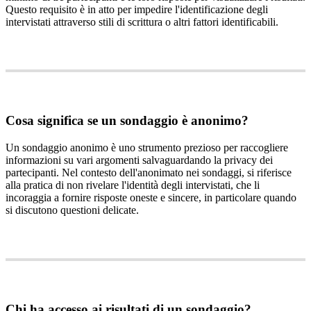
Questo
requisito
è
in
atto
per
impedire
l
'
identificazione
degli
intervistati
attraverso
stili
di
scrittura
o
altri
fattori
identificabili
.
Cosa
significa
se
un
sondaggio
è
anonimo
?
Un
sondaggio
anonimo
è
uno
strumento
prezioso
per
raccogliere
informazioni
su
vari
argomenti
salvaguardando
la
privacy
dei
partecipanti
.
Nel
contesto
dell
'
anonimato
nei
sondaggi
,
si
riferisce
alla
pratica
di
non
rivelare
l
'
identit
à
degli
intervistati
,
che
li
incoraggia
a
fornire
risposte
oneste
e
sincere
,
in
particolare
quando
si
discutono
questioni
delicate
.
Chi
ha
accesso
ai
risultati
di
un
sondaggio
?