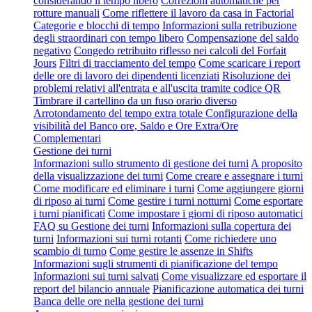
considerando il tempo libero
Correzioni automatiche per
rotture manuali
Come riflettere il lavoro da casa in Factorial
Categorie e blocchi di tempo
Informazioni sulla retribuzione
degli straordinari con tempo libero
Compensazione del saldo
negativo
Congedo retribuito riflesso nei calcoli del Forfait
Jours
Filtri di tracciamento del tempo
Come scaricare i report
delle ore di lavoro dei dipendenti licenziati
Risoluzione dei
problemi relativi all'entrata e all'uscita tramite codice QR
Timbrare il cartellino da un fuso orario diverso
Arrotondamento del tempo extra totale
Configurazione della
visibilità del Banco ore, Saldo e Ore Extra/Ore
Complementari
Gestione dei turni
Informazioni sullo strumento di gestione dei turni
A proposito
della visualizzazione dei turni
Come creare e assegnare i turni
Come modificare ed eliminare i turni
Come aggiungere giorni
di riposo ai turni
Come gestire i turni notturni
Come esportare
i turni pianificati
Come impostare i giorni di riposo automatici
FAQ su Gestione dei turni
Informazioni sulla copertura dei
turni
Informazioni sui turni rotanti
Come richiedere uno
scambio di turno
Come gestire le assenze in Shifts
Informazioni sugli strumenti di pianificazione del tempo
Informazioni sui turni salvati
Come visualizzare ed esportare il
report del bilancio annuale
Pianificazione automatica dei turni
Banca delle ore nella gestione dei turni