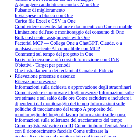
Aggiungere candidati caricando CV in One
Pulsante di miglioramento
Invia spese in blocco con One
Carica file Excel e CSV in One
Condividere ricevute, fatture e documenti con One su mobile
Limitazione dell'uso e monitoraggio del consumo di One
Bulk cost center assignments with One
Factorial MCP — Collega One a ChatGPT, Claude, o a
qualsiasi assistente AI compatibile con MCP
Commenti sul tempo del progetto in One
Iscrivi più persone a più corsi di formazione con ONE
Obiettivi - Target per periodi
One instradamento dei reclami al Canale di Fiducia
Rilevazione presenze e assenze
Rilevazione presenze
Informazioni sulla richiesta e approvazione degli straordinari
Come rivedere e approvare i fogli presenze
Informazioni sulle
ore stimate e sul saldo delle ore
Come escludere e includere i
dipendenti dal monitoraggio del tempo
Informazioni sulle
politiche di tracciamento del tempo
A proposito del
monitoraggio del luogo di lavoro
Informazioni sulle pause
Informazioni sulla tolleranza del tracciamento del tempo
Come registrarsi/uscire con ID
Come timbrare l'entrata/uscita
con il riconoscimento facciale
Come utilizzare la
geolocalizzazione nel monitoraggio del tempo
Come