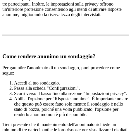
tre
partecipanti
.
Inoltre
,
le
impostazioni
sulla
privacy
offrono
un
'
ulteriore
protezione
consentendo
agli
utenti
di
attivare
risposte
anonime
,
migliorando
la
riservatezza
degli
intervistati
.
Come
rendere
anonimo
un
sondaggio
?
Per
garantire
l
'
anonimato
di
un
sondaggio
,
puoi
procedere
come
segue
:
Accedi
al
tuo
sondaggio
.
Passa
alla
scheda
"
Configurazioni
"
.
Scorri
verso
il
basso
fino
alla
sezione
"
Impostazioni
privacy
"
.
Abilita
l
'
opzione
per
"
Risposte
anonime
"
.
È
importante
notare
che
questo
pu
ò
essere
fatto
solo
mentre
il
sondaggio
è
nello
stato
di
bozza
,
poich
é
una
volta
pubblicato
,
l
'
opzione
per
renderlo
anonimo
non
è
pi
ù
disponibile
.
Tieni
presente
che
il
mantenimento
dell
'
anonimato
richiede
un
minimo
di
tre
partecipanti
e
le
loro
risposte
per
visualizzare
i
risultati
.