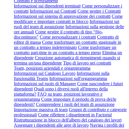
Contratti e licenziamenti
Informazioni sui dipendenti terminati
Come personalizzare i
contratti
Informazioni sui Contratti
Come gestire i Contratti
Informazioni sul sistema di approvazione dei contratti
Come
modificare e importare contratti in blocco
Informazioni sui
ruoli del team di assunzione
Informazioni sulla gestione delle
ore annuali
Come gestire il contratto di tipo “fijo-
discontinuos”
Come personalizzare i contratti
Contratto di
editor di massa
Come trasformare un contratto stagionale in
un contratto a tempo indeterminato
Come trasformare un
contratto part-time in un contratto a tempo pieno
Elimina un
dipendente
Creazione automatica di riempimenti quando si
termina un/una dipendente
Tipo di lavoro nei contratti
Team, posizioni aziendali e organigramma
Informazioni sul Catalogo Lavoro
Informazioni sulla
funzionalità Teams
Informazioni sull'organigramma
Informazioni sul ruolo di Manager
Come nascondere i futuri
dipendenti
Quali sono i diversi ruoli all'interno della
piattaforma?
FAQ su team, posizioni lavorative e
organigramma
Come impostare il periodo di prova dei/le
dipendenti?
Comprendere i ruoli del team di assunzione
Importazione massiva di team
Gruppi di contributo e categorie
professionali
Come riflettere i dipartimenti in Factorial
Ristrutturazione in blocco dell'albero del catalogo dei lavori
Assegnare i dipendenti alle aree di lavoro
Naviga i profili dei