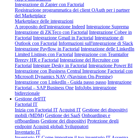
Integrazione di Zapier con Factorial
Registrazione programmatica dei client OAuth per i partner
del Marketplace
Marketplace delle integrazioni
A proposito dell'integrazione Indeed
Integrazione Suprema
Integrazione di ZKTeco con Factorial
Integrazione Cobee in
Factorial
Integrazione Gmail in Factorial
Integrazione di
Outlook con Factorial
Informazioni sull'integrazione di Slack
Integrazione Payflow in Factorial
Integrazione delle LinkedIn
Limited Listings con Factorial
Integrazione con Teamtailor
Breezy HR e Factorial
Integrazione del Recruitee con
Factorial
Integrare Desky in Factorial
Integrazione Power BI
Integrazione con Business Central
Integrazione Factorial con
Microsoft Dynamics NAV (Navision On-Premise)
Integrazione con LinkedIn - Guida passo passo
Integrazione
Factorial – SAP Business One
InfoJobs integrazione
bidirezionale
Gestione dell'IT
Factorial IT
Inizia con Factorial IT
Acquisti IT
Gestione dei dispositivi
mobili (MDM)
Gestione dei SaaS
Onboardings e
offboardings
Gestione dei dispositivi
Protezione degli
endpoint
Acquisti globali
Sviluppatori
Inventario IT
Inventario IT
Come importare il tuo inventario IT
Assegna