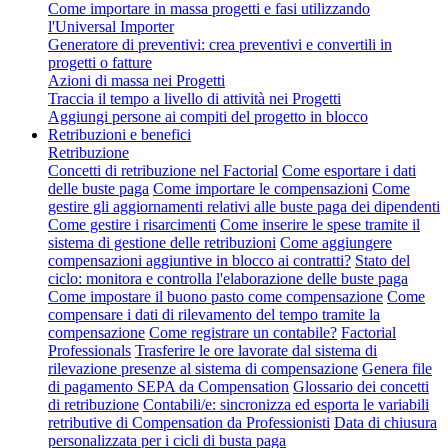
Come importare in massa progetti e fasi utilizzando
l'Universal Importer
Generatore di preventivi: crea preventivi e convertili in
progetti o fatture
Azioni di massa nei Progetti
Traccia il tempo a livello di attività nei Progetti
Aggiungi persone ai compiti del progetto in blocco
Retribuzioni e benefici
Retribuzione
Concetti di retribuzione nel Factorial
Come esportare i dati
delle buste paga
Come importare le compensazioni
Come
gestire gli aggiornamenti relativi alle buste paga dei dipendenti
Come gestire i risarcimenti
Come inserire le spese tramite il
sistema di gestione delle retribuzioni
Come aggiungere
compensazioni aggiuntive in blocco ai contratti?
Stato del
ciclo: monitora e controlla l'elaborazione delle buste paga
Come impostare il buono pasto come compensazione
Come
compensare i dati di rilevamento del tempo tramite la
compensazione
Come registrare un contabile?
Factorial
Professionals
Trasferire le ore lavorate dal sistema di
rilevazione presenze al sistema di compensazione
Genera file
di pagamento SEPA da Compensation
Glossario dei concetti
di retribuzione
Contabili/e: sincronizza ed esporta le variabili
retributive di Compensation da Professionisti
Data di chiusura
personalizzata per i cicli di busta paga