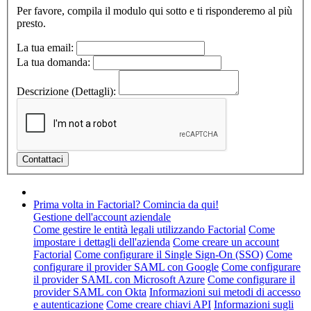
Per favore, compila il modulo qui sotto e ti risponderemo al più
presto.
La tua email:
La tua domanda:
Descrizione (Dettagli):
Prima volta in Factorial? Comincia da qui!
Gestione dell'account aziendale
Come gestire le entità legali utilizzando Factorial
Come
impostare i dettagli dell'azienda
Come creare un account
Factorial
Come configurare il Single Sign-On (SSO)
Come
configurare il provider SAML con Google
Come configurare
il provider SAML con Microsoft Azure
Come configurare il
provider SAML con Okta
Informazioni sui metodi di accesso
e autenticazione
Come creare chiavi API
Informazioni sugli