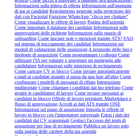
gestirla
Come faccio a importare il database dell'applicazione?
Informazioni sulla lettera di offerta
Informazioni sull'aggiunta
di tag ai candidati
Regolamento generale sulla protezione dei
dati con Factorial
Funzione WhatsApp "clicca per chattare"
Come visualizzare le offerte di lavoro
Pagina dell'azienda
Come importare il database dei candidati
Informazioni sulle
approvazioni delle richieste
Informazioni sullo spazio di
onboarding
Come lasciare note e menzioni tramite ATS?
FAQ
sul sistema di tracciamento dei candidati
Informazioni sui
moduli di valutazione delle assunzioni
A proposito delle fasi e
tipologie di assunzione
Come programmare i colloqui
Come
utilizzare l'IA per valutare e assegnare un punteggio alle
candidature
Informazioni sulle intuizioni di reclutamento
Come caricare CV in blocco
Come inviare automaticamente
e-mail ai candidati quando si passa da una fase all'altra
Come
configurare i modelli di messaggi di rifiuto
Integrazione
multiportale
Come chiamare i candidati dal tuo telefono
Come
gestire le candidature di lavoro
Come inviare messaggi ai
candidati in blocco
Offerte di lavoro premium: Marketplace e
flusso di approvazione
Accedi ai dati ATS tramite ONE
Informazioni sul piano di assunzione
Importa le offerte di
lavoro in blocco con l'importatore universale
Estrai i dati dei
candidati dai CV scansionati
Gestisci l'accesso del team di
assunzione per fase di reclutamento
Pubblica un lavoro solo
sulla pagina delle carriere della tua azienda