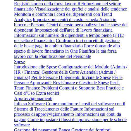
Registro storico della forza lavoro
Retribuzione nel settore
finanziario
Visualizzazione dei grafici e analisi delle tendenze
Monitora e confronta i costi dei dipendenti con Trend
Analytics
Impostazioni centri di costo: scheda Azioni in
blocco e Persone
Centri di costo personalizzati nelle spese dei
dipendenti
Impostazioni dell'area di lavoro finanziaria
Informazioni sul numero di dipendenti a tempo pieno (FTE)
nel settore finanziario.
Confronto tra i concetti di gestione
delle buste paga in ambito finanziario
Porre domande allo
spazio di lavoro finanziario in One
Pianifica la tua forza
lavoro con la Pianificazione del Personale
Spese
Introduzione alle Spese
Configurazione del Modulo (Admin /
HR / Finanza)
Gestione delle Carte Aziendali (Admin /
Finanza)
Per le Persone Dipendenti: Inviare le Spese
Per le
Persone Approvanti: Revisionare e Gestire le Spese
Per il
Team Finance
Problemi Comuni e Supporto
Best Practice e
Casi d’Uso
Extra tecnici
Approvvigionamenti
Info su Software
Come monitorare i costi dei software con il
Sistema di Tracciamento delle Fatture
Informazioni sul
processo di approvvigionamento
Informazioni sui conti da
pagare
Come impostare i flussi di approvazione per le schede
software
Gestione dei pagamenti
Banca
Gestione dei fornitori