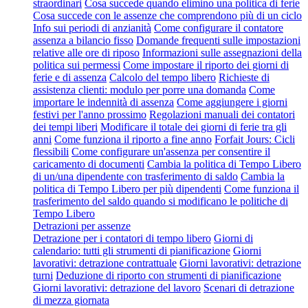
straordinari
Cosa succede quando elimino una politica di ferie
Cosa succede con le assenze che comprendono più di un ciclo
Info sui periodi di anzianità
Come configurare il contatore
assenza a bilancio fisso
Domande frequenti sulle impostazioni
relative alle ore di riposo
Informazioni sulle assegnazioni della
politica sui permessi
Come impostare il riporto dei giorni di
ferie e di assenza
Calcolo del tempo libero
Richieste di
assistenza clienti: modulo per porre una domanda
Come
importare le indennità di assenza
Come aggiungere i giorni
festivi per l'anno prossimo
Regolazioni manuali dei contatori
dei tempi liberi
Modificare il totale dei giorni di ferie tra gli
anni
Come funziona il riporto a fine anno
Forfait Jours: Cicli
flessibili
Come configurare un'assenza per consentire il
caricamento di documenti
Cambia la politica di Tempo Libero
di un/una dipendente con trasferimento di saldo
Cambia la
politica di Tempo Libero per più dipendenti
Come funziona il
trasferimento del saldo quando si modificano le politiche di
Tempo Libero
Detrazioni per assenze
Detrazione per i contatori di tempo libero
Giorni di
calendario: tutti gli strumenti di pianificazione
Giorni
lavorativi: detrazione contrattuale
Giorni lavorativi: detrazione
turni
Deduzione di riporto con strumenti di pianificazione
Giorni lavorativi: detrazione del lavoro
Scenari di detrazione
di mezza giornata