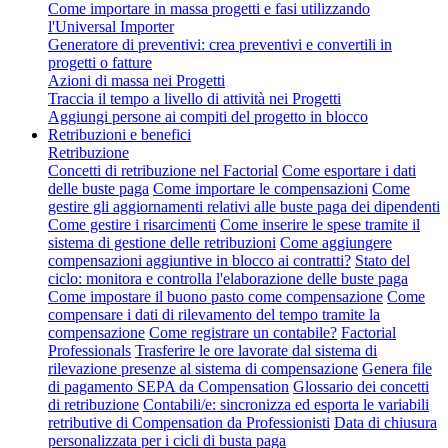
Come importare in massa progetti e fasi utilizzando
l'Universal Importer
Generatore di preventivi: crea preventivi e convertili in
progetti o fatture
Azioni di massa nei Progetti
Traccia il tempo a livello di attività nei Progetti
Aggiungi persone ai compiti del progetto in blocco
Retribuzioni e benefici
Retribuzione
Concetti di retribuzione nel Factorial
Come esportare i dati
delle buste paga
Come importare le compensazioni
Come
gestire gli aggiornamenti relativi alle buste paga dei dipendenti
Come gestire i risarcimenti
Come inserire le spese tramite il
sistema di gestione delle retribuzioni
Come aggiungere
compensazioni aggiuntive in blocco ai contratti?
Stato del
ciclo: monitora e controlla l'elaborazione delle buste paga
Come impostare il buono pasto come compensazione
Come
compensare i dati di rilevamento del tempo tramite la
compensazione
Come registrare un contabile?
Factorial
Professionals
Trasferire le ore lavorate dal sistema di
rilevazione presenze al sistema di compensazione
Genera file
di pagamento SEPA da Compensation
Glossario dei concetti
di retribuzione
Contabili/e: sincronizza ed esporta le variabili
retributive di Compensation da Professionisti
Data di chiusura
personalizzata per i cicli di busta paga