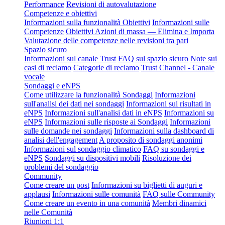
Performance
Revisioni di autovalutazione
Competenze e obiettivi
Informazioni sulla funzionalità Obiettivi
Informazioni sulle
Competenze
Obiettivi Azioni di massa — Elimina e Importa
Valutazione delle competenze nelle revisioni tra pari
Spazio sicuro
Informazioni sul canale Trust
FAQ sul spazio sicuro
Note sui
casi di reclamo
Categorie di reclamo
Trust Channel - Canale
vocale
Sondaggi e eNPS
Come utilizzare la funzionalità Sondaggi
Informazioni
sull'analisi dei dati nei sondaggi
Informazioni sui risultati in
eNPS
Informazioni sull'analisi dati in eNPS
Informazioni su
eNPS
Informazioni sulle risposte ai Sondaggi
Informazioni
sulle domande nei sondaggi
Informazioni sulla dashboard di
analisi dell'engagement
A proposito di sondaggi anonimi
Informazioni sul sondaggio climatico
FAQ su sondaggi e
eNPS
Sondaggi su dispositivi mobili
Risoluzione dei
problemi del sondaggio
Community
Come creare un post
Informazioni su biglietti di auguri e
applausi
Informazioni sulle comunità
FAQ sulle Community
Come creare un evento in una comunità
Membri dinamici
nelle Comunità
Riunioni 1:1