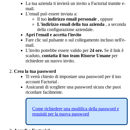
La
tua
azienda
ti
invier
à
un
invito
a
Factorial
tramite
e
-
mail
.
L
'
email
pu
ò
essere
inviata
a
:
Il
tuo
indirizzo
email
personale
,
oppure
L
'
indirizzo
email
della
tua
azienda
,
a
seconda
della
configurazione
aziendale
.
Apri
l
'
email
e
accetta
l
'
invito
Fare
clic
sul
pulsante
o
sul
collegamento
incluso
nell
'
e
-
mail
.
L
'
invito
potrebbe
essere
valido
per
24
ore
.
Se
il
link
è
scaduto
,
contatta
il
tuo
team
Risorse
Umane
per
richiedere
un
nuovo
invito
.
Crea
la
tua
password
Ti
verr
à
chiesto
di
impostare
una
password
per
il
tuo
account
Factorial
.
Assicurati
di
scegliere
una
password
sicura
che
puoi
ricordare
facilmente
.
Come
richiedere
una
modifica
della
password
e
requisiti
per
la
nuova
password