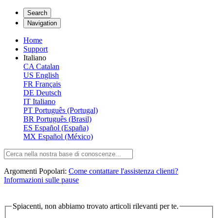
Search
Navigation
Home
Support
Italiano
CA
Catalan
US
English
FR
Français
DE
Deutsch
IT
Italiano
PT
Português (Portugal)
BR
Português (Brasil)
ES
Español (España)
MX
Español (México)
Argomenti Popolari:
Come contattare l'assistenza clienti?
Informazioni sulle pause
Spiacenti, non abbiamo trovato articoli rilevanti per te.