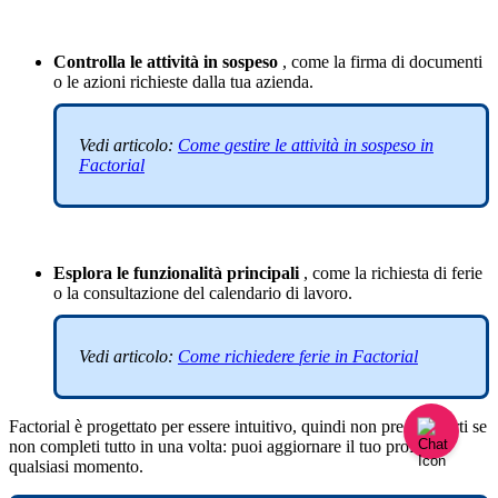
Controlla
le
attivit
à
in
sospeso
,
come
la
firma
di
documenti
o
le
azioni
richieste
dalla
tua
azienda
.
Vedi
articolo
:
Come
gestire
le
attivit
à
in
sospeso
in
Factorial
Esplora
le
funzionalit
à
principali
,
come
la
richiesta
di
ferie
o
la
consultazione
del
calendario
di
lavoro
.
Vedi
articolo
:
Come
richiedere
ferie
in
Factorial
Factorial
è
progettato
per
essere
intuitivo
,
quindi
non
preoccuparti
se
non
completi
tutto
in
una
volta
:
puoi
aggiornare
il
tuo
profilo
in
qualsiasi
momento
.