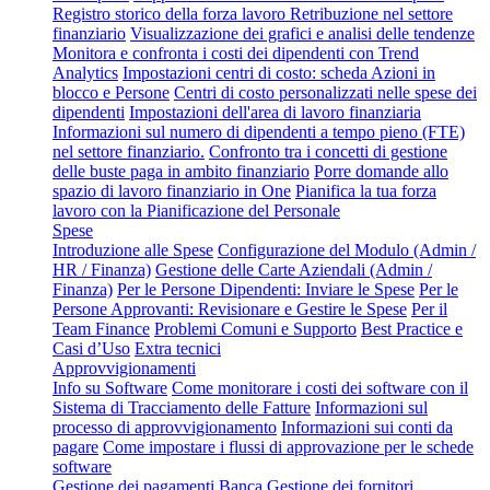
Registro storico della forza lavoro
Retribuzione nel settore
finanziario
Visualizzazione dei grafici e analisi delle tendenze
Monitora e confronta i costi dei dipendenti con Trend
Analytics
Impostazioni centri di costo: scheda Azioni in
blocco e Persone
Centri di costo personalizzati nelle spese dei
dipendenti
Impostazioni dell'area di lavoro finanziaria
Informazioni sul numero di dipendenti a tempo pieno (FTE)
nel settore finanziario.
Confronto tra i concetti di gestione
delle buste paga in ambito finanziario
Porre domande allo
spazio di lavoro finanziario in One
Pianifica la tua forza
lavoro con la Pianificazione del Personale
Spese
Introduzione alle Spese
Configurazione del Modulo (Admin /
HR / Finanza)
Gestione delle Carte Aziendali (Admin /
Finanza)
Per le Persone Dipendenti: Inviare le Spese
Per le
Persone Approvanti: Revisionare e Gestire le Spese
Per il
Team Finance
Problemi Comuni e Supporto
Best Practice e
Casi d’Uso
Extra tecnici
Approvvigionamenti
Info su Software
Come monitorare i costi dei software con il
Sistema di Tracciamento delle Fatture
Informazioni sul
processo di approvvigionamento
Informazioni sui conti da
pagare
Come impostare i flussi di approvazione per le schede
software
Gestione dei pagamenti
Banca
Gestione dei fornitori