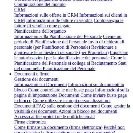
Configurazione del modulo
CRM
Informazioni sulle offerte in CRM
Informazioni sui clienti in
CRM
Informazioni sulle fatture di vendita
Contrassegna le
fatture di vendita come pagate
Pianificazione dell'organico
Informazioni sulla Pianificazione del Personale
Creare un
periodo di Pianificazione del Personale
Invio di richieste di
personale (per Pianificatori di Personale)
Revisionare e
approvare le richieste di personale (per Proprietari)
Impostare
le autorizzazioni per la pianificazione del personale
Come la
Pianificazione del Personale si collega al Reclutamento
Stati
del piano nella Pianificazione del Personale
Documenti e firme
Gestione dei documenti
Informazioni sui Documenti
Informazioni sui documenti in
blocco
Come controllare le mie buste paga
Informazioni sulla
pagina di impostazione Documenti
Come inviare buste paga
in blocco
Come utilizzare i campi personalizzati nei
Documenti
FAQ sulla gestione dei documenti
Come gestire la
visibilità dei documenti
Azioni in blocco nei documenti
Accesso ai file protetti nelle notifiche email
Firma elettronica
Come firmare un documento (firma elettronica)
Perché non
posso inserire la firma elettronica nel mio documento?