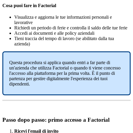
Cosa
puoi
fare
in
Factorial
Visualizza
e
aggiorna
le
tue
informazioni
personali
e
lavorative
Richiedi
un
periodo
di
ferie
e
controlla
il
saldo
delle
tue
ferie
Accedi
ai
documenti
e
alle
policy
aziendali
Tieni
traccia
del
tempo
di
lavoro
(
se
abilitato
dalla
tua
azienda
)
Questa
procedura
si
applica
quando
entri
a
far
parte
di
un
'
azienda
che
utilizza
Factorial
o
quando
ti
viene
concesso
l
'
accesso
alla
piattaforma
per
la
prima
volta
.
È
il
punto
di
partenza
per
gestire
digitalmente
l
'
esperienza
dei
tuoi
dipendenti
.
Passo
dopo
passo
:
primo
accesso
a
Factorial
Ricevi
l
'
email
di
invito