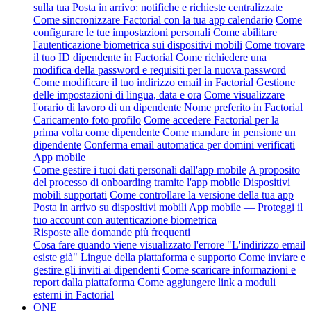
sulla tua Posta in arrivo: notifiche e richieste centralizzate
Come sincronizzare Factorial con la tua app calendario
Come
configurare le tue impostazioni personali
Come abilitare
l'autenticazione biometrica sui dispositivi mobili
Come trovare
il tuo ID dipendente in Factorial
Come richiedere una
modifica della password e requisiti per la nuova password
Come modificare il tuo indirizzo email in Factorial
Gestione
delle impostazioni di lingua, data e ora
Come visualizzare
l'orario di lavoro di un dipendente
Nome preferito in Factorial
Caricamento foto profilo
Come accedere Factorial per la
prima volta come dipendente
Come mandare in pensione un
dipendente
Conferma email automatica per domini verificati
App mobile
Come gestire i tuoi dati personali dall'app mobile
A proposito
del processo di onboarding tramite l'app mobile
Dispositivi
mobili supportati
Come controllare la versione della tua app
Posta in arrivo su dispositivi mobili
App mobile — Proteggi il
tuo account con autenticazione biometrica
Risposte alle domande più frequenti
Cosa fare quando viene visualizzato l'errore "L'indirizzo email
esiste già"
Lingue della piattaforma e supporto
Come inviare e
gestire gli inviti ai dipendenti
Come scaricare informazioni e
report dalla piattaforma
Come aggiungere link a moduli
esterni in Factorial
ONE