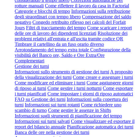
considerando il tempo libero
Correzioni automatiche per
rotture manuali
Come riflettere il lavoro da casa in Factorial
Categorie e blocchi di tempo
Informazioni sulla retribuzione
degli straordinari con tempo libero
Compensazione del saldo
negativo
Congedo retribuito riflesso nei calcoli del Forfait
Jours
Filtri di tracciamento del tempo
Come scaricare i report
delle ore di lavoro dei dipendenti licenziati
Risoluzione dei
problemi relativi all'entrata e all'uscita tramite codice QR
Timbrare il cartellino da un fuso orario diverso
Arrotondamento del tempo extra totale
Configurazione della
visibilità del Banco ore, Saldo e Ore Extra/Ore
Complementari
Gestione dei turni
Informazioni sullo strumento di gestione dei turni
A proposito
della visualizzazione dei turni
Come creare e assegnare i turni
Come modificare ed eliminare i turni
Come aggiungere giorni
di riposo ai turni
Come gestire i turni notturni
Come esportare
i turni pianificati
Come impostare i giorni di riposo automatici
FAQ su Gestione dei turni
Informazioni sulla copertura dei
turni
Informazioni sui turni rotanti
Come richiedere uno
scambio di turno
Come gestire le assenze in Shifts
Informazioni sugli strumenti di pianificazione del tempo
Informazioni sui turni salvati
Come visualizzare ed esportare il
report del bilancio annuale
Pianificazione automatica dei turni
Banca delle ore nella gestione dei turni