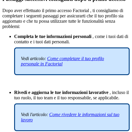
Dopo
aver
effettuato
il
primo
accesso
Factorial
,
ti
consigliamo
di
completare
i
seguenti
passaggi
per
assicurarti
che
il
tuo
profilo
sia
aggiornato
e
che
tu
possa
utilizzare
tutte
le
funzionalit
à
senza
problemi
:
Completa
le
tue
informazioni
personali
,
come
i
tuoi
dati
di
contatto
e
i
tuoi
dati
personali
.
Vedi
articolo
:
Come
completare
il
tuo
profilo
personale
in
Factorial
Rivedi
e
aggiorna
le
tue
informazioni
lavorative
,
incluso
il
tuo
ruolo
,
il
tuo
team
e
il
tuo
responsabile
,
se
applicabile
.
Vedi
l
'
articolo
:
Come
rivedere
le
informazioni
sul
tuo
lavoro