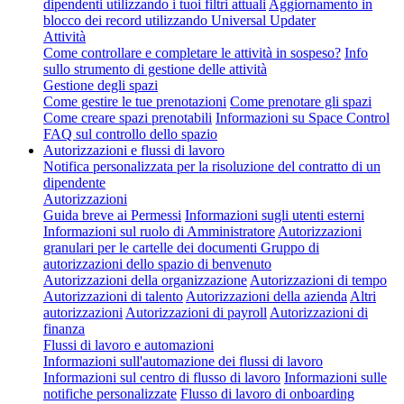
dipendenti utilizzando i tuoi filtri attuali
Aggiornamento in
blocco dei record utilizzando Universal Updater
Attività
Come controllare e completare le attività in sospeso?
Info
sullo strumento di gestione delle attività
Gestione degli spazi
Come gestire le tue prenotazioni
Come prenotare gli spazi
Come creare spazi prenotabili
Informazioni su Space Control
FAQ sul controllo dello spazio
Autorizzazioni e flussi di lavoro
Notifica personalizzata per la risoluzione del contratto di un
dipendente
Autorizzazioni
Guida breve ai Permessi
Informazioni sugli utenti esterni
Informazioni sul ruolo di Amministratore
Autorizzazioni
granulari per le cartelle dei documenti
Gruppo di
autorizzazioni dello spazio di benvenuto
Autorizzazioni della organizzazione
Autorizzazioni di tempo
Autorizzazioni di talento
Autorizzazioni della azienda
Altri
autorizzazioni
Autorizzazioni di payroll
Autorizzazioni di
finanza
Flussi di lavoro e automazioni
Informazioni sull'automazione dei flussi di lavoro
Informazioni sul centro di flusso di lavoro
Informazioni sulle
notifiche personalizzate
Flusso di lavoro di onboarding