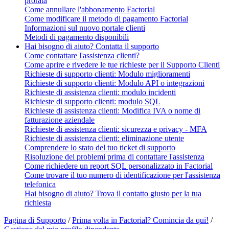
prorata
Come annullare l'abbonamento Factorial
Come modificare il metodo di pagamento Factorial
Informazioni sul nuovo portale clienti
Metodi di pagamento disponibili
Hai bisogno di aiuto? Contatta il supporto
Come contattare l'assistenza clienti?
Come aprire e rivedere le tue richieste per il Supporto Clienti
Richieste di supporto clienti: Modulo miglioramenti
Richieste di supporto clienti: Modulo API o integrazioni
Richieste di assistenza clienti: modulo incidenti
Richieste di supporto clienti: modulo SQL
Richieste di assistenza clienti: Modifica IVA o nome di
fatturazione aziendale
Richieste di assistenza clienti: sicurezza e privacy - MFA
Richieste di assistenza clienti: eliminazione utente
Comprendere lo stato del tuo ticket di supporto
Risoluzione dei problemi prima di contattare l'assistenza
Come richiedere un report SQL personalizzato in Factorial
Come trovare il tuo numero di identificazione per l'assistenza
telefonica
Hai bisogno di aiuto? Trova il contatto giusto per la tua
richiesta
Pagina di Supporto
/
Prima volta in Factorial? Comincia da qui!
/