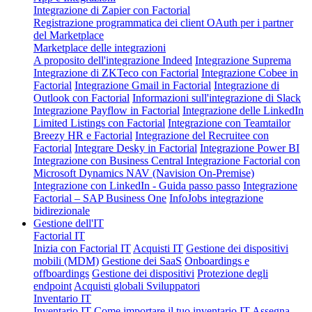
Integrazione di Zapier con Factorial
Registrazione programmatica dei client OAuth per i partner
del Marketplace
Marketplace delle integrazioni
A proposito dell'integrazione Indeed
Integrazione Suprema
Integrazione di ZKTeco con Factorial
Integrazione Cobee in
Factorial
Integrazione Gmail in Factorial
Integrazione di
Outlook con Factorial
Informazioni sull'integrazione di Slack
Integrazione Payflow in Factorial
Integrazione delle LinkedIn
Limited Listings con Factorial
Integrazione con Teamtailor
Breezy HR e Factorial
Integrazione del Recruitee con
Factorial
Integrare Desky in Factorial
Integrazione Power BI
Integrazione con Business Central
Integrazione Factorial con
Microsoft Dynamics NAV (Navision On-Premise)
Integrazione con LinkedIn - Guida passo passo
Integrazione
Factorial – SAP Business One
InfoJobs integrazione
bidirezionale
Gestione dell'IT
Factorial IT
Inizia con Factorial IT
Acquisti IT
Gestione dei dispositivi
mobili (MDM)
Gestione dei SaaS
Onboardings e
offboardings
Gestione dei dispositivi
Protezione degli
endpoint
Acquisti globali
Sviluppatori
Inventario IT
Inventario IT
Come importare il tuo inventario IT
Assegna