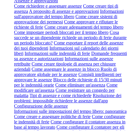
Assenze e approvazioni
Come richiedere e assegnare assenze
Come creare tipi di
assenza
A proposito di assenze e approvazioni
Informazioni
sull'approvatore del tempo libero
Come creare sistemi di
approvazione dei permessi
Come approvare e rifiutare le
richieste di ferie
Come creare adeguamenti del tempo libero
Come impostare periodi bloccati per il tempo libero
Cosa
succede se un dipendente richiede un periodo di ferie durante
un periodo bloccato?
Come esportare il report delle assenze
dei tuoi dipendenti
Informazioni sul calendario dei giorni
liberi
Informazioni sulle indennità di ferie
Domande frequenti
su assenze e autorizzazioni
Informazioni sulle assenze
retribuite
Come creare tipologie di assenza per chiusure
aziendali
Come assegnare le assenze in blocco
Ruolo di
approvatore globale per le assenze
Consigli intelligenti per
approvare le assenze
Blocco delle richieste di 15/30 minuti
per le indennità orarie
Come eliminare un'assenza
Come
modificare un'assenza
Come registrare un congedo per
malattia
Tipi di assenze e come richiederle
Risoluzione dei
problemi: impossibile richiedere le assenze dall'app
Configurazione delle assenze
Informazioni sulle impostazioni del tempo libero: panoramica
Come creare e assegnare politiche di ferie
Come configurare
le indennità di ferie
Come configurare il contatore assenza in
base al tempo lavorato
Come configurare il contatore per gli