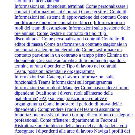
Contratti e licenziamenti
Informazioni sui dipendenti terminati
Come personalizzare i
contratti
Informazioni sui Contratti
Come gestire i Contratti
Informazioni sul sistema di approvazione dei contratti
Come
modificare e importare contratti in blocco
Informazioni sui
ruoli del team di assunzione
Informazioni sulla gestione delle
ore annuali
Come gestire il contratto di tipo “fijo-
discontinuos”
Come personalizzare i contratti
Contratto di
editor di massa
Come trasformare un contratto stagionale in
un contratto a tempo indeterminato
Come trasformare un
contratto part-time in un contratto a tempo pieno
Elimina un
dipendente
Creazione automatica di riempimenti quando si
termina un/una dipendente
Tipo di lavoro nei contratti
Team, posizioni aziendali e organigramma
Informazioni sul Catalogo Lavoro
Informazioni sulla
funzionalità Teams
Informazioni sull'organigramma
Informazioni sul ruolo di Manager
Come nascondere i futuri
dipendenti
Quali sono i diversi ruoli all'interno della
piattaforma?
FAQ su team, posizioni lavorative e
organigramma
Come impostare il periodo di prova dei/le
dipendenti?
Comprendere i ruoli del team di assunzione
Importazione massiva di team
Gruppi di contributo e categorie
professionali
Come riflettere i dipartimenti in Factorial
Ristrutturazione in blocco dell'albero del catalogo dei lavori
Assegnare i dipendenti alle aree di lavoro
Naviga i profili dei