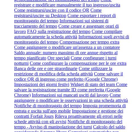
registrare e modificare manualmente il tuo ingresso/uscita
Come registrarsi/uscire con il codice QR
Come
registrarsi/uscire su Desktop
Come esportare i report di
monitoraggio del tempo
Informazioni sui sistemi di
tracciamento del tempo
Come creare e assegnare orari di
lavoro
FAQ sulla registrazione del tempo
Come compilare
automaticamente la scheda attività
Informazioni sugli avvisi di
monitoraggio del tempo
Compensazione per tempo extra
Come aggiungere o modificare un'assenza a un contatore
Saldo annuale: numero massimo di ore annue rispetto al
tempo pianificato
Ore speciali
Come configurare i turni
notturni
Come configurare la compensazione per le ore extra
Banca delle ore e ore straordinarie
Come utilizzare la
restrizione di modifica della scheda attività
Come salvare il
codice QR di ingresso come preferito (Google Chrome)
Impostazioni dei giorni festivi
Widget di stato del team
Come
salvare la registrazione tramite ID come preferita (Google
Chrome)
Informazioni sui mancati usciti dal lavoro
Come
aggiungere o modificare le osservazioni in una scheda attività
Notifiche di monitoraggio del tempo
Imposta promemoria di
entrata e uscita sull'app mobile
Impostazione e gestione dei
contratti Forfait Jours
Rileva proattivamente gli errori nelle
schede attività con gli avvisi
Notifiche di monitoraggio del
tempo - Avviso di manipolazione dei turni
Calcolo del saldo