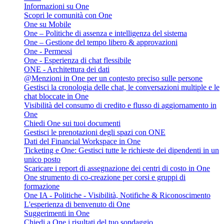
Informazioni su One
Scopri le comunità con One
One su Mobile
One – Politiche di assenza e intelligenza del sistema
One – Gestione del tempo libero & approvazioni
One - Permessi
One - Esperienza di chat flessibile
ONE - Architettura dei dati
@Menzioni in One per un contesto preciso sulle persone
Gestisci la cronologia delle chat, le conversazioni multiple e le
chat bloccate in One
Visibilità del consumo di credito e flusso di aggiornamento in
One
Chiedi One sui tuoi documenti
Gestisci le prenotazioni degli spazi con ONE
Dati del Financial Workspace in One
Ticketing e One: Gestisci tutte le richieste dei dipendenti in un
unico posto
Scaricare i report di assegnazione dei centri di costo in One
One strumento di co-creazione per corsi e gruppi di
formazione
One IA - Politiche - Visibilità, Notifiche & Riconoscimento
L'esperienza di benvenuto di One
Suggerimenti in One
Chiedi a One i risultati del tuo sondaggio