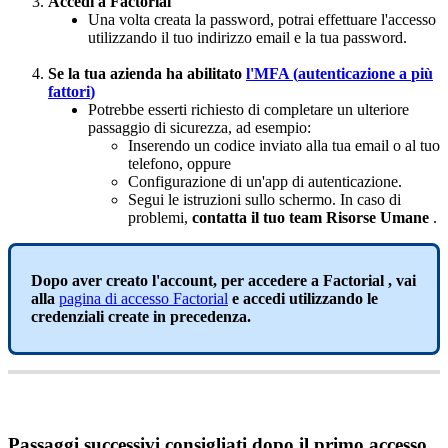
Accedi
a
Factorial
Una
volta
creata
la
password
,
potrai
effettuare
l
'
accesso
utilizzando
il
tuo
indirizzo
email
e
la
tua
password
.
Se
la
tua
azienda
ha
abilitato
l
'
MFA
(
autenticazione
a
pi
ù
fattori
)
Potrebbe
esserti
richiesto
di
completare
un
ulteriore
passaggio
di
sicurezza
,
ad
esempio
:
Inserendo
un
codice
inviato
alla
tua
email
o
al
tuo
telefono
,
oppure
Configurazione
di
un
'
app
di
autenticazione
.
Segui
le
istruzioni
sullo
schermo
.
In
caso
di
problemi
,
contatta
il
tuo
team
Risorse
Umane
.
Dopo
aver
creato
l
'
account
,
per
accedere
a
Factorial
,
vai
alla
pagina
di
accesso
Factorial
e
accedi
utilizzando
le
credenziali
create
in
precedenza
.
Passaggi
successivi
consigliati
dopo
il
primo
accesso