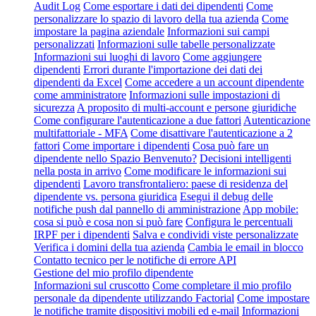
Audit Log
Come esportare i dati dei dipendenti
Come
personalizzare lo spazio di lavoro della tua azienda
Come
impostare la pagina aziendale
Informazioni sui campi
personalizzati
Informazioni sulle tabelle personalizzate
Informazioni sui luoghi di lavoro
Come aggiungere
dipendenti
Errori durante l'importazione dei dati dei
dipendenti da Excel
Come accedere a un account dipendente
come amministratore
Informazioni sulle impostazioni di
sicurezza
A proposito di multi-account e persone giuridiche
Come configurare l'autenticazione a due fattori
Autenticazione
multifattoriale - MFA
Come disattivare l'autenticazione a 2
fattori
Come importare i dipendenti
Cosa può fare un
dipendente nello Spazio Benvenuto?
Decisioni intelligenti
nella posta in arrivo
Come modificare le informazioni sui
dipendenti
Lavoro transfrontaliero: paese di residenza del
dipendente vs. persona giuridica
Esegui il debug delle
notifiche push dal pannello di amministrazione
App mobile:
cosa si può e cosa non si può fare
Configura le percentuali
IRPF per i dipendenti
Salva e condividi viste personalizzate
Verifica i domini della tua azienda
Cambia le email in blocco
Contatto tecnico per le notifiche di errore API
Gestione del mio profilo dipendente
Informazioni sul cruscotto
Come completare il mio profilo
personale da dipendente utilizzando Factorial
Come impostare
le notifiche tramite dispositivi mobili ed e-mail
Informazioni