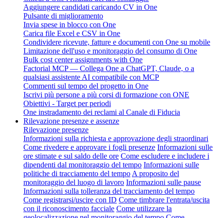
Aggiungere candidati caricando CV in One
Pulsante di miglioramento
Invia spese in blocco con One
Carica file Excel e CSV in One
Condividere ricevute, fatture e documenti con One su mobile
Limitazione dell'uso e monitoraggio del consumo di One
Bulk cost center assignments with One
Factorial MCP — Collega One a ChatGPT, Claude, o a
qualsiasi assistente AI compatibile con MCP
Commenti sul tempo del progetto in One
Iscrivi più persone a più corsi di formazione con ONE
Obiettivi - Target per periodi
One instradamento dei reclami al Canale di Fiducia
Rilevazione presenze e assenze
Rilevazione presenze
Informazioni sulla richiesta e approvazione degli straordinari
Come rivedere e approvare i fogli presenze
Informazioni sulle
ore stimate e sul saldo delle ore
Come escludere e includere i
dipendenti dal monitoraggio del tempo
Informazioni sulle
politiche di tracciamento del tempo
A proposito del
monitoraggio del luogo di lavoro
Informazioni sulle pause
Informazioni sulla tolleranza del tracciamento del tempo
Come registrarsi/uscire con ID
Come timbrare l'entrata/uscita
con il riconoscimento facciale
Come utilizzare la
geolocalizzazione nel monitoraggio del tempo
Come