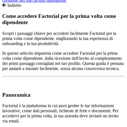
Gestione del mio profilo dipendente
Indietro
Come accedere Factorial per la prima volta come
dipendente
Scopri i passaggi chiave per accedere facilmente Factorial per la
prima volta come dipendente, migliorando la tua esperienza di
onboarding e la tua produttività.
In
questo
articolo
imparerai
come
accedere
Factorial
per
la
prima
volta
come
dipendente
,
dalla
ricezione
dell
'
invito
al
completamento
dei
primi
passaggi
consigliati
nel
tuo
profilo
.
Questa
guida
è
pensata
per
aiutarti
a
iniziare
facilmente
,
senza
alcuna
conoscenza
tecnica
.
Panoramica
Factorial
è
la
piattaforma
in
cui
puoi
gestire
le
tue
informazioni
lavorative
,
come
dati
personali
,
richieste
di
ferie
e
documenti
.
Per
accedervi
per
la
prima
volta
,
la
tua
azienda
deve
inviarti
un
invito
via
email
.