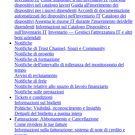
dispositivi nel catalogo lavori
Guida all'inserimento dei
dispositivi per i nuovi dipendenti
Accordi di documentazione
automatizzati dei dispositivi nell'inventario IT
Catalogo dei
dispositivi
Assegna le risorse IT durante l'inserimento dei/delle
dipendenti
Informazioni sul Catalogo Dispositivi e
sull'Inventario IT
Inventario — Gestisci l'attrezzatura IT e altri
beni aziendali
Notifiche
Notifiche di Trust Channel, Spazi e Community
Notifiche di progetto
Notifiche di formazione
Notifiche dell'intervallo di tolleranza del monitoraggio del
tempo
Avvisi di reclutamento
Notifiche di ferie
Notifiche relative allo spazio di lavoro finanziario
Notifiche sulle prestazioni
Tickets e condizioni
Informazioni sui biglietti
Politiche: Visibilità, riconoscimento e Insights
Dettagli del biglietto a pagina intera
Fatturazione, Abbonamento e Cancellazione
Come rivedere le tue fatture
Informazioni sulla fatturazione: sistema di note di credito e