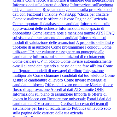
gestirla
Come faccio a importare il database dell'applicazione?
Informazioni sulla lettera di offerta
Informazioni sull'aggiunta
di tag ai candidati
Regolamento generale sulla protezione dei
dati con Factorial
Funzione WhatsApp "clicca per chattare"
Come visualizzare le offerte di lavoro
Pagina dell'azienda
Come importare il database dei candidati
Informazioni sulle
approvazioni delle richieste
Informazioni sullo spazio di
onboarding
Come lasciare note e menzioni tramite ATS?
FAQ
sul sistema di tracciamento dei candidati
Informazioni sui
moduli di valutazione delle assunzioni
A proposito delle fasi e
tipologie di assunzione
Come programmare i colloqui
Come
utilizzare l'IA per valutare e assegnare un punteggio alle
candidature
Informazioni sulle intuizioni di reclutamento
Come caricare CV in blocco
Come inviare automaticamente
e-mail ai candidati quando si passa da una fase all'altra
Come
configurare i modelli di messaggi di rifiuto
Integrazione
multiportale
Come chiamare i candidati dal tuo telefono
Come
gestire le candidature di lavoro
Come inviare messaggi ai
candidati in blocco
Offerte di lavoro premium: Marketplace e
flusso di approvazione
Accedi ai dati ATS tramite ONE
Informazioni sul piano di assunzione
Importa le offerte di
lavoro in blocco con l'importatore universale
Estrai i dati dei
candidati dai CV scansionati
Gestisci l'accesso del team di
assunzione per fase di reclutamento
Pubblica un lavoro solo
sulla pagina delle carriere della tua azienda