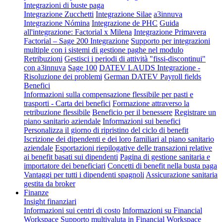
Integrazioni di buste paga
Integrazione Zucchetti
Integrazione Silae
a3innuva
Integrazione Nómina
Integrazione de PHC
Guida
all'integrazione: Factorial x Milena
Integrazione Primavera
Factorial – Sage 200 Integrazione
Supporto per integrazioni
multiple con i sistemi di gestione paghe nel modulo
Retribuzioni
Gestisci i periodi di attività "fissi-discontinui"
con a3innuva
Sage 100
DATEV LAUDS Integrazione -
Risoluzione dei problemi
German DATEV Payroll fields
Benefici
Informazioni sulla compensazione flessibile per pasti e
trasporti - Carta dei benefici
Formazione attraverso la
retribuzione flessibile
Beneficio per il benessere
Registrare un
piano sanitario aziendale
Informazioni sui benefici
Personalizza il giorno di ripristino del ciclo di benefit
Iscrizione dei dipendenti e dei loro familiari al piano sanitario
aziendale
Esportazioni riepilogative delle transazioni relative
ai benefit basati sui dipendenti
Pagina di gestione sanitaria e
importatore dei beneficiari
Concetti di benefit nella busta paga
Vantaggi per tutti i dipendenti spagnoli
Assicurazione sanitaria
gestita da broker
Finanze
Insight finanziari
Informazioni sui centri di costo
Informazioni su Financial
Workspace
Supporto multivaluta in Financial Workspace