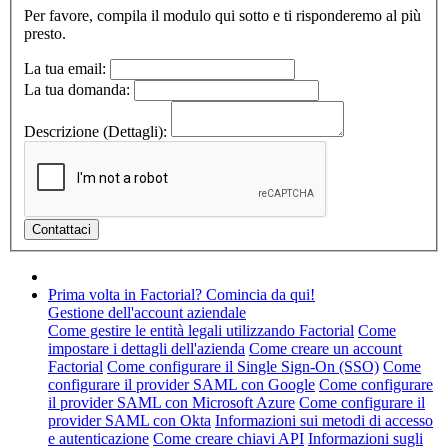
Per favore, compila il modulo qui sotto e ti risponderemo al più
presto.
La tua email:
La tua domanda:
Descrizione (Dettagli):
Prima volta in Factorial? Comincia da qui!
Gestione dell'account aziendale
Come gestire le entità legali utilizzando Factorial
Come
impostare i dettagli dell'azienda
Come creare un account
Factorial
Come configurare il Single Sign-On (SSO)
Come
configurare il provider SAML con Google
Come configurare
il provider SAML con Microsoft Azure
Come configurare il
provider SAML con Okta
Informazioni sui metodi di accesso
e autenticazione
Come creare chiavi API
Informazioni sugli