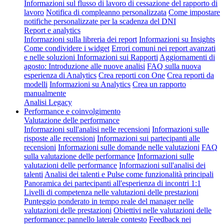
Informazioni sul flusso di lavoro di cessazione del rapporto di
lavoro
Notifica di compleanno personalizzata
Come impostare
notifiche personalizzate per la scadenza del DNI
Report e analytics
Informazioni sulla libreria dei report
Informazioni su Insights
Come condividere i widget
Errori comuni nei report avanzati
e nelle soluzioni
Informazioni sui Rapporti
Aggiornamenti di
agosto: Introduzione alle nuove analisi
FAQ sulla nuova
esperienza di Analytics
Crea reporti con One
Crea reporti da
modelli
Informazioni su Analytics
Crea un rapporto
manualmente
Analisi Legacy
Performance e coinvolgimento
Valutazione delle performance
Informazioni sull'analisi nelle recensioni
Informazioni sulle
risposte alle recensioni
Informazioni sui partecipanti alle
recensioni
Informazioni sulle domande nelle valutazioni
FAQ
sulla valutazione delle performance
Informazioni sulle
valutazioni delle performance
Informazioni sull'analisi dei
talenti
Analisi dei talenti e Pulse come funzionalità principali
Panoramica dei partecipanti all'esperienza di incontri 1:1
Livelli di competenza nelle valutazioni delle prestazioni
Punteggio ponderato in tempo reale del manager nelle
valutazioni delle prestazioni
Obiettivi nelle valutazioni delle
performance: pannello laterale contesto
Feedback nei