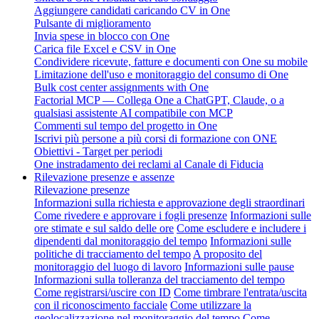
Aggiungere candidati caricando CV in One
Pulsante di miglioramento
Invia spese in blocco con One
Carica file Excel e CSV in One
Condividere ricevute, fatture e documenti con One su mobile
Limitazione dell'uso e monitoraggio del consumo di One
Bulk cost center assignments with One
Factorial MCP — Collega One a ChatGPT, Claude, o a
qualsiasi assistente AI compatibile con MCP
Commenti sul tempo del progetto in One
Iscrivi più persone a più corsi di formazione con ONE
Obiettivi - Target per periodi
One instradamento dei reclami al Canale di Fiducia
Rilevazione presenze e assenze
Rilevazione presenze
Informazioni sulla richiesta e approvazione degli straordinari
Come rivedere e approvare i fogli presenze
Informazioni sulle
ore stimate e sul saldo delle ore
Come escludere e includere i
dipendenti dal monitoraggio del tempo
Informazioni sulle
politiche di tracciamento del tempo
A proposito del
monitoraggio del luogo di lavoro
Informazioni sulle pause
Informazioni sulla tolleranza del tracciamento del tempo
Come registrarsi/uscire con ID
Come timbrare l'entrata/uscita
con il riconoscimento facciale
Come utilizzare la
geolocalizzazione nel monitoraggio del tempo
Come