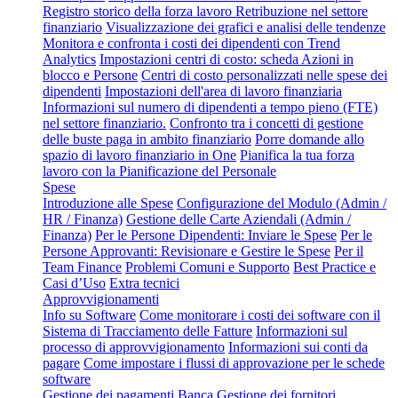
Registro storico della forza lavoro
Retribuzione nel settore
finanziario
Visualizzazione dei grafici e analisi delle tendenze
Monitora e confronta i costi dei dipendenti con Trend
Analytics
Impostazioni centri di costo: scheda Azioni in
blocco e Persone
Centri di costo personalizzati nelle spese dei
dipendenti
Impostazioni dell'area di lavoro finanziaria
Informazioni sul numero di dipendenti a tempo pieno (FTE)
nel settore finanziario.
Confronto tra i concetti di gestione
delle buste paga in ambito finanziario
Porre domande allo
spazio di lavoro finanziario in One
Pianifica la tua forza
lavoro con la Pianificazione del Personale
Spese
Introduzione alle Spese
Configurazione del Modulo (Admin /
HR / Finanza)
Gestione delle Carte Aziendali (Admin /
Finanza)
Per le Persone Dipendenti: Inviare le Spese
Per le
Persone Approvanti: Revisionare e Gestire le Spese
Per il
Team Finance
Problemi Comuni e Supporto
Best Practice e
Casi d’Uso
Extra tecnici
Approvvigionamenti
Info su Software
Come monitorare i costi dei software con il
Sistema di Tracciamento delle Fatture
Informazioni sul
processo di approvvigionamento
Informazioni sui conti da
pagare
Come impostare i flussi di approvazione per le schede
software
Gestione dei pagamenti
Banca
Gestione dei fornitori