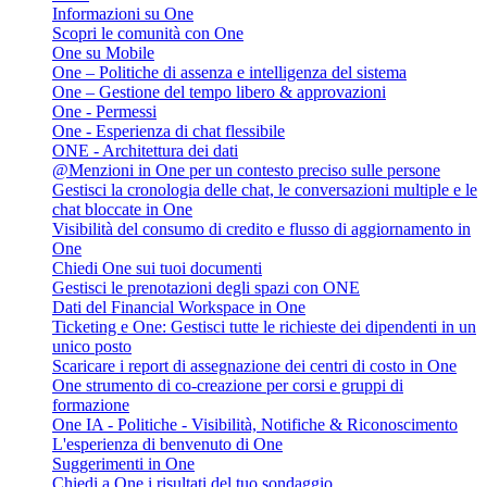
Informazioni su One
Scopri le comunità con One
One su Mobile
One – Politiche di assenza e intelligenza del sistema
One – Gestione del tempo libero & approvazioni
One - Permessi
One - Esperienza di chat flessibile
ONE - Architettura dei dati
@Menzioni in One per un contesto preciso sulle persone
Gestisci la cronologia delle chat, le conversazioni multiple e le
chat bloccate in One
Visibilità del consumo di credito e flusso di aggiornamento in
One
Chiedi One sui tuoi documenti
Gestisci le prenotazioni degli spazi con ONE
Dati del Financial Workspace in One
Ticketing e One: Gestisci tutte le richieste dei dipendenti in un
unico posto
Scaricare i report di assegnazione dei centri di costo in One
One strumento di co-creazione per corsi e gruppi di
formazione
One IA - Politiche - Visibilità, Notifiche & Riconoscimento
L'esperienza di benvenuto di One
Suggerimenti in One
Chiedi a One i risultati del tuo sondaggio