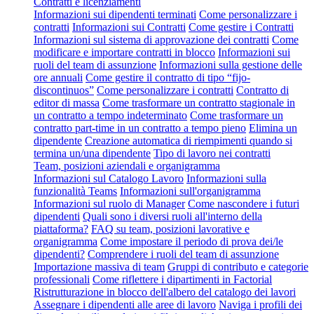
Contratti e licenziamenti
Informazioni sui dipendenti terminati
Come personalizzare i
contratti
Informazioni sui Contratti
Come gestire i Contratti
Informazioni sul sistema di approvazione dei contratti
Come
modificare e importare contratti in blocco
Informazioni sui
ruoli del team di assunzione
Informazioni sulla gestione delle
ore annuali
Come gestire il contratto di tipo “fijo-
discontinuos”
Come personalizzare i contratti
Contratto di
editor di massa
Come trasformare un contratto stagionale in
un contratto a tempo indeterminato
Come trasformare un
contratto part-time in un contratto a tempo pieno
Elimina un
dipendente
Creazione automatica di riempimenti quando si
termina un/una dipendente
Tipo di lavoro nei contratti
Team, posizioni aziendali e organigramma
Informazioni sul Catalogo Lavoro
Informazioni sulla
funzionalità Teams
Informazioni sull'organigramma
Informazioni sul ruolo di Manager
Come nascondere i futuri
dipendenti
Quali sono i diversi ruoli all'interno della
piattaforma?
FAQ su team, posizioni lavorative e
organigramma
Come impostare il periodo di prova dei/le
dipendenti?
Comprendere i ruoli del team di assunzione
Importazione massiva di team
Gruppi di contributo e categorie
professionali
Come riflettere i dipartimenti in Factorial
Ristrutturazione in blocco dell'albero del catalogo dei lavori
Assegnare i dipendenti alle aree di lavoro
Naviga i profili dei