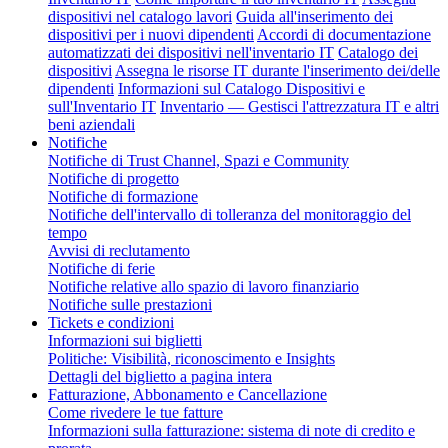
dispositivi nel catalogo lavori
Guida all'inserimento dei
dispositivi per i nuovi dipendenti
Accordi di documentazione
automatizzati dei dispositivi nell'inventario IT
Catalogo dei
dispositivi
Assegna le risorse IT durante l'inserimento dei/delle
dipendenti
Informazioni sul Catalogo Dispositivi e
sull'Inventario IT
Inventario — Gestisci l'attrezzatura IT e altri
beni aziendali
Notifiche
Notifiche di Trust Channel, Spazi e Community
Notifiche di progetto
Notifiche di formazione
Notifiche dell'intervallo di tolleranza del monitoraggio del
tempo
Avvisi di reclutamento
Notifiche di ferie
Notifiche relative allo spazio di lavoro finanziario
Notifiche sulle prestazioni
Tickets e condizioni
Informazioni sui biglietti
Politiche: Visibilità, riconoscimento e Insights
Dettagli del biglietto a pagina intera
Fatturazione, Abbonamento e Cancellazione
Come rivedere le tue fatture
Informazioni sulla fatturazione: sistema di note di credito e