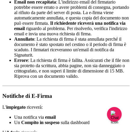
Email
non
recapitata
:
L
'
indirizzo
email
del
firmatario
potrebbe
essere
errato
o
avere
problemi
di
consegna
,
portando
al
rifiuto
da
parte
del
server
di
posta
.
La
e
-
firma
viene
automaticamente
annullata
,
e
questa
copia
del
documento
non
pu
ò
essere
firmata
.
Il
richiedente
ricever
à
una
notifica
via
email
riguardo
al
problema
.
Per
risolverlo
,
verifica
l
'
indirizzo
email
e
invia
una
nuova
richiesta
di
firma
.
Annullato
:
La
richiesta
di
firma
è
stata
annullata
perch
é
il
documento
è
stato
spostato
nel
cestino
o
il
periodo
di
firma
è
scaduto
.
I
firmatari
riceveranno
un
'
email
di
notifica
da
Signaturit
.
Errore
:
La
richiesta
di
firma
è
fallita
.
Assicurati
che
il
file
non
sia
protetto
da
scrittura
,
abbia
pagine
,
non
sia
danneggiato
o
crittografato
,
e
non
superi
il
limite
di
dimensione
di
15
MB
.
Riprova
con
un
documento
valido
.
Notifiche
di
E
-
Firma
L
'
impiegato
ricever
à
:
Una
notifica
via
email
Un
Compito
in
sospeso
sulla
dashboard