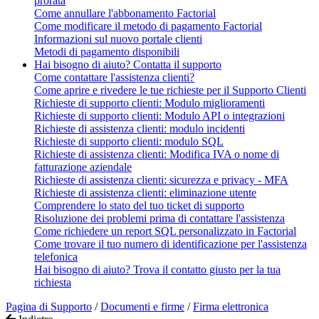
prorata
Come annullare l'abbonamento Factorial
Come modificare il metodo di pagamento Factorial
Informazioni sul nuovo portale clienti
Metodi di pagamento disponibili
Hai bisogno di aiuto? Contatta il supporto
Come contattare l'assistenza clienti?
Come aprire e rivedere le tue richieste per il Supporto Clienti
Richieste di supporto clienti: Modulo miglioramenti
Richieste di supporto clienti: Modulo API o integrazioni
Richieste di assistenza clienti: modulo incidenti
Richieste di supporto clienti: modulo SQL
Richieste di assistenza clienti: Modifica IVA o nome di
fatturazione aziendale
Richieste di assistenza clienti: sicurezza e privacy - MFA
Richieste di assistenza clienti: eliminazione utente
Comprendere lo stato del tuo ticket di supporto
Risoluzione dei problemi prima di contattare l'assistenza
Come richiedere un report SQL personalizzato in Factorial
Come trovare il tuo numero di identificazione per l'assistenza
telefonica
Hai bisogno di aiuto? Trova il contatto giusto per la tua
richiesta
Pagina di Supporto
/
Documenti e firme
/
Firma elettronica