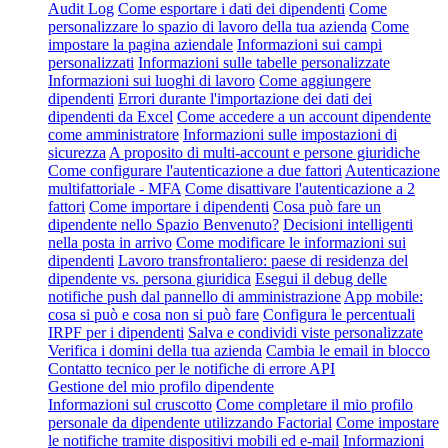
Audit Log
Come esportare i dati dei dipendenti
Come
personalizzare lo spazio di lavoro della tua azienda
Come
impostare la pagina aziendale
Informazioni sui campi
personalizzati
Informazioni sulle tabelle personalizzate
Informazioni sui luoghi di lavoro
Come aggiungere
dipendenti
Errori durante l'importazione dei dati dei
dipendenti da Excel
Come accedere a un account dipendente
come amministratore
Informazioni sulle impostazioni di
sicurezza
A proposito di multi-account e persone giuridiche
Come configurare l'autenticazione a due fattori
Autenticazione
multifattoriale - MFA
Come disattivare l'autenticazione a 2
fattori
Come importare i dipendenti
Cosa può fare un
dipendente nello Spazio Benvenuto?
Decisioni intelligenti
nella posta in arrivo
Come modificare le informazioni sui
dipendenti
Lavoro transfrontaliero: paese di residenza del
dipendente vs. persona giuridica
Esegui il debug delle
notifiche push dal pannello di amministrazione
App mobile:
cosa si può e cosa non si può fare
Configura le percentuali
IRPF per i dipendenti
Salva e condividi viste personalizzate
Verifica i domini della tua azienda
Cambia le email in blocco
Contatto tecnico per le notifiche di errore API
Gestione del mio profilo dipendente
Informazioni sul cruscotto
Come completare il mio profilo
personale da dipendente utilizzando Factorial
Come impostare
le notifiche tramite dispositivi mobili ed e-mail
Informazioni