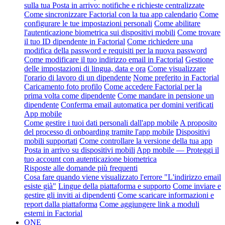
sulla tua Posta in arrivo: notifiche e richieste centralizzate
Come sincronizzare Factorial con la tua app calendario
Come
configurare le tue impostazioni personali
Come abilitare
l'autenticazione biometrica sui dispositivi mobili
Come trovare
il tuo ID dipendente in Factorial
Come richiedere una
modifica della password e requisiti per la nuova password
Come modificare il tuo indirizzo email in Factorial
Gestione
delle impostazioni di lingua, data e ora
Come visualizzare
l'orario di lavoro di un dipendente
Nome preferito in Factorial
Caricamento foto profilo
Come accedere Factorial per la
prima volta come dipendente
Come mandare in pensione un
dipendente
Conferma email automatica per domini verificati
App mobile
Come gestire i tuoi dati personali dall'app mobile
A proposito
del processo di onboarding tramite l'app mobile
Dispositivi
mobili supportati
Come controllare la versione della tua app
Posta in arrivo su dispositivi mobili
App mobile — Proteggi il
tuo account con autenticazione biometrica
Risposte alle domande più frequenti
Cosa fare quando viene visualizzato l'errore "L'indirizzo email
esiste già"
Lingue della piattaforma e supporto
Come inviare e
gestire gli inviti ai dipendenti
Come scaricare informazioni e
report dalla piattaforma
Come aggiungere link a moduli
esterni in Factorial
ONE