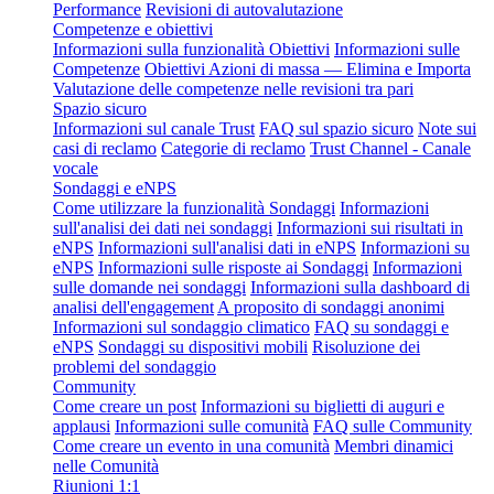
Performance
Revisioni di autovalutazione
Competenze e obiettivi
Informazioni sulla funzionalità Obiettivi
Informazioni sulle
Competenze
Obiettivi Azioni di massa — Elimina e Importa
Valutazione delle competenze nelle revisioni tra pari
Spazio sicuro
Informazioni sul canale Trust
FAQ sul spazio sicuro
Note sui
casi di reclamo
Categorie di reclamo
Trust Channel - Canale
vocale
Sondaggi e eNPS
Come utilizzare la funzionalità Sondaggi
Informazioni
sull'analisi dei dati nei sondaggi
Informazioni sui risultati in
eNPS
Informazioni sull'analisi dati in eNPS
Informazioni su
eNPS
Informazioni sulle risposte ai Sondaggi
Informazioni
sulle domande nei sondaggi
Informazioni sulla dashboard di
analisi dell'engagement
A proposito di sondaggi anonimi
Informazioni sul sondaggio climatico
FAQ su sondaggi e
eNPS
Sondaggi su dispositivi mobili
Risoluzione dei
problemi del sondaggio
Community
Come creare un post
Informazioni su biglietti di auguri e
applausi
Informazioni sulle comunità
FAQ sulle Community
Come creare un evento in una comunità
Membri dinamici
nelle Comunità
Riunioni 1:1