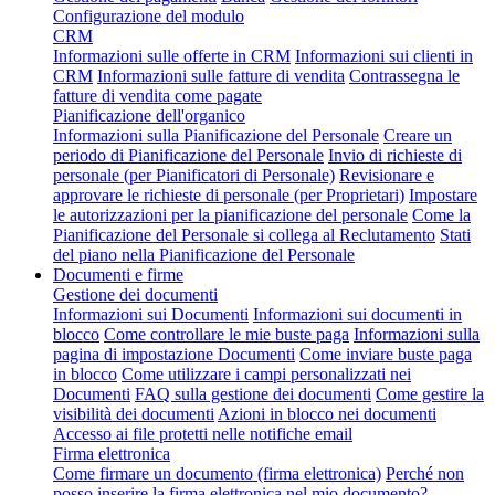
Configurazione del modulo
CRM
Informazioni sulle offerte in CRM
Informazioni sui clienti in
CRM
Informazioni sulle fatture di vendita
Contrassegna le
fatture di vendita come pagate
Pianificazione dell'organico
Informazioni sulla Pianificazione del Personale
Creare un
periodo di Pianificazione del Personale
Invio di richieste di
personale (per Pianificatori di Personale)
Revisionare e
approvare le richieste di personale (per Proprietari)
Impostare
le autorizzazioni per la pianificazione del personale
Come la
Pianificazione del Personale si collega al Reclutamento
Stati
del piano nella Pianificazione del Personale
Documenti e firme
Gestione dei documenti
Informazioni sui Documenti
Informazioni sui documenti in
blocco
Come controllare le mie buste paga
Informazioni sulla
pagina di impostazione Documenti
Come inviare buste paga
in blocco
Come utilizzare i campi personalizzati nei
Documenti
FAQ sulla gestione dei documenti
Come gestire la
visibilità dei documenti
Azioni in blocco nei documenti
Accesso ai file protetti nelle notifiche email
Firma elettronica
Come firmare un documento (firma elettronica)
Perché non
posso inserire la firma elettronica nel mio documento?