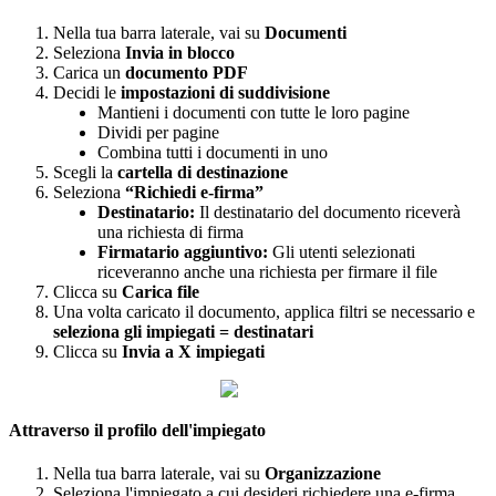
Nella
tua
barra
laterale
,
vai
su
Documenti
Seleziona
Invia
in
blocco
Carica
un
documento
PDF
Decidi
le
impostazioni
di
suddivisione
Mantieni
i
documenti
con
tutte
le
loro
pagine
Dividi
per
pagine
Combina
tutti
i
documenti
in
uno
Scegli
la
cartella
di
destinazione
Seleziona
“
Richiedi
e
-
firma
”
Destinatario
:
Il
destinatario
del
documento
ricever
à
una
richiesta
di
firma
Firmatario
aggiuntivo
:
Gli
utenti
selezionati
riceveranno
anche
una
richiesta
per
firmare
il
file
Clicca
su
Carica
file
Una
volta
caricato
il
documento
,
applica
filtri
se
necessario
e
seleziona
gli
impiegati
=
destinatari
Clicca
su
Invia
a
X
impiegati
Attraverso
il
profilo
dell
'
impiegato
Nella
tua
barra
laterale
,
vai
su
Organizzazione
Seleziona
l
'
impiegato
a
cui
desideri
richiedere
una
e
-
firma