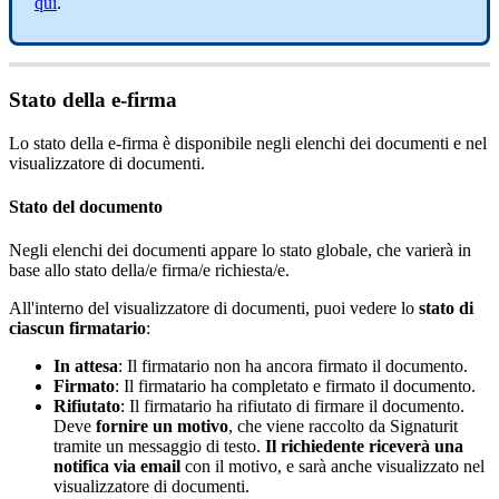
qui
.
Stato
della
e
-
firma
Lo
stato
della
e
-
firma
è
disponibile
negli
elenchi
dei
documenti
e
nel
visualizzatore
di
documenti
.
Stato
del
documento
Negli
elenchi
dei
documenti
appare
lo
stato
globale
,
che
varier
à
in
base
allo
stato
della
/
e
firma
/
e
richiesta
/
e
.
All
'
interno
del
visualizzatore
di
documenti
,
puoi
vedere
lo
stato
di
ciascun
firmatario
:
In
attesa
:
Il
firmatario
non
ha
ancora
firmato
il
documento
.
Firmato
:
Il
firmatario
ha
completato
e
firmato
il
documento
.
Rifiutato
:
Il
firmatario
ha
rifiutato
di
firmare
il
documento
.
Deve
fornire
un
motivo
,
che
viene
raccolto
da
Signaturit
tramite
un
messaggio
di
testo
.
Il
richiedente
ricever
à
una
notifica
via
email
con
il
motivo
,
e
sar
à
anche
visualizzato
nel
visualizzatore
di
documenti
.