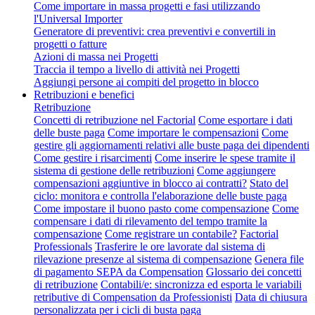
Come importare in massa progetti e fasi utilizzando
l'Universal Importer
Generatore di preventivi: crea preventivi e convertili in
progetti o fatture
Azioni di massa nei Progetti
Traccia il tempo a livello di attività nei Progetti
Aggiungi persone ai compiti del progetto in blocco
Retribuzioni e benefici
Retribuzione
Concetti di retribuzione nel Factorial
Come esportare i dati
delle buste paga
Come importare le compensazioni
Come
gestire gli aggiornamenti relativi alle buste paga dei dipendenti
Come gestire i risarcimenti
Come inserire le spese tramite il
sistema di gestione delle retribuzioni
Come aggiungere
compensazioni aggiuntive in blocco ai contratti?
Stato del
ciclo: monitora e controlla l'elaborazione delle buste paga
Come impostare il buono pasto come compensazione
Come
compensare i dati di rilevamento del tempo tramite la
compensazione
Come registrare un contabile?
Factorial
Professionals
Trasferire le ore lavorate dal sistema di
rilevazione presenze al sistema di compensazione
Genera file
di pagamento SEPA da Compensation
Glossario dei concetti
di retribuzione
Contabili/e: sincronizza ed esporta le variabili
retributive di Compensation da Professionisti
Data di chiusura
personalizzata per i cicli di busta paga