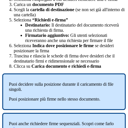
Carica
un
documento
PDF
Scegli
la
cartella
di
destinazione
(
se
non
sei
gi
à
all
'
interno
di
una
cartella
)
Seleziona
“
Richiedi
e
-
firma
”
Destinatario
:
Il
destinatario
del
documento
ricever
à
una
richiesta
di
firma
.
Firmatario
aggiuntivo
:
Gli
utenti
selezionati
riceveranno
anche
una
richiesta
per
firmare
il
file
Seleziona
Indica
dove
posizionare
le
firme
se
desideri
posizionare
la
firma
Trascina
e
rilascia
le
schede
di
firma
dove
desideri
che
il
destinatario
firmi
e
ridimensionale
se
necessario
Clicca
su
Carica
documento
e
richiedi
e
-
firma
Puoi
decidere
sulla
posizione
durante
il
caricamento
di
file
singoli
.
Puoi
posizionare
pi
ù
firme
nello
stesso
documento
.
Puoi
anche
richiedere
firme
sequenziali
.
Scopri
come
farlo