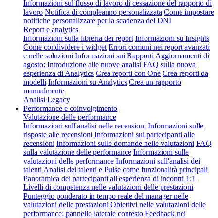
Informazioni sul flusso di lavoro di cessazione del rapporto di
lavoro
Notifica di compleanno personalizzata
Come impostare
notifiche personalizzate per la scadenza del DNI
Report e analytics
Informazioni sulla libreria dei report
Informazioni su Insights
Come condividere i widget
Errori comuni nei report avanzati
e nelle soluzioni
Informazioni sui Rapporti
Aggiornamenti di
agosto: Introduzione alle nuove analisi
FAQ sulla nuova
esperienza di Analytics
Crea reporti con One
Crea reporti da
modelli
Informazioni su Analytics
Crea un rapporto
manualmente
Analisi Legacy
Performance e coinvolgimento
Valutazione delle performance
Informazioni sull'analisi nelle recensioni
Informazioni sulle
risposte alle recensioni
Informazioni sui partecipanti alle
recensioni
Informazioni sulle domande nelle valutazioni
FAQ
sulla valutazione delle performance
Informazioni sulle
valutazioni delle performance
Informazioni sull'analisi dei
talenti
Analisi dei talenti e Pulse come funzionalità principali
Panoramica dei partecipanti all'esperienza di incontri 1:1
Livelli di competenza nelle valutazioni delle prestazioni
Punteggio ponderato in tempo reale del manager nelle
valutazioni delle prestazioni
Obiettivi nelle valutazioni delle
performance: pannello laterale contesto
Feedback nei