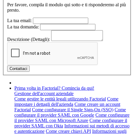
Per favore, compila il modulo qui sotto e ti risponderemo al più
presto.
La tua email:
La tua domanda:
Descrizione (Dettagli):
Prima volta in Factorial? Comincia da qui!
Gestione dell'account aziendale
Come gestire le entità legali utilizzando Factorial
Come
impostare i dettagli dell'azienda
Come creare un account
Factorial
Come configurare il Single Sign-On (SSO)
Come
configurare il provider SAML con Google
Come configurare
il provider SAML con Microsoft Azure
Come configurare il
provider SAML con Okta
Informazioni sui metodi di accesso
e autenticazione
Come creare chiavi API
Informazioni sugli