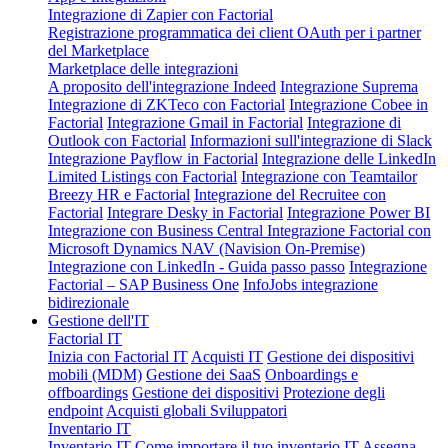
Integrazione di Zapier con Factorial
Registrazione programmatica dei client OAuth per i partner
del Marketplace
Marketplace delle integrazioni
A proposito dell'integrazione Indeed
Integrazione Suprema
Integrazione di ZKTeco con Factorial
Integrazione Cobee in
Factorial
Integrazione Gmail in Factorial
Integrazione di
Outlook con Factorial
Informazioni sull'integrazione di Slack
Integrazione Payflow in Factorial
Integrazione delle LinkedIn
Limited Listings con Factorial
Integrazione con Teamtailor
Breezy HR e Factorial
Integrazione del Recruitee con
Factorial
Integrare Desky in Factorial
Integrazione Power BI
Integrazione con Business Central
Integrazione Factorial con
Microsoft Dynamics NAV (Navision On-Premise)
Integrazione con LinkedIn - Guida passo passo
Integrazione
Factorial – SAP Business One
InfoJobs integrazione
bidirezionale
Gestione dell'IT
Factorial IT
Inizia con Factorial IT
Acquisti IT
Gestione dei dispositivi
mobili (MDM)
Gestione dei SaaS
Onboardings e
offboardings
Gestione dei dispositivi
Protezione degli
endpoint
Acquisti globali
Sviluppatori
Inventario IT
Inventario IT
Come importare il tuo inventario IT
Assegna