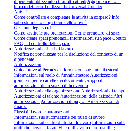
dipendenti utilizzando i tuoi filtri attuali
Aggiornamento in
blocco dei record utilizzando Universal Updater
Attività
Come controllare e completare le attività in sospeso?
Info
sullo strumento di gestione delle attività
Gestione degli spazi
Come gestire le tue prenotazioni
Come prenotare gli spazi
Come creare spazi prenotabili
Informazioni su Space Control
FAQ sul controllo dello spazio
Autorizzazioni e flussi di lavoro
Notifica personalizzata per la risoluzione del contratto di un
dipendente
Autorizzazioni
Guida breve ai Permessi
Informazioni sugli utenti esterni
Informazioni sul ruolo di Amministratore
Autorizzazioni
granulari per le cartelle dei documenti
Gruppo di
autorizzazioni dello spazio di benvenuto
Autorizzazioni della organizzazione
Autorizzazioni di tempo
Autorizzazioni di talento
Autorizzazioni della azienda
Altri
autorizzazioni
Autorizzazioni di payroll
Autorizzazioni di
finanza
Flussi di lavoro e automazioni
Informazioni sull'automazione dei flussi di lavoro
Informazioni sul centro di flusso di lavoro
Informazioni sulle
notifiche personalizzate
Flusso di lavoro di onboarding