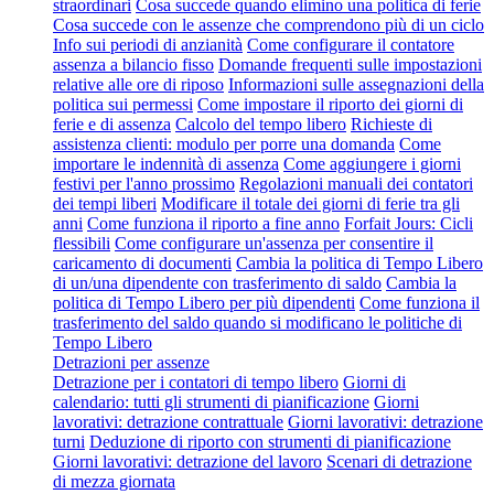
straordinari
Cosa succede quando elimino una politica di ferie
Cosa succede con le assenze che comprendono più di un ciclo
Info sui periodi di anzianità
Come configurare il contatore
assenza a bilancio fisso
Domande frequenti sulle impostazioni
relative alle ore di riposo
Informazioni sulle assegnazioni della
politica sui permessi
Come impostare il riporto dei giorni di
ferie e di assenza
Calcolo del tempo libero
Richieste di
assistenza clienti: modulo per porre una domanda
Come
importare le indennità di assenza
Come aggiungere i giorni
festivi per l'anno prossimo
Regolazioni manuali dei contatori
dei tempi liberi
Modificare il totale dei giorni di ferie tra gli
anni
Come funziona il riporto a fine anno
Forfait Jours: Cicli
flessibili
Come configurare un'assenza per consentire il
caricamento di documenti
Cambia la politica di Tempo Libero
di un/una dipendente con trasferimento di saldo
Cambia la
politica di Tempo Libero per più dipendenti
Come funziona il
trasferimento del saldo quando si modificano le politiche di
Tempo Libero
Detrazioni per assenze
Detrazione per i contatori di tempo libero
Giorni di
calendario: tutti gli strumenti di pianificazione
Giorni
lavorativi: detrazione contrattuale
Giorni lavorativi: detrazione
turni
Deduzione di riporto con strumenti di pianificazione
Giorni lavorativi: detrazione del lavoro
Scenari di detrazione
di mezza giornata