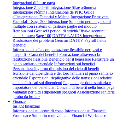
Integrazioni di buste paga
Integrazione Zucchetti
Integrazione Silae
a3innuva
Integrazione Nómina
Integrazione de PHC
Guida
all'integrazione: Factorial x Milena
Integrazione Primavera
Factorial – Sage 200 Integrazione
Supporto per integrazioni
multiple con i sistemi di gestione paghe nel modulo
Retribuzioni
Gestisci i periodi di attività "fissi-discontinui"
con a3innuva
Sage 100
DATEV LAUDS Integrazione -
Risoluzione dei problemi
German DATEV Payroll fields
Benefici
Informazioni sulla compensazione flessibile per pasti e
trasporti - Carta dei benefici
Formazione attraverso la
retribuzione flessibile
Beneficio per il benessere
Registrare un
piano sanitario aziendale
Informazioni sui benefici
Personalizza il giorno di ripristino del ciclo di benefit
Iscrizione dei dipendenti e dei loro familiari al piano sanitario
aziendale
Esportazioni riepilogative delle transazioni relative
ai benefit basati sui dipendenti
Pagina di gestione sanitaria e
importatore dei beneficiari
Concetti di benefit nella busta paga
Vantaggi per tutti i dipendenti spagnoli
Assicurazione sanitaria
gestita da broker
Finanze
Insight finanziari
Informazioni sui centri di costo
Informazioni su Financial
Workspace
Supporto multivaluta in Financial Workspace