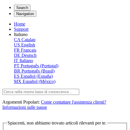
Search
Navigation
Home
Support
Italiano
CA
Catalan
US
English
FR
Français
DE
Deutsch
IT
Italiano
PT
Português (Portugal)
BR
Português (Brasil)
ES
Español (España)
MX
Español (México)
Argomenti Popolari:
Come contattare l'assistenza clienti?
Informazioni sulle pause
Spiacenti, non abbiamo trovato articoli rilevanti per te.