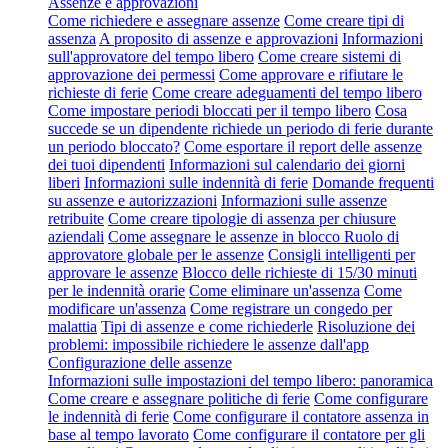
Assenze e approvazioni
Come richiedere e assegnare assenze
Come creare tipi di
assenza
A proposito di assenze e approvazioni
Informazioni
sull'approvatore del tempo libero
Come creare sistemi di
approvazione dei permessi
Come approvare e rifiutare le
richieste di ferie
Come creare adeguamenti del tempo libero
Come impostare periodi bloccati per il tempo libero
Cosa
succede se un dipendente richiede un periodo di ferie durante
un periodo bloccato?
Come esportare il report delle assenze
dei tuoi dipendenti
Informazioni sul calendario dei giorni
liberi
Informazioni sulle indennità di ferie
Domande frequenti
su assenze e autorizzazioni
Informazioni sulle assenze
retribuite
Come creare tipologie di assenza per chiusure
aziendali
Come assegnare le assenze in blocco
Ruolo di
approvatore globale per le assenze
Consigli intelligenti per
approvare le assenze
Blocco delle richieste di 15/30 minuti
per le indennità orarie
Come eliminare un'assenza
Come
modificare un'assenza
Come registrare un congedo per
malattia
Tipi di assenze e come richiederle
Risoluzione dei
problemi: impossibile richiedere le assenze dall'app
Configurazione delle assenze
Informazioni sulle impostazioni del tempo libero: panoramica
Come creare e assegnare politiche di ferie
Come configurare
le indennità di ferie
Come configurare il contatore assenza in
base al tempo lavorato
Come configurare il contatore per gli