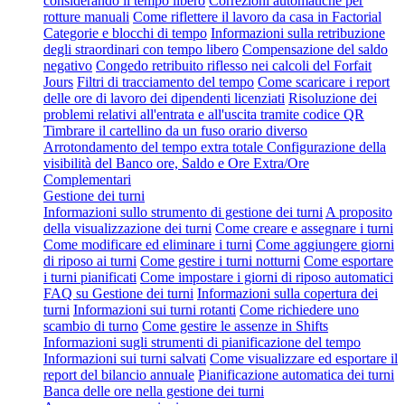
considerando il tempo libero
Correzioni automatiche per
rotture manuali
Come riflettere il lavoro da casa in Factorial
Categorie e blocchi di tempo
Informazioni sulla retribuzione
degli straordinari con tempo libero
Compensazione del saldo
negativo
Congedo retribuito riflesso nei calcoli del Forfait
Jours
Filtri di tracciamento del tempo
Come scaricare i report
delle ore di lavoro dei dipendenti licenziati
Risoluzione dei
problemi relativi all'entrata e all'uscita tramite codice QR
Timbrare il cartellino da un fuso orario diverso
Arrotondamento del tempo extra totale
Configurazione della
visibilità del Banco ore, Saldo e Ore Extra/Ore
Complementari
Gestione dei turni
Informazioni sullo strumento di gestione dei turni
A proposito
della visualizzazione dei turni
Come creare e assegnare i turni
Come modificare ed eliminare i turni
Come aggiungere giorni
di riposo ai turni
Come gestire i turni notturni
Come esportare
i turni pianificati
Come impostare i giorni di riposo automatici
FAQ su Gestione dei turni
Informazioni sulla copertura dei
turni
Informazioni sui turni rotanti
Come richiedere uno
scambio di turno
Come gestire le assenze in Shifts
Informazioni sugli strumenti di pianificazione del tempo
Informazioni sui turni salvati
Come visualizzare ed esportare il
report del bilancio annuale
Pianificazione automatica dei turni
Banca delle ore nella gestione dei turni