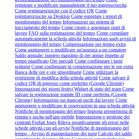
registrare e modificare manualmente il tuo ingresso/uscita
Come registrarsi/uscire con il codice QR
Come
registrarsi/uscire su Desktop
Come esportare i report di
monitoraggio del tempo
Informazioni sui sistemi di
tracciamento del tempo
Come creare e assegnare orari di
lavoro
FAQ sulla registrazione del tempo
Come compilare
automaticamente la scheda attività
Informazioni sugli avvisi di
monitoraggio del tempo
Compensazione per tempo extra
Come aggiungere o modificare un'assenza a un contatore
Saldo annuale: numero massimo di ore annue rispetto al
tempo pianificato
Ore speciali
Come configurare i turni
notturni
Come configurare la compensazione per le ore extra
Banca delle ore e ore straordinarie
Come utilizzare la
restrizione di modifica della scheda attività
Come salvare il
codice QR di ingresso come preferito (Google Chrome)
Impostazioni dei giorni festivi
Widget di stato del team
Come
salvare la registrazione tramite ID come preferita (Google
Chrome)
Informazioni sui mancati usciti dal lavoro
Come
aggiungere o modificare le osservazioni in una scheda attività
Notifiche di monitoraggio del tempo
Imposta promemoria di
entrata e uscita sull'app mobile
Impostazione e gestione dei
contratti Forfait Jours
Rileva proattivamente gli errori nelle
schede attività con gli avvisi
Notifiche di monitoraggio del
tempo - Avviso di manipolazione dei turni
Calcolo del saldo