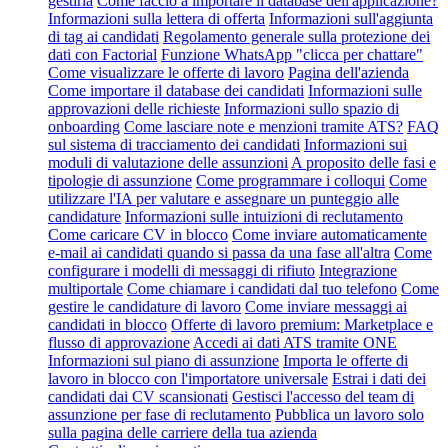
gestirla
Come faccio a importare il database dell'applicazione?
Informazioni sulla lettera di offerta
Informazioni sull'aggiunta
di tag ai candidati
Regolamento generale sulla protezione dei
dati con Factorial
Funzione WhatsApp "clicca per chattare"
Come visualizzare le offerte di lavoro
Pagina dell'azienda
Come importare il database dei candidati
Informazioni sulle
approvazioni delle richieste
Informazioni sullo spazio di
onboarding
Come lasciare note e menzioni tramite ATS?
FAQ
sul sistema di tracciamento dei candidati
Informazioni sui
moduli di valutazione delle assunzioni
A proposito delle fasi e
tipologie di assunzione
Come programmare i colloqui
Come
utilizzare l'IA per valutare e assegnare un punteggio alle
candidature
Informazioni sulle intuizioni di reclutamento
Come caricare CV in blocco
Come inviare automaticamente
e-mail ai candidati quando si passa da una fase all'altra
Come
configurare i modelli di messaggi di rifiuto
Integrazione
multiportale
Come chiamare i candidati dal tuo telefono
Come
gestire le candidature di lavoro
Come inviare messaggi ai
candidati in blocco
Offerte di lavoro premium: Marketplace e
flusso di approvazione
Accedi ai dati ATS tramite ONE
Informazioni sul piano di assunzione
Importa le offerte di
lavoro in blocco con l'importatore universale
Estrai i dati dei
candidati dai CV scansionati
Gestisci l'accesso del team di
assunzione per fase di reclutamento
Pubblica un lavoro solo
sulla pagina delle carriere della tua azienda