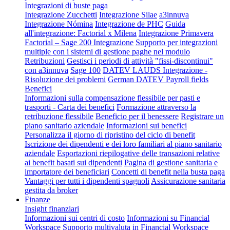
Integrazioni di buste paga
Integrazione Zucchetti
Integrazione Silae
a3innuva
Integrazione Nómina
Integrazione de PHC
Guida
all'integrazione: Factorial x Milena
Integrazione Primavera
Factorial – Sage 200 Integrazione
Supporto per integrazioni
multiple con i sistemi di gestione paghe nel modulo
Retribuzioni
Gestisci i periodi di attività "fissi-discontinui"
con a3innuva
Sage 100
DATEV LAUDS Integrazione -
Risoluzione dei problemi
German DATEV Payroll fields
Benefici
Informazioni sulla compensazione flessibile per pasti e
trasporti - Carta dei benefici
Formazione attraverso la
retribuzione flessibile
Beneficio per il benessere
Registrare un
piano sanitario aziendale
Informazioni sui benefici
Personalizza il giorno di ripristino del ciclo di benefit
Iscrizione dei dipendenti e dei loro familiari al piano sanitario
aziendale
Esportazioni riepilogative delle transazioni relative
ai benefit basati sui dipendenti
Pagina di gestione sanitaria e
importatore dei beneficiari
Concetti di benefit nella busta paga
Vantaggi per tutti i dipendenti spagnoli
Assicurazione sanitaria
gestita da broker
Finanze
Insight finanziari
Informazioni sui centri di costo
Informazioni su Financial
Workspace
Supporto multivaluta in Financial Workspace