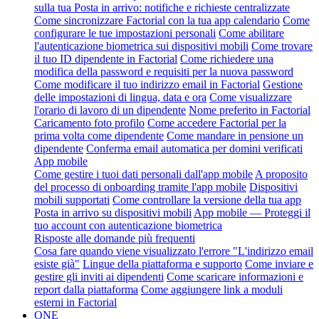
sulla tua Posta in arrivo: notifiche e richieste centralizzate
Come sincronizzare Factorial con la tua app calendario
Come
configurare le tue impostazioni personali
Come abilitare
l'autenticazione biometrica sui dispositivi mobili
Come trovare
il tuo ID dipendente in Factorial
Come richiedere una
modifica della password e requisiti per la nuova password
Come modificare il tuo indirizzo email in Factorial
Gestione
delle impostazioni di lingua, data e ora
Come visualizzare
l'orario di lavoro di un dipendente
Nome preferito in Factorial
Caricamento foto profilo
Come accedere Factorial per la
prima volta come dipendente
Come mandare in pensione un
dipendente
Conferma email automatica per domini verificati
App mobile
Come gestire i tuoi dati personali dall'app mobile
A proposito
del processo di onboarding tramite l'app mobile
Dispositivi
mobili supportati
Come controllare la versione della tua app
Posta in arrivo su dispositivi mobili
App mobile — Proteggi il
tuo account con autenticazione biometrica
Risposte alle domande più frequenti
Cosa fare quando viene visualizzato l'errore "L'indirizzo email
esiste già"
Lingue della piattaforma e supporto
Come inviare e
gestire gli inviti ai dipendenti
Come scaricare informazioni e
report dalla piattaforma
Come aggiungere link a moduli
esterni in Factorial
ONE