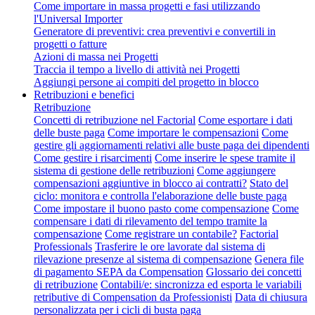
Come importare in massa progetti e fasi utilizzando
l'Universal Importer
Generatore di preventivi: crea preventivi e convertili in
progetti o fatture
Azioni di massa nei Progetti
Traccia il tempo a livello di attività nei Progetti
Aggiungi persone ai compiti del progetto in blocco
Retribuzioni e benefici
Retribuzione
Concetti di retribuzione nel Factorial
Come esportare i dati
delle buste paga
Come importare le compensazioni
Come
gestire gli aggiornamenti relativi alle buste paga dei dipendenti
Come gestire i risarcimenti
Come inserire le spese tramite il
sistema di gestione delle retribuzioni
Come aggiungere
compensazioni aggiuntive in blocco ai contratti?
Stato del
ciclo: monitora e controlla l'elaborazione delle buste paga
Come impostare il buono pasto come compensazione
Come
compensare i dati di rilevamento del tempo tramite la
compensazione
Come registrare un contabile?
Factorial
Professionals
Trasferire le ore lavorate dal sistema di
rilevazione presenze al sistema di compensazione
Genera file
di pagamento SEPA da Compensation
Glossario dei concetti
di retribuzione
Contabili/e: sincronizza ed esporta le variabili
retributive di Compensation da Professionisti
Data di chiusura
personalizzata per i cicli di busta paga