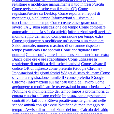
registrare e modificare manualmente il tuo ingresso/uscita
Come registrarsi/uscire con il codice QR
Come
registrarsi/uscire su Desktop
Come esportare i report di
monitoraggio del tempo
Informazioni sui sistemi di
tracciamento del tempo
Come creare e assegnare orari di
lavoro
FAQ sulla registrazione del tempo
Come compilare
automaticamente la scheda attività
Informazioni sugli avvisi di
monitoraggio del tempo
Compensazione per tempo extra
Come aggiungere o modificare un'assenza a un contatore
Saldo annuale: numero massimo di ore annue rispetto al
tempo pianificato
Ore speciali
Come configurare i turni
notturni
Come configurare la compensazione per le ore extra
Banca delle ore e ore straordinarie
Come utilizzare la
restrizione di modifica della scheda attività
Come salvare il
codice QR di ingresso come preferito (Google Chrome)
Impostazioni dei giorni festivi
Widget di stato del team
Come
salvare la registrazione tramite ID come preferita (Google
Chrome)
Informazioni sui mancati usciti dal lavoro
Come
aggiungere o modificare le osservazioni in una scheda attività
Notifiche di monitoraggio del tempo
Imposta promemoria di
entrata e uscita sull'app mobile
Impostazione e gestione dei
contratti Forfait Jours
Rileva proattivamente gli errori nelle
schede attività con gli avvisi
Notifiche di monitoraggio del
tempo - Avviso di manipolazione dei turni
Calcolo del saldo