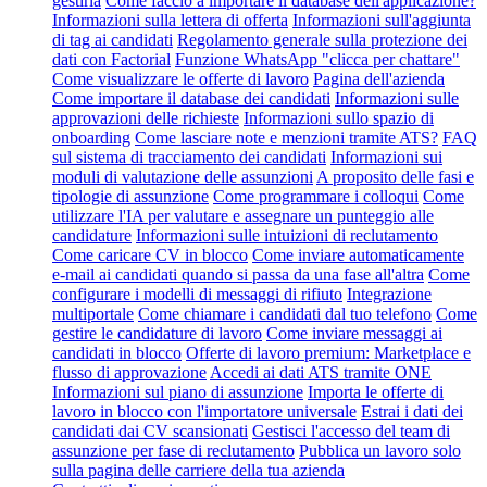
gestirla
Come faccio a importare il database dell'applicazione?
Informazioni sulla lettera di offerta
Informazioni sull'aggiunta
di tag ai candidati
Regolamento generale sulla protezione dei
dati con Factorial
Funzione WhatsApp "clicca per chattare"
Come visualizzare le offerte di lavoro
Pagina dell'azienda
Come importare il database dei candidati
Informazioni sulle
approvazioni delle richieste
Informazioni sullo spazio di
onboarding
Come lasciare note e menzioni tramite ATS?
FAQ
sul sistema di tracciamento dei candidati
Informazioni sui
moduli di valutazione delle assunzioni
A proposito delle fasi e
tipologie di assunzione
Come programmare i colloqui
Come
utilizzare l'IA per valutare e assegnare un punteggio alle
candidature
Informazioni sulle intuizioni di reclutamento
Come caricare CV in blocco
Come inviare automaticamente
e-mail ai candidati quando si passa da una fase all'altra
Come
configurare i modelli di messaggi di rifiuto
Integrazione
multiportale
Come chiamare i candidati dal tuo telefono
Come
gestire le candidature di lavoro
Come inviare messaggi ai
candidati in blocco
Offerte di lavoro premium: Marketplace e
flusso di approvazione
Accedi ai dati ATS tramite ONE
Informazioni sul piano di assunzione
Importa le offerte di
lavoro in blocco con l'importatore universale
Estrai i dati dei
candidati dai CV scansionati
Gestisci l'accesso del team di
assunzione per fase di reclutamento
Pubblica un lavoro solo
sulla pagina delle carriere della tua azienda