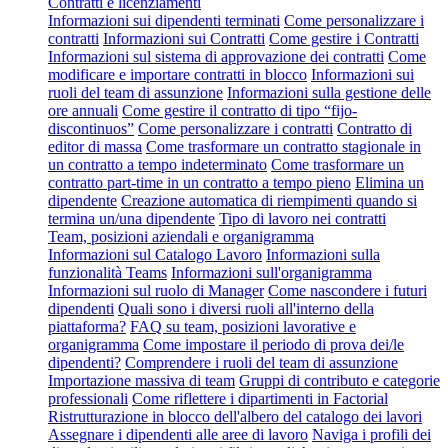
Contratti e licenziamenti
Informazioni sui dipendenti terminati
Come personalizzare i
contratti
Informazioni sui Contratti
Come gestire i Contratti
Informazioni sul sistema di approvazione dei contratti
Come
modificare e importare contratti in blocco
Informazioni sui
ruoli del team di assunzione
Informazioni sulla gestione delle
ore annuali
Come gestire il contratto di tipo “fijo-
discontinuos”
Come personalizzare i contratti
Contratto di
editor di massa
Come trasformare un contratto stagionale in
un contratto a tempo indeterminato
Come trasformare un
contratto part-time in un contratto a tempo pieno
Elimina un
dipendente
Creazione automatica di riempimenti quando si
termina un/una dipendente
Tipo di lavoro nei contratti
Team, posizioni aziendali e organigramma
Informazioni sul Catalogo Lavoro
Informazioni sulla
funzionalità Teams
Informazioni sull'organigramma
Informazioni sul ruolo di Manager
Come nascondere i futuri
dipendenti
Quali sono i diversi ruoli all'interno della
piattaforma?
FAQ su team, posizioni lavorative e
organigramma
Come impostare il periodo di prova dei/le
dipendenti?
Comprendere i ruoli del team di assunzione
Importazione massiva di team
Gruppi di contributo e categorie
professionali
Come riflettere i dipartimenti in Factorial
Ristrutturazione in blocco dell'albero del catalogo dei lavori
Assegnare i dipendenti alle aree di lavoro
Naviga i profili dei