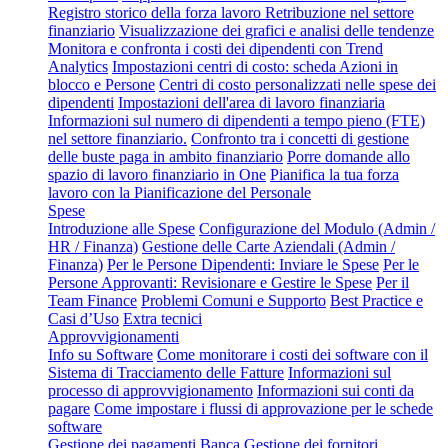
Registro storico della forza lavoro
Retribuzione nel settore
finanziario
Visualizzazione dei grafici e analisi delle tendenze
Monitora e confronta i costi dei dipendenti con Trend
Analytics
Impostazioni centri di costo: scheda Azioni in
blocco e Persone
Centri di costo personalizzati nelle spese dei
dipendenti
Impostazioni dell'area di lavoro finanziaria
Informazioni sul numero di dipendenti a tempo pieno (FTE)
nel settore finanziario.
Confronto tra i concetti di gestione
delle buste paga in ambito finanziario
Porre domande allo
spazio di lavoro finanziario in One
Pianifica la tua forza
lavoro con la Pianificazione del Personale
Spese
Introduzione alle Spese
Configurazione del Modulo (Admin /
HR / Finanza)
Gestione delle Carte Aziendali (Admin /
Finanza)
Per le Persone Dipendenti: Inviare le Spese
Per le
Persone Approvanti: Revisionare e Gestire le Spese
Per il
Team Finance
Problemi Comuni e Supporto
Best Practice e
Casi d’Uso
Extra tecnici
Approvvigionamenti
Info su Software
Come monitorare i costi dei software con il
Sistema di Tracciamento delle Fatture
Informazioni sul
processo di approvvigionamento
Informazioni sui conti da
pagare
Come impostare i flussi di approvazione per le schede
software
Gestione dei pagamenti
Banca
Gestione dei fornitori