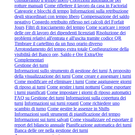
considerando il tempo libero
Correzioni automatiche per
rotture manuali
Come riflettere il lavoro da casa in Factorial
Categorie e blocchi di tempo
Informazioni sulla retribuzione
degli straordinari con tempo libero
Compensazione del saldo
negativo
Congedo retribuito riflesso nei calcoli del Forfait
Jours
Filtri di tracciamento del tempo
Come scaricare i report
delle ore di lavoro dei dipendenti licenziati
Risoluzione dei
problemi relativi all'entrata e all'uscita tramite codice QR
Timbrare il cartellino da un fuso orario diverso
Arrotondamento del tempo extra totale
Configurazione della
visibilità del Banco ore, Saldo e Ore Extra/Ore
Complementari
Gestione dei turni
Informazioni sullo strumento di gestione dei turni
A proposito
della visualizzazione dei turni
Come creare e assegnare i turni
Come modificare ed eliminare i turni
Come aggiungere giorni
di riposo ai turni
Come gestire i turni notturni
Come esportare
i turni pianificati
Come impostare i giorni di riposo automatici
FAQ su Gestione dei turni
Informazioni sulla copertura dei
turni
Informazioni sui turni rotanti
Come richiedere uno
scambio di turno
Come gestire le assenze in Shifts
Informazioni sugli strumenti di pianificazione del tempo
Informazioni sui turni salvati
Come visualizzare ed esportare il
report del bilancio annuale
Pianificazione automatica dei turni
Banca delle ore nella gestione dei turni