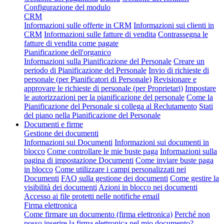
Configurazione del modulo
CRM
Informazioni sulle offerte in CRM
Informazioni sui clienti in
CRM
Informazioni sulle fatture di vendita
Contrassegna le
fatture di vendita come pagate
Pianificazione dell'organico
Informazioni sulla Pianificazione del Personale
Creare un
periodo di Pianificazione del Personale
Invio di richieste di
personale (per Pianificatori di Personale)
Revisionare e
approvare le richieste di personale (per Proprietari)
Impostare
le autorizzazioni per la pianificazione del personale
Come la
Pianificazione del Personale si collega al Reclutamento
Stati
del piano nella Pianificazione del Personale
Documenti e firme
Gestione dei documenti
Informazioni sui Documenti
Informazioni sui documenti in
blocco
Come controllare le mie buste paga
Informazioni sulla
pagina di impostazione Documenti
Come inviare buste paga
in blocco
Come utilizzare i campi personalizzati nei
Documenti
FAQ sulla gestione dei documenti
Come gestire la
visibilità dei documenti
Azioni in blocco nei documenti
Accesso ai file protetti nelle notifiche email
Firma elettronica
Come firmare un documento (firma elettronica)
Perché non
posso inserire la firma elettronica nel mio documento?