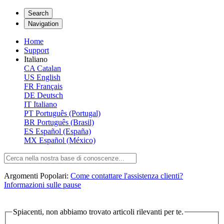
Search
Navigation
Home
Support
Italiano
CA
Catalan
US
English
FR
Français
DE
Deutsch
IT
Italiano
PT
Português (Portugal)
BR
Português (Brasil)
ES
Español (España)
MX
Español (México)
Argomenti Popolari:
Come contattare l'assistenza clienti?
Informazioni sulle pause
Spiacenti, non abbiamo trovato articoli rilevanti per te.