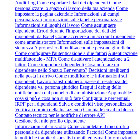
Audit Log
Come esportare i dati dei dipendenti
Come
personalizzare lo spazio di lavoro della tua azienda
Come
impostare la pagina aziendale
Informazioni sui campi
personalizzati
Informazioni sulle tabelle personalizzate
Informazioni sui luoghi di lavoro
Come aggiungere
dipendenti
Errori durante l'importazione dei dati dei
dipendenti da Excel
Come accedere a un account dipendente
come amministratore
Informazioni sulle impostazioni di
sicurezza
A proposito di multi-account e persone giuridiche
Come configurare l'autenticazione a due fattori
Autenticazione
multifattoriale - MFA
Come disattivare l'autenticazione a 2
fattori
Come importare i dipendenti
Cosa può fare un
dipendente nello Spazio Benvenuto?
Decisioni intelligenti
nella posta in arrivo
Come modificare le informazioni sui
dipendenti
Lavoro transfrontaliero: paese di residenza del
dipendente vs. persona giuridica
Esegui il debug delle
notifiche push dal pannello di amministrazione
App mobile:
cosa si può e cosa non si può fare
Configura le percentuali
IRPF per i dipendenti
Salva e condividi viste personalizzate
Verifica i domini della tua azienda
Cambia le email in blocco
Contatto tecnico per le notifiche di errore API
Gestione del mio profilo dipendente
Informazioni sul cruscotto
Come completare il mio profilo
personale da dipendente utilizzando Factorial
Come impostare
le notifiche tramite dispositivi mobili ed e-mail
Informazioni