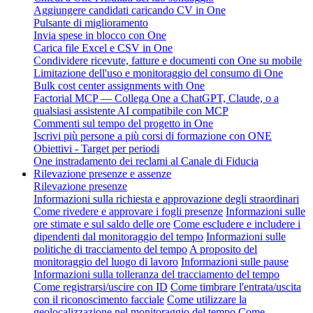
Aggiungere candidati caricando CV in One
Pulsante di miglioramento
Invia spese in blocco con One
Carica file Excel e CSV in One
Condividere ricevute, fatture e documenti con One su mobile
Limitazione dell'uso e monitoraggio del consumo di One
Bulk cost center assignments with One
Factorial MCP — Collega One a ChatGPT, Claude, o a
qualsiasi assistente AI compatibile con MCP
Commenti sul tempo del progetto in One
Iscrivi più persone a più corsi di formazione con ONE
Obiettivi - Target per periodi
One instradamento dei reclami al Canale di Fiducia
Rilevazione presenze e assenze
Rilevazione presenze
Informazioni sulla richiesta e approvazione degli straordinari
Come rivedere e approvare i fogli presenze
Informazioni sulle
ore stimate e sul saldo delle ore
Come escludere e includere i
dipendenti dal monitoraggio del tempo
Informazioni sulle
politiche di tracciamento del tempo
A proposito del
monitoraggio del luogo di lavoro
Informazioni sulle pause
Informazioni sulla tolleranza del tracciamento del tempo
Come registrarsi/uscire con ID
Come timbrare l'entrata/uscita
con il riconoscimento facciale
Come utilizzare la
geolocalizzazione nel monitoraggio del tempo
Come