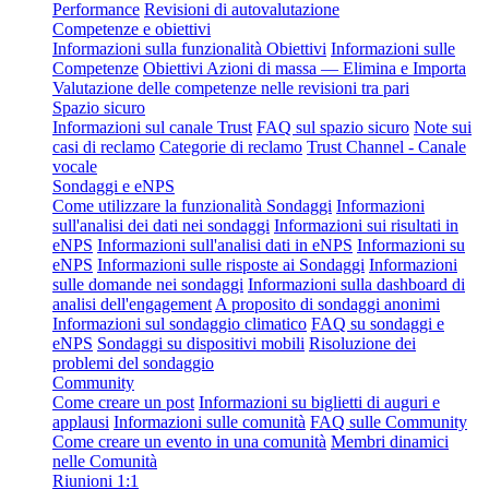
Performance
Revisioni di autovalutazione
Competenze e obiettivi
Informazioni sulla funzionalità Obiettivi
Informazioni sulle
Competenze
Obiettivi Azioni di massa — Elimina e Importa
Valutazione delle competenze nelle revisioni tra pari
Spazio sicuro
Informazioni sul canale Trust
FAQ sul spazio sicuro
Note sui
casi di reclamo
Categorie di reclamo
Trust Channel - Canale
vocale
Sondaggi e eNPS
Come utilizzare la funzionalità Sondaggi
Informazioni
sull'analisi dei dati nei sondaggi
Informazioni sui risultati in
eNPS
Informazioni sull'analisi dati in eNPS
Informazioni su
eNPS
Informazioni sulle risposte ai Sondaggi
Informazioni
sulle domande nei sondaggi
Informazioni sulla dashboard di
analisi dell'engagement
A proposito di sondaggi anonimi
Informazioni sul sondaggio climatico
FAQ su sondaggi e
eNPS
Sondaggi su dispositivi mobili
Risoluzione dei
problemi del sondaggio
Community
Come creare un post
Informazioni su biglietti di auguri e
applausi
Informazioni sulle comunità
FAQ sulle Community
Come creare un evento in una comunità
Membri dinamici
nelle Comunità
Riunioni 1:1