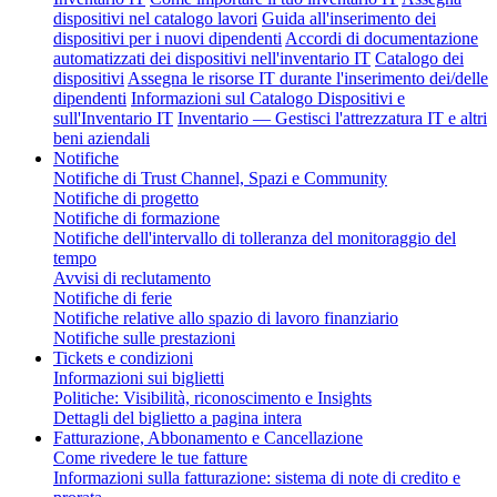
dispositivi nel catalogo lavori
Guida all'inserimento dei
dispositivi per i nuovi dipendenti
Accordi di documentazione
automatizzati dei dispositivi nell'inventario IT
Catalogo dei
dispositivi
Assegna le risorse IT durante l'inserimento dei/delle
dipendenti
Informazioni sul Catalogo Dispositivi e
sull'Inventario IT
Inventario — Gestisci l'attrezzatura IT e altri
beni aziendali
Notifiche
Notifiche di Trust Channel, Spazi e Community
Notifiche di progetto
Notifiche di formazione
Notifiche dell'intervallo di tolleranza del monitoraggio del
tempo
Avvisi di reclutamento
Notifiche di ferie
Notifiche relative allo spazio di lavoro finanziario
Notifiche sulle prestazioni
Tickets e condizioni
Informazioni sui biglietti
Politiche: Visibilità, riconoscimento e Insights
Dettagli del biglietto a pagina intera
Fatturazione, Abbonamento e Cancellazione
Come rivedere le tue fatture
Informazioni sulla fatturazione: sistema di note di credito e