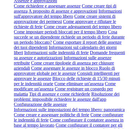
Assenze e approvazioni
Come richiedere e assegnare assenze
Come creare tipi di
assenza
A proposito di assenze e approvazioni
Informazioni
sull'approvatore del tempo libero
Come creare sistemi di
approvazione dei permessi
Come approvare e rifiutare le
richieste di ferie
Come creare adeguamenti del tempo libero
Come impostare periodi bloccati per il tempo libero
Cosa
succede se un dipendente richiede un periodo di ferie durante
un periodo bloccato?
Come esportare il report delle assenze
dei tuoi dipendenti
Informazioni sul calendario dei giorni
liberi
Informazioni sulle indennità di ferie
Domande frequenti
su assenze e autorizzazioni
Informazioni sulle assenze
retribuite
Come creare tipologie di assenza per chiusure
aziendali
Come assegnare le assenze in blocco
Ruolo di
approvatore globale per le assenze
Consigli intelligenti per
approvare le assenze
Blocco delle richieste di 15/30 minuti
per le indennità orarie
Come eliminare un'assenza
Come
modificare un'assenza
Come registrare un congedo per
malattia
Tipi di assenze e come richiederle
Risoluzione dei
problemi: impossibile richiedere le assenze dall'app
Configurazione delle assenze
Informazioni sulle impostazioni del tempo libero: panoramica
Come creare e assegnare politiche di ferie
Come configurare
le indennità di ferie
Come configurare il contatore assenza in
base al tempo lavorato
Come configurare il contatore per gli