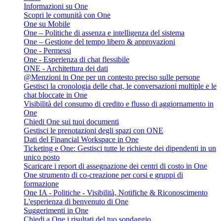
Informazioni su One
Scopri le comunità con One
One su Mobile
One – Politiche di assenza e intelligenza del sistema
One – Gestione del tempo libero & approvazioni
One - Permessi
One - Esperienza di chat flessibile
ONE - Architettura dei dati
@Menzioni in One per un contesto preciso sulle persone
Gestisci la cronologia delle chat, le conversazioni multiple e le
chat bloccate in One
Visibilità del consumo di credito e flusso di aggiornamento in
One
Chiedi One sui tuoi documenti
Gestisci le prenotazioni degli spazi con ONE
Dati del Financial Workspace in One
Ticketing e One: Gestisci tutte le richieste dei dipendenti in un
unico posto
Scaricare i report di assegnazione dei centri di costo in One
One strumento di co-creazione per corsi e gruppi di
formazione
One IA - Politiche - Visibilità, Notifiche & Riconoscimento
L'esperienza di benvenuto di One
Suggerimenti in One
Chiedi a One i risultati del tuo sondaggio