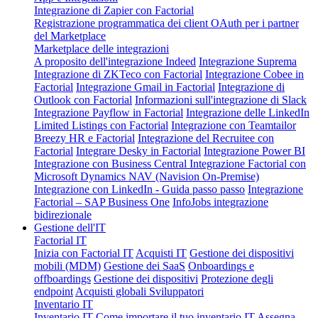
Integrazione di Zapier con Factorial
Registrazione programmatica dei client OAuth per i partner
del Marketplace
Marketplace delle integrazioni
A proposito dell'integrazione Indeed
Integrazione Suprema
Integrazione di ZKTeco con Factorial
Integrazione Cobee in
Factorial
Integrazione Gmail in Factorial
Integrazione di
Outlook con Factorial
Informazioni sull'integrazione di Slack
Integrazione Payflow in Factorial
Integrazione delle LinkedIn
Limited Listings con Factorial
Integrazione con Teamtailor
Breezy HR e Factorial
Integrazione del Recruitee con
Factorial
Integrare Desky in Factorial
Integrazione Power BI
Integrazione con Business Central
Integrazione Factorial con
Microsoft Dynamics NAV (Navision On-Premise)
Integrazione con LinkedIn - Guida passo passo
Integrazione
Factorial – SAP Business One
InfoJobs integrazione
bidirezionale
Gestione dell'IT
Factorial IT
Inizia con Factorial IT
Acquisti IT
Gestione dei dispositivi
mobili (MDM)
Gestione dei SaaS
Onboardings e
offboardings
Gestione dei dispositivi
Protezione degli
endpoint
Acquisti globali
Sviluppatori
Inventario IT
Inventario IT
Come importare il tuo inventario IT
Assegna