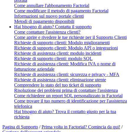
prorata
Come annullare l'abbonamento Factorial
Come modificare il metodo di pagamento Factorial
Informazioni sul nuovo portale clienti
Metodi di pagamento disponibili
Hai bisogno di aiuto? Contatta il supporto
Come contattare l'assistenza clienti?
Come aprire e rivedere le tue richieste per il Supporto Clienti
Richieste di supporto clienti: Modulo miglioramenti
Richieste di supporto clienti: Modulo API o integrazioni
Richieste di assistenza clienti: modulo incidenti
Richieste di supporto clienti: modulo SQL
Richieste di assistenza clienti: Modifica IVA o nome di
fatturazione aziendale
Richieste di assistenza clienti: sicurezza e privacy - MFA
Richieste di assistenza clienti: eliminazione utente
Comprendere lo stato del tuo ticket di supporto
Risoluzione dei problemi prima di contattare l'assistenza
Come richiedere un report SQL personalizzato in Factorial
Come trovare il tuo numero di identificazione per l'assistenza
telefonica
Hai bisogno di aiuto? Trova il contatto giusto per la tua
richiesta
Pagina di Supporto
/
Prima volta in Factorial? Comincia da qui!
/