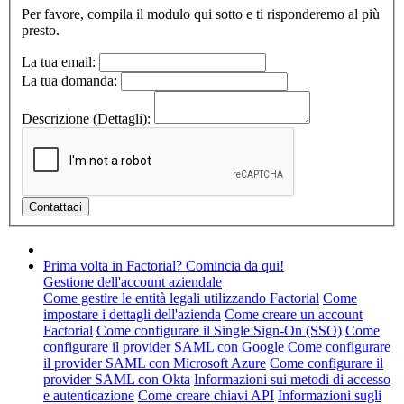
Per favore, compila il modulo qui sotto e ti risponderemo al più
presto.
La tua email:
La tua domanda:
Descrizione (Dettagli):
Prima volta in Factorial? Comincia da qui!
Gestione dell'account aziendale
Come gestire le entità legali utilizzando Factorial
Come
impostare i dettagli dell'azienda
Come creare un account
Factorial
Come configurare il Single Sign-On (SSO)
Come
configurare il provider SAML con Google
Come configurare
il provider SAML con Microsoft Azure
Come configurare il
provider SAML con Okta
Informazioni sui metodi di accesso
e autenticazione
Come creare chiavi API
Informazioni sugli