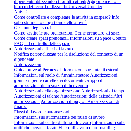
dipendenti utilizzando i tuoi filtri attuali
Aggiornamento in
blocco dei record utilizzando Universal Updater
Attività
Come controllare e completare le attività in sospeso?
Info
sullo strumento di gestione delle attività
Gestione degli spazi
Come gestire le tue prenotazioni
Come prenotare gli spazi
Come creare spazi prenotabili
Informazioni su Space Control
FAQ sul controllo dello spazio
Autorizzazioni e flussi di lavoro
Notifica personalizzata per la risoluzione del contratto di un
dipendente
Autorizzazioni
Guida breve ai Permessi
Informazioni sugli utenti esterni
Informazioni sul ruolo di Amministratore
Autorizzazioni
granulari per le cartelle dei documenti
Gruppo di
autorizzazioni dello spazio di benvenuto
Autorizzazioni della organizzazione
Autorizzazioni di tempo
Autorizzazioni di talento
Autorizzazioni della azienda
Altri
autorizzazioni
Autorizzazioni di payroll
Autorizzazioni di
finanza
Flussi di lavoro e automazioni
Informazioni sull'automazione dei flussi di lavoro
Informazioni sul centro di flusso di lavoro
Informazioni sulle
notifiche personalizzate
Flusso di lavoro di onboarding