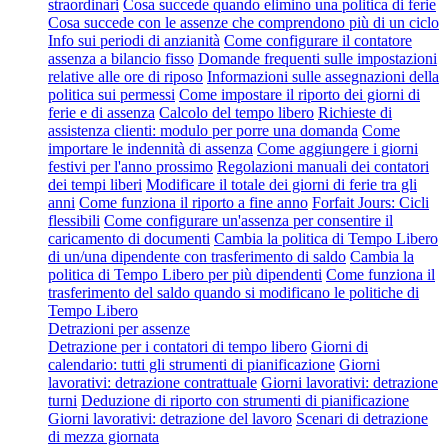
straordinari
Cosa succede quando elimino una politica di ferie
Cosa succede con le assenze che comprendono più di un ciclo
Info sui periodi di anzianità
Come configurare il contatore
assenza a bilancio fisso
Domande frequenti sulle impostazioni
relative alle ore di riposo
Informazioni sulle assegnazioni della
politica sui permessi
Come impostare il riporto dei giorni di
ferie e di assenza
Calcolo del tempo libero
Richieste di
assistenza clienti: modulo per porre una domanda
Come
importare le indennità di assenza
Come aggiungere i giorni
festivi per l'anno prossimo
Regolazioni manuali dei contatori
dei tempi liberi
Modificare il totale dei giorni di ferie tra gli
anni
Come funziona il riporto a fine anno
Forfait Jours: Cicli
flessibili
Come configurare un'assenza per consentire il
caricamento di documenti
Cambia la politica di Tempo Libero
di un/una dipendente con trasferimento di saldo
Cambia la
politica di Tempo Libero per più dipendenti
Come funziona il
trasferimento del saldo quando si modificano le politiche di
Tempo Libero
Detrazioni per assenze
Detrazione per i contatori di tempo libero
Giorni di
calendario: tutti gli strumenti di pianificazione
Giorni
lavorativi: detrazione contrattuale
Giorni lavorativi: detrazione
turni
Deduzione di riporto con strumenti di pianificazione
Giorni lavorativi: detrazione del lavoro
Scenari di detrazione
di mezza giornata