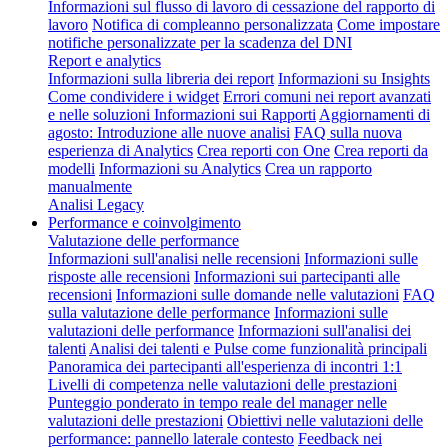
Informazioni sul flusso di lavoro di cessazione del rapporto di
lavoro
Notifica di compleanno personalizzata
Come impostare
notifiche personalizzate per la scadenza del DNI
Report e analytics
Informazioni sulla libreria dei report
Informazioni su Insights
Come condividere i widget
Errori comuni nei report avanzati
e nelle soluzioni
Informazioni sui Rapporti
Aggiornamenti di
agosto: Introduzione alle nuove analisi
FAQ sulla nuova
esperienza di Analytics
Crea reporti con One
Crea reporti da
modelli
Informazioni su Analytics
Crea un rapporto
manualmente
Analisi Legacy
Performance e coinvolgimento
Valutazione delle performance
Informazioni sull'analisi nelle recensioni
Informazioni sulle
risposte alle recensioni
Informazioni sui partecipanti alle
recensioni
Informazioni sulle domande nelle valutazioni
FAQ
sulla valutazione delle performance
Informazioni sulle
valutazioni delle performance
Informazioni sull'analisi dei
talenti
Analisi dei talenti e Pulse come funzionalità principali
Panoramica dei partecipanti all'esperienza di incontri 1:1
Livelli di competenza nelle valutazioni delle prestazioni
Punteggio ponderato in tempo reale del manager nelle
valutazioni delle prestazioni
Obiettivi nelle valutazioni delle
performance: pannello laterale contesto
Feedback nei