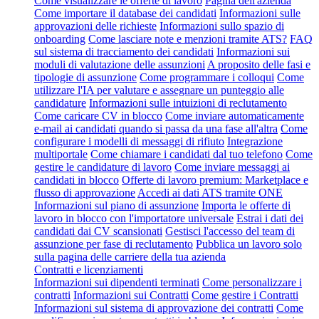
Come visualizzare le offerte di lavoro
Pagina dell'azienda
Come importare il database dei candidati
Informazioni sulle
approvazioni delle richieste
Informazioni sullo spazio di
onboarding
Come lasciare note e menzioni tramite ATS?
FAQ
sul sistema di tracciamento dei candidati
Informazioni sui
moduli di valutazione delle assunzioni
A proposito delle fasi e
tipologie di assunzione
Come programmare i colloqui
Come
utilizzare l'IA per valutare e assegnare un punteggio alle
candidature
Informazioni sulle intuizioni di reclutamento
Come caricare CV in blocco
Come inviare automaticamente
e-mail ai candidati quando si passa da una fase all'altra
Come
configurare i modelli di messaggi di rifiuto
Integrazione
multiportale
Come chiamare i candidati dal tuo telefono
Come
gestire le candidature di lavoro
Come inviare messaggi ai
candidati in blocco
Offerte di lavoro premium: Marketplace e
flusso di approvazione
Accedi ai dati ATS tramite ONE
Informazioni sul piano di assunzione
Importa le offerte di
lavoro in blocco con l'importatore universale
Estrai i dati dei
candidati dai CV scansionati
Gestisci l'accesso del team di
assunzione per fase di reclutamento
Pubblica un lavoro solo
sulla pagina delle carriere della tua azienda
Contratti e licenziamenti
Informazioni sui dipendenti terminati
Come personalizzare i
contratti
Informazioni sui Contratti
Come gestire i Contratti
Informazioni sul sistema di approvazione dei contratti
Come