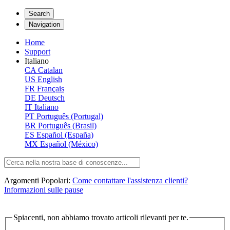
Search
Navigation
Home
Support
Italiano
CA
Catalan
US
English
FR
Français
DE
Deutsch
IT
Italiano
PT
Português (Portugal)
BR
Português (Brasil)
ES
Español (España)
MX
Español (México)
Argomenti Popolari:
Come contattare l'assistenza clienti?
Informazioni sulle pause
Spiacenti, non abbiamo trovato articoli rilevanti per te.