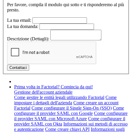
Per favore, compila il modulo qui sotto e ti risponderemo al più
presto.
La tua email:
La tua domanda:
Descrizione (Dettagli):
Prima volta in Factorial? Comincia da qui!
Gestione dell'account aziendale
Come gestire le entità legali utilizzando Factorial
Come
impostare i dettagli dell'azienda
Come creare un account
Factorial
Come configurare il Single Sign-On (SSO)
Come
configurare il provider SAML con Google
Come configurare
il provider SAML con Microsoft Azure
Come configurare il
provider SAML con Okta
Informazioni sui metodi di accesso
e autenticazione
Come creare chiavi API
Informazioni sugli