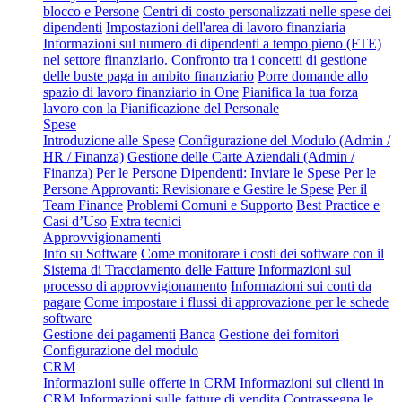
blocco e Persone
Centri di costo personalizzati nelle spese dei
dipendenti
Impostazioni dell'area di lavoro finanziaria
Informazioni sul numero di dipendenti a tempo pieno (FTE)
nel settore finanziario.
Confronto tra i concetti di gestione
delle buste paga in ambito finanziario
Porre domande allo
spazio di lavoro finanziario in One
Pianifica la tua forza
lavoro con la Pianificazione del Personale
Spese
Introduzione alle Spese
Configurazione del Modulo (Admin /
HR / Finanza)
Gestione delle Carte Aziendali (Admin /
Finanza)
Per le Persone Dipendenti: Inviare le Spese
Per le
Persone Approvanti: Revisionare e Gestire le Spese
Per il
Team Finance
Problemi Comuni e Supporto
Best Practice e
Casi d’Uso
Extra tecnici
Approvvigionamenti
Info su Software
Come monitorare i costi dei software con il
Sistema di Tracciamento delle Fatture
Informazioni sul
processo di approvvigionamento
Informazioni sui conti da
pagare
Come impostare i flussi di approvazione per le schede
software
Gestione dei pagamenti
Banca
Gestione dei fornitori
Configurazione del modulo
CRM
Informazioni sulle offerte in CRM
Informazioni sui clienti in
CRM
Informazioni sulle fatture di vendita
Contrassegna le