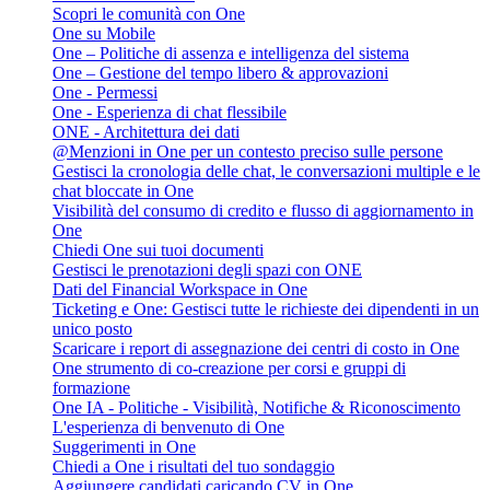
Scopri le comunità con One
One su Mobile
One – Politiche di assenza e intelligenza del sistema
One – Gestione del tempo libero & approvazioni
One - Permessi
One - Esperienza di chat flessibile
ONE - Architettura dei dati
@Menzioni in One per un contesto preciso sulle persone
Gestisci la cronologia delle chat, le conversazioni multiple e le
chat bloccate in One
Visibilità del consumo di credito e flusso di aggiornamento in
One
Chiedi One sui tuoi documenti
Gestisci le prenotazioni degli spazi con ONE
Dati del Financial Workspace in One
Ticketing e One: Gestisci tutte le richieste dei dipendenti in un
unico posto
Scaricare i report di assegnazione dei centri di costo in One
One strumento di co-creazione per corsi e gruppi di
formazione
One IA - Politiche - Visibilità, Notifiche & Riconoscimento
L'esperienza di benvenuto di One
Suggerimenti in One
Chiedi a One i risultati del tuo sondaggio
Aggiungere candidati caricando CV in One