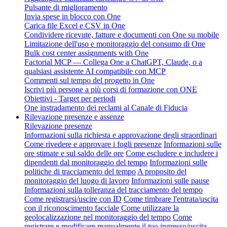
Pulsante di miglioramento
Invia spese in blocco con One
Carica file Excel e CSV in One
Condividere ricevute, fatture e documenti con One su mobile
Limitazione dell'uso e monitoraggio del consumo di One
Bulk cost center assignments with One
Factorial MCP — Collega One a ChatGPT, Claude, o a
qualsiasi assistente AI compatibile con MCP
Commenti sul tempo del progetto in One
Iscrivi più persone a più corsi di formazione con ONE
Obiettivi - Target per periodi
One instradamento dei reclami al Canale di Fiducia
Rilevazione presenze e assenze
Rilevazione presenze
Informazioni sulla richiesta e approvazione degli straordinari
Come rivedere e approvare i fogli presenze
Informazioni sulle
ore stimate e sul saldo delle ore
Come escludere e includere i
dipendenti dal monitoraggio del tempo
Informazioni sulle
politiche di tracciamento del tempo
A proposito del
monitoraggio del luogo di lavoro
Informazioni sulle pause
Informazioni sulla tolleranza del tracciamento del tempo
Come registrarsi/uscire con ID
Come timbrare l'entrata/uscita
con il riconoscimento facciale
Come utilizzare la
geolocalizzazione nel monitoraggio del tempo
Come
registrare e modificare manualmente il tuo ingresso/uscita