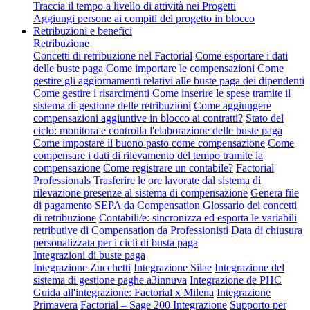
Traccia il tempo a livello di attività nei Progetti
Aggiungi persone ai compiti del progetto in blocco
Retribuzioni e benefici
Retribuzione
Concetti di retribuzione nel Factorial
Come esportare i dati
delle buste paga
Come importare le compensazioni
Come
gestire gli aggiornamenti relativi alle buste paga dei dipendenti
Come gestire i risarcimenti
Come inserire le spese tramite il
sistema di gestione delle retribuzioni
Come aggiungere
compensazioni aggiuntive in blocco ai contratti?
Stato del
ciclo: monitora e controlla l'elaborazione delle buste paga
Come impostare il buono pasto come compensazione
Come
compensare i dati di rilevamento del tempo tramite la
compensazione
Come registrare un contabile?
Factorial
Professionals
Trasferire le ore lavorate dal sistema di
rilevazione presenze al sistema di compensazione
Genera file
di pagamento SEPA da Compensation
Glossario dei concetti
di retribuzione
Contabili/e: sincronizza ed esporta le variabili
retributive di Compensation da Professionisti
Data di chiusura
personalizzata per i cicli di busta paga
Integrazioni di buste paga
Integrazione Zucchetti
Integrazione Silae
Integrazione del
sistema di gestione paghe a3innuva
Integrazione de PHC
Guida all'integrazione: Factorial x Milena
Integrazione
Primavera
Factorial – Sage 200 Integrazione
Supporto per