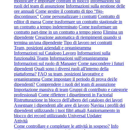
modificare e importare contratti in blocco
Informazioni sui
ruoli del team di assunzione
Informazioni sulla gestione delle
ore annuali
Come gestire il contratto di tipo “fijo-
discontinuos”
Come personalizzare i contratti
Contratto di
editor di massa
Come trasformare un contratto stagionale in
un contratto a tempo indeterminato
Come trasformare un
contratto part-time in un contratto a tempo pieno
Elimina un
dipendente
Creazione automatica di riempimenti quando si
termina un/una dipendente
Tipo di lavoro nei contratti
Team, posizioni aziendali e organigramma
Informazioni sul Catalogo Lavoro
Informazioni sulla
funzionalità Teams
Informazioni sull'organigramma
Informazioni sul ruolo di Manager
Come nascondere i futuri
dipendenti
Quali sono i diversi ruoli all'interno della
piattaforma?
FAQ su team, posizioni lavorative e
organigramma
Come impostare il periodo di prova dei/le
dipendenti?
Comprendere i ruoli del team di assunzione
Importazione massiva di team
Gruppi di contributo e categorie
professionali
Come riflettere i dipartimenti in Factorial
Ristrutturazione in blocco dell'albero del catalogo dei lavori
Assegnare i dipendenti alle aree di lavoro
Naviga i profili dei
dipendenti utilizzando i tuoi filtri attuali
Aggiornamento in
blocco dei record utilizzando Universal Updater
Attività
Come controllare e completare le attività in sospeso?
Info