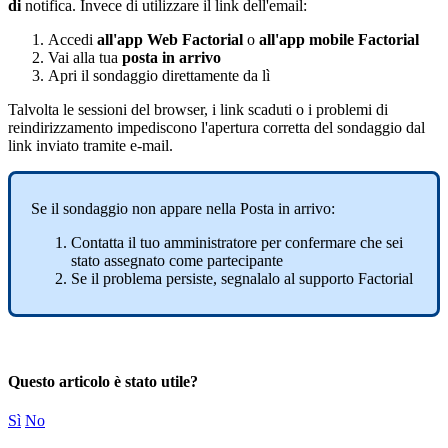
di
notifica
.
Invece
di
utilizzare
il
link
dell
'
email
:
Accedi
all
'
app
Web
Factorial
o
all
'
app
mobile
Factorial
Vai
alla
tua
posta
in
arrivo
Apri
il
sondaggio
direttamente
da
l
ì
Talvolta
le
sessioni
del
browser
,
i
link
scaduti
o
i
problemi
di
reindirizzamento
impediscono
l
'
apertura
corretta
del
sondaggio
dal
link
inviato
tramite
e
-
mail
.
Se
il
sondaggio
non
appare
nella
Posta
in
arrivo
:
Contatta
il
tuo
amministratore
per
confermare
che
sei
stato
assegnato
come
partecipante
Se
il
problema
persiste
,
segnalalo
al
supporto
Factorial
Questo articolo è stato utile?
Sì
No