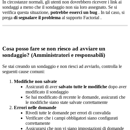
In
circostanze
normali
,
gli
utenti
non
dovrebbero
ricevere
i
link
ai
sondaggi
a
meno
che
il
sondaggio
non
sia
loro
assegnato
.
Se
si
verifica
questa
situazione
,
potrebbe
esserci
un
bug
.
In
tal
caso
,
si
prega
di
segnalare
il
problema
al
supporto
Factorial
.
Cosa
posso
fare
se
non
riesco
ad
avviare
un
sondaggio
?
(
Amministratori
e
responsabili
)
Se
stai
creando
un
sondaggio
e
non
riesci
ad
avviarlo
,
controlla
le
seguenti
cause
comuni
:
Modifiche
non
salvate
Assicurati
di
aver
salvato
tutte
le
modifiche
dopo
aver
modificato
il
sondaggio
Se
hai
modificato
di
recente
le
domande
,
assicurati
che
le
modifiche
siano
state
salvate
correttamente
Errori
nelle
domande
Rivedi
tutte
le
domande
per
errori
di
convalida
Verificare
che
i
campi
obbligatori
siano
configurati
correttamente
Assicurarsi
che
non
vi
siano
impostazioni
di
domande