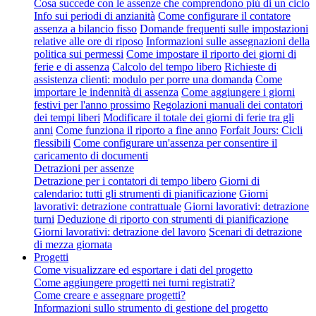
Cosa succede con le assenze che comprendono più di un ciclo
Info sui periodi di anzianità
Come configurare il contatore
assenza a bilancio fisso
Domande frequenti sulle impostazioni
relative alle ore di riposo
Informazioni sulle assegnazioni della
politica sui permessi
Come impostare il riporto dei giorni di
ferie e di assenza
Calcolo del tempo libero
Richieste di
assistenza clienti: modulo per porre una domanda
Come
importare le indennità di assenza
Come aggiungere i giorni
festivi per l'anno prossimo
Regolazioni manuali dei contatori
dei tempi liberi
Modificare il totale dei giorni di ferie tra gli
anni
Come funziona il riporto a fine anno
Forfait Jours: Cicli
flessibili
Come configurare un'assenza per consentire il
caricamento di documenti
Detrazioni per assenze
Detrazione per i contatori di tempo libero
Giorni di
calendario: tutti gli strumenti di pianificazione
Giorni
lavorativi: detrazione contrattuale
Giorni lavorativi: detrazione
turni
Deduzione di riporto con strumenti di pianificazione
Giorni lavorativi: detrazione del lavoro
Scenari di detrazione
di mezza giornata
Progetti
Come visualizzare ed esportare i dati del progetto
Come aggiungere progetti nei turni registrati?
Come creare e assegnare progetti?
Informazioni sullo strumento di gestione del progetto