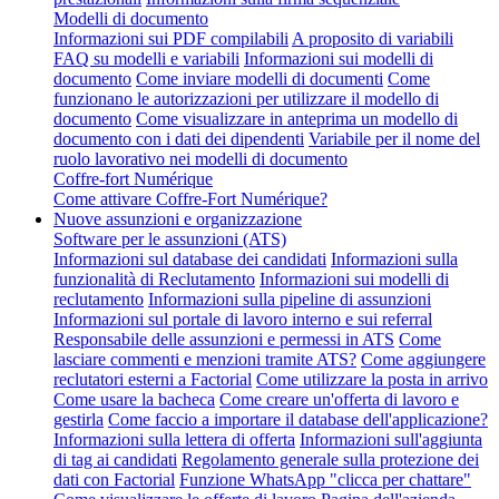
Modelli di documento
Informazioni sui PDF compilabili
A proposito di variabili
FAQ su modelli e variabili
Informazioni sui modelli di
documento
Come inviare modelli di documenti
Come
funzionano le autorizzazioni per utilizzare il modello di
documento
Come visualizzare in anteprima un modello di
documento con i dati dei dipendenti
Variabile per il nome del
ruolo lavorativo nei modelli di documento
Coffre-fort Numérique
Come attivare Coffre-Fort Numérique?
Nuove assunzioni e organizzazione
Software per le assunzioni (ATS)
Informazioni sul database dei candidati
Informazioni sulla
funzionalità di Reclutamento
Informazioni sui modelli di
reclutamento
Informazioni sulla pipeline di assunzioni
Informazioni sul portale di lavoro interno e sui referral
Responsabile delle assunzioni e permessi in ATS
Come
lasciare commenti e menzioni tramite ATS?
Come aggiungere
reclutatori esterni a Factorial
Come utilizzare la posta in arrivo
Come usare la bacheca
Come creare un'offerta di lavoro e
gestirla
Come faccio a importare il database dell'applicazione?
Informazioni sulla lettera di offerta
Informazioni sull'aggiunta
di tag ai candidati
Regolamento generale sulla protezione dei
dati con Factorial
Funzione WhatsApp "clicca per chattare"