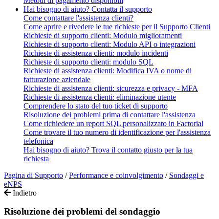
Metodi di pagamento disponibili
Hai bisogno di aiuto? Contatta il supporto
Come contattare l'assistenza clienti?
Come aprire e rivedere le tue richieste per il Supporto Clienti
Richieste di supporto clienti: Modulo miglioramenti
Richieste di supporto clienti: Modulo API o integrazioni
Richieste di assistenza clienti: modulo incidenti
Richieste di supporto clienti: modulo SQL
Richieste di assistenza clienti: Modifica IVA o nome di
fatturazione aziendale
Richieste di assistenza clienti: sicurezza e privacy - MFA
Richieste di assistenza clienti: eliminazione utente
Comprendere lo stato del tuo ticket di supporto
Risoluzione dei problemi prima di contattare l'assistenza
Come richiedere un report SQL personalizzato in Factorial
Come trovare il tuo numero di identificazione per l'assistenza
telefonica
Hai bisogno di aiuto? Trova il contatto giusto per la tua
richiesta
Pagina di Supporto
/
Performance e coinvolgimento
/
Sondaggi e
eNPS
Indietro
Risoluzione dei problemi del sondaggio