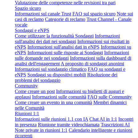
Valutazione delle competenze nelle revisioni tra pari
Spazio sicuro
Informazioni sul canale Trust
FAQ sul spazio sicuro
Note sui
casi di reclamo
Categorie di reclamo
Trust Channel - Canale
vocale
Sondaggi e eNPS
Come utilizzare la funzionalità Sondaggi
Informazioni
sull'analisi dei dati nei sondaggi
Informazioni sui risultati in
eNPS
Informazioni sull'analisi dati in eNPS
Informazioni su
eNPS
Informazioni sulle risposte ai Sondaggi
Informazioni
sulle domande nei sondaggi
Informazioni sulla dashboard di
analisi dell'engagement
A proposito di sondaggi anonimi
Informazioni sul sondaggio climatico
FAQ su sondaggi e
eNPS
Sondaggi su dispositivi mobili
Risoluzione dei
problemi del sondaggio
Community
Come creare un post
Informazioni su biglietti di auguri e
applausi
Informazioni sulle comunità
FAQ sulle Community
Come creare un evento in una comunità
Membri dinamici
nelle Comunità
Riunioni 1:1
Informazioni sulle riunioni 1.1 con IA
Chat AI in 1:1
Incontri
in presenza
Riunione tramite videochiamata
Trascrizioni AI
Note private in riunioni 1:1
Calendario intelligente e riunioni
ricorrenti