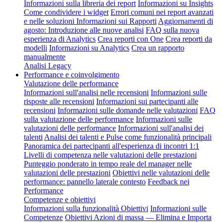
Informazioni sulla libreria dei report
Informazioni su Insights
Come condividere i widget
Errori comuni nei report avanzati
e nelle soluzioni
Informazioni sui Rapporti
Aggiornamenti di
agosto: Introduzione alle nuove analisi
FAQ sulla nuova
esperienza di Analytics
Crea reporti con One
Crea reporti da
modelli
Informazioni su Analytics
Crea un rapporto
manualmente
Analisi Legacy
Performance e coinvolgimento
Valutazione delle performance
Informazioni sull'analisi nelle recensioni
Informazioni sulle
risposte alle recensioni
Informazioni sui partecipanti alle
recensioni
Informazioni sulle domande nelle valutazioni
FAQ
sulla valutazione delle performance
Informazioni sulle
valutazioni delle performance
Informazioni sull'analisi dei
talenti
Analisi dei talenti e Pulse come funzionalità principali
Panoramica dei partecipanti all'esperienza di incontri 1:1
Livelli di competenza nelle valutazioni delle prestazioni
Punteggio ponderato in tempo reale del manager nelle
valutazioni delle prestazioni
Obiettivi nelle valutazioni delle
performance: pannello laterale contesto
Feedback nei
Performance
Competenze e obiettivi
Informazioni sulla funzionalità Obiettivi
Informazioni sulle
Competenze
Obiettivi Azioni di massa — Elimina e Importa