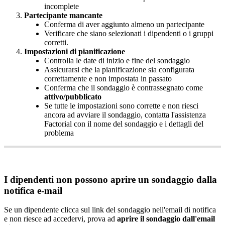
incomplete
Partecipante
mancante
Conferma
di
aver
aggiunto
almeno
un
partecipante
Verificare
che
siano
selezionati
i
dipendenti
o
i
gruppi
corretti
.
Impostazioni
di
pianificazione
Controlla
le
date
di
inizio
e
fine
del
sondaggio
Assicurarsi
che
la
pianificazione
sia
configurata
correttamente
e
non
impostata
in
passato
Conferma
che
il
sondaggio
è
contrassegnato
come
attivo
/
pubblicato
Se
tutte
le
impostazioni
sono
corrette
e
non
riesci
ancora
ad
avviare
il
sondaggio
,
contatta
l
'
assistenza
Factorial
con
il
nome
del
sondaggio
e
i
dettagli
del
problema
I
dipendenti
non
possono
aprire
un
sondaggio
dalla
notifica
e
-
mail
Se
un
dipendente
clicca
sul
link
del
sondaggio
nell
'
email
di
notifica
e
non
riesce
ad
accedervi
,
prova
ad
aprire
il
sondaggio
dall
'
email