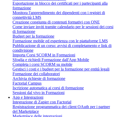
Esportazione in blocco dei certificati per i partecipanti alla
formazione
Monitora l'apprendimento dei dipendenti con i registri di
connettività LMS
Creazione congiunta di contenuti formativi con ONE
Come inviare inviti tramite calendario per le sessioni dei corsi
di formazione
Budget per la formazione
Formazione mobile ed esperienza con le piattaforme LMS
Pubblicazione di un corso: avvisi di completamento e link di
condivisione
Importa Corsi SCORM in Formazioni
Sfoglia e richiedi Formazione dall'App Mobile
Completa i corsi SCORM su mobile
Gestisci i costi e i budget per la formazione per entità legali
Formazione dei collaboratori
Archivia richieste di formazione
Factorial Campus
Iscrizione automatica ai corsi di formazione
Sessioni dal vivo in Formazioni
App e Integrazioni
Integrazione di Zapier con Factorial
Registrazione programmatica dei client OAuth per i partner
del Marketplace
Marketplace delle integrazioni