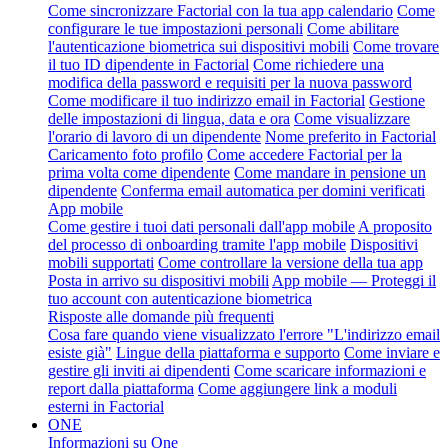
Come sincronizzare Factorial con la tua app calendario
Come
configurare le tue impostazioni personali
Come abilitare
l'autenticazione biometrica sui dispositivi mobili
Come trovare
il tuo ID dipendente in Factorial
Come richiedere una
modifica della password e requisiti per la nuova password
Come modificare il tuo indirizzo email in Factorial
Gestione
delle impostazioni di lingua, data e ora
Come visualizzare
l'orario di lavoro di un dipendente
Nome preferito in Factorial
Caricamento foto profilo
Come accedere Factorial per la
prima volta come dipendente
Come mandare in pensione un
dipendente
Conferma email automatica per domini verificati
App mobile
Come gestire i tuoi dati personali dall'app mobile
A proposito
del processo di onboarding tramite l'app mobile
Dispositivi
mobili supportati
Come controllare la versione della tua app
Posta in arrivo su dispositivi mobili
App mobile — Proteggi il
tuo account con autenticazione biometrica
Risposte alle domande più frequenti
Cosa fare quando viene visualizzato l'errore "L'indirizzo email
esiste già"
Lingue della piattaforma e supporto
Come inviare e
gestire gli inviti ai dipendenti
Come scaricare informazioni e
report dalla piattaforma
Come aggiungere link a moduli
esterni in Factorial
ONE
Informazioni su One