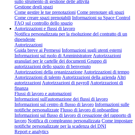
sullo strumento di gestione delle attività
Gestione degli spazi
Come gestire le tue prenotazioni
Come prenotare gli spazi
Come creare spazi prenotabili
Informazioni su Space Control
FAQ sul controllo dello spazio
Autorizzazioni e flussi di lavoro
Notifica personalizzata per la risoluzione del contratto di un
dipendente
Autorizzazioni
Guida breve ai Permessi
Informazioni sugli utenti esterni
Informazioni sul ruolo di Amministratore
Autorizzazioni
granulari per le cartelle dei documenti
Gruppo di
autorizzazioni dello spazio di benvenuto
Autorizzazioni della organizzazione
Autorizzazioni di tempo
Autorizzazioni di talento
Autorizzazioni della azienda
Altri
autorizzazioni
Autorizzazioni di payroll
Autorizzazioni di
finanza
Flussi di lavoro e automazioni
Informazioni sull'automazione dei flussi di lavoro
Informazioni sul centro di flusso di lavoro
Informazioni sulle
notifiche personalizzate
Flusso di lavoro di onboarding
Informazioni sul flusso di lavoro di cessazione del rapporto di
lavoro
Notifica di compleanno personalizzata
Come impostare
notifiche personalizzate per la scadenza del DNI
Report e analytics