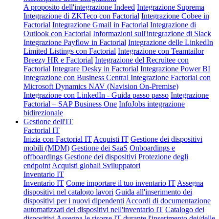
A proposito dell'integrazione Indeed
Integrazione Suprema
Integrazione di ZKTeco con Factorial
Integrazione Cobee in
Factorial
Integrazione Gmail in Factorial
Integrazione di
Outlook con Factorial
Informazioni sull'integrazione di Slack
Integrazione Payflow in Factorial
Integrazione delle LinkedIn
Limited Listings con Factorial
Integrazione con Teamtailor
Breezy HR e Factorial
Integrazione del Recruitee con
Factorial
Integrare Desky in Factorial
Integrazione Power BI
Integrazione con Business Central
Integrazione Factorial con
Microsoft Dynamics NAV (Navision On-Premise)
Integrazione con LinkedIn - Guida passo passo
Integrazione
Factorial – SAP Business One
InfoJobs integrazione
bidirezionale
Gestione dell'IT
Factorial IT
Inizia con Factorial IT
Acquisti IT
Gestione dei dispositivi
mobili (MDM)
Gestione dei SaaS
Onboardings e
offboardings
Gestione dei dispositivi
Protezione degli
endpoint
Acquisti globali
Sviluppatori
Inventario IT
Inventario IT
Come importare il tuo inventario IT
Assegna
dispositivi nel catalogo lavori
Guida all'inserimento dei
dispositivi per i nuovi dipendenti
Accordi di documentazione
automatizzati dei dispositivi nell'inventario IT
Catalogo dei
dispositivi
Assegna le risorse IT durante l'inserimento dei/delle