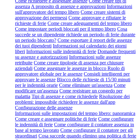
Come richiedere e assegnare assenze
Come creare tipi di
assenza
A proposito di assenze e approvazioni
Informazioni
sull'approvatore del tempo libero
Come creare sistemi di
approvazione dei permessi
Come approvare e rifiutare le
richieste di ferie
Come creare adeguamenti del tempo libero
Come impostare periodi bloccati per il tempo libero
Cosa
succede se un dipendente richiede un periodo di ferie durante
un periodo bloccato?
Come esportare il report delle assenze
dei tuoi dipendenti
Informazioni sul calendario dei giorni
liberi
Informazioni sulle indennità di ferie
Domande frequenti
su assenze e autorizzazioni
Informazioni sulle assenze
retribuite
Come creare tipologie di assenza per chiusure
aziendali
Come assegnare le assenze in blocco
Ruolo di
approvatore globale per le assenze
Consigli intelligenti per
approvare le assenze
Blocco delle richieste di 15/30 minuti
per le indennità orarie
Come eliminare un'assenza
Come
modificare un'assenza
Come registrare un congedo per
malattia
Tipi di assenze e come richiederle
Risoluzione dei
problemi: impossibile richiedere le assenze dall'app
Configurazione delle assenze
Informazioni sulle impostazioni del tempo libero: panoramica
Come creare e assegnare politiche di ferie
Come configurare
le indennità di ferie
Come configurare il contatore assenza in
base al tempo lavorato
Come configurare il contatore per gli
straordinari
Cosa succede quando elimino una politica di ferie