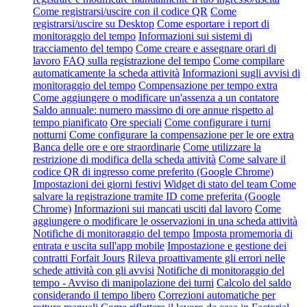
Come registrarsi/uscire con il codice QR
Come
registrarsi/uscire su Desktop
Come esportare i report di
monitoraggio del tempo
Informazioni sui sistemi di
tracciamento del tempo
Come creare e assegnare orari di
lavoro
FAQ sulla registrazione del tempo
Come compilare
automaticamente la scheda attività
Informazioni sugli avvisi di
monitoraggio del tempo
Compensazione per tempo extra
Come aggiungere o modificare un'assenza a un contatore
Saldo annuale: numero massimo di ore annue rispetto al
tempo pianificato
Ore speciali
Come configurare i turni
notturni
Come configurare la compensazione per le ore extra
Banca delle ore e ore straordinarie
Come utilizzare la
restrizione di modifica della scheda attività
Come salvare il
codice QR di ingresso come preferito (Google Chrome)
Impostazioni dei giorni festivi
Widget di stato del team
Come
salvare la registrazione tramite ID come preferita (Google
Chrome)
Informazioni sui mancati usciti dal lavoro
Come
aggiungere o modificare le osservazioni in una scheda attività
Notifiche di monitoraggio del tempo
Imposta promemoria di
entrata e uscita sull'app mobile
Impostazione e gestione dei
contratti Forfait Jours
Rileva proattivamente gli errori nelle
schede attività con gli avvisi
Notifiche di monitoraggio del
tempo - Avviso di manipolazione dei turni
Calcolo del saldo
considerando il tempo libero
Correzioni automatiche per