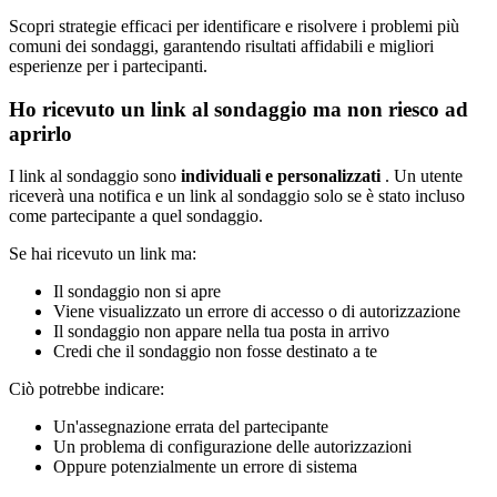
Scopri strategie efficaci per identificare e risolvere i problemi più
comuni dei sondaggi, garantendo risultati affidabili e migliori
esperienze per i partecipanti.
Ho
ricevuto
un
link
al
sondaggio
ma
non
riesco
ad
aprirlo
I
link
al
sondaggio
sono
individuali
e
personalizzati
.
Un
utente
ricever
à
una
notifica
e
un
link
al
sondaggio
solo
se
è
stato
incluso
come
partecipante
a
quel
sondaggio
.
Se
hai
ricevuto
un
link
ma
:
Il
sondaggio
non
si
apre
Viene
visualizzato
un
errore
di
accesso
o
di
autorizzazione
Il
sondaggio
non
appare
nella
tua
posta
in
arrivo
Credi
che
il
sondaggio
non
fosse
destinato
a
te
Ci
ò
potrebbe
indicare
:
Un
'
assegnazione
errata
del
partecipante
Un
problema
di
configurazione
delle
autorizzazioni
Oppure
potenzialmente
un
errore
di
sistema