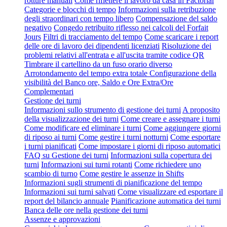
rotture manuali
Come riflettere il lavoro da casa in Factorial
Categorie e blocchi di tempo
Informazioni sulla retribuzione
degli straordinari con tempo libero
Compensazione del saldo
negativo
Congedo retribuito riflesso nei calcoli del Forfait
Jours
Filtri di tracciamento del tempo
Come scaricare i report
delle ore di lavoro dei dipendenti licenziati
Risoluzione dei
problemi relativi all'entrata e all'uscita tramite codice QR
Timbrare il cartellino da un fuso orario diverso
Arrotondamento del tempo extra totale
Configurazione della
visibilità del Banco ore, Saldo e Ore Extra/Ore
Complementari
Gestione dei turni
Informazioni sullo strumento di gestione dei turni
A proposito
della visualizzazione dei turni
Come creare e assegnare i turni
Come modificare ed eliminare i turni
Come aggiungere giorni
di riposo ai turni
Come gestire i turni notturni
Come esportare
i turni pianificati
Come impostare i giorni di riposo automatici
FAQ su Gestione dei turni
Informazioni sulla copertura dei
turni
Informazioni sui turni rotanti
Come richiedere uno
scambio di turno
Come gestire le assenze in Shifts
Informazioni sugli strumenti di pianificazione del tempo
Informazioni sui turni salvati
Come visualizzare ed esportare il
report del bilancio annuale
Pianificazione automatica dei turni
Banca delle ore nella gestione dei turni
Assenze e approvazioni