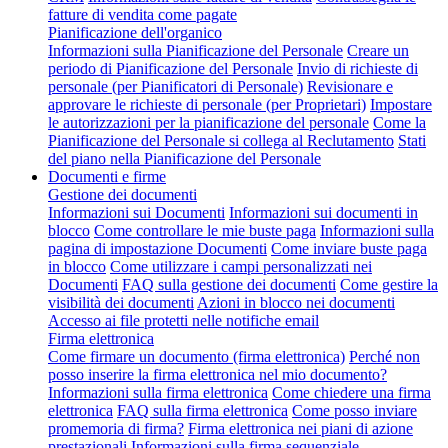
fatture di vendita come pagate
Pianificazione dell'organico
Informazioni sulla Pianificazione del Personale
Creare un
periodo di Pianificazione del Personale
Invio di richieste di
personale (per Pianificatori di Personale)
Revisionare e
approvare le richieste di personale (per Proprietari)
Impostare
le autorizzazioni per la pianificazione del personale
Come la
Pianificazione del Personale si collega al Reclutamento
Stati
del piano nella Pianificazione del Personale
Documenti e firme
Gestione dei documenti
Informazioni sui Documenti
Informazioni sui documenti in
blocco
Come controllare le mie buste paga
Informazioni sulla
pagina di impostazione Documenti
Come inviare buste paga
in blocco
Come utilizzare i campi personalizzati nei
Documenti
FAQ sulla gestione dei documenti
Come gestire la
visibilità dei documenti
Azioni in blocco nei documenti
Accesso ai file protetti nelle notifiche email
Firma elettronica
Come firmare un documento (firma elettronica)
Perché non
posso inserire la firma elettronica nel mio documento?
Informazioni sulla firma elettronica
Come chiedere una firma
elettronica
FAQ sulla firma elettronica
Come posso inviare
promemoria di firma?
Firma elettronica nei piani di azione
prestazionali
Informazioni sulla firma sequenziale