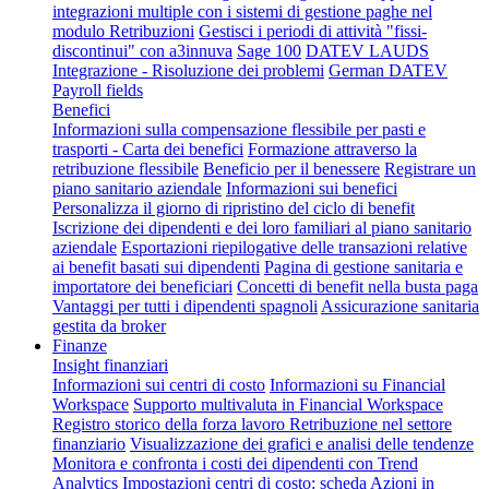
integrazioni multiple con i sistemi di gestione paghe nel
modulo Retribuzioni
Gestisci i periodi di attività "fissi-
discontinui" con a3innuva
Sage 100
DATEV LAUDS
Integrazione - Risoluzione dei problemi
German DATEV
Payroll fields
Benefici
Informazioni sulla compensazione flessibile per pasti e
trasporti - Carta dei benefici
Formazione attraverso la
retribuzione flessibile
Beneficio per il benessere
Registrare un
piano sanitario aziendale
Informazioni sui benefici
Personalizza il giorno di ripristino del ciclo di benefit
Iscrizione dei dipendenti e dei loro familiari al piano sanitario
aziendale
Esportazioni riepilogative delle transazioni relative
ai benefit basati sui dipendenti
Pagina di gestione sanitaria e
importatore dei beneficiari
Concetti di benefit nella busta paga
Vantaggi per tutti i dipendenti spagnoli
Assicurazione sanitaria
gestita da broker
Finanze
Insight finanziari
Informazioni sui centri di costo
Informazioni su Financial
Workspace
Supporto multivaluta in Financial Workspace
Registro storico della forza lavoro
Retribuzione nel settore
finanziario
Visualizzazione dei grafici e analisi delle tendenze
Monitora e confronta i costi dei dipendenti con Trend
Analytics
Impostazioni centri di costo: scheda Azioni in