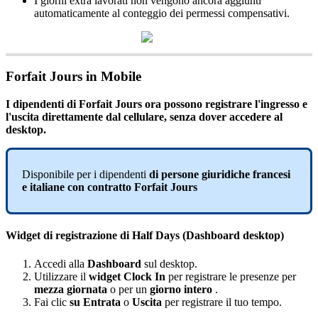
I
giorni
extra
lavorati
non
vengono
ancora
aggiunti
automaticamente
al
conteggio
dei
permessi
compensativi
.
Forfait
Jours
in
Mobile
I
dipendenti
di
Forfait
Jours
ora
possono
registrare
l
'
ingresso
e
l
'
uscita
direttamente
dal
cellulare
,
senza
dover
accedere
al
desktop
.
Disponibile
per
i
dipendenti
di
persone
giuridiche
francesi
e
italiane
con
contratto
Forfait
Jours
Widget
di
registrazione
di
Half
Days
(
Dashboard
desktop
)
Accedi
alla
Dashboard
sul
desktop
.
Utilizzare
il
widget
Clock
In
per
registrare
le
presenze
per
mezza
giornata
o
per
un
giorno
intero
.
Fai
clic
su
Entrata
o
Uscita
per
registrare
il
tuo
tempo
.