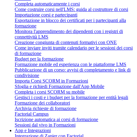
Completa automaticamente i corsi
Come costruire corsi nell'LMS: guida al costruttore di corsi
Importazione corsi e partecipanti
Esportazione in blocco dei certificati per i partecipanti alla
formazione
Monitora l'apprendimento dei dipendenti con i registri di
connettività LMS
Creazione congiunta di contenuti formativi con ONE
Come inviare inviti tramite calendario per le sessioni dei corsi
di formazione
Budget per la formazione
Formazione mobile ed esperienza con le piattaforme LMS
Pubblicazione di un corso: avvisi di completamento e link di
condivisione
Importa Corsi SCORM in Formazioni
Sfoglia e richiedi Formazione dall'App Mobile
Completa i corsi SCORM su mobile
Gestisci i costi e i budget per la formazione per entità legali
Formazione dei collaboratori
Archivia richieste di formazione
Factorial Campus
Iscrizione automatica ai corsi di formazione
Sessioni dal vivo in Formazioni
App e Integrazioni
Integrazione di Zapier con Factorial