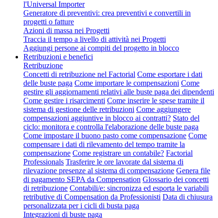
l'Universal Importer
Generatore di preventivi: crea preventivi e convertili in
progetti o fatture
Azioni di massa nei Progetti
Traccia il tempo a livello di attività nei Progetti
Aggiungi persone ai compiti del progetto in blocco
Retribuzioni e benefici
Retribuzione
Concetti di retribuzione nel Factorial
Come esportare i dati
delle buste paga
Come importare le compensazioni
Come
gestire gli aggiornamenti relativi alle buste paga dei dipendenti
Come gestire i risarcimenti
Come inserire le spese tramite il
sistema di gestione delle retribuzioni
Come aggiungere
compensazioni aggiuntive in blocco ai contratti?
Stato del
ciclo: monitora e controlla l'elaborazione delle buste paga
Come impostare il buono pasto come compensazione
Come
compensare i dati di rilevamento del tempo tramite la
compensazione
Come registrare un contabile?
Factorial
Professionals
Trasferire le ore lavorate dal sistema di
rilevazione presenze al sistema di compensazione
Genera file
di pagamento SEPA da Compensation
Glossario dei concetti
di retribuzione
Contabili/e: sincronizza ed esporta le variabili
retributive di Compensation da Professionisti
Data di chiusura
personalizzata per i cicli di busta paga
Integrazioni di buste paga