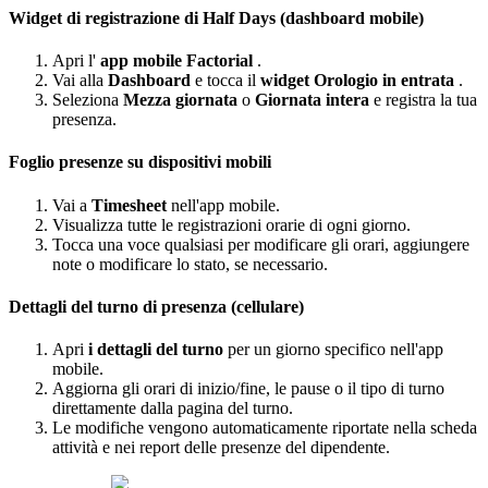
Widget
di
registrazione
di
Half
Days
(
dashboard
mobile
)
Apri
l
'
app
mobile
Factorial
.
Vai
alla
Dashboard
e
tocca
il
widget
Orologio
in
entrata
.
Seleziona
Mezza
giornata
o
Giornata
intera
e
registra
la
tua
presenza
.
Foglio
presenze
su
dispositivi
mobili
Vai
a
Timesheet
nell
'
app
mobile
.
Visualizza
tutte
le
registrazioni
orarie
di
ogni
giorno
.
Tocca
una
voce
qualsiasi
per
modificare
gli
orari
,
aggiungere
note
o
modificare
lo
stato
,
se
necessario
.
Dettagli
del
turno
di
presenza
(
cellulare
)
Apri
i
dettagli
del
turno
per
un
giorno
specifico
nell
'
app
mobile
.
Aggiorna
gli
orari
di
inizio
/
fine
,
le
pause
o
il
tipo
di
turno
direttamente
dalla
pagina
del
turno
.
Le
modifiche
vengono
automaticamente
riportate
nella
scheda
attivit
à
e
nei
report
delle
presenze
del
dipendente
.