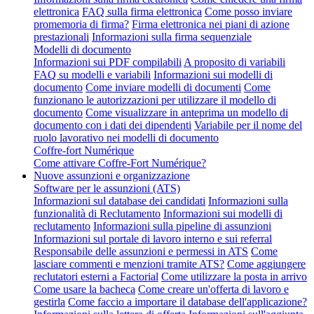
elettronica
FAQ sulla firma elettronica
Come posso inviare
promemoria di firma?
Firma elettronica nei piani di azione
prestazionali
Informazioni sulla firma sequenziale
Modelli di documento
Informazioni sui PDF compilabili
A proposito di variabili
FAQ su modelli e variabili
Informazioni sui modelli di
documento
Come inviare modelli di documenti
Come
funzionano le autorizzazioni per utilizzare il modello di
documento
Come visualizzare in anteprima un modello di
documento con i dati dei dipendenti
Variabile per il nome del
ruolo lavorativo nei modelli di documento
Coffre-fort Numérique
Come attivare Coffre-Fort Numérique?
Nuove assunzioni e organizzazione
Software per le assunzioni (ATS)
Informazioni sul database dei candidati
Informazioni sulla
funzionalità di Reclutamento
Informazioni sui modelli di
reclutamento
Informazioni sulla pipeline di assunzioni
Informazioni sul portale di lavoro interno e sui referral
Responsabile delle assunzioni e permessi in ATS
Come
lasciare commenti e menzioni tramite ATS?
Come aggiungere
reclutatori esterni a Factorial
Come utilizzare la posta in arrivo
Come usare la bacheca
Come creare un'offerta di lavoro e
gestirla
Come faccio a importare il database dell'applicazione?