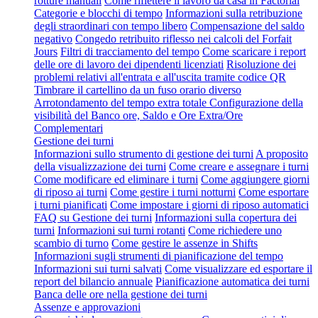
rotture manuali
Come riflettere il lavoro da casa in Factorial
Categorie e blocchi di tempo
Informazioni sulla retribuzione
degli straordinari con tempo libero
Compensazione del saldo
negativo
Congedo retribuito riflesso nei calcoli del Forfait
Jours
Filtri di tracciamento del tempo
Come scaricare i report
delle ore di lavoro dei dipendenti licenziati
Risoluzione dei
problemi relativi all'entrata e all'uscita tramite codice QR
Timbrare il cartellino da un fuso orario diverso
Arrotondamento del tempo extra totale
Configurazione della
visibilità del Banco ore, Saldo e Ore Extra/Ore
Complementari
Gestione dei turni
Informazioni sullo strumento di gestione dei turni
A proposito
della visualizzazione dei turni
Come creare e assegnare i turni
Come modificare ed eliminare i turni
Come aggiungere giorni
di riposo ai turni
Come gestire i turni notturni
Come esportare
i turni pianificati
Come impostare i giorni di riposo automatici
FAQ su Gestione dei turni
Informazioni sulla copertura dei
turni
Informazioni sui turni rotanti
Come richiedere uno
scambio di turno
Come gestire le assenze in Shifts
Informazioni sugli strumenti di pianificazione del tempo
Informazioni sui turni salvati
Come visualizzare ed esportare il
report del bilancio annuale
Pianificazione automatica dei turni
Banca delle ore nella gestione dei turni
Assenze e approvazioni