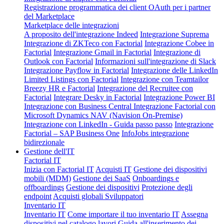
Registrazione programmatica dei client OAuth per i partner
del Marketplace
Marketplace delle integrazioni
A proposito dell'integrazione Indeed
Integrazione Suprema
Integrazione di ZKTeco con Factorial
Integrazione Cobee in
Factorial
Integrazione Gmail in Factorial
Integrazione di
Outlook con Factorial
Informazioni sull'integrazione di Slack
Integrazione Payflow in Factorial
Integrazione delle LinkedIn
Limited Listings con Factorial
Integrazione con Teamtailor
Breezy HR e Factorial
Integrazione del Recruitee con
Factorial
Integrare Desky in Factorial
Integrazione Power BI
Integrazione con Business Central
Integrazione Factorial con
Microsoft Dynamics NAV (Navision On-Premise)
Integrazione con LinkedIn - Guida passo passo
Integrazione
Factorial – SAP Business One
InfoJobs integrazione
bidirezionale
Gestione dell'IT
Factorial IT
Inizia con Factorial IT
Acquisti IT
Gestione dei dispositivi
mobili (MDM)
Gestione dei SaaS
Onboardings e
offboardings
Gestione dei dispositivi
Protezione degli
endpoint
Acquisti globali
Sviluppatori
Inventario IT
Inventario IT
Come importare il tuo inventario IT
Assegna
dispositivi nel catalogo lavori
Guida all'inserimento dei