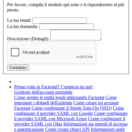
Per favore, compila il modulo qui sotto e ti risponderemo al più
presto.
La tua email:
La tua domanda:
Descrizione (Dettagli):
Prima volta in Factorial? Comincia da qui!
Gestione dell'account aziendale
Come gestire le entità legali utilizzando Factorial
Come
impostare i dettagli dell'azienda
Come creare un account
Factorial
Come configurare il Single Sign-On (SSO)
Come
configurare il provider SAML con Google
Come configurare
il provider SAML con Microsoft Azure
Come configurare il
provider SAML con Okta
Informazioni sui metodi di accesso
e autenticazione
Come creare chiavi API
Informazioni sugli