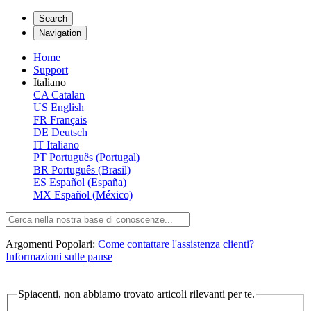
Search
Navigation
Home
Support
Italiano
CA
Catalan
US
English
FR
Français
DE
Deutsch
IT
Italiano
PT
Português (Portugal)
BR
Português (Brasil)
ES
Español (España)
MX
Español (México)
Argomenti Popolari:
Come contattare l'assistenza clienti?
Informazioni sulle pause
Spiacenti, non abbiamo trovato articoli rilevanti per te.