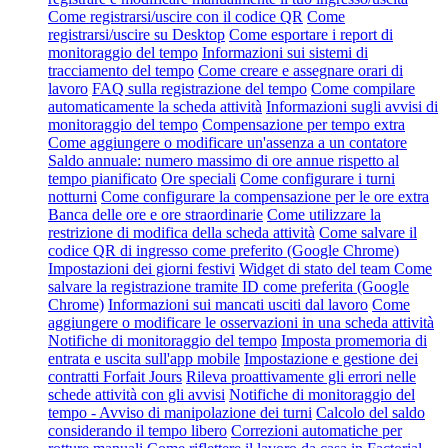
Come registrarsi/uscire con il codice QR
Come
registrarsi/uscire su Desktop
Come esportare i report di
monitoraggio del tempo
Informazioni sui sistemi di
tracciamento del tempo
Come creare e assegnare orari di
lavoro
FAQ sulla registrazione del tempo
Come compilare
automaticamente la scheda attività
Informazioni sugli avvisi di
monitoraggio del tempo
Compensazione per tempo extra
Come aggiungere o modificare un'assenza a un contatore
Saldo annuale: numero massimo di ore annue rispetto al
tempo pianificato
Ore speciali
Come configurare i turni
notturni
Come configurare la compensazione per le ore extra
Banca delle ore e ore straordinarie
Come utilizzare la
restrizione di modifica della scheda attività
Come salvare il
codice QR di ingresso come preferito (Google Chrome)
Impostazioni dei giorni festivi
Widget di stato del team
Come
salvare la registrazione tramite ID come preferita (Google
Chrome)
Informazioni sui mancati usciti dal lavoro
Come
aggiungere o modificare le osservazioni in una scheda attività
Notifiche di monitoraggio del tempo
Imposta promemoria di
entrata e uscita sull'app mobile
Impostazione e gestione dei
contratti Forfait Jours
Rileva proattivamente gli errori nelle
schede attività con gli avvisi
Notifiche di monitoraggio del
tempo - Avviso di manipolazione dei turni
Calcolo del saldo
considerando il tempo libero
Correzioni automatiche per