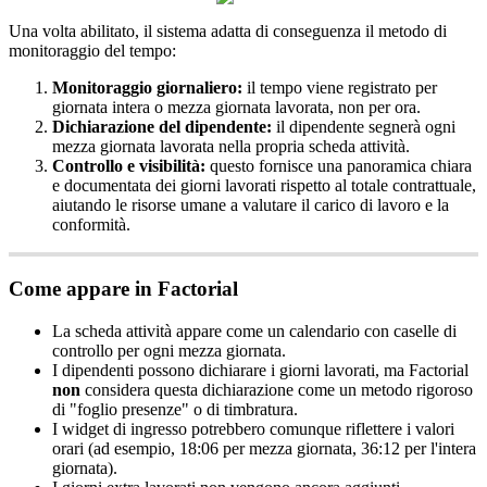
Una
volta
abilitato
,
il
sistema
adatta
di
conseguenza
il
metodo
di
monitoraggio
del
tempo
:
Monitoraggio
giornaliero
:
il
tempo
viene
registrato
per
giornata
intera
o
mezza
giornata
lavorata
,
non
per
ora
.
Dichiarazione
del
dipendente
:
il
dipendente
segner
à
ogni
mezza
giornata
lavorata
nella
propria
scheda
attivit
à
.
Controllo
e
visibilit
à
:
questo
fornisce
una
panoramica
chiara
e
documentata
dei
giorni
lavorati
rispetto
al
totale
contrattuale
,
aiutando
le
risorse
umane
a
valutare
il
carico
di
lavoro
e
la
conformit
à
.
Come
appare
in
Factorial
La
scheda
attivit
à
appare
come
un
calendario
con
caselle
di
controllo
per
ogni
mezza
giornata
.
I
dipendenti
possono
dichiarare
i
giorni
lavorati
,
ma
Factorial
non
considera
questa
dichiarazione
come
un
metodo
rigoroso
di
"
foglio
presenze
"
o
di
timbratura
.
I
widget
di
ingresso
potrebbero
comunque
riflettere
i
valori
orari
(
ad
esempio
,
18
:
06
per
mezza
giornata
,
36
:
12
per
l
'
intera
giornata
)
.