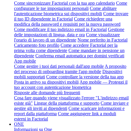
Come sincronizzare Factorial con la tua app calendario
Come
configurare le tue impostazioni personali
Come abilitare
l'autenticazione biometrica sui dispositivi mobili
Come trovare
il tuo ID dipendente in Factorial
Come richiedere una
modifica della password e requisiti per la nuova password
Come modificare il tuo indirizzo email in Factorial
Gestione
delle impostazioni di lingua, data e ora
Come visualizzare
l'orario di lavoro di un dipendente
Nome preferito in Factorial
Caricamento foto profilo
Come accedere Factorial per la
prima volta come dipendente
Come mandare in pensione un
dipendente
Conferma email automatica per domini verificati
App mobile
Come gestire i tuoi dati personali dall'app mobile
A proposito
del processo di onboarding tramite l'app mobile
Dispositivi
mobili supportati
Come controllare la versione della tua app
Posta in arrivo su dispositivi mobili
App mobile — Proteggi il
tuo account con autenticazione biometrica
Risposte alle domande più frequenti
Cosa fare quando viene visualizzato l'errore "L'indirizzo email
esiste già"
Lingue della piattaforma e supporto
Come inviare e
gestire gli inviti ai dipendenti
Come scaricare informazioni e
report dalla piattaforma
Come aggiungere link a moduli
esterni in Factorial
ONE
Informazioni su One