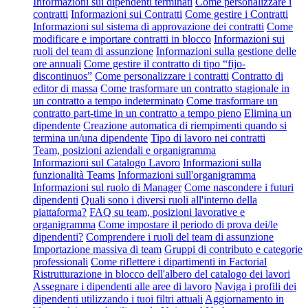
Informazioni sui dipendenti terminati
Come personalizzare i
contratti
Informazioni sui Contratti
Come gestire i Contratti
Informazioni sul sistema di approvazione dei contratti
Come
modificare e importare contratti in blocco
Informazioni sui
ruoli del team di assunzione
Informazioni sulla gestione delle
ore annuali
Come gestire il contratto di tipo “fijo-
discontinuos”
Come personalizzare i contratti
Contratto di
editor di massa
Come trasformare un contratto stagionale in
un contratto a tempo indeterminato
Come trasformare un
contratto part-time in un contratto a tempo pieno
Elimina un
dipendente
Creazione automatica di riempimenti quando si
termina un/una dipendente
Tipo di lavoro nei contratti
Team, posizioni aziendali e organigramma
Informazioni sul Catalogo Lavoro
Informazioni sulla
funzionalità Teams
Informazioni sull'organigramma
Informazioni sul ruolo di Manager
Come nascondere i futuri
dipendenti
Quali sono i diversi ruoli all'interno della
piattaforma?
FAQ su team, posizioni lavorative e
organigramma
Come impostare il periodo di prova dei/le
dipendenti?
Comprendere i ruoli del team di assunzione
Importazione massiva di team
Gruppi di contributo e categorie
professionali
Come riflettere i dipartimenti in Factorial
Ristrutturazione in blocco dell'albero del catalogo dei lavori
Assegnare i dipendenti alle aree di lavoro
Naviga i profili dei
dipendenti utilizzando i tuoi filtri attuali
Aggiornamento in