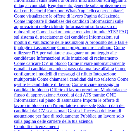
Informazioni sulla lettera di offerta
Informazioni sull'aggiunta
di tag ai candidati
Regolamento generale sulla protezione dei
dati con Factorial
Funzione WhatsApp "clicca per chattare"
Come visualizzare le offerte di lavoro
Pagina dell'azienda
Come importare il database dei candidati
Informazioni sulle
approvazioni delle richieste
Informazioni sullo spazio di
onboarding
Come lasciare note e menzioni tramite ATS?
FAQ
sul sistema di tracciamento dei candidati
Informazioni sui
moduli di valutazione delle assunzioni
A proposito delle fasi e
tipologie di assunzione
Come programmare i colloqui
Come
utilizzare l'IA per valutare e assegnare un punteggio alle
candidature
Informazioni sulle intuizioni di reclutamento
Come caricare CV in blocco
Come inviare automaticamente
e-mail ai candidati quando si passa da una fase all'altra
Come
configurare i modelli di messaggi di rifiuto
Integrazione
multiportale
Come chiamare i candidati dal tuo telefono
Come
gestire le candidature di lavoro
Come inviare messaggi ai
candidati in blocco
Offerte di lavoro premium: Marketplace e
flusso di approvazione
Accedi ai dati ATS tramite ONE
Informazioni sul piano di assunzione
Importa le offerte di
lavoro in blocco con l'importatore universale
Estrai i dati dei
candidati dai CV scansionati
Gestisci l'accesso del team di
assunzione per fase di reclutamento
Pubblica un lavoro solo
sulla pagina delle carriere della tua azienda
Contratti e licenziamenti