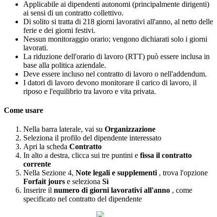
Applicabile
ai
dipendenti
autonomi
(
principalmente
dirigenti
)
ai
sensi
di
un
contratto
collettivo
.
Di
solito
si
tratta
di
218
giorni
lavorativi
all
'
anno
,
al
netto
delle
ferie
e
dei
giorni
festivi
.
Nessun
monitoraggio
orario
;
vengono
dichiarati
solo
i
giorni
lavorati
.
La
riduzione
dell
'
orario
di
lavoro
(
RTT
)
pu
ò
essere
inclusa
in
base
alla
politica
aziendale
.
Deve
essere
incluso
nel
contratto
di
lavoro
o
nell
'
addendum
.
I
datori
di
lavoro
devono
monitorare
il
carico
di
lavoro
,
il
riposo
e
l
'
equilibrio
tra
lavoro
e
vita
privata
.
Come
usare
Nella
barra
laterale
,
vai
su
Organizzazione
Seleziona
il
profilo
del
dipendente
interessato
Apri
la
scheda
Contratto
In
alto
a
destra
,
clicca
sui
tre
puntini
e
fissa
il
contratto
corrente
Nella
Sezione
4
,
Note
legali
e
supplementi
,
trova
l
'
opzione
Forfait
jours
e
seleziona
S
ì
Inserire
il
numero
di
giorni
lavorativi
all
'
anno
,
come
specificato
nel
contratto
del
dipendente