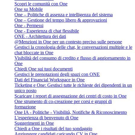
Scopri le comunità con One
One su Mobile
One – Politiche di assenza e intelligenza del sistema
One – Gestione del tempo libero & approvazioni
One - Permessi
One - Esperienza di chat flessibile
ONE - Architettura dei dati
@Menzioni in One per un contesto preciso sulle persone
Gestisci la cronologia delle chat, le conversazioni multiple e le
chat bloccate in One
Visibilità del consumo di credito e flusso di aggiornamento in
One
Chiedi One sui tuoi documenti
Gestisci le prenotazioni degli spazi con ONE
Dati del Financial Workspace in One
Ticketing e One: Gestisci tutte le richieste dei dipendenti in un
unico posto
Scaricare i report di assegnazione dei centri di costo in One
One strumento di co-creazione per corsi e gruppi di
formazione
One IA - Politiche - Visibilità, Notifiche & Riconoscimento
L'esperienza di benvenuto di One
Suggerimenti in One
Chiedi a One i risultati del tuo sondaggio
Aggiungere candidati caricando CV in One