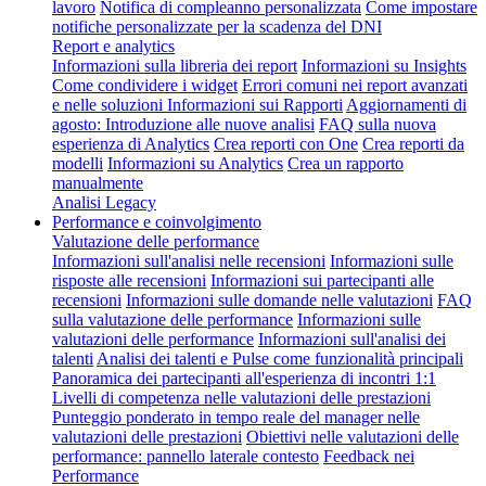
lavoro
Notifica di compleanno personalizzata
Come impostare
notifiche personalizzate per la scadenza del DNI
Report e analytics
Informazioni sulla libreria dei report
Informazioni su Insights
Come condividere i widget
Errori comuni nei report avanzati
e nelle soluzioni
Informazioni sui Rapporti
Aggiornamenti di
agosto: Introduzione alle nuove analisi
FAQ sulla nuova
esperienza di Analytics
Crea reporti con One
Crea reporti da
modelli
Informazioni su Analytics
Crea un rapporto
manualmente
Analisi Legacy
Performance e coinvolgimento
Valutazione delle performance
Informazioni sull'analisi nelle recensioni
Informazioni sulle
risposte alle recensioni
Informazioni sui partecipanti alle
recensioni
Informazioni sulle domande nelle valutazioni
FAQ
sulla valutazione delle performance
Informazioni sulle
valutazioni delle performance
Informazioni sull'analisi dei
talenti
Analisi dei talenti e Pulse come funzionalità principali
Panoramica dei partecipanti all'esperienza di incontri 1:1
Livelli di competenza nelle valutazioni delle prestazioni
Punteggio ponderato in tempo reale del manager nelle
valutazioni delle prestazioni
Obiettivi nelle valutazioni delle
performance: pannello laterale contesto
Feedback nei
Performance