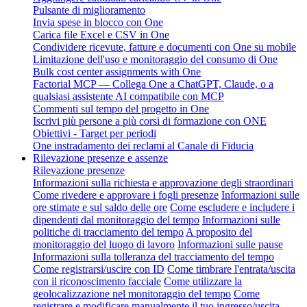
Pulsante di miglioramento
Invia spese in blocco con One
Carica file Excel e CSV in One
Condividere ricevute, fatture e documenti con One su mobile
Limitazione dell'uso e monitoraggio del consumo di One
Bulk cost center assignments with One
Factorial MCP — Collega One a ChatGPT, Claude, o a
qualsiasi assistente AI compatibile con MCP
Commenti sul tempo del progetto in One
Iscrivi più persone a più corsi di formazione con ONE
Obiettivi - Target per periodi
One instradamento dei reclami al Canale di Fiducia
Rilevazione presenze e assenze
Rilevazione presenze
Informazioni sulla richiesta e approvazione degli straordinari
Come rivedere e approvare i fogli presenze
Informazioni sulle
ore stimate e sul saldo delle ore
Come escludere e includere i
dipendenti dal monitoraggio del tempo
Informazioni sulle
politiche di tracciamento del tempo
A proposito del
monitoraggio del luogo di lavoro
Informazioni sulle pause
Informazioni sulla tolleranza del tracciamento del tempo
Come registrarsi/uscire con ID
Come timbrare l'entrata/uscita
con il riconoscimento facciale
Come utilizzare la
geolocalizzazione nel monitoraggio del tempo
Come
registrare e modificare manualmente il tuo ingresso/uscita