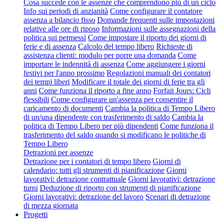
Cosa succede con le assenze che comprendono più di un ciclo
Info sui periodi di anzianità
Come configurare il contatore
assenza a bilancio fisso
Domande frequenti sulle impostazioni
relative alle ore di riposo
Informazioni sulle assegnazioni della
politica sui permessi
Come impostare il riporto dei giorni di
ferie e di assenza
Calcolo del tempo libero
Richieste di
assistenza clienti: modulo per porre una domanda
Come
importare le indennità di assenza
Come aggiungere i giorni
festivi per l'anno prossimo
Regolazioni manuali dei contatori
dei tempi liberi
Modificare il totale dei giorni di ferie tra gli
anni
Come funziona il riporto a fine anno
Forfait Jours: Cicli
flessibili
Come configurare un'assenza per consentire il
caricamento di documenti
Cambia la politica di Tempo Libero
di un/una dipendente con trasferimento di saldo
Cambia la
politica di Tempo Libero per più dipendenti
Come funziona il
trasferimento del saldo quando si modificano le politiche di
Tempo Libero
Detrazioni per assenze
Detrazione per i contatori di tempo libero
Giorni di
calendario: tutti gli strumenti di pianificazione
Giorni
lavorativi: detrazione contrattuale
Giorni lavorativi: detrazione
turni
Deduzione di riporto con strumenti di pianificazione
Giorni lavorativi: detrazione del lavoro
Scenari di detrazione
di mezza giornata
Progetti