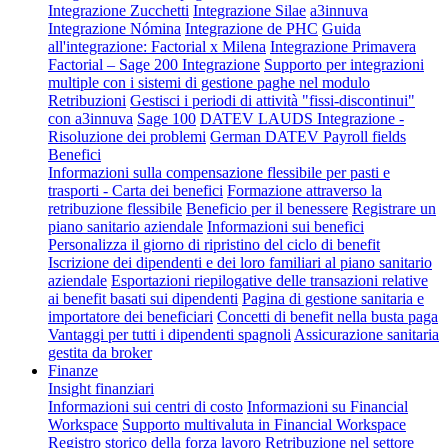
Integrazione Zucchetti
Integrazione Silae
a3innuva
Integrazione Nómina
Integrazione de PHC
Guida
all'integrazione: Factorial x Milena
Integrazione Primavera
Factorial – Sage 200 Integrazione
Supporto per integrazioni
multiple con i sistemi di gestione paghe nel modulo
Retribuzioni
Gestisci i periodi di attività "fissi-discontinui"
con a3innuva
Sage 100
DATEV LAUDS Integrazione -
Risoluzione dei problemi
German DATEV Payroll fields
Benefici
Informazioni sulla compensazione flessibile per pasti e
trasporti - Carta dei benefici
Formazione attraverso la
retribuzione flessibile
Beneficio per il benessere
Registrare un
piano sanitario aziendale
Informazioni sui benefici
Personalizza il giorno di ripristino del ciclo di benefit
Iscrizione dei dipendenti e dei loro familiari al piano sanitario
aziendale
Esportazioni riepilogative delle transazioni relative
ai benefit basati sui dipendenti
Pagina di gestione sanitaria e
importatore dei beneficiari
Concetti di benefit nella busta paga
Vantaggi per tutti i dipendenti spagnoli
Assicurazione sanitaria
gestita da broker
Finanze
Insight finanziari
Informazioni sui centri di costo
Informazioni su Financial
Workspace
Supporto multivaluta in Financial Workspace
Registro storico della forza lavoro
Retribuzione nel settore