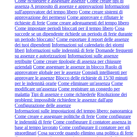
Come richiedere e assegnare assenze
Come creare tipi di
assenza
A proposito di assenze e approvazioni
Informazioni
sull'approvatore del tempo libero
Come creare sistemi di
approvazione dei permessi
Come approvare e rifiutare le
richieste di ferie
Come creare adeguamenti del tempo libero
Come impostare periodi bloccati per il tempo libero
Cosa
succede se un dipendente richiede un periodo di ferie durante
un periodo bloccato?
Come esportare il report delle assenze
dei tuoi dipendenti
Informazioni sul calendario dei giorni
liberi
Informazioni sulle indennità di ferie
Domande frequenti
su assenze e autorizzazioni
Informazioni sulle assenze
retribuite
Come creare tipologie di assenza per chiusure
aziendali
Come assegnare le assenze in blocco
Ruolo di
approvatore globale per le assenze
Consigli intelligenti per
approvare le assenze
Blocco delle richieste di 15/30 minuti
per le indennità orarie
Come eliminare un'assenza
Come
modificare un'assenza
Come registrare un congedo per
malattia
Tipi di assenze e come richiederle
Risoluzione dei
problemi: impossibile richiedere le assenze dall'app
Configurazione delle assenze
Informazioni sulle impostazioni del tempo libero: panoramica
Come creare e assegnare politiche di ferie
Come configurare
le indennità di ferie
Come configurare il contatore assenza in
base al tempo lavorato
Come configurare il contatore per gli
straordinari
Cosa succede quando elimino una politica di ferie