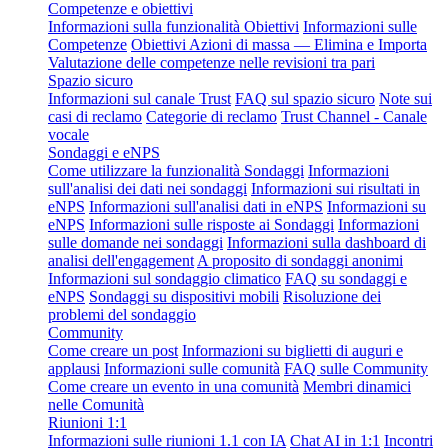
Competenze e obiettivi
Informazioni sulla funzionalità Obiettivi
Informazioni sulle
Competenze
Obiettivi Azioni di massa — Elimina e Importa
Valutazione delle competenze nelle revisioni tra pari
Spazio sicuro
Informazioni sul canale Trust
FAQ sul spazio sicuro
Note sui
casi di reclamo
Categorie di reclamo
Trust Channel - Canale
vocale
Sondaggi e eNPS
Come utilizzare la funzionalità Sondaggi
Informazioni
sull'analisi dei dati nei sondaggi
Informazioni sui risultati in
eNPS
Informazioni sull'analisi dati in eNPS
Informazioni su
eNPS
Informazioni sulle risposte ai Sondaggi
Informazioni
sulle domande nei sondaggi
Informazioni sulla dashboard di
analisi dell'engagement
A proposito di sondaggi anonimi
Informazioni sul sondaggio climatico
FAQ su sondaggi e
eNPS
Sondaggi su dispositivi mobili
Risoluzione dei
problemi del sondaggio
Community
Come creare un post
Informazioni su biglietti di auguri e
applausi
Informazioni sulle comunità
FAQ sulle Community
Come creare un evento in una comunità
Membri dinamici
nelle Comunità
Riunioni 1:1
Informazioni sulle riunioni 1.1 con IA
Chat AI in 1:1
Incontri