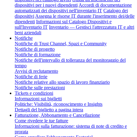
dispositivi per i nuovi dipendenti
Accordi di documentazione
automatizzati dei dispositivi nell'inventario IT
Catalogo dei
dispositivi
Assegna le risorse IT durante l'inserimento dei/delle
dipendenti
Informazioni sul Catalogo Dispositivi e
sull'Inventario IT
Inventario — Gestisci l'attrezzatura IT e altri
beni aziendali
Notifiche
Notifiche di Trust Channel, Spazi e Community
Notifiche di progetto
Notifiche di formazione
Notifiche dell'intervallo di tolleranza del monitoraggio del
tempo
Avvisi di reclutamento
Notifiche di ferie
Notifiche relative allo spazio di lavoro finanziario
Notifiche sulle prestazioni
Tickets e condizioni
Informazioni sui biglietti
Politiche: Visibilità, riconoscimento e Insights
Dettagli del biglietto a pagina intera
Fatturazione, Abbonamento e Cancellazione
Come rivedere le tue fatture
Informazioni sulla fatturazione: sistema di note di credito e
prorata