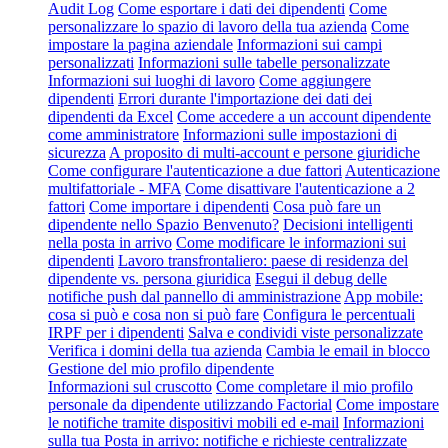
Audit Log
Come esportare i dati dei dipendenti
Come
personalizzare lo spazio di lavoro della tua azienda
Come
impostare la pagina aziendale
Informazioni sui campi
personalizzati
Informazioni sulle tabelle personalizzate
Informazioni sui luoghi di lavoro
Come aggiungere
dipendenti
Errori durante l'importazione dei dati dei
dipendenti da Excel
Come accedere a un account dipendente
come amministratore
Informazioni sulle impostazioni di
sicurezza
A proposito di multi-account e persone giuridiche
Come configurare l'autenticazione a due fattori
Autenticazione
multifattoriale - MFA
Come disattivare l'autenticazione a 2
fattori
Come importare i dipendenti
Cosa può fare un
dipendente nello Spazio Benvenuto?
Decisioni intelligenti
nella posta in arrivo
Come modificare le informazioni sui
dipendenti
Lavoro transfrontaliero: paese di residenza del
dipendente vs. persona giuridica
Esegui il debug delle
notifiche push dal pannello di amministrazione
App mobile:
cosa si può e cosa non si può fare
Configura le percentuali
IRPF per i dipendenti
Salva e condividi viste personalizzate
Verifica i domini della tua azienda
Cambia le email in blocco
Gestione del mio profilo dipendente
Informazioni sul cruscotto
Come completare il mio profilo
personale da dipendente utilizzando Factorial
Come impostare
le notifiche tramite dispositivi mobili ed e-mail
Informazioni
sulla tua Posta in arrivo: notifiche e richieste centralizzate