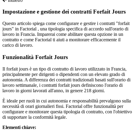
Indietro
Impostazione e gestione dei contratti Forfait Jours
Questo
articolo
spiega
come
configurare
e
gestire
i
contratti
"
forfait
jours
"
in
Factorial
,
una
tipologia
specifica
di
accordo
sull
'
orario
di
lavoro
in
Francia
.
Imparerai
come
abilitare
questa
opzione
in
un
contratto
e
come
Factorial
ti
aiuti
a
monitorare
efficacemente
il
carico
di
lavoro
.
Funzionalit
à
Forfait
Jours
Il
forfait
jours
è
un
tipo
di
contratto
di
lavoro
utilizzato
in
Francia
,
principalmente
per
dirigenti
o
dipendenti
con
un
elevato
grado
di
autonomia
.
A
differenza
dei
contratti
tradizionali
basati
sull
'
orario
di
lavoro
settimanale
,
i
contratti
forfait
jours
definiscono
l
'
orario
di
lavoro
in
giorni
lavorati
all
'
anno
,
in
genere
218
giorni
.
È
ideale
per
ruoli
in
cui
autonomia
e
responsabilit
à
prevalgono
sulla
necessit
à
di
orari
giornalieri
fissi
.
Factorial
offre
funzionalit
à
per
configurare
e
monitorare
questa
tipologia
di
contratto
,
con
l
'
obiettivo
di
supportare
la
conformit
à
legale
.
Elementi
chiave
: