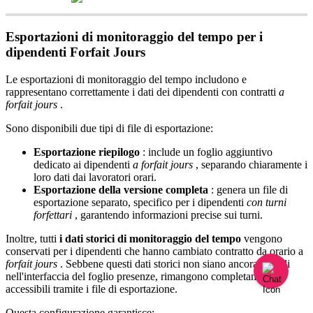
Esportazioni
di
monitoraggio
del
tempo
per
i
dipendenti
Forfait
Jours
Le
esportazioni
di
monitoraggio
del
tempo
includono
e
rappresentano
correttamente
i
dati
dei
dipendenti
con
contratti
a
forfait
jours
.
Sono
disponibili
due
tipi
di
file
di
esportazione
:
Esportazione
riepilogo
:
include
un
foglio
aggiuntivo
dedicato
ai
dipendenti
a
forfait
jours
,
separando
chiaramente
i
loro
dati
dai
lavoratori
orari
.
Esportazione
della
versione
completa
:
genera
un
file
di
esportazione
separato
,
specifico
per
i
dipendenti
con
turni
forfettari
,
garantendo
informazioni
precise
sui
turni
.
Inoltre
,
tutti
i
dati
storici
di
monitoraggio
del
tempo
vengono
conservati
per
i
dipendenti
che
hanno
cambiato
contratto
da
orario
a
forfait
jours
.
Sebbene
questi
dati
storici
non
siano
ancora
visibili
nell
'
interfaccia
del
foglio
presenze
,
rimangono
completamente
accessibili
tramite
i
file
di
esportazione
.
Questa
configurazione
garantisce
: