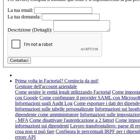
La tua email:
La tua domanda:
Descrizione (Dettagli):
Prima volta in Factorial? Comincia da qui!
Gestione dell'account aziendale
Come gestire le entità legali utilizzando Factorial
Come impostare
con Google
Come configurare il provider SAML con Microsof
Informazioni sugli Audit Log
Come esportare i dati dei dipende
Informazioni sulle tabelle personalizzate
Informazioni sui luogh
dipendente come amministratore
Informazioni sulle impostazion
- MFA
Come disattivare l'autenticazione a 2 fattori
Come import
informazioni sui dipendenti
Lavoro transfrontaliero: paese di re
cosa non si può fare
Configura le percentuali IRPF per i dipend
errore API