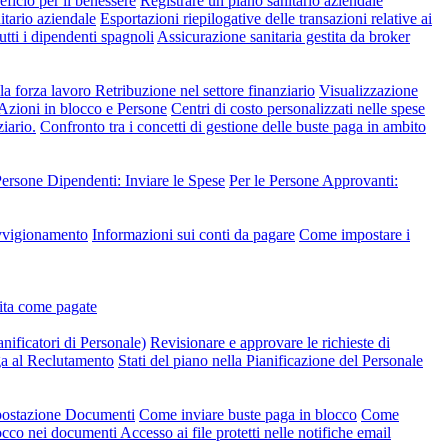
ficio per il benessere
Registrare un piano sanitario aziendale
nitario aziendale
Esportazioni riepilogative delle transazioni relative ai
utti i dipendenti spagnoli
Assicurazione sanitaria gestita da broker
lla forza lavoro
Retribuzione nel settore finanziario
Visualizzazione
 Azioni in blocco e Persone
Centri di costo personalizzati nelle spese
iario.
Confronto tra i concetti di gestione delle buste paga in ambito
Persone Dipendenti: Inviare le Spese
Per le Persone Approvanti:
ovvigionamento
Informazioni sui conti da pagare
Come impostare i
dita come pagate
anificatori di Personale)
Revisionare e approvare le richieste di
ga al Reclutamento
Stati del piano nella Pianificazione del Personale
mpostazione Documenti
Come inviare buste paga in blocco
Come
occo nei documenti
Accesso ai file protetti nelle notifiche email