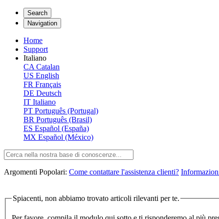
Search
Navigation
Home
Support
Italiano
CA
Catalan
US
English
FR
Français
DE
Deutsch
IT
Italiano
PT
Português (Portugal)
BR
Português (Brasil)
ES
Español (España)
MX
Español (México)
Argomenti Popolari:
Come contattare l'assistenza clienti?
Informazioni
Spiacenti, non abbiamo trovato articoli rilevanti per te.
Per favore, compila il modulo qui sotto e ti risponderemo al più pre