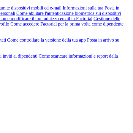
amite dispositivi mobili ed e-mail
Informazioni sulla tua Posta in
ersonali
Come abilitare l'autenticazione biometrica sui dispositivi
Come modificare il tuo indirizzo email in Factorial
Gestione delle
ofilo
Come accedere Factorial per la prima volta come dipendente
tati
Come controllare la versione della tua app
Posta in arrivo su
 inviti ai dipendenti
Come scaricare informazioni e report dalla