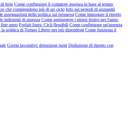
di ferie
Come configurare il contatore assenza in base al tempo
nze che comprendono più di un ciclo
Info sui periodi di anzianità
le assegnazioni della politica sui permessi
Come impostare il riporto
e indennità di assenza
Come aggiungere i giorni festivi per l'anno
 fine anno
Forfait Jours: Cicli flessibili
Come configurare un'assenza
la politica di Tempo Libero per più dipendenti
Come funziona il
uale
Giorni lavorativi: detrazione turni
Deduzione di riporto con