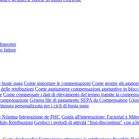
 Importer
o fatture
e buste paga
Come importare le compensazioni
Come gestire gli aggiorn
 delle retribuzioni
Come aggiungere compensazioni aggiuntive in blocco 
e
Come compensare i dati di rilevamento del tempo tramite la compens
i compensazione
Genera file di pagamento SEPA da Compensation
Gloss
hiusura personalizzata per i cicli di busta paga
ne Nómina
Integrazione de PHC
Guida all'integrazione: Factorial x Mile
dulo Retribuzioni
Gestisci i periodi di attività "fissi-discontinui" con a