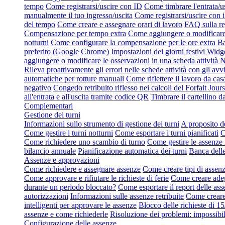
tempo
Come registrarsi/uscire con ID
Come timbrare l'entrata/u
manualmente il tuo ingresso/uscita
Come registrarsi/uscire con 
del tempo
Come creare e assegnare orari di lavoro
FAQ sulla re
Compensazione per tempo extra
Come aggiungere o modificare 
notturni
Come configurare la compensazione per le ore extra
Ba
preferito (Google Chrome)
Impostazioni dei giorni festivi
Widge
aggiungere o modificare le osservazioni in una scheda attività
N
Rileva proattivamente gli errori nelle schede attività con gli avvi
automatiche per rotture manuali
Come riflettere il lavoro da cas
negativo
Congedo retribuito riflesso nei calcoli del Forfait Jours
all'entrata e all'uscita tramite codice QR
Timbrare il cartellino d
Complementari
Gestione dei turni
Informazioni sullo strumento di gestione dei turni
A proposito de
Come gestire i turni notturni
Come esportare i turni pianificati
C
Come richiedere uno scambio di turno
Come gestire le assenze 
bilancio annuale
Pianificazione automatica dei turni
Banca delle
Assenze e approvazioni
Come richiedere e assegnare assenze
Come creare tipi di assen
Come approvare e rifiutare le richieste di ferie
Come creare adeg
durante un periodo bloccato?
Come esportare il report delle ass
autorizzazioni
Informazioni sulle assenze retribuite
Come creare 
intelligenti per approvare le assenze
Blocco delle richieste di 15
assenze e come richiederle
Risoluzione dei problemi: impossibil
Configurazione delle assenze