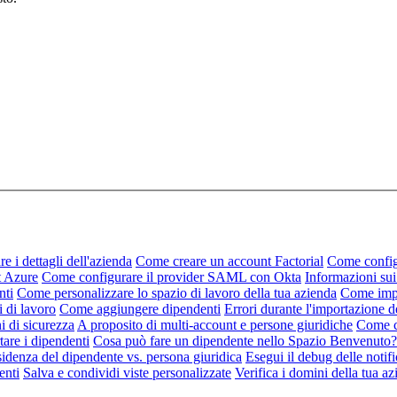
 i dettagli dell'azienda
Come creare un account Factorial
Come config
t Azure
Come configurare il provider SAML con Okta
Informazioni sui
nti
Come personalizzare lo spazio di lavoro della tua azienda
Come impo
i di lavoro
Come aggiungere dipendenti
Errori durante l'importazione d
i di sicurezza
A proposito di multi-account e persone giuridiche
Come co
are i dipendenti
Cosa può fare un dipendente nello Spazio Benvenuto?
sidenza del dipendente vs. persona giuridica
Esegui il debug delle notif
enti
Salva e condividi viste personalizzate
Verifica i domini della tua a