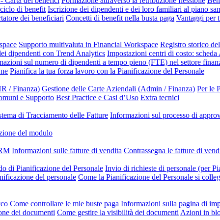
- Carta dei benefici
Formazione attraverso la retribuzione flessibile
Bene
ciclo di benefit
Iscrizione dei dipendenti e dei loro familiari al piano sa
tatore dei beneficiari
Concetti di benefit nella busta paga
Vantaggi per t
kspace
Supporto multivaluta in Financial Workspace
Registro storico de
dei dipendenti con Trend Analytics
Impostazioni centri di costo: scheda
mazioni sul numero di dipendenti a tempo pieno (FTE) nel settore finanz
One
Pianifica la tua forza lavoro con la Pianificazione del Personale
R / Finanza)
Gestione delle Carte Aziendali (Admin / Finanza)
Per le 
omuni e Supporto
Best Practice e Casi d’Uso
Extra tecnici
stema di Tracciamento delle Fatture
Informazioni sul processo di appr
zione del modulo
 CRM
Informazioni sulle fatture di vendita
Contrassegna le fatture di ven
do di Pianificazione del Personale
Invio di richieste di personale (per Pi
anificazione del personale
Come la Pianificazione del Personale si colle
cco
Come controllare le mie buste paga
Informazioni sulla pagina di i
one dei documenti
Come gestire la visibilità dei documenti
Azioni in bl