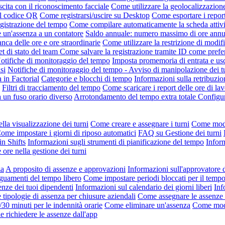
scita con il riconoscimento facciale
Come utilizzare la geolocalizzazion
il codice QR
Come registrarsi/uscire su Desktop
Come esportare i repor
gistrazione del tempo
Come compilare automaticamente la scheda attivi
un'assenza a un contatore
Saldo annuale: numero massimo di ore annue 
nca delle ore e ore straordinarie
Come utilizzare la restrizione di modifi
t di stato del team
Come salvare la registrazione tramite ID come pref
otifiche di monitoraggio del tempo
Imposta promemoria di entrata e usc
si
Notifiche di monitoraggio del tempo - Avviso di manipolazione dei t
a in Factorial
Categorie e blocchi di tempo
Informazioni sulla retribuzio
Filtri di tracciamento del tempo
Come scaricare i report delle ore di lav
a un fuso orario diverso
Arrotondamento del tempo extra totale
Configur
lla visualizzazione dei turni
Come creare e assegnare i turni
Come modif
ome impostare i giorni di riposo automatici
FAQ su Gestione dei turni
in Shifts
Informazioni sugli strumenti di pianificazione del tempo
Inform
 ore nella gestione dei turni
za
A proposito di assenze e approvazioni
Informazioni sull'approvatore 
uamenti del tempo libero
Come impostare periodi bloccati per il tempo
enze dei tuoi dipendenti
Informazioni sul calendario dei giorni liberi
Inf
tipologie di assenza per chiusure aziendali
Come assegnare le assenze
/30 minuti per le indennità orarie
Come eliminare un'assenza
Come modi
e richiedere le assenze dall'app