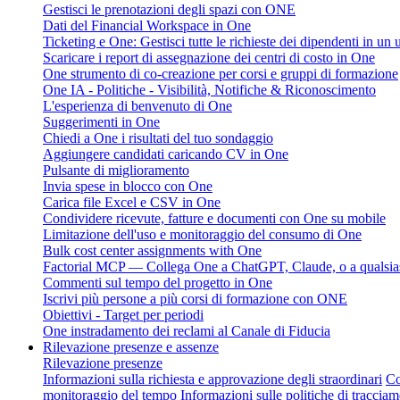
Gestisci le prenotazioni degli spazi con ONE
Dati del Financial Workspace in One
Ticketing e One: Gestisci tutte le richieste dei dipendenti in un
Scaricare i report di assegnazione dei centri di costo in One
One strumento di co-creazione per corsi e gruppi di formazione
One IA - Politiche - Visibilità, Notifiche & Riconoscimento
L'esperienza di benvenuto di One
Suggerimenti in One
Chiedi a One i risultati del tuo sondaggio
Aggiungere candidati caricando CV in One
Pulsante di miglioramento
Invia spese in blocco con One
Carica file Excel e CSV in One
Condividere ricevute, fatture e documenti con One su mobile
Limitazione dell'uso e monitoraggio del consumo di One
Bulk cost center assignments with One
Factorial MCP — Collega One a ChatGPT, Claude, o a qualsias
Commenti sul tempo del progetto in One
Iscrivi più persone a più corsi di formazione con ONE
Obiettivi - Target per periodi
One instradamento dei reclami al Canale di Fiducia
Rilevazione presenze e assenze
Rilevazione presenze
Informazioni sulla richiesta e approvazione degli straordinari
Co
monitoraggio del tempo
Informazioni sulle politiche di traccia