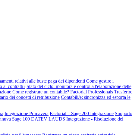
amenti relativi alle buste paga dei dipendenti
Come gestire i
ai contratti?
Stato del ciclo: monitora e controlla l'elaborazione delle
azione
Come registrare un contabile?
Factorial Professionals
Trasferire
ario dei concetti di retribuzione
Contabili/e: sincronizza ed esporta le
na
Integrazione Primavera
Factorial – Sage 200 Integrazione
Supporto
3innuva
Sage 100
DATEV LAUDS Integrazione - Risoluzione dei