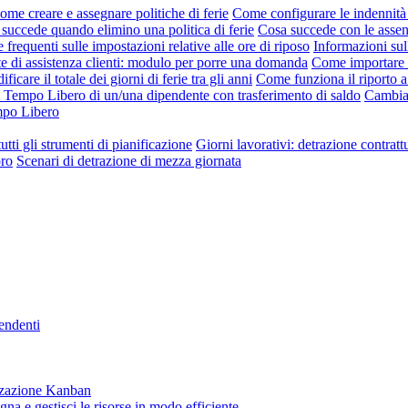
ome creare e assegnare politiche di ferie
Come configurare le indennità 
succede quando elimino una politica di ferie
Cosa succede con le asse
requenti sulle impostazioni relative alle ore di riposo
Informazioni sul
te di assistenza clienti: modulo per porre una domanda
Come importare l
ficare il totale dei giorni di ferie tra gli anni
Come funziona il riporto a
i Tempo Libero di un/una dipendente con trasferimento di saldo
Cambia 
empo Libero
utti gli strumenti di pianificazione
Giorni lavorativi: detrazione contratt
oro
Scenari di detrazione di mezza giornata
pendenti
lizzazione Kanban
gna e gestisci le risorse in modo efficiente