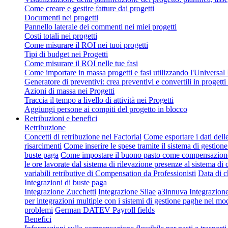
Come creare e gestire fatture dai progetti
Documenti nei progetti
Pannello laterale dei commenti nei miei progetti
Costi totali nei progetti
Come misurare il ROI nei tuoi progetti
Tipi di budget nei Progetti
Come misurare il ROI nelle tue fasi
Come importare in massa progetti e fasi utilizzando l'Universal
Generatore di preventivi: crea preventivi e convertili in progetti 
Azioni di massa nei Progetti
Traccia il tempo a livello di attività nei Progetti
Aggiungi persone ai compiti del progetto in blocco
Retribuzioni e benefici
Retribuzione
Concetti di retribuzione nel Factorial
Come esportare i dati dell
risarcimenti
Come inserire le spese tramite il sistema di gestione
buste paga
Come impostare il buono pasto come compensazion
le ore lavorate dal sistema di rilevazione presenze al sistema d
variabili retributive di Compensation da Professionisti
Data di c
Integrazioni di buste paga
Integrazione Zucchetti
Integrazione Silae
a3innuva Integrazio
per integrazioni multiple con i sistemi di gestione paghe nel mo
problemi
German DATEV Payroll fields
Benefici