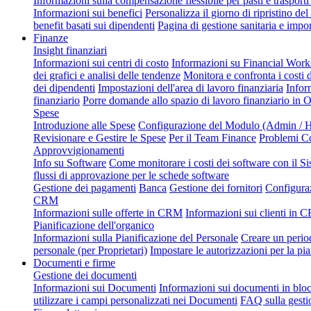
Informazioni sulla compensazione flessibile per pasti e trasporti 
Informazioni sui benefici
Personalizza il giorno di ripristino del 
benefit basati sui dipendenti
Pagina di gestione sanitaria e impor
Finanze
Insight finanziari
Informazioni sui centri di costo
Informazioni su Financial Wor
dei grafici e analisi delle tendenze
Monitora e confronta i costi 
dei dipendenti
Impostazioni dell'area di lavoro finanziaria
Infor
finanziario
Porre domande allo spazio di lavoro finanziario in 
Spese
Introduzione alle Spese
Configurazione del Modulo (Admin / H
Revisionare e Gestire le Spese
Per il Team Finance
Problemi C
Approvvigionamenti
Info su Software
Come monitorare i costi dei software con il Si
flussi di approvazione per le schede software
Gestione dei pagamenti
Banca
Gestione dei fornitori
Configura
CRM
Informazioni sulle offerte in CRM
Informazioni sui clienti in
Pianificazione dell'organico
Informazioni sulla Pianificazione del Personale
Creare un perio
personale (per Proprietari)
Impostare le autorizzazioni per la pi
Documenti e firme
Gestione dei documenti
Informazioni sui Documenti
Informazioni sui documenti in blo
utilizzare i campi personalizzati nei Documenti
FAQ sulla gesti