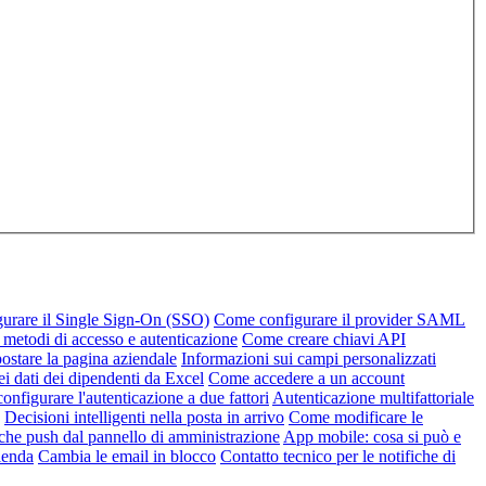
urare il Single Sign-On (SSO)
Come configurare il provider SAML
 metodi di accesso e autenticazione
Come creare chiavi API
stare la pagina aziendale
Informazioni sui campi personalizzati
ei dati dei dipendenti da Excel
Come accedere a un account
nfigurare l'autenticazione a due fattori
Autenticazione multifattoriale
Decisioni intelligenti nella posta in arrivo
Come modificare le
iche push dal pannello di amministrazione
App mobile: cosa si può e
zienda
Cambia le email in blocco
Contatto tecnico per le notifiche di