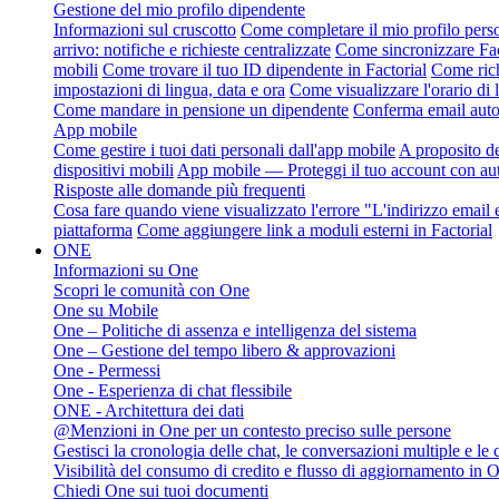
Gestione del mio profilo dipendente
Informazioni sul cruscotto
Come completare il mio profilo perso
arrivo: notifiche e richieste centralizzate
Come sincronizzare Fact
mobili
Come trovare il tuo ID dipendente in Factorial
Come rich
impostazioni di lingua, data e ora
Come visualizzare l'orario di
Come mandare in pensione un dipendente
Conferma email autom
App mobile
Come gestire i tuoi dati personali dall'app mobile
A proposito de
dispositivi mobili
App mobile — Proteggi il tuo account con aut
Risposte alle domande più frequenti
Cosa fare quando viene visualizzato l'errore "L'indirizzo email e
piattaforma
Come aggiungere link a moduli esterni in Factorial
ONE
Informazioni su One
Scopri le comunità con One
One su Mobile
One – Politiche di assenza e intelligenza del sistema
One – Gestione del tempo libero & approvazioni
One - Permessi
One - Esperienza di chat flessibile
ONE - Architettura dei dati
@Menzioni in One per un contesto preciso sulle persone
Gestisci la cronologia delle chat, le conversazioni multiple e le
Visibilità del consumo di credito e flusso di aggiornamento in 
Chiedi One sui tuoi documenti