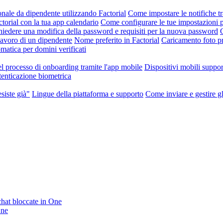
nale da dipendente utilizzando Factorial
Come impostare le notifiche tr
orial con la tua app calendario
Come configurare le tue impostazioni p
iedere una modifica della password e requisiti per la nuova password
 lavoro di un dipendente
Nome preferito in Factorial
Caricamento foto pr
atica per domini verificati
l processo di onboarding tramite l'app mobile
Dispositivi mobili suppor
enticazione biometrica
siste già"
Lingue della piattaforma e supporto
Come inviare e gestire gli
 chat bloccate in One
One