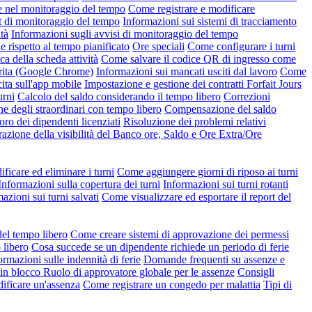
e nel monitoraggio del tempo
Come registrare e modificare
t di monitoraggio del tempo
Informazioni sui sistemi di tracciamento
tà
Informazioni sugli avvisi di monitoraggio del tempo
rispetto al tempo pianificato
Ore speciali
Come configurare i turni
ca della scheda attività
Come salvare il codice QR di ingresso come
erita (Google Chrome)
Informazioni sui mancati usciti dal lavoro
Come
ita sull'app mobile
Impostazione e gestione dei contratti Forfait Jours
urni
Calcolo del saldo considerando il tempo libero
Correzioni
ne degli straordinari con tempo libero
Compensazione del saldo
oro dei dipendenti licenziati
Risoluzione dei problemi relativi
azione della visibilità del Banco ore, Saldo e Ore Extra/Ore
icare ed eliminare i turni
Come aggiungere giorni di riposo ai turni
Informazioni sulla copertura dei turni
Informazioni sui turni rotanti
azioni sui turni salvati
Come visualizzare ed esportare il report del
del tempo libero
Come creare sistemi di approvazione dei permessi
 libero
Cosa succede se un dipendente richiede un periodo di ferie
ormazioni sulle indennità di ferie
Domande frequenti su assenze e
 in blocco
Ruolo di approvatore globale per le assenze
Consigli
ficare un'assenza
Come registrare un congedo per malattia
Tipi di