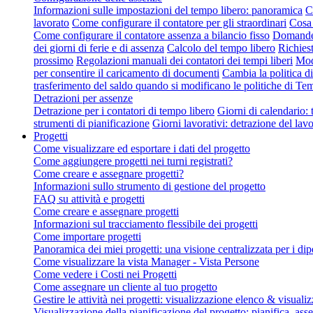
Informazioni sulle impostazioni del tempo libero: panoramica
C
lavorato
Come configurare il contatore per gli straordinari
Cosa 
Come configurare il contatore assenza a bilancio fisso
Domande f
dei giorni di ferie e di assenza
Calcolo del tempo libero
Richies
prossimo
Regolazioni manuali dei contatori dei tempi liberi
Modi
per consentire il caricamento di documenti
Cambia la politica d
trasferimento del saldo quando si modificano le politiche di T
Detrazioni per assenze
Detrazione per i contatori di tempo libero
Giorni di calendario: t
strumenti di pianificazione
Giorni lavorativi: detrazione del lav
Progetti
Come visualizzare ed esportare i dati del progetto
Come aggiungere progetti nei turni registrati?
Come creare e assegnare progetti?
Informazioni sullo strumento di gestione del progetto
FAQ su attività e progetti
Come creare e assegnare progetti
Informazioni sul tracciamento flessibile dei progetti
Come importare progetti
Panoramica dei miei progetti: una visione centralizzata per i di
Come visualizzare la vista Manager - Vista Persone
Come vedere i Costi nei Progetti
Come assegnare un cliente al tuo progetto
Gestire le attività nei progetti: visualizzazione elenco & visua
Visualizzazione della pianificazione del progetto: pianifica, asse