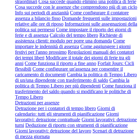
straordinari
Cosa succede quando elimino una politica di ferie
Cosa succede con le assenze che comprendono più di un ciclo
Info sui periodi di anzianità
Come configurare il contatore
assenza a bilancio fisso
Domande frequenti sulle impostazioni
relative alle ore di riposo
Informazioni sulle assegnazioni della
politica sui permessi
Come impostare il riporto dei giorni di
ferie e di assenza
Calcolo del tempo libero
Richieste di
assistenza clienti: modulo per porre una domanda
Come
importare le indennità di assenza
Come aggiungere i giorni
festivi per l'anno prossimo
Regolazioni manuali dei contatori
dei tempi liberi
Modificare il totale dei giorni di ferie tra gli
anni
Come funziona il riporto a fine anno
Forfait Jours: Cicli
flessibili
Come configurare un'assenza per consentire il
caricamento di documenti
Cambia la politica di Tempo Libero
di un/una dipendente con trasferimento di saldo
Cambia la
politica di Tempo Libero per più dipendenti
Come funziona il
trasferimento del saldo quando si modificano le politiche di
Tempo Libero
Detrazioni per assenze
Detrazione per i contatori di tempo libero
Giorni di
calendario: tutti gli strumenti di pianificazione
Giorni
lavorativi: detrazione contrattuale
Giorni lavorativi: detrazione
turni
Deduzione di riporto con strumenti di pianificazione
Giorni lavorativi: detrazione del lavoro
Scenari di detrazione
di mezza giornata