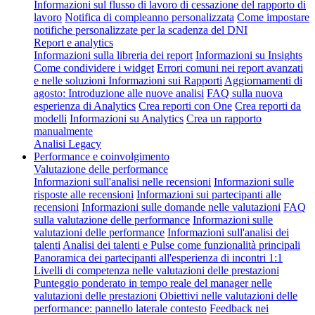
Informazioni sul flusso di lavoro di cessazione del rapporto di
lavoro
Notifica di compleanno personalizzata
Come impostare
notifiche personalizzate per la scadenza del DNI
Report e analytics
Informazioni sulla libreria dei report
Informazioni su Insights
Come condividere i widget
Errori comuni nei report avanzati
e nelle soluzioni
Informazioni sui Rapporti
Aggiornamenti di
agosto: Introduzione alle nuove analisi
FAQ sulla nuova
esperienza di Analytics
Crea reporti con One
Crea reporti da
modelli
Informazioni su Analytics
Crea un rapporto
manualmente
Analisi Legacy
Performance e coinvolgimento
Valutazione delle performance
Informazioni sull'analisi nelle recensioni
Informazioni sulle
risposte alle recensioni
Informazioni sui partecipanti alle
recensioni
Informazioni sulle domande nelle valutazioni
FAQ
sulla valutazione delle performance
Informazioni sulle
valutazioni delle performance
Informazioni sull'analisi dei
talenti
Analisi dei talenti e Pulse come funzionalità principali
Panoramica dei partecipanti all'esperienza di incontri 1:1
Livelli di competenza nelle valutazioni delle prestazioni
Punteggio ponderato in tempo reale del manager nelle
valutazioni delle prestazioni
Obiettivi nelle valutazioni delle
performance: pannello laterale contesto
Feedback nei