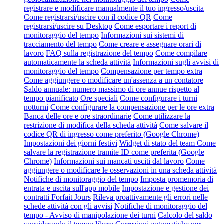
registrare e modificare manualmente il tuo ingresso/uscita
Come registrarsi/uscire con il codice QR
Come
registrarsi/uscire su Desktop
Come esportare i report di
monitoraggio del tempo
Informazioni sui sistemi di
tracciamento del tempo
Come creare e assegnare orari di
lavoro
FAQ sulla registrazione del tempo
Come compilare
automaticamente la scheda attività
Informazioni sugli avvisi di
monitoraggio del tempo
Compensazione per tempo extra
Come aggiungere o modificare un'assenza a un contatore
Saldo annuale: numero massimo di ore annue rispetto al
tempo pianificato
Ore speciali
Come configurare i turni
notturni
Come configurare la compensazione per le ore extra
Banca delle ore e ore straordinarie
Come utilizzare la
restrizione di modifica della scheda attività
Come salvare il
codice QR di ingresso come preferito (Google Chrome)
Impostazioni dei giorni festivi
Widget di stato del team
Come
salvare la registrazione tramite ID come preferita (Google
Chrome)
Informazioni sui mancati usciti dal lavoro
Come
aggiungere o modificare le osservazioni in una scheda attività
Notifiche di monitoraggio del tempo
Imposta promemoria di
entrata e uscita sull'app mobile
Impostazione e gestione dei
contratti Forfait Jours
Rileva proattivamente gli errori nelle
schede attività con gli avvisi
Notifiche di monitoraggio del
tempo - Avviso di manipolazione dei turni
Calcolo del saldo