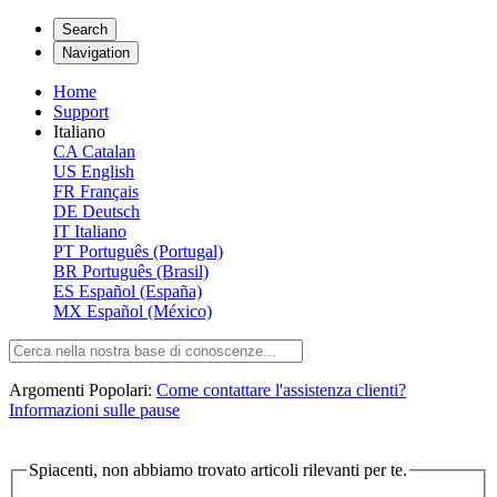
Search
Navigation
Home
Support
Italiano
CA
Catalan
US
English
FR
Français
DE
Deutsch
IT
Italiano
PT
Português (Portugal)
BR
Português (Brasil)
ES
Español (España)
MX
Español (México)
Argomenti Popolari:
Come contattare l'assistenza clienti?
Informazioni sulle pause
Spiacenti, non abbiamo trovato articoli rilevanti per te.