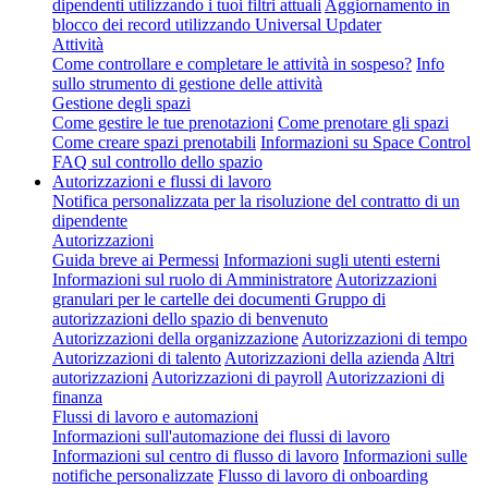
dipendenti utilizzando i tuoi filtri attuali
Aggiornamento in
blocco dei record utilizzando Universal Updater
Attività
Come controllare e completare le attività in sospeso?
Info
sullo strumento di gestione delle attività
Gestione degli spazi
Come gestire le tue prenotazioni
Come prenotare gli spazi
Come creare spazi prenotabili
Informazioni su Space Control
FAQ sul controllo dello spazio
Autorizzazioni e flussi di lavoro
Notifica personalizzata per la risoluzione del contratto di un
dipendente
Autorizzazioni
Guida breve ai Permessi
Informazioni sugli utenti esterni
Informazioni sul ruolo di Amministratore
Autorizzazioni
granulari per le cartelle dei documenti
Gruppo di
autorizzazioni dello spazio di benvenuto
Autorizzazioni della organizzazione
Autorizzazioni di tempo
Autorizzazioni di talento
Autorizzazioni della azienda
Altri
autorizzazioni
Autorizzazioni di payroll
Autorizzazioni di
finanza
Flussi di lavoro e automazioni
Informazioni sull'automazione dei flussi di lavoro
Informazioni sul centro di flusso di lavoro
Informazioni sulle
notifiche personalizzate
Flusso di lavoro di onboarding