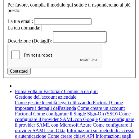
Per favore, compila il modulo qui sotto e ti risponderemo al più
presto.
La tua email:
La tua domanda:
Descrizione (Dettagli):
Prima volta in Factorial? Comincia da qui!
Gestione dell'account aziendale
Come gestire le entità legali utilizzando Factorial
Come
impostare i dettagli dell'azienda
Come creare un account
Factorial
Come configurare il Single Sign-On (SSO)
Come
configurare il provider SAML con Google
Come configurare
il provider SAML con Microsoft Azure
Come configurare il
provider SAML con Okta
Informazioni sui metodi di accesso
e autenticazione
Come creare chiavi API
Informazioni sugli