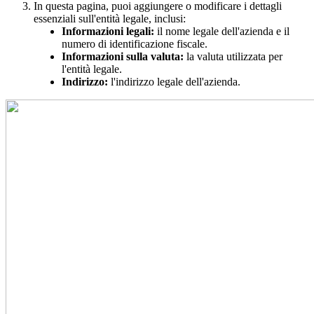
In
questa
pagina
,
puoi
aggiungere
o
modificare
i
dettagli
essenziali
sull
'
entit
à
legale
,
inclusi
:
Informazioni
legali
:
il
nome
legale
dell
'
azienda
e
il
numero
di
identificazione
fiscale
.
Informazioni
sulla
valuta
:
la
valuta
utilizzata
per
l
'
entit
à
legale
.
Indirizzo
:
l
'
indirizzo
legale
dell
'
azienda
.