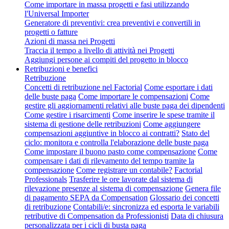
Come importare in massa progetti e fasi utilizzando
l'Universal Importer
Generatore di preventivi: crea preventivi e convertili in
progetti o fatture
Azioni di massa nei Progetti
Traccia il tempo a livello di attività nei Progetti
Aggiungi persone ai compiti del progetto in blocco
Retribuzioni e benefici
Retribuzione
Concetti di retribuzione nel Factorial
Come esportare i dati
delle buste paga
Come importare le compensazioni
Come
gestire gli aggiornamenti relativi alle buste paga dei dipendenti
Come gestire i risarcimenti
Come inserire le spese tramite il
sistema di gestione delle retribuzioni
Come aggiungere
compensazioni aggiuntive in blocco ai contratti?
Stato del
ciclo: monitora e controlla l'elaborazione delle buste paga
Come impostare il buono pasto come compensazione
Come
compensare i dati di rilevamento del tempo tramite la
compensazione
Come registrare un contabile?
Factorial
Professionals
Trasferire le ore lavorate dal sistema di
rilevazione presenze al sistema di compensazione
Genera file
di pagamento SEPA da Compensation
Glossario dei concetti
di retribuzione
Contabili/e: sincronizza ed esporta le variabili
retributive di Compensation da Professionisti
Data di chiusura
personalizzata per i cicli di busta paga