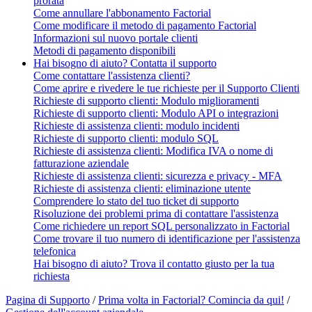
prorata
Come annullare l'abbonamento Factorial
Come modificare il metodo di pagamento Factorial
Informazioni sul nuovo portale clienti
Metodi di pagamento disponibili
Hai bisogno di aiuto? Contatta il supporto
Come contattare l'assistenza clienti?
Come aprire e rivedere le tue richieste per il Supporto Clienti
Richieste di supporto clienti: Modulo miglioramenti
Richieste di supporto clienti: Modulo API o integrazioni
Richieste di assistenza clienti: modulo incidenti
Richieste di supporto clienti: modulo SQL
Richieste di assistenza clienti: Modifica IVA o nome di
fatturazione aziendale
Richieste di assistenza clienti: sicurezza e privacy - MFA
Richieste di assistenza clienti: eliminazione utente
Comprendere lo stato del tuo ticket di supporto
Risoluzione dei problemi prima di contattare l'assistenza
Come richiedere un report SQL personalizzato in Factorial
Come trovare il tuo numero di identificazione per l'assistenza
telefonica
Hai bisogno di aiuto? Trova il contatto giusto per la tua
richiesta
Pagina di Supporto
/
Prima volta in Factorial? Comincia da qui!
/