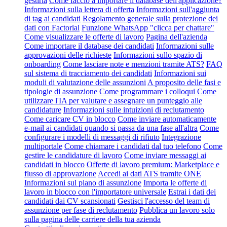
gestirla
Come faccio a importare il database dell'applicazione?
Informazioni sulla lettera di offerta
Informazioni sull'aggiunta
di tag ai candidati
Regolamento generale sulla protezione dei
dati con Factorial
Funzione WhatsApp "clicca per chattare"
Come visualizzare le offerte di lavoro
Pagina dell'azienda
Come importare il database dei candidati
Informazioni sulle
approvazioni delle richieste
Informazioni sullo spazio di
onboarding
Come lasciare note e menzioni tramite ATS?
FAQ
sul sistema di tracciamento dei candidati
Informazioni sui
moduli di valutazione delle assunzioni
A proposito delle fasi e
tipologie di assunzione
Come programmare i colloqui
Come
utilizzare l'IA per valutare e assegnare un punteggio alle
candidature
Informazioni sulle intuizioni di reclutamento
Come caricare CV in blocco
Come inviare automaticamente
e-mail ai candidati quando si passa da una fase all'altra
Come
configurare i modelli di messaggi di rifiuto
Integrazione
multiportale
Come chiamare i candidati dal tuo telefono
Come
gestire le candidature di lavoro
Come inviare messaggi ai
candidati in blocco
Offerte di lavoro premium: Marketplace e
flusso di approvazione
Accedi ai dati ATS tramite ONE
Informazioni sul piano di assunzione
Importa le offerte di
lavoro in blocco con l'importatore universale
Estrai i dati dei
candidati dai CV scansionati
Gestisci l'accesso del team di
assunzione per fase di reclutamento
Pubblica un lavoro solo
sulla pagina delle carriere della tua azienda