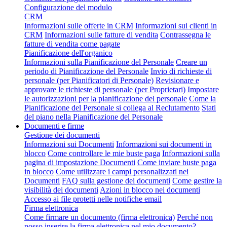
Configurazione del modulo
CRM
Informazioni sulle offerte in CRM
Informazioni sui clienti in
CRM
Informazioni sulle fatture di vendita
Contrassegna le
fatture di vendita come pagate
Pianificazione dell'organico
Informazioni sulla Pianificazione del Personale
Creare un
periodo di Pianificazione del Personale
Invio di richieste di
personale (per Pianificatori di Personale)
Revisionare e
approvare le richieste di personale (per Proprietari)
Impostare
le autorizzazioni per la pianificazione del personale
Come la
Pianificazione del Personale si collega al Reclutamento
Stati
del piano nella Pianificazione del Personale
Documenti e firme
Gestione dei documenti
Informazioni sui Documenti
Informazioni sui documenti in
blocco
Come controllare le mie buste paga
Informazioni sulla
pagina di impostazione Documenti
Come inviare buste paga
in blocco
Come utilizzare i campi personalizzati nei
Documenti
FAQ sulla gestione dei documenti
Come gestire la
visibilità dei documenti
Azioni in blocco nei documenti
Accesso ai file protetti nelle notifiche email
Firma elettronica
Come firmare un documento (firma elettronica)
Perché non
posso inserire la firma elettronica nel mio documento?