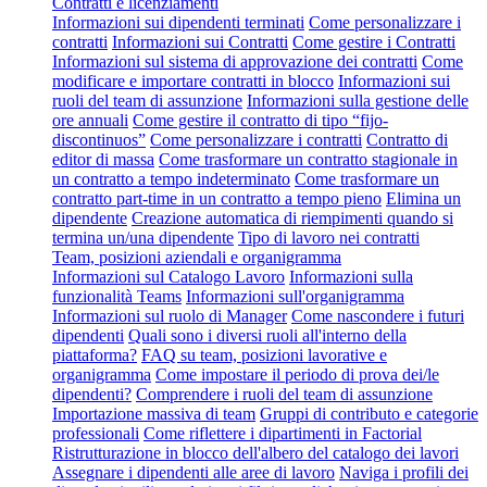
Contratti e licenziamenti
Informazioni sui dipendenti terminati
Come personalizzare i
contratti
Informazioni sui Contratti
Come gestire i Contratti
Informazioni sul sistema di approvazione dei contratti
Come
modificare e importare contratti in blocco
Informazioni sui
ruoli del team di assunzione
Informazioni sulla gestione delle
ore annuali
Come gestire il contratto di tipo “fijo-
discontinuos”
Come personalizzare i contratti
Contratto di
editor di massa
Come trasformare un contratto stagionale in
un contratto a tempo indeterminato
Come trasformare un
contratto part-time in un contratto a tempo pieno
Elimina un
dipendente
Creazione automatica di riempimenti quando si
termina un/una dipendente
Tipo di lavoro nei contratti
Team, posizioni aziendali e organigramma
Informazioni sul Catalogo Lavoro
Informazioni sulla
funzionalità Teams
Informazioni sull'organigramma
Informazioni sul ruolo di Manager
Come nascondere i futuri
dipendenti
Quali sono i diversi ruoli all'interno della
piattaforma?
FAQ su team, posizioni lavorative e
organigramma
Come impostare il periodo di prova dei/le
dipendenti?
Comprendere i ruoli del team di assunzione
Importazione massiva di team
Gruppi di contributo e categorie
professionali
Come riflettere i dipartimenti in Factorial
Ristrutturazione in blocco dell'albero del catalogo dei lavori
Assegnare i dipendenti alle aree di lavoro
Naviga i profili dei