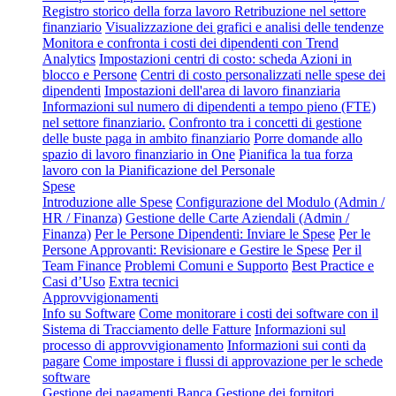
Registro storico della forza lavoro
Retribuzione nel settore
finanziario
Visualizzazione dei grafici e analisi delle tendenze
Monitora e confronta i costi dei dipendenti con Trend
Analytics
Impostazioni centri di costo: scheda Azioni in
blocco e Persone
Centri di costo personalizzati nelle spese dei
dipendenti
Impostazioni dell'area di lavoro finanziaria
Informazioni sul numero di dipendenti a tempo pieno (FTE)
nel settore finanziario.
Confronto tra i concetti di gestione
delle buste paga in ambito finanziario
Porre domande allo
spazio di lavoro finanziario in One
Pianifica la tua forza
lavoro con la Pianificazione del Personale
Spese
Introduzione alle Spese
Configurazione del Modulo (Admin /
HR / Finanza)
Gestione delle Carte Aziendali (Admin /
Finanza)
Per le Persone Dipendenti: Inviare le Spese
Per le
Persone Approvanti: Revisionare e Gestire le Spese
Per il
Team Finance
Problemi Comuni e Supporto
Best Practice e
Casi d’Uso
Extra tecnici
Approvvigionamenti
Info su Software
Come monitorare i costi dei software con il
Sistema di Tracciamento delle Fatture
Informazioni sul
processo di approvvigionamento
Informazioni sui conti da
pagare
Come impostare i flussi di approvazione per le schede
software
Gestione dei pagamenti
Banca
Gestione dei fornitori