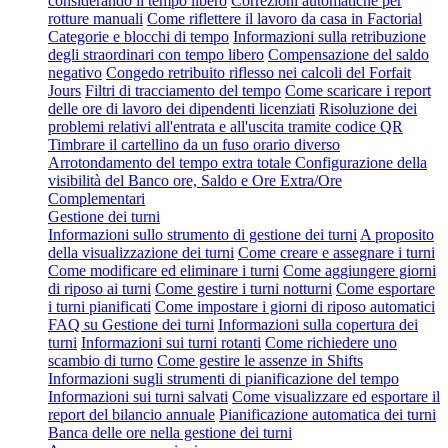
considerando il tempo libero
Correzioni automatiche per
rotture manuali
Come riflettere il lavoro da casa in Factorial
Categorie e blocchi di tempo
Informazioni sulla retribuzione
degli straordinari con tempo libero
Compensazione del saldo
negativo
Congedo retribuito riflesso nei calcoli del Forfait
Jours
Filtri di tracciamento del tempo
Come scaricare i report
delle ore di lavoro dei dipendenti licenziati
Risoluzione dei
problemi relativi all'entrata e all'uscita tramite codice QR
Timbrare il cartellino da un fuso orario diverso
Arrotondamento del tempo extra totale
Configurazione della
visibilità del Banco ore, Saldo e Ore Extra/Ore
Complementari
Gestione dei turni
Informazioni sullo strumento di gestione dei turni
A proposito
della visualizzazione dei turni
Come creare e assegnare i turni
Come modificare ed eliminare i turni
Come aggiungere giorni
di riposo ai turni
Come gestire i turni notturni
Come esportare
i turni pianificati
Come impostare i giorni di riposo automatici
FAQ su Gestione dei turni
Informazioni sulla copertura dei
turni
Informazioni sui turni rotanti
Come richiedere uno
scambio di turno
Come gestire le assenze in Shifts
Informazioni sugli strumenti di pianificazione del tempo
Informazioni sui turni salvati
Come visualizzare ed esportare il
report del bilancio annuale
Pianificazione automatica dei turni
Banca delle ore nella gestione dei turni