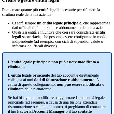
Creare
e
gestire
entit
à
legali
Puoi
creare
quante
pi
ù
entit
à
legali
necessarie
per
riflettere
la
struttura
reale
della
tua
azienda
.
Ci
sar
à
sempre
un
'
entit
à
legale
principale
,
che
rappresenta
i
dati
ufficiali
di
fatturazione
e
abbonamento
della
tua
azienda
.
Qualsiasi
entit
à
aggiuntiva
che
crei
sar
à
considerata
entit
à
legali
secondarie
,
che
possono
essere
configurate
in
modo
indipendente
(
ad
esempio
,
con
cicli
di
stipendio
,
valute
o
informazioni
fiscali
diverse
)
.
L
'
entit
à
legale
principale
non
pu
ò
essere
modificata
o
eliminata
.
L
'
entit
à
legale
principale
del
tuo
account
è
direttamente
collegata
ai
tuoi
dati
di
fatturazione
e
abbonamento
.
A
causa
di
questo
collegamento
,
non
pu
ò
essere
modificata
o
eliminata
dalla
piattaforma
.
Se
hai
bisogno
di
modificare
o
aggiornare
la
tua
entit
à
legale
principale
(
ad
esempio
,
a
causa
di
una
fusione
aziendale
,
ristrutturazione
o
cambio
di
nome
)
,
ti
preghiamo
di
contattare
il
tuo
Factorial
Account
Manager
o
il
tuo
contatto