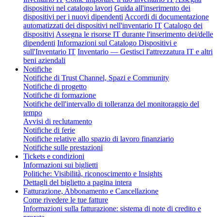
dispositivi nel catalogo lavori
Guida all'inserimento dei
dispositivi per i nuovi dipendenti
Accordi di documentazione
automatizzati dei dispositivi nell'inventario IT
Catalogo dei
dispositivi
Assegna le risorse IT durante l'inserimento dei/delle
dipendenti
Informazioni sul Catalogo Dispositivi e
sull'Inventario IT
Inventario — Gestisci l'attrezzatura IT e altri
beni aziendali
Notifiche
Notifiche di Trust Channel, Spazi e Community
Notifiche di progetto
Notifiche di formazione
Notifiche dell'intervallo di tolleranza del monitoraggio del
tempo
Avvisi di reclutamento
Notifiche di ferie
Notifiche relative allo spazio di lavoro finanziario
Notifiche sulle prestazioni
Tickets e condizioni
Informazioni sui biglietti
Politiche: Visibilità, riconoscimento e Insights
Dettagli del biglietto a pagina intera
Fatturazione, Abbonamento e Cancellazione
Come rivedere le tue fatture
Informazioni sulla fatturazione: sistema di note di credito e