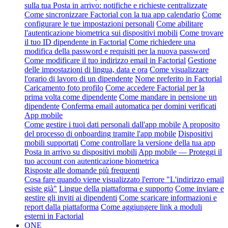
sulla tua Posta in arrivo: notifiche e richieste centralizzate
Come sincronizzare Factorial con la tua app calendario
Come
configurare le tue impostazioni personali
Come abilitare
l'autenticazione biometrica sui dispositivi mobili
Come trovare
il tuo ID dipendente in Factorial
Come richiedere una
modifica della password e requisiti per la nuova password
Come modificare il tuo indirizzo email in Factorial
Gestione
delle impostazioni di lingua, data e ora
Come visualizzare
l'orario di lavoro di un dipendente
Nome preferito in Factorial
Caricamento foto profilo
Come accedere Factorial per la
prima volta come dipendente
Come mandare in pensione un
dipendente
Conferma email automatica per domini verificati
App mobile
Come gestire i tuoi dati personali dall'app mobile
A proposito
del processo di onboarding tramite l'app mobile
Dispositivi
mobili supportati
Come controllare la versione della tua app
Posta in arrivo su dispositivi mobili
App mobile — Proteggi il
tuo account con autenticazione biometrica
Risposte alle domande più frequenti
Cosa fare quando viene visualizzato l'errore "L'indirizzo email
esiste già"
Lingue della piattaforma e supporto
Come inviare e
gestire gli inviti ai dipendenti
Come scaricare informazioni e
report dalla piattaforma
Come aggiungere link a moduli
esterni in Factorial
ONE