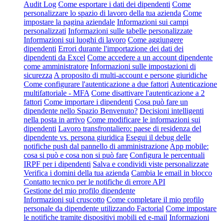
Audit Log
Come esportare i dati dei dipendenti
Come
personalizzare lo spazio di lavoro della tua azienda
Come
impostare la pagina aziendale
Informazioni sui campi
personalizzati
Informazioni sulle tabelle personalizzate
Informazioni sui luoghi di lavoro
Come aggiungere
dipendenti
Errori durante l'importazione dei dati dei
dipendenti da Excel
Come accedere a un account dipendente
come amministratore
Informazioni sulle impostazioni di
sicurezza
A proposito di multi-account e persone giuridiche
Come configurare l'autenticazione a due fattori
Autenticazione
multifattoriale - MFA
Come disattivare l'autenticazione a 2
fattori
Come importare i dipendenti
Cosa può fare un
dipendente nello Spazio Benvenuto?
Decisioni intelligenti
nella posta in arrivo
Come modificare le informazioni sui
dipendenti
Lavoro transfrontaliero: paese di residenza del
dipendente vs. persona giuridica
Esegui il debug delle
notifiche push dal pannello di amministrazione
App mobile:
cosa si può e cosa non si può fare
Configura le percentuali
IRPF per i dipendenti
Salva e condividi viste personalizzate
Verifica i domini della tua azienda
Cambia le email in blocco
Contatto tecnico per le notifiche di errore API
Gestione del mio profilo dipendente
Informazioni sul cruscotto
Come completare il mio profilo
personale da dipendente utilizzando Factorial
Come impostare
le notifiche tramite dispositivi mobili ed e-mail
Informazioni