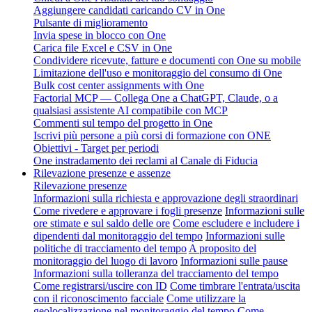
Aggiungere candidati caricando CV in One
Pulsante di miglioramento
Invia spese in blocco con One
Carica file Excel e CSV in One
Condividere ricevute, fatture e documenti con One su mobile
Limitazione dell'uso e monitoraggio del consumo di One
Bulk cost center assignments with One
Factorial MCP — Collega One a ChatGPT, Claude, o a
qualsiasi assistente AI compatibile con MCP
Commenti sul tempo del progetto in One
Iscrivi più persone a più corsi di formazione con ONE
Obiettivi - Target per periodi
One instradamento dei reclami al Canale di Fiducia
Rilevazione presenze e assenze
Rilevazione presenze
Informazioni sulla richiesta e approvazione degli straordinari
Come rivedere e approvare i fogli presenze
Informazioni sulle
ore stimate e sul saldo delle ore
Come escludere e includere i
dipendenti dal monitoraggio del tempo
Informazioni sulle
politiche di tracciamento del tempo
A proposito del
monitoraggio del luogo di lavoro
Informazioni sulle pause
Informazioni sulla tolleranza del tracciamento del tempo
Come registrarsi/uscire con ID
Come timbrare l'entrata/uscita
con il riconoscimento facciale
Come utilizzare la
geolocalizzazione nel monitoraggio del tempo
Come