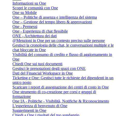
Informazioni su One
Scopri le comunità con One
One su Mobile
One – Politiche di assenza e intelligenza del sistema
One – Gestione del tempo libero & approvazioni
One - Permessi
One - Esperienza di chat flessibile
ONE - Architettura dei dati
@Menzioni in One per un contesto preciso sulle persone
Gestisci la cronologia delle chat, le conversazioni multiple e le
chat bloccate in One
Visibilità del consumo di credito e flusso di aggiornamento in
One
Chiedi One sui tuoi documenti
Gestisci le prenotazioni degli spazi con ONE
Dati del Financial Workspace in One
Ticketing e One: Gestisci tutte le richieste dei dipendenti in un
unico posto
Scaricare i report di assegnazione dei centri di costo in One
One strumento di co-creazione per corsi e gruppi di
formazione
One IA - Politiche - Visibilità, Notifiche & Riconoscimento
L'esperienza di benvenuto di One
Suggerimenti in One
Chiedi a One i risultati del tuo sondaggio