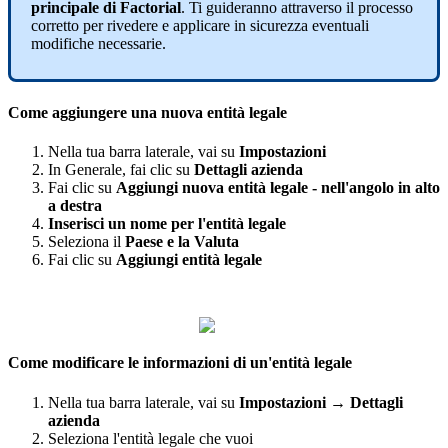
principale
di
Factorial
.
Ti
guideranno
attraverso
il
processo
corretto
per
rivedere
e
applicare
in
sicurezza
eventuali
modifiche
necessarie
.
Come
aggiungere
una
nuova
entit
à
legale
Nella
tua
barra
laterale
,
vai
su
Impostazioni
In
Generale
,
fai
clic
su
Dettagli
azienda
Fai
clic
su
Aggiungi
nuova
entit
à
legale
-
nell
'
angolo
in
alto
a
destra
Inserisci
un
nome
per
l
'
entit
à
legale
Seleziona
il
Paese
e
la
Valuta
Fai
clic
su
Aggiungi
entit
à
legale
Come
modificare
le
informazioni
di
un
'
entit
à
legale
Nella
tua
barra
laterale
,
vai
su
Impostazioni
→
Dettagli
azienda
Seleziona
l
'
entit
à
legale
che
vuoi