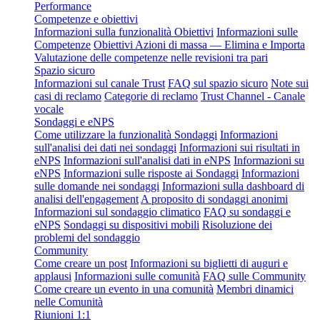
Performance
Competenze e obiettivi
Informazioni sulla funzionalità Obiettivi
Informazioni sulle
Competenze
Obiettivi Azioni di massa — Elimina e Importa
Valutazione delle competenze nelle revisioni tra pari
Spazio sicuro
Informazioni sul canale Trust
FAQ sul spazio sicuro
Note sui
casi di reclamo
Categorie di reclamo
Trust Channel - Canale
vocale
Sondaggi e eNPS
Come utilizzare la funzionalità Sondaggi
Informazioni
sull'analisi dei dati nei sondaggi
Informazioni sui risultati in
eNPS
Informazioni sull'analisi dati in eNPS
Informazioni su
eNPS
Informazioni sulle risposte ai Sondaggi
Informazioni
sulle domande nei sondaggi
Informazioni sulla dashboard di
analisi dell'engagement
A proposito di sondaggi anonimi
Informazioni sul sondaggio climatico
FAQ su sondaggi e
eNPS
Sondaggi su dispositivi mobili
Risoluzione dei
problemi del sondaggio
Community
Come creare un post
Informazioni su biglietti di auguri e
applausi
Informazioni sulle comunità
FAQ sulle Community
Come creare un evento in una comunità
Membri dinamici
nelle Comunità
Riunioni 1:1