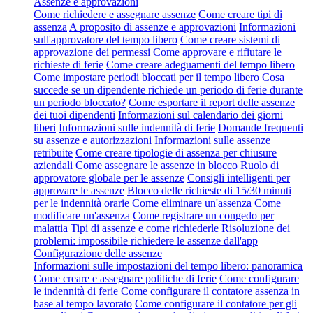
Assenze e approvazioni
Come richiedere e assegnare assenze
Come creare tipi di
assenza
A proposito di assenze e approvazioni
Informazioni
sull'approvatore del tempo libero
Come creare sistemi di
approvazione dei permessi
Come approvare e rifiutare le
richieste di ferie
Come creare adeguamenti del tempo libero
Come impostare periodi bloccati per il tempo libero
Cosa
succede se un dipendente richiede un periodo di ferie durante
un periodo bloccato?
Come esportare il report delle assenze
dei tuoi dipendenti
Informazioni sul calendario dei giorni
liberi
Informazioni sulle indennità di ferie
Domande frequenti
su assenze e autorizzazioni
Informazioni sulle assenze
retribuite
Come creare tipologie di assenza per chiusure
aziendali
Come assegnare le assenze in blocco
Ruolo di
approvatore globale per le assenze
Consigli intelligenti per
approvare le assenze
Blocco delle richieste di 15/30 minuti
per le indennità orarie
Come eliminare un'assenza
Come
modificare un'assenza
Come registrare un congedo per
malattia
Tipi di assenze e come richiederle
Risoluzione dei
problemi: impossibile richiedere le assenze dall'app
Configurazione delle assenze
Informazioni sulle impostazioni del tempo libero: panoramica
Come creare e assegnare politiche di ferie
Come configurare
le indennità di ferie
Come configurare il contatore assenza in
base al tempo lavorato
Come configurare il contatore per gli