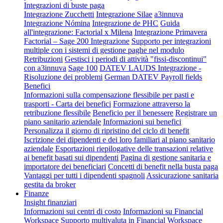
Integrazioni di buste paga
Integrazione Zucchetti
Integrazione Silae
a3innuva
Integrazione Nómina
Integrazione de PHC
Guida
all'integrazione: Factorial x Milena
Integrazione Primavera
Factorial – Sage 200 Integrazione
Supporto per integrazioni
multiple con i sistemi di gestione paghe nel modulo
Retribuzioni
Gestisci i periodi di attività "fissi-discontinui"
con a3innuva
Sage 100
DATEV LAUDS Integrazione -
Risoluzione dei problemi
German DATEV Payroll fields
Benefici
Informazioni sulla compensazione flessibile per pasti e
trasporti - Carta dei benefici
Formazione attraverso la
retribuzione flessibile
Beneficio per il benessere
Registrare un
piano sanitario aziendale
Informazioni sui benefici
Personalizza il giorno di ripristino del ciclo di benefit
Iscrizione dei dipendenti e dei loro familiari al piano sanitario
aziendale
Esportazioni riepilogative delle transazioni relative
ai benefit basati sui dipendenti
Pagina di gestione sanitaria e
importatore dei beneficiari
Concetti di benefit nella busta paga
Vantaggi per tutti i dipendenti spagnoli
Assicurazione sanitaria
gestita da broker
Finanze
Insight finanziari
Informazioni sui centri di costo
Informazioni su Financial
Workspace
Supporto multivaluta in Financial Workspace