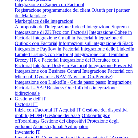
Integrazione di Zapier con Factorial
Registrazione programmatica dei client OAuth per i partner
del Marketplace
Marketplace delle integrazioni
A proposito dell'integrazione Indeed
Integrazione Suprema
Integrazione di ZKTeco con Factorial
Integrazione Cobee in
Factorial
Integrazione Gmail in Factorial
Integrazione di
Outlook con Factorial
Informazioni sull'integrazione di Slack
Integrazione Payflow in Factorial
Integrazione delle LinkedIn
Limited Listings con Factorial
Integrazione con Teamtailor
Breezy HR e Factorial
Integrazione del Recruitee con
Factorial
Integrare Desky in Factorial
Integrazione Power BI
Integrazione con Business Central
Integrazione Factorial con
Microsoft Dynamics NAV (Navision On-Premise)
Integrazione con LinkedIn - Guida passo passo
Integrazione
Factorial – SAP Business One
InfoJobs integrazione
bidirezionale
Gestione dell'IT
Factorial IT
Inizia con Factorial IT
Acquisti IT
Gestione dei dispositivi
mobili (MDM)
Gestione dei SaaS
Onboardings e
offboardings
Gestione dei dispositivi
Protezione degli
endpoint
Acquisti globali
Sviluppatori
Inventario IT
Inventario IT
Come importare il tuo inventario IT
Assegna