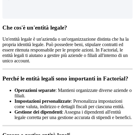
Che
cos
'
è
un
'
entit
à
legale
?
Un
'
entit
à
legale
è
un
'
azienda
o
un
'
organizzazione
distinta
che
ha
la
propria
identit
à
legale
.
Pu
ò
possedere
beni
,
stipulare
contratti
ed
essere
ritenuta
responsabile
per
le
proprie
azioni
.
In
Factorial
,
le
entit
à
legali
ti
aiutano
a
gestire
pi
ù
aziende
o
filiali
all
'
interno
di
un
unico
account
.
Perch
é
le
entit
à
legali
sono
importanti
in
Factorial
?
Operazioni
separate
:
Mantieni
organizzate
diverse
aziende
o
filiali
.
Impostazioni
personalizzate
:
Personalizza
impostazioni
come
valuta
,
indirizzo
e
dettagli
fiscali
per
ciascuna
entit
à
.
Gestione
dei
dipendenti
:
Assegna
i
dipendenti
all
'
entit
à
legale
corretta
per
una
gestione
accurata
di
stipendi
e
benefici
.