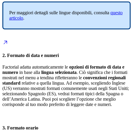
Per
maggiori
dettagli
sulle
lingue
disponibili
,
consulta
questo
articolo
.
2
.
Formato
di
data
e
numeri
Factorial
adatta
automaticamente
le
opzioni
di
formato
di
data
e
numero
in
base
alla
lingua
selezionata
.
Ci
ò
significa
che
i
formati
mostrati
nel
menu
a
tendina
rifletteranno
le
convenzioni
regionali
standard
relative
a
quella
lingua
.
Ad
esempio
,
scegliendo
Inglese
(
US
)
verranno
mostrati
formati
comunemente
usati
negli
Stati
Uniti
;
selezionando
Spagnolo
(
ES
)
,
vedrai
formati
tipici
della
Spagna
o
dell
’
America
Latina
.
Puoi
poi
scegliere
l
’
opzione
che
meglio
corrisponde
al
tuo
modo
preferito
di
leggere
date
e
numeri
.
3
.
Formato
orario