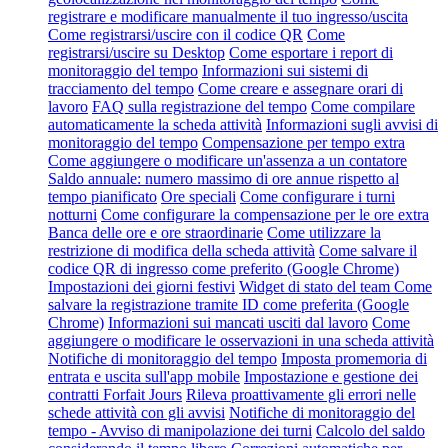
registrare e modificare manualmente il tuo ingresso/uscita
Come registrarsi/uscire con il codice QR
Come
registrarsi/uscire su Desktop
Come esportare i report di
monitoraggio del tempo
Informazioni sui sistemi di
tracciamento del tempo
Come creare e assegnare orari di
lavoro
FAQ sulla registrazione del tempo
Come compilare
automaticamente la scheda attività
Informazioni sugli avvisi di
monitoraggio del tempo
Compensazione per tempo extra
Come aggiungere o modificare un'assenza a un contatore
Saldo annuale: numero massimo di ore annue rispetto al
tempo pianificato
Ore speciali
Come configurare i turni
notturni
Come configurare la compensazione per le ore extra
Banca delle ore e ore straordinarie
Come utilizzare la
restrizione di modifica della scheda attività
Come salvare il
codice QR di ingresso come preferito (Google Chrome)
Impostazioni dei giorni festivi
Widget di stato del team
Come
salvare la registrazione tramite ID come preferita (Google
Chrome)
Informazioni sui mancati usciti dal lavoro
Come
aggiungere o modificare le osservazioni in una scheda attività
Notifiche di monitoraggio del tempo
Imposta promemoria di
entrata e uscita sull'app mobile
Impostazione e gestione dei
contratti Forfait Jours
Rileva proattivamente gli errori nelle
schede attività con gli avvisi
Notifiche di monitoraggio del
tempo - Avviso di manipolazione dei turni
Calcolo del saldo