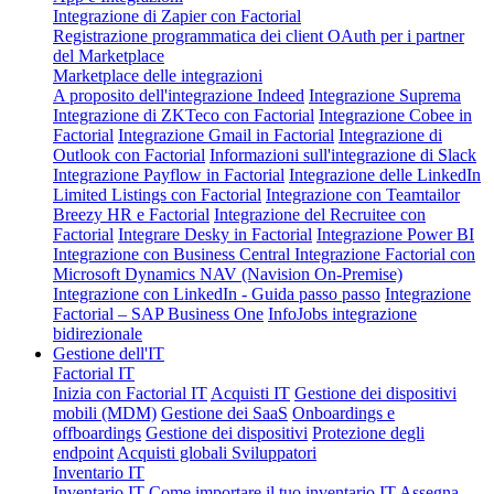
Integrazione di Zapier con Factorial
Registrazione programmatica dei client OAuth per i partner
del Marketplace
Marketplace delle integrazioni
A proposito dell'integrazione Indeed
Integrazione Suprema
Integrazione di ZKTeco con Factorial
Integrazione Cobee in
Factorial
Integrazione Gmail in Factorial
Integrazione di
Outlook con Factorial
Informazioni sull'integrazione di Slack
Integrazione Payflow in Factorial
Integrazione delle LinkedIn
Limited Listings con Factorial
Integrazione con Teamtailor
Breezy HR e Factorial
Integrazione del Recruitee con
Factorial
Integrare Desky in Factorial
Integrazione Power BI
Integrazione con Business Central
Integrazione Factorial con
Microsoft Dynamics NAV (Navision On-Premise)
Integrazione con LinkedIn - Guida passo passo
Integrazione
Factorial – SAP Business One
InfoJobs integrazione
bidirezionale
Gestione dell'IT
Factorial IT
Inizia con Factorial IT
Acquisti IT
Gestione dei dispositivi
mobili (MDM)
Gestione dei SaaS
Onboardings e
offboardings
Gestione dei dispositivi
Protezione degli
endpoint
Acquisti globali
Sviluppatori
Inventario IT
Inventario IT
Come importare il tuo inventario IT
Assegna