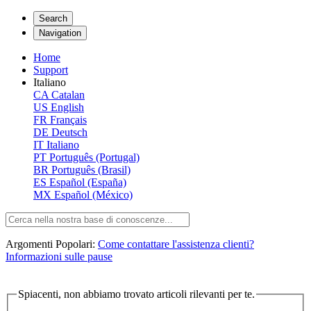
Search
Navigation
Home
Support
Italiano
CA
Catalan
US
English
FR
Français
DE
Deutsch
IT
Italiano
PT
Português (Portugal)
BR
Português (Brasil)
ES
Español (España)
MX
Español (México)
Argomenti Popolari:
Come contattare l'assistenza clienti?
Informazioni sulle pause
Spiacenti, non abbiamo trovato articoli rilevanti per te.