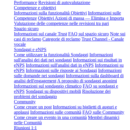
Performance
Revisioni di autovalutazione
Competenze e obiettivi
Informazioni sulla funzionalità Obiettivi
Informazioni sulle
Competenze
Obiettivi Azioni di massa — Elimina e Importa
Valutazione delle competenze nelle revisioni tra pari
Spazio sicuro
Informazioni sul canale Trust
FAQ sul spazio sicuro
Note sui
casi di reclamo
Categorie di reclamo
Trust Channel - Canale
vocale
Sondaggi e eNPS
Come utilizzare la funzionalità Sondaggi
Informazioni
sull'analisi dei dati nei sondaggi
Informazioni sui risultati in
eNPS
Informazioni sull'analisi dati in eNPS
Informazioni su
eNPS
Informazioni sulle risposte ai Sondaggi
Informazioni
sulle domande nei sondaggi
Informazioni sulla dashboard di
analisi dell'engagement
A proposito di sondaggi anonimi
Informazioni sul sondaggio climatico
FAQ su sondaggi e
eNPS
Sondaggi su dispositivi mobili
Risoluzione dei
problemi del sondaggio
Community
Come creare un post
Informazioni su biglietti di auguri e
applausi
Informazioni sulle comunità
FAQ sulle Community
Come creare un evento in una comunità
Membri dinamici
nelle Comunità
Riunioni 1:1