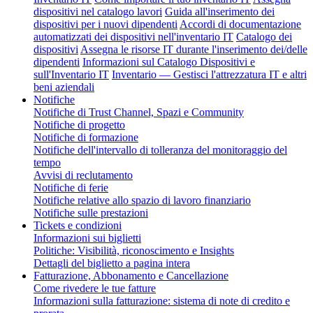
dispositivi nel catalogo lavori
Guida all'inserimento dei
dispositivi per i nuovi dipendenti
Accordi di documentazione
automatizzati dei dispositivi nell'inventario IT
Catalogo dei
dispositivi
Assegna le risorse IT durante l'inserimento dei/delle
dipendenti
Informazioni sul Catalogo Dispositivi e
sull'Inventario IT
Inventario — Gestisci l'attrezzatura IT e altri
beni aziendali
Notifiche
Notifiche di Trust Channel, Spazi e Community
Notifiche di progetto
Notifiche di formazione
Notifiche dell'intervallo di tolleranza del monitoraggio del
tempo
Avvisi di reclutamento
Notifiche di ferie
Notifiche relative allo spazio di lavoro finanziario
Notifiche sulle prestazioni
Tickets e condizioni
Informazioni sui biglietti
Politiche: Visibilità, riconoscimento e Insights
Dettagli del biglietto a pagina intera
Fatturazione, Abbonamento e Cancellazione
Come rivedere le tue fatture
Informazioni sulla fatturazione: sistema di note di credito e