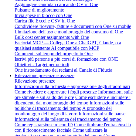
Aggiungere candidati caricando CV in One
Pulsante di miglioramento
Invia spese in blocco con One
Carica file Excel e CSV in One
Condividere ricevute, fatture e documenti con One su mobile
Limitazione dell'uso e monitoraggio del consumo di One
Bulk cost center assignments with One
Factorial MCP — Collega One a ChatGPT, Claude, o a
qualsiasi assistente AI compatibile con MCP
Commenti sul tempo del progetto in One
Iscrivi più persone a più corsi di formazione con ONE
Obiettivi - Target per periodi
One instradamento dei reclami al Canale di Fiducia
Rilevazione presenze e assenze
Rilevazione presenze
Informazioni sulla richiesta e approvazione degli straordinari
Come rivedere e approvare i fogli presenze
Informazioni sulle
ore stimate e sul saldo delle ore
Come escludere e includere i
dipendenti dal monitoraggio del tempo
Informazioni sulle
politiche di tracciamento del tempo
A proposito del
monitoraggio del luogo di lavoro
Informazioni sulle pause
Informazioni sulla tolleranza del tracciamento del tempo
Come registrarsi/uscire con ID
Come timbrare l'entrata/uscita
con il riconoscimento facciale
Come utilizzare la
geolocalizzazione nel monitoraggio del tempo
Come