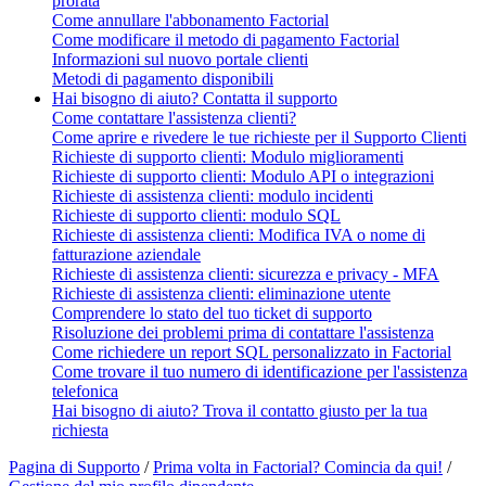
prorata
Come annullare l'abbonamento Factorial
Come modificare il metodo di pagamento Factorial
Informazioni sul nuovo portale clienti
Metodi di pagamento disponibili
Hai bisogno di aiuto? Contatta il supporto
Come contattare l'assistenza clienti?
Come aprire e rivedere le tue richieste per il Supporto Clienti
Richieste di supporto clienti: Modulo miglioramenti
Richieste di supporto clienti: Modulo API o integrazioni
Richieste di assistenza clienti: modulo incidenti
Richieste di supporto clienti: modulo SQL
Richieste di assistenza clienti: Modifica IVA o nome di
fatturazione aziendale
Richieste di assistenza clienti: sicurezza e privacy - MFA
Richieste di assistenza clienti: eliminazione utente
Comprendere lo stato del tuo ticket di supporto
Risoluzione dei problemi prima di contattare l'assistenza
Come richiedere un report SQL personalizzato in Factorial
Come trovare il tuo numero di identificazione per l'assistenza
telefonica
Hai bisogno di aiuto? Trova il contatto giusto per la tua
richiesta
Pagina di Supporto
/
Prima volta in Factorial? Comincia da qui!
/