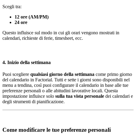
Scegli
tra
:
12
ore
(
AM
/
PM
)
24
ore
Questo
influisce
sul
modo
in
cui
gli
orari
vengono
mostrati
in
calendari
,
richieste
di
ferie
,
timesheet
,
ecc
.
4
.
Inizio
della
settimana
Puoi
scegliere
qualsiasi
giorno
della
settimana
come
primo
giorno
del
calendario
in
Factorial
.
Tutti
e
sette
i
giorni
sono
disponibili
nel
menu
a
tendina
,
cos
ì
puoi
configurare
il
calendario
in
base
alle
tue
preferenze
personali
o
alle
abitudini
lavorative
locali
.
Questa
impostazione
influisce
solo
sulla
tua
vista
personale
dei
calendari
e
degli
strumenti
di
pianificazione
.
Come
modificare
le
tue
preferenze
personali