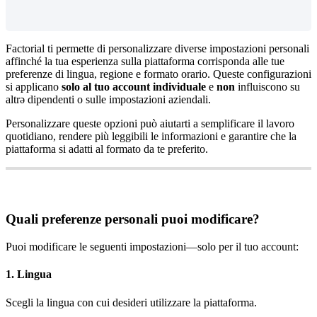
Factorial
ti
permette
di
personalizzare
diverse
impostazioni
personali
affinch
é
la
tua
esperienza
sulla
piattaforma
corrisponda
alle
tue
preferenze
di
lingua
,
regione
e
formato
orario
.
Queste
configurazioni
si
applicano
solo
al
tuo
account
individuale
e
non
influiscono
su
altr
ə
dipendenti
o
sulle
impostazioni
aziendali
.
Personalizzare
queste
opzioni
pu
ò
aiutarti
a
semplificare
il
lavoro
quotidiano
,
rendere
pi
ù
leggibili
le
informazioni
e
garantire
che
la
piattaforma
si
adatti
al
formato
da
te
preferito
.
Quali
preferenze
personali
puoi
modificare
?
Puoi
modificare
le
seguenti
impostazioni
—
solo
per
il
tuo
account
:
1
.
Lingua
Scegli
la
lingua
con
cui
desideri
utilizzare
la
piattaforma
.