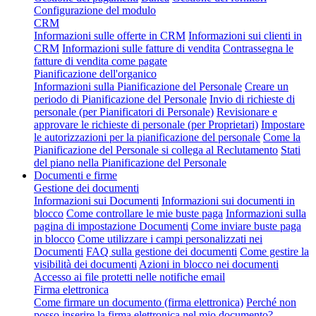
Configurazione del modulo
CRM
Informazioni sulle offerte in CRM
Informazioni sui clienti in
CRM
Informazioni sulle fatture di vendita
Contrassegna le
fatture di vendita come pagate
Pianificazione dell'organico
Informazioni sulla Pianificazione del Personale
Creare un
periodo di Pianificazione del Personale
Invio di richieste di
personale (per Pianificatori di Personale)
Revisionare e
approvare le richieste di personale (per Proprietari)
Impostare
le autorizzazioni per la pianificazione del personale
Come la
Pianificazione del Personale si collega al Reclutamento
Stati
del piano nella Pianificazione del Personale
Documenti e firme
Gestione dei documenti
Informazioni sui Documenti
Informazioni sui documenti in
blocco
Come controllare le mie buste paga
Informazioni sulla
pagina di impostazione Documenti
Come inviare buste paga
in blocco
Come utilizzare i campi personalizzati nei
Documenti
FAQ sulla gestione dei documenti
Come gestire la
visibilità dei documenti
Azioni in blocco nei documenti
Accesso ai file protetti nelle notifiche email
Firma elettronica
Come firmare un documento (firma elettronica)
Perché non
posso inserire la firma elettronica nel mio documento?