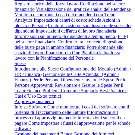
Registro storico della forza lavoro
Retribuzione nel settore
finanziario
Visualizzazione dei grafici e analisi delle tendenze
Monitora e confronta i costi dei dipendenti con Trend
Analytics
Impostazioni centri di costo: scheda Azioni in
blocco e Persone
Centri di costo personalizzati nelle spese dei
dipendenti
Impostazioni dell'area di lavoro finanziaria
Informazioni sul numero di dipendenti a tempo pieno (FTE)
nel settore finanziario.
Confronto tra i concetti di gestione
delle buste paga in ambito finanziario
Porre domande allo
spazio di lavoro finanziario in One
Pianifica la tua forza
lavoro con la Pianificazione del Personale
Spese
Introduzione alle Spese
Configurazione del Modulo (Admin /
HR / Finanza)
Gestione delle Carte Aziendali (Admin /
Finanza)
Per le Persone Dipendenti: Inviare le Spese
Per le
Persone Approvanti: Revisionare e Gestire le Spese
Per il
Team Finance
Problemi Comuni e Supporto
Best Practice e
Casi d’Uso
Extra tecnici
Approvvigionamenti
Info su Software
Come monitorare i costi dei software con il
Sistema di Tracciamento delle Fatture
Informazioni sul
processo di approvvigionamento
Informazioni sui conti da
pagare
Come impostare i flussi di approvazione per le schede
software
Gestione dei pagamenti
Banca
Gestione dei fornitori