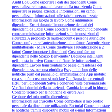
Audit Log
Come esportare i dati dei dipendenti
Come
personalizzare lo spazio di lavoro della tua azienda
Come
impostare la pagina aziendale
Informazioni sui campi
personalizzati
Informazioni sulle tabelle personalizzate
Informazioni sui luoghi di lavoro
Come aggiungere
dipendenti
Errori durante l'importazione dei dati dei
dipendenti da Excel
Come accedere a un account dipendente
come amministratore
Informazioni sulle impostazioni di
sicurezza
A proposito di multi-account e persone giuridiche
Come configurare l'autenticazione a due fattori
Autenticazione
multifattoriale - MFA
Come disattivare l'autenticazione a 2
fattori
Come importare i dipendenti
Cosa può fare un
dipendente nello Spazio Benvenuto?
Decisioni intelligenti
nella posta in arrivo
Come modificare le informazioni sui
dipendenti
Lavoro transfrontaliero: paese di residenza del
dipendente vs. persona giuridica
Esegui il debug delle
notifiche push dal pannello di amministrazione
App mobile:
cosa si può e cosa non si può fare
Configura le percentuali
IRPF per i dipendenti
Salva e condividi viste personalizzate
Verifica i domini della tua azienda
Cambia le email in blocco
Contatto tecnico per le notifiche di errore API
Gestione del mio profilo dipendente
Informazioni sul cruscotto
Come completare il mio profilo
personale da dipendente utilizzando Factorial
Come impostare
le notifiche tramite dispositivi mobili ed e-mail
Informazioni