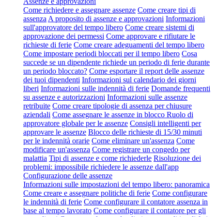
Assenze e approvazioni
Come richiedere e assegnare assenze
Come creare tipi di
assenza
A proposito di assenze e approvazioni
Informazioni
sull'approvatore del tempo libero
Come creare sistemi di
approvazione dei permessi
Come approvare e rifiutare le
richieste di ferie
Come creare adeguamenti del tempo libero
Come impostare periodi bloccati per il tempo libero
Cosa
succede se un dipendente richiede un periodo di ferie durante
un periodo bloccato?
Come esportare il report delle assenze
dei tuoi dipendenti
Informazioni sul calendario dei giorni
liberi
Informazioni sulle indennità di ferie
Domande frequenti
su assenze e autorizzazioni
Informazioni sulle assenze
retribuite
Come creare tipologie di assenza per chiusure
aziendali
Come assegnare le assenze in blocco
Ruolo di
approvatore globale per le assenze
Consigli intelligenti per
approvare le assenze
Blocco delle richieste di 15/30 minuti
per le indennità orarie
Come eliminare un'assenza
Come
modificare un'assenza
Come registrare un congedo per
malattia
Tipi di assenze e come richiederle
Risoluzione dei
problemi: impossibile richiedere le assenze dall'app
Configurazione delle assenze
Informazioni sulle impostazioni del tempo libero: panoramica
Come creare e assegnare politiche di ferie
Come configurare
le indennità di ferie
Come configurare il contatore assenza in
base al tempo lavorato
Come configurare il contatore per gli