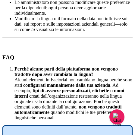
L
ə
amministrator
ə
non
possono
modificare
queste
preferenze
per
l
ə
dipendenti
;
ogni
persona
deve
aggiornarle
individualmente
.
Modificare
la
lingua
o
il
formato
della
data
non
influisce
sui
dati
,
sui
report
o
sulle
impostazioni
aziendali
generali
—
solo
su
come
tu
visualizzi
le
informazioni
.
FAQ
Perch
é
alcune
parti
della
piattaforma
non
vengono
tradotte
dopo
aver
cambiato
la
lingua
?
Alcuni
elementi
in
Factorial
non
cambiano
lingua
perch
é
sono
stati
configurati
manualmente
dalla
tua
azienda
.
Ad
esempio
,
tipi
di
assenze
personalizzati
,
etichette
o
nomi
interni
creati
dall
’
organizzazione
resteranno
nella
lingua
originale
usata
durante
la
configurazione
.
Poich
é
questi
elementi
sono
definiti
dall
’
utente
,
non
vengono
tradotti
automaticamente
quando
modifichi
le
tue
preferenze
linguistiche
personali
.