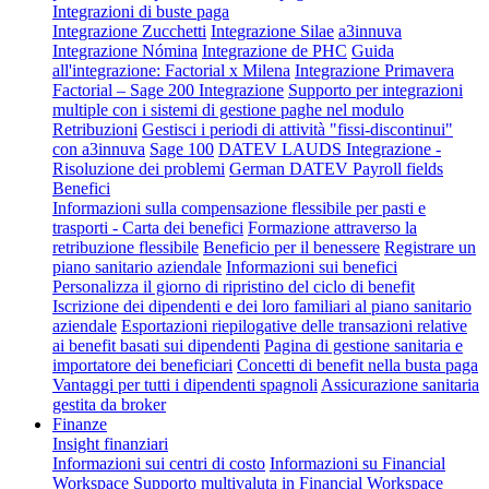
Integrazioni di buste paga
Integrazione Zucchetti
Integrazione Silae
a3innuva
Integrazione Nómina
Integrazione de PHC
Guida
all'integrazione: Factorial x Milena
Integrazione Primavera
Factorial – Sage 200 Integrazione
Supporto per integrazioni
multiple con i sistemi di gestione paghe nel modulo
Retribuzioni
Gestisci i periodi di attività "fissi-discontinui"
con a3innuva
Sage 100
DATEV LAUDS Integrazione -
Risoluzione dei problemi
German DATEV Payroll fields
Benefici
Informazioni sulla compensazione flessibile per pasti e
trasporti - Carta dei benefici
Formazione attraverso la
retribuzione flessibile
Beneficio per il benessere
Registrare un
piano sanitario aziendale
Informazioni sui benefici
Personalizza il giorno di ripristino del ciclo di benefit
Iscrizione dei dipendenti e dei loro familiari al piano sanitario
aziendale
Esportazioni riepilogative delle transazioni relative
ai benefit basati sui dipendenti
Pagina di gestione sanitaria e
importatore dei beneficiari
Concetti di benefit nella busta paga
Vantaggi per tutti i dipendenti spagnoli
Assicurazione sanitaria
gestita da broker
Finanze
Insight finanziari
Informazioni sui centri di costo
Informazioni su Financial
Workspace
Supporto multivaluta in Financial Workspace