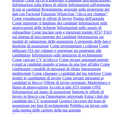
gestirla
Come faccio a importare il database dell'applicazione?
Informazioni sulla lettera di offerta
Informazioni sull'aggiunta
di tag ai candidati
Regolamento generale sulla protezione dei
dati con Factorial
Funzione WhatsApp "clicca per chattare"
Come visualizzare le offerte di lavoro
Pagina dell'azienda
Come importare il database dei candidati
Informazioni sulle
approvazioni delle richieste
Informazioni sullo spazio di
onboarding
Come lasciare note e menzioni tramite ATS?
FAQ
sul sistema di tracciamento dei candidati
Informazioni sui
moduli di valutazione delle assunzioni
A proposito delle fasi e
tipologie di assunzione
Come programmare i colloqui
Come
utilizzare l'IA per valutare e assegnare un punteggio alle
candidature
Informazioni sulle intuizioni di reclutamento
Come caricare CV in blocco
Come inviare automaticamente
e-mail ai candidati quando si passa da una fase all'altra
Come
configurare i modelli di messaggi di rifiuto
Integrazione
multiportale
Come chiamare i candidati dal tuo telefono
Come
gestire le candidature di lavoro
Come inviare messaggi ai
candidati in blocco
Offerte di lavoro premium: Marketplace e
flusso di approvazione
Accedi ai dati ATS tramite ONE
Informazioni sul piano di assunzione
Importa le offerte di
lavoro in blocco con l'importatore universale
Estrai i dati dei
candidati dai CV scansionati
Gestisci l'accesso del team di
assunzione per fase di reclutamento
Pubblica un lavoro solo
sulla pagina delle carriere della tua azienda