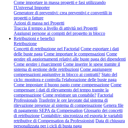
Come importare in massa progetti e fasi utilizzando
l'Universal Importer
Generatore di preventivi: crea preventivi e convertili in
progetti o fatture
Azioni di massa nei Progetti
Traccia il tempo a livello di attività nei Progetti
Aggiungi persone ai compiti del progetto in blocco
Retribuzioni e benefici
Retribuzione
Concetti di retribuzione nel Factorial
Come esportare i dati
delle buste paga
Come importare le compensazioni
Come
gestire gli aggiornamenti relativi alle buste paga dei dipendenti
Come gestire i risarcimenti
Come inserire le spese tramite il
sistema di gestione delle retribuzioni
Come aggiungere
compensazioni aggiuntive in blocco ai contratti?
Stato del
ciclo: monitora e controlla l'elaborazione delle buste paga
Come impostare il buono pasto come compensazione
Come
compensare i dati di rilevamento del tempo tramite la
compensazione
Come registrare un contabile?
Factorial
Professionals
Trasferire le ore lavorate dal sistema di
rilevazione presenze al sistema di compensazione
Genera file
di pagamento SEPA da Compensation
Glossario dei concetti
di retribuzione
Contabili/e: sincronizza ed esporta le variabili
retributive di Compensation da Professionisti
Data di chiusura
personalizzata per i cicli di busta paga