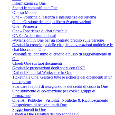
Informazioni su One
Scopri le comunità con One
One su Mobile
One – Politiche di assenza e intelligenza del sistema
One – Gestione del tempo libero & approvazioni
One - Permessi
One - Esperienza di chat flessibile
ONE - Architettura dei dati
@Menzioni in One per un contesto preciso sulle persone
Gestisci la cronologia delle chat, le conversazioni multiple e le
chat bloccate in One
Visibilità del consumo di credito e flusso di aggiornamento in
One
Chiedi One sui tuoi documenti
Gestisci le prenotazioni degli spazi con ONE
Dati del Financial Workspace in One
Ticketing e One: Gestisci tutte le richieste dei dipendenti in un
unico posto
Scaricare i report di assegnazione dei centri di costo in One
One strumento di co-creazione per corsi e gruppi di
formazione
One IA - Politiche - Visibilità, Notifiche & Riconoscimento
L'esperienza di benvenuto di One
Suggerimenti in One
Chiedi a One i risultati del tuo sondaggio