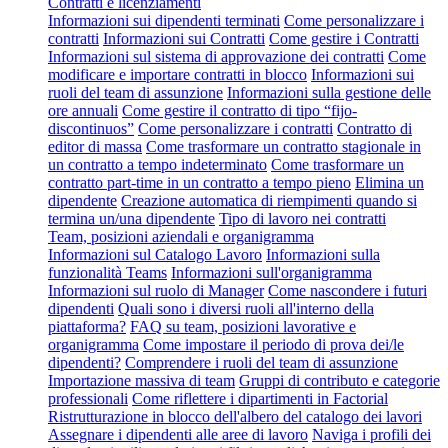
Contratti e licenziamenti
Informazioni sui dipendenti terminati
Come personalizzare i
contratti
Informazioni sui Contratti
Come gestire i Contratti
Informazioni sul sistema di approvazione dei contratti
Come
modificare e importare contratti in blocco
Informazioni sui
ruoli del team di assunzione
Informazioni sulla gestione delle
ore annuali
Come gestire il contratto di tipo “fijo-
discontinuos”
Come personalizzare i contratti
Contratto di
editor di massa
Come trasformare un contratto stagionale in
un contratto a tempo indeterminato
Come trasformare un
contratto part-time in un contratto a tempo pieno
Elimina un
dipendente
Creazione automatica di riempimenti quando si
termina un/una dipendente
Tipo di lavoro nei contratti
Team, posizioni aziendali e organigramma
Informazioni sul Catalogo Lavoro
Informazioni sulla
funzionalità Teams
Informazioni sull'organigramma
Informazioni sul ruolo di Manager
Come nascondere i futuri
dipendenti
Quali sono i diversi ruoli all'interno della
piattaforma?
FAQ su team, posizioni lavorative e
organigramma
Come impostare il periodo di prova dei/le
dipendenti?
Comprendere i ruoli del team di assunzione
Importazione massiva di team
Gruppi di contributo e categorie
professionali
Come riflettere i dipartimenti in Factorial
Ristrutturazione in blocco dell'albero del catalogo dei lavori
Assegnare i dipendenti alle aree di lavoro
Naviga i profili dei