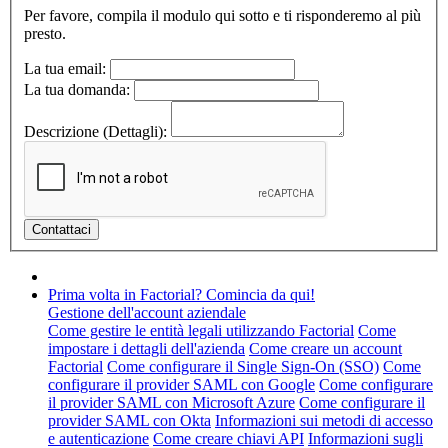
Per favore, compila il modulo qui sotto e ti risponderemo al più
presto.
La tua email:
La tua domanda:
Descrizione (Dettagli):
Prima volta in Factorial? Comincia da qui!
Gestione dell'account aziendale
Come gestire le entità legali utilizzando Factorial
Come
impostare i dettagli dell'azienda
Come creare un account
Factorial
Come configurare il Single Sign-On (SSO)
Come
configurare il provider SAML con Google
Come configurare
il provider SAML con Microsoft Azure
Come configurare il
provider SAML con Okta
Informazioni sui metodi di accesso
e autenticazione
Come creare chiavi API
Informazioni sugli