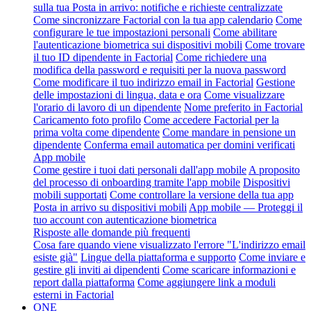
sulla tua Posta in arrivo: notifiche e richieste centralizzate
Come sincronizzare Factorial con la tua app calendario
Come
configurare le tue impostazioni personali
Come abilitare
l'autenticazione biometrica sui dispositivi mobili
Come trovare
il tuo ID dipendente in Factorial
Come richiedere una
modifica della password e requisiti per la nuova password
Come modificare il tuo indirizzo email in Factorial
Gestione
delle impostazioni di lingua, data e ora
Come visualizzare
l'orario di lavoro di un dipendente
Nome preferito in Factorial
Caricamento foto profilo
Come accedere Factorial per la
prima volta come dipendente
Come mandare in pensione un
dipendente
Conferma email automatica per domini verificati
App mobile
Come gestire i tuoi dati personali dall'app mobile
A proposito
del processo di onboarding tramite l'app mobile
Dispositivi
mobili supportati
Come controllare la versione della tua app
Posta in arrivo su dispositivi mobili
App mobile — Proteggi il
tuo account con autenticazione biometrica
Risposte alle domande più frequenti
Cosa fare quando viene visualizzato l'errore "L'indirizzo email
esiste già"
Lingue della piattaforma e supporto
Come inviare e
gestire gli inviti ai dipendenti
Come scaricare informazioni e
report dalla piattaforma
Come aggiungere link a moduli
esterni in Factorial
ONE