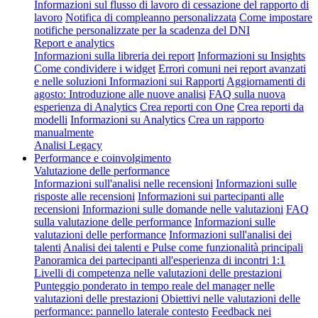
Informazioni sul flusso di lavoro di cessazione del rapporto di
lavoro
Notifica di compleanno personalizzata
Come impostare
notifiche personalizzate per la scadenza del DNI
Report e analytics
Informazioni sulla libreria dei report
Informazioni su Insights
Come condividere i widget
Errori comuni nei report avanzati
e nelle soluzioni
Informazioni sui Rapporti
Aggiornamenti di
agosto: Introduzione alle nuove analisi
FAQ sulla nuova
esperienza di Analytics
Crea reporti con One
Crea reporti da
modelli
Informazioni su Analytics
Crea un rapporto
manualmente
Analisi Legacy
Performance e coinvolgimento
Valutazione delle performance
Informazioni sull'analisi nelle recensioni
Informazioni sulle
risposte alle recensioni
Informazioni sui partecipanti alle
recensioni
Informazioni sulle domande nelle valutazioni
FAQ
sulla valutazione delle performance
Informazioni sulle
valutazioni delle performance
Informazioni sull'analisi dei
talenti
Analisi dei talenti e Pulse come funzionalità principali
Panoramica dei partecipanti all'esperienza di incontri 1:1
Livelli di competenza nelle valutazioni delle prestazioni
Punteggio ponderato in tempo reale del manager nelle
valutazioni delle prestazioni
Obiettivi nelle valutazioni delle
performance: pannello laterale contesto
Feedback nei