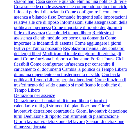
straordinari
Cosa succede quando elimino una politica di ferie
Cosa succede con le assenze che comprendono più di un ciclo
Info sui periodi di anzianità
Come configurare il contatore
assenza a bilancio fisso
Domande frequenti sulle impostazioni
relative alle ore di riposo
Informazioni sulle assegnazioni della
politica sui permessi
Come impostare il riporto dei giorni di
ferie e di assenza
Calcolo del tempo libero
Richieste di
assistenza clienti: modulo per porre una domanda
Come
importare le indennità di assenza
Come aggiungere i giorni
festivi per l'anno prossimo
Regolazioni manuali dei contatori
dei tempi liberi
Modificare il totale dei giorni di ferie tra gli
anni
Come funziona il riporto a fine anno
Forfait Jours: Cicli
flessibili
Come configurare un'assenza per consentire il
caricamento di documenti
Cambia la politica di Tempo Libero
di un/una dipendente con trasferimento di saldo
Cambia la
politica di Tempo Libero per più dipendenti
Come funziona il
trasferimento del saldo quando si modificano le politiche di
Tempo Libero
Detrazioni per assenze
Detrazione per i contatori di tempo libero
Giorni di
calendario: tutti gli strumenti di pianificazione
Giorni
lavorativi: detrazione contrattuale
Giorni lavorativi: detrazione
turni
Deduzione di riporto con strumenti di pianificazione
Giorni lavorativi: detrazione del lavoro
Scenari di detrazione
di mezza giornata