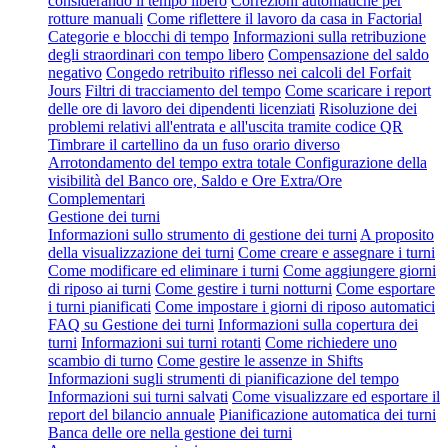
considerando il tempo libero
Correzioni automatiche per
rotture manuali
Come riflettere il lavoro da casa in Factorial
Categorie e blocchi di tempo
Informazioni sulla retribuzione
degli straordinari con tempo libero
Compensazione del saldo
negativo
Congedo retribuito riflesso nei calcoli del Forfait
Jours
Filtri di tracciamento del tempo
Come scaricare i report
delle ore di lavoro dei dipendenti licenziati
Risoluzione dei
problemi relativi all'entrata e all'uscita tramite codice QR
Timbrare il cartellino da un fuso orario diverso
Arrotondamento del tempo extra totale
Configurazione della
visibilità del Banco ore, Saldo e Ore Extra/Ore
Complementari
Gestione dei turni
Informazioni sullo strumento di gestione dei turni
A proposito
della visualizzazione dei turni
Come creare e assegnare i turni
Come modificare ed eliminare i turni
Come aggiungere giorni
di riposo ai turni
Come gestire i turni notturni
Come esportare
i turni pianificati
Come impostare i giorni di riposo automatici
FAQ su Gestione dei turni
Informazioni sulla copertura dei
turni
Informazioni sui turni rotanti
Come richiedere uno
scambio di turno
Come gestire le assenze in Shifts
Informazioni sugli strumenti di pianificazione del tempo
Informazioni sui turni salvati
Come visualizzare ed esportare il
report del bilancio annuale
Pianificazione automatica dei turni
Banca delle ore nella gestione dei turni