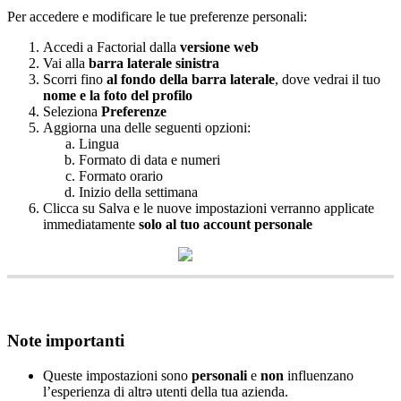
Per
accedere
e
modificare
le
tue
preferenze
personali
:
Accedi
a
Factorial
dalla
versione
web
Vai
alla
barra
laterale
sinistra
Scorri
fino
al
fondo
della
barra
laterale
,
dove
vedrai
il
tuo
nome
e
la
foto
del
profilo
Seleziona
Preferenze
Aggiorna
una
delle
seguenti
opzioni
:
Lingua
Formato
di
data
e
numeri
Formato
orario
Inizio
della
settimana
Clicca
su
Salva
e
le
nuove
impostazioni
verranno
applicate
immediatamente
solo
al
tuo
account
personale
Note
importanti
Queste
impostazioni
sono
personali
e
non
influenzano
l
’
esperienza
di
altr
ə
utenti
della
tua
azienda
.