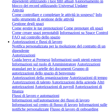
dipendenti utilizzando i tuoi filtri attuali
Aggiornamento in
blocco dei record utilizzando Universal Updater
Attività
Come controllare e completare le attività in sospeso?
Info
sullo strumento di gestione delle attività
Gestione degli spazi
Come gestire le tue prenotazioni
Come prenotare gli spazi
Come creare spazi prenotabili
Informazioni su Space Control
FAQ sul controllo dello spazio
Autorizzazioni e flussi di lavoro
Notifica personalizzata per la risoluzione del contratto di un
dipendente
Autorizzazioni
Guida breve ai Permessi
Informazioni sugli utenti esterni
Informazioni sul ruolo di Amministratore
Autorizzazioni
granulari per le cartelle dei documenti
Gruppo di
autorizzazioni dello spazio di benvenuto
Autorizzazioni della organizzazione
Autorizzazioni di tempo
Autorizzazioni di talento
Autorizzazioni della azienda
Altri
autorizzazioni
Autorizzazioni di payroll
Autorizzazioni di
finanza
Flussi di lavoro e automazioni
Informazioni sull'automazione dei flussi di lavoro
Informazioni sul centro di flusso di lavoro
Informazioni sulle
notifiche personalizzate
Flusso di lavoro di onboarding