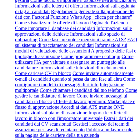
gestirla
Come faccio a importare il database dell'applicazione?
Informazioni sulla lettera di offerta
Informazioni sull'aggiunta
di tag ai candidati
Regolamento generale sulla protezione dei
dati con Factorial
Funzione WhatsApp "clicca per chattare"
Come visualizzare le offerte di lavoro
Pagina dell'azienda
Come importare il database dei candidati
Informazioni sulle
approvazioni delle richieste
Informazioni sullo spazio di
onboarding
Come lasciare note e menzioni tramite ATS?
FAQ
sul sistema di tracciamento dei candidati
Informazioni sui
moduli di valutazione delle assunzioni
A proposito delle fasi e
tipologie di assunzione
Come programmare i colloqui
Come
utilizzare l'IA per valutare e assegnare un punteggio alle
candidature
Informazioni sulle intuizioni di reclutamento
Come caricare CV in blocco
Come inviare automaticamente
e-mail ai candidati quando si passa da una fase all'altra
Come
configurare i modelli di messaggi di rifiuto
Integrazione
multiportale
Come chiamare i candidati dal tuo telefono
Come
gestire le candidature di lavoro
Come inviare messaggi ai
candidati in blocco
Offerte di lavoro premium: Marketplace e
flusso di approvazione
Accedi ai dati ATS tramite ONE
Informazioni sul piano di assunzione
Importa le offerte di
lavoro in blocco con l'importatore universale
Estrai i dati dei
candidati dai CV scansionati
Gestisci l'accesso del team di
assunzione per fase di reclutamento
Pubblica un lavoro solo
sulla pagina delle carriere della tua azienda