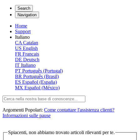
Search
Navigation
Home
Support
Italiano
CA
Catalan
US
English
FR
Français
DE
Deutsch
IT
Italiano
PT
Português (Portugal)
BR
Português (Brasil)
ES
Español (España)
MX
Español (México)
Argomenti Popolari:
Come contattare l'assistenza clienti?
Informazioni sulle pause
Spiacenti, non abbiamo trovato articoli rilevanti per te.