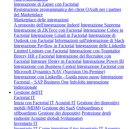
Integrazione di Zapier con Factorial
Registrazione programmatica dei client OAuth per i partner
del Marketplace
Marketplace delle integrazioni
A proposito dell'integrazione Indeed
Integrazione Suprema
Integrazione di ZKTeco con Factorial
Integrazione Cobee in
Factorial
Integrazione Gmail in Factorial
Integrazione di
Outlook con Factorial
Informazioni sull'integrazione di Slack
Integrazione Payflow in Factorial
Integrazione delle LinkedIn
Limited Listings con Factorial
Integrazione con Teamtailor
Breezy HR e Factorial
Integrazione del Recruitee con
Factorial
Integrare Desky in Factorial
Integrazione Power BI
Integrazione con Business Central
Integrazione Factorial con
Microsoft Dynamics NAV (Navision On-Premise)
Integrazione con LinkedIn - Guida passo passo
Integrazione
Factorial – SAP Business One
InfoJobs integrazione
bidirezionale
Gestione dell'IT
Factorial IT
Inizia con Factorial IT
Acquisti IT
Gestione dei dispositivi
mobili (MDM)
Gestione dei SaaS
Onboardings e
offboardings
Gestione dei dispositivi
Protezione degli
endpoint
Acquisti globali
Sviluppatori
Inventario IT
Inventario IT
Come importare il tuo inventario IT
Assegna