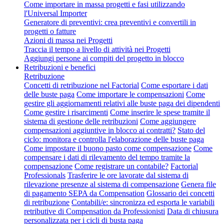
Come importare in massa progetti e fasi utilizzando
l'Universal Importer
Generatore di preventivi: crea preventivi e convertili in
progetti o fatture
Azioni di massa nei Progetti
Traccia il tempo a livello di attività nei Progetti
Aggiungi persone ai compiti del progetto in blocco
Retribuzioni e benefici
Retribuzione
Concetti di retribuzione nel Factorial
Come esportare i dati
delle buste paga
Come importare le compensazioni
Come
gestire gli aggiornamenti relativi alle buste paga dei dipendenti
Come gestire i risarcimenti
Come inserire le spese tramite il
sistema di gestione delle retribuzioni
Come aggiungere
compensazioni aggiuntive in blocco ai contratti?
Stato del
ciclo: monitora e controlla l'elaborazione delle buste paga
Come impostare il buono pasto come compensazione
Come
compensare i dati di rilevamento del tempo tramite la
compensazione
Come registrare un contabile?
Factorial
Professionals
Trasferire le ore lavorate dal sistema di
rilevazione presenze al sistema di compensazione
Genera file
di pagamento SEPA da Compensation
Glossario dei concetti
di retribuzione
Contabili/e: sincronizza ed esporta le variabili
retributive di Compensation da Professionisti
Data di chiusura
personalizzata per i cicli di busta paga