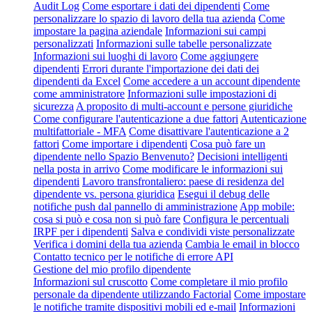
Audit Log
Come esportare i dati dei dipendenti
Come
personalizzare lo spazio di lavoro della tua azienda
Come
impostare la pagina aziendale
Informazioni sui campi
personalizzati
Informazioni sulle tabelle personalizzate
Informazioni sui luoghi di lavoro
Come aggiungere
dipendenti
Errori durante l'importazione dei dati dei
dipendenti da Excel
Come accedere a un account dipendente
come amministratore
Informazioni sulle impostazioni di
sicurezza
A proposito di multi-account e persone giuridiche
Come configurare l'autenticazione a due fattori
Autenticazione
multifattoriale - MFA
Come disattivare l'autenticazione a 2
fattori
Come importare i dipendenti
Cosa può fare un
dipendente nello Spazio Benvenuto?
Decisioni intelligenti
nella posta in arrivo
Come modificare le informazioni sui
dipendenti
Lavoro transfrontaliero: paese di residenza del
dipendente vs. persona giuridica
Esegui il debug delle
notifiche push dal pannello di amministrazione
App mobile:
cosa si può e cosa non si può fare
Configura le percentuali
IRPF per i dipendenti
Salva e condividi viste personalizzate
Verifica i domini della tua azienda
Cambia le email in blocco
Contatto tecnico per le notifiche di errore API
Gestione del mio profilo dipendente
Informazioni sul cruscotto
Come completare il mio profilo
personale da dipendente utilizzando Factorial
Come impostare
le notifiche tramite dispositivi mobili ed e-mail
Informazioni