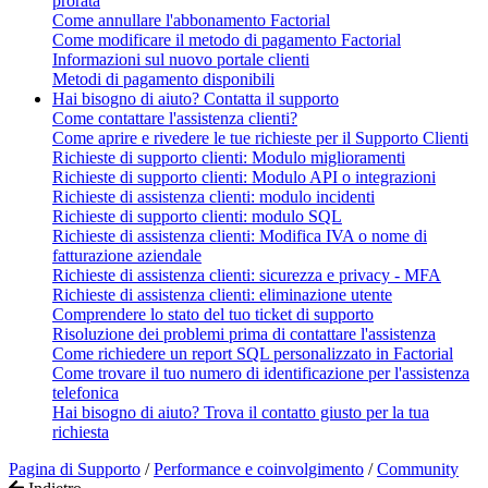
prorata
Come annullare l'abbonamento Factorial
Come modificare il metodo di pagamento Factorial
Informazioni sul nuovo portale clienti
Metodi di pagamento disponibili
Hai bisogno di aiuto? Contatta il supporto
Come contattare l'assistenza clienti?
Come aprire e rivedere le tue richieste per il Supporto Clienti
Richieste di supporto clienti: Modulo miglioramenti
Richieste di supporto clienti: Modulo API o integrazioni
Richieste di assistenza clienti: modulo incidenti
Richieste di supporto clienti: modulo SQL
Richieste di assistenza clienti: Modifica IVA o nome di
fatturazione aziendale
Richieste di assistenza clienti: sicurezza e privacy - MFA
Richieste di assistenza clienti: eliminazione utente
Comprendere lo stato del tuo ticket di supporto
Risoluzione dei problemi prima di contattare l'assistenza
Come richiedere un report SQL personalizzato in Factorial
Come trovare il tuo numero di identificazione per l'assistenza
telefonica
Hai bisogno di aiuto? Trova il contatto giusto per la tua
richiesta
Pagina di Supporto
/
Performance e coinvolgimento
/
Community