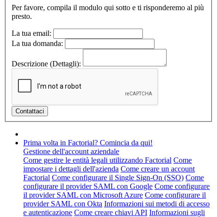
Per favore, compila il modulo qui sotto e ti risponderemo al più
presto.
La tua email:
La tua domanda:
Descrizione (Dettagli):
Prima volta in Factorial? Comincia da qui!
Gestione dell'account aziendale
Come gestire le entità legali utilizzando Factorial
Come
impostare i dettagli dell'azienda
Come creare un account
Factorial
Come configurare il Single Sign-On (SSO)
Come
configurare il provider SAML con Google
Come configurare
il provider SAML con Microsoft Azure
Come configurare il
provider SAML con Okta
Informazioni sui metodi di accesso
e autenticazione
Come creare chiavi API
Informazioni sugli