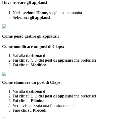
Dove
trovare
gli
applausi
Nella
sezione
Home
,
scegli
una
comunit
à
Seleziona
gli
applausi
Come
posso
gestire
gli
applausi
?
Come
modificare
un
post
di
Claps
:
Vai
alla
dashboard
Fai
clic
su
(
…
)
del
post
di
applausi
che
preferisci
Fai
clic
su
Modifica
Come
eliminare
un
post
di
Claps
:
Vai
alla
dashboard
Fai
clic
su
(
…
)
del
post
di
applausi
che
preferisci
Fai
clic
su
Elimina
Verr
à
visualizzata
una
finestra
modale
Fare
clic
su
Procedi