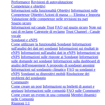
Performance
Revisioni di autovalutazione
Competenze e obiettivi
Informazioni sulla funzionalità Obiettivi
Informazioni sulle
Competenze
Obiettivi Azioni di massa — Elimina e Importa
Valutazione delle competenze nelle revisioni tra pari
Spazio sicuro
Informazioni sul canale Trust
FAQ sul spazio sicuro
Note sui
casi di reclamo
Categorie di reclamo
Trust Channel - Canale
vocale
Sondaggi e eNPS
Come utilizzare la funzionalità Sondaggi
Informazioni
sull'analisi dei dati nei sondaggi
Informazioni sui risultati in
eNPS
Informazioni sull'analisi dati in eNPS
Informazioni su
eNPS
Informazioni sulle risposte ai Sondaggi
Informazioni
sulle domande nei sondaggi
Informazioni sulla dashboard di
analisi dell'engagement
A proposito di sondaggi anonimi
Informazioni sul sondaggio climatico
FAQ su sondaggi e
eNPS
Sondaggi su dispositivi mobili
Risoluzione dei
problemi del sondaggio
Community
Come creare un post
Informazioni su biglietti di auguri e
applausi
Informazioni sulle comunità
FAQ sulle Community
Come creare un evento in una comunità
Membri dinamici
nelle Comunità
Riunioni 1:1