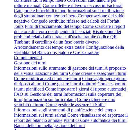
considerando il tempo libero
Correzioni automatiche per
rotture manuali
Come riflettere il lavoro da casa in Factorial
Categorie e blocchi di tempo
Informazioni sulla retribuzione
degli straordinari con tempo libero
Compensazione del saldo
negativo
Congedo retribuito riflesso nei calcoli del Forfait
Jours
Filtri di tracciamento del tempo
Come scaricare i report
delle ore di lavoro dei dipendenti licenziati
Risoluzione dei
problemi relativi all'entrata e all'uscita tramite codice QR
Timbrare il cartellino da un fuso orario diverso
Arrotondamento del tempo extra totale
Configurazione della
visibilità del Banco ore, Saldo e Ore Extra/Ore
Complementari
Gestione dei turni
Informazioni sullo strumento di gestione dei turni
A proposito
della visualizzazione dei turni
Come creare e assegnare i turni
Come modificare ed eliminare i turni
Come aggiungere giorni
di riposo ai turni
Come gestire i turni notturni
Come esportare
i turni pianificati
Come impostare i giorni di riposo automatici
FAQ su Gestione dei turni
Informazioni sulla copertura dei
turni
Informazioni sui turni rotanti
Come richiedere uno
scambio di turno
Come gestire le assenze in Shifts
Informazioni sugli strumenti di pianificazione del tempo
Informazioni sui turni salvati
Come visualizzare ed esportare il
report del bilancio annuale
Pianificazione automatica dei turni
Banca delle ore nella gestione dei turni