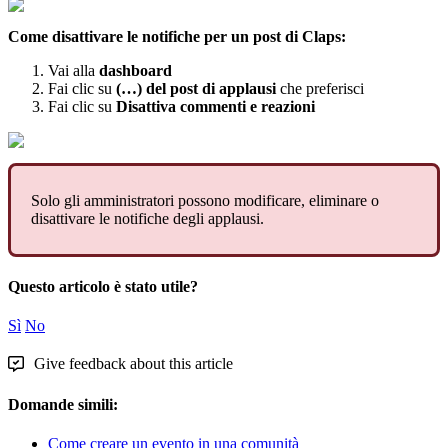
Come
disattivare
le
notifiche
per
un
post
di
Claps
:
Vai
alla
dashboard
Fai
clic
su
(
…
)
del
post
di
applausi
che
preferisci
Fai
clic
su
Disattiva
commenti
e
reazioni
Solo
gli
amministratori
possono
modificare
,
eliminare
o
disattivare
le
notifiche
degli
applausi
.
Questo articolo è stato utile?
Sì
No
Give feedback about this article
Domande simili:
Come creare un evento in una comunità