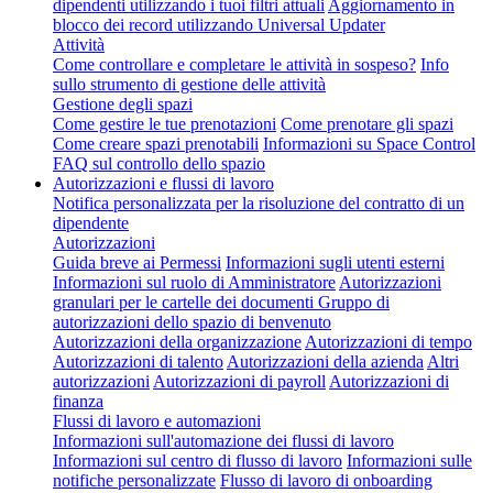
dipendenti utilizzando i tuoi filtri attuali
Aggiornamento in
blocco dei record utilizzando Universal Updater
Attività
Come controllare e completare le attività in sospeso?
Info
sullo strumento di gestione delle attività
Gestione degli spazi
Come gestire le tue prenotazioni
Come prenotare gli spazi
Come creare spazi prenotabili
Informazioni su Space Control
FAQ sul controllo dello spazio
Autorizzazioni e flussi di lavoro
Notifica personalizzata per la risoluzione del contratto di un
dipendente
Autorizzazioni
Guida breve ai Permessi
Informazioni sugli utenti esterni
Informazioni sul ruolo di Amministratore
Autorizzazioni
granulari per le cartelle dei documenti
Gruppo di
autorizzazioni dello spazio di benvenuto
Autorizzazioni della organizzazione
Autorizzazioni di tempo
Autorizzazioni di talento
Autorizzazioni della azienda
Altri
autorizzazioni
Autorizzazioni di payroll
Autorizzazioni di
finanza
Flussi di lavoro e automazioni
Informazioni sull'automazione dei flussi di lavoro
Informazioni sul centro di flusso di lavoro
Informazioni sulle
notifiche personalizzate
Flusso di lavoro di onboarding