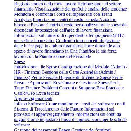
Registro storico della forza lavoro
Retribuzione nel settore
finanziario
Visualizzazione dei grafici e analisi delle tendenze
Monitora e confronta i costi dei dipendenti con Trend
Analytics
Impostazioni centri di costo: scheda Azioni in
blocco e Persone
Centri di costo personalizzati nelle spese dei
dipendenti
Impostazioni dell'area di lavoro finanziaria
Informazioni sul numero di dipendenti a tempo pieno (FTE)
nel settore finanziario.
Confronto tra i concetti di gestione
delle buste paga in ambito finanziario
Porre domande allo
spazio di lavoro finanziario in One
Pianifica la tua forza
lavoro con la Pianificazione del Personale
Spese
Introduzione alle Spese
Configurazione del Modulo (Admin /
HR / Finanza)
Gestione delle Carte Aziendali (Admin /
Finanza)
Per le Persone Dipendenti: Inviare le Spese
Per le
Persone Approvanti: Revisionare e Gestire le Spese
Per il
Team Finance
Problemi Comuni e Supporto
Best Practice e
Casi d’Uso
Extra tecnici
Approvvigionamenti
Info su Software
Come monitorare i costi dei software con il
Sistema di Tracciamento delle Fatture
Informazioni sul
processo di approvvigionamento
Informazioni sui conti da
pagare
Come impostare i flussi di approvazione per le schede
software
Gestione dei pagamenti
Banca
Gestione dei fornitori