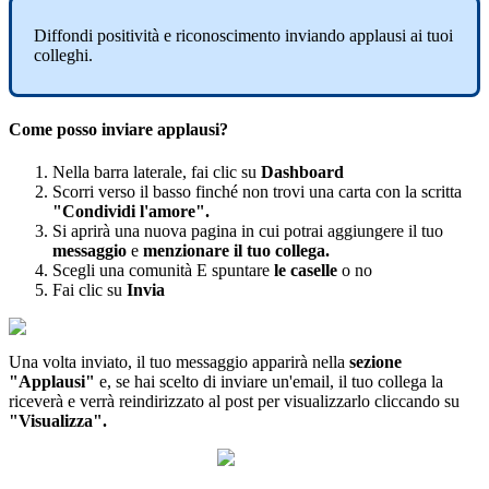
Diffondi
positivit
à
e
riconoscimento
inviando
applausi
ai
tuoi
colleghi
.
Come
posso
inviare
applausi
?
Nella
barra
laterale
,
fai
clic
su
Dashboard
Scorri
verso
il
basso
finch
é
non
trovi
una
carta
con
la
scritta
"
Condividi
l
'
amore
"
.
Si
aprir
à
una
nuova
pagina
in
cui
potrai
aggiungere
il
tuo
messaggio
e
menzionare
il
tuo
collega
.
Scegli
una
comunit
à
E
spuntare
le
caselle
o
no
Fai
clic
su
Invia
Una
volta
inviato
,
il
tuo
messaggio
apparir
à
nella
sezione
"
Applausi
"
e
,
se
hai
scelto
di
inviare
un
'
email
,
il
tuo
collega
la
ricever
à
e
verr
à
reindirizzato
al
post
per
visualizzarlo
cliccando
su
"
Visualizza
"
.