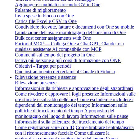
Aggiungere candidati caricando CV in One
Pulsante di miglioramento
Invia spese in blocco con One
Carica file Excel e CSV in One
Condividere ricevute, fatture e documenti con One su mobile
Limitazione dell'uso e monitoraggio del consumo di One
Bulk cost center assignments with One
Factorial MCP — Collega One a ChatGPT, Claude, o a
qualsiasi assistente AI compatibile con MCP
Commenti sul tempo del progetto in One
Iscrivi più persone a più corsi di formazione con ONE
Obiettivi - Target per periodi
One instradamento dei reclami al Canale di Fiducia
Rilevazione presenze e assenze
Rilevazione presenze
Informazioni sulla richiesta e approvazione degli straordinari
Come rivedere e approvare i fogli presenze
Informazioni sulle
ore stimate e sul saldo delle ore
Come escludere e includere i
dipendenti dal monitoraggio del tempo
Informazioni sulle
politiche di tracciamento del tempo
A proposito del
monitoraggio del luogo di lavoro
Informazioni sulle pause
Informazioni sulla tolleranza del tracciamento del tempo
Come registrarsi/uscire con ID
Come timbrare l'entrata/uscita
con il riconoscimento facciale
Come utilizzare la
geolocalizzazione nel monitoraggio del tempo
Come