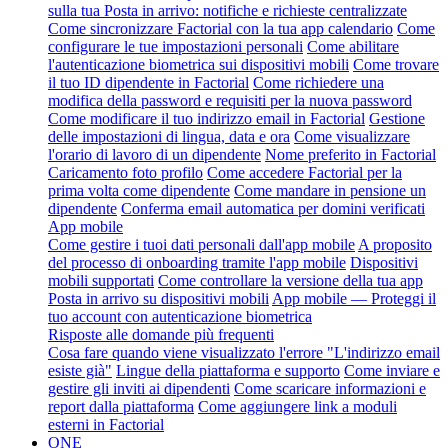
sulla tua Posta in arrivo: notifiche e richieste centralizzate
Come sincronizzare Factorial con la tua app calendario
Come
configurare le tue impostazioni personali
Come abilitare
l'autenticazione biometrica sui dispositivi mobili
Come trovare
il tuo ID dipendente in Factorial
Come richiedere una
modifica della password e requisiti per la nuova password
Come modificare il tuo indirizzo email in Factorial
Gestione
delle impostazioni di lingua, data e ora
Come visualizzare
l'orario di lavoro di un dipendente
Nome preferito in Factorial
Caricamento foto profilo
Come accedere Factorial per la
prima volta come dipendente
Come mandare in pensione un
dipendente
Conferma email automatica per domini verificati
App mobile
Come gestire i tuoi dati personali dall'app mobile
A proposito
del processo di onboarding tramite l'app mobile
Dispositivi
mobili supportati
Come controllare la versione della tua app
Posta in arrivo su dispositivi mobili
App mobile — Proteggi il
tuo account con autenticazione biometrica
Risposte alle domande più frequenti
Cosa fare quando viene visualizzato l'errore "L'indirizzo email
esiste già"
Lingue della piattaforma e supporto
Come inviare e
gestire gli inviti ai dipendenti
Come scaricare informazioni e
report dalla piattaforma
Come aggiungere link a moduli
esterni in Factorial
ONE