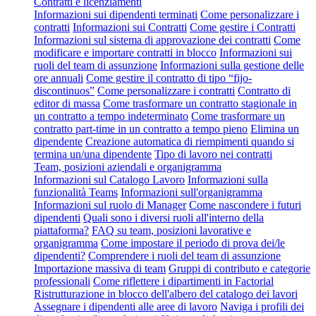
Contratti e licenziamenti
Informazioni sui dipendenti terminati
Come personalizzare i
contratti
Informazioni sui Contratti
Come gestire i Contratti
Informazioni sul sistema di approvazione dei contratti
Come
modificare e importare contratti in blocco
Informazioni sui
ruoli del team di assunzione
Informazioni sulla gestione delle
ore annuali
Come gestire il contratto di tipo “fijo-
discontinuos”
Come personalizzare i contratti
Contratto di
editor di massa
Come trasformare un contratto stagionale in
un contratto a tempo indeterminato
Come trasformare un
contratto part-time in un contratto a tempo pieno
Elimina un
dipendente
Creazione automatica di riempimenti quando si
termina un/una dipendente
Tipo di lavoro nei contratti
Team, posizioni aziendali e organigramma
Informazioni sul Catalogo Lavoro
Informazioni sulla
funzionalità Teams
Informazioni sull'organigramma
Informazioni sul ruolo di Manager
Come nascondere i futuri
dipendenti
Quali sono i diversi ruoli all'interno della
piattaforma?
FAQ su team, posizioni lavorative e
organigramma
Come impostare il periodo di prova dei/le
dipendenti?
Comprendere i ruoli del team di assunzione
Importazione massiva di team
Gruppi di contributo e categorie
professionali
Come riflettere i dipartimenti in Factorial
Ristrutturazione in blocco dell'albero del catalogo dei lavori
Assegnare i dipendenti alle aree di lavoro
Naviga i profili dei