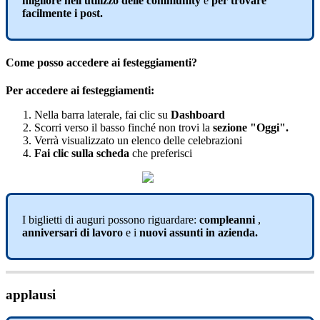
migliore
nell
'
utilizzo
delle
community
e
per
trovare
facilmente
i
post
.
Come
posso
accedere
ai
festeggiamenti
?
Per
accedere
ai
festeggiamenti
:
Nella
barra
laterale
,
fai
clic
su
Dashboard
Scorri
verso
il
basso
finch
é
non
trovi
la
sezione
"
Oggi
"
.
Verr
à
visualizzato
un
elenco
delle
celebrazioni
Fai
clic
sulla
scheda
che
preferisci
I
biglietti
di
auguri
possono
riguardare
:
compleanni
,
anniversari
di
lavoro
e
i
nuovi
assunti
in
azienda
.
applausi