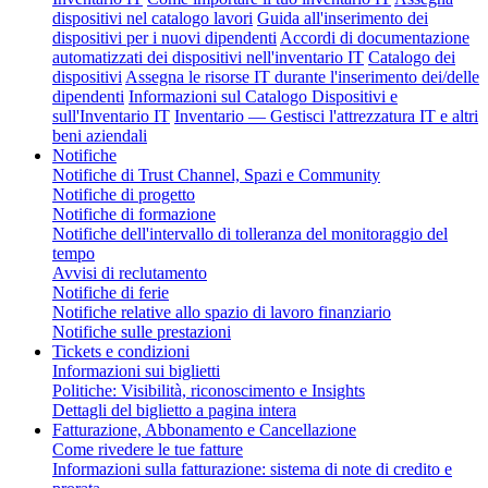
dispositivi nel catalogo lavori
Guida all'inserimento dei
dispositivi per i nuovi dipendenti
Accordi di documentazione
automatizzati dei dispositivi nell'inventario IT
Catalogo dei
dispositivi
Assegna le risorse IT durante l'inserimento dei/delle
dipendenti
Informazioni sul Catalogo Dispositivi e
sull'Inventario IT
Inventario — Gestisci l'attrezzatura IT e altri
beni aziendali
Notifiche
Notifiche di Trust Channel, Spazi e Community
Notifiche di progetto
Notifiche di formazione
Notifiche dell'intervallo di tolleranza del monitoraggio del
tempo
Avvisi di reclutamento
Notifiche di ferie
Notifiche relative allo spazio di lavoro finanziario
Notifiche sulle prestazioni
Tickets e condizioni
Informazioni sui biglietti
Politiche: Visibilità, riconoscimento e Insights
Dettagli del biglietto a pagina intera
Fatturazione, Abbonamento e Cancellazione
Come rivedere le tue fatture
Informazioni sulla fatturazione: sistema di note di credito e