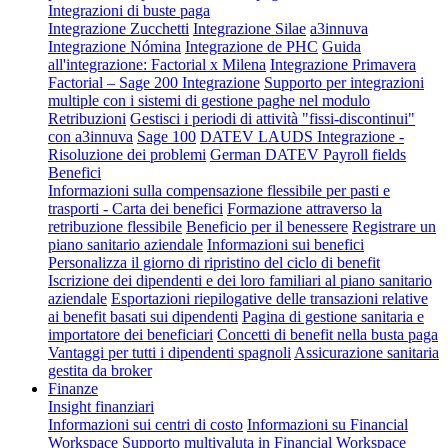
Integrazioni di buste paga
Integrazione Zucchetti
Integrazione Silae
a3innuva
Integrazione Nómina
Integrazione de PHC
Guida
all'integrazione: Factorial x Milena
Integrazione Primavera
Factorial – Sage 200 Integrazione
Supporto per integrazioni
multiple con i sistemi di gestione paghe nel modulo
Retribuzioni
Gestisci i periodi di attività "fissi-discontinui"
con a3innuva
Sage 100
DATEV LAUDS Integrazione -
Risoluzione dei problemi
German DATEV Payroll fields
Benefici
Informazioni sulla compensazione flessibile per pasti e
trasporti - Carta dei benefici
Formazione attraverso la
retribuzione flessibile
Beneficio per il benessere
Registrare un
piano sanitario aziendale
Informazioni sui benefici
Personalizza il giorno di ripristino del ciclo di benefit
Iscrizione dei dipendenti e dei loro familiari al piano sanitario
aziendale
Esportazioni riepilogative delle transazioni relative
ai benefit basati sui dipendenti
Pagina di gestione sanitaria e
importatore dei beneficiari
Concetti di benefit nella busta paga
Vantaggi per tutti i dipendenti spagnoli
Assicurazione sanitaria
gestita da broker
Finanze
Insight finanziari
Informazioni sui centri di costo
Informazioni su Financial
Workspace
Supporto multivaluta in Financial Workspace