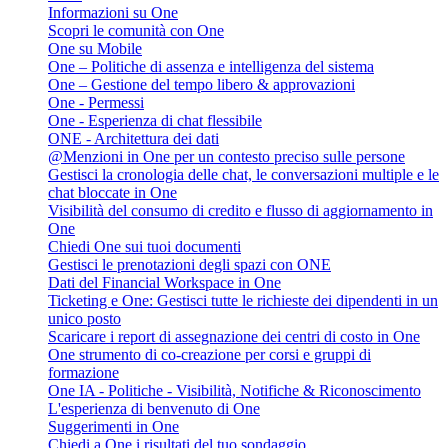
Informazioni su One
Scopri le comunità con One
One su Mobile
One – Politiche di assenza e intelligenza del sistema
One – Gestione del tempo libero & approvazioni
One - Permessi
One - Esperienza di chat flessibile
ONE - Architettura dei dati
@Menzioni in One per un contesto preciso sulle persone
Gestisci la cronologia delle chat, le conversazioni multiple e le
chat bloccate in One
Visibilità del consumo di credito e flusso di aggiornamento in
One
Chiedi One sui tuoi documenti
Gestisci le prenotazioni degli spazi con ONE
Dati del Financial Workspace in One
Ticketing e One: Gestisci tutte le richieste dei dipendenti in un
unico posto
Scaricare i report di assegnazione dei centri di costo in One
One strumento di co-creazione per corsi e gruppi di
formazione
One IA - Politiche - Visibilità, Notifiche & Riconoscimento
L'esperienza di benvenuto di One
Suggerimenti in One
Chiedi a One i risultati del tuo sondaggio