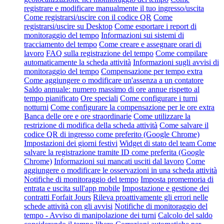
registrare e modificare manualmente il tuo ingresso/uscita
Come registrarsi/uscire con il codice QR
Come
registrarsi/uscire su Desktop
Come esportare i report di
monitoraggio del tempo
Informazioni sui sistemi di
tracciamento del tempo
Come creare e assegnare orari di
lavoro
FAQ sulla registrazione del tempo
Come compilare
automaticamente la scheda attività
Informazioni sugli avvisi di
monitoraggio del tempo
Compensazione per tempo extra
Come aggiungere o modificare un'assenza a un contatore
Saldo annuale: numero massimo di ore annue rispetto al
tempo pianificato
Ore speciali
Come configurare i turni
notturni
Come configurare la compensazione per le ore extra
Banca delle ore e ore straordinarie
Come utilizzare la
restrizione di modifica della scheda attività
Come salvare il
codice QR di ingresso come preferito (Google Chrome)
Impostazioni dei giorni festivi
Widget di stato del team
Come
salvare la registrazione tramite ID come preferita (Google
Chrome)
Informazioni sui mancati usciti dal lavoro
Come
aggiungere o modificare le osservazioni in una scheda attività
Notifiche di monitoraggio del tempo
Imposta promemoria di
entrata e uscita sull'app mobile
Impostazione e gestione dei
contratti Forfait Jours
Rileva proattivamente gli errori nelle
schede attività con gli avvisi
Notifiche di monitoraggio del
tempo - Avviso di manipolazione dei turni
Calcolo del saldo