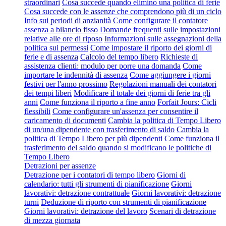
straordinari
Cosa succede quando elimino una politica di ferie
Cosa succede con le assenze che comprendono più di un ciclo
Info sui periodi di anzianità
Come configurare il contatore
assenza a bilancio fisso
Domande frequenti sulle impostazioni
relative alle ore di riposo
Informazioni sulle assegnazioni della
politica sui permessi
Come impostare il riporto dei giorni di
ferie e di assenza
Calcolo del tempo libero
Richieste di
assistenza clienti: modulo per porre una domanda
Come
importare le indennità di assenza
Come aggiungere i giorni
festivi per l'anno prossimo
Regolazioni manuali dei contatori
dei tempi liberi
Modificare il totale dei giorni di ferie tra gli
anni
Come funziona il riporto a fine anno
Forfait Jours: Cicli
flessibili
Come configurare un'assenza per consentire il
caricamento di documenti
Cambia la politica di Tempo Libero
di un/una dipendente con trasferimento di saldo
Cambia la
politica di Tempo Libero per più dipendenti
Come funziona il
trasferimento del saldo quando si modificano le politiche di
Tempo Libero
Detrazioni per assenze
Detrazione per i contatori di tempo libero
Giorni di
calendario: tutti gli strumenti di pianificazione
Giorni
lavorativi: detrazione contrattuale
Giorni lavorativi: detrazione
turni
Deduzione di riporto con strumenti di pianificazione
Giorni lavorativi: detrazione del lavoro
Scenari di detrazione
di mezza giornata