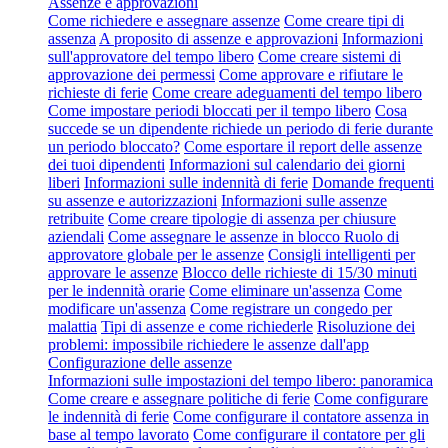
Assenze e approvazioni
Come richiedere e assegnare assenze
Come creare tipi di
assenza
A proposito di assenze e approvazioni
Informazioni
sull'approvatore del tempo libero
Come creare sistemi di
approvazione dei permessi
Come approvare e rifiutare le
richieste di ferie
Come creare adeguamenti del tempo libero
Come impostare periodi bloccati per il tempo libero
Cosa
succede se un dipendente richiede un periodo di ferie durante
un periodo bloccato?
Come esportare il report delle assenze
dei tuoi dipendenti
Informazioni sul calendario dei giorni
liberi
Informazioni sulle indennità di ferie
Domande frequenti
su assenze e autorizzazioni
Informazioni sulle assenze
retribuite
Come creare tipologie di assenza per chiusure
aziendali
Come assegnare le assenze in blocco
Ruolo di
approvatore globale per le assenze
Consigli intelligenti per
approvare le assenze
Blocco delle richieste di 15/30 minuti
per le indennità orarie
Come eliminare un'assenza
Come
modificare un'assenza
Come registrare un congedo per
malattia
Tipi di assenze e come richiederle
Risoluzione dei
problemi: impossibile richiedere le assenze dall'app
Configurazione delle assenze
Informazioni sulle impostazioni del tempo libero: panoramica
Come creare e assegnare politiche di ferie
Come configurare
le indennità di ferie
Come configurare il contatore assenza in
base al tempo lavorato
Come configurare il contatore per gli