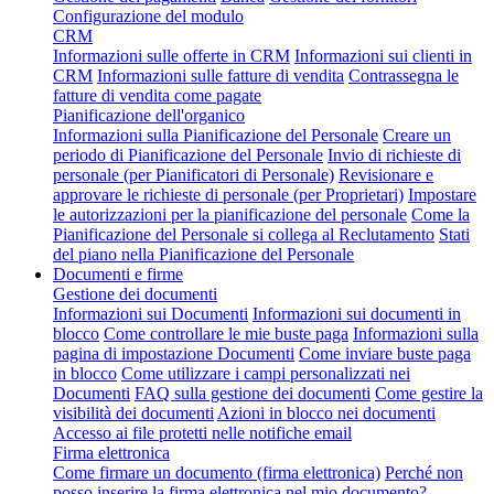
Configurazione del modulo
CRM
Informazioni sulle offerte in CRM
Informazioni sui clienti in
CRM
Informazioni sulle fatture di vendita
Contrassegna le
fatture di vendita come pagate
Pianificazione dell'organico
Informazioni sulla Pianificazione del Personale
Creare un
periodo di Pianificazione del Personale
Invio di richieste di
personale (per Pianificatori di Personale)
Revisionare e
approvare le richieste di personale (per Proprietari)
Impostare
le autorizzazioni per la pianificazione del personale
Come la
Pianificazione del Personale si collega al Reclutamento
Stati
del piano nella Pianificazione del Personale
Documenti e firme
Gestione dei documenti
Informazioni sui Documenti
Informazioni sui documenti in
blocco
Come controllare le mie buste paga
Informazioni sulla
pagina di impostazione Documenti
Come inviare buste paga
in blocco
Come utilizzare i campi personalizzati nei
Documenti
FAQ sulla gestione dei documenti
Come gestire la
visibilità dei documenti
Azioni in blocco nei documenti
Accesso ai file protetti nelle notifiche email
Firma elettronica
Come firmare un documento (firma elettronica)
Perché non
posso inserire la firma elettronica nel mio documento?