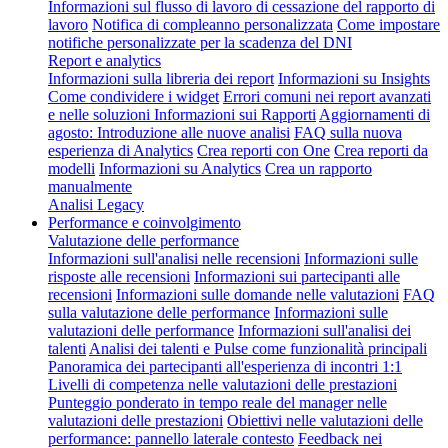
Informazioni sul flusso di lavoro di cessazione del rapporto di
lavoro
Notifica di compleanno personalizzata
Come impostare
notifiche personalizzate per la scadenza del DNI
Report e analytics
Informazioni sulla libreria dei report
Informazioni su Insights
Come condividere i widget
Errori comuni nei report avanzati
e nelle soluzioni
Informazioni sui Rapporti
Aggiornamenti di
agosto: Introduzione alle nuove analisi
FAQ sulla nuova
esperienza di Analytics
Crea reporti con One
Crea reporti da
modelli
Informazioni su Analytics
Crea un rapporto
manualmente
Analisi Legacy
Performance e coinvolgimento
Valutazione delle performance
Informazioni sull'analisi nelle recensioni
Informazioni sulle
risposte alle recensioni
Informazioni sui partecipanti alle
recensioni
Informazioni sulle domande nelle valutazioni
FAQ
sulla valutazione delle performance
Informazioni sulle
valutazioni delle performance
Informazioni sull'analisi dei
talenti
Analisi dei talenti e Pulse come funzionalità principali
Panoramica dei partecipanti all'esperienza di incontri 1:1
Livelli di competenza nelle valutazioni delle prestazioni
Punteggio ponderato in tempo reale del manager nelle
valutazioni delle prestazioni
Obiettivi nelle valutazioni delle
performance: pannello laterale contesto
Feedback nei