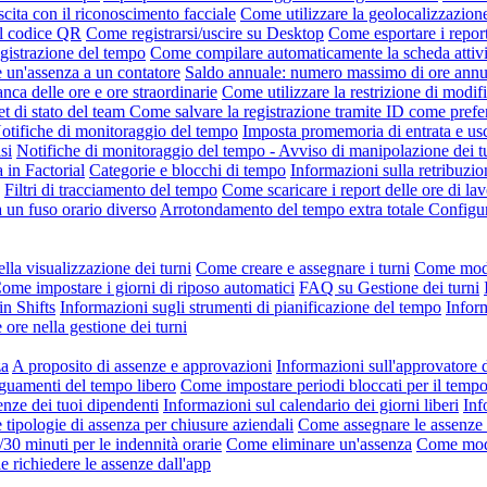
scita con il riconoscimento facciale
Come utilizzare la geolocalizzazion
il codice QR
Come registrarsi/uscire su Desktop
Come esportare i repor
gistrazione del tempo
Come compilare automaticamente la scheda attivi
un'assenza a un contatore
Saldo annuale: numero massimo di ore annue 
nca delle ore e ore straordinarie
Come utilizzare la restrizione di modifi
t di stato del team
Come salvare la registrazione tramite ID come pref
otifiche di monitoraggio del tempo
Imposta promemoria di entrata e usc
si
Notifiche di monitoraggio del tempo - Avviso di manipolazione dei t
a in Factorial
Categorie e blocchi di tempo
Informazioni sulla retribuzio
Filtri di tracciamento del tempo
Come scaricare i report delle ore di lav
a un fuso orario diverso
Arrotondamento del tempo extra totale
Configur
lla visualizzazione dei turni
Come creare e assegnare i turni
Come modif
ome impostare i giorni di riposo automatici
FAQ su Gestione dei turni
in Shifts
Informazioni sugli strumenti di pianificazione del tempo
Inform
 ore nella gestione dei turni
za
A proposito di assenze e approvazioni
Informazioni sull'approvatore 
uamenti del tempo libero
Come impostare periodi bloccati per il tempo
enze dei tuoi dipendenti
Informazioni sul calendario dei giorni liberi
Inf
tipologie di assenza per chiusure aziendali
Come assegnare le assenze
/30 minuti per le indennità orarie
Come eliminare un'assenza
Come modi
e richiedere le assenze dall'app