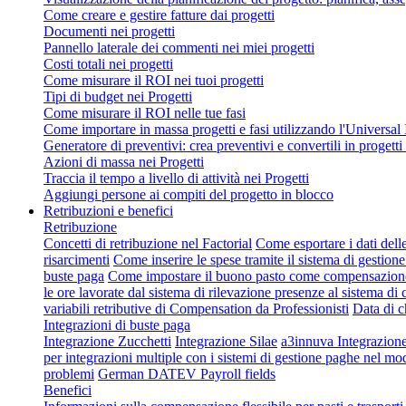
Come creare e gestire fatture dai progetti
Documenti nei progetti
Pannello laterale dei commenti nei miei progetti
Costi totali nei progetti
Come misurare il ROI nei tuoi progetti
Tipi di budget nei Progetti
Come misurare il ROI nelle tue fasi
Come importare in massa progetti e fasi utilizzando l'Universal
Generatore di preventivi: crea preventivi e convertili in progetti 
Azioni di massa nei Progetti
Traccia il tempo a livello di attività nei Progetti
Aggiungi persone ai compiti del progetto in blocco
Retribuzioni e benefici
Retribuzione
Concetti di retribuzione nel Factorial
Come esportare i dati dell
risarcimenti
Come inserire le spese tramite il sistema di gestione
buste paga
Come impostare il buono pasto come compensazion
le ore lavorate dal sistema di rilevazione presenze al sistema d
variabili retributive di Compensation da Professionisti
Data di c
Integrazioni di buste paga
Integrazione Zucchetti
Integrazione Silae
a3innuva Integrazio
per integrazioni multiple con i sistemi di gestione paghe nel mo
problemi
German DATEV Payroll fields
Benefici