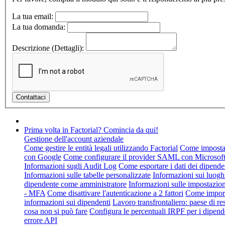
La tua email:
La tua domanda:
Descrizione (Dettagli):
Prima volta in Factorial? Comincia da qui!
Gestione dell'account aziendale
Come gestire le entità legali utilizzando Factorial
Come impostare
con Google
Come configurare il provider SAML con Microsof
Informazioni sugli Audit Log
Come esportare i dati dei dipende
Informazioni sulle tabelle personalizzate
Informazioni sui luogh
dipendente come amministratore
Informazioni sulle impostazion
- MFA
Come disattivare l'autenticazione a 2 fattori
Come import
informazioni sui dipendenti
Lavoro transfrontaliero: paese di re
cosa non si può fare
Configura le percentuali IRPF per i dipend
errore API