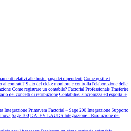
amenti relativi alle buste paga dei dipendenti
Come gestire i
ai contratti?
Stato del ciclo: monitora e controlla l'elaborazione delle
azione
Come registrare un contabile?
Factorial Professionals
Trasferire
ario dei concetti di retribuzione
Contabili/e: sincronizza ed esporta le
na
Integrazione Primavera
Factorial – Sage 200 Integrazione
Supporto
3innuva
Sage 100
DATEV LAUDS Integrazione - Risoluzione dei