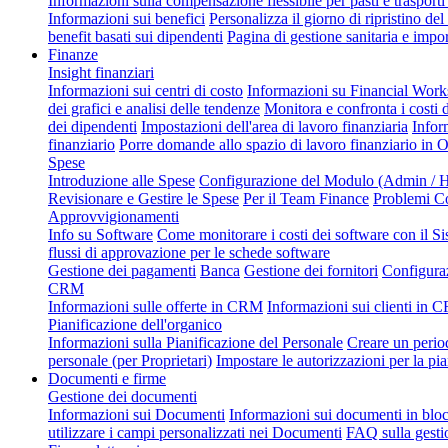
Informazioni sulla compensazione flessibile per pasti e trasporti 
Informazioni sui benefici
Personalizza il giorno di ripristino del 
benefit basati sui dipendenti
Pagina di gestione sanitaria e impor
Finanze
Insight finanziari
Informazioni sui centri di costo
Informazioni su Financial Wor
dei grafici e analisi delle tendenze
Monitora e confronta i costi 
dei dipendenti
Impostazioni dell'area di lavoro finanziaria
Infor
finanziario
Porre domande allo spazio di lavoro finanziario in 
Spese
Introduzione alle Spese
Configurazione del Modulo (Admin / H
Revisionare e Gestire le Spese
Per il Team Finance
Problemi C
Approvvigionamenti
Info su Software
Come monitorare i costi dei software con il Si
flussi di approvazione per le schede software
Gestione dei pagamenti
Banca
Gestione dei fornitori
Configura
CRM
Informazioni sulle offerte in CRM
Informazioni sui clienti in
Pianificazione dell'organico
Informazioni sulla Pianificazione del Personale
Creare un perio
personale (per Proprietari)
Impostare le autorizzazioni per la pi
Documenti e firme
Gestione dei documenti
Informazioni sui Documenti
Informazioni sui documenti in blo
utilizzare i campi personalizzati nei Documenti
FAQ sulla gesti