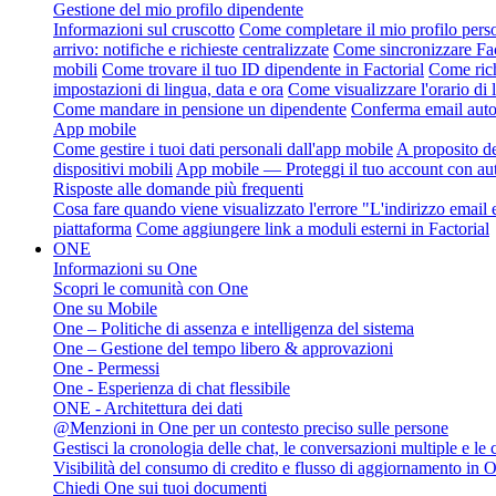
Gestione del mio profilo dipendente
Informazioni sul cruscotto
Come completare il mio profilo perso
arrivo: notifiche e richieste centralizzate
Come sincronizzare Fact
mobili
Come trovare il tuo ID dipendente in Factorial
Come rich
impostazioni di lingua, data e ora
Come visualizzare l'orario di
Come mandare in pensione un dipendente
Conferma email autom
App mobile
Come gestire i tuoi dati personali dall'app mobile
A proposito de
dispositivi mobili
App mobile — Proteggi il tuo account con aut
Risposte alle domande più frequenti
Cosa fare quando viene visualizzato l'errore "L'indirizzo email e
piattaforma
Come aggiungere link a moduli esterni in Factorial
ONE
Informazioni su One
Scopri le comunità con One
One su Mobile
One – Politiche di assenza e intelligenza del sistema
One – Gestione del tempo libero & approvazioni
One - Permessi
One - Esperienza di chat flessibile
ONE - Architettura dei dati
@Menzioni in One per un contesto preciso sulle persone
Gestisci la cronologia delle chat, le conversazioni multiple e le
Visibilità del consumo di credito e flusso di aggiornamento in 
Chiedi One sui tuoi documenti