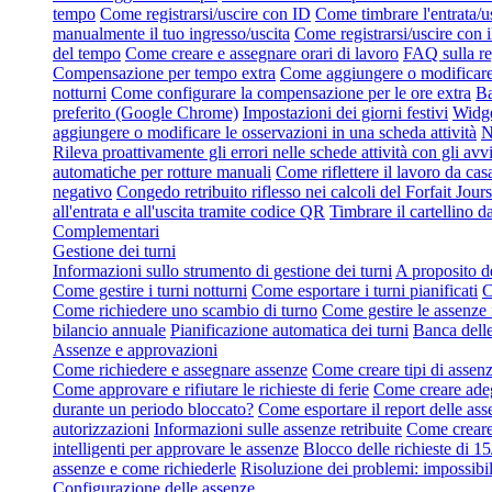
tempo
Come registrarsi/uscire con ID
Come timbrare l'entrata/u
manualmente il tuo ingresso/uscita
Come registrarsi/uscire con 
del tempo
Come creare e assegnare orari di lavoro
FAQ sulla re
Compensazione per tempo extra
Come aggiungere o modificare 
notturni
Come configurare la compensazione per le ore extra
Ba
preferito (Google Chrome)
Impostazioni dei giorni festivi
Widge
aggiungere o modificare le osservazioni in una scheda attività
N
Rileva proattivamente gli errori nelle schede attività con gli avvi
automatiche per rotture manuali
Come riflettere il lavoro da cas
negativo
Congedo retribuito riflesso nei calcoli del Forfait Jours
all'entrata e all'uscita tramite codice QR
Timbrare il cartellino d
Complementari
Gestione dei turni
Informazioni sullo strumento di gestione dei turni
A proposito de
Come gestire i turni notturni
Come esportare i turni pianificati
C
Come richiedere uno scambio di turno
Come gestire le assenze 
bilancio annuale
Pianificazione automatica dei turni
Banca delle
Assenze e approvazioni
Come richiedere e assegnare assenze
Come creare tipi di assen
Come approvare e rifiutare le richieste di ferie
Come creare adeg
durante un periodo bloccato?
Come esportare il report delle ass
autorizzazioni
Informazioni sulle assenze retribuite
Come creare 
intelligenti per approvare le assenze
Blocco delle richieste di 15
assenze e come richiederle
Risoluzione dei problemi: impossibil
Configurazione delle assenze