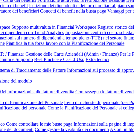
- Carta dei benefici
Formazione attraverso la retribuzione flessibile
Bene
ciclo di benefit
Iscrizione dei dipendenti e dei loro familiari al piano sa
tatore dei beneficiari
Concetti di benefit nella busta paga
Vantaggi per t
kspace
Supporto multivaluta in Financial Workspace
Registro storico de
dei dipendenti con Trend Analytics
Impostazioni centri di costo: scheda
mazioni sul numero di dipendenti a tempo pieno (FTE) nel settore finanz
One
Pianifica la tua forza lavoro con la Pianificazione del Personale
R / Finanza)
Gestione delle Carte Aziendali (Admin / Finanza)
Per le 
omuni e Supporto
Best Practice e Casi d’Uso
Extra tecnici
stema di Tracciamento delle Fatture
Informazioni sul processo di appr
zione del modulo
 CRM
Informazioni sulle fatture di vendita
Contrassegna le fatture di ven
do di Pianificazione del Personale
Invio di richieste di personale (per Pi
anificazione del personale
Come la Pianificazione del Personale si colle
cco
Come controllare le mie buste paga
Informazioni sulla pagina di i
one dei documenti
Come gestire la visibilità dei documenti
Azioni in bl