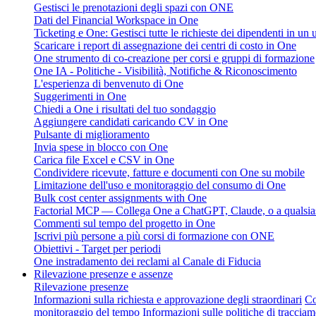
Gestisci le prenotazioni degli spazi con ONE
Dati del Financial Workspace in One
Ticketing e One: Gestisci tutte le richieste dei dipendenti in un
Scaricare i report di assegnazione dei centri di costo in One
One strumento di co-creazione per corsi e gruppi di formazione
One IA - Politiche - Visibilità, Notifiche & Riconoscimento
L'esperienza di benvenuto di One
Suggerimenti in One
Chiedi a One i risultati del tuo sondaggio
Aggiungere candidati caricando CV in One
Pulsante di miglioramento
Invia spese in blocco con One
Carica file Excel e CSV in One
Condividere ricevute, fatture e documenti con One su mobile
Limitazione dell'uso e monitoraggio del consumo di One
Bulk cost center assignments with One
Factorial MCP — Collega One a ChatGPT, Claude, o a qualsias
Commenti sul tempo del progetto in One
Iscrivi più persone a più corsi di formazione con ONE
Obiettivi - Target per periodi
One instradamento dei reclami al Canale di Fiducia
Rilevazione presenze e assenze
Rilevazione presenze
Informazioni sulla richiesta e approvazione degli straordinari
Co
monitoraggio del tempo
Informazioni sulle politiche di traccia