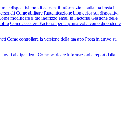
amite dispositivi mobili ed e-mail
Informazioni sulla tua Posta in
ersonali
Come abilitare l'autenticazione biometrica sui dispositivi
Come modificare il tuo indirizzo email in Factorial
Gestione delle
ofilo
Come accedere Factorial per la prima volta come dipendente
tati
Come controllare la versione della tua app
Posta in arrivo su
 inviti ai dipendenti
Come scaricare informazioni e report dalla