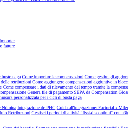
 Importer
o fatture
e buste paga
Come importare le compensazioni
Come gestire gli aggiorn
 delle retribuzioni
Come aggiungere compensazioni aggiuntive in blocco 
e
Come compensare i dati di rilevamento del tempo tramite la compens
i compensazione
Genera file di pagamento SEPA da Compensation
Gloss
hiusura personalizzata per i cicli di busta paga
ne Nómina
Integrazione de PHC
Guida all'integrazione: Factorial x Mile
dulo Retribuzioni
Gestisci i periodi di attività "fissi-discontinui" con a