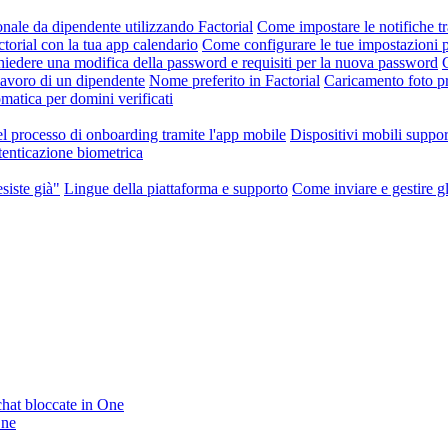
nale da dipendente utilizzando Factorial
Come impostare le notifiche tr
orial con la tua app calendario
Come configurare le tue impostazioni p
iedere una modifica della password e requisiti per la nuova password
 lavoro di un dipendente
Nome preferito in Factorial
Caricamento foto pr
atica per domini verificati
l processo di onboarding tramite l'app mobile
Dispositivi mobili suppor
enticazione biometrica
siste già"
Lingue della piattaforma e supporto
Come inviare e gestire gli
 chat bloccate in One
One