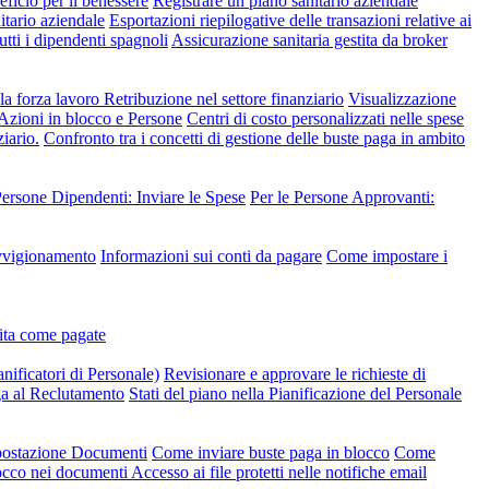
ficio per il benessere
Registrare un piano sanitario aziendale
nitario aziendale
Esportazioni riepilogative delle transazioni relative ai
utti i dipendenti spagnoli
Assicurazione sanitaria gestita da broker
lla forza lavoro
Retribuzione nel settore finanziario
Visualizzazione
 Azioni in blocco e Persone
Centri di costo personalizzati nelle spese
iario.
Confronto tra i concetti di gestione delle buste paga in ambito
Persone Dipendenti: Inviare le Spese
Per le Persone Approvanti:
ovvigionamento
Informazioni sui conti da pagare
Come impostare i
dita come pagate
anificatori di Personale)
Revisionare e approvare le richieste di
ga al Reclutamento
Stati del piano nella Pianificazione del Personale
mpostazione Documenti
Come inviare buste paga in blocco
Come
occo nei documenti
Accesso ai file protetti nelle notifiche email