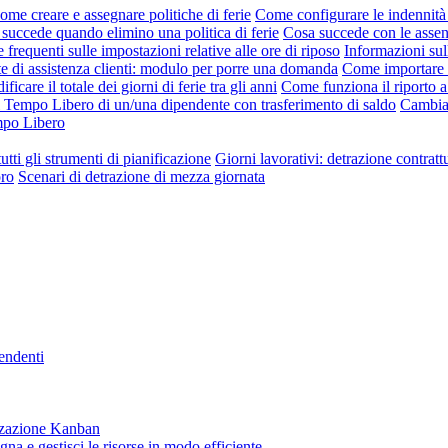
ome creare e assegnare politiche di ferie
Come configurare le indennità 
succede quando elimino una politica di ferie
Cosa succede con le asse
requenti sulle impostazioni relative alle ore di riposo
Informazioni sul
te di assistenza clienti: modulo per porre una domanda
Come importare l
ficare il totale dei giorni di ferie tra gli anni
Come funziona il riporto a
i Tempo Libero di un/una dipendente con trasferimento di saldo
Cambia 
empo Libero
utti gli strumenti di pianificazione
Giorni lavorativi: detrazione contratt
oro
Scenari di detrazione di mezza giornata
pendenti
lizzazione Kanban
gna e gestisci le risorse in modo efficiente