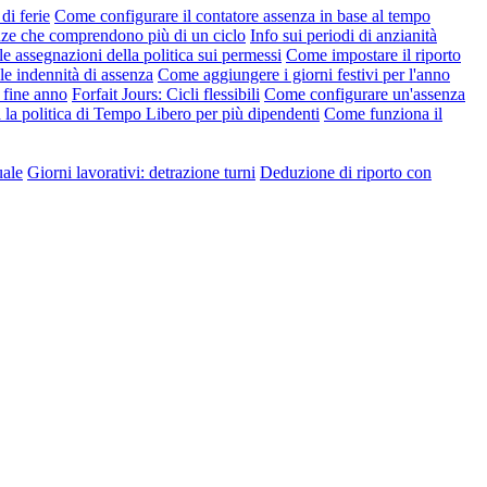
di ferie
Come configurare il contatore assenza in base al tempo
nze che comprendono più di un ciclo
Info sui periodi di anzianità
le assegnazioni della politica sui permessi
Come impostare il riporto
e indennità di assenza
Come aggiungere i giorni festivi per l'anno
 fine anno
Forfait Jours: Cicli flessibili
Come configurare un'assenza
la politica di Tempo Libero per più dipendenti
Come funziona il
uale
Giorni lavorativi: detrazione turni
Deduzione di riporto con