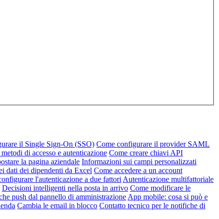
urare il Single Sign-On (SSO)
Come configurare il provider SAML
 metodi di accesso e autenticazione
Come creare chiavi API
stare la pagina aziendale
Informazioni sui campi personalizzati
ei dati dei dipendenti da Excel
Come accedere a un account
nfigurare l'autenticazione a due fattori
Autenticazione multifattoriale
Decisioni intelligenti nella posta in arrivo
Come modificare le
iche push dal pannello di amministrazione
App mobile: cosa si può e
zienda
Cambia le email in blocco
Contatto tecnico per le notifiche di