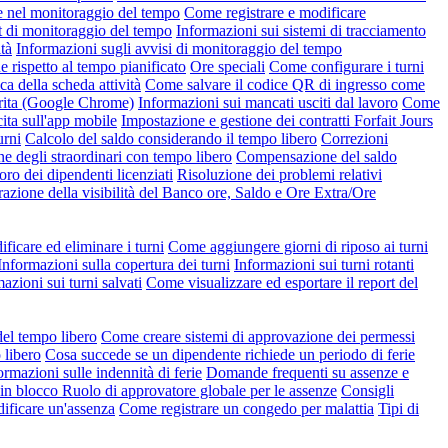
e nel monitoraggio del tempo
Come registrare e modificare
t di monitoraggio del tempo
Informazioni sui sistemi di tracciamento
tà
Informazioni sugli avvisi di monitoraggio del tempo
rispetto al tempo pianificato
Ore speciali
Come configurare i turni
ca della scheda attività
Come salvare il codice QR di ingresso come
erita (Google Chrome)
Informazioni sui mancati usciti dal lavoro
Come
ita sull'app mobile
Impostazione e gestione dei contratti Forfait Jours
urni
Calcolo del saldo considerando il tempo libero
Correzioni
ne degli straordinari con tempo libero
Compensazione del saldo
oro dei dipendenti licenziati
Risoluzione dei problemi relativi
azione della visibilità del Banco ore, Saldo e Ore Extra/Ore
icare ed eliminare i turni
Come aggiungere giorni di riposo ai turni
Informazioni sulla copertura dei turni
Informazioni sui turni rotanti
azioni sui turni salvati
Come visualizzare ed esportare il report del
del tempo libero
Come creare sistemi di approvazione dei permessi
 libero
Cosa succede se un dipendente richiede un periodo di ferie
ormazioni sulle indennità di ferie
Domande frequenti su assenze e
 in blocco
Ruolo di approvatore globale per le assenze
Consigli
ficare un'assenza
Come registrare un congedo per malattia
Tipi di