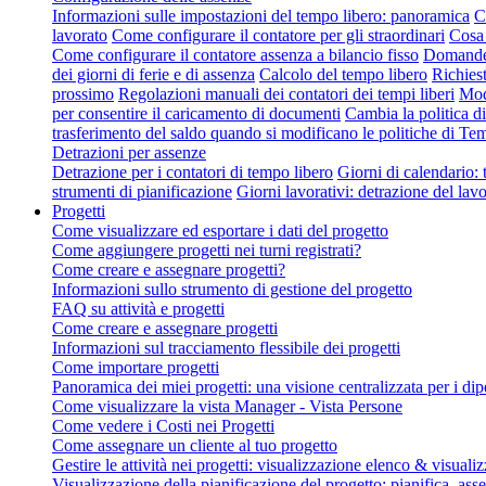
Informazioni sulle impostazioni del tempo libero: panoramica
C
lavorato
Come configurare il contatore per gli straordinari
Cosa 
Come configurare il contatore assenza a bilancio fisso
Domande f
dei giorni di ferie e di assenza
Calcolo del tempo libero
Richies
prossimo
Regolazioni manuali dei contatori dei tempi liberi
Modi
per consentire il caricamento di documenti
Cambia la politica d
trasferimento del saldo quando si modificano le politiche di T
Detrazioni per assenze
Detrazione per i contatori di tempo libero
Giorni di calendario: t
strumenti di pianificazione
Giorni lavorativi: detrazione del lav
Progetti
Come visualizzare ed esportare i dati del progetto
Come aggiungere progetti nei turni registrati?
Come creare e assegnare progetti?
Informazioni sullo strumento di gestione del progetto
FAQ su attività e progetti
Come creare e assegnare progetti
Informazioni sul tracciamento flessibile dei progetti
Come importare progetti
Panoramica dei miei progetti: una visione centralizzata per i di
Come visualizzare la vista Manager - Vista Persone
Come vedere i Costi nei Progetti
Come assegnare un cliente al tuo progetto
Gestire le attività nei progetti: visualizzazione elenco & visua
Visualizzazione della pianificazione del progetto: pianifica, asse