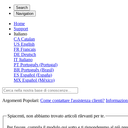
Search
Navigation
Home
Support
Italiano
CA
Catalan
US
English
FR
Français
DE
Deutsch
IT
Italiano
PT
Português (Portugal)
BR
Português (Brasil)
ES
Español (España)
MX
Español (México)
Argomenti Popolari:
Come contattare l'assistenza clienti?
Informazioni
Spiacenti, non abbiamo trovato articoli rilevanti per te.
Per favore, compila il modulo qui sotto e ti risponderemo al più pre