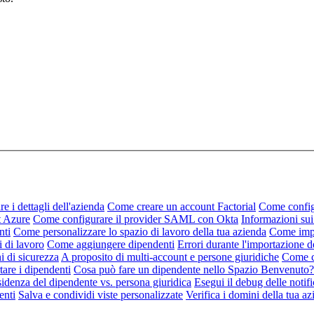
 i dettagli dell'azienda
Come creare un account Factorial
Come config
t Azure
Come configurare il provider SAML con Okta
Informazioni sui
nti
Come personalizzare lo spazio di lavoro della tua azienda
Come impo
i di lavoro
Come aggiungere dipendenti
Errori durante l'importazione d
i di sicurezza
A proposito di multi-account e persone giuridiche
Come co
are i dipendenti
Cosa può fare un dipendente nello Spazio Benvenuto?
sidenza del dipendente vs. persona giuridica
Esegui il debug delle notif
enti
Salva e condividi viste personalizzate
Verifica i domini della tua a