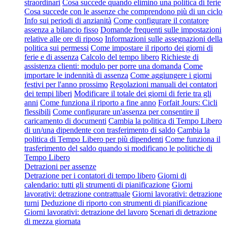
straordinari
Cosa succede quando elimino una politica di ferie
Cosa succede con le assenze che comprendono più di un ciclo
Info sui periodi di anzianità
Come configurare il contatore
assenza a bilancio fisso
Domande frequenti sulle impostazioni
relative alle ore di riposo
Informazioni sulle assegnazioni della
politica sui permessi
Come impostare il riporto dei giorni di
ferie e di assenza
Calcolo del tempo libero
Richieste di
assistenza clienti: modulo per porre una domanda
Come
importare le indennità di assenza
Come aggiungere i giorni
festivi per l'anno prossimo
Regolazioni manuali dei contatori
dei tempi liberi
Modificare il totale dei giorni di ferie tra gli
anni
Come funziona il riporto a fine anno
Forfait Jours: Cicli
flessibili
Come configurare un'assenza per consentire il
caricamento di documenti
Cambia la politica di Tempo Libero
di un/una dipendente con trasferimento di saldo
Cambia la
politica di Tempo Libero per più dipendenti
Come funziona il
trasferimento del saldo quando si modificano le politiche di
Tempo Libero
Detrazioni per assenze
Detrazione per i contatori di tempo libero
Giorni di
calendario: tutti gli strumenti di pianificazione
Giorni
lavorativi: detrazione contrattuale
Giorni lavorativi: detrazione
turni
Deduzione di riporto con strumenti di pianificazione
Giorni lavorativi: detrazione del lavoro
Scenari di detrazione
di mezza giornata