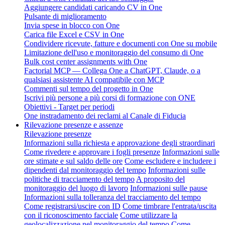
Aggiungere candidati caricando CV in One
Pulsante di miglioramento
Invia spese in blocco con One
Carica file Excel e CSV in One
Condividere ricevute, fatture e documenti con One su mobile
Limitazione dell'uso e monitoraggio del consumo di One
Bulk cost center assignments with One
Factorial MCP — Collega One a ChatGPT, Claude, o a
qualsiasi assistente AI compatibile con MCP
Commenti sul tempo del progetto in One
Iscrivi più persone a più corsi di formazione con ONE
Obiettivi - Target per periodi
One instradamento dei reclami al Canale di Fiducia
Rilevazione presenze e assenze
Rilevazione presenze
Informazioni sulla richiesta e approvazione degli straordinari
Come rivedere e approvare i fogli presenze
Informazioni sulle
ore stimate e sul saldo delle ore
Come escludere e includere i
dipendenti dal monitoraggio del tempo
Informazioni sulle
politiche di tracciamento del tempo
A proposito del
monitoraggio del luogo di lavoro
Informazioni sulle pause
Informazioni sulla tolleranza del tracciamento del tempo
Come registrarsi/uscire con ID
Come timbrare l'entrata/uscita
con il riconoscimento facciale
Come utilizzare la
geolocalizzazione nel monitoraggio del tempo
Come