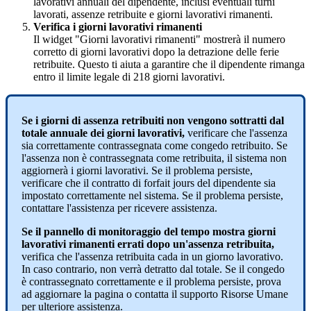
lavorativi
annuali
del
dipendente
,
inclusi
eventuali
turni
lavorati
,
assenze
retribuite
e
giorni
lavorativi
rimanenti
.
Verifica
i
giorni
lavorativi
rimanenti
Il
widget
"
Giorni
lavorativi
rimanenti
"
mostrer
à
il
numero
corretto
di
giorni
lavorativi
dopo
la
detrazione
delle
ferie
retribuite
.
Questo
ti
aiuta
a
garantire
che
il
dipendente
rimanga
entro
il
limite
legale
di
218
giorni
lavorativi
.
Se
i
giorni
di
assenza
retribuiti
non
vengono
sottratti
dal
totale
annuale
dei
giorni
lavorativi
,
verificare
che
l
'
assenza
sia
correttamente
contrassegnata
come
congedo
retribuito
.
Se
l
'
assenza
non
è
contrassegnata
come
retribuita
,
il
sistema
non
aggiorner
à
i
giorni
lavorativi
.
Se
il
problema
persiste
,
verificare
che
il
contratto
di
forfait
jours
del
dipendente
sia
impostato
correttamente
nel
sistema
.
Se
il
problema
persiste
,
contattare
l
'
assistenza
per
ricevere
assistenza
.
Se
il
pannello
di
monitoraggio
del
tempo
mostra
giorni
lavorativi
rimanenti
errati
dopo
un
'
assenza
retribuita
,
verifica
che
l
'
assenza
retribuita
cada
in
un
giorno
lavorativo
.
In
caso
contrario
,
non
verr
à
detratto
dal
totale
.
Se
il
congedo
è
contrassegnato
correttamente
e
il
problema
persiste
,
prova
ad
aggiornare
la
pagina
o
contatta
il
supporto
Risorse
Umane
per
ulteriore
assistenza
.