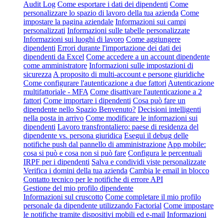
Audit Log
Come esportare i dati dei dipendenti
Come
personalizzare lo spazio di lavoro della tua azienda
Come
impostare la pagina aziendale
Informazioni sui campi
personalizzati
Informazioni sulle tabelle personalizzate
Informazioni sui luoghi di lavoro
Come aggiungere
dipendenti
Errori durante l'importazione dei dati dei
dipendenti da Excel
Come accedere a un account dipendente
come amministratore
Informazioni sulle impostazioni di
sicurezza
A proposito di multi-account e persone giuridiche
Come configurare l'autenticazione a due fattori
Autenticazione
multifattoriale - MFA
Come disattivare l'autenticazione a 2
fattori
Come importare i dipendenti
Cosa può fare un
dipendente nello Spazio Benvenuto?
Decisioni intelligenti
nella posta in arrivo
Come modificare le informazioni sui
dipendenti
Lavoro transfrontaliero: paese di residenza del
dipendente vs. persona giuridica
Esegui il debug delle
notifiche push dal pannello di amministrazione
App mobile:
cosa si può e cosa non si può fare
Configura le percentuali
IRPF per i dipendenti
Salva e condividi viste personalizzate
Verifica i domini della tua azienda
Cambia le email in blocco
Contatto tecnico per le notifiche di errore API
Gestione del mio profilo dipendente
Informazioni sul cruscotto
Come completare il mio profilo
personale da dipendente utilizzando Factorial
Come impostare
le notifiche tramite dispositivi mobili ed e-mail
Informazioni