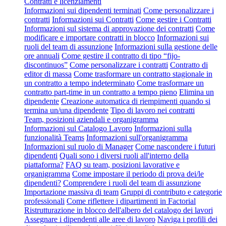
Contratti e licenziamenti
Informazioni sui dipendenti terminati
Come personalizzare i
contratti
Informazioni sui Contratti
Come gestire i Contratti
Informazioni sul sistema di approvazione dei contratti
Come
modificare e importare contratti in blocco
Informazioni sui
ruoli del team di assunzione
Informazioni sulla gestione delle
ore annuali
Come gestire il contratto di tipo “fijo-
discontinuos”
Come personalizzare i contratti
Contratto di
editor di massa
Come trasformare un contratto stagionale in
un contratto a tempo indeterminato
Come trasformare un
contratto part-time in un contratto a tempo pieno
Elimina un
dipendente
Creazione automatica di riempimenti quando si
termina un/una dipendente
Tipo di lavoro nei contratti
Team, posizioni aziendali e organigramma
Informazioni sul Catalogo Lavoro
Informazioni sulla
funzionalità Teams
Informazioni sull'organigramma
Informazioni sul ruolo di Manager
Come nascondere i futuri
dipendenti
Quali sono i diversi ruoli all'interno della
piattaforma?
FAQ su team, posizioni lavorative e
organigramma
Come impostare il periodo di prova dei/le
dipendenti?
Comprendere i ruoli del team di assunzione
Importazione massiva di team
Gruppi di contributo e categorie
professionali
Come riflettere i dipartimenti in Factorial
Ristrutturazione in blocco dell'albero del catalogo dei lavori
Assegnare i dipendenti alle aree di lavoro
Naviga i profili dei