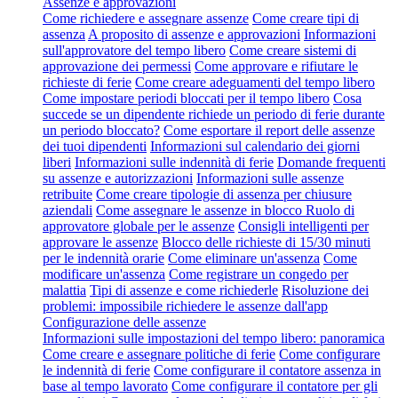
Assenze e approvazioni
Come richiedere e assegnare assenze
Come creare tipi di
assenza
A proposito di assenze e approvazioni
Informazioni
sull'approvatore del tempo libero
Come creare sistemi di
approvazione dei permessi
Come approvare e rifiutare le
richieste di ferie
Come creare adeguamenti del tempo libero
Come impostare periodi bloccati per il tempo libero
Cosa
succede se un dipendente richiede un periodo di ferie durante
un periodo bloccato?
Come esportare il report delle assenze
dei tuoi dipendenti
Informazioni sul calendario dei giorni
liberi
Informazioni sulle indennità di ferie
Domande frequenti
su assenze e autorizzazioni
Informazioni sulle assenze
retribuite
Come creare tipologie di assenza per chiusure
aziendali
Come assegnare le assenze in blocco
Ruolo di
approvatore globale per le assenze
Consigli intelligenti per
approvare le assenze
Blocco delle richieste di 15/30 minuti
per le indennità orarie
Come eliminare un'assenza
Come
modificare un'assenza
Come registrare un congedo per
malattia
Tipi di assenze e come richiederle
Risoluzione dei
problemi: impossibile richiedere le assenze dall'app
Configurazione delle assenze
Informazioni sulle impostazioni del tempo libero: panoramica
Come creare e assegnare politiche di ferie
Come configurare
le indennità di ferie
Come configurare il contatore assenza in
base al tempo lavorato
Come configurare il contatore per gli