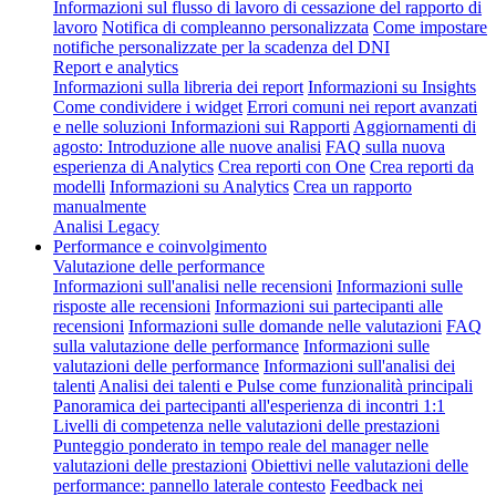
Informazioni sul flusso di lavoro di cessazione del rapporto di
lavoro
Notifica di compleanno personalizzata
Come impostare
notifiche personalizzate per la scadenza del DNI
Report e analytics
Informazioni sulla libreria dei report
Informazioni su Insights
Come condividere i widget
Errori comuni nei report avanzati
e nelle soluzioni
Informazioni sui Rapporti
Aggiornamenti di
agosto: Introduzione alle nuove analisi
FAQ sulla nuova
esperienza di Analytics
Crea reporti con One
Crea reporti da
modelli
Informazioni su Analytics
Crea un rapporto
manualmente
Analisi Legacy
Performance e coinvolgimento
Valutazione delle performance
Informazioni sull'analisi nelle recensioni
Informazioni sulle
risposte alle recensioni
Informazioni sui partecipanti alle
recensioni
Informazioni sulle domande nelle valutazioni
FAQ
sulla valutazione delle performance
Informazioni sulle
valutazioni delle performance
Informazioni sull'analisi dei
talenti
Analisi dei talenti e Pulse come funzionalità principali
Panoramica dei partecipanti all'esperienza di incontri 1:1
Livelli di competenza nelle valutazioni delle prestazioni
Punteggio ponderato in tempo reale del manager nelle
valutazioni delle prestazioni
Obiettivi nelle valutazioni delle
performance: pannello laterale contesto
Feedback nei