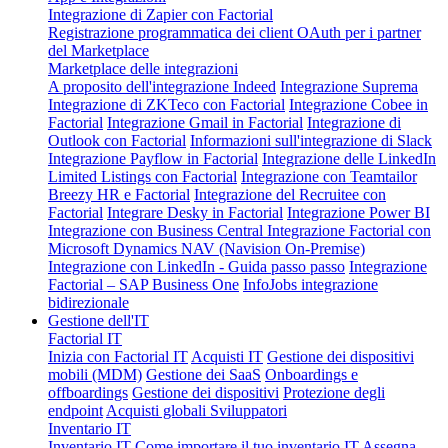
Integrazione di Zapier con Factorial
Registrazione programmatica dei client OAuth per i partner
del Marketplace
Marketplace delle integrazioni
A proposito dell'integrazione Indeed
Integrazione Suprema
Integrazione di ZKTeco con Factorial
Integrazione Cobee in
Factorial
Integrazione Gmail in Factorial
Integrazione di
Outlook con Factorial
Informazioni sull'integrazione di Slack
Integrazione Payflow in Factorial
Integrazione delle LinkedIn
Limited Listings con Factorial
Integrazione con Teamtailor
Breezy HR e Factorial
Integrazione del Recruitee con
Factorial
Integrare Desky in Factorial
Integrazione Power BI
Integrazione con Business Central
Integrazione Factorial con
Microsoft Dynamics NAV (Navision On-Premise)
Integrazione con LinkedIn - Guida passo passo
Integrazione
Factorial – SAP Business One
InfoJobs integrazione
bidirezionale
Gestione dell'IT
Factorial IT
Inizia con Factorial IT
Acquisti IT
Gestione dei dispositivi
mobili (MDM)
Gestione dei SaaS
Onboardings e
offboardings
Gestione dei dispositivi
Protezione degli
endpoint
Acquisti globali
Sviluppatori
Inventario IT
Inventario IT
Come importare il tuo inventario IT
Assegna