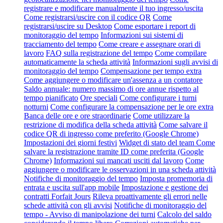
registrare e modificare manualmente il tuo ingresso/uscita
Come registrarsi/uscire con il codice QR
Come
registrarsi/uscire su Desktop
Come esportare i report di
monitoraggio del tempo
Informazioni sui sistemi di
tracciamento del tempo
Come creare e assegnare orari di
lavoro
FAQ sulla registrazione del tempo
Come compilare
automaticamente la scheda attività
Informazioni sugli avvisi di
monitoraggio del tempo
Compensazione per tempo extra
Come aggiungere o modificare un'assenza a un contatore
Saldo annuale: numero massimo di ore annue rispetto al
tempo pianificato
Ore speciali
Come configurare i turni
notturni
Come configurare la compensazione per le ore extra
Banca delle ore e ore straordinarie
Come utilizzare la
restrizione di modifica della scheda attività
Come salvare il
codice QR di ingresso come preferito (Google Chrome)
Impostazioni dei giorni festivi
Widget di stato del team
Come
salvare la registrazione tramite ID come preferita (Google
Chrome)
Informazioni sui mancati usciti dal lavoro
Come
aggiungere o modificare le osservazioni in una scheda attività
Notifiche di monitoraggio del tempo
Imposta promemoria di
entrata e uscita sull'app mobile
Impostazione e gestione dei
contratti Forfait Jours
Rileva proattivamente gli errori nelle
schede attività con gli avvisi
Notifiche di monitoraggio del
tempo - Avviso di manipolazione dei turni
Calcolo del saldo