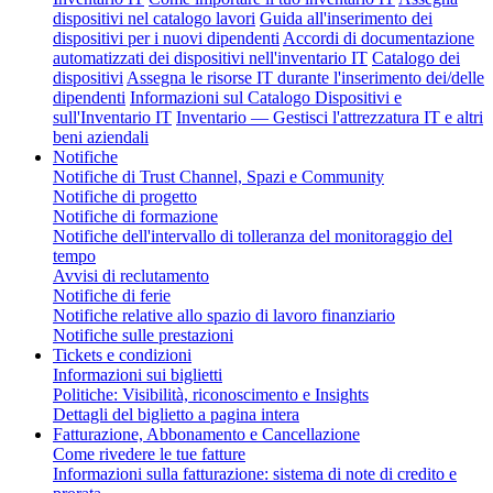
dispositivi nel catalogo lavori
Guida all'inserimento dei
dispositivi per i nuovi dipendenti
Accordi di documentazione
automatizzati dei dispositivi nell'inventario IT
Catalogo dei
dispositivi
Assegna le risorse IT durante l'inserimento dei/delle
dipendenti
Informazioni sul Catalogo Dispositivi e
sull'Inventario IT
Inventario — Gestisci l'attrezzatura IT e altri
beni aziendali
Notifiche
Notifiche di Trust Channel, Spazi e Community
Notifiche di progetto
Notifiche di formazione
Notifiche dell'intervallo di tolleranza del monitoraggio del
tempo
Avvisi di reclutamento
Notifiche di ferie
Notifiche relative allo spazio di lavoro finanziario
Notifiche sulle prestazioni
Tickets e condizioni
Informazioni sui biglietti
Politiche: Visibilità, riconoscimento e Insights
Dettagli del biglietto a pagina intera
Fatturazione, Abbonamento e Cancellazione
Come rivedere le tue fatture
Informazioni sulla fatturazione: sistema di note di credito e