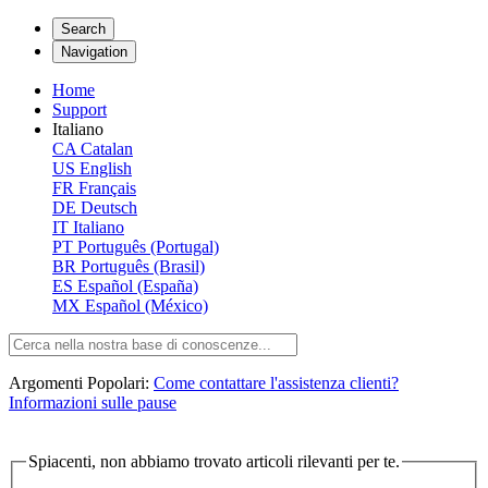
Search
Navigation
Home
Support
Italiano
CA
Catalan
US
English
FR
Français
DE
Deutsch
IT
Italiano
PT
Português (Portugal)
BR
Português (Brasil)
ES
Español (España)
MX
Español (México)
Argomenti Popolari:
Come contattare l'assistenza clienti?
Informazioni sulle pause
Spiacenti, non abbiamo trovato articoli rilevanti per te.