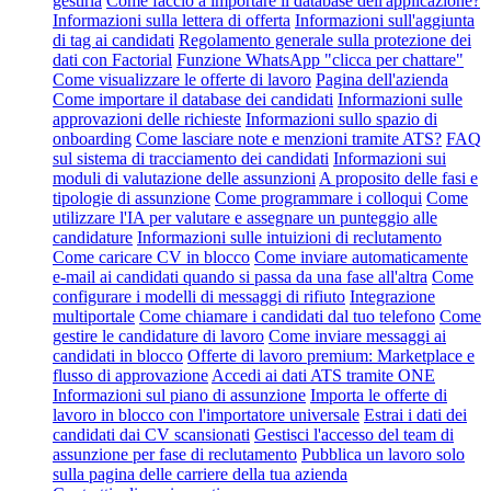
gestirla
Come faccio a importare il database dell'applicazione?
Informazioni sulla lettera di offerta
Informazioni sull'aggiunta
di tag ai candidati
Regolamento generale sulla protezione dei
dati con Factorial
Funzione WhatsApp "clicca per chattare"
Come visualizzare le offerte di lavoro
Pagina dell'azienda
Come importare il database dei candidati
Informazioni sulle
approvazioni delle richieste
Informazioni sullo spazio di
onboarding
Come lasciare note e menzioni tramite ATS?
FAQ
sul sistema di tracciamento dei candidati
Informazioni sui
moduli di valutazione delle assunzioni
A proposito delle fasi e
tipologie di assunzione
Come programmare i colloqui
Come
utilizzare l'IA per valutare e assegnare un punteggio alle
candidature
Informazioni sulle intuizioni di reclutamento
Come caricare CV in blocco
Come inviare automaticamente
e-mail ai candidati quando si passa da una fase all'altra
Come
configurare i modelli di messaggi di rifiuto
Integrazione
multiportale
Come chiamare i candidati dal tuo telefono
Come
gestire le candidature di lavoro
Come inviare messaggi ai
candidati in blocco
Offerte di lavoro premium: Marketplace e
flusso di approvazione
Accedi ai dati ATS tramite ONE
Informazioni sul piano di assunzione
Importa le offerte di
lavoro in blocco con l'importatore universale
Estrai i dati dei
candidati dai CV scansionati
Gestisci l'accesso del team di
assunzione per fase di reclutamento
Pubblica un lavoro solo
sulla pagina delle carriere della tua azienda