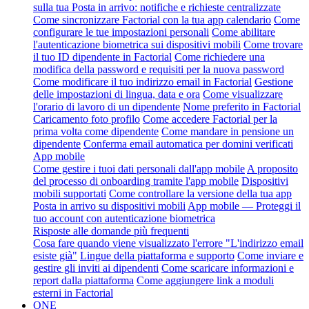
sulla tua Posta in arrivo: notifiche e richieste centralizzate
Come sincronizzare Factorial con la tua app calendario
Come
configurare le tue impostazioni personali
Come abilitare
l'autenticazione biometrica sui dispositivi mobili
Come trovare
il tuo ID dipendente in Factorial
Come richiedere una
modifica della password e requisiti per la nuova password
Come modificare il tuo indirizzo email in Factorial
Gestione
delle impostazioni di lingua, data e ora
Come visualizzare
l'orario di lavoro di un dipendente
Nome preferito in Factorial
Caricamento foto profilo
Come accedere Factorial per la
prima volta come dipendente
Come mandare in pensione un
dipendente
Conferma email automatica per domini verificati
App mobile
Come gestire i tuoi dati personali dall'app mobile
A proposito
del processo di onboarding tramite l'app mobile
Dispositivi
mobili supportati
Come controllare la versione della tua app
Posta in arrivo su dispositivi mobili
App mobile — Proteggi il
tuo account con autenticazione biometrica
Risposte alle domande più frequenti
Cosa fare quando viene visualizzato l'errore "L'indirizzo email
esiste già"
Lingue della piattaforma e supporto
Come inviare e
gestire gli inviti ai dipendenti
Come scaricare informazioni e
report dalla piattaforma
Come aggiungere link a moduli
esterni in Factorial
ONE