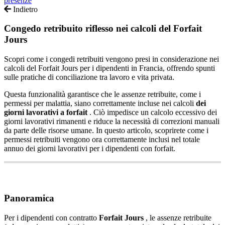
presenze
Indietro
Congedo retribuito riflesso nei calcoli del Forfait
Jours
Scopri come i congedi retribuiti vengono presi in considerazione nei
calcoli del Forfait Jours per i dipendenti in Francia, offrendo spunti
sulle pratiche di conciliazione tra lavoro e vita privata.
Questa
funzionalit
à
garantisce
che
le
assenze
retribuite
,
come
i
permessi
per
malattia
,
siano
correttamente
incluse
nei
calcoli
dei
giorni
lavorativi
a
forfait
.
Ci
ò
impedisce
un
calcolo
eccessivo
dei
giorni
lavorativi
rimanenti
e
riduce
la
necessit
à
di
correzioni
manuali
da
parte
delle
risorse
umane
.
In
questo
articolo
,
scoprirete
come
i
permessi
retribuiti
vengono
ora
correttamente
inclusi
nel
totale
annuo
dei
giorni
lavorativi
per
i
dipendenti
con
forfait
.
Panoramica
Per
i
dipendenti
con
contratto
Forfait
Jours
,
le
assenze
retribuite