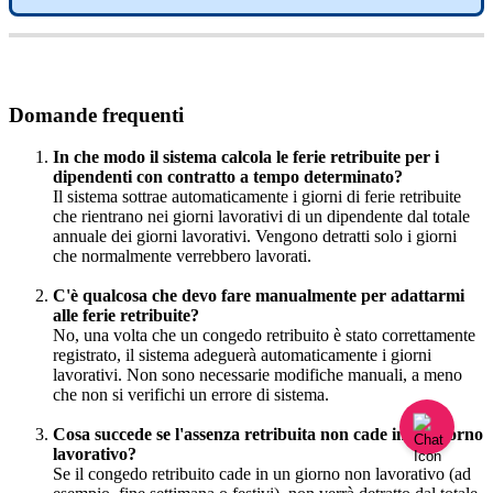
Domande
frequenti
In
che
modo
il
sistema
calcola
le
ferie
retribuite
per
i
dipendenti
con
contratto
a
tempo
determinato
?
Il
sistema
sottrae
automaticamente
i
giorni
di
ferie
retribuite
che
rientrano
nei
giorni
lavorativi
di
un
dipendente
dal
totale
annuale
dei
giorni
lavorativi
.
Vengono
detratti
solo
i
giorni
che
normalmente
verrebbero
lavorati
.
C
'
è
qualcosa
che
devo
fare
manualmente
per
adattarmi
alle
ferie
retribuite
?
No
,
una
volta
che
un
congedo
retribuito
è
stato
correttamente
registrato
,
il
sistema
adeguer
à
automaticamente
i
giorni
lavorativi
.
Non
sono
necessarie
modifiche
manuali
,
a
meno
che
non
si
verifichi
un
errore
di
sistema
.
Cosa
succede
se
l
'
assenza
retribuita
non
cade
in
un
giorno
lavorativo
?
Se
il
congedo
retribuito
cade
in
un
giorno
non
lavorativo
(
ad