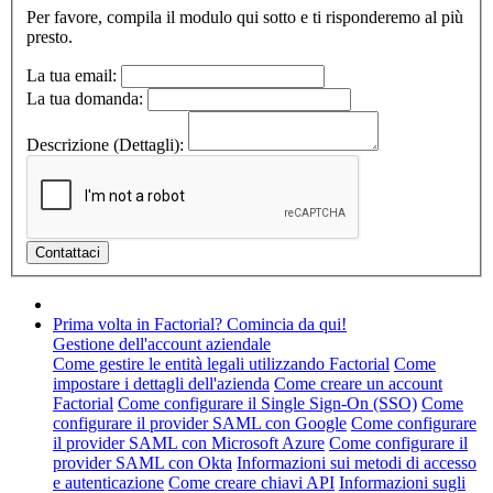
Per favore, compila il modulo qui sotto e ti risponderemo al più
presto.
La tua email:
La tua domanda:
Descrizione (Dettagli):
Prima volta in Factorial? Comincia da qui!
Gestione dell'account aziendale
Come gestire le entità legali utilizzando Factorial
Come
impostare i dettagli dell'azienda
Come creare un account
Factorial
Come configurare il Single Sign-On (SSO)
Come
configurare il provider SAML con Google
Come configurare
il provider SAML con Microsoft Azure
Come configurare il
provider SAML con Okta
Informazioni sui metodi di accesso
e autenticazione
Come creare chiavi API
Informazioni sugli