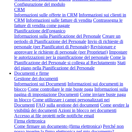
Configurazione del modulo
CRM
Informazioni sulle offerte in CRM
Informazioni sui clienti in
CRM
Informazioni sulle fatture di vendita
Contrassegna le
fatture di vendita come pagate
Pianificazione dell'organico
Informazioni sulla Pianificazione del Personale
Creare un
periodo di Pianificazione del Personale
Invio di richieste di
personale (per Pianificatori di Personale)
Revisionare e
approvare le richieste di personale (per Proprietari)
Impostare
le autorizzazioni per la pianificazione del personale
Come la
Pianificazione del Personale si collega al Reclutamento
Stati
del piano nella Pianificazione del Personale
Documenti e firme
Gestione dei documenti
Informazioni sui Documenti
Informazioni sui documenti in
blocco
Come controllare le mie buste paga
Informazioni sulla
pagina di impostazione Documenti
Come inviare buste paga
in blocco
Come utilizzare i campi personalizzati nei
Documenti
FAQ sulla gestione dei documenti
Come gestire la
visibilità dei documenti
Azioni in blocco nei documenti
Accesso ai file protetti nelle notifiche email
Firma elettronica
Come firmare un documento (firma elettronica)
Perché non
posso inserire la firma elettronica nel mio documento?