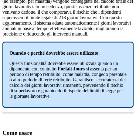
(
ad
esempio
,
per
malattia
)
vengono
conteggiate
nel
calcolo
totale
dei
giorni
lavorativi
.
In
precedenza
,
queste
assenze
retribuite
non
venivano
dedotte
,
il
che
comportava
il
rischio
che
i
dipendenti
superassero
il
limite
legale
di
218
giorni
lavorativi
.
Con
questo
aggiornamento
,
il
sistema
adatta
automaticamente
i
giorni
lavorativi
annuali
in
base
al
tempo
effettivamente
lavorato
,
migliorando
la
precisione
e
riducendo
gli
interventi
manuali
.
Quando
e
perch
é
dovrebbe
essere
utilizzato
Questa
funzionalit
à
dovrebbe
essere
utilizzata
quando
un
dipendente
con
contratto
Forfait
Jours
si
assenta
per
un
periodo
di
tempo
retribuito
,
come
malattia
,
congedo
parentale
o
altro
periodo
di
ferie
retribuito
.
Garantisce
l
'
accuratezza
del
calcolo
dei
giorni
lavorativi
rimanenti
,
prevenendo
il
rischio
di
superlavoro
e
garantendo
il
rispetto
dei
limiti
di
legge
per
le
giornate
lavorative
.
Come
usare