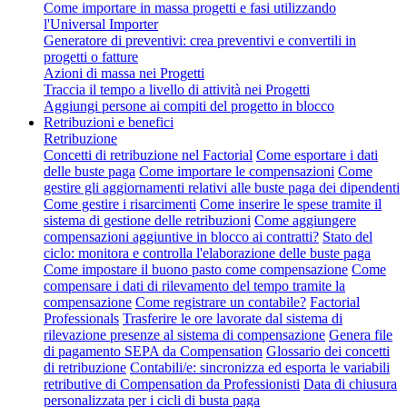
Come importare in massa progetti e fasi utilizzando
l'Universal Importer
Generatore di preventivi: crea preventivi e convertili in
progetti o fatture
Azioni di massa nei Progetti
Traccia il tempo a livello di attività nei Progetti
Aggiungi persone ai compiti del progetto in blocco
Retribuzioni e benefici
Retribuzione
Concetti di retribuzione nel Factorial
Come esportare i dati
delle buste paga
Come importare le compensazioni
Come
gestire gli aggiornamenti relativi alle buste paga dei dipendenti
Come gestire i risarcimenti
Come inserire le spese tramite il
sistema di gestione delle retribuzioni
Come aggiungere
compensazioni aggiuntive in blocco ai contratti?
Stato del
ciclo: monitora e controlla l'elaborazione delle buste paga
Come impostare il buono pasto come compensazione
Come
compensare i dati di rilevamento del tempo tramite la
compensazione
Come registrare un contabile?
Factorial
Professionals
Trasferire le ore lavorate dal sistema di
rilevazione presenze al sistema di compensazione
Genera file
di pagamento SEPA da Compensation
Glossario dei concetti
di retribuzione
Contabili/e: sincronizza ed esporta le variabili
retributive di Compensation da Professionisti
Data di chiusura
personalizzata per i cicli di busta paga