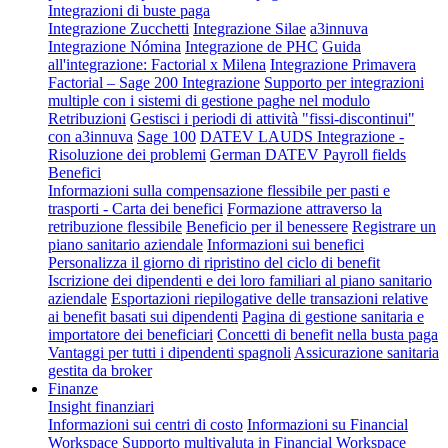
Integrazioni di buste paga
Integrazione Zucchetti
Integrazione Silae
a3innuva
Integrazione Nómina
Integrazione de PHC
Guida
all'integrazione: Factorial x Milena
Integrazione Primavera
Factorial – Sage 200 Integrazione
Supporto per integrazioni
multiple con i sistemi di gestione paghe nel modulo
Retribuzioni
Gestisci i periodi di attività "fissi-discontinui"
con a3innuva
Sage 100
DATEV LAUDS Integrazione -
Risoluzione dei problemi
German DATEV Payroll fields
Benefici
Informazioni sulla compensazione flessibile per pasti e
trasporti - Carta dei benefici
Formazione attraverso la
retribuzione flessibile
Beneficio per il benessere
Registrare un
piano sanitario aziendale
Informazioni sui benefici
Personalizza il giorno di ripristino del ciclo di benefit
Iscrizione dei dipendenti e dei loro familiari al piano sanitario
aziendale
Esportazioni riepilogative delle transazioni relative
ai benefit basati sui dipendenti
Pagina di gestione sanitaria e
importatore dei beneficiari
Concetti di benefit nella busta paga
Vantaggi per tutti i dipendenti spagnoli
Assicurazione sanitaria
gestita da broker
Finanze
Insight finanziari
Informazioni sui centri di costo
Informazioni su Financial
Workspace
Supporto multivaluta in Financial Workspace