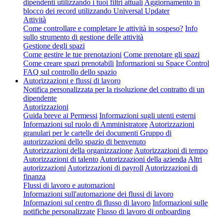
dipendenti utilizzando i tuoi filtri attuali
Aggiornamento in
blocco dei record utilizzando Universal Updater
Attività
Come controllare e completare le attività in sospeso?
Info
sullo strumento di gestione delle attività
Gestione degli spazi
Come gestire le tue prenotazioni
Come prenotare gli spazi
Come creare spazi prenotabili
Informazioni su Space Control
FAQ sul controllo dello spazio
Autorizzazioni e flussi di lavoro
Notifica personalizzata per la risoluzione del contratto di un
dipendente
Autorizzazioni
Guida breve ai Permessi
Informazioni sugli utenti esterni
Informazioni sul ruolo di Amministratore
Autorizzazioni
granulari per le cartelle dei documenti
Gruppo di
autorizzazioni dello spazio di benvenuto
Autorizzazioni della organizzazione
Autorizzazioni di tempo
Autorizzazioni di talento
Autorizzazioni della azienda
Altri
autorizzazioni
Autorizzazioni di payroll
Autorizzazioni di
finanza
Flussi di lavoro e automazioni
Informazioni sull'automazione dei flussi di lavoro
Informazioni sul centro di flusso di lavoro
Informazioni sulle
notifiche personalizzate
Flusso di lavoro di onboarding