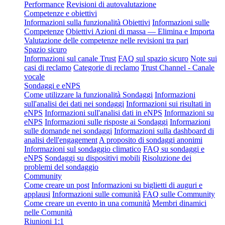
Performance
Revisioni di autovalutazione
Competenze e obiettivi
Informazioni sulla funzionalità Obiettivi
Informazioni sulle
Competenze
Obiettivi Azioni di massa — Elimina e Importa
Valutazione delle competenze nelle revisioni tra pari
Spazio sicuro
Informazioni sul canale Trust
FAQ sul spazio sicuro
Note sui
casi di reclamo
Categorie di reclamo
Trust Channel - Canale
vocale
Sondaggi e eNPS
Come utilizzare la funzionalità Sondaggi
Informazioni
sull'analisi dei dati nei sondaggi
Informazioni sui risultati in
eNPS
Informazioni sull'analisi dati in eNPS
Informazioni su
eNPS
Informazioni sulle risposte ai Sondaggi
Informazioni
sulle domande nei sondaggi
Informazioni sulla dashboard di
analisi dell'engagement
A proposito di sondaggi anonimi
Informazioni sul sondaggio climatico
FAQ su sondaggi e
eNPS
Sondaggi su dispositivi mobili
Risoluzione dei
problemi del sondaggio
Community
Come creare un post
Informazioni su biglietti di auguri e
applausi
Informazioni sulle comunità
FAQ sulle Community
Come creare un evento in una comunità
Membri dinamici
nelle Comunità
Riunioni 1:1