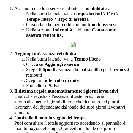
Assicurati
che
le
assenze
retribuite
siano
abilitate
:
Nella
barra
laterale
,
vai
su
Impostazioni
>
Ora
>
Tempo
libero
>
Tipo
di
assenza
Crea
o
fai
clic
per
modificare
un
tipo
di
assenza
Nella
sezione
Indennit
à
,
abilitare
Conta
come
assenza
retribuita
.
Aggiungi
un
'
assenza
retribuita
Nella
barra
laterale
,
vai
a
Tempo
libero
Clicca
su
Aggiungi
assenza
Scegli
il
tipo
di
assenza
che
hai
stabilito
per
i
permessi
retribuiti
Scegli
un
intervallo
di
date
Fare
clic
su
Salva
Il
sistema
regola
automaticamente
i
giorni
lavorativi
Una
volta
registrata
l
'
assenza
,
il
sistema
sottrarr
à
automaticamente
i
giorni
di
ferie
che
rientrano
nei
giorni
lavorativi
del
dipendente
dal
totale
dei
suoi
giorni
lavorativi
annuali
.
Controlla
il
monitoraggio
del
tempo
Puoi
consultare
il
totale
aggiornato
accedendo
al
pannello
di
monitoraggio
del
tempo
.
Qui
vedrai
il
totale
dei
giorni