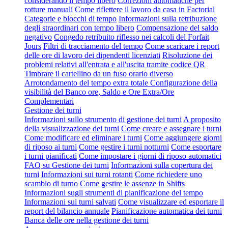
considerando il tempo libero
Correzioni automatiche per
rotture manuali
Come riflettere il lavoro da casa in Factorial
Categorie e blocchi di tempo
Informazioni sulla retribuzione
degli straordinari con tempo libero
Compensazione del saldo
negativo
Congedo retribuito riflesso nei calcoli del Forfait
Jours
Filtri di tracciamento del tempo
Come scaricare i report
delle ore di lavoro dei dipendenti licenziati
Risoluzione dei
problemi relativi all'entrata e all'uscita tramite codice QR
Timbrare il cartellino da un fuso orario diverso
Arrotondamento del tempo extra totale
Configurazione della
visibilità del Banco ore, Saldo e Ore Extra/Ore
Complementari
Gestione dei turni
Informazioni sullo strumento di gestione dei turni
A proposito
della visualizzazione dei turni
Come creare e assegnare i turni
Come modificare ed eliminare i turni
Come aggiungere giorni
di riposo ai turni
Come gestire i turni notturni
Come esportare
i turni pianificati
Come impostare i giorni di riposo automatici
FAQ su Gestione dei turni
Informazioni sulla copertura dei
turni
Informazioni sui turni rotanti
Come richiedere uno
scambio di turno
Come gestire le assenze in Shifts
Informazioni sugli strumenti di pianificazione del tempo
Informazioni sui turni salvati
Come visualizzare ed esportare il
report del bilancio annuale
Pianificazione automatica dei turni
Banca delle ore nella gestione dei turni