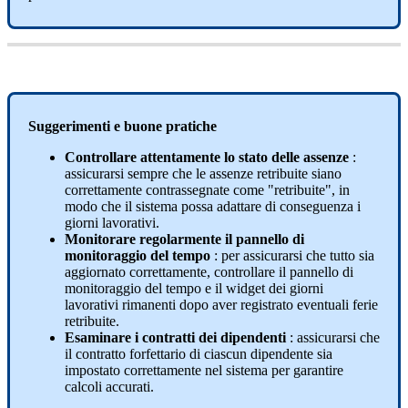
Suggerimenti
e
buone
pratiche
Controllare
attentamente
lo
stato
delle
assenze
:
assicurarsi
sempre
che
le
assenze
retribuite
siano
correttamente
contrassegnate
come
"
retribuite
"
,
in
modo
che
il
sistema
possa
adattare
di
conseguenza
i
giorni
lavorativi
.
Monitorare
regolarmente
il
pannello
di
monitoraggio
del
tempo
:
per
assicurarsi
che
tutto
sia
aggiornato
correttamente
,
controllare
il
pannello
di
monitoraggio
del
tempo
e
il
widget
dei
giorni
lavorativi
rimanenti
dopo
aver
registrato
eventuali
ferie
retribuite
.
Esaminare
i
contratti
dei
dipendenti
:
assicurarsi
che
il
contratto
forfettario
di
ciascun
dipendente
sia
impostato
correttamente
nel
sistema
per
garantire
calcoli
accurati
.