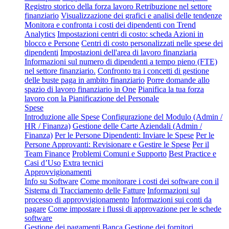
Registro storico della forza lavoro
Retribuzione nel settore
finanziario
Visualizzazione dei grafici e analisi delle tendenze
Monitora e confronta i costi dei dipendenti con Trend
Analytics
Impostazioni centri di costo: scheda Azioni in
blocco e Persone
Centri di costo personalizzati nelle spese dei
dipendenti
Impostazioni dell'area di lavoro finanziaria
Informazioni sul numero di dipendenti a tempo pieno (FTE)
nel settore finanziario.
Confronto tra i concetti di gestione
delle buste paga in ambito finanziario
Porre domande allo
spazio di lavoro finanziario in One
Pianifica la tua forza
lavoro con la Pianificazione del Personale
Spese
Introduzione alle Spese
Configurazione del Modulo (Admin /
HR / Finanza)
Gestione delle Carte Aziendali (Admin /
Finanza)
Per le Persone Dipendenti: Inviare le Spese
Per le
Persone Approvanti: Revisionare e Gestire le Spese
Per il
Team Finance
Problemi Comuni e Supporto
Best Practice e
Casi d’Uso
Extra tecnici
Approvvigionamenti
Info su Software
Come monitorare i costi dei software con il
Sistema di Tracciamento delle Fatture
Informazioni sul
processo di approvvigionamento
Informazioni sui conti da
pagare
Come impostare i flussi di approvazione per le schede
software
Gestione dei pagamenti
Banca
Gestione dei fornitori