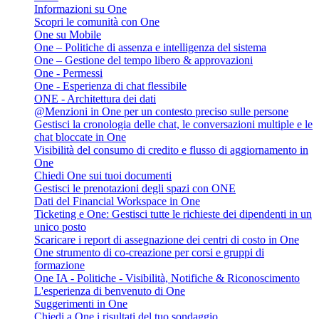
Informazioni su One
Scopri le comunità con One
One su Mobile
One – Politiche di assenza e intelligenza del sistema
One – Gestione del tempo libero & approvazioni
One - Permessi
One - Esperienza di chat flessibile
ONE - Architettura dei dati
@Menzioni in One per un contesto preciso sulle persone
Gestisci la cronologia delle chat, le conversazioni multiple e le
chat bloccate in One
Visibilità del consumo di credito e flusso di aggiornamento in
One
Chiedi One sui tuoi documenti
Gestisci le prenotazioni degli spazi con ONE
Dati del Financial Workspace in One
Ticketing e One: Gestisci tutte le richieste dei dipendenti in un
unico posto
Scaricare i report di assegnazione dei centri di costo in One
One strumento di co-creazione per corsi e gruppi di
formazione
One IA - Politiche - Visibilità, Notifiche & Riconoscimento
L'esperienza di benvenuto di One
Suggerimenti in One
Chiedi a One i risultati del tuo sondaggio