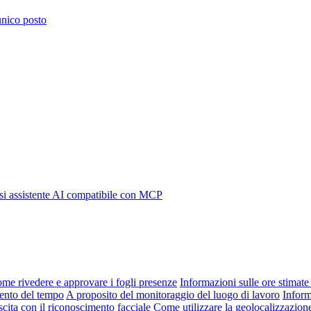
 unico posto
i assistente AI compatibile con MCP
me rivedere e approvare i fogli presenze
Informazioni sulle ore stimate 
mento del tempo
A proposito del monitoraggio del luogo di lavoro
Inform
scita con il riconoscimento facciale
Come utilizzare la geolocalizzazion