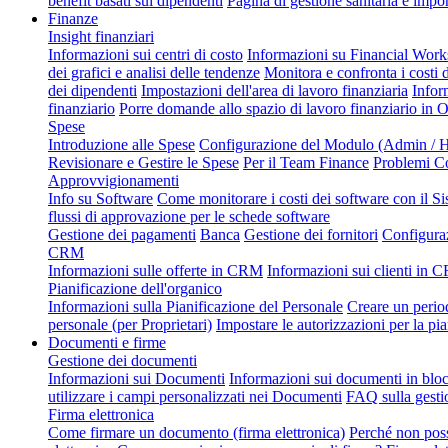
benefit basati sui dipendenti
Pagina di gestione sanitaria e impor
Finanze
Insight finanziari
Informazioni sui centri di costo
Informazioni su Financial Wor
dei grafici e analisi delle tendenze
Monitora e confronta i costi 
dei dipendenti
Impostazioni dell'area di lavoro finanziaria
Infor
finanziario
Porre domande allo spazio di lavoro finanziario in 
Spese
Introduzione alle Spese
Configurazione del Modulo (Admin / H
Revisionare e Gestire le Spese
Per il Team Finance
Problemi C
Approvvigionamenti
Info su Software
Come monitorare i costi dei software con il Si
flussi di approvazione per le schede software
Gestione dei pagamenti
Banca
Gestione dei fornitori
Configura
CRM
Informazioni sulle offerte in CRM
Informazioni sui clienti in
Pianificazione dell'organico
Informazioni sulla Pianificazione del Personale
Creare un perio
personale (per Proprietari)
Impostare le autorizzazioni per la pi
Documenti e firme
Gestione dei documenti
Informazioni sui Documenti
Informazioni sui documenti in blo
utilizzare i campi personalizzati nei Documenti
FAQ sulla gesti
Firma elettronica
Come firmare un documento (firma elettronica)
Perché non poss