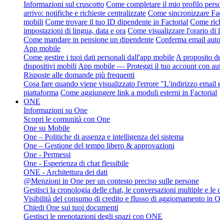
Informazioni sul cruscotto
Come completare il mio profilo perso
arrivo: notifiche e richieste centralizzate
Come sincronizzare Fact
mobili
Come trovare il tuo ID dipendente in Factorial
Come rich
impostazioni di lingua, data e ora
Come visualizzare l'orario di
Come mandare in pensione un dipendente
Conferma email autom
App mobile
Come gestire i tuoi dati personali dall'app mobile
A proposito de
dispositivi mobili
App mobile — Proteggi il tuo account con aut
Risposte alle domande più frequenti
Cosa fare quando viene visualizzato l'errore "L'indirizzo email e
piattaforma
Come aggiungere link a moduli esterni in Factorial
ONE
Informazioni su One
Scopri le comunità con One
One su Mobile
One – Politiche di assenza e intelligenza del sistema
One – Gestione del tempo libero & approvazioni
One - Permessi
One - Esperienza di chat flessibile
ONE - Architettura dei dati
@Menzioni in One per un contesto preciso sulle persone
Gestisci la cronologia delle chat, le conversazioni multiple e le
Visibilità del consumo di credito e flusso di aggiornamento in 
Chiedi One sui tuoi documenti
Gestisci le prenotazioni degli spazi con ONE