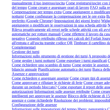
manualmente il tuo ingresso/uscita
Come registrarsi/uscire con 
del tempo
Come creare e assegnare orari di lavoro
FAQ sulla re
Compensazione per tempo extra
Come aggiungere o modificare 
notturni
Come configurare la compensazione per le ore extra
Ba
preferito (Google Chrome)
Impostazioni dei giorni festivi
Widge
aggiungere o modificare le osservazioni in una scheda attività
N
Rileva proattivamente gli errori nelle schede attività con gli avvi
automatiche per rotture manuali
Come riflettere il lavoro da cas
negativo
Congedo retribuito riflesso nei calcoli del Forfait Jours
all'entrata e all'uscita tramite codice QR
Timbrare il cartellino d
Complementari
Gestione dei turni
Informazioni sullo strumento di gestione dei turni
A proposito de
Come gestire i turni notturni
Come esportare i turni pianificati
C
Come richiedere uno scambio di turno
Come gestire le assenze 
bilancio annuale
Pianificazione automatica dei turni
Banca delle
Assenze e approvazioni
Come richiedere e assegnare assenze
Come creare tipi di assen
Come approvare e rifiutare le richieste di ferie
Come creare adeg
durante un periodo bloccato?
Come esportare il report delle ass
autorizzazioni
Informazioni sulle assenze retribuite
Come creare 
intelligenti per approvare le assenze
Blocco delle richieste di 15
assenze e come richiederle
Risoluzione dei problemi: impossibil
Configurazione delle assenze
Informazioni sulle impostazioni del tempo libero: panoramica
C