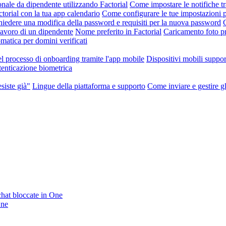
nale da dipendente utilizzando Factorial
Come impostare le notifiche tr
orial con la tua app calendario
Come configurare le tue impostazioni p
iedere una modifica della password e requisiti per la nuova password
 lavoro di un dipendente
Nome preferito in Factorial
Caricamento foto pr
atica per domini verificati
l processo di onboarding tramite l'app mobile
Dispositivi mobili suppor
enticazione biometrica
siste già"
Lingue della piattaforma e supporto
Come inviare e gestire gli
 chat bloccate in One
One