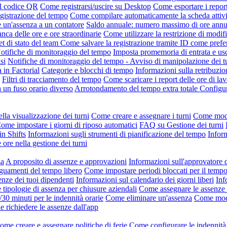
il codice QR
Come registrarsi/uscire su Desktop
Come esportare i repor
gistrazione del tempo
Come compilare automaticamente la scheda attivi
un'assenza a un contatore
Saldo annuale: numero massimo di ore annue 
nca delle ore e ore straordinarie
Come utilizzare la restrizione di modifi
t di stato del team
Come salvare la registrazione tramite ID come pref
otifiche di monitoraggio del tempo
Imposta promemoria di entrata e usc
si
Notifiche di monitoraggio del tempo - Avviso di manipolazione dei t
a in Factorial
Categorie e blocchi di tempo
Informazioni sulla retribuzio
Filtri di tracciamento del tempo
Come scaricare i report delle ore di lav
a un fuso orario diverso
Arrotondamento del tempo extra totale
Configur
lla visualizzazione dei turni
Come creare e assegnare i turni
Come modif
ome impostare i giorni di riposo automatici
FAQ su Gestione dei turni
in Shifts
Informazioni sugli strumenti di pianificazione del tempo
Inform
 ore nella gestione dei turni
za
A proposito di assenze e approvazioni
Informazioni sull'approvatore 
uamenti del tempo libero
Come impostare periodi bloccati per il tempo
enze dei tuoi dipendenti
Informazioni sul calendario dei giorni liberi
Inf
tipologie di assenza per chiusure aziendali
Come assegnare le assenze
/30 minuti per le indennità orarie
Come eliminare un'assenza
Come modi
e richiedere le assenze dall'app
ome creare e assegnare politiche di ferie
Come configurare le indennità 