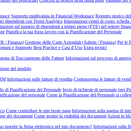
tatore dei beneficiari
Concetti di benefit nella busta paga
Vantaggi per t
kspace
Supporto multivaluta in Financial Workspace
Registro storico de
dei dipendenti con Trend Analytics
Impostazioni centri di costo: scheda
mazioni sul numero di dipendenti a tempo pieno (FTE) nel settore finanz
One
Pianifica la tua forza lavoro con la Pianificazione del Personale
R / Finanza)
Gestione delle Carte Aziendali (Admin / Finanza)
Per le 
omuni e Supporto
Best Practice e Casi d’Uso
Extra tecnici
stema di Tracciamento delle Fatture
Informazioni sul processo di appr
zione del modulo
 CRM
Informazioni sulle fatture di vendita
Contrassegna le fatture di ven
do di Pianificazione del Personale
Invio di richieste di personale (per Pi
anificazione del personale
Come la Pianificazione del Personale si colle
cco
Come controllare le mie buste paga
Informazioni sulla pagina di i
one dei documenti
Come gestire la visibilità dei documenti
Azioni in bl
o inserire la firma elettronica nel mio documento?
Informazioni sulla fi