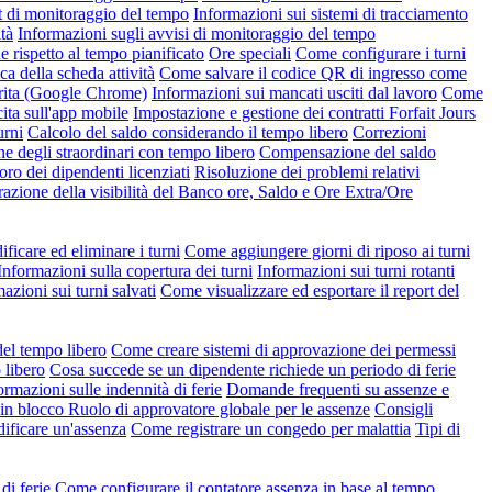
t di monitoraggio del tempo
Informazioni sui sistemi di tracciamento
tà
Informazioni sugli avvisi di monitoraggio del tempo
rispetto al tempo pianificato
Ore speciali
Come configurare i turni
ca della scheda attività
Come salvare il codice QR di ingresso come
erita (Google Chrome)
Informazioni sui mancati usciti dal lavoro
Come
ita sull'app mobile
Impostazione e gestione dei contratti Forfait Jours
urni
Calcolo del saldo considerando il tempo libero
Correzioni
ne degli straordinari con tempo libero
Compensazione del saldo
oro dei dipendenti licenziati
Risoluzione dei problemi relativi
azione della visibilità del Banco ore, Saldo e Ore Extra/Ore
icare ed eliminare i turni
Come aggiungere giorni di riposo ai turni
Informazioni sulla copertura dei turni
Informazioni sui turni rotanti
azioni sui turni salvati
Come visualizzare ed esportare il report del
del tempo libero
Come creare sistemi di approvazione dei permessi
 libero
Cosa succede se un dipendente richiede un periodo di ferie
ormazioni sulle indennità di ferie
Domande frequenti su assenze e
 in blocco
Ruolo di approvatore globale per le assenze
Consigli
ficare un'assenza
Come registrare un congedo per malattia
Tipi di
di ferie
Come configurare il contatore assenza in base al tempo