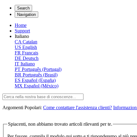
Search
Navigation
Home
Support
Italiano
CA
Catalan
US
English
FR
Français
DE
Deutsch
IT
Italiano
PT
Português (Portugal)
BR
Português (Brasil)
ES
Español (España)
MX
Español (México)
Argomenti Popolari:
Come contattare l'assistenza clienti?
Informazioni
Spiacenti, non abbiamo trovato articoli rilevanti per te.
Per favore, compila il modulo qui sotto e ti risponderemo al più pre