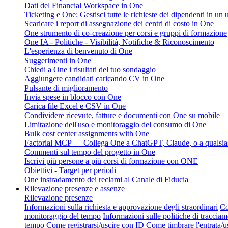
Dati del Financial Workspace in One
Ticketing e One: Gestisci tutte le richieste dei dipendenti in un
Scaricare i report di assegnazione dei centri di costo in One
One strumento di co-creazione per corsi e gruppi di formazione
One IA - Politiche - Visibilità, Notifiche & Riconoscimento
L'esperienza di benvenuto di One
Suggerimenti in One
Chiedi a One i risultati del tuo sondaggio
Aggiungere candidati caricando CV in One
Pulsante di miglioramento
Invia spese in blocco con One
Carica file Excel e CSV in One
Condividere ricevute, fatture e documenti con One su mobile
Limitazione dell'uso e monitoraggio del consumo di One
Bulk cost center assignments with One
Factorial MCP — Collega One a ChatGPT, Claude, o a qualsias
Commenti sul tempo del progetto in One
Iscrivi più persone a più corsi di formazione con ONE
Obiettivi - Target per periodi
One instradamento dei reclami al Canale di Fiducia
Rilevazione presenze e assenze
Rilevazione presenze
Informazioni sulla richiesta e approvazione degli straordinari
Co
monitoraggio del tempo
Informazioni sulle politiche di traccia
tempo
Come registrarsi/uscire con ID
Come timbrare l'entrata/u