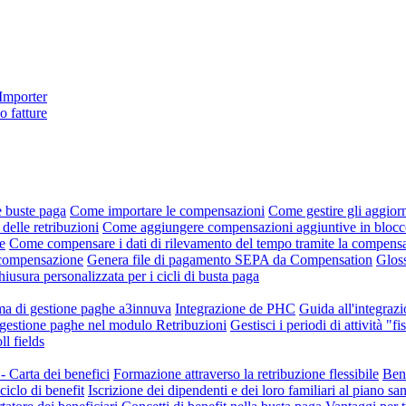
 Importer
o fatture
e buste paga
Come importare le compensazioni
Come gestire gli aggiorn
 delle retribuzioni
Come aggiungere compensazioni aggiuntive in blocco 
e
Come compensare i dati di rilevamento del tempo tramite la compens
i compensazione
Genera file di pagamento SEPA da Compensation
Gloss
hiusura personalizzata per i cicli di busta paga
ema di gestione paghe a3innuva
Integrazione de PHC
Guida all'integraz
i gestione paghe nel modulo Retribuzioni
Gestisci i periodi di attività "
 fields
- Carta dei benefici
Formazione attraverso la retribuzione flessibile
Bene
ciclo di benefit
Iscrizione dei dipendenti e dei loro familiari al piano sa