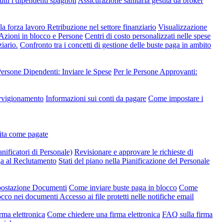
utti i dipendenti spagnoli
Assicurazione sanitaria gestita da broker
lla forza lavoro
Retribuzione nel settore finanziario
Visualizzazione
 Azioni in blocco e Persone
Centri di costo personalizzati nelle spese
iario.
Confronto tra i concetti di gestione delle buste paga in ambito
Persone Dipendenti: Inviare le Spese
Per le Persone Approvanti:
ovvigionamento
Informazioni sui conti da pagare
Come impostare i
dita come pagate
anificatori di Personale)
Revisionare e approvare le richieste di
ga al Reclutamento
Stati del piano nella Pianificazione del Personale
mpostazione Documenti
Come inviare buste paga in blocco
Come
occo nei documenti
Accesso ai file protetti nelle notifiche email
rma elettronica
Come chiedere una firma elettronica
FAQ sulla firma