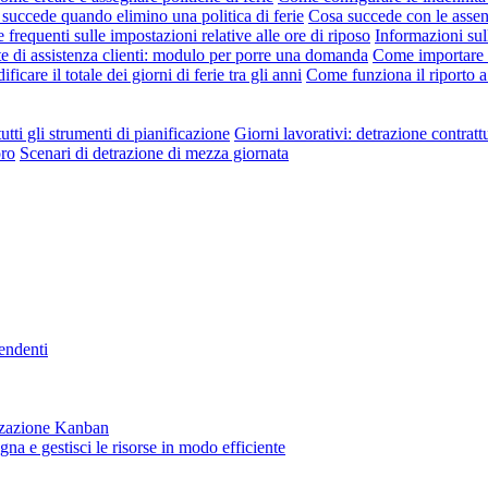
succede quando elimino una politica di ferie
Cosa succede con le asse
requenti sulle impostazioni relative alle ore di riposo
Informazioni sul
te di assistenza clienti: modulo per porre una domanda
Come importare l
ficare il totale dei giorni di ferie tra gli anni
Come funziona il riporto a
utti gli strumenti di pianificazione
Giorni lavorativi: detrazione contratt
oro
Scenari di detrazione di mezza giornata
pendenti
lizzazione Kanban
gna e gestisci le risorse in modo efficiente