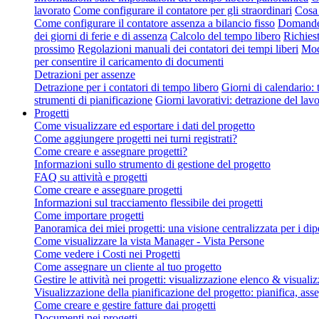
lavorato
Come configurare il contatore per gli straordinari
Cosa 
Come configurare il contatore assenza a bilancio fisso
Domande f
dei giorni di ferie e di assenza
Calcolo del tempo libero
Richies
prossimo
Regolazioni manuali dei contatori dei tempi liberi
Modi
per consentire il caricamento di documenti
Detrazioni per assenze
Detrazione per i contatori di tempo libero
Giorni di calendario: t
strumenti di pianificazione
Giorni lavorativi: detrazione del lav
Progetti
Come visualizzare ed esportare i dati del progetto
Come aggiungere progetti nei turni registrati?
Come creare e assegnare progetti?
Informazioni sullo strumento di gestione del progetto
FAQ su attività e progetti
Come creare e assegnare progetti
Informazioni sul tracciamento flessibile dei progetti
Come importare progetti
Panoramica dei miei progetti: una visione centralizzata per i di
Come visualizzare la vista Manager - Vista Persone
Come vedere i Costi nei Progetti
Come assegnare un cliente al tuo progetto
Gestire le attività nei progetti: visualizzazione elenco & visua
Visualizzazione della pianificazione del progetto: pianifica, asse
Come creare e gestire fatture dai progetti
Documenti nei progetti