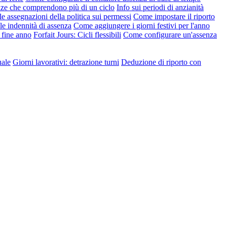
nze che comprendono più di un ciclo
Info sui periodi di anzianità
le assegnazioni della politica sui permessi
Come impostare il riporto
e indennità di assenza
Come aggiungere i giorni festivi per l'anno
 fine anno
Forfait Jours: Cicli flessibili
Come configurare un'assenza
uale
Giorni lavorativi: detrazione turni
Deduzione di riporto con