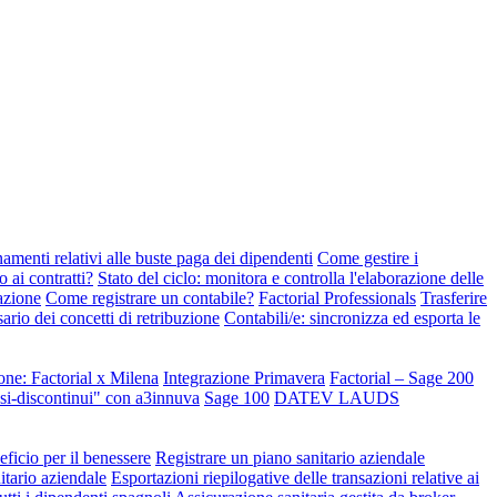
amenti relativi alle buste paga dei dipendenti
Come gestire i
ai contratti?
Stato del ciclo: monitora e controlla l'elaborazione delle
azione
Come registrare un contabile?
Factorial Professionals
Trasferire
ario dei concetti di retribuzione
Contabili/e: sincronizza ed esporta le
ione: Factorial x Milena
Integrazione Primavera
Factorial – Sage 200
fissi-discontinui" con a3innuva
Sage 100
DATEV LAUDS
ficio per il benessere
Registrare un piano sanitario aziendale
nitario aziendale
Esportazioni riepilogative delle transazioni relative ai