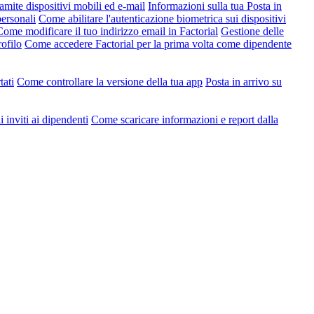
amite dispositivi mobili ed e-mail
Informazioni sulla tua Posta in
ersonali
Come abilitare l'autenticazione biometrica sui dispositivi
Come modificare il tuo indirizzo email in Factorial
Gestione delle
ofilo
Come accedere Factorial per la prima volta come dipendente
tati
Come controllare la versione della tua app
Posta in arrivo su
 inviti ai dipendenti
Come scaricare informazioni e report dalla