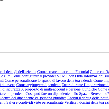
 i dettagli dell'azienda
Come creare un account Factorial
Come config
t Azure
Come configurare il provider SAML con Okta
Informazioni sui
nti
Come personalizzare lo spazio di lavoro della tua azienda
Come impo
i di lavoro
Come aggiungere dipendenti
Errori durante l'importazione d
i di sicurezza
A proposito di multi-account e persone giuridiche
Come co
are i dipendenti
Cosa può fare un dipendente nello Spazio Benvenuto?
sidenza del dipendente vs. persona giuridica
Esegui il debug delle notif
enti
Salva e condividi viste personalizzate
Verifica i domini della tua a