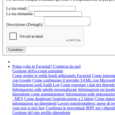
La tua email:
La tua domanda:
Descrizione (Dettagli):
Prima volta in Factorial? Comincia da qui!
Gestione dell'account aziendale
Come gestire le entità legali utilizzando Factorial
Come impostare
con Google
Come configurare il provider SAML con Microsof
Informazioni sugli Audit Log
Come esportare i dati dei dipende
Informazioni sulle tabelle personalizzate
Informazioni sui luogh
dipendente come amministratore
Informazioni sulle impostazion
- MFA
Come disattivare l'autenticazione a 2 fattori
Come import
informazioni sui dipendenti
Lavoro transfrontaliero: paese di re
cosa non si può fare
Configura le percentuali IRPF per i dipend
Gestione del mio profilo dipendente