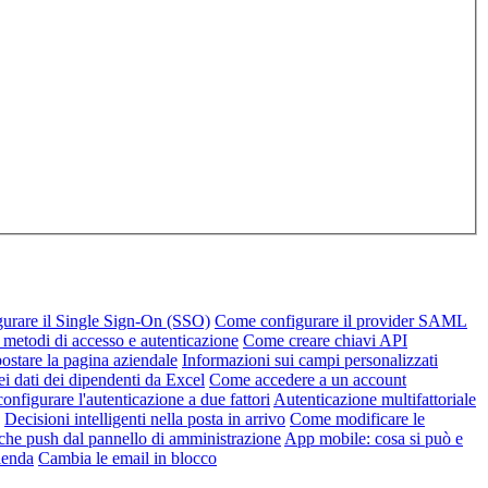
urare il Single Sign-On (SSO)
Come configurare il provider SAML
 metodi di accesso e autenticazione
Come creare chiavi API
stare la pagina aziendale
Informazioni sui campi personalizzati
ei dati dei dipendenti da Excel
Come accedere a un account
nfigurare l'autenticazione a due fattori
Autenticazione multifattoriale
Decisioni intelligenti nella posta in arrivo
Come modificare le
iche push dal pannello di amministrazione
App mobile: cosa si può e
zienda
Cambia le email in blocco