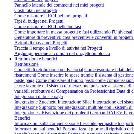
Pannello laterale dei commenti nei miei progetti
Costi totali nei progetti
Come misurare il ROI nei tuoi progetti
Tipi di budget nei Progetti
Come misurare il ROI nelle tue fasi
Come importare in massa progetti e fasi utilizzando l'Universal
Generatore di preventivi: crea preventivi e convertili in progetti 
Azioni di massa nei Progetti
Traccia il tempo a livello di attività nei Progetti
Aggiungi persone ai compiti del progetto in blocco
Retribuzioni e benefici
Retribuzione
Concetti di retribuzione nel Factorial
Come esportare i dati dell
risarcimenti
Come inserire le spese tramite il sistema di gestione
buste paga
Come impostare il buono pasto come compensazion
le ore lavorate dal sistema di rilevazione presenze al sistema d
variabili retributive di Compensation da Professionisti
Data di c
Integrazioni di buste paga
Integrazione Zucchetti
Integrazione Silae
Integrazione del sist
Integrazione
Supporto per integrazioni multiple con i sistemi d
Integrazione - Risoluzione dei problemi
German DATEV Payroll
Benefici
Informazioni sulla compensazione flessibile per pasti e trasporti 
Informazioni sui benefici
Personalizza il giorno di ripristino del 