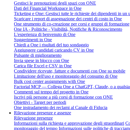
Gestisci le prenotazioni degli spazi con ONE
Dati del Financial Workspace in One
Ticketing e One: Gestisci tutte le richieste dei dipendenti in un
Scaricare i report di assegnazione dei centri di costo in One
One strumento di co-creazione per corsi e gruppi di formazione
One IA - Politiche - Visibilità, Notifiche & Riconoscimento
L'esperienza di benvenuto di One
Suggerimenti in One
Chiedi a One i risultati del tuo sondaggio
Aggiungere candidati caricando CV in One
Pulsante di miglioramento
Invia spese in blocco con One
Carica file Excel e CSV in One
Condividere ricevute, fatture e documenti con One su mobile
Limitazione dell'uso e monitoraggio del consumo di One
Bulk cost center assignments with One
Factorial MCP — Collega One a ChatGPT, Claude, o a qualsias
Commenti sul tempo del progetto in One
Iscrivi più persone a più corsi di formazione con ONE
Obiettivi - Target per periodi
One instradamento dei reclami al Canale di Fiducia
Rilevazione presenze e assenze
Rilevazione presenze
Informazioni sulla richiesta e approvazione degli straordinari
Co
monitoraggio del tempo
Informazioni sulle politiche di traccia