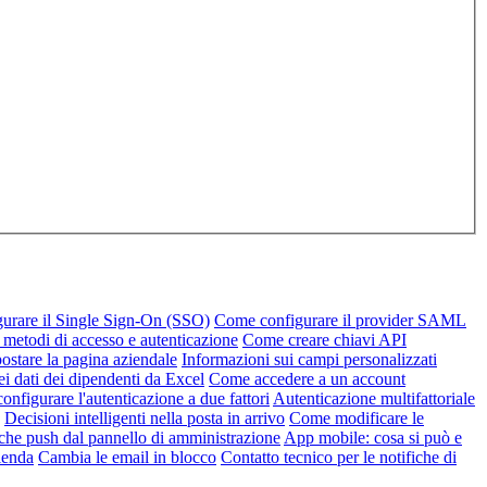
urare il Single Sign-On (SSO)
Come configurare il provider SAML
 metodi di accesso e autenticazione
Come creare chiavi API
stare la pagina aziendale
Informazioni sui campi personalizzati
ei dati dei dipendenti da Excel
Come accedere a un account
nfigurare l'autenticazione a due fattori
Autenticazione multifattoriale
Decisioni intelligenti nella posta in arrivo
Come modificare le
iche push dal pannello di amministrazione
App mobile: cosa si può e
zienda
Cambia le email in blocco
Contatto tecnico per le notifiche di