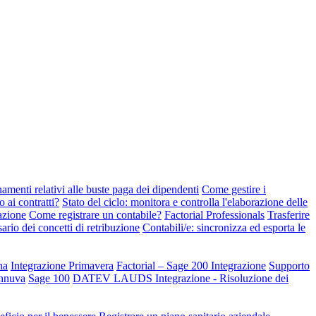
amenti relativi alle buste paga dei dipendenti
Come gestire i
ai contratti?
Stato del ciclo: monitora e controlla l'elaborazione delle
azione
Come registrare un contabile?
Factorial Professionals
Trasferire
ario dei concetti di retribuzione
Contabili/e: sincronizza ed esporta le
na
Integrazione Primavera
Factorial – Sage 200 Integrazione
Supporto
3innuva
Sage 100
DATEV LAUDS Integrazione - Risoluzione dei