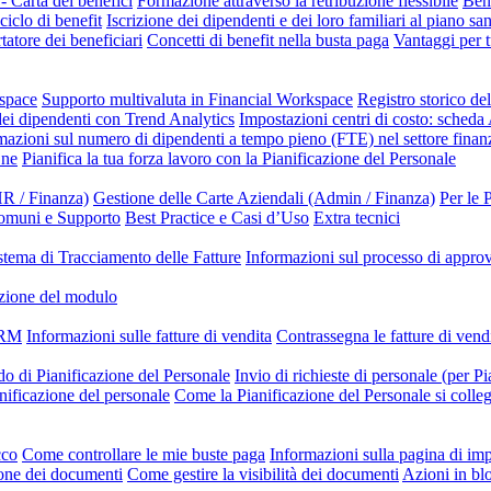
- Carta dei benefici
Formazione attraverso la retribuzione flessibile
Bene
ciclo di benefit
Iscrizione dei dipendenti e dei loro familiari al piano sa
tatore dei beneficiari
Concetti di benefit nella busta paga
Vantaggi per t
kspace
Supporto multivaluta in Financial Workspace
Registro storico de
dei dipendenti con Trend Analytics
Impostazioni centri di costo: scheda
mazioni sul numero di dipendenti a tempo pieno (FTE) nel settore finanz
One
Pianifica la tua forza lavoro con la Pianificazione del Personale
R / Finanza)
Gestione delle Carte Aziendali (Admin / Finanza)
Per le 
omuni e Supporto
Best Practice e Casi d’Uso
Extra tecnici
stema di Tracciamento delle Fatture
Informazioni sul processo di appr
zione del modulo
 CRM
Informazioni sulle fatture di vendita
Contrassegna le fatture di ven
do di Pianificazione del Personale
Invio di richieste di personale (per Pi
anificazione del personale
Come la Pianificazione del Personale si colle
cco
Come controllare le mie buste paga
Informazioni sulla pagina di i
one dei documenti
Come gestire la visibilità dei documenti
Azioni in bl