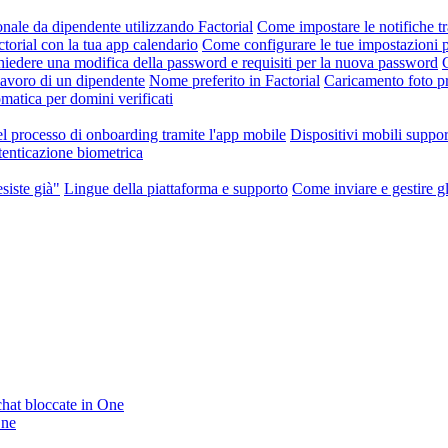
nale da dipendente utilizzando Factorial
Come impostare le notifiche tr
orial con la tua app calendario
Come configurare le tue impostazioni p
iedere una modifica della password e requisiti per la nuova password
 lavoro di un dipendente
Nome preferito in Factorial
Caricamento foto pr
atica per domini verificati
l processo di onboarding tramite l'app mobile
Dispositivi mobili suppor
enticazione biometrica
siste già"
Lingue della piattaforma e supporto
Come inviare e gestire gli
 chat bloccate in One
One