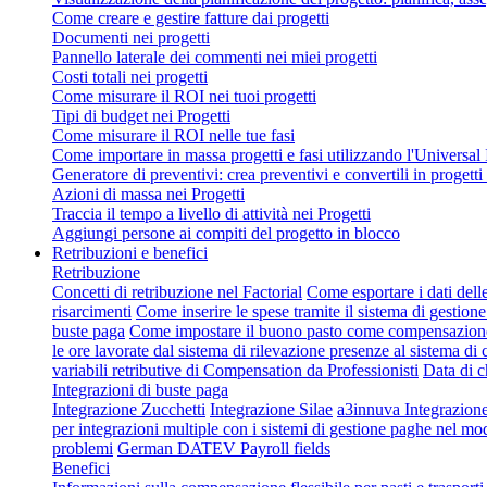
Come creare e gestire fatture dai progetti
Documenti nei progetti
Pannello laterale dei commenti nei miei progetti
Costi totali nei progetti
Come misurare il ROI nei tuoi progetti
Tipi di budget nei Progetti
Come misurare il ROI nelle tue fasi
Come importare in massa progetti e fasi utilizzando l'Universal
Generatore di preventivi: crea preventivi e convertili in progetti 
Azioni di massa nei Progetti
Traccia il tempo a livello di attività nei Progetti
Aggiungi persone ai compiti del progetto in blocco
Retribuzioni e benefici
Retribuzione
Concetti di retribuzione nel Factorial
Come esportare i dati dell
risarcimenti
Come inserire le spese tramite il sistema di gestione
buste paga
Come impostare il buono pasto come compensazion
le ore lavorate dal sistema di rilevazione presenze al sistema d
variabili retributive di Compensation da Professionisti
Data di c
Integrazioni di buste paga
Integrazione Zucchetti
Integrazione Silae
a3innuva Integrazio
per integrazioni multiple con i sistemi di gestione paghe nel mo
problemi
German DATEV Payroll fields
Benefici