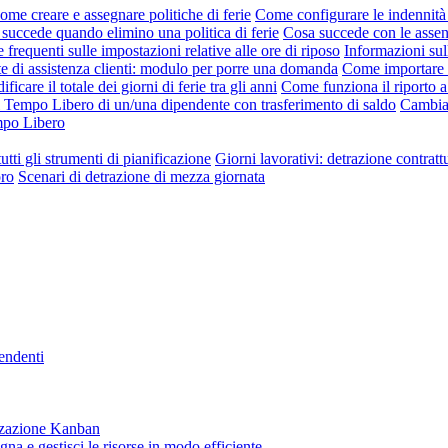
ome creare e assegnare politiche di ferie
Come configurare le indennità 
succede quando elimino una politica di ferie
Cosa succede con le asse
requenti sulle impostazioni relative alle ore di riposo
Informazioni sul
te di assistenza clienti: modulo per porre una domanda
Come importare l
ficare il totale dei giorni di ferie tra gli anni
Come funziona il riporto a
i Tempo Libero di un/una dipendente con trasferimento di saldo
Cambia 
empo Libero
utti gli strumenti di pianificazione
Giorni lavorativi: detrazione contratt
oro
Scenari di detrazione di mezza giornata
pendenti
lizzazione Kanban
gna e gestisci le risorse in modo efficiente