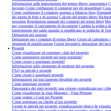
Informazioni sulle impostazioni del tempo libero: panoramica
C
lavorato
Come configurare il contatore per gli straordinari
Cosa 
Come configurare il contatore assenza a bilancio fisso
Domande f
dei giorni di ferie e di assenza
Calcolo del tempo libero
Richies
prossimo
Regolazioni manuali dei contatori dei tempi liberi
Modi
per consentire il caricamento di documenti
Cambia la politica d
trasferimento del saldo quando si modificano le politiche di T
Detrazioni per assenze
Detrazione per i contatori di tempo libero
Giorni di calendario: t
strumenti di pianificazione
Giorni lavorativi: detrazione del lav
Progetti
Come visualizzare ed esportare i dati del progetto
Come aggiungere progetti nei turni registrati?
Come creare e assegnare progetti?
Informazioni sullo strumento di gestione del progetto
FAQ su attività e progetti
Come creare e assegnare progetti
Informazioni sul tracciamento flessibile dei progetti
Come importare progetti
Panoramica dei miei progetti: una visione centralizzata per i di
Come visualizzare la vista Manager - Vista Persone
Come vedere i Costi nei Progetti
Come assegnare un cliente al tuo progetto
Gestire le attività nei progetti: visualizzazione elenco & visua
Visualizzazione della pianificazione del progetto: pianifica, asse