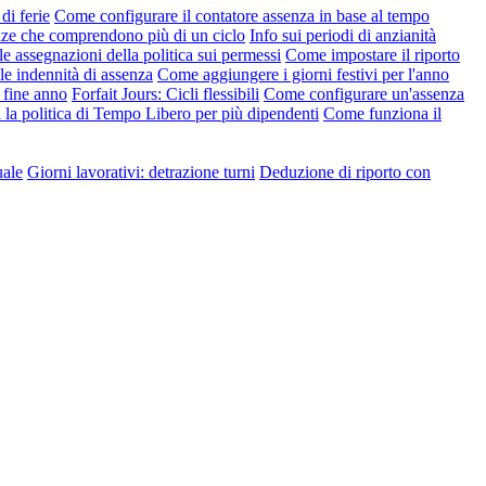
di ferie
Come configurare il contatore assenza in base al tempo
nze che comprendono più di un ciclo
Info sui periodi di anzianità
le assegnazioni della politica sui permessi
Come impostare il riporto
e indennità di assenza
Come aggiungere i giorni festivi per l'anno
 fine anno
Forfait Jours: Cicli flessibili
Come configurare un'assenza
la politica di Tempo Libero per più dipendenti
Come funziona il
uale
Giorni lavorativi: detrazione turni
Deduzione di riporto con