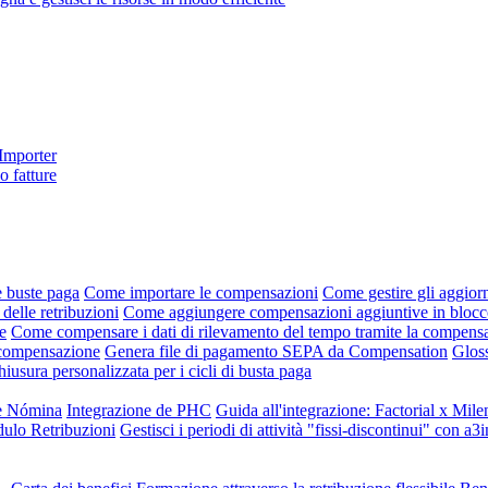
 Importer
o fatture
e buste paga
Come importare le compensazioni
Come gestire gli aggiorn
 delle retribuzioni
Come aggiungere compensazioni aggiuntive in blocco 
e
Come compensare i dati di rilevamento del tempo tramite la compens
i compensazione
Genera file di pagamento SEPA da Compensation
Gloss
hiusura personalizzata per i cicli di busta paga
ne Nómina
Integrazione de PHC
Guida all'integrazione: Factorial x Mile
dulo Retribuzioni
Gestisci i periodi di attività "fissi-discontinui" con a