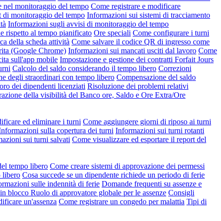
e nel monitoraggio del tempo
Come registrare e modificare
t di monitoraggio del tempo
Informazioni sui sistemi di tracciamento
tà
Informazioni sugli avvisi di monitoraggio del tempo
rispetto al tempo pianificato
Ore speciali
Come configurare i turni
ca della scheda attività
Come salvare il codice QR di ingresso come
erita (Google Chrome)
Informazioni sui mancati usciti dal lavoro
Come
ita sull'app mobile
Impostazione e gestione dei contratti Forfait Jours
urni
Calcolo del saldo considerando il tempo libero
Correzioni
ne degli straordinari con tempo libero
Compensazione del saldo
oro dei dipendenti licenziati
Risoluzione dei problemi relativi
azione della visibilità del Banco ore, Saldo e Ore Extra/Ore
icare ed eliminare i turni
Come aggiungere giorni di riposo ai turni
Informazioni sulla copertura dei turni
Informazioni sui turni rotanti
azioni sui turni salvati
Come visualizzare ed esportare il report del
del tempo libero
Come creare sistemi di approvazione dei permessi
 libero
Cosa succede se un dipendente richiede un periodo di ferie
ormazioni sulle indennità di ferie
Domande frequenti su assenze e
 in blocco
Ruolo di approvatore globale per le assenze
Consigli
ficare un'assenza
Come registrare un congedo per malattia
Tipi di