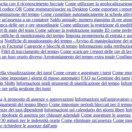
scita con il riconoscimento facciale
Come utilizzare la geolocalizzazion
il codice QR
Come registrarsi/uscire su Desktop
Come esportare i repor
gistrazione del tempo
Come compilare automaticamente la scheda attivi
un'assenza a un contatore
Saldo annuale: numero massimo di ore annue 
nca delle ore e ore straordinarie
Come utilizzare la restrizione di modifi
t di stato del team
Come salvare la registrazione tramite ID come pref
otifiche di monitoraggio del tempo
Imposta promemoria di entrata e usc
si
Notifiche di monitoraggio del tempo - Avviso di manipolazione dei t
a in Factorial
Categorie e blocchi di tempo
Informazioni sulla retribuzio
Filtri di tracciamento del tempo
Come scaricare i report delle ore di lav
a un fuso orario diverso
Arrotondamento del tempo extra totale
Configur
lla visualizzazione dei turni
Come creare e assegnare i turni
Come modif
ome impostare i giorni di riposo automatici
FAQ su Gestione dei turni
in Shifts
Informazioni sugli strumenti di pianificazione del tempo
Inform
 ore nella gestione dei turni
za
A proposito di assenze e approvazioni
Informazioni sull'approvatore 
uamenti del tempo libero
Come impostare periodi bloccati per il tempo
enze dei tuoi dipendenti
Informazioni sul calendario dei giorni liberi
Inf
tipologie di assenza per chiusure aziendali
Come assegnare le assenze
/30 minuti per le indennità orarie
Come eliminare un'assenza
Come modi
e richiedere le assenze dall'app