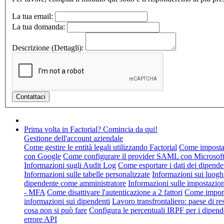
La tua email:
La tua domanda:
Descrizione (Dettagli):
Prima volta in Factorial? Comincia da qui!
Gestione dell'account aziendale
Come gestire le entità legali utilizzando Factorial
Come impostare
con Google
Come configurare il provider SAML con Microsof
Informazioni sugli Audit Log
Come esportare i dati dei dipende
Informazioni sulle tabelle personalizzate
Informazioni sui luogh
dipendente come amministratore
Informazioni sulle impostazion
- MFA
Come disattivare l'autenticazione a 2 fattori
Come import
informazioni sui dipendenti
Lavoro transfrontaliero: paese di re
cosa non si può fare
Configura le percentuali IRPF per i dipend
errore API