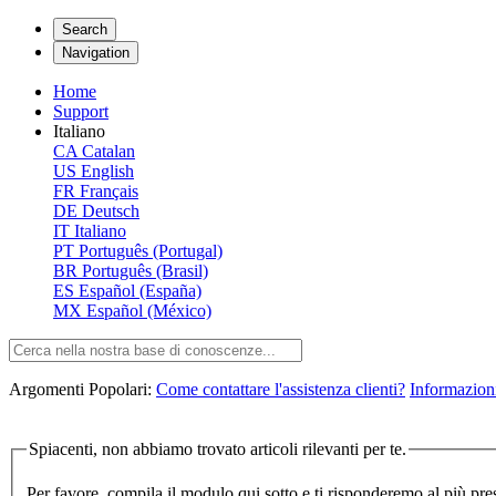
Search
Navigation
Home
Support
Italiano
CA
Catalan
US
English
FR
Français
DE
Deutsch
IT
Italiano
PT
Português (Portugal)
BR
Português (Brasil)
ES
Español (España)
MX
Español (México)
Argomenti Popolari:
Come contattare l'assistenza clienti?
Informazioni
Spiacenti, non abbiamo trovato articoli rilevanti per te.
Per favore, compila il modulo qui sotto e ti risponderemo al più pre