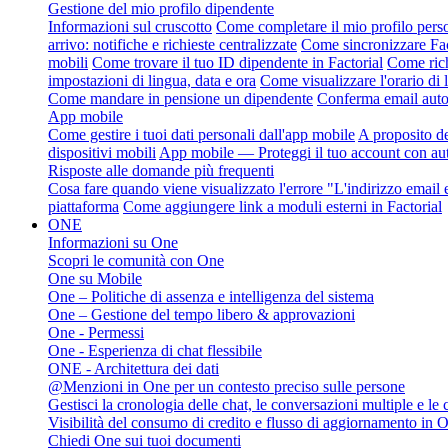
Gestione del mio profilo dipendente
Informazioni sul cruscotto
Come completare il mio profilo perso
arrivo: notifiche e richieste centralizzate
Come sincronizzare Fact
mobili
Come trovare il tuo ID dipendente in Factorial
Come rich
impostazioni di lingua, data e ora
Come visualizzare l'orario di
Come mandare in pensione un dipendente
Conferma email autom
App mobile
Come gestire i tuoi dati personali dall'app mobile
A proposito de
dispositivi mobili
App mobile — Proteggi il tuo account con aut
Risposte alle domande più frequenti
Cosa fare quando viene visualizzato l'errore "L'indirizzo email e
piattaforma
Come aggiungere link a moduli esterni in Factorial
ONE
Informazioni su One
Scopri le comunità con One
One su Mobile
One – Politiche di assenza e intelligenza del sistema
One – Gestione del tempo libero & approvazioni
One - Permessi
One - Esperienza di chat flessibile
ONE - Architettura dei dati
@Menzioni in One per un contesto preciso sulle persone
Gestisci la cronologia delle chat, le conversazioni multiple e le
Visibilità del consumo di credito e flusso di aggiornamento in 
Chiedi One sui tuoi documenti