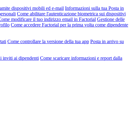
amite dispositivi mobili ed e-mail
Informazioni sulla tua Posta in
ersonali
Come abilitare l'autenticazione biometrica sui dispositivi
Come modificare il tuo indirizzo email in Factorial
Gestione delle
ofilo
Come accedere Factorial per la prima volta come dipendente
tati
Come controllare la versione della tua app
Posta in arrivo su
 inviti ai dipendenti
Come scaricare informazioni e report dalla