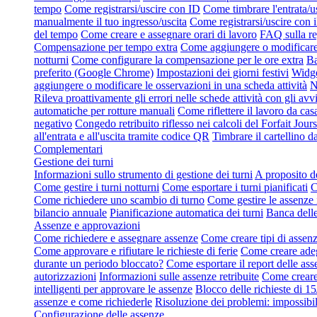
tempo
Come registrarsi/uscire con ID
Come timbrare l'entrata/u
manualmente il tuo ingresso/uscita
Come registrarsi/uscire con 
del tempo
Come creare e assegnare orari di lavoro
FAQ sulla re
Compensazione per tempo extra
Come aggiungere o modificare 
notturni
Come configurare la compensazione per le ore extra
Ba
preferito (Google Chrome)
Impostazioni dei giorni festivi
Widge
aggiungere o modificare le osservazioni in una scheda attività
N
Rileva proattivamente gli errori nelle schede attività con gli avvi
automatiche per rotture manuali
Come riflettere il lavoro da cas
negativo
Congedo retribuito riflesso nei calcoli del Forfait Jours
all'entrata e all'uscita tramite codice QR
Timbrare il cartellino d
Complementari
Gestione dei turni
Informazioni sullo strumento di gestione dei turni
A proposito de
Come gestire i turni notturni
Come esportare i turni pianificati
C
Come richiedere uno scambio di turno
Come gestire le assenze 
bilancio annuale
Pianificazione automatica dei turni
Banca delle
Assenze e approvazioni
Come richiedere e assegnare assenze
Come creare tipi di assen
Come approvare e rifiutare le richieste di ferie
Come creare adeg
durante un periodo bloccato?
Come esportare il report delle ass
autorizzazioni
Informazioni sulle assenze retribuite
Come creare 
intelligenti per approvare le assenze
Blocco delle richieste di 15
assenze e come richiederle
Risoluzione dei problemi: impossibil
Configurazione delle assenze