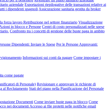
ficio per il benessere
Registrare un piano sanitario aziendale
nitario aziendale
Esportazioni riepilogative delle transazioni relative ai
utti i dipendenti spagnoli
Assicurazione sanitaria gestita da broker
lla forza lavoro
Retribuzione nel settore finanziario
Visualizzazione
 Azioni in blocco e Persone
Centri di costo personalizzati nelle spese
iario.
Confronto tra i concetti di gestione delle buste paga in ambito
Persone Dipendenti: Inviare le Spese
Per le Persone Approvanti:
ovvigionamento
Informazioni sui conti da pagare
Come impostare i
dita come pagate
anificatori di Personale)
Revisionare e approvare le richieste di
ga al Reclutamento
Stati del piano nella Pianificazione del Personale
mpostazione Documenti
Come inviare buste paga in blocco
Come
occo nei documenti
Accesso ai file protetti nelle notifiche email