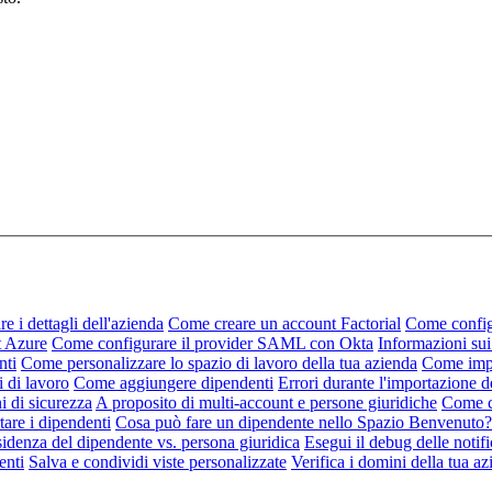
 i dettagli dell'azienda
Come creare un account Factorial
Come config
t Azure
Come configurare il provider SAML con Okta
Informazioni sui
nti
Come personalizzare lo spazio di lavoro della tua azienda
Come impo
i di lavoro
Come aggiungere dipendenti
Errori durante l'importazione d
i di sicurezza
A proposito di multi-account e persone giuridiche
Come co
are i dipendenti
Cosa può fare un dipendente nello Spazio Benvenuto?
sidenza del dipendente vs. persona giuridica
Esegui il debug delle notif
enti
Salva e condividi viste personalizzate
Verifica i domini della tua a