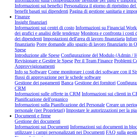
Informazioni sulla compensazione flessibile per pasti e trasporti 
Informazioni sui benefici
Personalizza il giorno di ripristino del 
benefit basati sui dipendenti
Pagina di gestione sanitaria e impor
Finanze
Insight finanziari
Informazioni sui centri di costo
Informazioni su Financial Wor
dei grafici e analisi delle tendenze
Monitora e confronta i costi 
dei dipendenti
Impostazioni dell'area di lavoro finanziaria
Infor
finanziario
Porre domande allo spazio di lavoro finanziario in 
Spese
Introduzione alle Spese
Configurazione del Modulo (Admin / H
Revisionare e Gestire le Spese
Per il Team Finance
Problemi C
Approvvigionamenti
Info su Software
Come monitorare i costi dei software con il Si
flussi di approvazione per le schede software
Gestione dei pagamenti
Banca
Gestione dei fornitori
Configura
CRM
Informazioni sulle offerte in CRM
Informazioni sui clienti in
Pianificazione dell'organico
Informazioni sulla Pianificazione del Personale
Creare un perio
personale (per Proprietari)
Impostare le autorizzazioni per la pi
Documenti e firme
Gestione dei documenti
Informazioni sui Documenti
Informazioni sui documenti in blo
utilizzare i campi personalizzati nei Documenti
FAQ sulla gesti