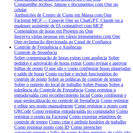
Compartilhe recibos, faturas e documentos com One no
celular
Atribuições de Centro de Custo em Massa com One
Factorial MCP — Conecte One ao ChatGPT, Claude ou a
qualquer assistente de IA compatível com MCP
Comentários de horas em Projetos no One
Inscreva várias pessoas em vários treinamentos com One
One reclamação direcionada ao Canal de Confiança
Controle de Frequência e Ausências
Controle de frequência
Sobre compensação de horas extras com ausência
Sobre
pedidos e aprovação de horas extras
Como revisar e aprovar
folhas de ponto
O que são e como configurar horas planejadas
e saldo de horas
Como excluir e incluir funcionários do
controle de ponto
Sobre as políticas de controle de tempo
Sobre o rastreio do local de trabalho
Sobre Pausas
Sobre a
tolerância do Controle de Frequência
Como registrar a
entrada/saída com reconhecimento facial
Como configurar e
usar geolocalização no controle de frequência
Como registrar
e editar seu ponto manualmente
Como registrar o ponto com
QRCode
Como registrar entrada/saída no computador
Como
registrar o ponto na Factorial
Como exportar relatórios de
controle de tempo
Como criar e atribuir horários de trabalho
Como registrar ponto com ID
Como preencher
automaticamente a folha de ponto
Sobre registros de saída não