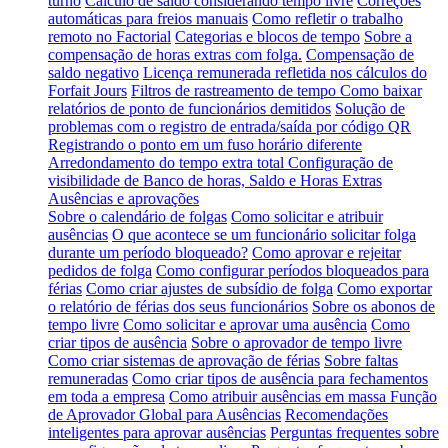
turno
Cálculo de saldo considerando tempo livre
Correções
automáticas para freios manuais
Como refletir o trabalho
remoto no Factorial
Categorias e blocos de tempo
Sobre a
compensação de horas extras com folga.
Compensação de
saldo negativo
Licença remunerada refletida nos cálculos do
Forfait Jours
Filtros de rastreamento de tempo
Como baixar
relatórios de ponto de funcionários demitidos
Solução de
problemas com o registro de entrada/saída por código QR
Registrando o ponto em um fuso horário diferente
Arredondamento do tempo extra total
Configuração de
visibilidade de Banco de horas, Saldo e Horas Extras
Ausências e aprovações
Sobre o calendário de folgas
Como solicitar e atribuir
ausências
O que acontece se um funcionário solicitar folga
durante um período bloqueado?
Como aprovar e rejeitar
pedidos de folga
Como configurar períodos bloqueados para
férias
Como criar ajustes de subsídio de folga
Como exportar
o relatório de férias dos seus funcionários
Sobre os abonos de
tempo livre
Como solicitar e aprovar uma ausência
Como
criar tipos de ausência
Sobre o aprovador de tempo livre
Como criar sistemas de aprovação de férias
Sobre faltas
remuneradas
Como criar tipos de ausência para fechamentos
em toda a empresa
Como atribuir ausências em massa
Função
de Aprovador Global para Ausências
Recomendações
inteligentes para aprovar ausências
Perguntas frequentes sobre