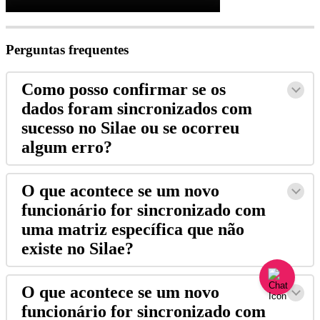
Perguntas
frequentes
Como
posso
confirmar
se
os
dados
foram
sincronizados
com
sucesso
no
Silae
ou
se
ocorreu
algum
erro
?
O
que
acontece
se
um
novo
funcion
á
rio
for
sincronizado
com
uma
matriz
espec
í
fica
que
n
ã
o
existe
no
Silae
?
O
que
acontece
se
um
novo
funcion
á
rio
for
sincronizado
com