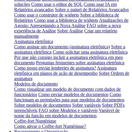
soluções
Como usar o editor de SQL
Como usar IA em
Relatórios avançados
Sobre o painel de Relatórios Avançados
Como usar o construtor de widgets
Sobre a biblioteca de
Relatórios
Como usar a biblioteca de widgets
Atualizações de
Agosto: Apresentando a Nova Análise
FAQ sobre a nova
experiência de Análise
Sobre Análise
Criar um relatório
manualmente
Assinatura eletrônica
Como assinar um documento (assinatura eletrônica)
Sobre a
assinatura eletrônica
Como solicitar uma assinatura eletrônica
Por que não consigo incluir a assinatura eletrônica em meu
documento
Perguntas frequentes sobre assinatura eletrônica
Como posso enviar lembretes de assinatura?
Assinatura
eletrônica em planos de ação de desempenho
Sobre Ordem de
assinatura
Modelos de documento
Como visualizar um modelo de documento com dados de
funcionários
Como enviar modelos de documentos
Como
funcionam as permissões para usar modelos de documentos
Sobre modelos de documentos
Sobre variáveis
Sobre PDFs
preenchíveis
FAQ sobre Modelos e variáveis
Variável de
nome da função em modelos de documentos
Coffre-fort Numérique
Como ativar o Coffre-fort Numérique?
Recrutamento e Organização