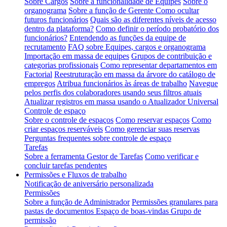
Sobre Cargos
Sobre a funcionalidade de Equipes
Sobre o
organograma
Sobre a função de Gerente
Como ocultar
futuros funcionários
Quais são as diferentes níveis de acesso
dentro da plataforma?
Como definir o período probatório dos
funcionários?
Entendendo as funções da equipe de
recrutamento
FAQ sobre Equipes, cargos e organograma
Importação em massa de equipes
Grupos de contribuição e
categorias profissionais
Como representar departamentos em
Factorial
Reestruturação em massa da árvore do catálogo de
empregos
Atribua funcionários às áreas de trabalho
Navegue
pelos perfis dos colaboradores usando seus filtros atuais
Atualizar registros em massa usando o Atualizador Universal
Controle de espaço
Sobre o controle de espaços
Como reservar espaços
Como
criar espaços reserváveis
Como gerenciar suas reservas
Perguntas frequentes sobre controle de espaço
Tarefas
Sobre a ferramenta Gestor de Tarefas
Como verificar e
concluir tarefas pendentes
Permissões e Fluxos de trabalho
Notificação de aniversário personalizada
Permissões
Sobre a função de Administrador
Permissões granulares para
pastas de documentos
Espaço de boas-vindas Grupo de
permissão