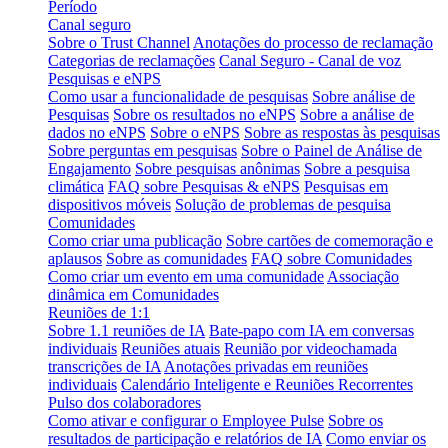
Período
Canal seguro
Sobre o Trust Channel
Anotações do processo de reclamação
Categorias de reclamações
Canal Seguro - Canal de voz
Pesquisas e eNPS
Como usar a funcionalidade de pesquisas
Sobre análise de
Pesquisas
Sobre os resultados no eNPS
Sobre a análise de
dados no eNPS
Sobre o eNPS
Sobre as respostas às pesquisas
Sobre perguntas em pesquisas
Sobre o Painel de Análise de
Engajamento
Sobre pesquisas anônimas
Sobre a pesquisa
climática
FAQ sobre Pesquisas & eNPS
Pesquisas em
dispositivos móveis
Solução de problemas de pesquisa
Comunidades
Como criar uma publicação
Sobre cartões de comemoração e
aplausos
Sobre as comunidades
FAQ sobre Comunidades
Como criar um evento em uma comunidade
Associação
dinâmica em Comunidades
Reuniões de 1:1
Sobre 1.1 reuniões de IA
Bate-papo com IA em conversas
individuais
Reuniões atuais
Reunião por videochamada
transcrições de IA
Anotações privadas em reuniões
individuais
Calendário Inteligente e Reuniões Recorrentes
Pulso dos colaboradores
Como ativar e configurar o Employee Pulse
Sobre os
resultados de participação e relatórios de IA
Como enviar os