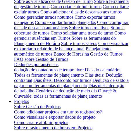
Sobre as visualizações de Gestão de Turno
Sobre a ferramenta
de gestão de turnos
Como criar e atribuir turnos
Como editar e
excluir turnos
Como adicionar dias de descanso aos turnos
Como gerenciar turnos noturnos
Como exportar turnos
planejados
Como exportar turnos planejados
Como configurar
dias de descanso automáticos
Sobre turnos rotativos
Sobre a
cobertura de turnos
Como solicitar uma troca de turno
Como
gerenciar ausências em Turnos
Sobre as ferramentas do
Planejamento de Horário
Sobre turnos salvos
Como visualizar
e exportar o relatório de balanço anual
Planejamento
automático de turnos
Banco de Horas na Gestão de Turnos
FAQ sobre Gestão de Turnos
Deduções por ausências
dedução de contadores de tempo livre
Dias do calendário:
Todas as ferramentas de planejamento
Dias úteis: Dedução
contratual
Dias úteis: Desconto por turnos
Dedução de saldo a
pagar com ferramentas de planejamento
Dias úteis: dedução
de trabalho
Cenários de dedução de meio dia
Ouvreé &
Ouvrable: todas as ferramentas de planejamento
Projetos
Sobre Gestão de Projetos
Como adicionar projetos em turnos registrados?
Como visualizar e exportar dados do projeto
Como criar e atribuir projetos
Sobre o rastreamento de horas em Projetos