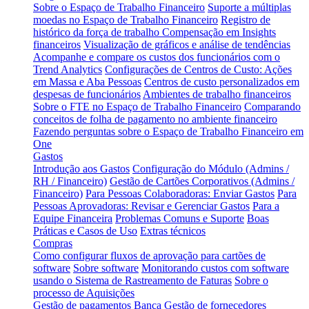
Sobre o Espaço de Trabalho Financeiro
Suporte a múltiplas
moedas no Espaço de Trabalho Financeiro
Registro de
histórico da força de trabalho
Compensação em Insights
financeiros
Visualização de gráficos e análise de tendências
Acompanhe e compare os custos dos funcionários com o
Trend Analytics
Configurações de Centros de Custo: Ações
em Massa e Aba Pessoas
Centros de custo personalizados em
despesas de funcionários
Ambientes de trabalho financeiros
Sobre o FTE no Espaço de Trabalho Financeiro
Comparando
conceitos de folha de pagamento no ambiente financeiro
Fazendo perguntas sobre o Espaço de Trabalho Financeiro em
One
Gastos
Introdução aos Gastos
Configuração do Módulo (Admins /
RH / Financeiro)
Gestão de Cartões Corporativos (Admins /
Financeiro)
Para Pessoas Colaboradoras: Enviar Gastos
Para
Pessoas Aprovadoras: Revisar e Gerenciar Gastos
Para a
Equipe Financeira
Problemas Comuns e Suporte
Boas
Práticas e Casos de Uso
Extras técnicos
Compras
Como configurar fluxos de aprovação para cartões de
software
Sobre software
Monitorando custos com software
usando o Sistema de Rastreamento de Faturas
Sobre o
processo de Aquisições
Gestão de pagamentos
Banca
Gestão de fornecedores