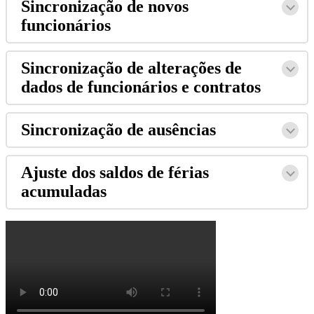
Sincroniza
ç
ã
o
de
novos
funcion
á
rios
Sincroniza
ç
ã
o
de
altera
ç
õ
es
de
dados
de
funcion
á
rios
e
contratos
Sincroniza
ç
ã
o
de
aus
ê
ncias
Ajuste
dos
saldos
de
f
é
rias
acumuladas