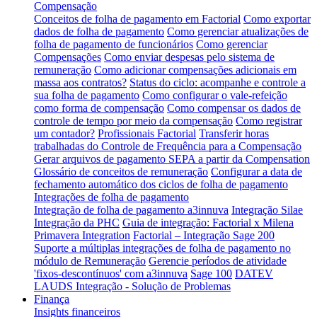
Compensação
Conceitos de folha de pagamento em Factorial
Como exportar
dados de folha de pagamento
Como gerenciar atualizações de
folha de pagamento de funcionários
Como gerenciar
Compensações
Como enviar despesas pelo sistema de
remuneração
Como adicionar compensações adicionais em
massa aos contratos?
Status do ciclo: acompanhe e controle a
sua folha de pagamento
Como configurar o vale-refeição
como forma de compensação
Como compensar os dados de
controle de tempo por meio da compensação
Como registrar
um contador?
Profissionais Factorial
Transferir horas
trabalhadas do Controle de Frequência para a Compensação
Gerar arquivos de pagamento SEPA a partir da Compensation
Glossário de conceitos de remuneração
Configurar a data de
fechamento automático dos ciclos de folha de pagamento
Integrações de folha de pagamento
Integração de folha de pagamento a3innuva
Integração Silae
Integração da PHC
Guia de integração: Factorial x Milena
Primavera Integration
Factorial – Integração Sage 200
Suporte a múltiplas integrações de folha de pagamento no
módulo de Remuneração
Gerencie períodos de atividade
'fixos-descontínuos' com a3innuva
Sage 100
DATEV
LAUDS Integração - Solução de Problemas
Finança
Insights financeiros