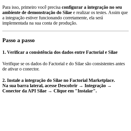
Para
isso
,
primeiro
voc
ê
precisa
configurar
a
integra
ç
ã
o
no
seu
ambiente
de
demonstra
ç
ã
o
do
Silae
e
realizar
os
testes
.
Assim
que
a
integra
ç
ã
o
estiver
funcionando
corretamente
,
ela
ser
á
implementada
na
sua
conta
de
produ
ç
ã
o
.
Passo
a
passo
1
.
Verificar
a
consist
ê
ncia
dos
dados
entre
Factorial
e
Silae
Verifique
se
os
dados
do
Factorial
e
do
Silae
s
ã
o
consistentes
antes
de
ativar
o
conector
.
2
.
Instale
a
integra
ç
ã
o
do
Silae
no
Factorial
Marketplace
.
Na
sua
barra
lateral
,
acesse
Descobrir
→
Integra
ç
ã
o
→
Conector
da
API
Silae
→
Clique
em
"
Instalar
"
.