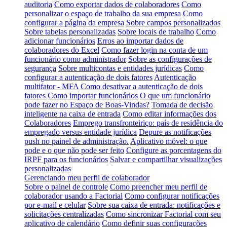
auditoria
Como exportar dados de colaboradores
Como
personalizar o espaço de trabalho da sua empresa
Como
configurar a página da empresa
Sobre campos personalizados
Sobre tabelas personalizadas
Sobre locais de trabalho
Como
adicionar funcionários
Erros ao importar dados de
colaboradores do Excel
Como fazer login na conta de um
funcionário como administrador
Sobre as configurações de
segurança
Sobre multicontas e entidades jurídicas
Como
configurar a autenticação de dois fatores
Autenticação
multifator - MFA
Como desativar a autenticação de dois
fatores
Como importar funcionários
O que um funcionário
pode fazer no Espaço de Boas-Vindas?
Tomada de decisão
inteligente na caixa de entrada
Como editar informações dos
Colaboradores
Emprego transfronteiriço: país de residência do
empregado versus entidade jurídica
Depure as notificações
push no painel de administração.
Aplicativo móvel: o que
pode e o que não pode ser feito
Configure as porcentagens do
IRPF para os funcionários
Salvar e compartilhar visualizações
personalizadas
Gerenciando meu perfil de colaborador
Sobre o painel de controle
Como preencher meu perfil de
colaborador usando a Factorial
Como configurar notificações
por e-mail e celular
Sobre sua caixa de entrada: notificações e
solicitações centralizadas
Como sincronizar Factorial com seu
aplicativo de calendário
Como definir suas configurações