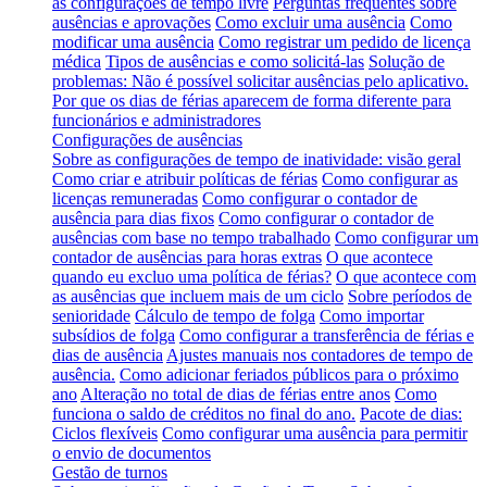
as configurações de tempo livre
Perguntas frequentes sobre
ausências e aprovações
Como excluir uma ausência
Como
modificar uma ausência
Como registrar um pedido de licença
médica
Tipos de ausências e como solicitá-las
Solução de
problemas: Não é possível solicitar ausências pelo aplicativo.
Por que os dias de férias aparecem de forma diferente para
funcionários e administradores
Configurações de ausências
Sobre as configurações de tempo de inatividade: visão geral
Como criar e atribuir políticas de férias
Como configurar as
licenças remuneradas
Como configurar o contador de
ausência para dias fixos
Como configurar o contador de
ausências com base no tempo trabalhado
Como configurar um
contador de ausências para horas extras
O que acontece
quando eu excluo uma política de férias?
O que acontece com
as ausências que incluem mais de um ciclo
Sobre períodos de
senioridade
Cálculo de tempo de folga
Como importar
subsídios de folga
Como configurar a transferência de férias e
dias de ausência
Ajustes manuais nos contadores de tempo de
ausência.
Como adicionar feriados públicos para o próximo
ano
Alteração no total de dias de férias entre anos
Como
funciona o saldo de créditos no final do ano.
Pacote de dias:
Ciclos flexíveis
Como configurar uma ausência para permitir
o envio de documentos
Gestão de turnos