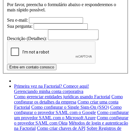
Por favor, preencha o formulário abaixo e responderemos o
mais rápido possível.
Seu e-mail:
Sua pergunta:
Descrição (Detalhes):
Primeira vez na Factorial? Começe aqui!
Gerenciando minha conta corporativa
Como gerenciar entidades jurídicas usando Factorial
Como
configurar os detalhes da empresa
Como criar uma conta
Factorial
Como configurar o Single Sign-On (SSO)
Como
configurar o provedor SAML com o Google
Como configurar
um provedor SAML com o Microsoft Azure
Como configurar
o provedor SAML com Okta
Métodos de login e autenticação
na Factorial
Como criar chaves de API
Sobre Registros de