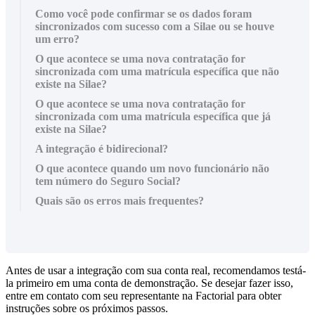
Como você pode confirmar se os dados foram
sincronizados com sucesso com a Silae ou se houve
um erro?
O que acontece se uma nova contratação for
sincronizada com uma matrícula específica que não
existe na Silae?
O que acontece se uma nova contratação for
sincronizada com uma matrícula específica que já
existe na Silae?
A integração é bidirecional?
O que acontece quando um novo funcionário não
tem número do Seguro Social?
Quais são os erros mais frequentes?
Antes
de
usar
a
integra
ç
ã
o
com
sua
conta
real
,
recomendamos
test
á
-
la
primeiro
em
uma
conta
de
demonstra
ç
ã
o
.
Se
desejar
fazer
isso
,
entre
em
contato
com
seu
representante
na
Factorial
para
obter
instru
ç
õ
es
sobre
os
pr
ó
ximos
passos
.