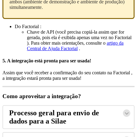
ambos
(
ambiente
de
demonstra
ç
ã
o
e
ambiente
de
produ
ç
ã
o
)
simultaneamente
.
Do
Factorial
:
Chave
de
API
(
voc
ê
precisa
copi
á
-
la
assim
que
for
gerada
,
pois
ela
é
exibida
apenas
uma
vez
no
Factorial
)
.
Para
obter
mais
orienta
ç
õ
es
,
consulte
o
artigo
da
Central
de
Ajuda
Factorial
.
5
.
A
integra
ç
ã
o
est
á
pronta
para
ser
usada
!
Assim
que
voc
ê
receber
a
confirma
ç
ã
o
do
seu
contato
na
Factorial
,
a
integra
ç
ã
o
estar
á
pronta
para
ser
usada
!
Como
aproveitar
a
integra
ç
ã
o
?
Processo
geral
para
envio
de
dados
para
a
Silae