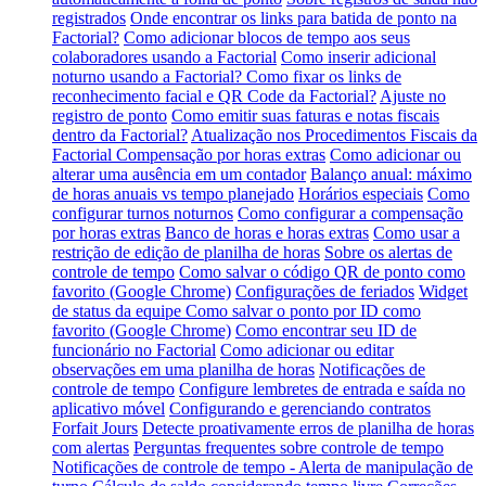
registrados
Onde encontrar os links para batida de ponto na
Factorial?
Como adicionar blocos de tempo aos seus
colaboradores usando a Factorial
Como inserir adicional
noturno usando a Factorial?
Como fixar os links de
reconhecimento facial e QR Code da Factorial?
Ajuste no
registro de ponto
Como emitir suas faturas e notas fiscais
dentro da Factorial?
Atualização nos Procedimentos Fiscais da
Factorial
Compensação por horas extras
Como adicionar ou
alterar uma ausência em um contador
Balanço anual: máximo
de horas anuais vs tempo planejado
Horários especiais
Como
configurar turnos noturnos
Como configurar a compensação
por horas extras
Banco de horas e horas extras
Como usar a
restrição de edição de planilha de horas
Sobre os alertas de
controle de tempo
Como salvar o código QR de ponto como
favorito (Google Chrome)
Configurações de feriados
Widget
de status da equipe
Como salvar o ponto por ID como
favorito (Google Chrome)
Como encontrar seu ID de
funcionário no Factorial
Como adicionar ou editar
observações em uma planilha de horas
Notificações de
controle de tempo
Configure lembretes de entrada e saída no
aplicativo móvel
Configurando e gerenciando contratos
Forfait Jours
Detecte proativamente erros de planilha de horas
com alertas
Perguntas frequentes sobre controle de tempo
Notificações de controle de tempo - Alerta de manipulação de