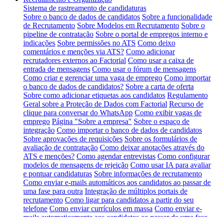
Sistema de rastreamento de candidaturas
Sobre o banco de dados de candidatos
Sobre a funcionalidade
de Recrutamento
Sobre Modelos em Recrutamento
Sobre o
pipeline de contratação
Sobre o portal de empregos interno e
indicações
Sobre permissões no ATS
Como deixo
comentários e menções via ATS?
Como adicionar
recrutadores externos ao Factorial
Como usar a caixa de
entrada de mensagens
Como usar o fórum de mensagens
Como criar e gerenciar uma vaga de emprego
Como importar
o banco de dados de candidatos?
Sobre a carta de oferta
Sobre como adicionar etiquetas aos candidatos
Regulamento
Geral sobre a Proteção de Dados com Factorial
Recurso de
clique para conversar do WhatsApp
Como exibir vagas de
emprego
Página "Sobre a empresa"
Sobre o espaço de
integração
Como importar o banco de dados de candidatos
Sobre aprovações de requisições
Sobre os formulários de
avaliação de contratação
Como deixar anotações através do
ATS e menções?
Como agendar entrevistas
Como configurar
modelos de mensagens de rejeição
Como usar IA para avaliar
e pontuar candidaturas
Sobre informações de recrutamento
Como enviar e-mails automáticos aos candidatos ao passar de
uma fase para outra
Integração de múltiplos portais de
recrutamento
Como ligar para candidatos a partir do seu
telefone
Como enviar currículos em massa
Como enviar e-