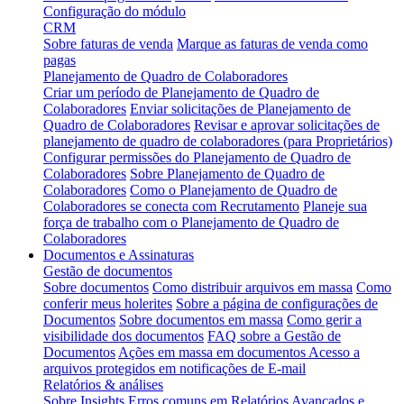
Configuração do módulo
CRM
Sobre faturas de venda
Marque as faturas de venda como
pagas
Planejamento de Quadro de Colaboradores
Criar um período de Planejamento de Quadro de
Colaboradores
Enviar solicitações de Planejamento de
Quadro de Colaboradores
Revisar e aprovar solicitações de
planejamento de quadro de colaboradores (para Proprietários)
Configurar permissões do Planejamento de Quadro de
Colaboradores
Sobre Planejamento de Quadro de
Colaboradores
Como o Planejamento de Quadro de
Colaboradores se conecta com Recrutamento
Planeje sua
força de trabalho com o Planejamento de Quadro de
Colaboradores
Documentos e Assinaturas
Gestão de documentos
Sobre documentos
Como distribuir arquivos em massa
Como
conferir meus holerites
Sobre a página de configurações de
Documentos
Sobre documentos em massa
Como gerir a
visibilidade dos documentos
FAQ sobre a Gestão de
Documentos
Ações em massa em documentos
Acesso a
arquivos protegidos em notificações de E-mail
Relatórios & análises
Sobre Insights
Erros comuns em Relatórios Avançados e