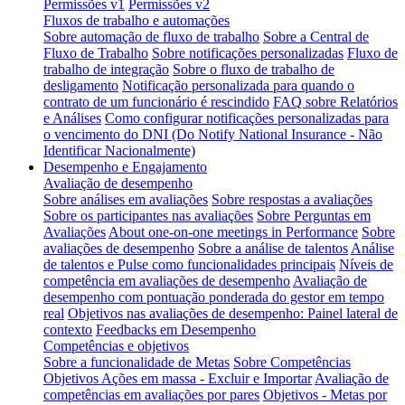
Permissões v1
Permissões v2
Fluxos de trabalho e automações
Sobre automação de fluxo de trabalho
Sobre a Central de
Fluxo de Trabalho
Sobre notificações personalizadas
Fluxo de
trabalho de integração
Sobre o fluxo de trabalho de
desligamento
Notificação personalizada para quando o
contrato de um funcionário é rescindido
FAQ sobre Relatórios
e Análises
Como configurar notificações personalizadas para
o vencimento do DNI (Do Notify National Insurance - Não
Identificar Nacionalmente)
Desempenho e Engajamento
Avaliação de desempenho
Sobre análises em avaliações
Sobre respostas a avaliações
Sobre os participantes nas avaliações
Sobre Perguntas em
Avaliações
About one-on-one meetings in Performance
Sobre
avaliações de desempenho
Sobre a análise de talentos
Análise
de talentos e Pulse como funcionalidades principais
Níveis de
competência em avaliações de desempenho
Avaliação de
desempenho com pontuação ponderada do gestor em tempo
real
Objetivos nas avaliações de desempenho: Painel lateral de
contexto
Feedbacks em Desempenho
Competências e objetivos
Sobre a funcionalidade de Metas
Sobre Competências
Objetivos Ações em massa - Excluir e Importar
Avaliação de
competências em avaliações por pares
Objetivos - Metas por