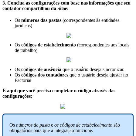
3
.
Conclua
as
configura
ç
õ
es
com
base
nas
informa
ç
õ
es
que
seu
contador
compartilhou
da
Silae
:
Os
n
ú
meros
das
pastas
(
correspondentes
à
s
entidades
jur
í
dicas
)
Os
c
ó
digos
de
estabelecimento
(
correspondentes
aos
locais
de
trabalho
)
Os
c
ó
digos
de
aus
ê
ncia
que
o
usu
á
rio
deseja
sincronizar
.
Os
c
ó
digos
dos
contadores
que
o
usu
á
rio
deseja
ajustar
no
Factorial
É
aqui
que
voc
ê
precisa
completar
o
c
ó
digo
atrav
é
s
das
configura
ç
õ
es
:
Os
n
ú
meros
de
pasta
e
os
c
ó
digos
de
estabelecimento
s
ã
o
obrigat
ó
rios
para
que
a
integra
ç
ã
o
funcione
.