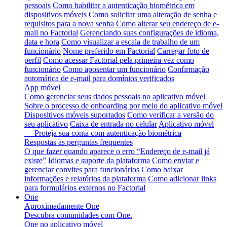
pessoais
Como habilitar a autenticação biométrica em
dispositivos móveis
Como solicitar uma alteração de senha e
requisitos para a nova senha
Como alterar seu endereço de e-
mail no Factorial
Gerenciando suas configurações de idioma,
data e hora
Como visualizar a escala de trabalho de um
funcionário
Nome preferido em Factorial
Carregar foto de
perfil
Como acessar Factorial pela primeira vez como
funcionário
Como aposentar um funcionário
Confirmação
automática de e-mail para domínios verificados
App móvel
Como gerenciar seus dados pessoais no aplicativo móvel
Sobre o processo de onboarding por meio do aplicativo móvel
Dispositivos móveis suportados
Como verificar a versão do
seu aplicativo
Caixa de entrada no celular
Aplicativo móvel
— Proteja sua conta com autenticação biométrica
Respostas às perguntas frequentes
O que fazer quando aparece o erro “Endereço de e-mail já
existe”
Idiomas e suporte da plataforma
Como enviar e
gerenciar convites para funcionários
Como baixar
informações e relatórios da plataforma
Como adicionar links
para formulários externos no Factorial
One
Aproximadamente One
Descubra comunidades com One.
One no aplicativo móvel