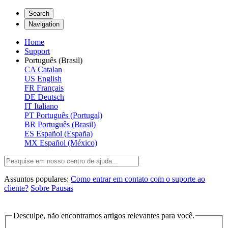
Search
Navigation
Home
Support
Português (Brasil)
CA
Catalan
US
English
FR
Français
DE
Deutsch
IT
Italiano
PT
Português (Portugal)
BR
Português (Brasil)
ES
Español (España)
MX
Español (México)
Assuntos populares:
Como entrar em contato com o suporte ao
cliente?
Sobre Pausas
Desculpe, não encontramos artigos relevantes para você.