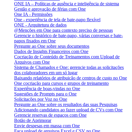
ONE IA – Políticas de ausência e inteligência de sistema
Gestão e aprovação de férias com One
One IA - Permissões
One - experiência de tela de bate-papo flexível
ONE - Arquitetura de dados
@Menções em One para contexto preciso de pessoas
Gerencie o histórico de bate-papo, várias conversas e bate-
papos fixados em One
Pergunte ao One sobre seus documentos
Dados de Insights Financeiros com One
Cocriação de Conteúdo de Treinamentos com Upload de
Arquivos com One
Sistema de Chamados e One: gerencie todas as solicitações
dos colaboradores em um só lugar
Baixando relatórios de atribuição de centros de custo no One
One cocriação para cursos e grupos de treinamento
Experiência de boas-vindas no One
Sugestões de Prompts para o One
Solicitações por Voz no One
Pergunte ao One sobre os resultados das suas Pesquisas
Adicionando candidatos ao fazer upload de CVs com One
Gerencie reservas de espaços com One
Botão de Aprimorar
Envie despesas em massa com One
Faça upload de arquivos Excel e CSV no One