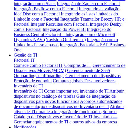
integração com o Slack
Integração de Zapier com Factorial
Integração Payflow com a Factorial
Integrando a avaliação
IdealDisc com a Factorial
Integrando as listas limitadas do
LinkedIn com a Factorial
Integração Teamtailor
Breezy HR e
Factorial
Integrar Recruitee com Factorial
Integração Desky
com a Factorial
Integração do Power BI
Integração do
Business Central
Factorial – Integração com o Microsoft
Dynamics NAV (Navision On-Premise)
Integração com o
LinkedIn - Passo a passo
Integração Factorial – SAP Business
One
Gestão de TI
Factorial IT
Comece com o Factorial IT
Compras de IT
Gerenciamento de
Dispositivos Móveis (MDM)
Gerenciamento de SaaS
Onboardings e offboardings
Gerenciamento de dispositivos
Proteção de endpoint
Compras globais
Desenvolvedores
Inventário de TI
Inventário de TI
Como importar seu inventário de TI
Atribuir
dispositivos no catálogo de tarefas
Guia de integração de
dispositivos para novos funcionários
Acordos automatizados
de documentação de dispositivos no Inventário de TI
Atribuir
ativos de TI durante a integração de funcionários
Sobre o
Catálogo de Dispositivos e Inventário de TI
Inventário —
Gerenciar equipamentos de TI e outros ativos da empresa
Notificações