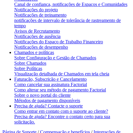
Canal de confiança, notificações de Espaços e Comunidades
Notificações do projeto
Notificações de treinamento
notificações de intervalo de tolerância de rastreamento de
tempo
Avisos de Recrutamento
Notificações de ausência
Notificações do Espaço de Trabalho Financeiro
Notificações de desempenho
Chamados e políticas
Sobre Configuração e Gestão de Chamados
Sobre Chamados
Sobre Políticas
Visualização detalhada de Chamados em tela cheia
Faturação, Subscrição e Cancelamento
Como cancelar sua assinatura Factorial
Como alterar seu método de pagamento Factorial
Sobre o novo portal do cliente
Métodos de pagamento disponíveis
Precisa de ajuda? Contacte o suporte
Como entrar em contato com o suporte ao cliente?
Precisa de ajuda? Encontre o contato certo para sua
solicitação.
Página de Suporte
/
Compensação e benefícios
/
Integrações de