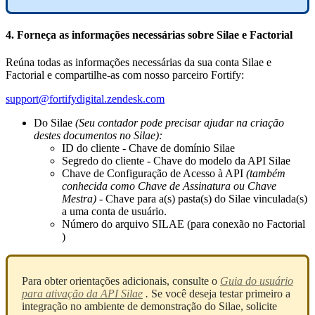
4
.
Forne
ç
a
as
informa
ç
õ
es
necess
á
rias
sobre
Silae
e
Factorial
Re
ú
na
todas
as
informa
ç
õ
es
necess
á
rias
da
sua
conta
Silae
e
Factorial
e
compartilhe
-
as
com
nosso
parceiro
Fortify
:
support
@
fortifydigital
.
zendesk
.
com
Do
Silae
(
Seu
contador
pode
precisar
ajudar
na
cria
ç
ã
o
destes
documentos
no
Silae
)
:
ID
do
cliente
-
Chave
de
dom
í
nio
Silae
Segredo
do
cliente
-
Chave
do
modelo
da
API
Silae
Chave
de
Configura
ç
ã
o
de
Acesso
à
API
(
tamb
é
m
conhecida
como
Chave
de
Assinatura
ou
Chave
Mestra
)
-
Chave
para
a
(
s
)
pasta
(
s
)
do
Silae
vinculada
(
s
)
a
uma
conta
de
usu
á
rio
.
N
ú
mero
do
arquivo
SILAE
(
para
conex
ã
o
no
Factorial
)
Para
obter
orienta
ç
õ
es
adicionais
,
consulte
o
Guia
do
usu
á
rio
para
ativa
ç
ã
o
da
API
Silae
.
Se
voc
ê
deseja
testar
primeiro
a
integra
ç
ã
o
no
ambiente
de
demonstra
ç
ã
o
do
Silae
,
solicite