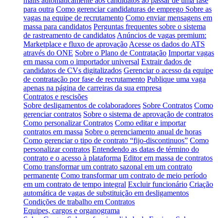
mails automaticamente aos candidatos ao passar de uma fase
para outra
Como gerenciar candidaturas de emprego
Sobre as
vagas na equipe de recrutamento
Como enviar mensagens em
massa para candidatos
Perguntas frequentes sobre o sistema
de rastreamento de candidatos
Anúncios de vagas premium:
Marketplace e fluxo de aprovação
Acesse os dados do ATS
através do ONE
Sobre o Plano de Contratação
Importar vagas
em massa com o importador universal
Extrair dados de
candidatos de CVs digitalizados
Gerenciar o acesso da equipe
de contratação por fase de recrutamento
Publique uma vaga
apenas na página de carreiras da sua empresa
Contratos e rescisões
Sobre desligamentos de colaboradores
Sobre Contratos
Como
gerenciar contratos
Sobre o sistema de aprovação de contratos
Como personalizar Contratos
Como editar e importar
contratos em massa
Sobre o gerenciamento anual de horas
Como gerenciar o tipo de contrato “fijo-discontinuos”
Como
personalizar contratos
Entendendo as datas de término do
contrato e o acesso à plataforma
Editor em massa de contratos
Como transformar um contrato sazonal em um contrato
permanente
Como transformar um contrato de meio período
em um contrato de tempo integral
Excluir funcionário
Criação
automática de vagas de substituição em desligamentos
Condições de trabalho em Contratos
Equipes, cargos e organograma