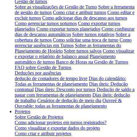
Gestão de turnos
Sobre as visualizações de Gestão de Turno
Sobre a ferramenta
de gestão de turnos
Como criar e atribuir turnos
Como editar e
excluir turnos
Como adicionar dias de descanso aos turnos
Como gerenciar turnos noturnos
Como exportar turnos
planejados
Como exportar turnos planejados
Como configurar
dias de descanso automáticos
Sobre turnos rotativos
Sobre a
cobertura de turnos
Como solicitar uma troca de turno
Como
gerenciar ausências em Turnos
Sobre as ferramentas do
Planejamento de Horário
Sobre turnos salvos
Como visualizar
e exportar o relatório de balanço anual
Planejamento
automático de turnos
Banco de Horas na Gestão de Turnos
FAQ sobre Gestão de Turnos
Deduções por ausências
dedução de contadores de tempo livre
Dias do calendário:
Todas as ferramentas de planejamento
Dias úteis: Dedução
contratual
Dias úteis: Desconto por turnos
Dedução de saldo a
pagar com ferramentas de planejamento
Dias úteis: dedução
de trabalho
Cenários de dedução de meio dia
Ouvreé &
Ouvrable: todas as ferramentas de planejamento
Projetos
Sobre Gestão de Projetos
Como adicionar projetos em turnos registrados?
Como visualizar e exportar dados do projeto
Como criar e atribuir projetos