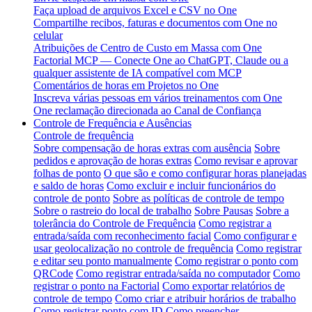
Faça upload de arquivos Excel e CSV no One
Compartilhe recibos, faturas e documentos com One no
celular
Atribuições de Centro de Custo em Massa com One
Factorial MCP — Conecte One ao ChatGPT, Claude ou a
qualquer assistente de IA compatível com MCP
Comentários de horas em Projetos no One
Inscreva várias pessoas em vários treinamentos com One
One reclamação direcionada ao Canal de Confiança
Controle de Frequência e Ausências
Controle de frequência
Sobre compensação de horas extras com ausência
Sobre
pedidos e aprovação de horas extras
Como revisar e aprovar
folhas de ponto
O que são e como configurar horas planejadas
e saldo de horas
Como excluir e incluir funcionários do
controle de ponto
Sobre as políticas de controle de tempo
Sobre o rastreio do local de trabalho
Sobre Pausas
Sobre a
tolerância do Controle de Frequência
Como registrar a
entrada/saída com reconhecimento facial
Como configurar e
usar geolocalização no controle de frequência
Como registrar
e editar seu ponto manualmente
Como registrar o ponto com
QRCode
Como registrar entrada/saída no computador
Como
registrar o ponto na Factorial
Como exportar relatórios de
controle de tempo
Como criar e atribuir horários de trabalho
Como registrar ponto com ID
Como preencher