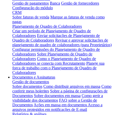
Gestão de pagamentos
Banca
Gestão de fornecedores
Configuração do módulo
CRM
Sobre faturas de venda
Marque as faturas de venda como
pagas
Planejamento de Quadro de Colaboradores
Criar um período de Planejamento de Quadro de
Colaboradores
Enviar solicitações de Planejamento de
Quadro de Colaboradores
Revisar e aprovar solicitações de
planejamento de quadro de colaboradores (para Proprietários)
Configurar permissões do Planejamento de Quadro de
Colaboradores
Sobre Planejamento de Quadro de
Colaboradores
Como o Planejamento de Quadro de
Colaboradores se conecta com Recrutamento
Planeje sua
força de trabalho com o Planejamento de Quadro de
Colaboradores
Documentos e Assinaturas
Gestão de documentos
Sobre documentos
Como distribuir arquivos em massa
Como
conferir meus holerites
Sobre a página de configurações de
Documentos
Sobre documentos em massa
Como gerir a
visibilidade dos documentos
FAQ sobre a Gestão de
Documentos
Ações em massa em documentos
Acesso a
arquivos protegidos em notificações de E-mail
Relatórios & análises