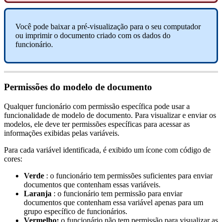
Voc
ê
pode
baixar
a
pr
é
-
visualiza
ç
ã
o
para
o
seu
computador
ou
imprimir
o
documento
criado
com
os
dados
do
funcion
á
rio
.
Permiss
õ
es
do
modelo
de
documento
Qualquer
funcion
á
rio
com
permiss
ã
o
espec
í
fica
pode
usar
a
funcionalidade
de
modelo
de
documento
.
Para
visualizar
e
enviar
os
modelos
,
ele
deve
ter
permiss
õ
es
espec
í
ficas
para
acessar
as
informa
ç
õ
es
exibidas
pelas
vari
á
veis
.
Para
cada
vari
á
vel
identificada
,
é
exibido
um
í
cone
com
c
ó
digo
de
cores
:
Verde
:
o
funcion
á
rio
tem
permiss
õ
es
suficientes
para
enviar
documentos
que
contenham
essas
vari
á
veis
.
Laranja
:
o
funcion
á
rio
tem
permiss
ã
o
para
enviar
documentos
que
contenham
essa
vari
á
vel
apenas
para
um
grupo
espec
í
fico
de
funcion
á
rios
.
Vermelho
:
o
funcion
á
rio
n
ã
o
tem
permiss
ã
o
para
visualizar
as