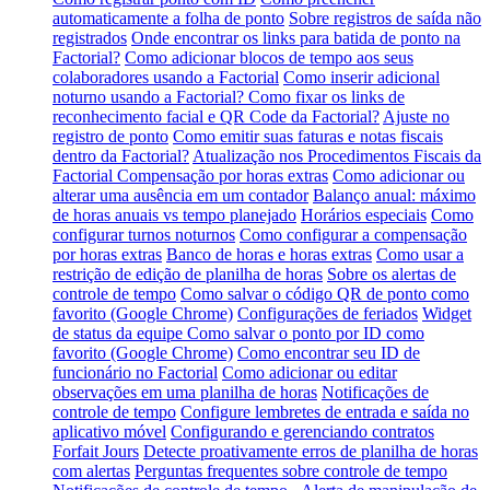
automaticamente a folha de ponto
Sobre registros de saída não
registrados
Onde encontrar os links para batida de ponto na
Factorial?
Como adicionar blocos de tempo aos seus
colaboradores usando a Factorial
Como inserir adicional
noturno usando a Factorial?
Como fixar os links de
reconhecimento facial e QR Code da Factorial?
Ajuste no
registro de ponto
Como emitir suas faturas e notas fiscais
dentro da Factorial?
Atualização nos Procedimentos Fiscais da
Factorial
Compensação por horas extras
Como adicionar ou
alterar uma ausência em um contador
Balanço anual: máximo
de horas anuais vs tempo planejado
Horários especiais
Como
configurar turnos noturnos
Como configurar a compensação
por horas extras
Banco de horas e horas extras
Como usar a
restrição de edição de planilha de horas
Sobre os alertas de
controle de tempo
Como salvar o código QR de ponto como
favorito (Google Chrome)
Configurações de feriados
Widget
de status da equipe
Como salvar o ponto por ID como
favorito (Google Chrome)
Como encontrar seu ID de
funcionário no Factorial
Como adicionar ou editar
observações em uma planilha de horas
Notificações de
controle de tempo
Configure lembretes de entrada e saída no
aplicativo móvel
Configurando e gerenciando contratos
Forfait Jours
Detecte proativamente erros de planilha de horas
com alertas
Perguntas frequentes sobre controle de tempo