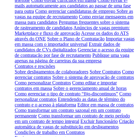
telefone
Como enviar currículos em massa
Como enviar e-
mails automaticamente aos candidatos ao passar de uma fase
para outra
Como gerenciar candidaturas de emprego
Sobre as
vagas na equipe de recrutamento
Como enviar mensagens em
massa para candidatos
Perguntas frequentes sobre o sistema
de rastreamento de candidatos
Anúncios de vagas premium:
Marketplace e fluxo de aprovação
Acesse os dados do ATS
através do ONE
Sobre o Plano de Contratação
Importar vagas
em massa com o importador universal
Extrair dados de
candidatos de CVs digitalizados
Gerenciar o acesso da equipe
de contratação por fase de recrutamento
Publique uma vaga
apenas na página de carreiras da sua empresa
Contratos e rescisões
Sobre desligamentos de colaboradores
Sobre Contratos
Como
gerenciar contratos
Sobre o sistema de aprovação de contratos
Como personalizar Contratos
Como editar e importar
contratos em massa
Sobre o gerenciamento anual de horas
Como gerenciar o tipo de contrato “fijo-discontinuos”
Como
personalizar contratos
Entendendo as datas de término do
contrato e o acesso à plataforma
Editor em massa de contratos
Como transformar um contrato sazonal em um contrato
permanente
Como transformar um contrato de meio período
em um contrato de tempo integral
Excluir funcionário
Criação
automática de vagas de substituição em desligamentos
Condições de trabalho em Contratos