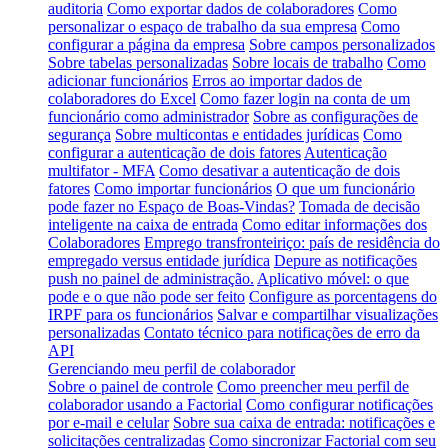
auditoria
Como exportar dados de colaboradores
Como
personalizar o espaço de trabalho da sua empresa
Como
configurar a página da empresa
Sobre campos personalizados
Sobre tabelas personalizadas
Sobre locais de trabalho
Como
adicionar funcionários
Erros ao importar dados de
colaboradores do Excel
Como fazer login na conta de um
funcionário como administrador
Sobre as configurações de
segurança
Sobre multicontas e entidades jurídicas
Como
configurar a autenticação de dois fatores
Autenticação
multifator - MFA
Como desativar a autenticação de dois
fatores
Como importar funcionários
O que um funcionário
pode fazer no Espaço de Boas-Vindas?
Tomada de decisão
inteligente na caixa de entrada
Como editar informações dos
Colaboradores
Emprego transfronteiriço: país de residência do
empregado versus entidade jurídica
Depure as notificações
push no painel de administração.
Aplicativo móvel: o que
pode e o que não pode ser feito
Configure as porcentagens do
IRPF para os funcionários
Salvar e compartilhar visualizações
personalizadas
Contato técnico para notificações de erro da
API
Gerenciando meu perfil de colaborador
Sobre o painel de controle
Como preencher meu perfil de
colaborador usando a Factorial
Como configurar notificações
por e-mail e celular
Sobre sua caixa de entrada: notificações e
solicitações centralizadas
Como sincronizar Factorial com seu