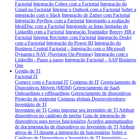
Factorial
Integração Cobee com a Factorial
Integração do
Gmail na Factorial
Integrar o Outlook com a Factorial
Sobre a
integração com o Slack
Integração de Zapier com Factorial
Integração Payflow com a Factorial
Integrando a avaliação
IdealDisc com a Factorial
Integrando as listas limitadas do
LinkedIn com a Factorial
Integração Teamtailor
Breezy HR e
Factorial
Integrar Recruitee com Factorial
Integração Desky
com a Factorial
Integração do Power BI
Integração do
Business Central
Factorial – Integração com o Microsoft
Dynamics NAV (Navision On-Premise)
Integração com o
LinkedIn - Passo a passo
Integração Factorial – SAP Business
One
Gestão de TI
Factorial IT
Comece com o Factorial IT
Compras de IT
Gerenciamento de
Dispositivos Móveis (MDM)
Gerenciamento de SaaS
Onboardings e offboardings
Gerenciamento de dispositivos
Proteção de endpoint
Compras globais
Desenvolvedores
Inventário de TI
Inventário de TI
Como importar seu inventário de TI
Atribuir
dispositivos no catálogo de tarefas
Guia de integração de
dispositivos para novos funcionários
Acordos automatizados
de documentação de dispositivos no Inventário de TI
Atribuir
ativos de TI durante a integração de funcionários
Sobre o
Catálogo de Dispositivos e Inventário de TI
Inventário —