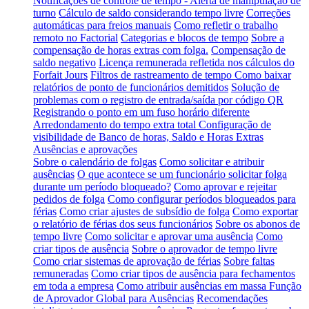
Notificações de controle de tempo - Alerta de manipulação de
turno
Cálculo de saldo considerando tempo livre
Correções
automáticas para freios manuais
Como refletir o trabalho
remoto no Factorial
Categorias e blocos de tempo
Sobre a
compensação de horas extras com folga.
Compensação de
saldo negativo
Licença remunerada refletida nos cálculos do
Forfait Jours
Filtros de rastreamento de tempo
Como baixar
relatórios de ponto de funcionários demitidos
Solução de
problemas com o registro de entrada/saída por código QR
Registrando o ponto em um fuso horário diferente
Arredondamento do tempo extra total
Configuração de
visibilidade de Banco de horas, Saldo e Horas Extras
Ausências e aprovações
Sobre o calendário de folgas
Como solicitar e atribuir
ausências
O que acontece se um funcionário solicitar folga
durante um período bloqueado?
Como aprovar e rejeitar
pedidos de folga
Como configurar períodos bloqueados para
férias
Como criar ajustes de subsídio de folga
Como exportar
o relatório de férias dos seus funcionários
Sobre os abonos de
tempo livre
Como solicitar e aprovar uma ausência
Como
criar tipos de ausência
Sobre o aprovador de tempo livre
Como criar sistemas de aprovação de férias
Sobre faltas
remuneradas
Como criar tipos de ausência para fechamentos
em toda a empresa
Como atribuir ausências em massa
Função
de Aprovador Global para Ausências
Recomendações