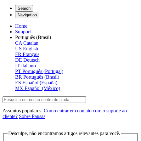
Search
Navigation
Home
Support
Português (Brasil)
CA
Catalan
US
English
FR
Français
DE
Deutsch
IT
Italiano
PT
Português (Portugal)
BR
Português (Brasil)
ES
Español (España)
MX
Español (México)
Assuntos populares:
Como entrar em contato com o suporte ao
cliente?
Sobre Pausas
Desculpe, não encontramos artigos relevantes para você.