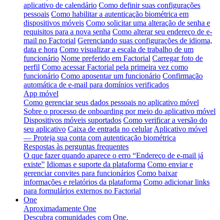
aplicativo de calendário
Como definir suas configurações
pessoais
Como habilitar a autenticação biométrica em
dispositivos móveis
Como solicitar uma alteração de senha e
requisitos para a nova senha
Como alterar seu endereço de e-
mail no Factorial
Gerenciando suas configurações de idioma,
data e hora
Como visualizar a escala de trabalho de um
funcionário
Nome preferido em Factorial
Carregar foto de
perfil
Como acessar Factorial pela primeira vez como
funcionário
Como aposentar um funcionário
Confirmação
automática de e-mail para domínios verificados
App móvel
Como gerenciar seus dados pessoais no aplicativo móvel
Sobre o processo de onboarding por meio do aplicativo móvel
Dispositivos móveis suportados
Como verificar a versão do
seu aplicativo
Caixa de entrada no celular
Aplicativo móvel
— Proteja sua conta com autenticação biométrica
Respostas às perguntas frequentes
O que fazer quando aparece o erro “Endereço de e-mail já
existe”
Idiomas e suporte da plataforma
Como enviar e
gerenciar convites para funcionários
Como baixar
informações e relatórios da plataforma
Como adicionar links
para formulários externos no Factorial
One
Aproximadamente One
Descubra comunidades com One.