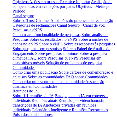
Objetivos Ações em massa - Excluir e Importar
Avaliação de
competências em avaliações por pares
Objetivos - Metas por
Período
Canal seguro
Sobre o Trust Channel
Anotações do processo de reclamação
Categorias de reclamações
Canal Seguro - Canal de voz
Pesquisas e eNPS
Como usar a funcionalidade de pesquisas
Sobre análise de
Pesquisas
Sobre os resultados no eNPS
Sobre a análise de
dados no eNPS
Sobre o eNPS
Sobre as respostas às pesquisas
Sobre perguntas em pesquisas
Sobre o Painel de Análise de
Engajamento
Sobre pesquisas anônimas
Sobre a pesquisa
climática
FAQ sobre Pesquisas & eNPS
Pesquisas em
dispositivos móveis
Solução de problemas de pesquisa
Comunidades
Como criar uma publicação
Sobre cartões de comemoração e
aplausos
Sobre as comunidades
FAQ sobre Comunidades
Como criar um evento em uma comunidade
Associação
dinâmica em Comunidades
Reuniões de 1:1
Sobre 1.1 reuniões de IA
Bate-papo com IA em conversas
individuais
Reuniões atuais
Reunião por videochamada
transcrições de IA
Anotações privadas em reuniões
individuais
Calendário Inteligente e Reuniões Recorrentes
Pulso dos colaboradores