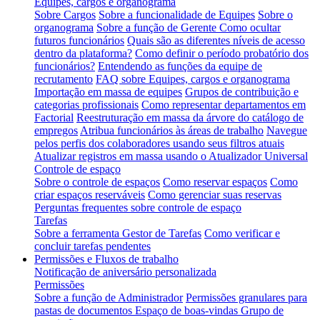
Equipes, cargos e organograma
Sobre Cargos
Sobre a funcionalidade de Equipes
Sobre o
organograma
Sobre a função de Gerente
Como ocultar
futuros funcionários
Quais são as diferentes níveis de acesso
dentro da plataforma?
Como definir o período probatório dos
funcionários?
Entendendo as funções da equipe de
recrutamento
FAQ sobre Equipes, cargos e organograma
Importação em massa de equipes
Grupos de contribuição e
categorias profissionais
Como representar departamentos em
Factorial
Reestruturação em massa da árvore do catálogo de
empregos
Atribua funcionários às áreas de trabalho
Navegue
pelos perfis dos colaboradores usando seus filtros atuais
Atualizar registros em massa usando o Atualizador Universal
Controle de espaço
Sobre o controle de espaços
Como reservar espaços
Como
criar espaços reserváveis
Como gerenciar suas reservas
Perguntas frequentes sobre controle de espaço
Tarefas
Sobre a ferramenta Gestor de Tarefas
Como verificar e
concluir tarefas pendentes
Permissões e Fluxos de trabalho
Notificação de aniversário personalizada
Permissões
Sobre a função de Administrador
Permissões granulares para
pastas de documentos
Espaço de boas-vindas Grupo de