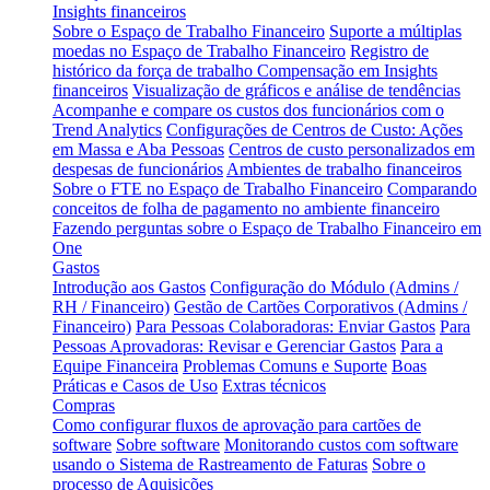
Insights financeiros
Sobre o Espaço de Trabalho Financeiro
Suporte a múltiplas
moedas no Espaço de Trabalho Financeiro
Registro de
histórico da força de trabalho
Compensação em Insights
financeiros
Visualização de gráficos e análise de tendências
Acompanhe e compare os custos dos funcionários com o
Trend Analytics
Configurações de Centros de Custo: Ações
em Massa e Aba Pessoas
Centros de custo personalizados em
despesas de funcionários
Ambientes de trabalho financeiros
Sobre o FTE no Espaço de Trabalho Financeiro
Comparando
conceitos de folha de pagamento no ambiente financeiro
Fazendo perguntas sobre o Espaço de Trabalho Financeiro em
One
Gastos
Introdução aos Gastos
Configuração do Módulo (Admins /
RH / Financeiro)
Gestão de Cartões Corporativos (Admins /
Financeiro)
Para Pessoas Colaboradoras: Enviar Gastos
Para
Pessoas Aprovadoras: Revisar e Gerenciar Gastos
Para a
Equipe Financeira
Problemas Comuns e Suporte
Boas
Práticas e Casos de Uso
Extras técnicos
Compras
Como configurar fluxos de aprovação para cartões de
software
Sobre software
Monitorando custos com software
usando o Sistema de Rastreamento de Faturas
Sobre o
processo de Aquisições