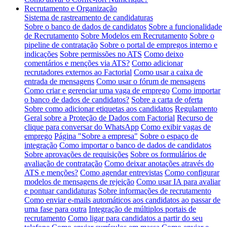
Recrutamento e Organização
Sistema de rastreamento de candidaturas
Sobre o banco de dados de candidatos
Sobre a funcionalidade
de Recrutamento
Sobre Modelos em Recrutamento
Sobre o
pipeline de contratação
Sobre o portal de empregos interno e
indicações
Sobre permissões no ATS
Como deixo
comentários e menções via ATS?
Como adicionar
recrutadores externos ao Factorial
Como usar a caixa de
entrada de mensagens
Como usar o fórum de mensagens
Como criar e gerenciar uma vaga de emprego
Como importar
o banco de dados de candidatos?
Sobre a carta de oferta
Sobre como adicionar etiquetas aos candidatos
Regulamento
Geral sobre a Proteção de Dados com Factorial
Recurso de
clique para conversar do WhatsApp
Como exibir vagas de
emprego
Página "Sobre a empresa"
Sobre o espaço de
integração
Como importar o banco de dados de candidatos
Sobre aprovações de requisições
Sobre os formulários de
avaliação de contratação
Como deixar anotações através do
ATS e menções?
Como agendar entrevistas
Como configurar
modelos de mensagens de rejeição
Como usar IA para avaliar
e pontuar candidaturas
Sobre informações de recrutamento
Como enviar e-mails automáticos aos candidatos ao passar de
uma fase para outra
Integração de múltiplos portais de
recrutamento
Como ligar para candidatos a partir do seu