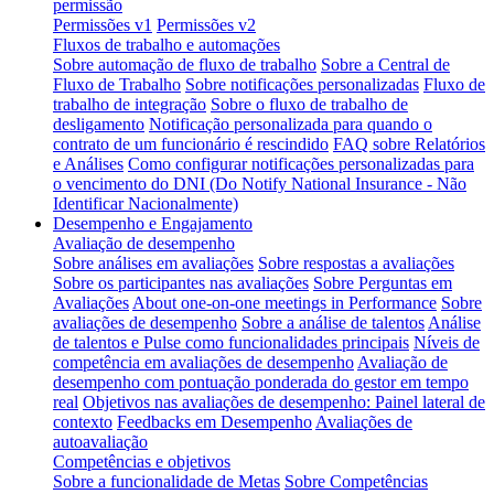
permissão
Permissões v1
Permissões v2
Fluxos de trabalho e automações
Sobre automação de fluxo de trabalho
Sobre a Central de
Fluxo de Trabalho
Sobre notificações personalizadas
Fluxo de
trabalho de integração
Sobre o fluxo de trabalho de
desligamento
Notificação personalizada para quando o
contrato de um funcionário é rescindido
FAQ sobre Relatórios
e Análises
Como configurar notificações personalizadas para
o vencimento do DNI (Do Notify National Insurance - Não
Identificar Nacionalmente)
Desempenho e Engajamento
Avaliação de desempenho
Sobre análises em avaliações
Sobre respostas a avaliações
Sobre os participantes nas avaliações
Sobre Perguntas em
Avaliações
About one-on-one meetings in Performance
Sobre
avaliações de desempenho
Sobre a análise de talentos
Análise
de talentos e Pulse como funcionalidades principais
Níveis de
competência em avaliações de desempenho
Avaliação de
desempenho com pontuação ponderada do gestor em tempo
real
Objetivos nas avaliações de desempenho: Painel lateral de
contexto
Feedbacks em Desempenho
Avaliações de
autoavaliação
Competências e objetivos
Sobre a funcionalidade de Metas
Sobre Competências