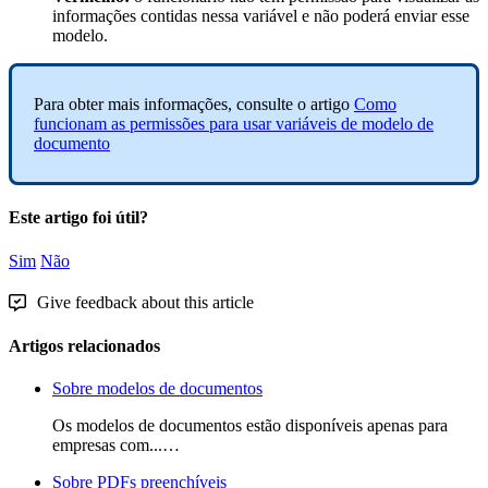
informa
ç
õ
es
contidas
nessa
vari
á
vel
e
n
ã
o
poder
á
enviar
esse
modelo
.
Para
obter
mais
informa
ç
õ
es
,
consulte
o
artigo
Como
funcionam
as
permiss
õ
es
para
usar
vari
á
veis
de
modelo
de
documento
Este artigo foi útil?
Sim
Não
Give feedback about this article
Artigos relacionados
Sobre modelos de documentos
Os modelos de documentos estão disponíveis apenas para
empresas com...…
Sobre PDFs preenchíveis