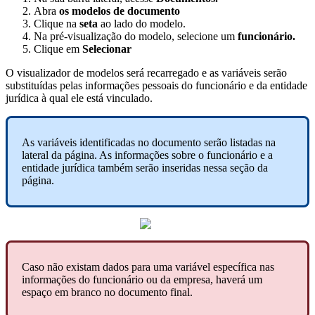
Abra
os
modelos
de
documento
Clique
na
seta
ao
lado
do
modelo
.
Na
pr
é
-
visualiza
ç
ã
o
do
modelo
,
selecione
um
funcion
á
rio
.
Clique
em
Selecionar
O
visualizador
de
modelos
ser
á
recarregado
e
as
vari
á
veis
ser
ã
o
substitu
í
das
pelas
informa
ç
õ
es
pessoais
do
funcion
á
rio
e
da
entidade
jur
í
dica
à
qual
ele
est
á
vinculado
.
As
vari
á
veis
identificadas
no
documento
ser
ã
o
listadas
na
lateral
da
p
á
gina
.
As
informa
ç
õ
es
sobre
o
funcion
á
rio
e
a
entidade
jur
í
dica
tamb
é
m
ser
ã
o
inseridas
nessa
se
ç
ã
o
da
p
á
gina
.
Caso
n
ã
o
existam
dados
para
uma
vari
á
vel
espec
í
fica
nas
informa
ç
õ
es
do
funcion
á
rio
ou
da
empresa
,
haver
á
um
espa
ç
o
em
branco
no
documento
final
.