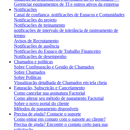
Gerenciar equipamentos de TI e outros ativos da empresa
Notificações
Canal de confiança, notificações de Espaços e Comunidades
Notificações do projeto
Notificações de treinamento
notificações de intervalo de tolerância de rastreamento de
tempo
Avisos de Recrutamento
Notificações de ausência
Notificações do Espaço de Trabalho Financeiro
Notificações de desempenho
Chamados e políticas
Sobre Configuração e Gestão de Chamados
Sobre Chamados
Sobre Políticas
Visualização detalhada de Chamados em tela cheia
Faturação, Subscrição e Cancelamento
Como cancelar sua assinatura Factorial
Como alterar seu método de pagamento Factorial
Sobre o novo portal do cliente
Métodos de pagamento disponíveis
Precisa de ajuda? Contacte o suporte
Como entrar em contato com o suporte ao cliente?
Precisa de ajuda? Encontre o contato certo para sua
solicitação.