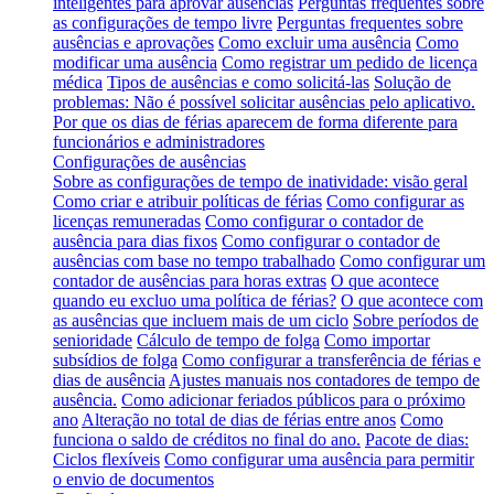
inteligentes para aprovar ausências
Perguntas frequentes sobre
as configurações de tempo livre
Perguntas frequentes sobre
ausências e aprovações
Como excluir uma ausência
Como
modificar uma ausência
Como registrar um pedido de licença
médica
Tipos de ausências e como solicitá-las
Solução de
problemas: Não é possível solicitar ausências pelo aplicativo.
Por que os dias de férias aparecem de forma diferente para
funcionários e administradores
Configurações de ausências
Sobre as configurações de tempo de inatividade: visão geral
Como criar e atribuir políticas de férias
Como configurar as
licenças remuneradas
Como configurar o contador de
ausência para dias fixos
Como configurar o contador de
ausências com base no tempo trabalhado
Como configurar um
contador de ausências para horas extras
O que acontece
quando eu excluo uma política de férias?
O que acontece com
as ausências que incluem mais de um ciclo
Sobre períodos de
senioridade
Cálculo de tempo de folga
Como importar
subsídios de folga
Como configurar a transferência de férias e
dias de ausência
Ajustes manuais nos contadores de tempo de
ausência.
Como adicionar feriados públicos para o próximo
ano
Alteração no total de dias de férias entre anos
Como
funciona o saldo de créditos no final do ano.
Pacote de dias:
Ciclos flexíveis
Como configurar uma ausência para permitir
o envio de documentos