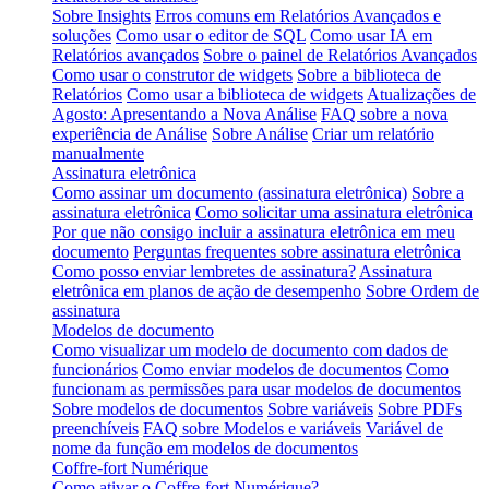
Sobre Insights
Erros comuns em Relatórios Avançados e
soluções
Como usar o editor de SQL
Como usar IA em
Relatórios avançados
Sobre o painel de Relatórios Avançados
Como usar o construtor de widgets
Sobre a biblioteca de
Relatórios
Como usar a biblioteca de widgets
Atualizações de
Agosto: Apresentando a Nova Análise
FAQ sobre a nova
experiência de Análise
Sobre Análise
Criar um relatório
manualmente
Assinatura eletrônica
Como assinar um documento (assinatura eletrônica)
Sobre a
assinatura eletrônica
Como solicitar uma assinatura eletrônica
Por que não consigo incluir a assinatura eletrônica em meu
documento
Perguntas frequentes sobre assinatura eletrônica
Como posso enviar lembretes de assinatura?
Assinatura
eletrônica em planos de ação de desempenho
Sobre Ordem de
assinatura
Modelos de documento
Como visualizar um modelo de documento com dados de
funcionários
Como enviar modelos de documentos
Como
funcionam as permissões para usar modelos de documentos
Sobre modelos de documentos
Sobre variáveis
Sobre PDFs
preenchíveis
FAQ sobre Modelos e variáveis
Variável de
nome da função em modelos de documentos
Coffre-fort Numérique
Como ativar o Coffre-fort Numérique?