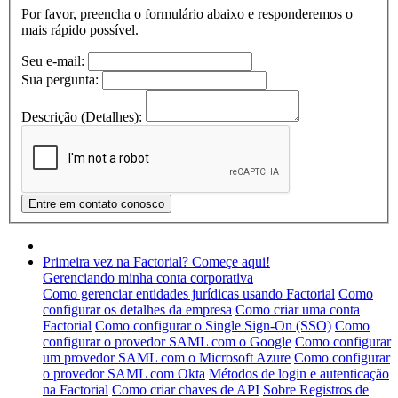
Por favor, preencha o formulário abaixo e responderemos o
mais rápido possível.
Seu e-mail:
Sua pergunta:
Descrição (Detalhes):
Primeira vez na Factorial? Começe aqui!
Gerenciando minha conta corporativa
Como gerenciar entidades jurídicas usando Factorial
Como
configurar os detalhes da empresa
Como criar uma conta
Factorial
Como configurar o Single Sign-On (SSO)
Como
configurar o provedor SAML com o Google
Como configurar
um provedor SAML com o Microsoft Azure
Como configurar
o provedor SAML com Okta
Métodos de login e autenticação
na Factorial
Como criar chaves de API
Sobre Registros de