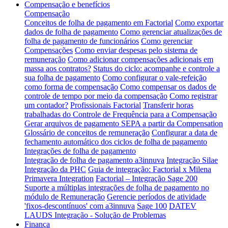
Compensação e benefícios
Compensação
Conceitos de folha de pagamento em Factorial
Como exportar
dados de folha de pagamento
Como gerenciar atualizações de
folha de pagamento de funcionários
Como gerenciar
Compensações
Como enviar despesas pelo sistema de
remuneração
Como adicionar compensações adicionais em
massa aos contratos?
Status do ciclo: acompanhe e controle a
sua folha de pagamento
Como configurar o vale-refeição
como forma de compensação
Como compensar os dados de
controle de tempo por meio da compensação
Como registrar
um contador?
Profissionais Factorial
Transferir horas
trabalhadas do Controle de Frequência para a Compensação
Gerar arquivos de pagamento SEPA a partir da Compensation
Glossário de conceitos de remuneração
Configurar a data de
fechamento automático dos ciclos de folha de pagamento
Integrações de folha de pagamento
Integração de folha de pagamento a3innuva
Integração Silae
Integração da PHC
Guia de integração: Factorial x Milena
Primavera Integration
Factorial – Integração Sage 200
Suporte a múltiplas integrações de folha de pagamento no
módulo de Remuneração
Gerencie períodos de atividade
'fixos-descontínuos' com a3innuva
Sage 100
DATEV
LAUDS Integração - Solução de Problemas
Finança