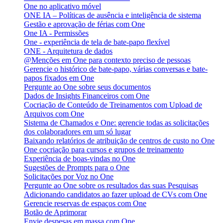
One no aplicativo móvel
ONE IA – Políticas de ausência e inteligência de sistema
Gestão e aprovação de férias com One
One IA - Permissões
One - experiência de tela de bate-papo flexível
ONE - Arquitetura de dados
@Menções em One para contexto preciso de pessoas
Gerencie o histórico de bate-papo, várias conversas e bate-
papos fixados em One
Pergunte ao One sobre seus documentos
Dados de Insights Financeiros com One
Cocriação de Conteúdo de Treinamentos com Upload de
Arquivos com One
Sistema de Chamados e One: gerencie todas as solicitações
dos colaboradores em um só lugar
Baixando relatórios de atribuição de centros de custo no One
One cocriação para cursos e grupos de treinamento
Experiência de boas-vindas no One
Sugestões de Prompts para o One
Solicitações por Voz no One
Pergunte ao One sobre os resultados das suas Pesquisas
Adicionando candidatos ao fazer upload de CVs com One
Gerencie reservas de espaços com One
Botão de Aprimorar
Envie despesas em massa com One