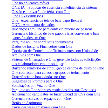
One no aplicativo móvel
ONE IA – Políticas de ausência e inteligência de sistema
Gestão e aprovação de férias com One
One IA - Permissões
One - experiência de tela de bate-papo flexível
ONE - Arquitetura de dados
@Menções em One para contexto preciso de pessoas
Gerencie o histórico de bate-papo, várias conversas e bate-
papos fixados em One
Pergunte ao One sobre seus documentos
Dados de Insights Financeiros com One
Cocriação de Conteúdo de Treinamentos com Upload de
Arquivos com One
Sistema de Chamados e One: gerencie todas as solicitações
dos colaboradores em um só lugar
Baixando relatórios de atribuição de centros de custo no One
One cocriação para cursos e grupos de treinamento
Experiência de boas-vindas no One
Sugestões de Prompts para o One
Solicitações por Voz no One
Pergunte ao One sobre os resultados das suas Pesquisas
Adicionando candidatos ao fazer upload de CVs com One
Gerencie reservas de espaços com One
Botão de Aprimorar
Envie despesas em massa com One