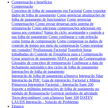
Compensação e benefícios
Compensação
Conceitos de folha de pagamento em Factorial
Como exportar
dados de folha de pagamento
Como gerenciar atualizações de
folha de pagamento de funcionários
Como gerenciar
Compensações
Como enviar despesas pelo sistema de
remuneração
Como adicionar compensações adicionais em
massa aos contratos?
Status do ciclo: acompanhe e controle a
sua folha de pagamento
Como configurar o vale-refeição
como forma de compensação
Como compensar os dados de
controle de tempo por meio da compensação
Como registrar
um contador?
Profissionais Factorial
Transferir horas
trabalhadas do Controle de Frequência para a Compensação
Gerar arquivos de pagamento SEPA a partir da Compensation
Glossário de conceitos de remuneração
Configurar a data de
fechamento automático dos ciclos de folha de pagamento
Integrações de folha de pagamento
Integração de folha de pagamento a3innuva
Integração Silae
Integração da PHC
Guia de integração: Factorial x Milena
Primavera Integration
Factorial – Integração Sage 200
Suporte a múltiplas integrações de folha de pagamento no
módulo de Remuneração
Gerencie períodos de atividade
'fixos-descontínuos' com a3innuva
Sage 100
DATEV
LAUDS Integração - Solução de Problemas
Finança