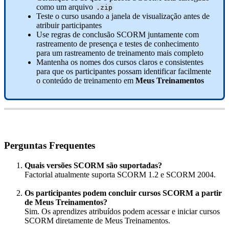
como
um
arquivo
.
zip
Teste
o
curso
usando
a
janela
de
visualiza
ç
ã
o
antes
de
atribuir
participantes
Use
regras
de
conclus
ã
o
SCORM
juntamente
com
rastreamento
de
presen
ç
a
e
testes
de
conhecimento
para
um
rastreamento
de
treinamento
mais
completo
Mantenha
os
nomes
dos
cursos
claros
e
consistentes
para
que
os
participantes
possam
identificar
facilmente
o
conte
ú
do
de
treinamento
em
Meus
Treinamentos
Perguntas
Frequentes
Quais
vers
õ
es
SCORM
s
ã
o
suportadas
?
Factorial
atualmente
suporta
SCORM
1
.
2
e
SCORM
2004
.
Os
participantes
podem
concluir
cursos
SCORM
a
partir
de
Meus
Treinamentos
?
Sim
.
Os
aprendizes
atribu
í
dos
podem
acessar
e
iniciar
cursos
SCORM
diretamente
de
Meus
Treinamentos
.