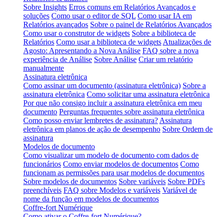
Sobre Insights
Erros comuns em Relatórios Avançados e
soluções
Como usar o editor de SQL
Como usar IA em
Relatórios avançados
Sobre o painel de Relatórios Avançados
Como usar o construtor de widgets
Sobre a biblioteca de
Relatórios
Como usar a biblioteca de widgets
Atualizações de
Agosto: Apresentando a Nova Análise
FAQ sobre a nova
experiência de Análise
Sobre Análise
Criar um relatório
manualmente
Assinatura eletrônica
Como assinar um documento (assinatura eletrônica)
Sobre a
assinatura eletrônica
Como solicitar uma assinatura eletrônica
Por que não consigo incluir a assinatura eletrônica em meu
documento
Perguntas frequentes sobre assinatura eletrônica
Como posso enviar lembretes de assinatura?
Assinatura
eletrônica em planos de ação de desempenho
Sobre Ordem de
assinatura
Modelos de documento
Como visualizar um modelo de documento com dados de
funcionários
Como enviar modelos de documentos
Como
funcionam as permissões para usar modelos de documentos
Sobre modelos de documentos
Sobre variáveis
Sobre PDFs
preenchíveis
FAQ sobre Modelos e variáveis
Variável de
nome da função em modelos de documentos
Coffre-fort Numérique
Como ativar o Coffre-fort Numérique?