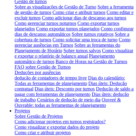
Gestão de turnos
Sobre as visualizações de Gestão de Turno
Sobre a ferramenta
de gestão de turnos
Como criar e atribuir turnos
Como editar e
excluir turnos
Como adicionar dias de descanso aos turnos
Como gerenciar turnos noturnos
Como exportar turnos
planejados
Como exportar turnos planejados
Como configurar
dias de descanso automáticos
Sobre turnos rotativos
Sobre a
cobertura de turnos
Como solicitar uma troca de turno
Como
gerenciar ausências em Turnos
Sobre as ferramentas do
Planejamento de Horário
Sobre turnos salvos
Como visualizar
e exportar o relatório de balanço anual
Planejamento
automático de turnos
Banco de Horas na Gestão de Turnos
FAQ sobre Gestão de Turnos
Deduções por ausências
dedução de contadores de tempo livre
Dias do calendário:
Todas as ferramentas de planejamento
Dias úteis: Dedução
contratual
Dias úteis: Desconto por turnos
Dedução de saldo a
pagar com ferramentas de planejamento
Dias úteis: dedução
de trabalho
Cenários de dedução de meio dia
Ouvreé &
Ouvrable: todas as ferramentas de planejamento
Projetos
Sobre Gestão de Projetos
Como adicionar projetos em turnos registrados?
Como visualizar e exportar dados do projeto
Como criar e atribuir projetos