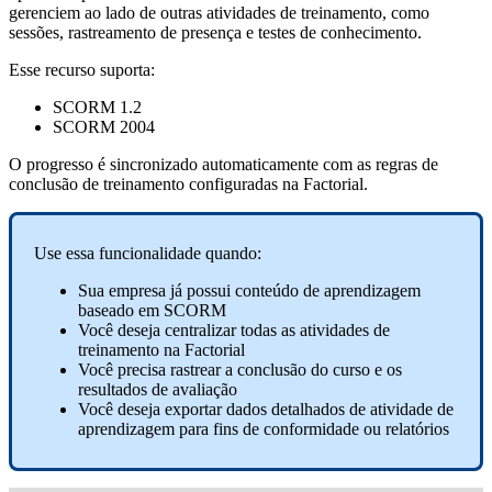
gerenciem
ao
lado
de
outras
atividades
de
treinamento
,
como
sess
õ
es
,
rastreamento
de
presen
ç
a
e
testes
de
conhecimento
.
Esse
recurso
suporta
:
SCORM
1
.
2
SCORM
2004
O
progresso
é
sincronizado
automaticamente
com
as
regras
de
conclus
ã
o
de
treinamento
configuradas
na
Factorial
.
Use
essa
funcionalidade
quando
:
Sua
empresa
j
á
possui
conte
ú
do
de
aprendizagem
baseado
em
SCORM
Voc
ê
deseja
centralizar
todas
as
atividades
de
treinamento
na
Factorial
Voc
ê
precisa
rastrear
a
conclus
ã
o
do
curso
e
os
resultados
de
avalia
ç
ã
o
Voc
ê
deseja
exportar
dados
detalhados
de
atividade
de
aprendizagem
para
fins
de
conformidade
ou
relat
ó
rios