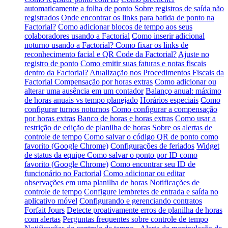
automaticamente a folha de ponto
Sobre registros de saída não
registrados
Onde encontrar os links para batida de ponto na
Factorial?
Como adicionar blocos de tempo aos seus
colaboradores usando a Factorial
Como inserir adicional
noturno usando a Factorial?
Como fixar os links de
reconhecimento facial e QR Code da Factorial?
Ajuste no
registro de ponto
Como emitir suas faturas e notas fiscais
dentro da Factorial?
Atualização nos Procedimentos Fiscais da
Factorial
Compensação por horas extras
Como adicionar ou
alterar uma ausência em um contador
Balanço anual: máximo
de horas anuais vs tempo planejado
Horários especiais
Como
configurar turnos noturnos
Como configurar a compensação
por horas extras
Banco de horas e horas extras
Como usar a
restrição de edição de planilha de horas
Sobre os alertas de
controle de tempo
Como salvar o código QR de ponto como
favorito (Google Chrome)
Configurações de feriados
Widget
de status da equipe
Como salvar o ponto por ID como
favorito (Google Chrome)
Como encontrar seu ID de
funcionário no Factorial
Como adicionar ou editar
observações em uma planilha de horas
Notificações de
controle de tempo
Configure lembretes de entrada e saída no
aplicativo móvel
Configurando e gerenciando contratos
Forfait Jours
Detecte proativamente erros de planilha de horas
com alertas
Perguntas frequentes sobre controle de tempo