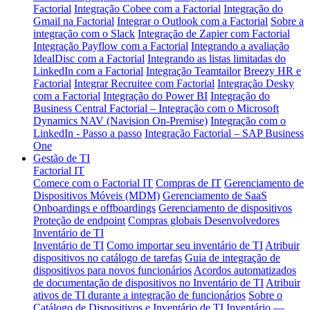
Factorial
Integração Cobee com a Factorial
Integração do
Gmail na Factorial
Integrar o Outlook com a Factorial
Sobre a
integração com o Slack
Integração de Zapier com Factorial
Integração Payflow com a Factorial
Integrando a avaliação
IdealDisc com a Factorial
Integrando as listas limitadas do
LinkedIn com a Factorial
Integração Teamtailor
Breezy HR e
Factorial
Integrar Recruitee com Factorial
Integração Desky
com a Factorial
Integração do Power BI
Integração do
Business Central
Factorial – Integração com o Microsoft
Dynamics NAV (Navision On-Premise)
Integração com o
LinkedIn - Passo a passo
Integração Factorial – SAP Business
One
Gestão de TI
Factorial IT
Comece com o Factorial IT
Compras de IT
Gerenciamento de
Dispositivos Móveis (MDM)
Gerenciamento de SaaS
Onboardings e offboardings
Gerenciamento de dispositivos
Proteção de endpoint
Compras globais
Desenvolvedores
Inventário de TI
Inventário de TI
Como importar seu inventário de TI
Atribuir
dispositivos no catálogo de tarefas
Guia de integração de
dispositivos para novos funcionários
Acordos automatizados
de documentação de dispositivos no Inventário de TI
Atribuir
ativos de TI durante a integração de funcionários
Sobre o
Catálogo de Dispositivos e Inventário de TI
Inventário —