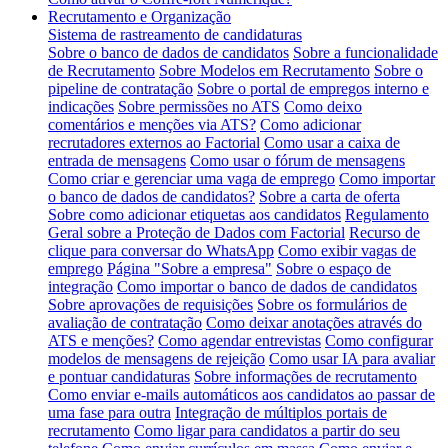
Recrutamento e Organização
Sistema de rastreamento de candidaturas
Sobre o banco de dados de candidatos
Sobre a funcionalidade
de Recrutamento
Sobre Modelos em Recrutamento
Sobre o
pipeline de contratação
Sobre o portal de empregos interno e
indicações
Sobre permissões no ATS
Como deixo
comentários e menções via ATS?
Como adicionar
recrutadores externos ao Factorial
Como usar a caixa de
entrada de mensagens
Como usar o fórum de mensagens
Como criar e gerenciar uma vaga de emprego
Como importar
o banco de dados de candidatos?
Sobre a carta de oferta
Sobre como adicionar etiquetas aos candidatos
Regulamento
Geral sobre a Proteção de Dados com Factorial
Recurso de
clique para conversar do WhatsApp
Como exibir vagas de
emprego
Página "Sobre a empresa"
Sobre o espaço de
integração
Como importar o banco de dados de candidatos
Sobre aprovações de requisições
Sobre os formulários de
avaliação de contratação
Como deixar anotações através do
ATS e menções?
Como agendar entrevistas
Como configurar
modelos de mensagens de rejeição
Como usar IA para avaliar
e pontuar candidaturas
Sobre informações de recrutamento
Como enviar e-mails automáticos aos candidatos ao passar de
uma fase para outra
Integração de múltiplos portais de
recrutamento
Como ligar para candidatos a partir do seu