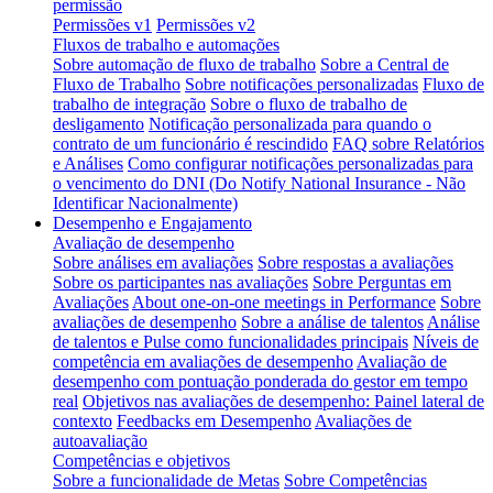
permissão
Permissões v1
Permissões v2
Fluxos de trabalho e automações
Sobre automação de fluxo de trabalho
Sobre a Central de
Fluxo de Trabalho
Sobre notificações personalizadas
Fluxo de
trabalho de integração
Sobre o fluxo de trabalho de
desligamento
Notificação personalizada para quando o
contrato de um funcionário é rescindido
FAQ sobre Relatórios
e Análises
Como configurar notificações personalizadas para
o vencimento do DNI (Do Notify National Insurance - Não
Identificar Nacionalmente)
Desempenho e Engajamento
Avaliação de desempenho
Sobre análises em avaliações
Sobre respostas a avaliações
Sobre os participantes nas avaliações
Sobre Perguntas em
Avaliações
About one-on-one meetings in Performance
Sobre
avaliações de desempenho
Sobre a análise de talentos
Análise
de talentos e Pulse como funcionalidades principais
Níveis de
competência em avaliações de desempenho
Avaliação de
desempenho com pontuação ponderada do gestor em tempo
real
Objetivos nas avaliações de desempenho: Painel lateral de
contexto
Feedbacks em Desempenho
Avaliações de
autoavaliação
Competências e objetivos
Sobre a funcionalidade de Metas
Sobre Competências