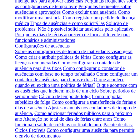
inteligentes para aprovar ausências
Perguntas frequentes sobre
as configurações de tempo livre
Perguntas frequentes sobre
ausências e aprovações
Como excluir uma ausência
Como
modificar uma ausência
Como registrar um pedido de licença
médica
Tipos de ausências e como solicitá-las
Solução de
problemas: Não é possível solicitar ausências pelo aplicativo.
Por que os dias de férias aparecem de forma diferente para
funcionários e administradores
Configurações de ausências
Sobre as configurações de tempo de inatividade: visão geral
Como criar e atribuir políticas de férias
Como configurar as
licenças remuneradas
Como configurar o contador de
ausência para dias fixos
Como configurar o contador de
ausências com base no tempo trabalhado
Como configurar um
contador de ausências para horas extras
O que acontece
quando eu excluo uma política de férias?
O que acontece com
as ausências que incluem mais de um ciclo
Sobre períodos de
senioridade
Cálculo de tempo de folga
Como importar
subsídios de folga
Como configurar a transferência de férias e
dias de ausência
Ajustes manuais nos contadores de tempo de
ausência.
Como adicionar feriados públicos para o próximo
ano
Alteração no total de dias de férias entre anos
Como
funciona o saldo de créditos no final do ano.
Pacote de dias:
Ciclos flexíveis
Como configurar uma ausência para permitir
o envio de documentos