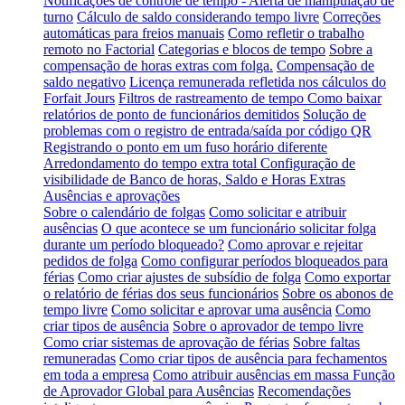
Notificações de controle de tempo - Alerta de manipulação de
turno
Cálculo de saldo considerando tempo livre
Correções
automáticas para freios manuais
Como refletir o trabalho
remoto no Factorial
Categorias e blocos de tempo
Sobre a
compensação de horas extras com folga.
Compensação de
saldo negativo
Licença remunerada refletida nos cálculos do
Forfait Jours
Filtros de rastreamento de tempo
Como baixar
relatórios de ponto de funcionários demitidos
Solução de
problemas com o registro de entrada/saída por código QR
Registrando o ponto em um fuso horário diferente
Arredondamento do tempo extra total
Configuração de
visibilidade de Banco de horas, Saldo e Horas Extras
Ausências e aprovações
Sobre o calendário de folgas
Como solicitar e atribuir
ausências
O que acontece se um funcionário solicitar folga
durante um período bloqueado?
Como aprovar e rejeitar
pedidos de folga
Como configurar períodos bloqueados para
férias
Como criar ajustes de subsídio de folga
Como exportar
o relatório de férias dos seus funcionários
Sobre os abonos de
tempo livre
Como solicitar e aprovar uma ausência
Como
criar tipos de ausência
Sobre o aprovador de tempo livre
Como criar sistemas de aprovação de férias
Sobre faltas
remuneradas
Como criar tipos de ausência para fechamentos
em toda a empresa
Como atribuir ausências em massa
Função
de Aprovador Global para Ausências
Recomendações