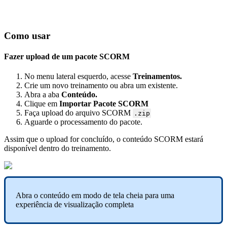
Como
usar
Fazer
upload
de
um
pacote
SCORM
No
menu
lateral
esquerdo
,
acesse
Treinamentos
.
Crie
um
novo
treinamento
ou
abra
um
existente
.
Abra
a
aba
Conte
ú
do
.
Clique
em
Importar
Pacote
SCORM
Fa
ç
a
upload
do
arquivo
SCORM
.
zip
Aguarde
o
processamento
do
pacote
.
Assim
que
o
upload
for
conclu
í
do
,
o
conte
ú
do
SCORM
estar
á
dispon
í
vel
dentro
do
treinamento
.
Abra
o
conte
ú
do
em
modo
de
tela
cheia
para
uma
experi
ê
ncia
de
visualiza
ç
ã
o
completa