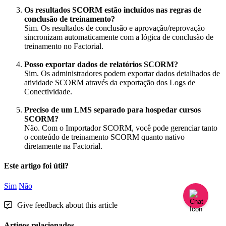
Os
resultados
SCORM
est
ã
o
inclu
í
dos
nas
regras
de
conclus
ã
o
de
treinamento
?
Sim
.
Os
resultados
de
conclus
ã
o
e
aprova
ç
ã
o
/
reprova
ç
ã
o
sincronizam
automaticamente
com
a
l
ó
gica
de
conclus
ã
o
de
treinamento
no
Factorial
.
Posso
exportar
dados
de
relat
ó
rios
SCORM
?
Sim
.
Os
administradores
podem
exportar
dados
detalhados
de
atividade
SCORM
atrav
é
s
da
exporta
ç
ã
o
dos
Logs
de
Conectividade
.
Preciso
de
um
LMS
separado
para
hospedar
cursos
SCORM
?
N
ã
o
.
Com
o
Importador
SCORM
,
voc
ê
pode
gerenciar
tanto
o
conte
ú
do
de
treinamento
SCORM
quanto
nativo
diretamente
na
Factorial
.
Este artigo foi útil?
Sim
Não
Give feedback about this article
Artigos relacionados