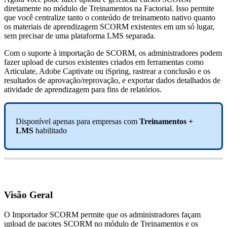
diretamente
no
m
ó
dulo
de
Treinamentos
na
Factorial
.
Isso
permite
que
voc
ê
centralize
tanto
o
conte
ú
do
de
treinamento
nativo
quanto
os
materiais
de
aprendizagem
SCORM
existentes
em
um
s
ó
lugar
,
sem
precisar
de
uma
plataforma
LMS
separada
.
Com
o
suporte
à
importa
ç
ã
o
de
SCORM
,
os
administradores
podem
fazer
upload
de
cursos
existentes
criados
em
ferramentas
como
Articulate
,
Adobe
Captivate
ou
iSpring
,
rastrear
a
conclus
ã
o
e
os
resultados
de
aprova
ç
ã
o
/
reprova
ç
ã
o
,
e
exportar
dados
detalhados
de
atividade
de
aprendizagem
para
fins
de
relat
ó
rios
.
Dispon
í
vel
apenas
para
empresas
com
Treinamentos
+
LMS
habilitado
Vis
ã
o
Geral
O
Importador
SCORM
permite
que
os
administradores
fa
ç
am
upload
de
pacotes
SCORM
no
m
ó
dulo
de
Treinamentos
e
os