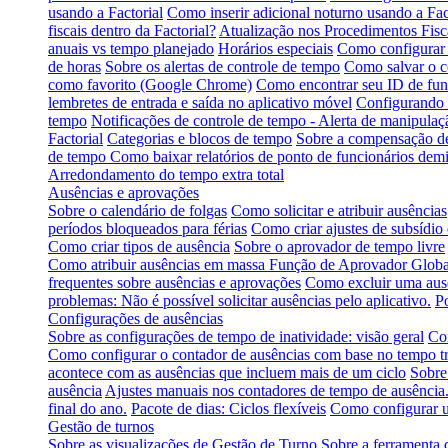
usando a Factorial
Como inserir adicional noturno usando a Fac
fiscais dentro da Factorial?
Atualização nos Procedimentos Fisca
anuais vs tempo planejado
Horários especiais
Como configurar 
de horas
Sobre os alertas de controle de tempo
Como salvar o 
como favorito (Google Chrome)
Como encontrar seu ID de func
lembretes de entrada e saída no aplicativo móvel
Configurando e
tempo
Notificações de controle de tempo - Alerta de manipulaç
Factorial
Categorias e blocos de tempo
Sobre a compensação de
de tempo
Como baixar relatórios de ponto de funcionários demi
Arredondamento do tempo extra total
Ausências e aprovações
Sobre o calendário de folgas
Como solicitar e atribuir ausências
períodos bloqueados para férias
Como criar ajustes de subsídio 
Como criar tipos de ausência
Sobre o aprovador de tempo livre
Como atribuir ausências em massa
Função de Aprovador Globa
frequentes sobre ausências e aprovações
Como excluir uma aus
problemas: Não é possível solicitar ausências pelo aplicativo.
Po
Configurações de ausências
Sobre as configurações de tempo de inatividade: visão geral
Com
Como configurar o contador de ausências com base no tempo t
acontece com as ausências que incluem mais de um ciclo
Sobre
ausência
Ajustes manuais nos contadores de tempo de ausência
final do ano.
Pacote de dias: Ciclos flexíveis
Como configurar u
Gestão de turnos
Sobre as visualizações de Gestão de Turno
Sobre a ferramenta 