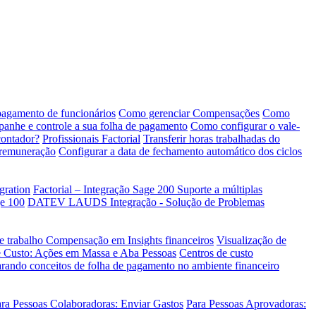
pagamento de funcionários
Como gerenciar Compensações
Como
mpanhe e controle a sua folha de pagamento
Como configurar o vale-
contador?
Profissionais Factorial
Transferir horas trabalhadas do
 remuneração
Configurar a data de fechamento automático dos ciclos
gration
Factorial – Integração Sage 200
Suporte a múltiplas
e 100
DATEV LAUDS Integração - Solução de Problemas
de trabalho
Compensação em Insights financeiros
Visualização de
e Custo: Ações em Massa e Aba Pessoas
Centros de custo
ando conceitos de folha de pagamento no ambiente financeiro
ra Pessoas Colaboradoras: Enviar Gastos
Para Pessoas Aprovadoras: