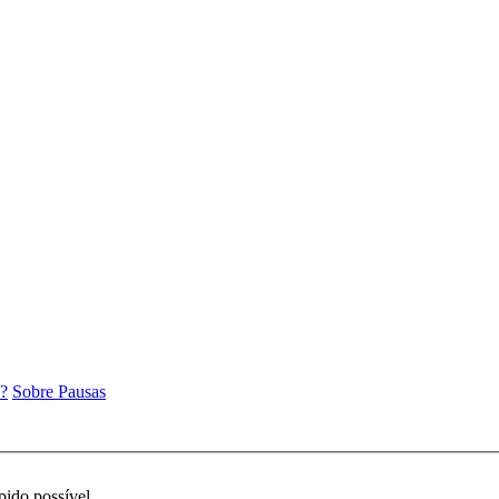
e?
Sobre Pausas
pido possível.