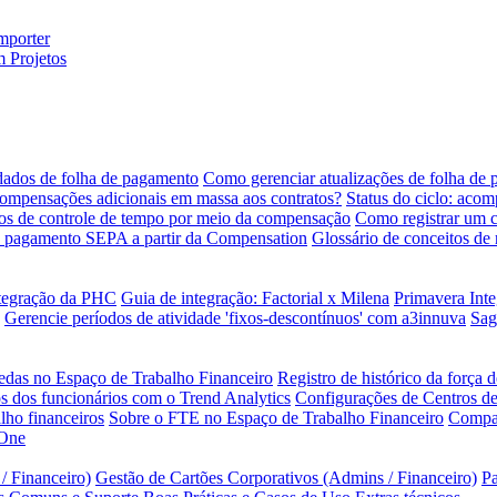
mporter
 Projetos
ados de folha de pagamento
Como gerenciar atualizações de folha de 
ompensações adicionais em massa aos contratos?
Status do ciclo: aco
s de controle de tempo por meio da compensação
Como registrar um 
e pagamento SEPA a partir da Compensation
Glossário de conceitos de
tegração da PHC
Guia de integração: Factorial x Milena
Primavera Inte
Gerencie períodos de atividade 'fixos-descontínuos' com a3innuva
Sag
edas no Espaço de Trabalho Financeiro
Registro de histórico da força 
 dos funcionários com o Trend Analytics
Configurações de Centros d
lho financeiros
Sobre o FTE no Espaço de Trabalho Financeiro
Compar
 One
 Financeiro)
Gestão de Cartões Corporativos (Admins / Financeiro)
Pa