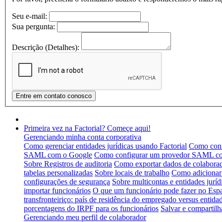
Seu e-mail:
Sua pergunta:
Descrição (Detalhes):
Primeira vez na Factorial? Começe aqui!
Gerenciando minha conta corporativa
Como gerenciar entidades jurídicas usando Factorial
Como conf
SAML com o Google
Como configurar um provedor SAML co
Sobre Registros de auditoria
Como exportar dados de colabora
tabelas personalizadas
Sobre locais de trabalho
Como adicionar 
configurações de segurança
Sobre multicontas e entidades juríd
importar funcionários
O que um funcionário pode fazer no Esp
transfronteiriço: país de residência do empregado versus entidad
porcentagens do IRPF para os funcionários
Salvar e compartilh
Gerenciando meu perfil de colaborador