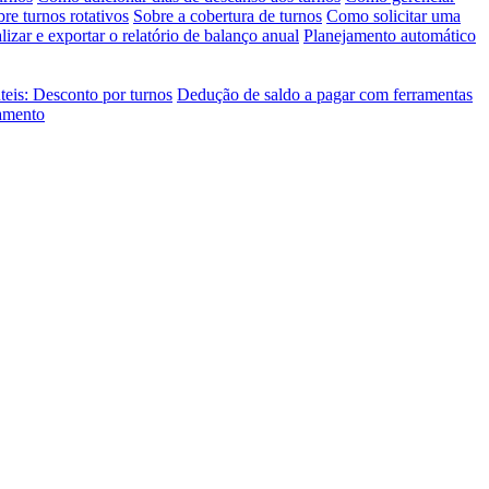
re turnos rotativos
Sobre a cobertura de turnos
Como solicitar uma
izar e exportar o relatório de balanço anual
Planejamento automático
teis: Desconto por turnos
Dedução de saldo a pagar com ferramentas
jamento