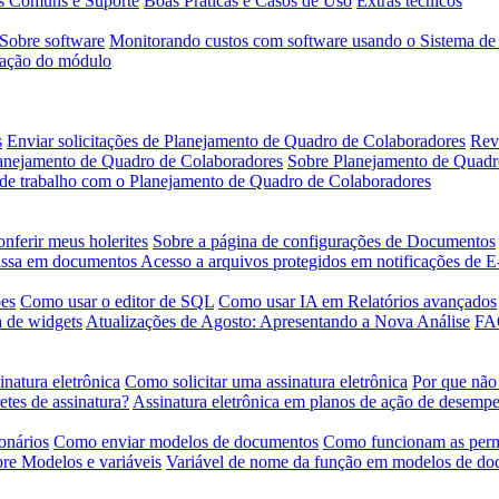
s Comuns e Suporte
Boas Práticas e Casos de Uso
Extras técnicos
Sobre software
Monitorando custos com software usando o Sistema de
ação do módulo
s
Enviar solicitações de Planejamento de Quadro de Colaboradores
Revi
lanejamento de Quadro de Colaboradores
Sobre Planejamento de Quadr
a de trabalho com o Planejamento de Quadro de Colaboradores
nferir meus holerites
Sobre a página de configurações de Documentos
ssa em documentos
Acesso a arquivos protegidos em notificações de E
ões
Como usar o editor de SQL
Como usar IA em Relatórios avançados
a de widgets
Atualizações de Agosto: Apresentando a Nova Análise
FAQ
inatura eletrônica
Como solicitar uma assinatura eletrônica
Por que não
tes de assinatura?
Assinatura eletrônica em planos de ação de desemp
onários
Como enviar modelos de documentos
Como funcionam as perm
re Modelos e variáveis
Variável de nome da função em modelos de d