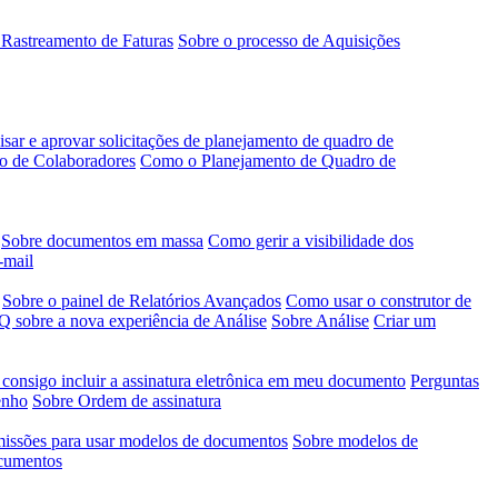
 Rastreamento de Faturas
Sobre o processo de Aquisições
sar e aprovar solicitações de planejamento de quadro de
o de Colaboradores
Como o Planejamento de Quadro de
Sobre documentos em massa
Como gerir a visibilidade dos
-mail
Sobre o painel de Relatórios Avançados
Como usar o construtor de
 sobre a nova experiência de Análise
Sobre Análise
Criar um
 consigo incluir a assinatura eletrônica em meu documento
Perguntas
enho
Sobre Ordem de assinatura
issões para usar modelos de documentos
Sobre modelos de
ocumentos