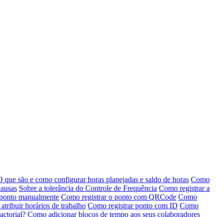
O que são e como configurar horas planejadas e saldo de horas
Como
ausas
Sobre a tolerância do Controle de Frequência
Como registrar a
u ponto manualmente
Como registrar o ponto com QRCode
Como
atribuir horários de trabalho
Como registrar ponto com ID
Como
actorial?
Como adicionar blocos de tempo aos seus colaboradores