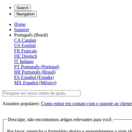
Search
Navigation
Home
Support
Português (Brasil)
CA
Catalan
US
English
FR
Français
DE
Deutsch
IT
Italiano
PT
Português (Portugal)
BR
Português (Brasil)
ES
Español (España)
MX
Español (México)
Assuntos populares:
Como entrar em contato com o suporte ao client
Desculpe, não encontramos artigos relevantes para você.
Por favor, preencha o formulário abaixo e responderemos o mais rá