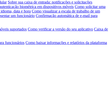
lular
Sobre sua caixa de entrada: notificações e solicitações
autenticação biométrica em dispositivos móveis
Como solicitar uma
idioma, data e hora
Como visualizar a escala de trabalho de um
entar um funcionário
Confirmação automática de e-mail para
móveis suportados
Como verificar a versão do seu aplicativo
Caixa de
ara funcionários
Como baixar informações e relatórios da plataforma