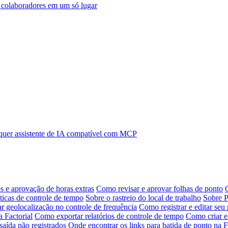
s colaboradores em um só lugar
uer assistente de IA compatível com MCP
s e aprovação de horas extras
Como revisar e aprovar folhas de ponto
ticas de controle de tempo
Sobre o rastreio do local de trabalho
Sobre P
r geolocalização no controle de frequência
Como registrar e editar se
 Factorial
Como exportar relatórios de controle de tempo
Como criar e 
saída não registrados
Onde encontrar os links para batida de ponto na F