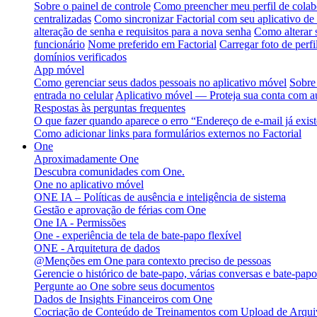
Sobre o painel de controle
Como preencher meu perfil de colab
centralizadas
Como sincronizar Factorial com seu aplicativo de
alteração de senha e requisitos para a nova senha
Como alterar 
funcionário
Nome preferido em Factorial
Carregar foto de perfi
domínios verificados
App móvel
Como gerenciar seus dados pessoais no aplicativo móvel
Sobre
entrada no celular
Aplicativo móvel — Proteja sua conta com au
Respostas às perguntas frequentes
O que fazer quando aparece o erro “Endereço de e-mail já exis
Como adicionar links para formulários externos no Factorial
One
Aproximadamente One
Descubra comunidades com One.
One no aplicativo móvel
ONE IA – Políticas de ausência e inteligência de sistema
Gestão e aprovação de férias com One
One IA - Permissões
One - experiência de tela de bate-papo flexível
ONE - Arquitetura de dados
@Menções em One para contexto preciso de pessoas
Gerencie o histórico de bate-papo, várias conversas e bate-pa
Pergunte ao One sobre seus documentos
Dados de Insights Financeiros com One
Cocriação de Conteúdo de Treinamentos com Upload de Arqu