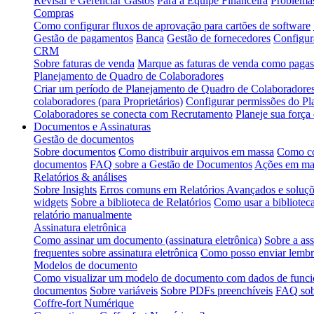
Revisar e Gerenciar Gastos
Para a Equipe Financeira
Problema
Compras
Como configurar fluxos de aprovação para cartões de software
Gestão de pagamentos
Banca
Gestão de fornecedores
Configur
CRM
Sobre faturas de venda
Marque as faturas de venda como pagas
Planejamento de Quadro de Colaboradores
Criar um período de Planejamento de Quadro de Colaboradore
colaboradores (para Proprietários)
Configurar permissões do P
Colaboradores se conecta com Recrutamento
Planeje sua forç
Documentos e Assinaturas
Gestão de documentos
Sobre documentos
Como distribuir arquivos em massa
Como co
documentos
FAQ sobre a Gestão de Documentos
Ações em ma
Relatórios & análises
Sobre Insights
Erros comuns em Relatórios Avançados e soluç
widgets
Sobre a biblioteca de Relatórios
Como usar a bibliotec
relatório manualmente
Assinatura eletrônica
Como assinar um documento (assinatura eletrônica)
Sobre a ass
frequentes sobre assinatura eletrônica
Como posso enviar lembre
Modelos de documento
Como visualizar um modelo de documento com dados de funci
documentos
Sobre variáveis
Sobre PDFs preenchíveis
FAQ sob
Coffre-fort Numérique