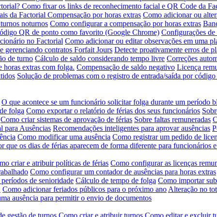
torial?
Como fixar os links de reconhecimento facial e QR Code da Fac
is da Factorial
Compensação por horas extras
Como adicionar ou alte
turnos noturnos
Como configurar a compensação por horas extras
Banc
código QR de ponto como favorito (Google Chrome)
Configurações de 
ionário no Factorial
Como adicionar ou editar observações em uma pla
 gerenciando contratos Forfait Jours
Detecte proativamente erros de pl
ão de turno
Cálculo de saldo considerando tempo livre
Correções autom
 horas extras com folga.
Compensação de saldo negativo
Licença remun
tidos
Solução de problemas com o registro de entrada/saída por códig
O que acontece se um funcionário solicitar folga durante um período 
de folga
Como exportar o relatório de férias dos seus funcionários
Sobr
Como criar sistemas de aprovação de férias
Sobre faltas remuneradas
C
l para Ausências
Recomendações inteligentes para aprovar ausências
P
ência
Como modificar uma ausência
Como registrar um pedido de lice
r que os dias de férias aparecem de forma diferente para funcionários 
o criar e atribuir políticas de férias
Como configurar as licenças remu
rabalhado
Como configurar um contador de ausências para horas extras
 períodos de senioridade
Cálculo de tempo de folga
Como importar subs
.
Como adicionar feriados públicos para o próximo ano
Alteração no tot
ma ausência para permitir o envio de documentos
de gestão de turnos
Como criar e atribuir turnos
Como editar e excluir t