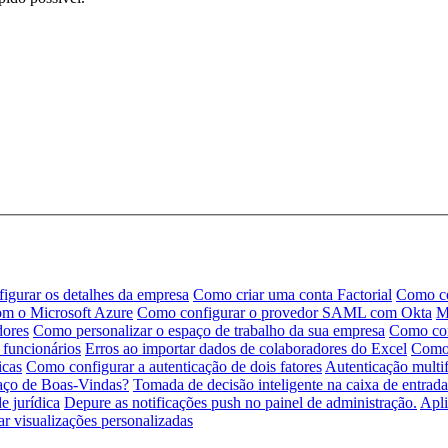
igurar os detalhes da empresa
Como criar uma conta Factorial
Como co
m o Microsoft Azure
Como configurar o provedor SAML com Okta
M
dores
Como personalizar o espaço de trabalho da sua empresa
Como con
funcionários
Erros ao importar dados de colaboradores do Excel
Como 
icas
Como configurar a autenticação de dois fatores
Autenticação multi
aço de Boas-Vindas?
Tomada de decisão inteligente na caixa de entrada
e jurídica
Depure as notificações push no painel de administração.
Apli
ar visualizações personalizadas