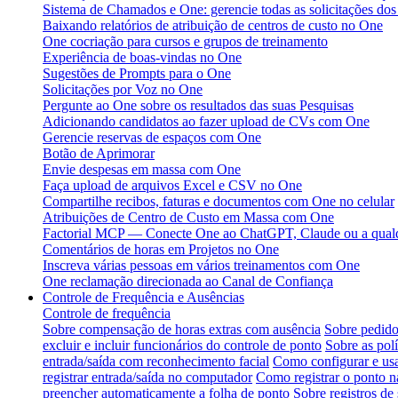
Sistema de Chamados e One: gerencie todas as solicitações do
Baixando relatórios de atribuição de centros de custo no One
One cocriação para cursos e grupos de treinamento
Experiência de boas-vindas no One
Sugestões de Prompts para o One
Solicitações por Voz no One
Pergunte ao One sobre os resultados das suas Pesquisas
Adicionando candidatos ao fazer upload de CVs com One
Gerencie reservas de espaços com One
Botão de Aprimorar
Envie despesas em massa com One
Faça upload de arquivos Excel e CSV no One
Compartilhe recibos, faturas e documentos com One no celular
Atribuições de Centro de Custo em Massa com One
Factorial MCP — Conecte One ao ChatGPT, Claude ou a qualq
Comentários de horas em Projetos no One
Inscreva várias pessoas em vários treinamentos com One
One reclamação direcionada ao Canal de Confiança
Controle de Frequência e Ausências
Controle de frequência
Sobre compensação de horas extras com ausência
Sobre pedido
excluir e incluir funcionários do controle de ponto
Sobre as polí
entrada/saída com reconhecimento facial
Como configurar e usa
registrar entrada/saída no computador
Como registrar o ponto na
preencher automaticamente a folha de ponto
Sobre registros de 