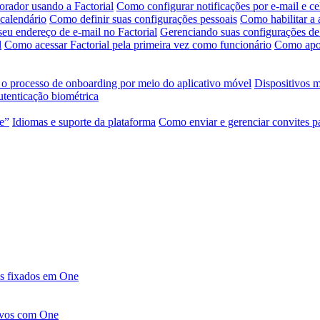
orador usando a Factorial
Como configurar notificações por e-mail e ce
 calendário
Como definir suas configurações pessoais
Como habilitar a 
seu endereço de e-mail no Factorial
Gerenciando suas configurações de 
l
Como acessar Factorial pela primeira vez como funcionário
Como apos
 o processo de onboarding por meio do aplicativo móvel
Dispositivos 
tenticação biométrica
te”
Idiomas e suporte da plataforma
Como enviar e gerenciar convites p
pos fixados em One
ivos com One