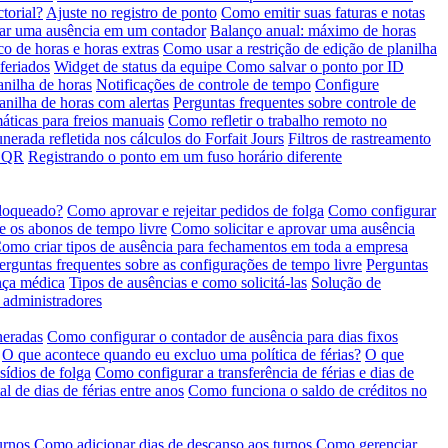
torial?
Ajuste no registro de ponto
Como emitir suas faturas e notas
rar uma ausência em um contador
Balanço anual: máximo de horas
o de horas e horas extras
Como usar a restrição de edição de planilha
feriados
Widget de status da equipe
Como salvar o ponto por ID
nilha de horas
Notificações de controle de tempo
Configure
anilha de horas com alertas
Perguntas frequentes sobre controle de
áticas para freios manuais
Como refletir o trabalho remoto no
erada refletida nos cálculos do Forfait Jours
Filtros de rastreamento
o QR
Registrando o ponto em um fuso horário diferente
bloqueado?
Como aprovar e rejeitar pedidos de folga
Como configurar
e os abonos de tempo livre
Como solicitar e aprovar uma ausência
omo criar tipos de ausência para fechamentos em toda a empresa
erguntas frequentes sobre as configurações de tempo livre
Perguntas
nça médica
Tipos de ausências e como solicitá-las
Solução de
e administradores
neradas
Como configurar o contador de ausência para dias fixos
O que acontece quando eu excluo uma política de férias?
O que
ídios de folga
Como configurar a transferência de férias e dias de
al de dias de férias entre anos
Como funciona o saldo de créditos no
urnos
Como adicionar dias de descanso aos turnos
Como gerenciar