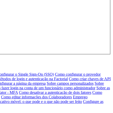
nfigurar o Single Sign-On (SSO)
Como configurar o provedor
étodos de login e autenticação na Factorial
Como criar chaves de API
figurar a página da empresa
Sobre campos personalizados
Sobre
fazer login na conta de um funcionário como administrador
Sobre as
fator - MFA
Como desativar a autenticação de dois fatores
Como
Como editar informações dos Colaboradores
Emprego
cativo móvel: o que pode e o que não pode ser feito
Configure as