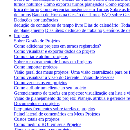
turnos noturnos
Como exportar turnos planejados
Como exporta
troca de turno
Como gerenciar ausências em Turnos
Sobre as f
de turnos
Banco de Horas na Gestão de Turnos
FAQ sobre Ges
Deduções por ausências
dedução de contadores de tempo livre
Dias do calendário: Toda
de planejamento
Dias úteis: dedução de trabalho
Cenários de d
Projetos
Sobre Gestão de Projetos
Como adicionar projetos em turnos registrados?
Como visualizar e exportar dados do projeto
Como criar e atribuir projetos
Sobre o rastreamento de horas em Projetos
Como importar projetos
Visão geral dos meus projetos: Uma visão centralizada para os 
Como visualizar a visão do Gerente - Visão de Pessoas
Como ver custos em projetos
Como atribuir um cliente ao seu projeto
Gerenciamento de tarefas em projetos: visualização em lista e
Visão de planejamento do projeto: Planeje, atribua e gerencie r
Documentos em projetos
Perguntas frequentes sobre tarefas e projetos
Painel lateral de comentários em Meus Projetos
Custos totais em projetos
Como medir o ROI em seus Projetos
Tipos de orçamento em projetos