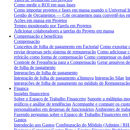
Como medir o ROI em suas fases
Como importar projetos e fases em massa usando o Universal I
Gestão de Orçamentos — Crie orçamentos para convertê-los em
Ações em massa em Projetos
Tempo monitorado por Tarefa em Projetos
Adicionar colaboradores a tarefas do Projeto em massa
Compensação e benefícios
Compensação
Conceitos de folha de pagamento em Factorial
Como exportar d
enviar despesas pelo sistema de remuneração
Como adicionar c
refeição como forma de compensação
Como compensar os dado
Controle de Frequência para a Compensação
Gerar arquivos d
de folha de pagamento
Integrações de folha de pagamento
Integração de folha de pagamento a3innuva
Integração Silae
In
integrações de folha de pagamento no módulo de Remuneração
Finança
Insights financeiros
Sobre o Espaço de Trabalho Financeiro
Suporte a múltiplas mo
gráficos e análise de tendências
Acompanhe e compare os custos
personalizados em despesas de funcionários
Ambientes de traba
Fazendo perguntas sobre o Espaço de Trabalho Financeiro em
Gastos
Introdução aos Gastos
Configuração do Módulo (Admins / RH /