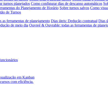
r turnos planejados
Como configurar dias de descanso automáticos
Sob
erramentas do Planejamento de Horário
Sobre turnos salvos
Como visual
tão de Turnos
s as ferramentas de planejamento
Dias úteis: Dedução contratual
Dias ú
edução de meio dia
Ouvreé & Ouvrable: todas as ferramentas de plane
funcionários
 visualização em Kanban
ecursos com eficiência.