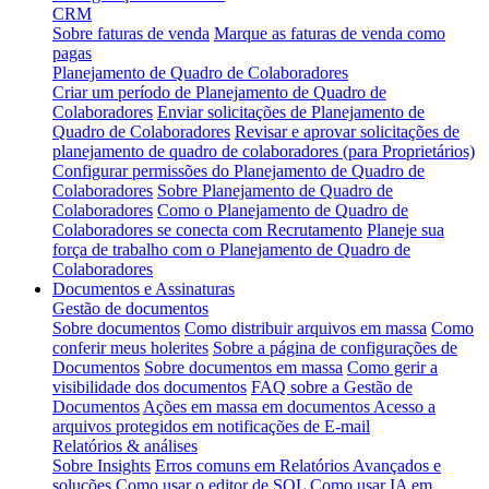
CRM
Sobre faturas de venda
Marque as faturas de venda como
pagas
Planejamento de Quadro de Colaboradores
Criar um período de Planejamento de Quadro de
Colaboradores
Enviar solicitações de Planejamento de
Quadro de Colaboradores
Revisar e aprovar solicitações de
planejamento de quadro de colaboradores (para Proprietários)
Configurar permissões do Planejamento de Quadro de
Colaboradores
Sobre Planejamento de Quadro de
Colaboradores
Como o Planejamento de Quadro de
Colaboradores se conecta com Recrutamento
Planeje sua
força de trabalho com o Planejamento de Quadro de
Colaboradores
Documentos e Assinaturas
Gestão de documentos
Sobre documentos
Como distribuir arquivos em massa
Como
conferir meus holerites
Sobre a página de configurações de
Documentos
Sobre documentos em massa
Como gerir a
visibilidade dos documentos
FAQ sobre a Gestão de
Documentos
Ações em massa em documentos
Acesso a
arquivos protegidos em notificações de E-mail
Relatórios & análises
Sobre Insights
Erros comuns em Relatórios Avançados e
soluções
Como usar o editor de SQL
Como usar IA em