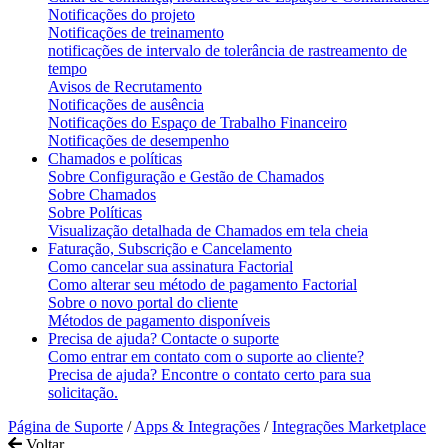
Notificações do projeto
Notificações de treinamento
notificações de intervalo de tolerância de rastreamento de
tempo
Avisos de Recrutamento
Notificações de ausência
Notificações do Espaço de Trabalho Financeiro
Notificações de desempenho
Chamados e políticas
Sobre Configuração e Gestão de Chamados
Sobre Chamados
Sobre Políticas
Visualização detalhada de Chamados em tela cheia
Faturação, Subscrição e Cancelamento
Como cancelar sua assinatura Factorial
Como alterar seu método de pagamento Factorial
Sobre o novo portal do cliente
Métodos de pagamento disponíveis
Precisa de ajuda? Contacte o suporte
Como entrar em contato com o suporte ao cliente?
Precisa de ajuda? Encontre o contato certo para sua
solicitação.
Página de Suporte
/
Apps & Integrações
/
Integrações Marketplace
Voltar