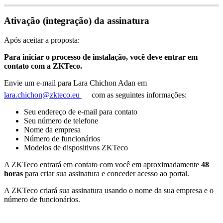
Ativa
ç
ã
o
(
integra
ç
ã
o
)
da
assinatura
Ap
ó
s
aceitar
a
proposta
:
Para
iniciar
o
processo
de
instala
ç
ã
o
,
voc
ê
deve
entrar
em
contato
com
a
ZKTeco
.
Envie
um
e
-
mail
para
Lara
Chichon
Adan
em
lara
.
chichon
@
zkteco
.
eu
com
as
seguintes
informa
ç
õ
es
:
Seu
endere
ç
o
de
e
-
mail
para
contato
Seu
n
ú
mero
de
telefone
Nome
da
empresa
N
ú
mero
de
funcion
á
rios
Modelos
de
dispositivos
ZKTeco
A
ZKTeco
entrar
á
em
contato
com
voc
ê
em
aproximadamente
48
horas
para
criar
sua
assinatura
e
conceder
acesso
ao
portal
.
A
ZKTeco
criar
á
sua
assinatura
usando
o
nome
da
sua
empresa
e
o
n
ú
mero
de
funcion
á
rios
.