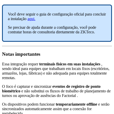
Voc
ê
deve
seguir
o
guia
de
configura
ç
ã
o
oficial
para
concluir
a
instala
ç
ã
o
aqui
.
Se
precisar
de
ajuda
durante
a
configura
ç
ã
o
,
voc
ê
pode
contratar
horas
de
consultoria
diretamente
da
ZKTeco
.
Notas
importantes
Essa
integra
ç
ã
o
requer
terminais
f
í
sicos
em
suas
instala
ç
õ
es
,
sendo
ideal
para
equipes
que
trabalham
em
locais
fixos
(
escrit
ó
rios
,
armaz
é
ns
,
lojas
,
f
á
bricas
)
e
n
ã
o
adequada
para
equipes
totalmente
remotas
.
O
foco
é
capturar
e
sincronizar
eventos
de
registro
de
ponto
biom
é
trico
e
n
ã
o
substitui
os
fluxos
de
trabalho
de
planejamento
de
turnos
ou
aprova
ç
ã
o
de
aus
ê
ncias
do
Factorial
.
Os
dispositivos
podem
funcionar
temporariamente
offline
e
ser
ã
o
sincronizados
automaticamente
assim
que
a
conex
ã
o
for
restabelecida
.