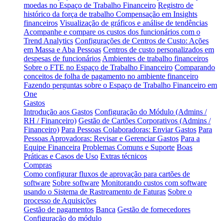
moedas no Espaço de Trabalho Financeiro
Registro de
histórico da força de trabalho
Compensação em Insights
financeiros
Visualização de gráficos e análise de tendências
Acompanhe e compare os custos dos funcionários com o
Trend Analytics
Configurações de Centros de Custo: Ações
em Massa e Aba Pessoas
Centros de custo personalizados em
despesas de funcionários
Ambientes de trabalho financeiros
Sobre o FTE no Espaço de Trabalho Financeiro
Comparando
conceitos de folha de pagamento no ambiente financeiro
Fazendo perguntas sobre o Espaço de Trabalho Financeiro em
One
Gastos
Introdução aos Gastos
Configuração do Módulo (Admins /
RH / Financeiro)
Gestão de Cartões Corporativos (Admins /
Financeiro)
Para Pessoas Colaboradoras: Enviar Gastos
Para
Pessoas Aprovadoras: Revisar e Gerenciar Gastos
Para a
Equipe Financeira
Problemas Comuns e Suporte
Boas
Práticas e Casos de Uso
Extras técnicos
Compras
Como configurar fluxos de aprovação para cartões de
software
Sobre software
Monitorando custos com software
usando o Sistema de Rastreamento de Faturas
Sobre o
processo de Aquisições
Gestão de pagamentos
Banca
Gestão de fornecedores
Configuração do módulo