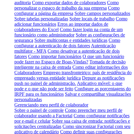
auditoria
Como exportar dados de colaboradores
Como
personalizar o espaço de trabalho da sua empresa
Como
configurar a página da empresa
Sobre campos personalizados
Sobre tabelas personalizadas
Sobre locais de trabalho
Como
adicionar funcionários
Erros ao importar dados de
colaboradores do Excel
Como fazer login na conta de um
funcionário como administrador
Sobre as configurações de
segurança
Sobre multicontas e entidades jurídicas
Como
configurar a autenticação de dois fatores
Autenticação
multifator - MFA
Como desativar a autenticação de dois
fatores
Como importar funcionários
O que um funcionário
pode fazer no Espaço de Boas-Vindas?
Tomada de decisão
inteligente na caixa de entrada
Como editar informações dos
Colaboradores
Emprego transfronteiriço: país de residência do
empregado versus entidade jurídica
Depure as notificações
push no painel de administração.
Aplicativo móvel: o que
pode e o que não pode ser feito
Configure as porcentagens do
IRPF para os funcionários
Salvar e compartilhar visualizações
personalizadas
Gerenciando meu perfil de colaborador
Sobre o painel de controle
Como preencher meu perfil de
colaborador usando a Factorial
Como configurar notificações
por e-mail e celular
Sobre sua caixa de entrada: notificações e
solicitações centralizadas
Como sincronizar Factorial com seu
aplicativo de calendário
Como definir suas configurações