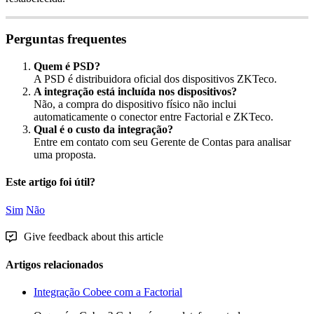
Perguntas
frequentes
Quem
é
PSD
?
A
PSD
é
distribuidora
oficial
dos
dispositivos
ZKTeco
.
A
integra
ç
ã
o
est
á
inclu
í
da
nos
dispositivos
?
N
ã
o
,
a
compra
do
dispositivo
f
í
sico
n
ã
o
inclui
automaticamente
o
conector
entre
Factorial
e
ZKTeco
.
Qual
é
o
custo
da
integra
ç
ã
o
?
Entre
em
contato
com
seu
Gerente
de
Contas
para
analisar
uma
proposta
.
Este artigo foi útil?
Sim
Não
Give feedback about this article
Artigos relacionados
Integração Cobee com a Factorial