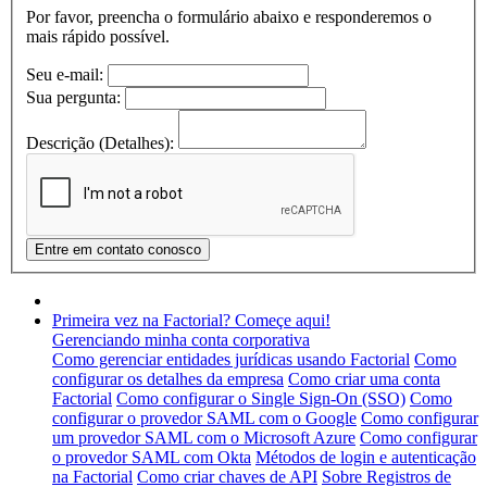
Por favor, preencha o formulário abaixo e responderemos o
mais rápido possível.
Seu e-mail:
Sua pergunta:
Descrição (Detalhes):
Primeira vez na Factorial? Começe aqui!
Gerenciando minha conta corporativa
Como gerenciar entidades jurídicas usando Factorial
Como
configurar os detalhes da empresa
Como criar uma conta
Factorial
Como configurar o Single Sign-On (SSO)
Como
configurar o provedor SAML com o Google
Como configurar
um provedor SAML com o Microsoft Azure
Como configurar
o provedor SAML com Okta
Métodos de login e autenticação
na Factorial
Como criar chaves de API
Sobre Registros de