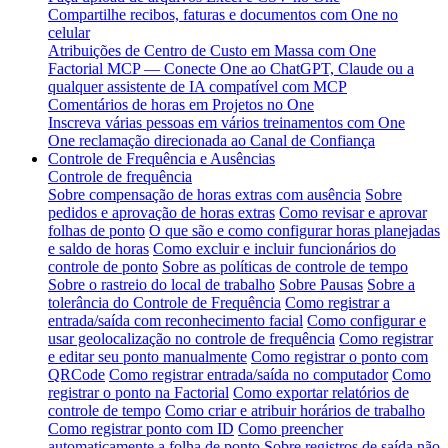
Compartilhe recibos, faturas e documentos com One no
celular
Atribuições de Centro de Custo em Massa com One
Factorial MCP — Conecte One ao ChatGPT, Claude ou a
qualquer assistente de IA compatível com MCP
Comentários de horas em Projetos no One
Inscreva várias pessoas em vários treinamentos com One
One reclamação direcionada ao Canal de Confiança
Controle de Frequência e Ausências
Controle de frequência
Sobre compensação de horas extras com ausência
Sobre
pedidos e aprovação de horas extras
Como revisar e aprovar
folhas de ponto
O que são e como configurar horas planejadas
e saldo de horas
Como excluir e incluir funcionários do
controle de ponto
Sobre as políticas de controle de tempo
Sobre o rastreio do local de trabalho
Sobre Pausas
Sobre a
tolerância do Controle de Frequência
Como registrar a
entrada/saída com reconhecimento facial
Como configurar e
usar geolocalização no controle de frequência
Como registrar
e editar seu ponto manualmente
Como registrar o ponto com
QRCode
Como registrar entrada/saída no computador
Como
registrar o ponto na Factorial
Como exportar relatórios de
controle de tempo
Como criar e atribuir horários de trabalho
Como registrar ponto com ID
Como preencher
automaticamente a folha de ponto
Sobre registros de saída não