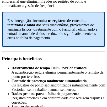
empresarial
que
eliminam
fraudes
no
registro
de
ponto
e
automatizam
a
gest
ã
o
de
frequ
ê
ncia
.
Essa
integra
ç
ã
o
sincroniza
os
registros
de
entrada
,
intervalos
e
sa
í
da
dos
seus
funcion
á
rios
,
provenientes
de
terminais
f
í
sicos
,
diretamente
com
o
Factorial
,
eliminando
a
entrada
manual
de
dados
e
reduzindo
significativamente
os
erros
na
folha
de
pagamento
.
Principais
benef
í
cios
Rastreamento
de
tempo
100
%
livre
de
fraudes
A
autentica
ç
ã
o
segura
elimina
permanentemente
o
registro
de
ponto
por
terceiros
.
Controle
de
presen
ç
a
totalmente
automatizado
Os
registros
de
ponto
s
ã
o
sincronizados
instantaneamente
com
Factorial
:
sem
trabalho
manual
,
sem
erros
.
Dados
prontos
para
a
folha
de
pagamento
Registros
precisos
e
em
conformidade
que
reduzem
disputas
e
corre
ç
õ
es
.
Sempre
sincronizado