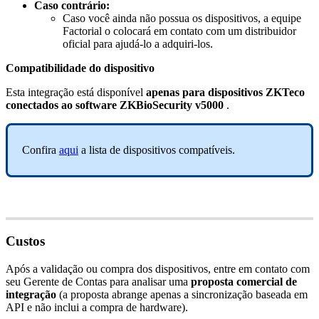
Caso
contr
á
rio
:
Caso
voc
ê
ainda
n
ã
o
possua
os
dispositivos
,
a
equipe
Factorial
o
colocar
á
em
contato
com
um
distribuidor
oficial
para
ajud
á
-
lo
a
adquiri
-
los
.
Compatibilidade
do
dispositivo
Esta
integra
ç
ã
o
est
á
dispon
í
vel
apenas
para
dispositivos
ZKTeco
conectados
ao
software
ZKBioSecurity
v5000
.
Confira
aqui
a
lista
de
dispositivos
compat
í
veis
.
Custos
Ap
ó
s
a
valida
ç
ã
o
ou
compra
dos
dispositivos
,
entre
em
contato
com
seu
Gerente
de
Contas
para
analisar
uma
proposta
comercial
de
integra
ç
ã
o
(
a
proposta
abrange
apenas
a
sincroniza
ç
ã
o
baseada
em
API
e
n
ã
o
inclui
a
compra
de
hardware
)
.