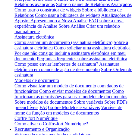
Relatórios avançados
Sobre o painel de Relatórios Avançados
Como usar o construtor de widgets
Sobre a biblioteca de
Relatórios
Como usar a biblioteca de widgets
Atualizações de
Agosto: Apresentando a Nova Análise
FAQ sobre a nova
experiência de Análise
Sobre Análise
Criar um relatório
manualmente
Assinatura eletrônica
Como assinar um documento (assinatura eletrônica)
Sobre a
assinatura eletrônica
Como solicitar uma assinatura eletrônica
Por que não consigo incluir a assinatura eletrônica em meu
documento
Perguntas frequentes sobre assinatura eletrônica
Como posso enviar lembretes de assinatura?
Assinatura
eletrônica em planos de ação de desempenho
Sobre Ordem de
assinatura
Modelos de documento
Como visualizar um modelo de documento com dados de
funcionários
Como enviar modelos de documentos
Como
funcionam as permissões para usar modelos de documentos
Sobre modelos de documentos
Sobre variáveis
Sobre PDFs
preenchíveis
FAQ sobre Modelos e variáveis
Variável de
nome da função em modelos de documentos
Coffre-fort Numérique
Como ativar o Coffre-fort Numérique?
Recrutamento e Organização
Sistema de rastreamento de candidaturas