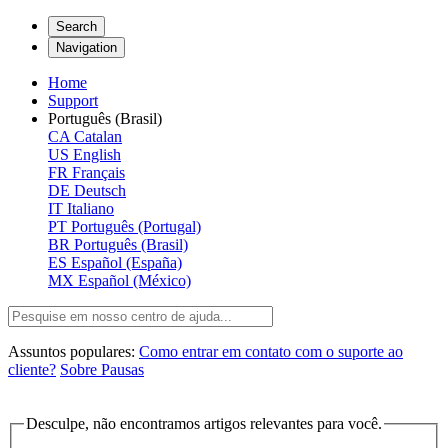
Search
Navigation
Home
Support
Português (Brasil)
CA
Catalan
US
English
FR
Français
DE
Deutsch
IT
Italiano
PT
Português (Portugal)
BR
Português (Brasil)
ES
Español (España)
MX
Español (México)
Assuntos populares:
Como entrar em contato com o suporte ao
cliente?
Sobre Pausas
Desculpe, não encontramos artigos relevantes para você.