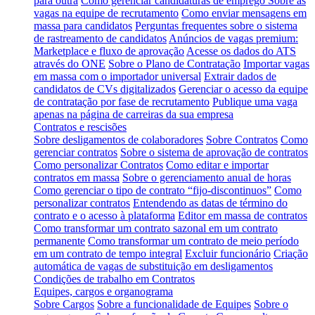
para outra
Como gerenciar candidaturas de emprego
Sobre as
vagas na equipe de recrutamento
Como enviar mensagens em
massa para candidatos
Perguntas frequentes sobre o sistema
de rastreamento de candidatos
Anúncios de vagas premium:
Marketplace e fluxo de aprovação
Acesse os dados do ATS
através do ONE
Sobre o Plano de Contratação
Importar vagas
em massa com o importador universal
Extrair dados de
candidatos de CVs digitalizados
Gerenciar o acesso da equipe
de contratação por fase de recrutamento
Publique uma vaga
apenas na página de carreiras da sua empresa
Contratos e rescisões
Sobre desligamentos de colaboradores
Sobre Contratos
Como
gerenciar contratos
Sobre o sistema de aprovação de contratos
Como personalizar Contratos
Como editar e importar
contratos em massa
Sobre o gerenciamento anual de horas
Como gerenciar o tipo de contrato “fijo-discontinuos”
Como
personalizar contratos
Entendendo as datas de término do
contrato e o acesso à plataforma
Editor em massa de contratos
Como transformar um contrato sazonal em um contrato
permanente
Como transformar um contrato de meio período
em um contrato de tempo integral
Excluir funcionário
Criação
automática de vagas de substituição em desligamentos
Condições de trabalho em Contratos
Equipes, cargos e organograma
Sobre Cargos
Sobre a funcionalidade de Equipes
Sobre o