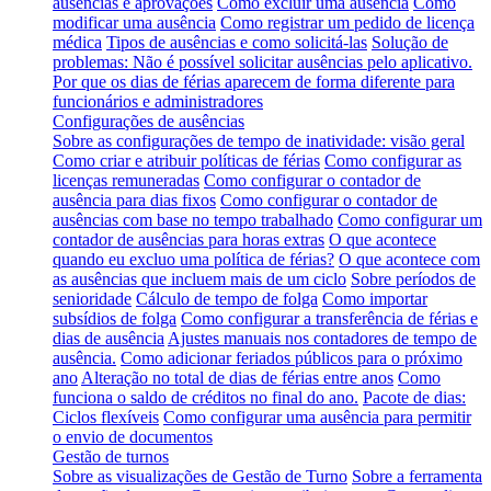
ausências e aprovações
Como excluir uma ausência
Como
modificar uma ausência
Como registrar um pedido de licença
médica
Tipos de ausências e como solicitá-las
Solução de
problemas: Não é possível solicitar ausências pelo aplicativo.
Por que os dias de férias aparecem de forma diferente para
funcionários e administradores
Configurações de ausências
Sobre as configurações de tempo de inatividade: visão geral
Como criar e atribuir políticas de férias
Como configurar as
licenças remuneradas
Como configurar o contador de
ausência para dias fixos
Como configurar o contador de
ausências com base no tempo trabalhado
Como configurar um
contador de ausências para horas extras
O que acontece
quando eu excluo uma política de férias?
O que acontece com
as ausências que incluem mais de um ciclo
Sobre períodos de
senioridade
Cálculo de tempo de folga
Como importar
subsídios de folga
Como configurar a transferência de férias e
dias de ausência
Ajustes manuais nos contadores de tempo de
ausência.
Como adicionar feriados públicos para o próximo
ano
Alteração no total de dias de férias entre anos
Como
funciona o saldo de créditos no final do ano.
Pacote de dias:
Ciclos flexíveis
Como configurar uma ausência para permitir
o envio de documentos
Gestão de turnos
Sobre as visualizações de Gestão de Turno
Sobre a ferramenta