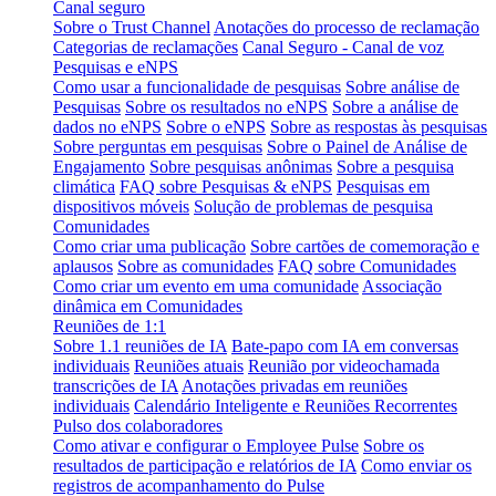
Canal seguro
Sobre o Trust Channel
Anotações do processo de reclamação
Categorias de reclamações
Canal Seguro - Canal de voz
Pesquisas e eNPS
Como usar a funcionalidade de pesquisas
Sobre análise de
Pesquisas
Sobre os resultados no eNPS
Sobre a análise de
dados no eNPS
Sobre o eNPS
Sobre as respostas às pesquisas
Sobre perguntas em pesquisas
Sobre o Painel de Análise de
Engajamento
Sobre pesquisas anônimas
Sobre a pesquisa
climática
FAQ sobre Pesquisas & eNPS
Pesquisas em
dispositivos móveis
Solução de problemas de pesquisa
Comunidades
Como criar uma publicação
Sobre cartões de comemoração e
aplausos
Sobre as comunidades
FAQ sobre Comunidades
Como criar um evento em uma comunidade
Associação
dinâmica em Comunidades
Reuniões de 1:1
Sobre 1.1 reuniões de IA
Bate-papo com IA em conversas
individuais
Reuniões atuais
Reunião por videochamada
transcrições de IA
Anotações privadas em reuniões
individuais
Calendário Inteligente e Reuniões Recorrentes
Pulso dos colaboradores
Como ativar e configurar o Employee Pulse
Sobre os
resultados de participação e relatórios de IA
Como enviar os
registros de acompanhamento do Pulse