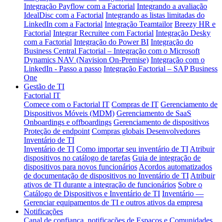
Integração Payflow com a Factorial
Integrando a avaliação
IdealDisc com a Factorial
Integrando as listas limitadas do
LinkedIn com a Factorial
Integração Teamtailor
Breezy HR e
Factorial
Integrar Recruitee com Factorial
Integração Desky
com a Factorial
Integração do Power BI
Integração do
Business Central
Factorial – Integração com o Microsoft
Dynamics NAV (Navision On-Premise)
Integração com o
LinkedIn - Passo a passo
Integração Factorial – SAP Business
One
Gestão de TI
Factorial IT
Comece com o Factorial IT
Compras de IT
Gerenciamento de
Dispositivos Móveis (MDM)
Gerenciamento de SaaS
Onboardings e offboardings
Gerenciamento de dispositivos
Proteção de endpoint
Compras globais
Desenvolvedores
Inventário de TI
Inventário de TI
Como importar seu inventário de TI
Atribuir
dispositivos no catálogo de tarefas
Guia de integração de
dispositivos para novos funcionários
Acordos automatizados
de documentação de dispositivos no Inventário de TI
Atribuir
ativos de TI durante a integração de funcionários
Sobre o
Catálogo de Dispositivos e Inventário de TI
Inventário —
Gerenciar equipamentos de TI e outros ativos da empresa
Notificações
Canal de confiança, notificações de Espaços e Comunidades