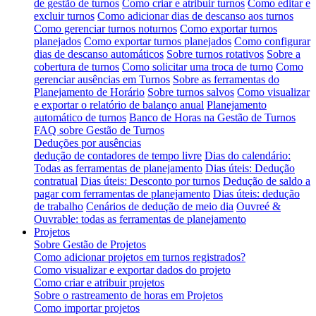
de gestão de turnos
Como criar e atribuir turnos
Como editar e
excluir turnos
Como adicionar dias de descanso aos turnos
Como gerenciar turnos noturnos
Como exportar turnos
planejados
Como exportar turnos planejados
Como configurar
dias de descanso automáticos
Sobre turnos rotativos
Sobre a
cobertura de turnos
Como solicitar uma troca de turno
Como
gerenciar ausências em Turnos
Sobre as ferramentas do
Planejamento de Horário
Sobre turnos salvos
Como visualizar
e exportar o relatório de balanço anual
Planejamento
automático de turnos
Banco de Horas na Gestão de Turnos
FAQ sobre Gestão de Turnos
Deduções por ausências
dedução de contadores de tempo livre
Dias do calendário:
Todas as ferramentas de planejamento
Dias úteis: Dedução
contratual
Dias úteis: Desconto por turnos
Dedução de saldo a
pagar com ferramentas de planejamento
Dias úteis: dedução
de trabalho
Cenários de dedução de meio dia
Ouvreé &
Ouvrable: todas as ferramentas de planejamento
Projetos
Sobre Gestão de Projetos
Como adicionar projetos em turnos registrados?
Como visualizar e exportar dados do projeto
Como criar e atribuir projetos
Sobre o rastreamento de horas em Projetos
Como importar projetos