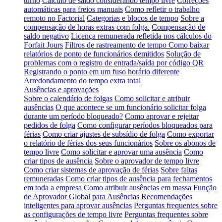
turno
Cálculo de saldo considerando tempo livre
Correções
automáticas para freios manuais
Como refletir o trabalho
remoto no Factorial
Categorias e blocos de tempo
Sobre a
compensação de horas extras com folga.
Compensação de
saldo negativo
Licença remunerada refletida nos cálculos do
Forfait Jours
Filtros de rastreamento de tempo
Como baixar
relatórios de ponto de funcionários demitidos
Solução de
problemas com o registro de entrada/saída por código QR
Registrando o ponto em um fuso horário diferente
Arredondamento do tempo extra total
Ausências e aprovações
Sobre o calendário de folgas
Como solicitar e atribuir
ausências
O que acontece se um funcionário solicitar folga
durante um período bloqueado?
Como aprovar e rejeitar
pedidos de folga
Como configurar períodos bloqueados para
férias
Como criar ajustes de subsídio de folga
Como exportar
o relatório de férias dos seus funcionários
Sobre os abonos de
tempo livre
Como solicitar e aprovar uma ausência
Como
criar tipos de ausência
Sobre o aprovador de tempo livre
Como criar sistemas de aprovação de férias
Sobre faltas
remuneradas
Como criar tipos de ausência para fechamentos
em toda a empresa
Como atribuir ausências em massa
Função
de Aprovador Global para Ausências
Recomendações
inteligentes para aprovar ausências
Perguntas frequentes sobre
as configurações de tempo livre
Perguntas frequentes sobre