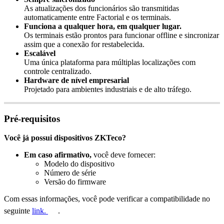
As
atualiza
ç
õ
es
dos
funcion
á
rios
s
ã
o
transmitidas
automaticamente
entre
Factorial
e
os
terminais
.
Funciona
a
qualquer
hora
,
em
qualquer
lugar
.
Os
terminais
est
ã
o
prontos
para
funcionar
offline
e
sincronizar
assim
que
a
conex
ã
o
for
restabelecida
.
Escal
á
vel
Uma
ú
nica
plataforma
para
m
ú
ltiplas
localiza
ç
õ
es
com
controle
centralizado
.
Hardware
de
n
í
vel
empresarial
Projetado
para
ambientes
industriais
e
de
alto
tr
á
fego
.
Pr
é
-
requisitos
Voc
ê
j
á
possui
dispositivos
ZKTeco
?
Em
caso
afirmativo
,
voc
ê
deve
fornecer
:
Modelo
do
dispositivo
N
ú
mero
de
s
é
rie
Vers
ã
o
do
firmware
Com
essas
informa
ç
õ
es
,
voc
ê
pode
verificar
a
compatibilidade
no
seguinte
link
.
.