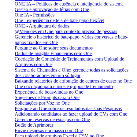
ONE IA – Políticas de ausência e inteligência de sistema
Gestão e aprovação de férias com One
One IA - Permissões
One - experiência de tela de bate-papo flexível
ONE - Arquitetura de dados
@Menções em One para contexto preciso de pessoas
Gerencie o histórico de bate-papo, várias conversas e bate-
papos fixados em One
Pergunte ao One sobre seus documentos
Dados de Insights Financeiros com One
Cocriação de Conteúdo de Treinamentos com Upload de
Arquivos com One
Sistema de Chamados e One: gerencie todas as solicitações
dos colaboradores em um só lugar
Baixando relatórios de atribuição de centros de custo no One
One cocriação para cursos e grupos de treinamento
Experiência de boas-vindas no One
Sugestões de Prompts para o One
Solicitações por Voz no One
Pergunte ao One sobre os resultados das suas Pesquisas
Adicionando candidatos ao fazer upload de CVs com One
Gerencie reservas de espaços com One
Botão de Aprimorar
Envie despesas em massa com One
Faça upload de arquivos Excel e CSV no One