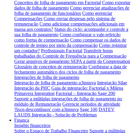
Conceitos de folha de pagamento em Factorial
Como exportar
dados de folha de pagamento
Como gerenciar atualizações de
folha de pagamento de funcionários
Como gerenciar
Compensações
Como enviar despesas pelo sistema de
remuneração
Como adicionar compensações adicionais em
massa aos contratos?
Status do ciclo: acompanhe e controle a
sua folha de pagamento
Como configurar o vale-refeição
como forma de compensação
Como compensar os dados de
controle de tempo por meio da compensação
Como registrar
um contador?
Profissionais Factorial
Transferir horas
trabalhadas do Controle de Frequência para a Compensação
Gerar arquivos de pagamento SEPA a partir da Compensation
Glossário de conceitos de remuneração
Configurar a data de
fechamento automático dos ciclos de folha de pagamento
Integrações de folha de pagamento
Integração de folha de pagamento a3innuva
Integração Silae
Integração da PHC
Guia de integração: Factorial x Milena
Primavera Integration
Factorial – Integração Sage 200
Suporte a múltiplas integrações de folha de pagamento no
módulo de Remuneração
Gerencie períodos de atividade
'fixos-descontínuos' com a3innuva
Sage 100
DATEV
LAUDS Integração - Solução de Problemas
Finança
Insights financeiros
Sobre o Espaço de Trabalho Financeiro
Suporte a múltiplas