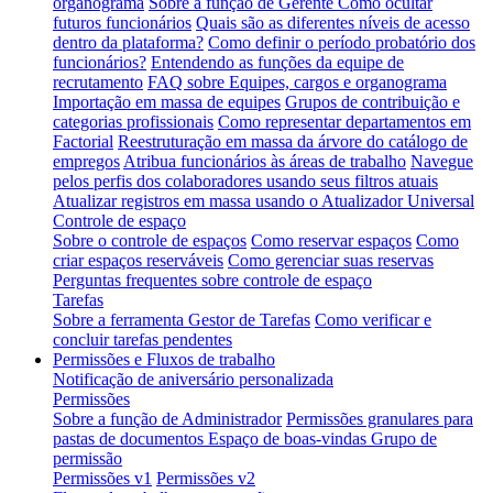
organograma
Sobre a função de Gerente
Como ocultar
futuros funcionários
Quais são as diferentes níveis de acesso
dentro da plataforma?
Como definir o período probatório dos
funcionários?
Entendendo as funções da equipe de
recrutamento
FAQ sobre Equipes, cargos e organograma
Importação em massa de equipes
Grupos de contribuição e
categorias profissionais
Como representar departamentos em
Factorial
Reestruturação em massa da árvore do catálogo de
empregos
Atribua funcionários às áreas de trabalho
Navegue
pelos perfis dos colaboradores usando seus filtros atuais
Atualizar registros em massa usando o Atualizador Universal
Controle de espaço
Sobre o controle de espaços
Como reservar espaços
Como
criar espaços reserváveis
Como gerenciar suas reservas
Perguntas frequentes sobre controle de espaço
Tarefas
Sobre a ferramenta Gestor de Tarefas
Como verificar e
concluir tarefas pendentes
Permissões e Fluxos de trabalho
Notificação de aniversário personalizada
Permissões
Sobre a função de Administrador
Permissões granulares para
pastas de documentos
Espaço de boas-vindas Grupo de
permissão
Permissões v1
Permissões v2