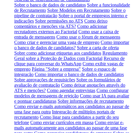
Sobre o banco de dados de candidatos
Sobre a funcionalidade
de Recrutamento
Sobre Modelos em Recrutamento
Sobre o
pipeline de contratação
Sobre o portal de empregos interno e
indicações
Sobre permissões no ATS
Como deixo
comentários e menções via ATS?
Como adicionar
recrutadores externos ao Factorial
Como usar a caixa de
entrada de mensagens
Como usar o fórum de mensagens
Como criar e gerenciar uma vaga de emprego
Como importar
o banco de dados de candidatos?
Sobre a carta de oferta
Sobre como adicionar etiquetas aos candidatos
Regulamento
Geral sobre a Proteção de Dados com Factorial
Recurso de
clique para conversar do WhatsApp
Como exibir vagas de
emprego
Página "Sobre a empresa"
Sobre o espaço de
integração
Como importar o banco de dados de candidatos
Sobre aprovações de requisições
Sobre os formulários de
avaliação de contratação
Como deixar anotações através do
ATS e menções?
Como agendar entrevistas
Como configurar
modelos de mensagens de rejeição
Como usar IA para avaliar
e pontuar candidaturas
Sobre informações de recrutamento
Como enviar e-mails automáticos aos candidatos ao passar de
uma fase para outra
Integração de múltiplos portais de
recrutamento
Como ligar para candidatos a partir do seu
telefone
Como enviar currículos em massa
Como enviar e-
mails automaticamente aos candidatos ao passar de uma fase