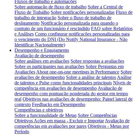
Fluxos de trabalho e automações
Sobre automação de fluxo de trabalho
Sobre a Central de
Fluxo de Trabalho
Sobre notificações personalizadas
Fluxo de
trabalho de integração
Sobre o fluxo de trabalho de
desligamento
Notificação personalizada para quando o
contrato de um funcionário é rescindido
FAQ sobre Relatórios
e Análises
Como configurar notificações personalizadas para
o vencimento do DNI (Do Notify National Insurance - Não
Identificar Nacionalmente)
Desempenho e Engajamento
Avaliação de desempenho
Sobre análises em avaliações
Sobre respostas a avaliações
Sobre os participantes nas avaliações
Sobre Perguntas em
Avaliações
About one-on-one meetings in Performance
Sobre
avaliações de desempenho
Sobre a análise de talentos
Análise
de talentos e Pulse como funcionalidades principais
Níveis de
competência em avaliações de desempenho
Avaliação de
desempenho com pontuação ponderada do gestor em tempo
real
Objetivos nas avaliações de desempenho: Painel lateral de
contexto
Feedbacks em Desempenho
Competências e objetivos
Sobre a funcionalidade de Metas
Sobre Competências
Objetivos Ações em massa - Excluir e Importar
Avaliação de
competências em avaliações por pares
Objetivos - Metas por
Período