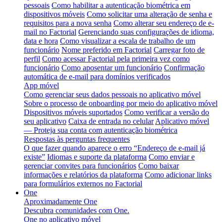
pessoais
Como habilitar a autenticação biométrica em
dispositivos móveis
Como solicitar uma alteração de senha e
requisitos para a nova senha
Como alterar seu endereço de e-
mail no Factorial
Gerenciando suas configurações de idioma,
data e hora
Como visualizar a escala de trabalho de um
funcionário
Nome preferido em Factorial
Carregar foto de
perfil
Como acessar Factorial pela primeira vez como
funcionário
Como aposentar um funcionário
Confirmação
automática de e-mail para domínios verificados
App móvel
Como gerenciar seus dados pessoais no aplicativo móvel
Sobre o processo de onboarding por meio do aplicativo móvel
Dispositivos móveis suportados
Como verificar a versão do
seu aplicativo
Caixa de entrada no celular
Aplicativo móvel
— Proteja sua conta com autenticação biométrica
Respostas às perguntas frequentes
O que fazer quando aparece o erro “Endereço de e-mail já
existe”
Idiomas e suporte da plataforma
Como enviar e
gerenciar convites para funcionários
Como baixar
informações e relatórios da plataforma
Como adicionar links
para formulários externos no Factorial
One
Aproximadamente One
Descubra comunidades com One.
One no aplicativo móvel