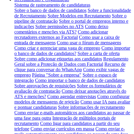
Sistema de rastreamento de candidaturas
Sobre o banco de dados de candidatos
Sobre a funcionalidade
de Recrutamento
Sobre Modelos em Recrutamento
Sobre o
pipeline de contratação
Sobre o portal de empregos interno e
indicações
Sobre permissões no ATS
Como deixo
comentários e menções via ATS?
Como adicionar
recrutadores externos ao Factorial
Como usar a caixa de
entrada de mensagens
Como usar o fórum de mensagens
Como criar e gerenciar uma vaga de emprego
Como importar
o banco de dados de candidatos?
Sobre a carta de oferta
Sobre como adicionar etiquetas aos candidatos
Regulamento
Geral sobre a Proteção de Dados com Factorial
Recurso de
clique para conversar do WhatsApp
Como exibir vagas de
emprego
Página "Sobre a empresa"
Sobre o espaço de
integração
Como importar o banco de dados de candidatos
Sobre aprovações de requisições
Sobre os formulários de
avaliação de contratação
Como deixar anotações através do
ATS e menções?
Como agendar entrevistas
Como configurar
modelos de mensagens de rejeição
Como usar IA para avaliar
e pontuar candidaturas
Sobre informações de recrutamento
Como enviar e-mails automáticos aos candidatos ao passar de
uma fase para outra
Integração de múltiplos portais de
recrutamento
Como ligar para candidatos a partir do seu
telefone
Como enviar currículos em massa
Como enviar e-