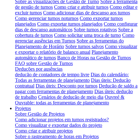
Sobre as visualizações de Gestão de Turno
Sobre a ferramenta
de gestão de turnos
Como criar e atribuir turnos
Como editar e
excluir turnos
Como adicionar dias de descanso aos turnos
Como gerenciar turnos noturnos
Como exportar turnos
planejados
Como exportar turnos planejados
Como configurar
dias de descanso automáticos
Sobre turnos rotativos
Sobre a
cobertura de turnos
Como solicitar uma troca de turno
Como
gerenciar ausências em Turnos
Sobre as ferramentas do
Planejamento de Horário
Sobre turnos salvos
Como visualizar
e exportar o relatório de balanço anual
Planejamento
automático de turnos
Banco de Horas na Gestão de Turnos
FAQ sobre Gestão de Turnos
Deduções por ausências
dedução de contadores de tempo livre
Dias do calendário:
Todas as ferramentas de planejamento
Dias úteis: Dedução
contratual
Dias úteis: Desconto por turnos
Dedução de saldo a
pagar com ferramentas de planejamento
Dias úteis: dedução
de trabalho
Cenários de dedução de meio dia
Ouvreé &
Ouvrable: todas as ferramentas de planejamento
Projetos
Sobre Gestão de Projetos
Como adicionar projetos em turnos registrados?
Como visualizar e exportar dados do projeto
Como criar e atribuir projetos
Sobre o rastreamento de horas em Projetos