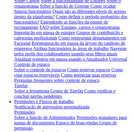
Sobre Cargos
Sobre a funcionalidade de Equipes
Sobre o
organograma
Sobre a função de Gerente
Como ocultar
futuros funcionários
Quais são as diferentes níveis de acesso
dentro da plataforma?
Como definir o período probatório dos
funcionários?
Entendendo as funções da equipe de
recrutamento
FAQ sobre Equipes, cargos e organograma
Importação em massa de equipes
Grupos de contribuição e
categorias profissionais
Como representar departamentos em
Factorial
Reestruturação em massa da árvore do catálogo de
empregos
Atribua funcionários às áreas de trabalho
Navegue
pelos perfis dos colaboradores usando seus filtros atuais
Atualizar registros em massa usando o Atualizador Universal
Controle de espaço
Sobre o controle de espaços
Como reservar espaços
Como
criar espaços reserváveis
Como gerenciar suas reservas
Perguntas frequentes sobre controle de espaço
Tarefas
Sobre a ferramenta Gestor de Tarefas
Como verificar e
concluir tarefas pendentes
Permissões e Fluxos de trabalho
Notificação de aniversário personalizada
Permissões
Sobre a função de Administrador
Permissões granulares para
pastas de documentos
Espaço de boas-vindas Grupo de
permissão