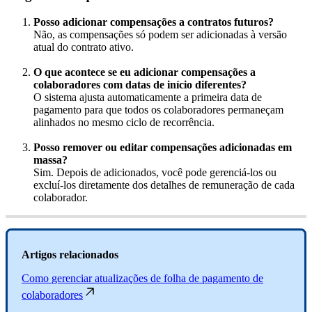
Posso
adicionar
compensa
ç
õ
es
a
contratos
futuros
?
N
ã
o
,
as
compensa
ç
õ
es
s
ó
podem
ser
adicionadas
à
vers
ã
o
atual
do
contrato
ativo
.
O
que
acontece
se
eu
adicionar
compensa
ç
õ
es
a
colaboradores
com
datas
de
in
í
cio
diferentes
?
O
sistema
ajusta
automaticamente
a
primeira
data
de
pagamento
para
que
todos
os
colaboradores
permane
ç
am
alinhados
no
mesmo
ciclo
de
recorr
ê
ncia
.
Posso
remover
ou
editar
compensa
ç
õ
es
adicionadas
em
massa
?
Sim
.
Depois
de
adicionados
,
voc
ê
pode
gerenci
á
-
los
ou
exclu
í
-
los
diretamente
dos
detalhes
de
remunera
ç
ã
o
de
cada
colaborador
.
Artigos
relacionados
Como
gerenciar
atualiza
ç
õ
es
de
folha
de
pagamento
de
colaboradores