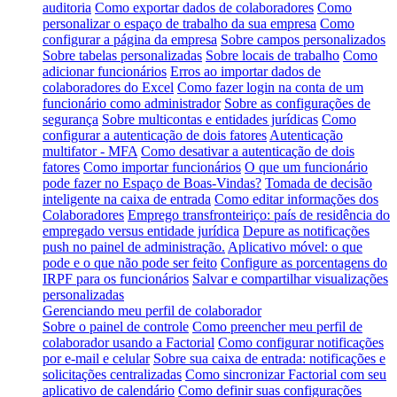
auditoria
Como exportar dados de colaboradores
Como
personalizar o espaço de trabalho da sua empresa
Como
configurar a página da empresa
Sobre campos personalizados
Sobre tabelas personalizadas
Sobre locais de trabalho
Como
adicionar funcionários
Erros ao importar dados de
colaboradores do Excel
Como fazer login na conta de um
funcionário como administrador
Sobre as configurações de
segurança
Sobre multicontas e entidades jurídicas
Como
configurar a autenticação de dois fatores
Autenticação
multifator - MFA
Como desativar a autenticação de dois
fatores
Como importar funcionários
O que um funcionário
pode fazer no Espaço de Boas-Vindas?
Tomada de decisão
inteligente na caixa de entrada
Como editar informações dos
Colaboradores
Emprego transfronteiriço: país de residência do
empregado versus entidade jurídica
Depure as notificações
push no painel de administração.
Aplicativo móvel: o que
pode e o que não pode ser feito
Configure as porcentagens do
IRPF para os funcionários
Salvar e compartilhar visualizações
personalizadas
Gerenciando meu perfil de colaborador
Sobre o painel de controle
Como preencher meu perfil de
colaborador usando a Factorial
Como configurar notificações
por e-mail e celular
Sobre sua caixa de entrada: notificações e
solicitações centralizadas
Como sincronizar Factorial com seu
aplicativo de calendário
Como definir suas configurações