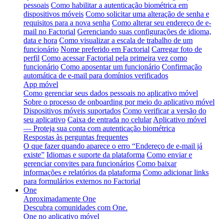
pessoais
Como habilitar a autenticação biométrica em
dispositivos móveis
Como solicitar uma alteração de senha e
requisitos para a nova senha
Como alterar seu endereço de e-
mail no Factorial
Gerenciando suas configurações de idioma,
data e hora
Como visualizar a escala de trabalho de um
funcionário
Nome preferido em Factorial
Carregar foto de
perfil
Como acessar Factorial pela primeira vez como
funcionário
Como aposentar um funcionário
Confirmação
automática de e-mail para domínios verificados
App móvel
Como gerenciar seus dados pessoais no aplicativo móvel
Sobre o processo de onboarding por meio do aplicativo móvel
Dispositivos móveis suportados
Como verificar a versão do
seu aplicativo
Caixa de entrada no celular
Aplicativo móvel
— Proteja sua conta com autenticação biométrica
Respostas às perguntas frequentes
O que fazer quando aparece o erro “Endereço de e-mail já
existe”
Idiomas e suporte da plataforma
Como enviar e
gerenciar convites para funcionários
Como baixar
informações e relatórios da plataforma
Como adicionar links
para formulários externos no Factorial
One
Aproximadamente One
Descubra comunidades com One.
One no aplicativo móvel