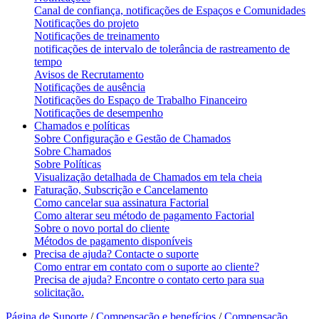
Canal de confiança, notificações de Espaços e Comunidades
Notificações do projeto
Notificações de treinamento
notificações de intervalo de tolerância de rastreamento de
tempo
Avisos de Recrutamento
Notificações de ausência
Notificações do Espaço de Trabalho Financeiro
Notificações de desempenho
Chamados e políticas
Sobre Configuração e Gestão de Chamados
Sobre Chamados
Sobre Políticas
Visualização detalhada de Chamados em tela cheia
Faturação, Subscrição e Cancelamento
Como cancelar sua assinatura Factorial
Como alterar seu método de pagamento Factorial
Sobre o novo portal do cliente
Métodos de pagamento disponíveis
Precisa de ajuda? Contacte o suporte
Como entrar em contato com o suporte ao cliente?
Precisa de ajuda? Encontre o contato certo para sua
solicitação.
Página de Suporte
/
Compensação e benefícios
/
Compensação