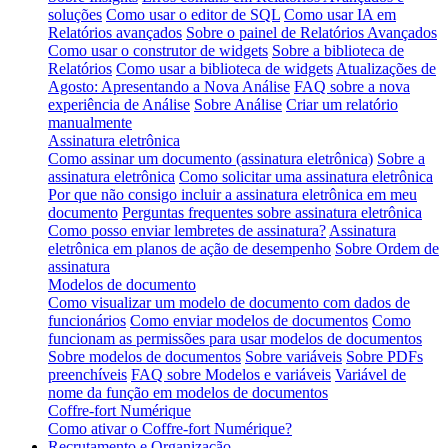
soluções
Como usar o editor de SQL
Como usar IA em
Relatórios avançados
Sobre o painel de Relatórios Avançados
Como usar o construtor de widgets
Sobre a biblioteca de
Relatórios
Como usar a biblioteca de widgets
Atualizações de
Agosto: Apresentando a Nova Análise
FAQ sobre a nova
experiência de Análise
Sobre Análise
Criar um relatório
manualmente
Assinatura eletrônica
Como assinar um documento (assinatura eletrônica)
Sobre a
assinatura eletrônica
Como solicitar uma assinatura eletrônica
Por que não consigo incluir a assinatura eletrônica em meu
documento
Perguntas frequentes sobre assinatura eletrônica
Como posso enviar lembretes de assinatura?
Assinatura
eletrônica em planos de ação de desempenho
Sobre Ordem de
assinatura
Modelos de documento
Como visualizar um modelo de documento com dados de
funcionários
Como enviar modelos de documentos
Como
funcionam as permissões para usar modelos de documentos
Sobre modelos de documentos
Sobre variáveis
Sobre PDFs
preenchíveis
FAQ sobre Modelos e variáveis
Variável de
nome da função em modelos de documentos
Coffre-fort Numérique
Como ativar o Coffre-fort Numérique?
Recrutamento e Organização