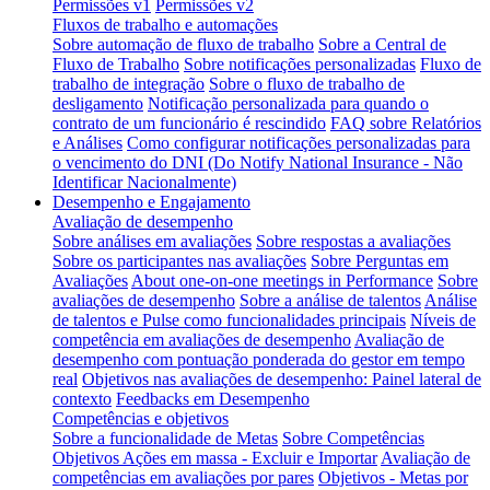
Permissões v1
Permissões v2
Fluxos de trabalho e automações
Sobre automação de fluxo de trabalho
Sobre a Central de
Fluxo de Trabalho
Sobre notificações personalizadas
Fluxo de
trabalho de integração
Sobre o fluxo de trabalho de
desligamento
Notificação personalizada para quando o
contrato de um funcionário é rescindido
FAQ sobre Relatórios
e Análises
Como configurar notificações personalizadas para
o vencimento do DNI (Do Notify National Insurance - Não
Identificar Nacionalmente)
Desempenho e Engajamento
Avaliação de desempenho
Sobre análises em avaliações
Sobre respostas a avaliações
Sobre os participantes nas avaliações
Sobre Perguntas em
Avaliações
About one-on-one meetings in Performance
Sobre
avaliações de desempenho
Sobre a análise de talentos
Análise
de talentos e Pulse como funcionalidades principais
Níveis de
competência em avaliações de desempenho
Avaliação de
desempenho com pontuação ponderada do gestor em tempo
real
Objetivos nas avaliações de desempenho: Painel lateral de
contexto
Feedbacks em Desempenho
Competências e objetivos
Sobre a funcionalidade de Metas
Sobre Competências
Objetivos Ações em massa - Excluir e Importar
Avaliação de
competências em avaliações por pares
Objetivos - Metas por