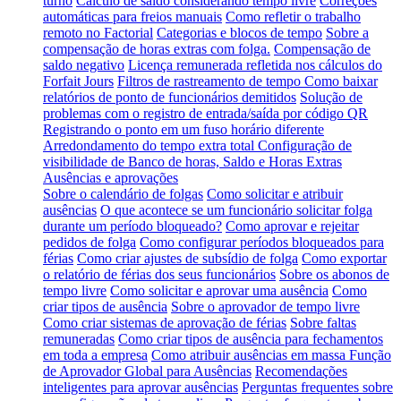
turno
Cálculo de saldo considerando tempo livre
Correções
automáticas para freios manuais
Como refletir o trabalho
remoto no Factorial
Categorias e blocos de tempo
Sobre a
compensação de horas extras com folga.
Compensação de
saldo negativo
Licença remunerada refletida nos cálculos do
Forfait Jours
Filtros de rastreamento de tempo
Como baixar
relatórios de ponto de funcionários demitidos
Solução de
problemas com o registro de entrada/saída por código QR
Registrando o ponto em um fuso horário diferente
Arredondamento do tempo extra total
Configuração de
visibilidade de Banco de horas, Saldo e Horas Extras
Ausências e aprovações
Sobre o calendário de folgas
Como solicitar e atribuir
ausências
O que acontece se um funcionário solicitar folga
durante um período bloqueado?
Como aprovar e rejeitar
pedidos de folga
Como configurar períodos bloqueados para
férias
Como criar ajustes de subsídio de folga
Como exportar
o relatório de férias dos seus funcionários
Sobre os abonos de
tempo livre
Como solicitar e aprovar uma ausência
Como
criar tipos de ausência
Sobre o aprovador de tempo livre
Como criar sistemas de aprovação de férias
Sobre faltas
remuneradas
Como criar tipos de ausência para fechamentos
em toda a empresa
Como atribuir ausências em massa
Função
de Aprovador Global para Ausências
Recomendações
inteligentes para aprovar ausências
Perguntas frequentes sobre