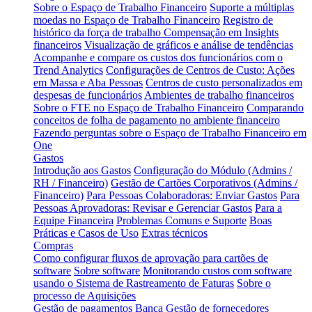
Sobre o Espaço de Trabalho Financeiro
Suporte a múltiplas
moedas no Espaço de Trabalho Financeiro
Registro de
histórico da força de trabalho
Compensação em Insights
financeiros
Visualização de gráficos e análise de tendências
Acompanhe e compare os custos dos funcionários com o
Trend Analytics
Configurações de Centros de Custo: Ações
em Massa e Aba Pessoas
Centros de custo personalizados em
despesas de funcionários
Ambientes de trabalho financeiros
Sobre o FTE no Espaço de Trabalho Financeiro
Comparando
conceitos de folha de pagamento no ambiente financeiro
Fazendo perguntas sobre o Espaço de Trabalho Financeiro em
One
Gastos
Introdução aos Gastos
Configuração do Módulo (Admins /
RH / Financeiro)
Gestão de Cartões Corporativos (Admins /
Financeiro)
Para Pessoas Colaboradoras: Enviar Gastos
Para
Pessoas Aprovadoras: Revisar e Gerenciar Gastos
Para a
Equipe Financeira
Problemas Comuns e Suporte
Boas
Práticas e Casos de Uso
Extras técnicos
Compras
Como configurar fluxos de aprovação para cartões de
software
Sobre software
Monitorando custos com software
usando o Sistema de Rastreamento de Faturas
Sobre o
processo de Aquisições
Gestão de pagamentos
Banca
Gestão de fornecedores