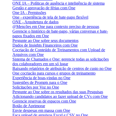
ONE IA – Políticas de ausência e inteligência de sistema
Gestão e aprovação de férias com One
One IA - Permissões
One - experiência de tela de bate-papo flexível
ONE - Arquitetura de dados
@Menções em One para contexto preciso de pessoas
Gerencie o histórico de bate-papo, várias conversas e bate-
papos fixados em One
Pergunte ao One sobre seus documentos
Dados de Insights Financeiros com One
Cocriação de Conteúdo de Treinamentos com Upload de
Arquivos com One
Sistema de Chamados e One: gerencie todas as solicitações
dos colaboradores em um só lugar
Baixando relatórios de atribuição de centros de custo no One
One cocriação para cursos e grupos de treinamento
Experiência de boas-vindas no One
Sugestões de Prompts para o One
Solicitações por Voz no One
Pergunte ao One sobre os resultados das suas Pesquisas
Adicionando candidatos ao fazer upload de CVs com One
Gerencie reservas de espaços com One
Botão de Aprimorar
Envie despesas em massa com One
Faça upload de arquivos Excel e CSV no One