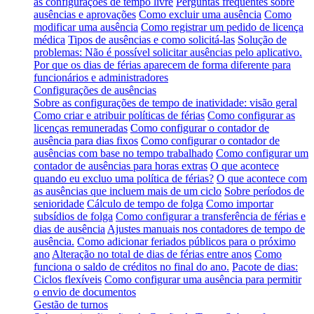
as configurações de tempo livre
Perguntas frequentes sobre
ausências e aprovações
Como excluir uma ausência
Como
modificar uma ausência
Como registrar um pedido de licença
médica
Tipos de ausências e como solicitá-las
Solução de
problemas: Não é possível solicitar ausências pelo aplicativo.
Por que os dias de férias aparecem de forma diferente para
funcionários e administradores
Configurações de ausências
Sobre as configurações de tempo de inatividade: visão geral
Como criar e atribuir políticas de férias
Como configurar as
licenças remuneradas
Como configurar o contador de
ausência para dias fixos
Como configurar o contador de
ausências com base no tempo trabalhado
Como configurar um
contador de ausências para horas extras
O que acontece
quando eu excluo uma política de férias?
O que acontece com
as ausências que incluem mais de um ciclo
Sobre períodos de
senioridade
Cálculo de tempo de folga
Como importar
subsídios de folga
Como configurar a transferência de férias e
dias de ausência
Ajustes manuais nos contadores de tempo de
ausência.
Como adicionar feriados públicos para o próximo
ano
Alteração no total de dias de férias entre anos
Como
funciona o saldo de créditos no final do ano.
Pacote de dias:
Ciclos flexíveis
Como configurar uma ausência para permitir
o envio de documentos
Gestão de turnos