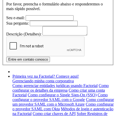
Por favor, preencha o formulário abaixo e responderemos o
mais rápido possível.
Seu e-mail:
Sua pergunta:
Descrição (Detalhes):
Primeira vez na Factorial? Começe aqui!
Gerenciando minha conta corporativa
Como gerenciar entidades jurídicas usando Factorial
Como
configurar os detalhes da empresa
Como criar uma conta
Factorial
Como configurar o Single Sign-On (SSO)
Como
configurar o provedor SAML com o Google
Como configurar
um provedor SAML com o Microsoft Azure
Como configurar
o provedor SAML com Okta
Métodos de login e autenticação
na Factorial
Como criar chaves de API
Sobre Registros de