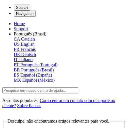
Search
Navigation
Home
Support
Português (Brasil)
CA
Catalan
US
English
FR
Français
DE
Deutsch
IT
Italiano
PT
Português (Portugal)
BR
Português (Brasil)
ES
Español (España)
MX
Español (México)
Assuntos populares:
Como entrar em contato com o suporte ao
cliente?
Sobre Pausas
Desculpe, não encontramos artigos relevantes para você.