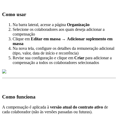
Como
usar
Na
barra
lateral
,
acesse
a
p
á
gina
Organiza
ç
ã
o
Selecione
os
colaboradores
aos
quais
deseja
adicionar
a
compensa
ç
ã
o
Clique
em
Editar
em
massa
→
Adicionar
suplemento
em
massa
Na
nova
tela
,
configure
os
detalhes
da
remunera
ç
ã
o
adicional
(
tipo
,
valor
,
data
de
in
í
cio
e
recorr
ê
ncia
)
Revise
sua
configura
ç
ã
o
e
clique
em
Criar
para
adicionar
a
compensa
ç
ã
o
a
todos
os
colaboradores
selecionados
Como
funciona
A
compensa
ç
ã
o
é
aplicada
à
vers
ã
o
atual
do
contrato
ativo
de
cada
colaborador
(
n
ã
o
à
s
vers
õ
es
passadas
ou
futuras
)
.