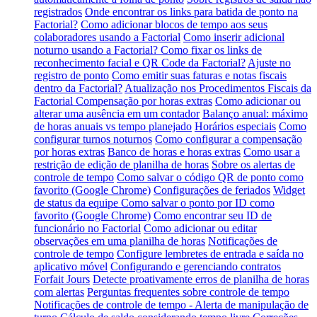
registrados
Onde encontrar os links para batida de ponto na
Factorial?
Como adicionar blocos de tempo aos seus
colaboradores usando a Factorial
Como inserir adicional
noturno usando a Factorial?
Como fixar os links de
reconhecimento facial e QR Code da Factorial?
Ajuste no
registro de ponto
Como emitir suas faturas e notas fiscais
dentro da Factorial?
Atualização nos Procedimentos Fiscais da
Factorial
Compensação por horas extras
Como adicionar ou
alterar uma ausência em um contador
Balanço anual: máximo
de horas anuais vs tempo planejado
Horários especiais
Como
configurar turnos noturnos
Como configurar a compensação
por horas extras
Banco de horas e horas extras
Como usar a
restrição de edição de planilha de horas
Sobre os alertas de
controle de tempo
Como salvar o código QR de ponto como
favorito (Google Chrome)
Configurações de feriados
Widget
de status da equipe
Como salvar o ponto por ID como
favorito (Google Chrome)
Como encontrar seu ID de
funcionário no Factorial
Como adicionar ou editar
observações em uma planilha de horas
Notificações de
controle de tempo
Configure lembretes de entrada e saída no
aplicativo móvel
Configurando e gerenciando contratos
Forfait Jours
Detecte proativamente erros de planilha de horas
com alertas
Perguntas frequentes sobre controle de tempo
Notificações de controle de tempo - Alerta de manipulação de