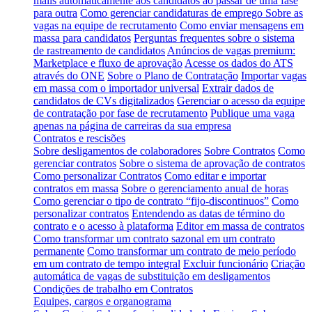
mails automaticamente aos candidatos ao passar de uma fase
para outra
Como gerenciar candidaturas de emprego
Sobre as
vagas na equipe de recrutamento
Como enviar mensagens em
massa para candidatos
Perguntas frequentes sobre o sistema
de rastreamento de candidatos
Anúncios de vagas premium:
Marketplace e fluxo de aprovação
Acesse os dados do ATS
através do ONE
Sobre o Plano de Contratação
Importar vagas
em massa com o importador universal
Extrair dados de
candidatos de CVs digitalizados
Gerenciar o acesso da equipe
de contratação por fase de recrutamento
Publique uma vaga
apenas na página de carreiras da sua empresa
Contratos e rescisões
Sobre desligamentos de colaboradores
Sobre Contratos
Como
gerenciar contratos
Sobre o sistema de aprovação de contratos
Como personalizar Contratos
Como editar e importar
contratos em massa
Sobre o gerenciamento anual de horas
Como gerenciar o tipo de contrato “fijo-discontinuos”
Como
personalizar contratos
Entendendo as datas de término do
contrato e o acesso à plataforma
Editor em massa de contratos
Como transformar um contrato sazonal em um contrato
permanente
Como transformar um contrato de meio período
em um contrato de tempo integral
Excluir funcionário
Criação
automática de vagas de substituição em desligamentos
Condições de trabalho em Contratos
Equipes, cargos e organograma