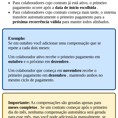
Para
colaboradores
cujo
contrato
j
á
est
á
ativo
,
o
primeiro
pagamento
ocorre
ap
ó
s
a
data
de
in
í
cio
escolhida
.
Para
colaboradores
cujo
contrato
come
ç
a
mais
tarde
,
o
sistema
transfere
automaticamente
o
primeiro
pagamento
para
a
pr
ó
xima
recorr
ê
ncia
v
á
lida
para
manter
todos
alinhados
.
Exemplo
:
Se
em
outubro
voc
ê
adicionar
uma
compensa
ç
ã
o
que
se
repete
a
cada
dois
meses
:
Um
colaborador
ativo
recebe
o
primeiro
pagamento
em
outubro
e
o
pr
ó
ximo
em
dezembro
.
Um
colaborador
que
come
ç
a
em
novembro
recebe
o
primeiro
pagamento
em
dezembro
,
mantendo
ambos
no
mesmo
ciclo
de
pagamento
.
Importante
:
As
compensa
ç
õ
es
s
ã
o
geradas
apenas
para
meses
completos
.
Se
um
contrato
come
ç
ar
ap
ó
s
o
primeiro
dia
do
m
ê
s
,
nenhuma
compensa
ç
ã
o
autom
á
tica
ser
á
gerada
para
esse
m
ê
s
,
mas
voc
ê
pode
adicion
á
-
la
manualmente
,
se