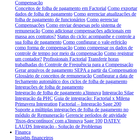
Compensação
Conceitos de folha de pagamento em Factorial
Como exportar
dados de folha de pagamento
Como gerenciar atualizações de
folha de pagamento de funcionários
Como gerenciar
Compensações
Como enviar despesas pelo sistema de
remuneração
Como adicionar compensações adicionais em
massa aos contratos?
Status do ciclo: acompanhe e controle a
sua folha de pagamento
Como configurar o vale-refeição
como forma de compensação
Como compensar os dados de
controle de tempo por meio da compensação
Como registrar
um contador?
Profissionais Factorial
Transferir horas
trabalhadas do Controle de Frequência para a Compensação
Gerar arquivos de pagamento SEPA a partir da Compensation
Glossário de conceitos de remuneração
Configurar a data de
fechamento automático dos ciclos de folha de pagamento
Integrações de folha de pagamento
Integração de folha de pagamento a3innuva
Integração Silae
Integração da PHC
Guia de integração: Factorial x Milena
Primavera Integration
Factorial – Integração Sage 200
Suporte a múltiplas integrações de folha de pagamento no
módulo de Remuneração
Gerencie períodos de atividade
'fixos-descontínuos' com a3innuva
Sage 100
DATEV
LAUDS Integração - Solução de Problemas
Finança
Insights financeiros