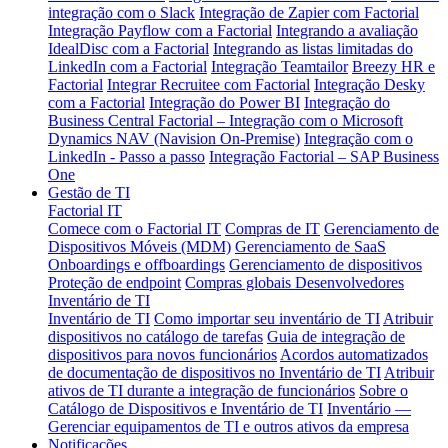
integração com o Slack
Integração de Zapier com Factorial
Integração Payflow com a Factorial
Integrando a avaliação
IdealDisc com a Factorial
Integrando as listas limitadas do
LinkedIn com a Factorial
Integração Teamtailor
Breezy HR e
Factorial
Integrar Recruitee com Factorial
Integração Desky
com a Factorial
Integração do Power BI
Integração do
Business Central
Factorial – Integração com o Microsoft
Dynamics NAV (Navision On-Premise)
Integração com o
LinkedIn - Passo a passo
Integração Factorial – SAP Business
One
Gestão de TI
Factorial IT
Comece com o Factorial IT
Compras de IT
Gerenciamento de
Dispositivos Móveis (MDM)
Gerenciamento de SaaS
Onboardings e offboardings
Gerenciamento de dispositivos
Proteção de endpoint
Compras globais
Desenvolvedores
Inventário de TI
Inventário de TI
Como importar seu inventário de TI
Atribuir
dispositivos no catálogo de tarefas
Guia de integração de
dispositivos para novos funcionários
Acordos automatizados
de documentação de dispositivos no Inventário de TI
Atribuir
ativos de TI durante a integração de funcionários
Sobre o
Catálogo de Dispositivos e Inventário de TI
Inventário —
Gerenciar equipamentos de TI e outros ativos da empresa
Notificações