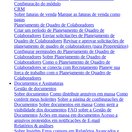
Configuração do módulo
CRM
Sobre faturas de venda
Marque as faturas de venda como
pagas
Planejamento de Quadro de Colaboradores
Criar um período de Planejamento de Quadro de
Colaboradores
Enviar solicitações de Planejamento de
Quadro de Colaboradores
Revisar e aprovar solicitações de
planejamento de quadro de colaboradores (para Proprietários)
Configurar permissões do Planejamento de Quadro de
Colaboradores
Sobre Planejamento de Quadro de
Colaboradores
Como o Planejamento de Quadro de
Colaboradores se conecta com Recrutamento
Planeje sua
força de trabalho com o Planejamento de Quadro de
Colaboradores
Documentos e Assinaturas
Gestão de documentos
Sobre documentos
Como distribuir arquivos em massa
Como
conferir meus holerites
Sobre a página de configurações de
Documentos
Sobre documentos em massa
Como gerir a
visibilidade dos documentos
FAQ sobre a Gestão de
Documentos
Ações em massa em documentos
Acesso a
arquivos protegidos em notificações de E-mail
Relatórios & análises
Sobre Insights
Erros comuns em Relatórios Avançados e