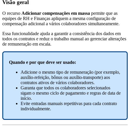
Vis
ã
o
geral
O
recurso
Adicionar
compensa
ç
õ
es
em
massa
permite
que
as
equipes
de
RH
e
Finan
ç
as
apliquem
a
mesma
configura
ç
ã
o
de
compensa
ç
ã
o
adicional
a
v
á
rios
colaboradores
simultaneamente
.
Essa
funcionalidade
ajuda
a
garantir
a
consist
ê
ncia
dos
dados
em
todos
os
contratos
e
reduz
o
trabalho
manual
ao
gerenciar
altera
ç
õ
es
de
remunera
ç
ã
o
em
escala
.
Quando
e
por
que
deve
ser
usado
:
Adicione
o
mesmo
tipo
de
remunera
ç
ã
o
(
por
exemplo
,
aux
í
lio
-
refei
ç
ã
o
,
b
ô
nus
ou
aux
í
lio
-
transporte
)
aos
contratos
ativos
de
v
á
rios
colaboradores
.
Garanta
que
todos
os
colaboradores
selecionados
sigam
o
mesmo
ciclo
de
pagamento
e
regras
de
data
de
in
í
cio
.
Evite
entradas
manuais
repetitivas
para
cada
contrato
individualmente
.