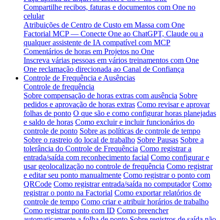
Compartilhe recibos, faturas e documentos com One no
celular
Atribuições de Centro de Custo em Massa com One
Factorial MCP — Conecte One ao ChatGPT, Claude ou a
qualquer assistente de IA compatível com MCP
Comentários de horas em Projetos no One
Inscreva várias pessoas em vários treinamentos com One
One reclamação direcionada ao Canal de Confiança
Controle de Frequência e Ausências
Controle de frequência
Sobre compensação de horas extras com ausência
Sobre
pedidos e aprovação de horas extras
Como revisar e aprovar
folhas de ponto
O que são e como configurar horas planejadas
e saldo de horas
Como excluir e incluir funcionários do
controle de ponto
Sobre as políticas de controle de tempo
Sobre o rastreio do local de trabalho
Sobre Pausas
Sobre a
tolerância do Controle de Frequência
Como registrar a
entrada/saída com reconhecimento facial
Como configurar e
usar geolocalização no controle de frequência
Como registrar
e editar seu ponto manualmente
Como registrar o ponto com
QRCode
Como registrar entrada/saída no computador
Como
registrar o ponto na Factorial
Como exportar relatórios de
controle de tempo
Como criar e atribuir horários de trabalho
Como registrar ponto com ID
Como preencher
automaticamente a folha de ponto
Sobre registros de saída não