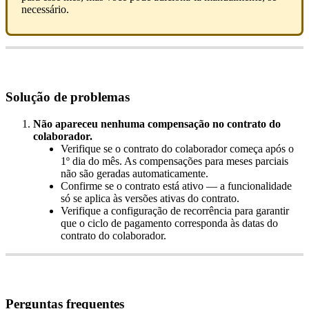
necess
á
rio
.
Solu
ç
ã
o
de
problemas
N
ã
o
apareceu
nenhuma
compensa
ç
ã
o
no
contrato
do
colaborador
.
Verifique
se
o
contrato
do
colaborador
come
ç
a
ap
ó
s
o
1
º
dia
do
m
ê
s
.
As
compensa
ç
õ
es
para
meses
parciais
n
ã
o
s
ã
o
geradas
automaticamente
.
Confirme
se
o
contrato
est
á
ativo
—
a
funcionalidade
s
ó
se
aplica
à
s
vers
õ
es
ativas
do
contrato
.
Verifique
a
configura
ç
ã
o
de
recorr
ê
ncia
para
garantir
que
o
ciclo
de
pagamento
corresponda
à
s
datas
do
contrato
do
colaborador
.
Perguntas
frequentes