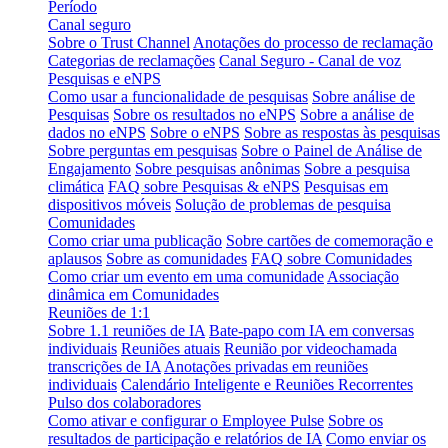
Período
Canal seguro
Sobre o Trust Channel
Anotações do processo de reclamação
Categorias de reclamações
Canal Seguro - Canal de voz
Pesquisas e eNPS
Como usar a funcionalidade de pesquisas
Sobre análise de
Pesquisas
Sobre os resultados no eNPS
Sobre a análise de
dados no eNPS
Sobre o eNPS
Sobre as respostas às pesquisas
Sobre perguntas em pesquisas
Sobre o Painel de Análise de
Engajamento
Sobre pesquisas anônimas
Sobre a pesquisa
climática
FAQ sobre Pesquisas & eNPS
Pesquisas em
dispositivos móveis
Solução de problemas de pesquisa
Comunidades
Como criar uma publicação
Sobre cartões de comemoração e
aplausos
Sobre as comunidades
FAQ sobre Comunidades
Como criar um evento em uma comunidade
Associação
dinâmica em Comunidades
Reuniões de 1:1
Sobre 1.1 reuniões de IA
Bate-papo com IA em conversas
individuais
Reuniões atuais
Reunião por videochamada
transcrições de IA
Anotações privadas em reuniões
individuais
Calendário Inteligente e Reuniões Recorrentes
Pulso dos colaboradores
Como ativar e configurar o Employee Pulse
Sobre os
resultados de participação e relatórios de IA
Como enviar os